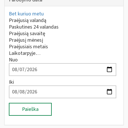
Bet kuriuo metu
Praėjusią valandą
Paskutines 24 valandas
Praėjusią savaitę
Praėjusį mėnesį
Praėjusiais metais
Laikotarpyje…
Nuo
Iki
Paieška