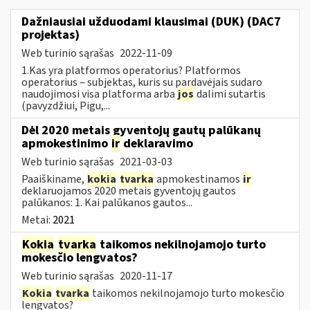
Dažniausiai užduodami klausimai (DUK) (DAC7
projektas)
Web turinio sąrašas
2022-11-09
1.Kas yra platformos operatorius? Platformos
operatorius – subjektas, kuris su pardavėjais sudaro
naudojimosi visa platforma arba
jos
dalimi sutartis
(pavyzdžiui, Pigu,...
Dėl 2020 metais gyventojų gautų palūkanų
apmokestinimo
ir
deklaravimo
Web turinio sąrašas
2021-03-03
Paaiškiname,
kokia
tvarka
apmokestinamos
ir
deklaruojamos 2020 metais gyventojų gautos
palūkanos: 1. Kai palūkanos gautos...
Metai:
2021
Kokia
tvarka
taikomos nekilnojamojo turto
mokesčio lengvatos?
Web turinio sąrašas
2020-11-17
Kokia
tvarka
taikomos nekilnojamojo turto mokesčio
lengvatos?