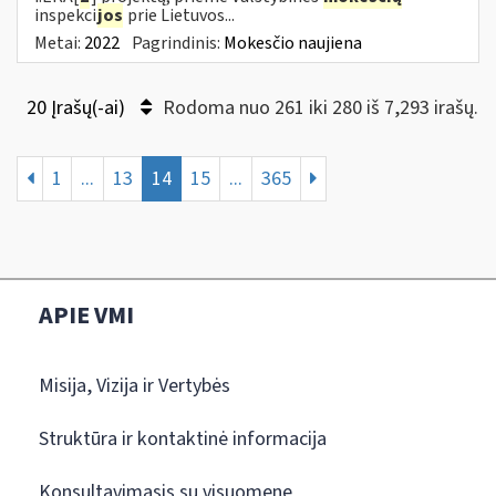
inspekci
jos
prie Lietuvos...
Metai:
2022
Pagrindinis:
Mokesčio naujiena
20 Įrašų(-ai)
Rodoma nuo 261 iki 280 iš 7,293 irašų.
1
...
13
14
15
...
365
APIE VMI
Misija, Vizija ir Vertybės
Struktūra ir kontaktinė informacija
Konsultavimasis su visuomene