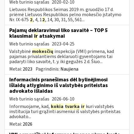
Web turinio sąrašas
2020-02-10
Lietuvos Respublikos Seimas 2019 m. gruodžio 17 d.
priėmė Lietuvos Respublikos pelno mokesčio įstatymo
Nr. IX-675
2
, 4, 1
2
, 14, 30, 31, 55, 561...
Pajamų deklaravimui liko savaitė – TOP 5
klausimai
ir
atsakymai
Web turinio sąrašas
2023-04-25
Valstybinė
mokesčių
inspekcija (VMI) primena, kad
pajamas privalantiems deklaruoti gyventojams tai
padaryti liko savaitė, t. y. iki gegužės 2 d. Šiuo...
Metai:
2023
Pagrindinis:
Naujiena
Informacinis pranešimas dėl bylinėjimosi
išlaidų atlyginimo iš valstybės priteistas
advokato išlaidas
Web turinio sąrašas
2026-06-10
Informuojame, kad,
kokia
tvarka
ir
kuri valstybės
institucija turi grąžinti asmeniui iš valstybės priteistas
advokato...
Metai:
2026