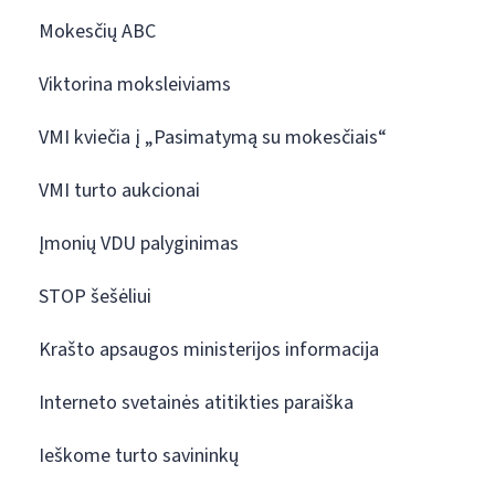
Mokesčių ABC
Viktorina moksleiviams
VMI kviečia į „Pasimatymą su mokesčiais“
VMI turto aukcionai
Įmonių VDU palyginimas
STOP šešėliui
Krašto apsaugos ministerijos informacija
Interneto svetainės atitikties paraiška
Ieškome turto savininkų