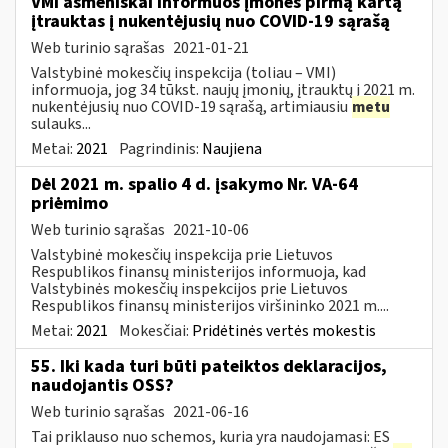
VMI asmeniškai informuos įmones pirmą kartą
įtrauktas į nukentėjusių nuo COVID-19 sąrašą
Web turinio sąrašas
2021-01-21
Valstybinė mokesčių inspekcija (toliau – VMI)
informuoja, jog 34 tūkst. naujų įmonių, įtrauktų į 2021 m.
nukentėjusių nuo COVID-19 sąrašą, artimiausiu
metu
sulauks...
Metai:
2021
Pagrindinis:
Naujiena
Dėl 2021 m. spalio 4 d. įsakymo Nr. VA-64
priėmimo
Web turinio sąrašas
2021-10-06
Valstybinė mokesčių inspekcija prie Lietuvos
Respublikos finansų ministerijos informuoja, kad
Valstybinės mokesčių inspekcijos prie Lietuvos
Respublikos finansų ministerijos viršininko 2021 m....
Metai:
2021
Mokesčiai:
Pridėtinės vertės mokestis
55. Iki kada turi būti pateiktos deklaracijos,
naudojantis OSS?
Web turinio sąrašas
2021-06-16
Tai priklauso nuo schemos, kuria yra naudojamasi: ES