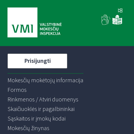
Prisijungti
Mokesčių mokėtojų informacija
Formos
Rinkmenos / Atviri duomenys
Skaičiuoklės ir pagalbininkai
Sąskaitos ir įmokų kodai
Mokesčių žinynas