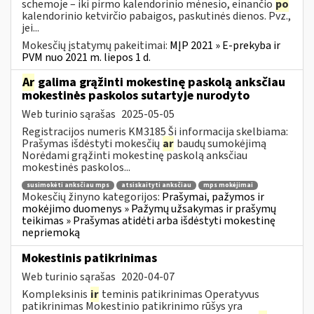
schemoje – iki pirmo kalendorinio mėnesio, einančio
po
kalendorinio ketvirčio pabaigos, paskutinės dienos. Pvz.,
jei...
Mokesčių įstatymų pakeitimai:
MĮP 2021 » E-prekyba ir
PVM nuo 2021 m. liepos 1 d.
Ar
galima grąžinti mokestinę paskolą anksčiau
mokestinės paskolos sutartyje nurodyto
Web turinio sąrašas
2025-05-05
Registracijos numeris KM3185 Ši informacija skelbiama:
Prašymas išdėstyti mokesčių
ar
baudų sumokėjimą
Norėdami grąžinti mokestinę paskolą anksčiau
mokestinės paskolos...
susimokėti anksčiau mps
atsiskaityti anksčiau
mps mokėjimai
Mokesčių žinyno kategorijos:
Prašymai, pažymos ir
mokėjimo duomenys » Pažymų užsakymas ir prašymų
teikimas » Prašymas atidėti arba išdėstyti mokestinę
nepriemoką
Mokestinis patikrinimas
Web turinio sąrašas
2020-04-07
Kompleksinis
ir
teminis patikrinimas Operatyvus
patikrinimas Mokestinio patikrinimo rūšys yra