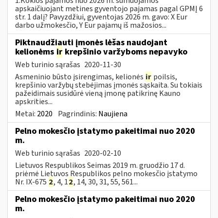
1.Kokios pajamos nuo 2026 m. sumuojamos
apskaičiuojant metines gyventojo pajamas pagal GPMĮ 6
str. 1 dalį? Pavyzdžiui, gyventojas 2026 m. gavo: X Eur
darbo užmokesčio, Y Eur pajamų iš mažosios...
Piktnaudžiauti įmonės lėšas naudojant
kelionėms
ir
krepšinio varžyboms nepavyko
Web turinio sąrašas
2020-11-30
Asmeninio būsto įsirengimas, kelionės
ir
poilsis,
krepšinio varžybų stebėjimas įmonės sąskaita. Su tokiais
pažeidimais susidūrė vieną įmonę patikrinę Kauno
apskrities...
Metai:
2020
Pagrindinis:
Naujiena
Pelno mokesčio įstatymo pakeitimai nuo 2020
m.
Web turinio sąrašas
2020-02-10
Lietuvos Respublikos Seimas 2019 m. gruodžio 17 d.
priėmė Lietuvos Respublikos pelno mokesčio įstatymo
Nr. IX-675
2
, 4, 1
2
, 14, 30, 31, 55, 561...
Pelno mokesčio įstatymo pakeitimai nuo 2020
m.