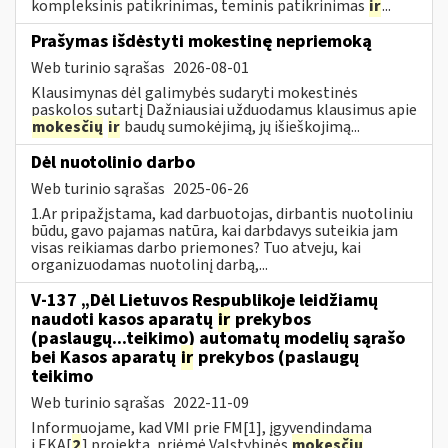
kompleksinis patikrinimas, teminis patikrinimas
ir
...
Prašymas išdėstyti mokestinę nepriemoką
Web turinio sąrašas
2026-08-01
Klausimynas dėl galimybės sudaryti mokestinės
paskolos sutartį Dažniausiai užduodamus klausimus apie
mokesčių
ir
baudų sumokėjimą, jų išieškojimą...
Dėl nuotolinio darbo
Web turinio sąrašas
2025-06-26
1.Ar pripažįstama, kad darbuotojas, dirbantis nuotoliniu
būdu, gavo pajamas natūra, kai darbdavys suteikia jam
visas reikiamas darbo priemones? Tuo atveju, kai
organizuodamas nuotolinį darbą,...
V-137 „Dėl Lietuvos Respublikoje leidžiamų
naudoti kasos aparatų
ir
prekybos
(paslaugų...teikimo) automatų modelių sąrašo
bei Kasos aparatų
ir
prekybos (paslaugų
teikimo
Web turinio sąrašas
2022-11-09
Informuojame, kad VMI prie FM[1], įgyvendindama
i.EKA[
2
] projektą, priėmė Valstybinės
mokesčių