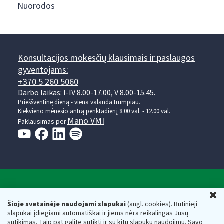
Nuorodos
Konsultacijos mokesčių klausimais ir paslaugos
gyventojams:
+370 5 260 5060
Darbo laikas: I-IV 8.00-17.00, V 8.00-15.45.
Prieššventinę dieną - viena valanda trumpiau.
Kiekvieno mėnesio antrą penktadienį 8.00 val. - 12.00 val.
Mano VMI
Paklausimas per
Valstybinė mokesčių inspekcija prie Lietuvos
U
Respublikos finansų ministerijos
Šioje svetainėje naudojami slapukai
(angl. cookies). Būtinieji
slapukai įdiegiami automatiškai ir jiems nėra reikalingas Jūsų
Biudžetinė įstaiga. Juridinio asmens kodas — 188659752,
sutikimas. Taip pat galite sutikti ir su kitų slapukų naudojimu. Savo