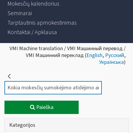
Mokesčių kalendorius
Seminarai
Tarptautinis apmokestinimas
Kontaktai / Apklausa
VMI Machine translation / VMI Машинный перевод /
VMI Машинний переклад (
English
,
Русский
,
Українська
)
Paieška
Kategorijos