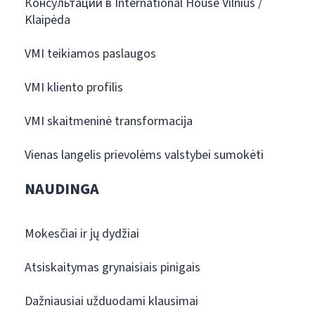
Консультации в International House Vilnius /
Klaipėda
VMI teikiamos paslaugos
VMI kliento profilis
VMI skaitmeninė transformacija
Vienas langelis prievolėms valstybei sumokėti
NAUDINGA
Mokesčiai ir jų dydžiai
Atsiskaitymas grynaisiais pinigais
Dažniausiai užduodami klausimai