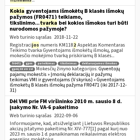
Kokia
gyventojams išmokėtų B klasės išmokų
pažymos (FR0471) teikiamo,
tikslinimo...
tvarka
bei kokios išmokos turi būti
nurodomos pažymoje?
Web turinio sąrašas
2018-11-22
Registraci
jos
numeris KM118
2
Aspektas Komentaras
Teikimo tvarka Gyventojams išmokėtų išmokų, pagal
mokesčio mokėjimo tvarką priskiriamų B klasės...
fr0471
gpm
pateikimas
tikslinimas
deklaruojamos išmokos
Mokesčių žinyno kategorijos:
Gyventojų
gpmį 33 str 2 d
pajamų mokestis » Įmonių deklaracijų ir pažymų
teikimas VMI ir gyventojams (V skyrius) » Gyventojams
išmokėtų B klasės išmokų pažyma FR0471 (iki 2017-12-
31)
Dėl VMI prie FM viršininko 2010 m. sausio 8 d.
įsakymo Nr. VA-6 pakeitimo
Web turinio sąrašas
2022-09-06
Informuojame, kad, atsižvelgiant į Lietuvos Respublikos
akcizų įstatymo pakeitimą Nr. XIV-777[1] pagal kurį nuo
2023 m. sausio 1 d. panaikinamas reikalavimas elektros
energijos mokėtojus...