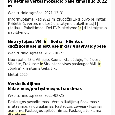
Pridėtinės vertės mokesčio pakeitimai nuo 2022
m.
Web turinio sąrašas
2021-12-31
Informuojame, kad 2021 m. gruodžio 16 d. buvo priimtas
Pridėtinės vertės mokesčio įstatymo pakeitimas[1]
(toliau − Pakeitimas). Dėl PVM įstatymo[
2
] 41 straipsnio
papildymo...
Nuo rytojaus VMI
ir
„Sodra“ klientus
didžiuosiuose miestuose
ir
dar 4 savivaldybėse
Web turinio sąrašas
2020-10-27
Nuo spalio 28 d. Vilniuje, Kaune, Klaipėdoje, Telšiuose,
Šilalėje, Trakuose
ir
Širvintose visas paslaugas VMI
ir
„Sodra“ klientams teiks tik...
Metai:
2020
Verslo liudijimo
išdavimas/pratęsimas/nutraukimas
Web turinio sąrašas
2020-02-25
Paslaugos pavadinimas - Verslo liudijimų išdavimas /
pratęsimas / nutraukimas. Paslaugos gavėjai - Fiziniai
asmenys. Paslaugos apibūdinimas: Paslauga teikiama
fiziniams
...