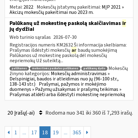
Metai:
2022
Mokesčių įstatymų pakeitimai:
MĮP 2021 »
Akcizų mokesčių pakeitimai nuo 2023 m.
Palūkanų už mokestinę paskolą skaičiavimas
ir
jų dydžiai
Web turinio sąrašas
2026-07-30
Registracijos numeris KM2632 Ši informacija skelbiama:
Prašymas išdėstyti mokesčių
ar
baudų sumokėjimą
Palūkanos už mokestinę paskolą dėl mokesčių
nepriemokų Už suteiktą...
Mokesčių
palūkanos
mokestinės paskolos palūkanos
palūkanų dydis
žinyno kategorijos:
Mokesčių administravimas »
Delspinigiai, baudos ir atleidimas nuo jų (96-100 str.,
138-143 str.)
Prašymai, pažymos ir mokėjimo
duomenys » Pažymų užsakymas ir prašymų teikimas »
Prašymas atidėti arba išdėstyti mokestinę nepriemoką
20 Įrašų(-ai)
Rodoma nuo 341 iki 360 iš 7,293 irašų.
1
...
17
18
19
...
365