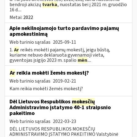
bendroji akcizų
tvarka
, nuostatas bei į 2021 m. gruodžio
16 d....
Metai:
2022
Apie nekilnojamojo turto pardavimo pajamų
apmokestinimą
Web turinio sąrašas
2025-09-11
1.
Ar
reikės mokėti pajamų mokestį, jeigu būstą,
kuriame nebuvo deklaruota gyvenamoji vieta,
gyventojas įsigijo 2023 m. spalio
mėn
....
Ar
reikia mokėti žemės mokestį?
Web turinio sąrašas
2019-02-21
Kam reikia mokėti žemės mokestį?
Dėl Lietuvos Respublikos
mokesčių
Administravimo įstatymo 40-1 straipsnio
pakeitimo
Web turinio sąrašas
2022-03-23
DĖL LIETUVOS RESPUBLIKOS MOKESČIŲ
ADMINISTRAVIMO ĮSTATYMO PAKEITIMO Valstybinė