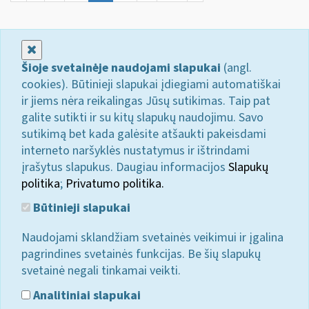
Uždaryti
Šioje svetainėje naudojami slapukai
(angl.
cookies). Būtinieji slapukai įdiegiami automatiškai
ir jiems nėra reikalingas Jūsų sutikimas. Taip pat
galite sutikti ir su kitų slapukų naudojimu. Savo
sutikimą bet kada galėsite atšaukti pakeisdami
interneto naršyklės nustatymus ir ištrindami
įrašytus slapukus. Daugiau informacijos
Slapukų
politika
;
Privatumo politika.
Būtinieji slapukai
Naudojami sklandžiam svetainės veikimui ir įgalina
pagrindines svetainės funkcijas. Be šių slapukų
svetainė negali tinkamai veikti.
Analitiniai slapukai