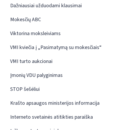
Dažniausiai užduodami klausimai
Mokesčių ABC
Viktorina moksleiviams
VMI kviečia į „Pasimatymą su mokesčiais“
VMI turto aukcionai
Įmonių VDU palyginimas
STOP šešėliui
Krašto apsaugos ministerijos informacija
Interneto svetainės atitikties paraiška