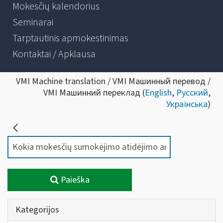
Mokesčių kalendorius
Seminarai
Tarptautinis apmokestinimas
Kontaktai / Apklausa
VMI Machine translation / VMI Машинный перевод /
VMI Машинний переклад (
English
,
Русский
,
Українська
)
Paieška
Kategorijos