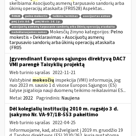
skelbiama: Asocijuotų asmenų tarpusavio sandorių arba
ūkinių operacijų ataskaita (FR0528) Aspektas...
fr0528
pelno mokestis
teikimo terminas
asocijuotas asmuo
pmį 2 str. 8 d.
pmį 50 str. 2 d. 1 p.
asocijuotų asmenų tarpusavio sandorių arba ūkinių operacijų ataskaita
Mokesčių žinyno kategorijos:
Pelno
nedeklaruojamos sumos
mokestis » Deklaravimas » Asocijuotų asmenų
tarpusavio sandorių arba ūkinių operacijų ataskaita
(FR05
Įgyvendinant Europos sąjungos direktyvą DAC7
VMI parengė Taisyklių projektą
Web turinio sąrašas
2022-11-21
Valstybinė
mokesčių
inspekcija (VMI) informuoja, jog
nuo 2023 m. sausio 1 d. visose Europos Sąjungos (ES)
šalyse įsigalioja nauji duomenų teikimo reikalavimai ES...
Metai:
2022
Pagrindinis:
Naujiena
Dėl kolegialių institucijų 2010 m. rugsėjo 3 d.
įsakymo Nr. VA-97/1B-553 pakeitimo
Web turinio sąrašas
2022-04-25
Informuojame, kad, atsižvelgiant į 2019 m. gruodžio 19
d. Tarybos direktyvos (ES) 2020/262, kuria nustatoma