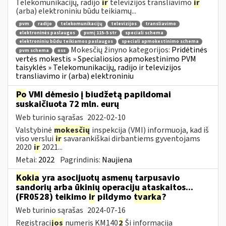
Telekomunikacijų, radijo
ir
televizijos transliavimo
ir
(arba) elektroniniu būdu teikiamų...
pvm
radijo
telekomunikacijų
televizijos
transliavimo
elektroninės paslaugos
pvmį 115-5 str
speciali schema
elektroniniu būdu teikiamos paslaugos
speciali apmokestinimo schema
Mokesčių žinyno kategorijos:
Pridėtinės
pvm schema
oss
vertės mokestis » Specialiosios apmokestinimo PVM
taisyklės » Telekomunikacijų, radijo ir televizijos
transliavimo ir (arba) elektroniniu
Po
VMI dėmesio į biudžetą papildomai
suskaičiuota 72 mln. eurų
Web turinio sąrašas
2022-02-10
Valstybinė
mokesčių
inspekcija (VMI) informuoja, kad iš
viso verslui
ir
savarankiškai dirbantiems gyventojams
2020
ir
2021...
Metai:
2022
Pagrindinis:
Naujiena
Kokia
yra asocijuotų asmenų tarpusavio
sandorių arba ūkinių operacijų ataskaitos...
(FR0528) teikimo
ir
pildymo
tvarka
?
Web turinio sąrašas
2024-07-16
Registraci
jos
numeris KM140
2
Ši informacija