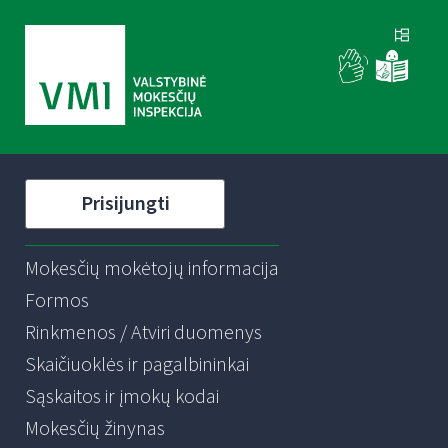
Prisijungti
Mokesčių mokėtojų informacija
Formos
Rinkmenos / Atviri duomenys
Skaičiuoklės ir pagalbininkai
Sąskaitos ir įmokų kodai
Mokesčių žinynas