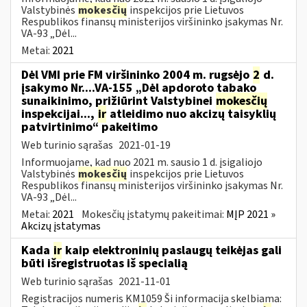
Valstybinės
mokesčių
inspekcijos prie Lietuvos
Respublikos finansų ministerijos viršininko įsakymas Nr.
VA-93 „Dėl...
Metai:
2021
Dėl VMI prie FM viršininko 2004 m. rugsėjo
2
d.
įsakymo Nr....VA-155 „Dėl apdoroto tabako
sunaikinimo, prižiūrint Valstybinei
mokesčių
inspekcijai...,
ir
atleidimo nuo akcizų taisyklių
patvirtinimo“ pakeitimo
Web turinio sąrašas
2021-01-19
Informuojame, kad nuo 2021 m. sausio 1 d. įsigaliojo
Valstybinės
mokesčių
inspekcijos prie Lietuvos
Respublikos finansų ministerijos viršininko įsakymas Nr.
VA-93 „Dėl...
Metai:
2021
Mokesčių įstatymų pakeitimai:
MĮP 2021 »
Akcizų įstatymas
Kada
ir
kaip elektroninių paslaugų teikėjas gali
būti išregistruotas iš specialią
Web turinio sąrašas
2021-11-01
Registracijos numeris KM1059 Ši informacija skelbiama: