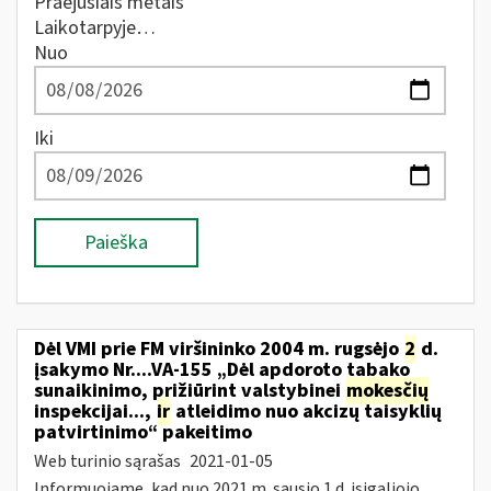
Praėjusiais metais
Laikotarpyje…
Nuo
Iki
Paieška
Dėl VMI prie FM viršininko 2004 m. rugsėjo
2
d.
įsakymo Nr....VA-155 „Dėl apdoroto tabako
sunaikinimo, prižiūrint valstybinei
mokesčių
inspekcijai...,
ir
atleidimo nuo akcizų taisyklių
patvirtinimo“ pakeitimo
Web turinio sąrašas
2021-01-05
Informuojame, kad nuo 2021 m. sausio 1 d. įsigaliojo