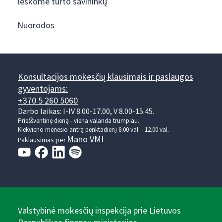
Ieškome turto savininkų
Nuorodos
Konsultacijos mokesčių klausimais ir paslaugos
gyventojams:
+370 5 260 5060
Darbo laikas: I-IV 8.00-17.00, V 8.00-15.45.
Prieššventinę dieną - viena valanda trumpiau.
Kiekvieno mėnesio antrą penktadienį 8.00 val. - 12.00 val.
Mano VMI
Paklausimas per
Valstybinė mokesčių inspekcija prie Lietuvos