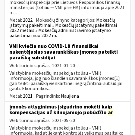
mokesčių inspekcija prie Lietuvos Respublikos finansų
ministerijos (toliau — VMI prie FM) informuoja apie 2021
m....
Metai:
2022
Mokesčių žinyno kategorijos:
Mokesčių
įstatymų pakeitimai » Mokesčių įstatymų pakeitimai
2022 metais » Mokesčių administravimo įstatymo
pakeitimai nuo 2022 m.
VMI kviečia nuo COVID-19 finansiškai
nukentėjusias savarankiškas įmones pateikti
paraišką subsidijai
Web turinio sąrašas
2021-01-20
Valstybinė mokesčių inspekcija (toliau – VMI)
informuoja, jog nuo šiandien savarankiškos įmonės[1]
gali teikti paraišką vienkartinei negrąžintinai subsidijai
gauti. Ekonomikos...
Metai:
2021
Pagrindinis:
Naujiena
įmonės atlyginimus įsigudrino mokėti kaip
kompensacijas už kilnojamojo pobūdžio
ar
Web turinio sąrašas
2021-05-20
Valstybinė mokesčių inspekcija (toliau – VMI)
informuoja, kad atliekant kontrolės veiksmus pasitaiko