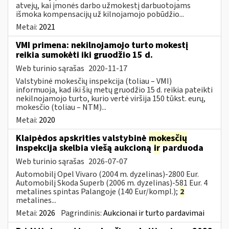
atvejų, kai įmonės darbo užmokestį darbuotojams
išmoka kompensacijų už kilnojamojo pobūdžio...
Metai:
2021
VMI primena: nekilnojamojo turto mokestį
reikia sumokėti iki gruodžio 15 d.
Web turinio sąrašas
2020-11-17
Valstybinė mokesčių inspekcija (toliau – VMI)
informuoja, kad iki šių metų gruodžio 15 d. reikia pateikti
nekilnojamojo turto, kurio vertė viršija 150 tūkst. eurų,
mokesčio (toliau – NTM)...
Metai:
2020
Klaipėdos apskrities valstybinė
mokesčių
inspekcija skelbia viešą aukcioną
ir
parduoda
Web turinio sąrašas
2026-07-07
Automobilį Opel Vivaro (2004 m. dyzelinas)-2800 Eur.
Automobilį Skoda Superb (2006 m. dyzelinas)-581 Eur. 4
metalines spintas Palangoje (140 Eur/kompl.);
2
metalines...
Metai:
2026
Pagrindinis:
Aukcionai ir turto pardavimai