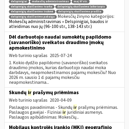
delspinigiai
mokesčių administravimas
maį 97 str.
delspinigių skaičiavimo tvarka
delspinigių skaičiavimo laikotarpis
delspinigių skaičiavimo trukmė
delspinigių skaičiavimo pradžia
Mokesčių žinyno kategorijos:
delspinigių skaičiavimo pabaiga
Mokesčių administravimas » Delspinigiai, baudos ir
atleidimas nuo jų (96-100 str., 138-143 str.)
Dėl darbuotojo naudai sumokėtų papildomo
(savanoriško) sveikatos draudimo įmokų
apmokestinimo
Web turinio sąrašas
2025-07-24
1. Kokio dydžio papildomo (savanoriško) sveikatos
draudimo įmokos, kurias darbuotojo naudai moka
darbdavys, neapmokestinamos pajamų mokesčiu? Nuo
2026 m. sausio 1 d. pajamų mokesčiu
neapmokestinama...
Skundų
ir
prašymų priėmimas
Web turinio sąrašas
2020-04-09
Paslaugos pavadinimas - Skundų
ir
prašymų priėmimas.
Paslaugos gavėjai - Fiziniai
ir
juridiniai asmenys.
Paslaugos apibūdinimas: Mokesčių...
Mobilaus kontrolės įrankio (MKĮ) geografinio