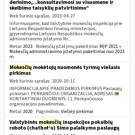
derinimo,...konsultavimosi su visuomene
ir
skelbimo taisyklių patvirtinimo“
Web turinio sąrašas
2023-04-27
Informuojame, kad Valstybinė mokesčių inspekcija prie
Lietuvos Respublikos finansų ministerijos,
įgyvendinama Lietuvos Respublikos mokesčių
administravimo įstatymo Nr....
Metai:
2023
Mokesčių įstatymų pakeitimai:
MĮP 2021 »
Mokesčių administravimo įstatymo pakeitimai nuo 2023
m.
Mokesčių
mokėtojų nuomonės tyrimų viešasis
pirkimas
Web turinio sąrašas
2020-10-11
INFORMACIJA APIE PRADEDAMUS PIRKIMUS Paslaugų
pirkimai I. PERKANČIOJI ORGANIZACIJA, ADRESAS
IR
KONTAKTINIAI DUOMENYS: I.1. Perkančiosios
organizacijos pavadinimas...
Metai:
2020
Pagrindinis:
Viešieji pirkimai
Valstybinės
mokesčių
inspekcijos pokalbių
roboto (chatbot‘o) Simo palaikymo paslaugų