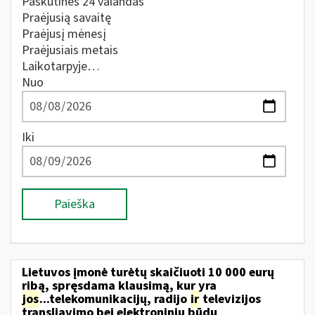
Paskutines 24 valandas
Praėjusią savaitę
Praėjusį mėnesį
Praėjusiais metais
Laikotarpyje…
Nuo
Iki
Paieška
Lietuvos įmonė turėtų skaičiuoti 10 000 eurų
ribą, spręsdama klausimą, kur yra
jos
...telekomunikacijų, radijo
ir
televizijos
transliavimo bei elektroniniu būdu