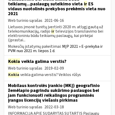
teikiamų...paslaugų suteikimo vieta
ir
ES
vidaus nuotolinės prekybos prekėmis vieta nuo
2021
Web turinio sąrašas
2021-06-16
Lietuvos įmonė turėtų įvertinti 2020 m. atlygį gautą už
telekomunikacijų, radijo
ir
televizijos transliavimo bei
elektroniniu būdu teikiamų paslaugų, kai pirkėjai
(įprastai...
Mokesčių įstatymų pakeitimai:
MĮP 2021 » E-prekyba ir
PVM nuo 2021 m. liepos 1 d.
Kokia
veikla galima verstis?
Web turinio sąrašas
2019-02-09
Kokia
veikla galima verstis? Veiklos rūšys
Mobilaus kontrolės įrankio (MKĮ) geografinio
žemėlapio pagrindu sukūrimo paslaugos bei
jam funkcionuoti reikalingos programinės
įrangos licencijų viešasis pirkimas
Web turinio sąrašas
2022-03-18
INFORMACIJA APIE SUDARYTAS SUTARTIS Paslaugų