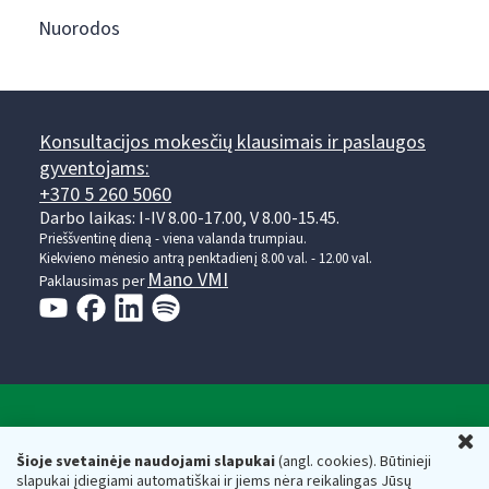
Nuorodos
Konsultacijos mokesčių klausimais ir paslaugos
gyventojams:
+370 5 260 5060
Darbo laikas: I-IV 8.00-17.00, V 8.00-15.45.
Prieššventinę dieną - viena valanda trumpiau.
Kiekvieno mėnesio antrą penktadienį 8.00 val. - 12.00 val.
Mano VMI
Paklausimas per
Valstybinė mokesčių inspekcija prie Lietuvos
U
Respublikos finansų ministerijos
Šioje svetainėje naudojami slapukai
(angl. cookies). Būtinieji
slapukai įdiegiami automatiškai ir jiems nėra reikalingas Jūsų