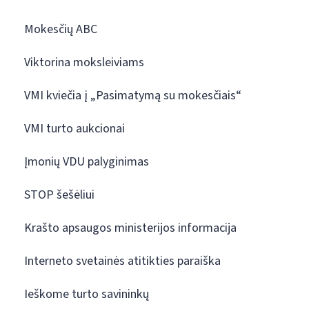
Mokesčių ABC
Viktorina moksleiviams
VMI kviečia į „Pasimatymą su mokesčiais“
VMI turto aukcionai
Įmonių VDU palyginimas
STOP šešėliui
Krašto apsaugos ministerijos informacija
Interneto svetainės atitikties paraiška
Ieškome turto savininkų