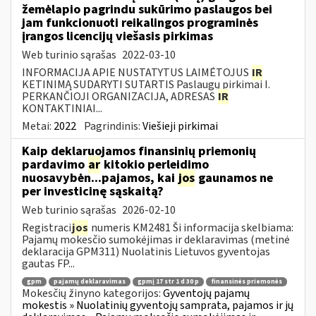
žemėlapio pagrindu sukūrimo paslaugos bei
jam funkcionuoti reikalingos programinės
įrangos licencijų viešasis pirkimas
Web turinio sąrašas
2022-03-10
INFORMACIJA APIE NUSTATYTUS LAIMĖTOJUS
IR
KETINIMĄ SUDARYTI SUTARTIS Paslaugų pirkimai I.
PERKANČIOJI ORGANIZACIJA, ADRESAS
IR
KONTAKTINIAI...
Metai:
2022
Pagrindinis:
Viešieji pirkimai
Kaip deklaruojamos finansinių priemonių
pardavimo
ar
kitokio perleidimo
nuosavybėn...pajamos, kai
jos
gaunamos ne
per investicinę sąskaitą?
Web turinio sąrašas
2026-02-10
Registraci
jos
numeris KM2481 Ši informacija skelbiama:
Pajamų mokesčio sumokėjimas ir deklaravimas (metinė
deklaracija GPM311) Nuolatinis Lietuvos gyventojas
gautas FP...
gpm
pajamų deklaravimas
gpmį 17 str 1 d 30 p
finansinės priemonės
Mokesčių žinyno kategorijos:
Gyventojų pajamų
mokestis » Nuolatinių gyventojų samprata, pajamos ir jų