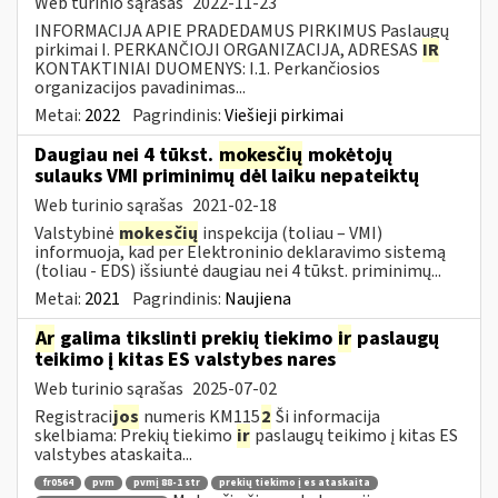
Web turinio sąrašas
2022-11-23
INFORMACIJA APIE PRADEDAMUS PIRKIMUS Paslaugų
pirkimai I. PERKANČIOJI ORGANIZACIJA, ADRESAS
IR
KONTAKTINIAI DUOMENYS: I.1. Perkančiosios
organizacijos pavadinimas...
Metai:
2022
Pagrindinis:
Viešieji pirkimai
Daugiau nei 4 tūkst.
mokesčių
mokėtojų
sulauks VMI priminimų dėl laiku nepateiktų
Web turinio sąrašas
2021-02-18
Valstybinė
mokesčių
inspekcija (toliau – VMI)
informuoja, kad per Elektroninio deklaravimo sistemą
(toliau - EDS) išsiuntė daugiau nei 4 tūkst. priminimų...
Metai:
2021
Pagrindinis:
Naujiena
Ar
galima tikslinti prekių tiekimo
ir
paslaugų
teikimo į kitas ES valstybes nares
Web turinio sąrašas
2025-07-02
Registraci
jos
numeris KM115
2
Ši informacija
skelbiama: Prekių tiekimo
ir
paslaugų teikimo į kitas ES
valstybes ataskaita...
fr0564
pvm
pvmį 88-1 str
prekių tiekimo į es ataskaita