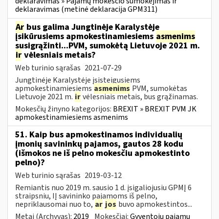
deklaravimas » Pajamų mokesčio sumokėjimas ir
deklaravimas (metinė deklaracija GPM311)
Ar
bus galima Jungtinėje Karalystėje
įsikūrusiems apmokestinamiesiems
asmenims
susigrąžinti...PVM, sumokėtą Lietuvoje 2021 m.
ir
vėlesniais metais?
Web turinio sąrašas
2021-07-29
Jungtinėje Karalystėje įsisteigusiems
apmokestinamiesiems
asmenims
PVM, sumokėtas
Lietuvoje 2021 m.
ir
vėlesniais metais, bus grąžinamas.
Mokesčių žinyno kategorijos:
BREXIT » BREXIT PVM JK
apmokestinamiesiems asmenims
51. Kaip bus apmokestinamos individualių
įmonių savininkų pajamos, gautos 28 kodu
(išmokos ne iš pelno mokesčiu apmokestinto
pelno)?
Web turinio sąrašas
2019-03-12
Remiantis nuo 2019 m. sausio 1 d. įsigaliojusiu GPMĮ 6
straipsniu, IĮ savininko pajamoms iš pelno,
nepriklausomai nuo to,
ar
jos
buvo apmokestintos...
Metai (Archyvas):
2019
Mokesčiai:
Gyventojų pajamų