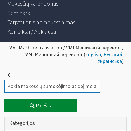
Mokesčių kalendorius
Seminarai
Tarptautinis apmokestinimas
Kontaktai / Apklausa
VMI Machine translation / VMI Машинный перевод /
VMI Машинний переклад (
English
,
Русский
,
Українська
)
Paieška
Kategorijos