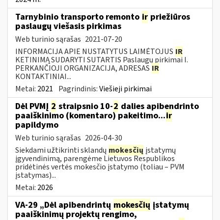
Tarnybinio transporto remonto
ir
priežiūros
paslaugų viešasis pirkimas
Web turinio sąrašas
2021-07-20
INFORMACIJA APIE NUSTATYTUS LAIMĖTOJUS
IR
KETINIMĄ SUDARYTI SUTARTIS Paslaugų pirkimai I.
PERKANČIOJI ORGANIZACIJA, ADRESAS
IR
KONTAKTINIAI...
Metai:
2021
Pagrindinis:
Viešieji pirkimai
Dėl PVMĮ
2
straipsnio 10-
2
dalies apibendrinto
paaiškinimo (komentaro) pakeitimo...
ir
papildymo
Web turinio sąrašas
2026-04-30
Siekdami užtikrinti sklandų
mokesčių
įstatymų
įgyvendinimą, parengėme Lietuvos Respublikos
pridėtinės vertės mokesčio įstatymo (toliau – PVM
įstatymas)...
Metai:
2026
VA-29 „Dėl apibendrintų
mokesčių
įstatymų
paaiškinimų projektų rengimo,