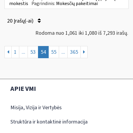
mokestis
Pagrindinis:
Mokesčių pakeitimai
20 Įrašų(-ai)
Rodoma nuo 1,061 iki 1,080 iš 7,293 irašų.
1
...
53
54
55
...
365
APIE VMI
Misija, Vizija ir Vertybės
Struktūra ir kontaktinė informacija