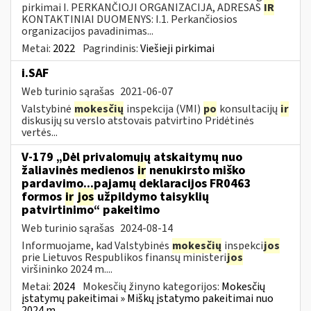
pirkimai I. PERKANČIOJI ORGANIZACIJA, ADRESAS
IR
KONTAKTINIAI DUOMENYS: I.1. Perkančiosios
organizacijos pavadinimas...
Metai:
2022
Pagrindinis:
Viešieji pirkimai
i.SAF
Web turinio sąrašas
2021-06-07
Valstybinė
mokesčių
inspekcija (VMI)
po
konsultacijų
ir
diskusijų su verslo atstovais patvirtino Pridėtinės
vertės...
V-179 „Dėl privalomųjų atskaitymų nuo
žaliavinės medienos
ir
nenukirsto miško
pardavimo...pajamų deklaracijos FR0463
formos
ir
jos
užpildymo taisyklių
patvirtinimo“ pakeitimo
Web turinio sąrašas
2024-08-14
Informuojame, kad Valstybinės
mokesčių
inspekci
jos
prie Lietuvos Respublikos finansų ministeri
jos
viršininko 2024 m....
Metai:
2024
Mokesčių žinyno kategorijos:
Mokesčių
įstatymų pakeitimai » Miškų įstatymo pakeitimai nuo
2024 m.