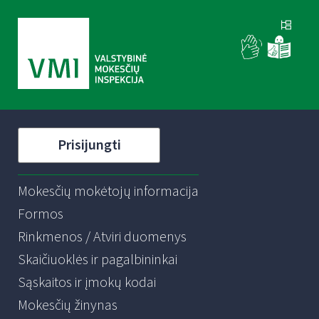
Prisijungti
Mokesčių mokėtojų informacija
Formos
Rinkmenos / Atviri duomenys
Skaičiuoklės ir pagalbininkai
Sąskaitos ir įmokų kodai
Mokesčių žinynas