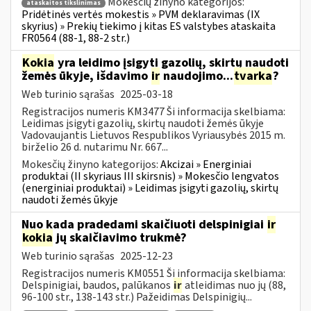
Mokesčių žinyno kategorijos:
ataskaitos tikslinimas
Pridėtinės vertės mokestis » PVM deklaravimas (IX
skyrius) » Prekių tiekimo į kitas ES valstybes ataskaita
FR0564 (88-1, 88-2 str.)
Kokia
yra leidimo įsigyti gazolių, skirtų naudoti
žemės ūkyje, išdavimo
ir
naudojimo...
tvarka
?
Web turinio sąrašas
2025-03-18
Registracijos numeris KM3477 Ši informacija skelbiama:
Leidimas įsigyti gazolių, skirtų naudoti žemės ūkyje
Vadovaujantis Lietuvos Respublikos Vyriausybės 2015 m.
birželio 26 d. nutarimu Nr. 667...
Mokesčių žinyno kategorijos:
Akcizai » Energiniai
produktai (II skyriaus III skirsnis) » Mokesčio lengvatos
(energiniai produktai) » Leidimas įsigyti gazolių, skirtų
naudoti žemės ūkyje
Nuo kada pradedami skaičiuoti delspinigiai
ir
kokia
jų skaičiavimo trukmė?
Web turinio sąrašas
2025-12-23
Registracijos numeris KM0551 Ši informacija skelbiama:
Delspinigiai, baudos, palūkanos
ir
atleidimas nuo jų (88,
96-100 str., 138-143 str.) Pažeidimas Delspinigių...