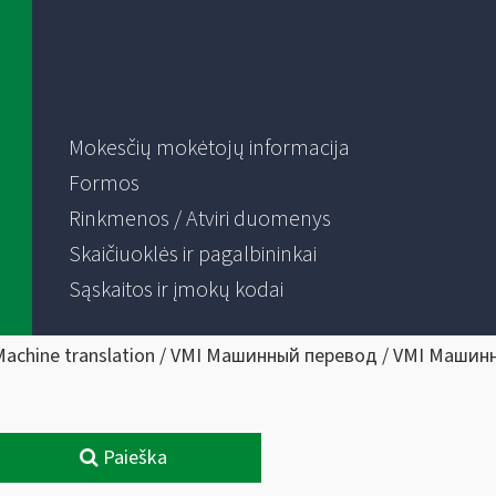
Mokesčių mokėtojų informacija
Formos
Rinkmenos / Atviri duomenys
Skaičiuoklės ir pagalbininkai
Sąskaitos ir įmokų kodai
Machine translation / VMI Машинный перевод / VMI Машин
Paieška