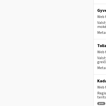
Gyv
Web t
Valst
mokė
Metai
Toli
Web t
Valst
greiči
Metai
Kad
Web t
Regis
terit
pvm