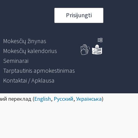
Prisijungti
Mokesčių žinynas
Mokesčių kalendorius
Seminarai
Tarptautinis apmokestinimas
Kontaktai / Apklausa
ний переклад (
English
,
Русский
,
Українська
)