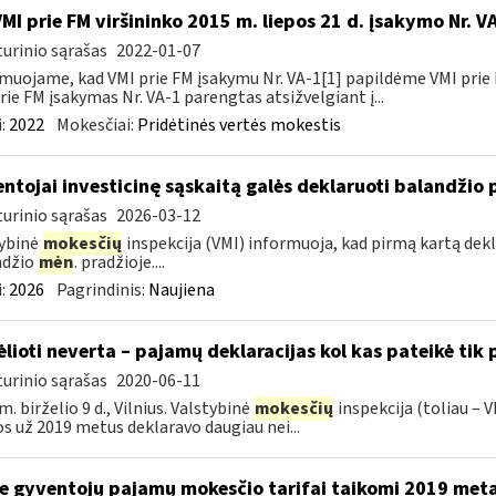
VMI prie FM viršininko 2015 m. liepos 21 d. įsakymo Nr. 
urinio sąrašas
2022-01-07
muojame, kad VMI prie FM įsakymu Nr. VA-1[1] papildėme VMI prie 
rie FM įsakymas Nr. VA-1 parengtas atsižvelgiant į...
:
2022
Mokesčiai:
Pridėtinės vertės mokestis
ntojai investicinę sąskaitą galės deklaruoti balandžio 
urinio sąrašas
2026-03-12
ybinė
mokesčių
inspekcija (VMI) informuoja, kad pirmą kartą dekl
ndžio
mėn
. pradžioje....
:
2026
Pagrindinis:
Naujiena
ėlioti neverta – pajamų deklaracijas kol kas pateikė tik
urinio sąrašas
2020-06-11
m. birželio 9 d., Vilnius. Valstybinė
mokesčių
inspekcija (toliau – V
os už 2019 metus deklaravo daugiau nei...
e gyventojų pajamų mokesčio tarifai taikomi 2019 met