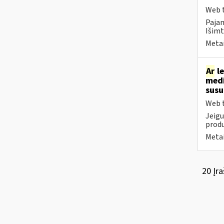
Web t
Paja
Išimt
Metai
Ar
le
medi
sus
Web t
Jeigu
produ
Metai
20 Įra