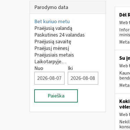
Parodymo data
Dėl 
Bet kuriuo metu
Web t
Praėjusią valandą
Infor
Paskutines 24 valandas
minis
Praėjusią savaitę
Metai
Praėjusį mėnesį
Praėjusiais metais
Su į
Laikotarpyje…
Web t
Nuo
Iki
Kauno
bendr
Metai
Paieška
Koki
vėle
Web t
Nekil
konsu