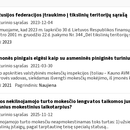
Rusijos federacijos įtraukimo į tikslinių teritorijų sąrašą
urinio sąrašas
2023-12-04
muojame, kad 2023 m. lapkričio 30 d. Lietuvos Respublikos finans
tro 2001 m. gruodžio 22 d. įsakymo Nr. 344 „Dėl tikslinių teritorijų s
:
2023
monės pinigais elgėsi kaip su asmeninės piniginės turiniu
urinio sąrašas
2021-03-30
 apskrities valstybinės mokesčių inspekcijos (toliau – Kauno AVMI
ovės vadovas, siekdamas išvengti mokesčių mokėjimo, iš įmonės ka
:
2021
Pagrindinis:
Naujiena
os nekilnojamojo turto mokesčio lengvatos taikomos ju
snius mokestinius laikotarpius?
urinio sąrašas
2025-11-12
nojamojo turto mokesčiu neapmokestinamas toks turtas: 1) užsie
linių įstaigų, pagal tarptautinę teisę specialų statusą...