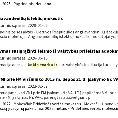
:
2025
Pagrindinis:
Naujiena
iavandenilių išteklių mokestis
urinio sąrašas
2020-01-06
ndinis teisės aktas - Lietuvos Respublikos angliavandenilių ištekl
čio mokėtojai: Angliavandenilių išteklių mokesčio mokėtojai yra L
ymas susigrąžinti teismo iš valstybės priteistas advokat
urinio sąrašas
2026-06-16
macija apie tai,
kokia
tvarka
ir
kuri valstybės institucija turi atly
VMI prie FM viršininko 2015 m. liepos 21 d. įsakymo Nr. 
urinio sąrašas
2022-01-07
muojame, kad VMI prie FM įsakymu Nr. VA-1[1] papildėme VMI prie 
rie FM įsakymas Nr. VA-1 parengtas atsižvelgiant į...
:
2022
Mokesčiai:
Pridėtinės vertės mokestis
Mokesčių žinyno ka
čių įstatymų pakeitimai 2022 metais » Pridėtinės vertės mokesči