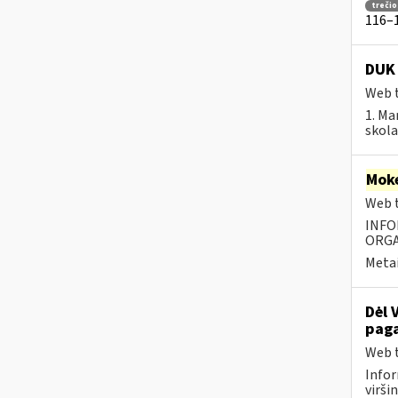
trečio
116–1
DUK 
Web t
1. Ma
skola
Moke
Web t
INFO
ORGA
Metai
Dėl 
paga
Web t
Infor
virši