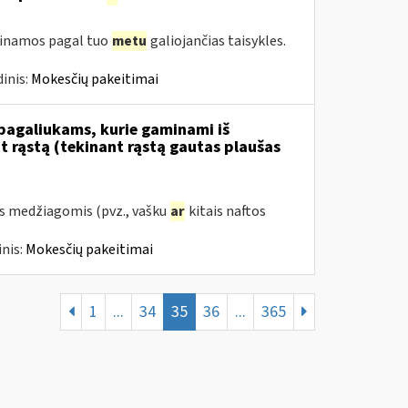
tinamos pagal tuo
metu
galiojančias taisykles.
inis:
Mokesčių pakeitimai
 pagaliukams, kurie gaminami iš
 rąstą (tekinant rąstą gautas plaušas
s medžiagomis (pvz., vašku
ar
kitais naftos
nis:
Mokesčių pakeitimai
1
...
34
35
36
...
365