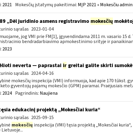
:
2021
Mokesčių įstatymų pakeitimai:
MĮP 2021 » Mokesčiu admin
89 „Dėl juridinio asmens registravimo
mokesčių
mokėtoj
urinio sąrašas
2023-01-04
muojame, jog VMI prie FM[1], įgyvendindama 2011 m. vasario 15 d. 
istracinio bendradarbiavimo apmokestinimo srityje ir panaikinanč
:
2023
ėlioti neverta — paprastai
ir
greitai galite skirti sumok
urinio sąrašas
2024-04-16
ybinė mokesčių inspekcija (VMI) informuoja, kad apie 170 tūkst. gy
ėto gyventojų pajamų mokesčio (GPM) paramai. Praėjusiais metai
:
2024
Pagrindinis:
Naujiena
tęsia edukacinį projektą „Mokesčiai kuria“
urinio sąrašas
2025-09-15
ybinė
mokesčių
inspekcija (VMI) tęsia projektą „Mokesčiai kuria“,
 Lietuvoje...