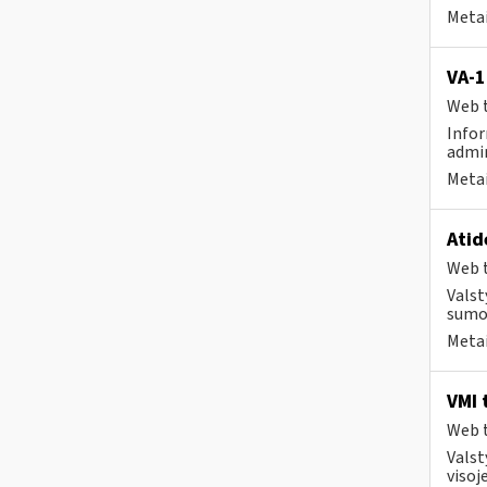
Metai
VA-1
Web t
Infor
admin
Metai
Atid
Web t
Valst
sumok
Metai
VMI 
Web t
Valst
visoje