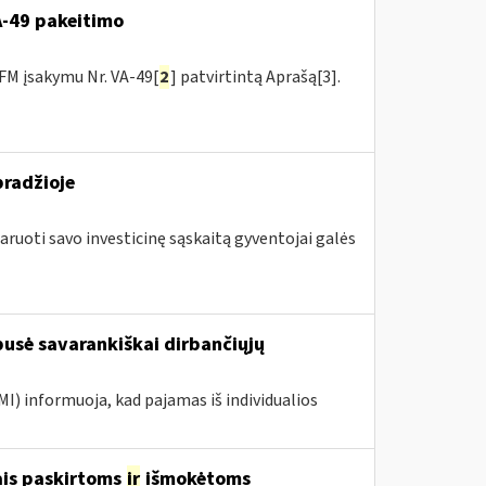
VA-49 pakeitimo
FM įsakymu Nr. VA-49[
2
] patvirtintą Aprašą[3].
pradžioje
aruoti savo investicinę sąskaitą gyventojai galės
 pusė savarankiškai dirbančiųjų
MI) informuoja, kad pajamas iš individualios
ais paskirtoms
ir
išmokėtoms