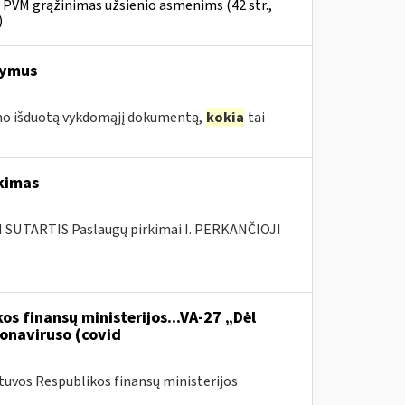
» PVM grąžinimas užsienio asmenims (42 str.,
)
šymus
smo išduotą vykdomąjį dokumentą,
kokia
tai
rkimas
SUTARTIS Paslaugų pirkimai I. PERKANČIOJI
os finansų ministerijos...VA-27 „Dėl
onaviruso (covid
etuvos Respublikos finansų ministerijos