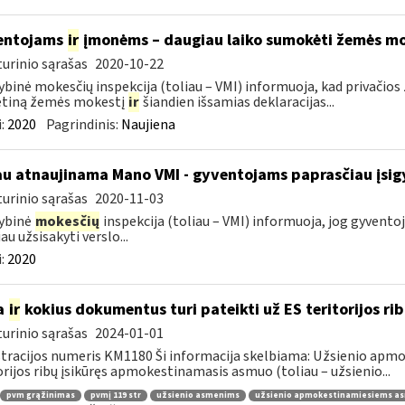
entojams
ir
įmonėms – daugiau laiko sumokėti žemės mo
urinio sąrašas
2020-10-22
ybinė mokesčių inspekcija (toliau – VMI) informuoja, kad privači
tiną žemės mokestį
ir
šiandien išsamias deklaracijas...
:
2020
Pagrindinis:
Naujiena
au atnaujinama Mano VMI - gyventojams paprasčiau įsigyt
urinio sąrašas
2020-11-03
ybinė
mokesčių
inspekcija (toliau – VMI) informuoja, jog gyventoj
au užsisakyti verslo...
:
2020
a
ir
kokius dokumentus turi pateikti už ES teritorijos r
urinio sąrašas
2024-01-01
tracijos numeris KM1180 Ši informacija skelbiama: Užsienio apm
orijos ribų įsikūręs apmokestinamasis asmuo (toliau – užsienio...
pvm grąžinimas
pvmį 119 str
užsienio asmenims
užsienio apmokestinamiesiems a