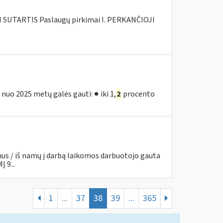
SUTARTIS Paslaugų pirkimai I. PERKANČIOJI
nuo 2025 metų galės gauti: ● iki 1,
2
procento
mus / iš namų į darbą laikomos darbuotojo gauta
 9...
1
...
37
38
39
...
365