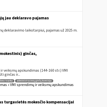
ojų jau deklaravo pajamas
mų deklaravimo laikotarpiui, pajamas už 2025 m.
mokestinis) ginčas,
ir veiksmų apskundimas (144-160 str.) VMI
 ginčas ir...
imo tvarka
administracinių ginčų komisija
imas » VMI sprendimų ir veiksmų apskundimas
škas turgavietės mokesčio kompensacijai