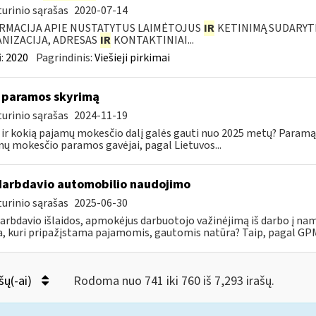
urinio sąrašas
2020-07-14
RMACIJA APIE NUSTATYTUS LAIMĖTOJUS
IR
KETINIMĄ SUDARYTI 
NIZACIJA, ADRESAS
IR
KONTAKTINIAI...
:
2020
Pagrindinis:
Viešieji pirkimai
 paramos skyrimą
urinio sąrašas
2024-11-19
 ir kokią pajamų mokesčio dalį galės gauti nuo 2025 metų? Paramą 
ų mokesčio paramos gavėjai, pagal Lietuvos...
darbdavio automobilio naudojimo
urinio sąrašas
2025-06-30
darbdavio išlaidos, apmokėjus darbuotojo važinėjimą iš darbo į na
, kuri pripažįstama pajamomis, gautomis natūra? Taip, pagal GPMĮ
šų(-ai)
Rodoma nuo 741 iki 760 iš 7,293 irašų.