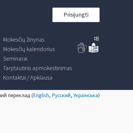
Prisijungti
Mokesčių žinynas
Mokesčių kalendorius
Seminarai
Tarptautinis apmokestinimas
Kontaktai / Apklausa
ний переклад (
English
,
Русский
,
Українська
)