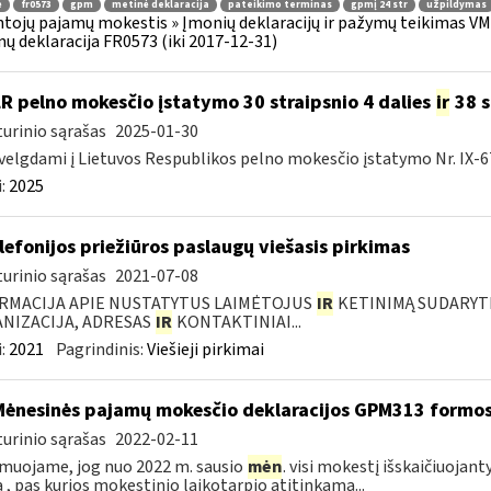
ė
fr0573
gpm
metinė deklaracija
pateikimo terminas
gpmį 24 str
užpildymas
tojų pajamų mokestis » Įmonių deklaracijų ir pažymų teikimas VMI 
ų deklaracija FR0573 (iki 2017-12-31)
LR pelno mokesčio įstatymo 30 straipsnio 4 dalies
ir
38 s
urinio sąrašas
2025-01-30
velgdami į Lietuvos Respublikos pelno mokesčio įstatymo Nr. IX-67
:
2025
elefonijos priežiūros paslaugų viešasis pirkimas
urinio sąrašas
2021-07-08
RMACIJA APIE NUSTATYTUS LAIMĖTOJUS
IR
KETINIMĄ SUDARYTI 
NIZACIJA, ADRESAS
IR
KONTAKTINIAI...
:
2021
Pagrindinis:
Viešieji pirkimai
Mėnesinės pajamų mokesčio deklaracijos GPM313 formo
urinio sąrašas
2022-02-11
muojame, jog nuo 2022 m. sausio
mėn
. visi mokestį išskaičiuojant
ą , pas kurios mokestinio laikotarpio atitinkamą...