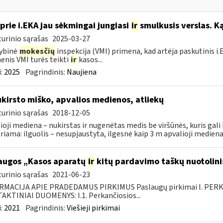
 prie i.EKA jau sėkmingai jungiasi
ir
smulkusis verslas. Ką
urinio sąrašas
2025-03-27
ybinė
mokesčių
inspekcija (VMI) primena, kad artėja paskutinis 
nis VMI turės teikti
ir
kasos...
:
2025
Pagrindinis:
Naujiena
kirsto miško, apvalios medienos, atliekų
urinio sąrašas
2018-12-05
ioji mediena – nukirstas ir nugenėtas medis be viršūnės, kuris gali 
iriama: ilguolis – nesupjaustyta, ilgesnė kaip 3 m apvalioji mediena;
augos „Kasos aparatų
ir
kitų pardavimo taškų nuotolini
urinio sąrašas
2021-06-23
RMACIJA APIE PRADEDAMUS PIRKIMUS Paslaugų pirkimai I. PER
KTINIAI DUOMENYS: I.1. Perkančiosios...
:
2021
Pagrindinis:
Viešieji pirkimai