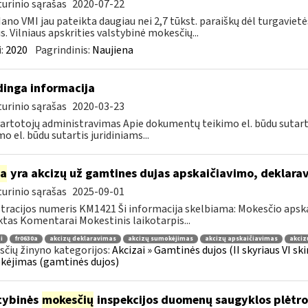
urinio sąrašas
2020-07-22
ano VMI jau pateikta daugiau nei 2,7 tūkst. paraiškų dėl turgavi
us. Vilniaus apskrities valstybinė mokesčių...
:
2020
Pagrindinis:
Naujiena
inga informacija
urinio sąrašas
2020-03-23
artotojų administravimas Apie dokumentų teikimo el. būdu sutar
mo el. būdu sutartis juridiniams...
ia
yra akcizų už gamtines dujas apskaičiavimo, deklar
urinio sąrašas
2025-09-01
tracijos numeris KM1421 Ši informacija skelbiama: Mokesčio apsk
tas Komentarai Mokestinis laikotarpis...
i
fr0630a
akcizų deklaravimas
akcizų sumokėjimas
akcizų apskaičiavimas
akciz
čių žinyno kategorijos:
Akcizai » Gamtinės dujos (II skyriaus VI sk
ėjimas (gamtinės dujos)
tybinės
mokesčių
inspekcijos duomenų saugyklos plėtro