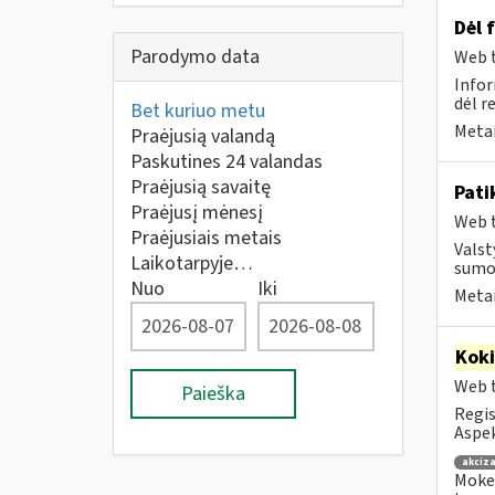
Dėl 
Parodymo data
Web t
Infor
dėl r
Bet kuriuo metu
Metai
Praėjusią valandą
Paskutines 24 valandas
Praėjusią savaitę
Pati
Praėjusį mėnesį
Web t
Praėjusiais metais
Valst
Laikotarpyje…
sumos
Nuo
Iki
Metai
Kok
Web t
Paieška
Regis
Aspek
akciza
Mokes