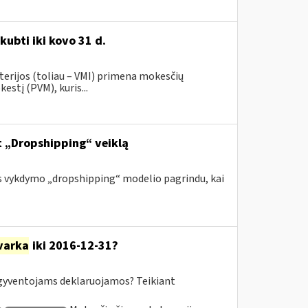
kubti iki kovo 31 d.
terijos (toliau – VMI) primena mokesčių
stį (PVM), kuris...
nt „Dropshipping“ veiklą
s vykdymo „dropshipping“ modelio pagrindu, kai
varka
iki 2016-12-31?
yventojams deklaruojamos? Teikiant