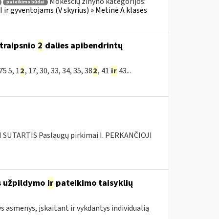
Mokesčių žinyno kategorijos:
pateikimo būdai
ir gyventojams (V skyrius) » Metinė A klasės
traipsnio
2
dalies apibendrintų
5 5, 1
2
, 17, 30, 33, 34, 35, 38
2
, 41
ir
43...
SUTARTIS Paslaugų pirkimai I. PERKANČIOJI
s užpildymo
ir
pateikimo taisyklių
ys asmenys, įskaitant ir vykdantys individualią