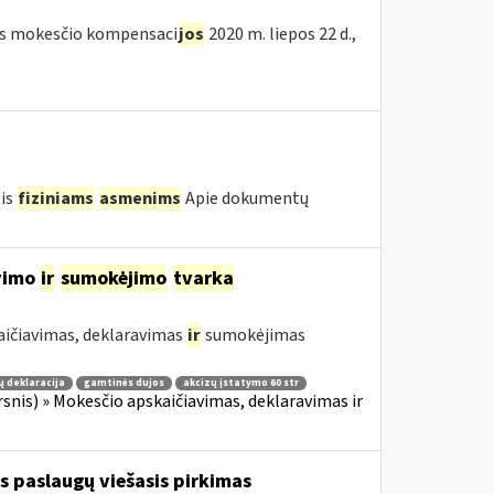
etės mokesčio kompensaci
jos
2020 m. liepos 22 d.,
tis
fiziniams
asmenims
Apie dokumentų
avimo
ir
sumokėjimo
tvarka
aičiavimas, deklaravimas
ir
sumokėjimas
ų deklaracija
gamtinės dujos
akcizų įstatymo 60 str
irsnis) » Mokesčio apskaičiavimas, deklaravimas ir
s paslaugų viešasis pirkimas