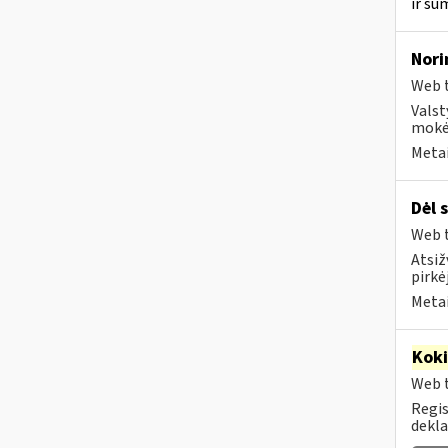
ir su
Nori
Web t
Valst
mokėt
Metai
Dėl 
Web t
Atsiž
pirkė
Metai
Kok
Web t
Regis
dekla