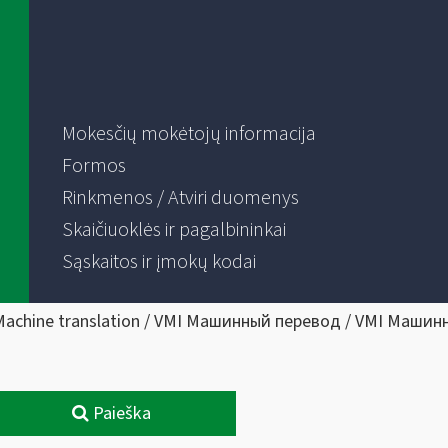
Mokesčių mokėtojų informacija
Formos
Rinkmenos / Atviri duomenys
Skaičiuoklės ir pagalbininkai
Sąskaitos ir įmokų kodai
Machine translation / VMI Машинный перевод / VMI Машин
Paieška