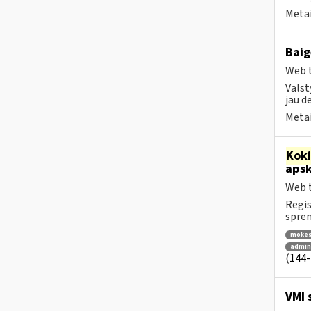
Metai
Baig
Web t
Valst
jau d
Metai
Kok
apsk
Web t
Regis
spren
mokes
admini
(144-
VMI 