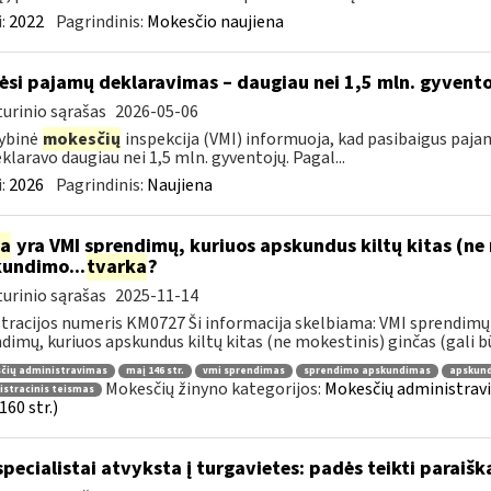
:
2022
Pagrindinis:
Mokesčio naujiena
ėsi pajamų deklaravimas – daugiau nei 1,5 mln. gyvent
urinio sąrašas
2026-05-06
ybinė
mokesčių
inspekcija (VMI) informuoja, kad pasibaigus paja
eklaravo daugiau nei 1,5 mln. gyventojų. Pagal...
:
2026
Pagrindinis:
Naujiena
ia
yra VMI sprendimų, kuriuos apskundus kiltų kitas (ne 
undimo...
tvarka
?
urinio sąrašas
2025-11-14
tracijos numeris KM0727 Ši informacija skelbiama: VMI sprendimų 
dimų, kuriuos apskundus kiltų kitas (ne mokestinis) ginčas (gali būti
čių administravimas
maį 146 str.
vmi sprendimas
sprendimo apskundimas
apskund
Mokesčių žinyno kategorijos:
Mokesčių administrav
stracinis teismas
160 str.)
specialistai atvyksta į turgavietes: padės teikti parai