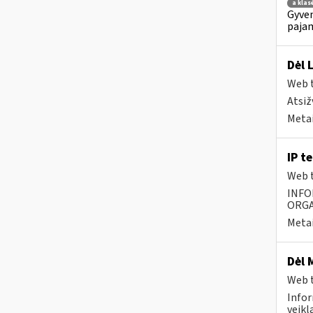
a klas
Gyven
pajam
Dėl 
Web t
Atsiž
Metai
IP t
Web t
INFO
ORGA
Metai
Dėl 
Web t
Infor
veikl