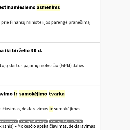
kestinamiesiems
asmenims
 prie Finansų ministerijos parengė pranešimą
 iki birželio 30 d.
ntojų skirtos pajamų mokesčio (GPM) dalies
ravimo
ir
sumokėjimo
tvarka
aičiavimas, deklaravimas
ir
sumokėjimas
kaičiavimas
akcizų deklaracija
akcizų įstatymo 50 str
 skirsnis) » Mokesčio apskaičiavimas, deklaravimas