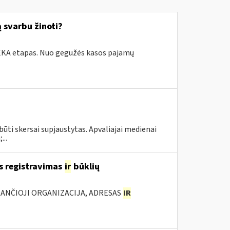
 svarbu žinoti?
i.EKA etapas. Nuo gegužės kasos pajamų
būti skersai supjaustytas. Apvaliajai medienai
...
s registravimas
ir
būklių
KANČIOJI ORGANIZACIJA, ADRESAS
IR