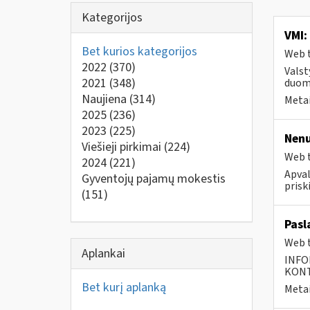
Kategorijos
VMI:
Bet kurios kategorijos
Web t
2022
(370)
Valst
2021
(348)
duome
Naujiena
(314)
Metai
2025
(236)
2023
(225)
Nenu
Viešieji pirkimai
(224)
Web t
2024
(221)
Apval
Gyventojų pajamų mokestis
prisk
(151)
Pasl
Web t
Aplankai
INFO
KONTA
Bet kurį aplanką
Metai