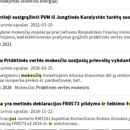
mokėjimas (elektros energija)
ntieji susigrąžinti PVM iš Jungtinės Karalystės turėtų sus
urinio sąrašas
2021-03-10
ybinė mokesčių inspekcija prie Lietuvos Respublikos finansų minis
ojams, kad elektroninius prašymus grąžinti pridėtinės vertės moke
:
2021
su Pridėtinės vertės mokesčiu susijusių prievolių vykda
urinio sąrašas
2026-02-25
velgdami į
mokesčių
mokėtojams kilusius klausimus dėl jų veiklo
jai nusiperka prekes el. parduotuvėje, bet...
:
2026
Mokesčiai:
Pridėtinės vertės mokestis
ia
yra metinės deklaracijos FR0573 pildymo
ir
teikimo
t
urinio sąrašas
2018-11-22
traci
jos
numeris KM1161 Aspektas Komentaras Kokios išmokos g
raciją FR0573 už 2016 m.
ir
ankstesnius...