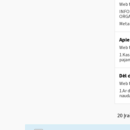
Web t
INFO
ORGA
Metai
Apie
Web t
1.Kas
pajam
Dėl 
Web t
1.Ar 
nauda
20 Įra