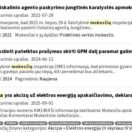
fiskalinio agento paskyrimo jungtinės karalystės apmo
urinio sąrašas
2021-07-29
muojame, kad 2021 m. liepos 29 d. Valstybinė
mokesčių
inspekcija
eikalavimo paskirti fiskalinį agentą Jungtinės...
:
2021
Mokesčiai ir jų dydžiai:
Pridėtinės vertės mokestis
kslinti pateiktus prašymus skirti GPM dalį paramai galima
urinio sąrašas
2024-06-12
ybinė
mokesčių
inspekcija (VMI) informuoja, kad pirmosios gyve
 gavėjus pasieks jau liepą, kiti pervedimai bus atliekami...
:
2024
Pagrindinis:
Naujiena
ia
yra akcizų už elektros energiją apskaičiavimo, dekla
urinio sąrašas
2025-09-01
tracijos numeris KM1404 Ši informacija skelbiama: Mokesčio apsk
tas Komentarai Mokestinis laikotarpis...
i
fr0630a
elektros energija
akcizų deklaravimas
akcizų sumokėjimas
akcizų aps
čių žinyno kategorijos:
Akcizai » Elektros energija (II skyriaus IV