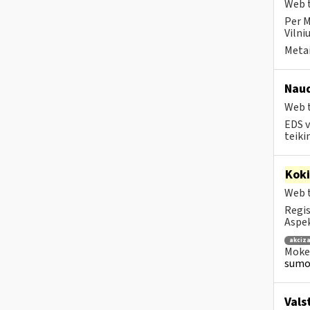
Web t
Per M
Vilni
Metai
Naud
Web t
EDS v
teiki
Kok
Web t
Regis
Aspek
akciza
Mokes
sumok
Vals