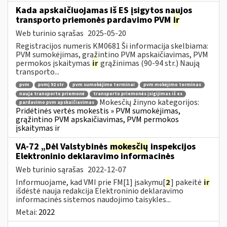
Kada apskaičiuojamas iš ES įsigytos naujos
transporto priemonės pardavimo PVM
ir
Web turinio sąrašas
2025-05-20
Registracijos numeris KM0681 Ši informacija skelbiama:
PVM sumokėjimas, grąžintino PVM apskaičiavimas, PVM
permokos įskaitymas
ir
grąžinimas (90-94 str.) Naują
transporto...
pvm
pvmį 92 str
pvm sumokėjimo terminai
pvm mokėjimo terminas
nauja transporto priemonė
transporto priemonės įsigijimas iš es
Mokesčių žinyno kategorijos:
pardavimo pvm apskaičiavimas
Pridėtinės vertės mokestis » PVM sumokėjimas,
grąžintino PVM apskaičiavimas, PVM permokos
įskaitymas ir
VA-72 „Dėl Valstybinės
mokesčių
inspekcijos
Elektroninio deklaravimo informacinės
Web turinio sąrašas
2022-12-07
Informuojame, kad VMI prie FM[1] įsakymu[
2
] pakeitė
ir
išdėstė nauja redakcija Elektroninio deklaravimo
informacinės sistemos naudojimo taisykles...
Metai:
2022