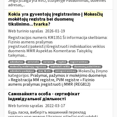
Jeigu įstaiga yra NVO, stulpelyje Pavadinimas, buveinės
adresas,...
Kokia
yra gyventojų įregistravimo į
Mokesčių
mokėtojų registrą bei duomenų
tikslinimo...
tvarka
?
Web turinio sąrašas
2026-01-19
Registracijos numeris KM1351 Ši informacija skelbiama:
Fizinio asmens prašymas
įregistruoti/pakeisti/išregistruoti individualios veiklos
duomenis MMR Aspektas Komentaras Taisyklių
taikymas...
advokatas
antstolis
notaras
reg812
registravimas
mokesčių mokėtojų registras
individuli veikla
duomenų pakeitimas
Mokesčių žinyno
advokato padėjėjas
maį 46 str.
įsiregistravimas
kategorijos:
Prašymai, pažymos ir mokėjimo duomenys
» Registracija MM registre, PVM registre » Fizinio
asmens prašymas įregistruoti į MMR (REG812)
Самозайнята особа - сертифікат
індивідуальної діяльності
Web turinio sąrašas
2022-03-17
Будь ласка, виберіть машинний переклад
українською мовою Ukrainos piliečiai gali vykdyti