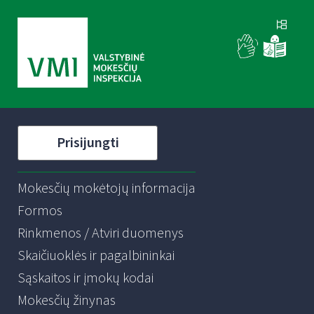
Prisijungti
Mokesčių mokėtojų informacija
Formos
Rinkmenos / Atviri duomenys
Skaičiuoklės ir pagalbininkai
Sąskaitos ir įmokų kodai
Mokesčių žinynas