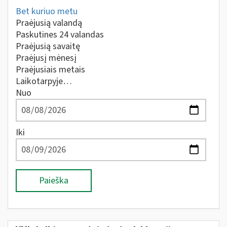
Bet kuriuo metu
Praėjusią valandą
Paskutines 24 valandas
Praėjusią savaitę
Praėjusį mėnesį
Praėjusiais metais
Laikotarpyje…
Nuo
Iki
Paieška