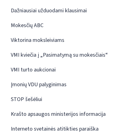
Dažniausiai užduodami klausimai
Mokesčių ABC
Viktorina moksleiviams
VMI kviečia į „Pasimatymą su mokesčiais“
VMI turto aukcionai
Įmonių VDU palyginimas
STOP šešėliui
Krašto apsaugos ministerijos informacija
Interneto svetainės atitikties paraiška