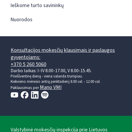
Ieškome turto savininkų
Nuorodos
Konsultacijos mokesčių klausimais ir paslaugos
gyventojams:
+370 5 260 5060
Darbo laikas: I-IV 8.00-17.00, V 8.00-15.45.
Prieššventinę dieną - viena valanda trumpiau.
Kiekvieno mėnesio antrą penktadienį 8.00 val. - 12.00 val.
Mano VMI
Paklausimas per
Valstybinė mokesčių inspekcija prie Lietuvos