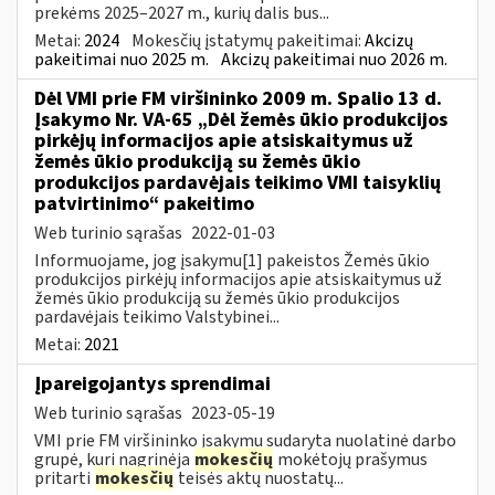
prekėms 2025–2027 m., kurių dalis bus...
Metai:
2024
Mokesčių įstatymų pakeitimai:
Akcizų
pakeitimai nuo 2025 m.
Akcizų pakeitimai nuo 2026 m.
Dėl VMI prie FM viršininko 2009 m. Spalio 13 d.
Įsakymo Nr. VA-65 „Dėl žemės ūkio produkcijos
pirkėjų informacijos apie atsiskaitymus už
žemės ūkio produkciją su žemės ūkio
produkcijos pardavėjais teikimo VMI taisyklių
patvirtinimo“ pakeitimo
Web turinio sąrašas
2022-01-03
Informuojame, jog įsakymu[1] pakeistos Žemės ūkio
produkcijos pirkėjų informacijos apie atsiskaitymus už
žemės ūkio produkciją su žemės ūkio produkcijos
pardavėjais teikimo Valstybinei...
Metai:
2021
Įpareigojantys sprendimai
Web turinio sąrašas
2023-05-19
VMI prie FM viršininko įsakymu sudaryta nuolatinė darbo
grupė, kuri nagrinėja
mokesčių
mokėtojų prašymus
pritarti
mokesčių
teisės aktų nuostatų...