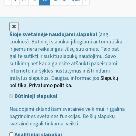
Uždaryti
Šioje svetainėje naudojami slapukai
(angl.
cookies). Būtinieji slapukai įdiegiami automatiškai
ir jiems nėra reikalingas Jūsų sutikimas. Taip pat
galite sutikti ir su kitų slapukų naudojimu. Savo
sutikimą bet kada galėsite atšaukti pakeisdami
interneto naršyklės nustatymus ir ištrindami
įrašytus slapukus. Daugiau informacijos
Slapukų
politika
;
Privatumo politika.
Būtinieji slapukai
Naudojami sklandžiam svetainės veikimui ir įgalina
pagrindines svetainės funkcijas. Be šių slapukų
svetainė negali tinkamai veikti.
Analitiniai slapukai