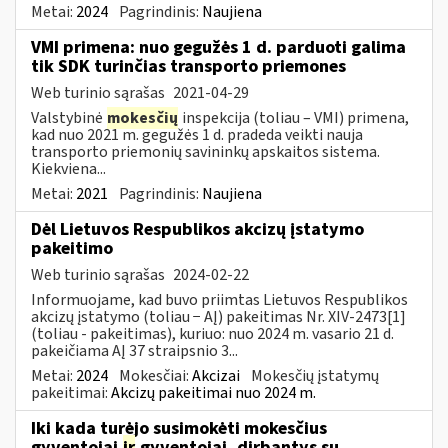
Metai:
2024
Pagrindinis:
Naujiena
VMI primena: nuo gegužės 1 d. parduoti galima
tik SDK turinčias transporto priemones
Web turinio sąrašas
2021-04-29
Valstybinė
mokesčių
inspekcija (toliau – VMI) primena,
kad nuo 2021 m. gegužės 1 d. pradeda veikti nauja
transporto priemonių savininkų apskaitos sistema.
Kiekviena...
Metai:
2021
Pagrindinis:
Naujiena
Dėl Lietuvos Respublikos akcizų įstatymo
pakeitimo
Web turinio sąrašas
2024-02-22
Informuojame, kad buvo priimtas Lietuvos Respublikos
akcizų įstatymo (toliau − AĮ) pakeitimas Nr. XIV-2473[1]
(toliau - pakeitimas), kuriuo: nuo 2024 m. vasario 21 d.
pakeičiama AĮ 37 straipsnio 3...
Metai:
2024
Mokesčiai:
Akcizai
Mokesčių įstatymų
pakeitimai:
Akcizų pakeitimai nuo 2024 m.
Iki kada turėjo susimokėti mokesčius
gyventojai
ir
gyventojai, dirbantys su