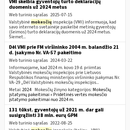
VMI skelbia gyventojų turto deklaracijų
duomenis už 2024 metus
Web turinio sąrašas
2025-07-15
Valstybinė
mokesčių
inspekcija (VMI) informuoja, kad
savo interneto svetainėje paskelbė metinių gyventojų
(šeimos) turto deklaracijų duomenis už 2024 metus.
Šiemet...
Dėl VMI prie FM viršininko 2004 m. balandžio 21
d. įsakymo Nr. VA-57 pakeitimo
Web turinio sąrašas
2024-03-22
Informuojame, kad 2024 m. kovo 19 d. priimtas
Valstybinės mokesčių inspekcijos prie Lietuvos
Respublikos finansų ministerijos viršininko įsakymas Nr.
VA-29 „Dėl Valstybinės mokesčių inspekcijos...
Metai:
2024
Mokesčių žinyno kategorijos:
Mokesčių
įstatymų pakeitimai » Pridėtinės vertės mokesčio
įstatymo pakeitimai nuo 2024 m.
131 tūkst. gyventojų už 2021 m. dar gali
susigrąžinti 38 mln. eurų GPM
Web turinio sąrašas
2022-08-25