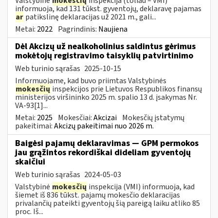
Valstybinė
mokesčių
inspekcija (toliau – VMI)
informuoja, kad 131 tūkst. gyventojų, deklaravę pajamas
ar
patikslinę deklaracijas už 2021 m., gali...
Metai:
2022
Pagrindinis:
Naujiena
Dėl Akcizų už nealkoholinius saldintus gėrimus
mokėtojų registravimo taisyklių patvirtinimo
Web turinio sąrašas
2025-10-15
Informuojame, kad buvo priimtas Valstybinės
mokesčių
inspekcijos prie Lietuvos Respublikos finansų
ministerijos viršininko 2025 m. spalio 13 d. įsakymas Nr.
VA-93[1]...
Metai:
2025
Mokesčiai:
Akcizai
Mokesčių įstatymų
pakeitimai:
Akcizų pakeitimai nuo 2026 m.
Baigėsi pajamų deklaravimas — GPM permokos
jau grąžintos rekordiškai dideliam gyventojų
skaičiui
Web turinio sąrašas
2024-05-03
Valstybinė
mokesčių
inspekcija (VMI) informuoja, kad
šiemet iš 836 tūkst. pajamų mokesčio deklaracijas
privalančių pateikti gyventojų šią pareigą laiku atliko 85
proc. Iš...