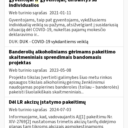
individualios
Web turinio sąrašas
2021-01-11
Gyventojams, taip pat gyventojams, vykdžiusiems
individualią veiklą su pažyma, atsižvelgiant į susidariusią
situaciją dėl COVID-19, nukeltas pajamų mokesčio
deklaravimo ir...
DUK:
DUK - COVID-19 vykdantiems veiklą
Banderolių alkoholiniams gėrimams pakeitimo
skaitmeniniais sprendimais bandomasis
projektas
Web turinio sąrašas
2023-05-08
Projekto tikslas Įvertinti galimybes šiuo metu rinkos
apsaugos tikslais alkoholinių gėrimų ženklinimui
naudojamas popierines banderoles (toliau – banderolės)
pakeisti šiuolaikiškais skaitmeniniais...
Dėl LR akcizų įstatymo pakeitimų
Web turinio sąrašas
2024-07-03
Informuojame, kad, vadovaujantis AĮ[1] pakeitimu Nr.
XIV-2769[2] nustatomas trimetis akcizų tarifų didėjimo
planas tam tikroms akcizais apmokestinamoms