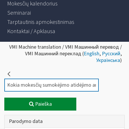
Mokesčių kalendorius
Seminarai
Tarptautinis apmokestinimas
Kontaktai / Apklausa
VMI Machine translation / VMI Машинный перевод /
VMI Машинний переклад (
English
,
Русский
,
Українська
)
Paieška
Parodymo data