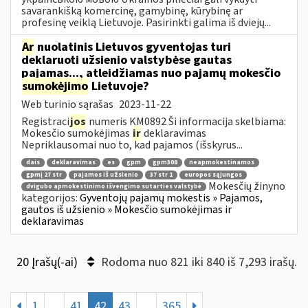
savarankišką komercinę, gamybinę, kūrybinę ar
profesinę veiklą Lietuvoje. Pasirinkti galima iš dviejų...
Ar
nuolatinis Lietuvos gyventojas turi
deklaruoti užsienio valstybėse gautas
pajamas..., atleidžiamas nuo pajamų mokesčio
sumokėjimo
Lietuvoje?
Web turinio sąrašas
2023-11-22
Registraci
jos
numeris KM0892 Ši informacija skelbiama:
Mokesčio sumokėjimas
ir
deklaravimas
Nepriklausomai nuo to, kad pajamos (išskyrus...
dais
deklaravimas
es
gpm
gpm308
neapmokestinamos
gpmį 27 str
pajamos iš užsienio
37 str 1
europos sąjungos
Mokesčių žinyno
dvigubo apmokestinimo išvengimo sutarties valstybė
kategorijos:
Gyventojų pajamų mokestis » Pajamos,
gautos iš užsienio » Mokesčio sumokėjimas ir
deklaravimas
20 Įrašų(-ai)
Rodoma nuo 821 iki 840 iš 7,293 irašų.
1
...
41
42
43
...
365