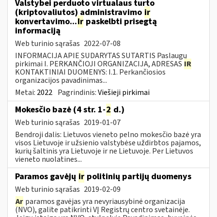
Valstybei perduoto virtualaus turto
(kriptovaliutos) administravimo
ir
konvertavimo...
Ir
paskelbti prisegtą
informaciją
Web turinio sąrašas
2022-07-08
INFORMACIJA APIE SUDARYTAS SUTARTIS Paslaugų
pirkimai I. PERKANČIOJI ORGANIZACIJA, ADRESAS
IR
KONTAKTINIAI DUOMENYS: I.1. Perkančiosios
organizacijos pavadinimas...
Metai:
2022
Pagrindinis:
Viešieji pirkimai
Mokesčio bazė (4 str. 1-
2
d.)
Web turinio sąrašas
2019-01-07
Bendroji dalis: Lietuvos vieneto pelno mokesčio bazė yra
visos Lietuvoje ir užsienio valstybėse uždirbtos pajamos,
kurių šaltinis yra Lietuvoje ir ne Lietuvoje. Per Lietuvos
vieneto nuolatines...
Paramos gavėjų
ir
politinių partijų duomenys
Web turinio sąrašas
2019-02-09
Ar
paramos gavėjas yra nevyriausybinė organizacija
(NVO), galite patikrinti VĮ Registrų centro svetainėje.