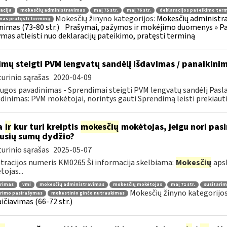
acija
mokesčių administravimas
maį 75 str.
maį 76 str.
deklaracijos pateikimo ter
Mokesčių žinyno kategorijos:
Mokesčių administra
mas pratęsti terminą
inimas (73-80 str.)
Prašymai, pažymos ir mokėjimo duomenys » Pa
mas atleisti nuo deklaracijų pateikimo, pratęsti terminą
imų steigti PVM lengvatų sandėlį išdavimas / panaikini
urinio sąrašas
2020-04-09
ugos pavadinimas - Sprendimai steigti PVM lengvatų sandėlį Pasl
dinimas: PVM mokėtojai, norintys gauti Sprendimą leisti prekiauti
a
ir
kur turi kreiptis
mokesčių
mokėtojas, jeigu nori pasi
jusių sumų dydžio?
urinio sąrašas
2025-05-07
tracijos numeris KM0265 Ši informacija skelbiama:
Mokesčių
apsk
ojas...
arimas
vmi
mokesčių administravimas
mokesčių mokėtojas
maį 71 str.
susitarim
Mokesčių žinyno kategorijo
arimo pasirašymas
mokestinio ginčo nutraukimas
ičiavimas (66-72 str.)