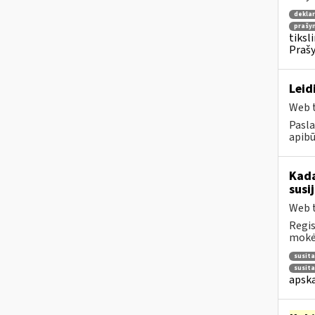
deklar
prašy
tiksl
Prašy
Leid
Web t
Pasla
apibū
Kad
susi
Web t
Regis
mokėt
susit
susit
apska