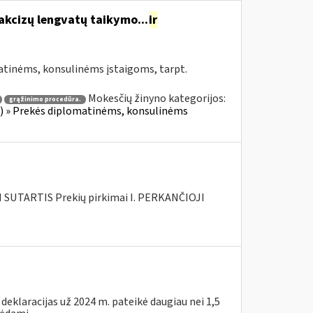
akcizų lengvatų taikymo...
ir
atinėms, konsulinėms įstaigoms, tarpt.
Mokesčių žinyno kategorijos:
grąžinimo procedūra.
ius) » Prekės diplomatinėms, konsulinėms
SUTARTIS Prekių pirkimai I. PERKANČIOJI
eklaracijas už 2024 m. pateikė daugiau nei 1,5