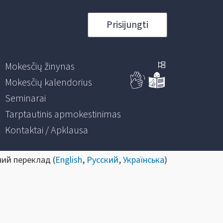
Prisijungti
Mokesčių žinynas
Mokesčių kalendorius
Seminarai
Tarptautinis apmokestinimas
Kontaktai / Apklausa
ний переклад (
English
,
Русский
,
Українська
)