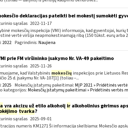
io (toliau — dalyvis) iš pensijų kaupimo bendrovės...
okesčio deklaracijas pateikti bei mokestį sumokėti gy
urinio sąrašas
2022-11-17
ybinė mokesčių inspekcija (VMI) informuoja, kad gyventojai, kuri
tinė vertė viršija neapmokestinamąją ribą (150 tūkst. eurų arba 200
:
2022
Pagrindinis:
Naujiena
VMI prie FM viršininko įsakymo Nr. VA-49 pakeitimo
urinio sąrašas
2025-11-26
muojame, kad Valstybinės
mokesčių
inspekcijos prie Lietuvos Re
ičio 25 d. įsakymu Nr. VA-107[1] (toliau –...
:
2025
Mokesčių įstatymų pakeitimai:
MĮP 2021 » Pridėtinės vert
o kategorijos:
Mokesčių įstatymų pakeitimai » Pridėtinės vertės 
ia
yra akcizų už etilo alkoholį
ir
alkoholinius gėrimus aps
okėjimo
tvarka
?
urinio sąrašas
2025-09-01
tracijos numeris KM1271 Ši informacija skelbiama: Mokesčio apsk