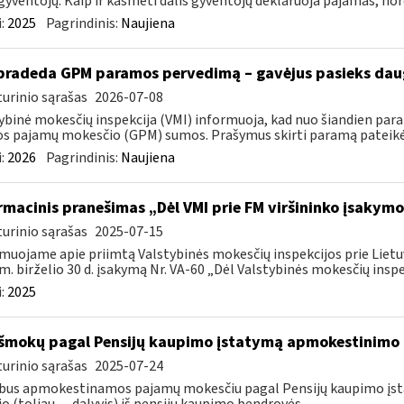
gyventojų. Kaip ir kasmeti dalis gyventojų deklaruoja pajamas, nor
:
2025
Pagrindinis:
Naujiena
pradeda GPM paramos pervedimą – gavėjus pasieks daug
urinio sąrašas
2026-07-08
ybinė mokesčių inspekcija (VMI) informuoja, kad nuo šiandien par
os pajamų mokesčio (GPM) sumos. Prašymus skirti paramą pateikė 5
:
2026
Pagrindinis:
Naujiena
rmacinis pranešimas „Dėl VMI prie FM viršininko įsakymo 
urinio sąrašas
2025-07-15
muojame apie priimtą Valstybinės mokesčių inspekcijos prie Lietuv
m. birželio 30 d. įsakymą Nr. VA-60 „Dėl Valstybinės mokesčių inspek
:
2025
išmokų pagal Pensijų kaupimo įstatymą apmokestinimo
urinio sąrašas
2025-07-24
bus apmokestinamos pajamų mokesčiu pagal Pensijų kaupimo įstat