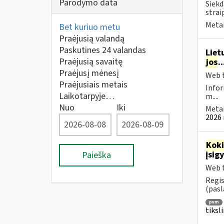
Parodymo data
Siekd
strai
Metai
Bet kuriuo metu
Praėjusią valandą
Paskutines 24 valandas
Liet
Praėjusią savaitę
jos
.
Praėjusį mėnesį
Web t
Praėjusiais metais
Infor
Laikotarpyje…
m....
Nuo
Iki
Metai
2026 
Kok
įsig
Paieška
Web t
Regis
(pasl
pvm
tiksl