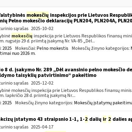
Valstybinės
mokesčių
inspekcijos prie Lietuvos Respublik
nių Pelno mokesčio deklaracijų PLN204, PLN204A, PLN
urinio sąrašas
2025-10-02
ybinė
mokesčių
inspekcija prie Lietuvos Respublikos finansų mini
m. rugsėjo 29 d. priimtą įsakymą Nr. VA-85 „Dėl...
:
2025
Mokesčiai:
Pelno mokestis
Mokesčių žinyno kategorijos:
timai nuo 2026 m.
io 8 d. įsakymo Nr. 289 „Dėl avansinio pelno mokesčio 
ldymo taisyklių patvirtinimo“ pakeitimo
urinio sąrašas
2025-12-02
ybinė mokesčių inspekcija prie Lietuvos Respublikos finansų minis
m. lapkričio 28 d. priimtą įsakymą Nr....
:
2025
Mokesčių žinyno kategorijos:
Mokesčių įstatymų pakeitima
akcizų įstatymo 43 straipsnio 1-1, 1-
2
dalių
ir
2
dalies a
urinio sąrašas
2025-04-17