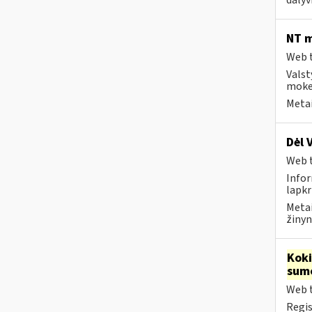
dalyv
NT m
Web t
Valst
mokes
Metai
Dėl 
Web t
Infor
lapkr
Metai
žinyn
Kok
sum
Web t
Regis