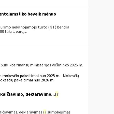
ventojams liko beveik mėnuo
ų turimo nekilnojamojo turto (NT) bendra
 tūkst. eurų,...
spublikos finansų ministerijos viršininko 2025 m.
ės mokesčio pakeitimai nuo 2025 m.
Mokesčių
mokesčių pakeitimai nuo 2026 m.
kaičiavimo, deklaravimo...
ir
aičiavimas, deklaravimas
ir
sumokėjimas