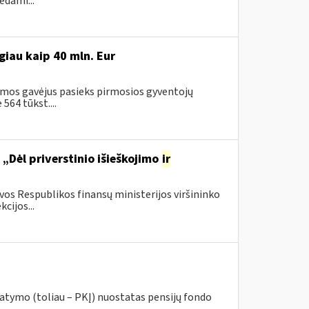
ėdami...
iau kaip 40 mln. Eur
amos gavėjus pasieks pirmosios gyventojų
64 tūkst....
„Dėl priverstinio išieškojimo
ir
os Respublikos finansų ministerijos viršininko
cijos...
ymo (toliau – PKĮ) nuostatas pensijų fondo