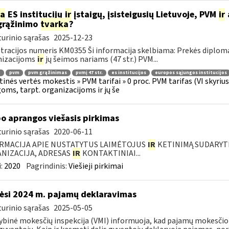
ia
ES institucijų
ir
įstaigų, įsisteigusių Lietuvoje, PVM
ir
grąžinimo
tvarka
?
urinio sąrašas
2025-12-23
tracijos numeris KM0355 Ši informacija skelbiama: Prekės diplom
nizacijoms
ir
jų šeimos nariams (47 str.) PVM...
.
pvm
pvm grąžinimas
pvmį 47 str.
es institucijos
europos sąjungos institucijos
tinės vertės mokestis » PVM tarifai » 0 proc. PVM tarifas (VI skyr
goms, tarpt. organizacijoms ir jų še
o aprangos viešasis pirkimas
urinio sąrašas
2020-06-11
RMACIJA APIE NUSTATYTUS LAIMĖTOJUS
IR
KETINIMĄ SUDARYTI 
NIZACIJA, ADRESAS
IR
KONTAKTINIAI...
:
2020
Pagrindinis:
Viešieji pirkimai
ėsi 2024 m. pajamų deklaravimas
urinio sąrašas
2025-05-05
ybinė mokesčių inspekcija (VMI) informuoja, kad pajamų mokesčio d