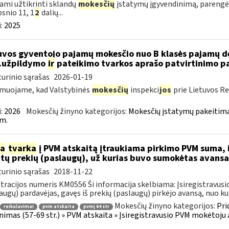
ami užtikrinti sklandų
mokesčių
įstatymų įgyvendinimą, parengė
psnio 11, 1
2
dalių...
:
2025
uvos gyventojo pajamų mokesčio nuo B klasės pajamų d
..užpildymo
ir
pateikimo tvarkos aprašo patvirtinimo p
urinio sąrašas
2026-01-19
muojame, kad Valstybinės
mokesčių
inspekci
jos
prie Lietuvos Re
:
2026
Mokesčių žinyno kategorijos:
Mokesčių įstatymų pakeitima
m.
ia
tvarka
į PVM atskaitą įtraukiama pirkimo PVM suma, i
ytų prekių (paslaugų), už kurias buvo sumokėtas avans
urinio sąrašas
2018-11-22
tracijos numeris KM0556 Ši informacija skelbiama: Įsiregistrav
augų) pardavėjas, gavęs iš prekių (paslaugų) pirkėjo avansą, nuo kurio
Mokesčių žinyno kategorijos:
Pri
reikalavimai
pvm atskaita
pvmį 64 str
inimas (57-69 str.) » PVM atskaita » Įsiregistravusio PVM mokėtoj