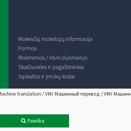
Mokesčių mokėtojų informacija
Formos
Rinkmenos / Atviri duomenys
Skaičiuoklės ir pagalbininkai
Sąskaitos ir įmokų kodai
Machine translation / VMI Машинный перевод / VMI Машин
Paieška