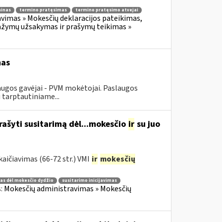
minas
termino pratęsimas
termino pratęsimo atvejai
vimas » Mokesčių deklaracijos pateikimas,
žymų užsakymas ir prašymų teikimas »
mas
augos gavėjai - PVM mokėtojai. Paslaugos
 tarptautiniame...
rašyti susitarimą dėl...mokesčio
ir
su juo
aičiavimas (66-72 str.) VMI
ir
mokesčių
as dėl mokesčio dydžio
susitarimo inicijavimas
s:
Mokesčių administravimas » Mokesčių