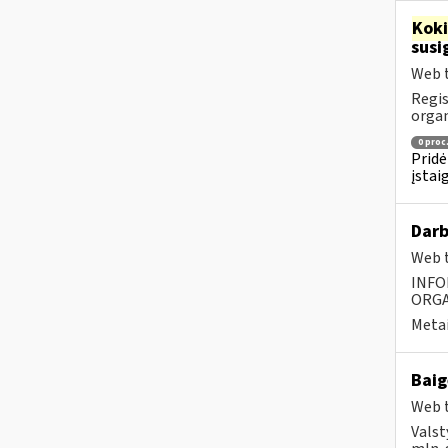
Kok
susi
Web t
Regis
orga
0 proc
Pridė
įstai
Darb
Web t
INFO
ORGA
Metai
Baig
Web t
Valst