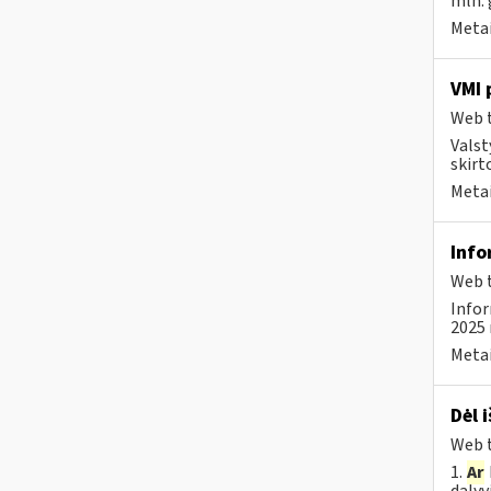
mln. 
Metai
VMI 
Web t
Valst
skirt
Metai
Info
Web t
Infor
2025 
Metai
Dėl 
Web t
1.
Ar