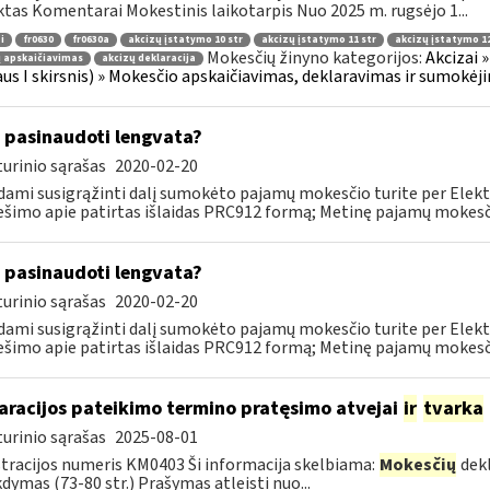
tas Komentarai Mokestinis laikotarpis Nuo 2025 m. rugsėjo 1...
i
fr0630
fr0630a
akcizų įstatymo 10 str
akcizų įstatymo 11 str
akcizų įstatymo 12
Mokesčių žinyno kategorijos:
Akcizai »
 apskaičiavimas
akcizų deklaracija
aus I skirsnis) » Mokesčio apskaičiavimas, deklaravimas ir sumokėj
 pasinaudoti lengvata?
urinio sąrašas
2020-02-20
ami susigrąžinti dalį sumokėto pajamų mokesčio turite per Elekt
šimo apie patirtas išlaidas PRC912 formą; Metinę pajamų mokesčio 
 pasinaudoti lengvata?
urinio sąrašas
2020-02-20
ami susigrąžinti dalį sumokėto pajamų mokesčio turite per Elekt
šimo apie patirtas išlaidas PRC912 formą; Metinę pajamų mokesčio 
aracijos pateikimo termino pratęsimo atvejai
ir
tvarka
urinio sąrašas
2025-08-01
tracijos numeris KM0403 Ši informacija skelbiama:
Mokesčių
dekl
dymas (73-80 str.) Prašymas atleisti nuo...