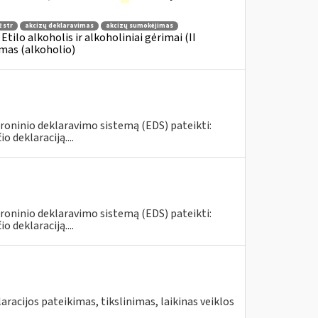
 str
akcizų deklaravimas
akcizų sumokėjimas
 Etilo alkoholis ir alkoholiniai gėrimai (II
imas (alkoholio)
roninio deklaravimo sistemą (EDS) pateikti:
deklaraciją....
roninio deklaravimo sistemą (EDS) pateikti:
deklaraciją....
aracijos pateikimas, tikslinimas, laikinas veiklos