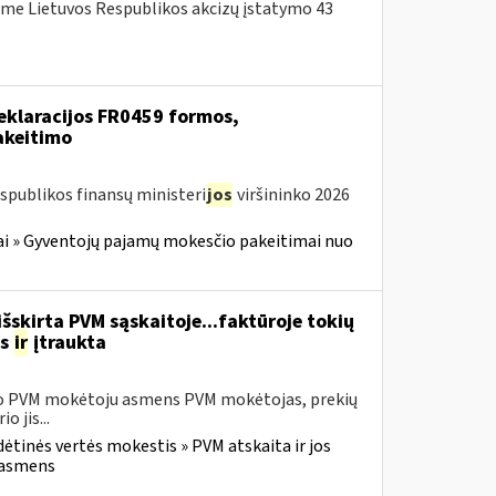
me Lietuvos Respublikos akcizų įstatymo 43
eklaracijos FR0459 formos,
akeitimo
spublikos finansų ministeri
jos
viršininko 2026
i » Gyventojų pajamų mokesčio pakeitimai nuo
šskirta PVM sąskaitoje...faktūroje tokių
as
ir
įtraukta
usio PVM mokėtoju asmens PVM mokėtojas, prekių
 jis...
dėtinės vertės mokestis » PVM atskaita ir jos
u asmens