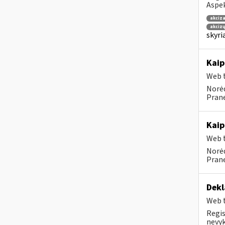
Aspek
akciza
akcizų
skyri
Kaip
Web t
Norėd
Prane
Kaip
Web t
Norėd
Prane
Dekl
Web t
Regis
nevyk