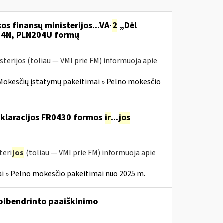
os finansų ministerijos...VA-
2
„Dėl
204N, PLN204U formų
sterijos (toliau — VMI prie FM) informuoja apie
Mokesčių įstatymų pakeitimai » Pelno mokesčio
deklaracijos FR0430 formos
ir
...
jos
teri
jos
(toliau — VMI prie FM) informuoja apie
i » Pelno mokesčio pakeitimai nuo 2025 m.
pibendrinto paaiškinimo