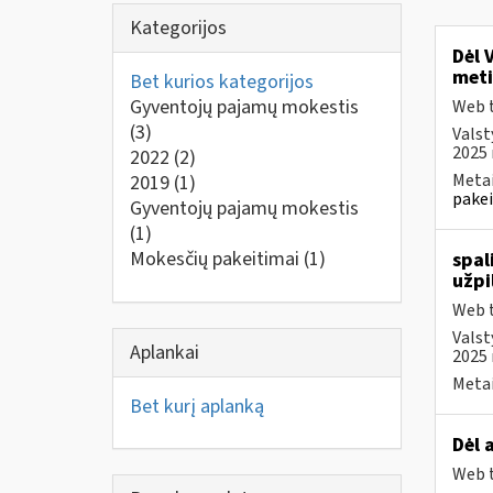
Kategorijos
Dėl 
meti
Bet kurios kategorijos
Gyventojų pajamų mokestis
Web t
(3)
Valst
2025 
2022
(2)
Metai
2019
(1)
pakei
Gyventojų pajamų mokestis
(1)
Mokesčių pakeitimai
(1)
spal
užpi
Web t
Valst
Aplankai
2025 
Metai
Bet kurį aplanką
Dėl 
Web t