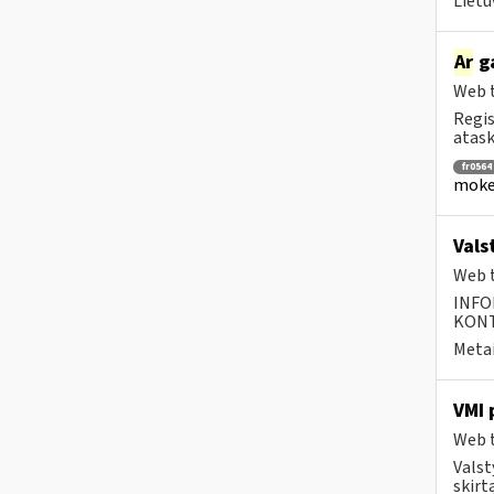
Lietu
Ar
ga
Web t
Regis
ataska
fr0564
mokes
Vals
Web t
INFO
KONTA
Metai
VMI 
Web t
Valst
skirt