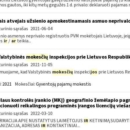
tinis Lietuvos gyventojas gavęs užsienio valstybėse pajamų (B kl
os gautos, iki kitų metų gegužės 1 d. privalo: deklaruoti pajamas 
ais atvejais užsienio apmokestinamasis asmuo neprivalo
urinio sąrašas
2021-06-04
nio asmenys neprivalo registruotis PVM mokėtojais Lietuvoje, jeigu 
es
ir
/
ar
teikia...
Valstybinės
mokesčių
inspekcijos prie Lietuvos Respublik
urinio sąrašas
2021-11-05
muojame, kad Valstybinės
mokesčių
inspekci
jos
prie Lietuvos Re
:
2021
Mokesčiai:
Gyventojų pajamų mokestis
laus kontrolės įrankio (MKĮ) geografinio žemėlapio pag
cionuoti reikalingos programinės įrangos licencijų vieša
urinio sąrašas
2022-03-10
RMACIJA APIE NUSTATYTUS LAIMĖTOJUS
IR
KETINIMĄ SUDARYTI 
NIZACIJA, ADRESAS
IR
KONTAKTINIAI...