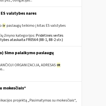
 pvz., obligacijas...
 ES valstybes nares
mo
ir
paslaugų teikimo į kitas ES valstybes
ių žinyno kategorijos:
Pridėtinės vertės
tybes ataskaita FR0564 (88-1, 88-2 str.)
‘o) Simo palaikymo paslaugų
KANČIOJI ORGANIZACIJA, ADRESAS
IR
...
su mokesčiais“
nikacijos projektą „Pasimatymas su mokesčiais“,