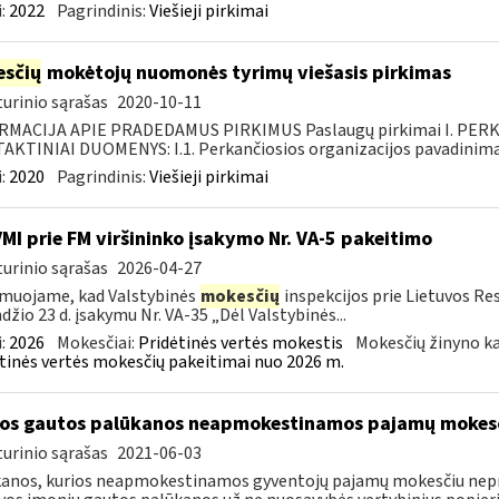
:
2022
Pagrindinis:
Viešieji pirkimai
sčių
mokėtojų nuomonės tyrimų viešasis pirkimas
urinio sąrašas
2020-10-11
RMACIJA APIE PRADEDAMUS PIRKIMUS Paslaugų pirkimai I. PER
KTINIAI DUOMENYS: I.1. Perkančiosios organizacijos pavadinimas
:
2020
Pagrindinis:
Viešieji pirkimai
VMI prie FM viršininko įsakymo Nr. VA-5 pakeitimo
urinio sąrašas
2026-04-27
muojame, kad Valstybinės
mokesčių
inspekcijos prie Lietuvos Re
džio 23 d. įsakymu Nr. VA-35 „Dėl Valstybinės...
:
2026
Mokesčiai:
Pridėtinės vertės mokestis
Mokesčių žinyno ka
tinės vertės mokesčių pakeitimai nuo 2026 m.
os gautos palūkanos neapmokestinamos pajamų mokes
urinio sąrašas
2021-06-03
anos, kurios neapmokestinamos gyventojų pajamų mokesčiu nepr