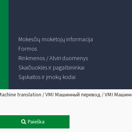
Mokesčių mokėtojų informacija
Formos
Rinkmenos / Atviri duomenys
Skaičiuoklės ir pagalbininkai
Sąskaitos ir įmokų kodai
Machine translation / VMI Машинный перевод / VMI Машин
Paieška