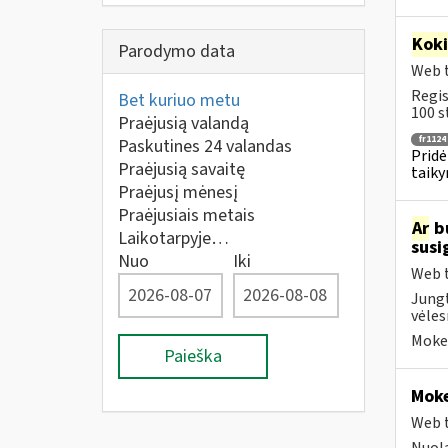
Kok
Parodymo data
Web t
Regis
Bet kuriuo metu
100 s
Praėjusią valandą
fr1124
Paskutines 24 valandas
Pridė
Praėjusią savaitę
taiky
Praėjusį mėnesį
Praėjusiais metais
Ar
bu
Laikotarpyje…
susi
Nuo
Iki
Web t
Jungt
vėles
Mokes
Paieška
Moke
Web t