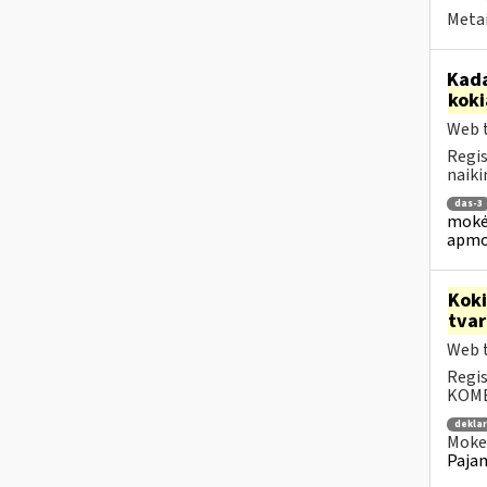
Metai
Kada
koki
Web t
Regis
naiki
das-3
mokėj
apmo
Kok
tva
Web t
Regis
KOMEN
dekla
Mokes
Pajam