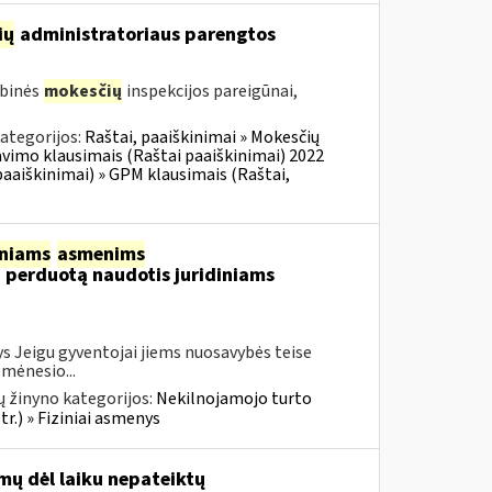
ių
administratoriaus parengtos
ybinės
mokesčių
inspekcijos pareigūnai,
ategorijos:
Raštai, paaiškinimai » Mokesčių
vimo klausimais (Raštai paaiškinimai) 2022
aaiškinimai) » GPM klausimais (Raštai,
iniams
asmenims
, perduotą naudotis juridiniams
s Jeigu gyventojai jiems nuosavybės teise
 mėnesio...
 žinyno kategorijos:
Nekilnojamojo turto
r.) » Fiziniai asmenys
mų dėl laiku nepateiktų