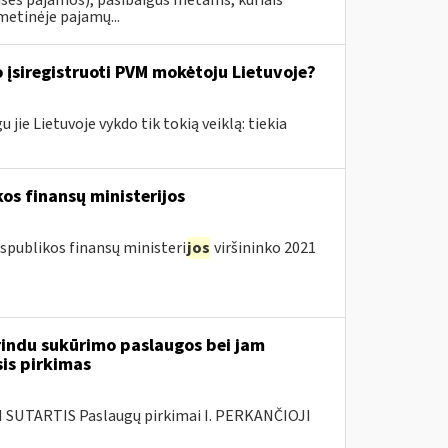
asės pajamos), pasibaigus metams, kuriais
metinėje pajamų...
 įsiregistruoti PVM mokėtoju Lietuvoje?
jie Lietuvoje vykdo tik tokią veiklą: tiekia
os finansų ministerijos
spublikos finansų ministeri
jos
viršininko 2021
rindu sukūrimo paslaugos bei jam
sis pirkimas
SUTARTIS Paslaugų pirkimai I. PERKANČIOJI