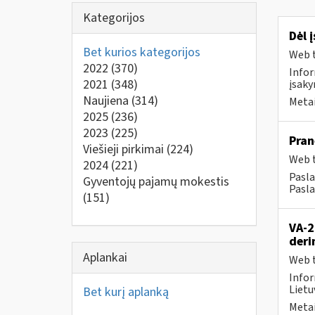
Kategorijos
Dėl 
Bet kurios kategorijos
Web t
2022
(370)
Infor
2021
(348)
įsaky
Naujiena
(314)
Metai
2025
(236)
2023
(225)
Pran
Viešieji pirkimai
(224)
Web t
2024
(221)
Pasla
Gyventojų pajamų mokestis
Pasla
(151)
VA-2
deri
Aplankai
Web t
Infor
Lietu
Bet kurį aplanką
Metai