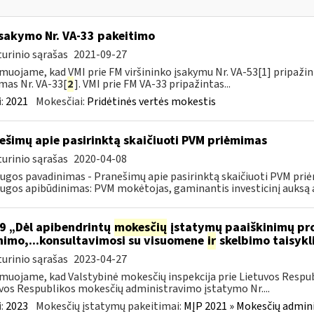
įsakymo Nr. VA-33 pakeitimo
urinio sąrašas
2021-09-27
muojame, kad VMI prie FM viršininko įsakymu Nr. VA-53[1] pripažint
mas Nr. VA-33[
2
]. VMI prie FM VA-33 pripažintas...
:
2021
Mokesčiai:
Pridėtinės vertės mokestis
ešimų apie pasirinktą skaičiuoti PVM priėmimas
urinio sąrašas
2020-04-08
ugos pavadinimas - Pranešimų apie pasirinktą skaičiuoti PVM pri
ugos apibūdinimas: PVM mokėtojas, gaminantis investicinį auksą ar
9 „Dėl apibendrintų
mokesčių
įstatymų paaiškinimų pro
nimo,...konsultavimosi su visuomene
ir
skelbimo taisykl
urinio sąrašas
2023-04-27
muojame, kad Valstybinė mokesčių inspekcija prie Lietuvos Respub
vos Respublikos mokesčių administravimo įstatymo Nr....
:
2023
Mokesčių įstatymų pakeitimai:
MĮP 2021 » Mokesčių admin