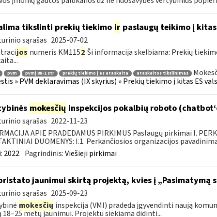
vos įmonių gautos palūkanos už ne nuosavybės vertybinius popierius
lima tikslinti prekių tiekimo
ir
paslaugų teikimo į kitas
urinio sąrašas
2025-07-02
traci
jos
numeris KM115
2
Ši informacija skelbiama: Prekių tieki
ita...
Mokesč
pvm
pvmį 88-1 str
prekių tiekimo į es ataskaita
ataskaitos tikslinimas
tis » PVM deklaravimas (IX skyrius) » Prekių tiekimo į kitas ES vals
tybinės
mokesčių
inspekcijos pokalbių roboto (chatbot
urinio sąrašas
2022-11-23
RMACIJA APIE PRADEDAMUS PIRKIMUS Paslaugų pirkimai I. PER
KTINIAI DUOMENYS: I.1. Perkančiosios organizacijos pavadinimas
:
2022
Pagrindinis:
Viešieji pirkimai
pristato jaunimui skirtą projektą, kvies į „Pasimatymą 
urinio sąrašas
2025-09-23
ybinė
mokesčių
inspekcija (VMI) pradeda įgyvendinti naują komu
ą 18–25 metų jaunimui. Projektu siekiama didinti...