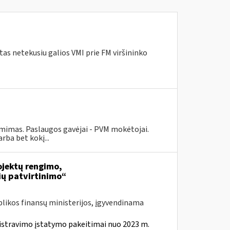
as netekusiu galios VMI prie FM viršininko
ėmimas. Paslaugos gavėjai - PVM mokėtojai.
ba bet kokį...
jektų rengimo,
ių patvirtinimo“
likos finansų ministerijos, įgyvendinama
istravimo įstatymo pakeitimai nuo 2023 m.