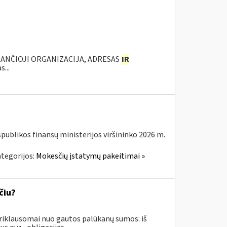
KANČIOJI ORGANIZACIJA, ADRESAS
IR
...
spublikos finansų ministerijos viršininko 2026 m.
tegorijos:
Mokesčių įstatymų pakeitimai »
čiu?
iklausomai nuo gautos palūkanų sumos: iš