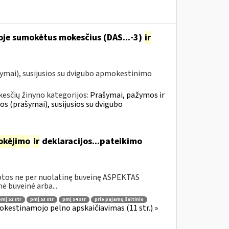
oje sumokėtus mokesčius (DAS...-3)
ir
ymai), susijusios su dvigubo apmokestinimo
esčių žinyno kategorijos:
Prašymai, pažymos ir
 (prašymai), susijusios su dvigubo
okėjimo
ir
deklaracijos...pateikimo
rbtos ne per nuolatinę buveinę ASPEKTAS
 buveinė arba...
pmį 52 str
pmį 53 str
pmį 54 str
prie pajamų šaltinio
okestinamojo pelno apskaičiavimas (11 str.) »