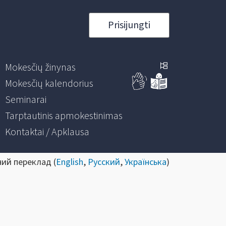
Prisijungti
Mokesčių žinynas
Mokesčių kalendorius
Seminarai
Tarptautinis apmokestinimas
Kontaktai / Apklausa
ний переклад (
English
,
Русский
,
Українська
)