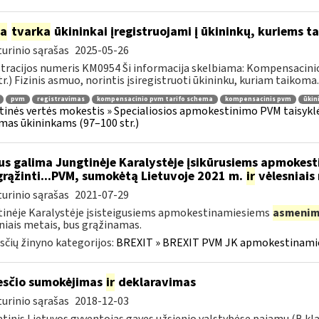
ia
tvarka
ūkininkai įregistruojami į ūkininkų, kuriems
urinio sąrašas
2025-05-26
tracijos numeris KM0954 Ši informacija skelbiama: Kompensacini
tr.) Fizinis asmuo, norintis įsiregistruoti ūkininku, kuriam taikoma..
pvm
registravimas
kompensacinio pvm tarifo schema
kompensacinis pvm
ūkin
tinės vertės mokestis » Specialiosios apmokestinimo PVM taisyk
mas ūkininkams (97–100 str.)
s galima Jungtinėje Karalystėje įsikūrusiems apmokes
grąžinti...PVM, sumokėtą Lietuvoje 2021 m.
ir
vėlesniais
urinio sąrašas
2021-07-29
inėje Karalystėje įsisteigusiems apmokestinamiesiems
asmenim
niais metais, bus grąžinamas.
čių žinyno kategorijos:
BREXIT » BREXIT PVM JK apmokestinam
sčio sumokėjimas
ir
deklaravimas
urinio sąrašas
2018-12-03