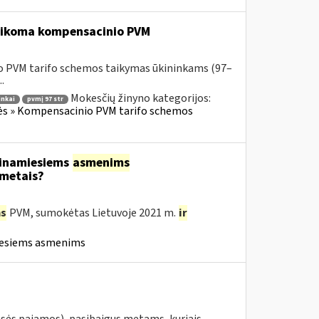
 taikoma kompensacinio PVM
o PVM tarifo schemos taikymas ūkininkams (97–
.
Mokesčių žinyno kategorijos:
inkai
pvmį 97 str
lės » Kompensacinio PVM tarifo schemos
tinamiesiems
asmenims
 metais?
s
PVM, sumokėtas Lietuvoje 2021 m.
ir
iesiems asmenims