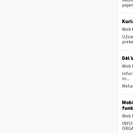
Nuola
pajam
Kuri
Web t
Užsie
prek
Dėl 
Web t
Infor
m....
Metai
Mobi
funk
Web t
INFO
ORGA