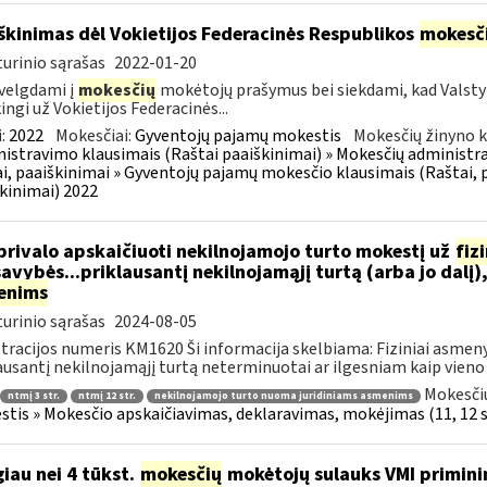
škinimas dėl Vokietijos Federacinės Respublikos
mokesč
urinio sąrašas
2022-01-20
velgdami į
mokesčių
mokėtojų prašymus bei siekdami, kad Valst
ingi už Vokietijos Federacinės...
:
2022
Mokesčiai:
Gyventojų pajamų mokestis
Mokesčių žinyno k
istravimo klausimais (Raštai paaiškinimai) » Mokesčių administra
i, paaiškinimai » Gyventojų pajamų mokesčio klausimais (Raštai, p
kinimai) 2022
privalo apskaičiuoti nekilnojamojo turto mokestį už
fiz
avybės...priklausantį nekilnojamąjį turtą (arba jo dalį)
enims
urinio sąrašas
2024-08-05
tracijos numeris KM1620 Ši informacija skelbiama: Fiziniai asmeny
ausantį nekilnojamąjį turtą neterminuotai ar ilgesniam kaip vieno
Mokesčių
ntmį 3 str.
ntmį 12 str.
nekilnojamojo turto nuoma juridiniams asmenims
tis » Mokesčio apskaičiavimas, deklaravimas, mokėjimas (11, 12 st
iau nei 4 tūkst.
mokesčių
mokėtojų sulauks VMI primini