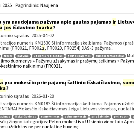
:
2025
Pagrindinis:
Naujiena
 yra naudojama pažyma apie gautas pajamas
ir
Lietuv
a
jos
išdavimo
tvarka
?
urinio sąrašas
2025-04-02
tracijos numeris KM1530 Ši informacija skelbiama: Pažymos (praš
nimu (FR0021, FR002
2
, FR0023, FR0254) DAS-3 pažyma...
Mok
fr0023
pažyma
užsienio rezidentas
gautos pajamos
sumokėti mokesčiai
imo duomenys » Pažymų užsakymas ir prašymų teikimas » Pažymos
kestinimo naikinimu (FR0021,
ia
yra mokesčio prie pajamų šaltinio išskaičiavimo,
sum
rka
?
urinio sąrašas
2026-01-20
tracijos numeris KM0183 Ši informacija skelbiama: Pajamos uždi
TARAI Mokesčio išskaičiavimas Jeigu Lietuvos vienetas, nuolatinė
ravimas
išskaičiavimas
sumokėjimas
pelno mokestis
prie šaltinio
pmį 50 str
čių žinyno kategorijos:
Pelno mokestis » Užsienio vienetai » Apm
os uždirbtos ne per nuolatinę buveinę