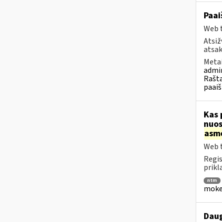
Paai
Web t
Atsiž
atsak
Metai
admin
Rašta
paaiš
Kas 
nuos
asm
Web t
Regis
prikl
ntm
mokes
Daug