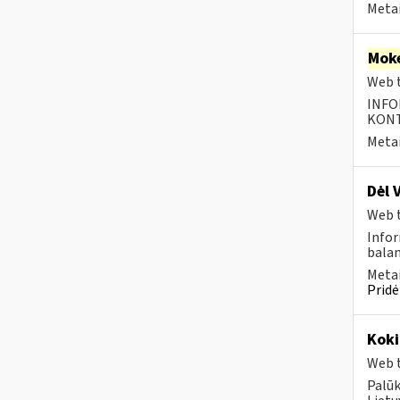
Metai
Moke
Web t
INFO
KONTA
Metai
Dėl 
Web t
Infor
balan
Metai
Pridė
Koki
Web t
Palūk