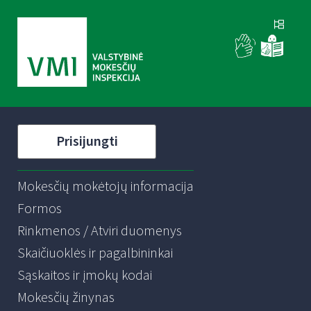
Prisijungti
Mokesčių mokėtojų informacija
Formos
Rinkmenos / Atviri duomenys
Skaičiuoklės ir pagalbininkai
Sąskaitos ir įmokų kodai
Mokesčių žinynas