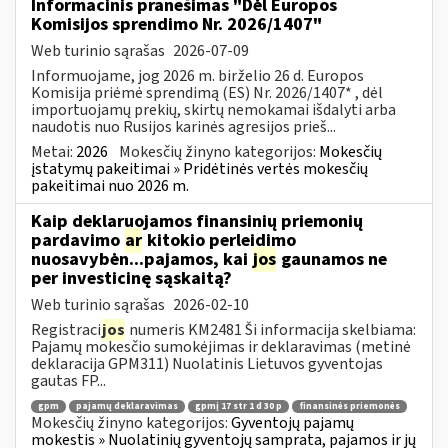
Informacinis pranešimas "Dėl Europos
Komisijos sprendimo Nr. 2026/1407"
Web turinio sąrašas
2026-07-09
Informuojame, jog 2026 m. birželio 26 d. Europos
Komisija priėmė sprendimą (ES) Nr. 2026/1407* , dėl
importuojamų prekių, skirtų nemokamai išdalyti arba
naudotis nuo Rusijos karinės agresijos prieš...
Metai:
2026
Mokesčių žinyno kategorijos:
Mokesčių
įstatymų pakeitimai » Pridėtinės vertės mokesčių
pakeitimai nuo 2026 m.
Kaip deklaruojamos finansinių priemonių
pardavimo
ar
kitokio perleidimo
nuosavybėn...pajamos, kai
jos
gaunamos ne
per investicinę sąskaitą?
Web turinio sąrašas
2026-02-10
Registraci
jos
numeris KM2481 Ši informacija skelbiama:
Pajamų mokesčio sumokėjimas ir deklaravimas (metinė
deklaracija GPM311) Nuolatinis Lietuvos gyventojas
gautas FP...
gpm
pajamų deklaravimas
gpmį 17 str 1 d 30 p
finansinės priemonės
Mokesčių žinyno kategorijos:
Gyventojų pajamų
mokestis » Nuolatinių gyventojų samprata, pajamos ir jų