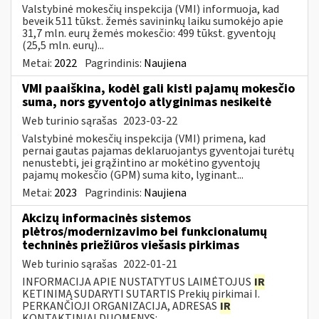
Valstybinė mokesčių inspekcija (VMI) informuoja, kad
beveik 511 tūkst. žemės savininkų laiku sumokėjo apie
31,7 mln. eurų žemės mokesčio: 499 tūkst. gyventojų
(25,5 mln. eurų)...
Metai:
2022
Pagrindinis:
Naujiena
VMI paaiškina, kodėl gali kisti pajamų mokesčio
suma, nors gyventojo atlyginimas nesikeitė
Web turinio sąrašas
2023-03-22
Valstybinė mokesčių inspekcija (VMI) primena, kad
pernai gautas pajamas deklaruojantys gyventojai turėtų
nenustebti, jei grąžintino ar mokėtino gyventojų
pajamų mokesčio (GPM) suma kito, lyginant...
Metai:
2023
Pagrindinis:
Naujiena
Akcizų informacinės sistemos
plėtros/modernizavimo bei funkcionalumų
techninės priežiūros viešasis pirkimas
Web turinio sąrašas
2022-01-21
INFORMACIJA APIE NUSTATYTUS LAIMĖTOJUS
IR
KETINIMĄ SUDARYTI SUTARTIS Prekių pirkimai I.
PERKANČIOJI ORGANIZACIJA, ADRESAS
IR
KONTAKTINIAI DUOMENYS:...