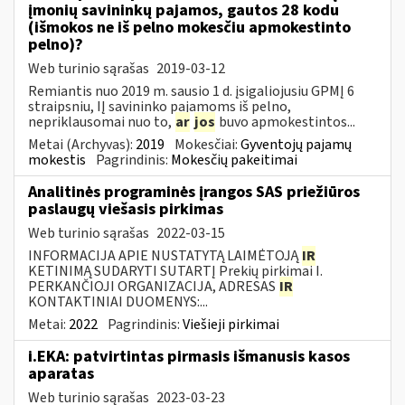
įmonių savininkų pajamos, gautos 28 kodu
(išmokos ne iš pelno mokesčiu apmokestinto
pelno)?
Web turinio sąrašas
2019-03-12
Remiantis nuo 2019 m. sausio 1 d. įsigaliojusiu GPMĮ 6
straipsniu, IĮ savininko pajamoms iš pelno,
nepriklausomai nuo to,
ar
jos
buvo apmokestintos...
Metai (Archyvas):
2019
Mokesčiai:
Gyventojų pajamų
mokestis
Pagrindinis:
Mokesčių pakeitimai
Analitinės programinės įrangos SAS priežiūros
paslaugų viešasis pirkimas
Web turinio sąrašas
2022-03-15
INFORMACIJA APIE NUSTATYTĄ LAIMĖTOJĄ
IR
KETINIMĄ SUDARYTI SUTARTĮ Prekių pirkimai I.
PERKANČIOJI ORGANIZACIJA, ADRESAS
IR
KONTAKTINIAI DUOMENYS:...
Metai:
2022
Pagrindinis:
Viešieji pirkimai
i.EKA: patvirtintas pirmasis išmanusis kasos
aparatas
Web turinio sąrašas
2023-03-23