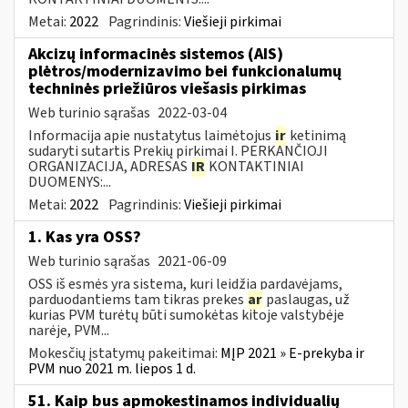
Metai:
2022
Pagrindinis:
Viešieji pirkimai
Akcizų informacinės sistemos (AIS)
plėtros/modernizavimo bei funkcionalumų
techninės priežiūros viešasis pirkimas
Web turinio sąrašas
2022-03-04
Informacija apie nustatytus laimėtojus
ir
ketinimą
sudaryti sutartis Prekių pirkimai I. PERKANČIOJI
ORGANIZACIJA, ADRESAS
IR
KONTAKTINIAI
DUOMENYS:...
Metai:
2022
Pagrindinis:
Viešieji pirkimai
1. Kas yra OSS?
Web turinio sąrašas
2021-06-09
OSS iš esmės yra sistema, kuri leidžia pardavėjams,
parduodantiems tam tikras prekes
ar
paslaugas, už
kurias PVM turėtų būti sumokėtas kitoje valstybėje
narėje, PVM...
Mokesčių įstatymų pakeitimai:
MĮP 2021 » E-prekyba ir
PVM nuo 2021 m. liepos 1 d.
51. Kaip bus apmokestinamos individualių