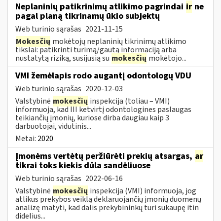
Neplaninių patikrinimų atlikimo pagrindai
ir
ne
pagal planą tikrinamų ūkio subjektų
Web turinio sąrašas
2021-11-15
Mokesčių
mokėtojų neplaninių tikrinimų atlikimo
tikslai: patikrinti turimą/gautą informaciją arba
nustatytą riziką, susijusią su
mokesčių
mokėtojo...
VMI žemėlapis rodo augantį odontologų VDU
Web turinio sąrašas
2020-12-03
Valstybinė
mokesčių
inspekcija (toliau – VMI)
informuoja, kad III ketvirtį odontologines paslaugas
teikiančių įmonių, kuriose dirba daugiau kaip 3
darbuotojai, vidutinis...
Metai:
2020
Įmonėms vertėtų peržiūrėti prekių atsargas,
ar
tikrai toks kiekis dūla sandėliuose
Web turinio sąrašas
2022-06-16
Valstybinė
mokesčių
inspekcija (VMI) informuoja, jog
atlikus prekybos veiklą deklaruojančių įmonių duomenų
analizę matyti, kad dalis prekybininkų turi sukaupę itin
didelius...