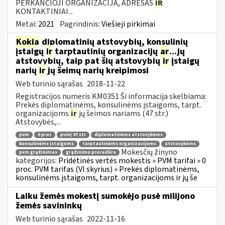
PERKANČIOJI ORGANIZACIJA, ADRESAS
IR
KONTAKTINIAI...
Metai:
2021
Pagrindinis:
Viešieji pirkimai
Kokia
diplomatinių atstovybių, konsulinių
įstaigų
ir
tarptautinių organizacijų
ar
...jų
atstovybių, taip pat šių atstovybių
ir
įstaigų
narių
ir
jų šeimų narių kreipimosi
Web turinio sąrašas
2018-11-22
Registracijos numeris KM0351 Ši informacija skelbiama:
Prekės diplomatinėms, konsulinėms įstaigoms, tarpt.
organizacijoms
ir
jų šeimos nariams (47 str.)
Atstovybės,...
pvm
0 proc
pvmį 47 str
diplomatinėms atstovybėms
konsulinėms įstaigoms
tarptautinėms organizacijoms
atstovybėms
Mokesčių žinyno
pvm grąžinimas
grąžinimo procedūra
kategorijos:
Pridėtinės vertės mokestis » PVM tarifai » 0
proc. PVM tarifas (VI skyrius) » Prekės diplomatinėms,
konsulinėms įstaigoms, tarpt. organizacijoms ir jų še
Laiku žemės mokestį sumokėjo pusė milijono
žemės savininkų
Web turinio sąrašas
2022-11-16