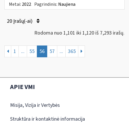
Metai:
2022
Pagrindinis:
Naujiena
20 Įrašų(-ai)
Rodoma nuo 1,101 iki 1,120 iš 7,293 irašų.
1
...
55
56
57
...
365
APIE VMI
Misija, Vizija ir Vertybės
Struktūra ir kontaktinė informacija