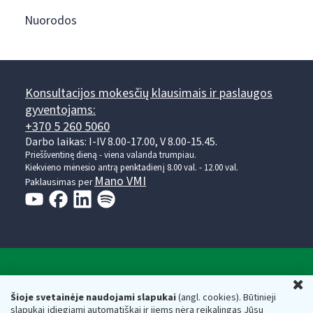
Nuorodos
Konsultacijos mokesčių klausimais ir paslaugos
gyventojams:
+370 5 260 5060
Darbo laikas: I-IV 8.00-17.00, V 8.00-15.45.
Prieššventinę dieną - viena valanda trumpiau.
Kiekvieno mėnesio antrą penktadienį 8.00 val. - 12.00 val.
Mano VMI
Paklausimas per
Valstybinė mokesčių inspekcija prie Lietuvos
U
Respublikos finansų ministerijos
Šioje svetainėje naudojami slapukai
(angl. cookies). Būtinieji
slapukai įdiegiami automatiškai ir jiems nėra reikalingas Jūsų