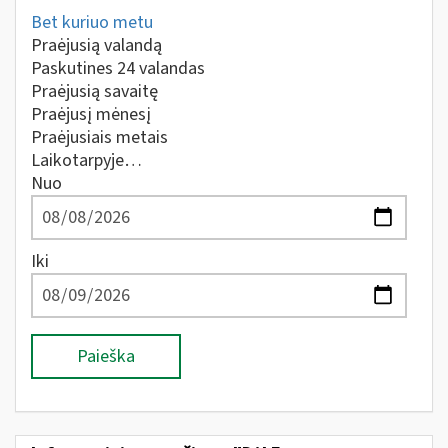
Bet kuriuo metu
Praėjusią valandą
Paskutines 24 valandas
Praėjusią savaitę
Praėjusį mėnesį
Praėjusiais metais
Laikotarpyje…
Nuo
Iki
Paieška