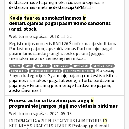
deklaravimas » Pajamų mokesčio sumokėjimas ir
deklaravimas (metinė deklaracija GPM311)
Kokia
tvarka
apmokestinamos
ir
deklaruojamos pagal pasirinkimo sandorius
(angl. stock
Web turinio sąrašas
2018-11-22
Registracijos numeris KM1126 Ši informacija skelbiama:
Pardavimo pajamų apskaičiavimas Darbuotojui pagal
pasirinkimo sandorį (angl. stock options) įsigijus
(nemokamai ar už žemesnę nei rinkos...
akcijos
gpm
opcionas
gpmį 22 str
gpmį 23 str
gpmį 2 str 34 d
Mokesčių
gpmį 25 str
finansinės priemonės
pasirinkimo sandoris
žinyno kategorijos:
Gyventojų pajamų mokestis » Kitos
pajamos / išmokos (pagal abėcėlę) » Turto pardavimo
pajamos » Finansinių priemonių » Pardavimo pajamų
apskaičiavimas 1
Procesų automatizavimo paslaugų
ir
programinės įrangos įsigijimo viešasis pirkimas
Web turinio sąrašas
2021-05-13
INFORMACIJA APIE NUSTATYTUS LAIMĖTOJUS
IR
KETINIMĄ SUDARYTI SUTARTIS Paslaugų pirkimai I.