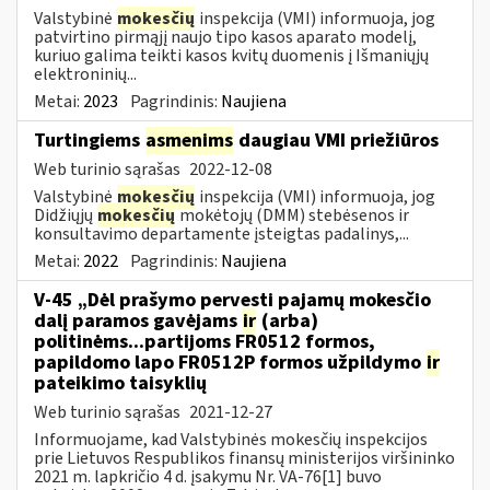
Valstybinė
mokesčių
inspekcija (VMI) informuoja, jog
patvirtino pirmąjį naujo tipo kasos aparato modelį,
kuriuo galima teikti kasos kvitų duomenis į Išmaniųjų
elektroninių...
Metai:
2023
Pagrindinis:
Naujiena
Turtingiems
asmenims
daugiau VMI priežiūros
Web turinio sąrašas
2022-12-08
Valstybinė
mokesčių
inspekcija (VMI) informuoja, jog
Didžiųjų
mokesčių
mokėtojų (DMM) stebėsenos ir
konsultavimo departamente įsteigtas padalinys,...
Metai:
2022
Pagrindinis:
Naujiena
V-45 „Dėl prašymo pervesti pajamų mokesčio
dalį paramos gavėjams
ir
(arba)
politinėms...partijoms FR0512 formos,
papildomo lapo FR0512P formos užpildymo
ir
pateikimo taisyklių
Web turinio sąrašas
2021-12-27
Informuojame, kad Valstybinės mokesčių inspekcijos
prie Lietuvos Respublikos finansų ministerijos viršininko
2021 m. lapkričio 4 d. įsakymu Nr. VA-76[1] buvo