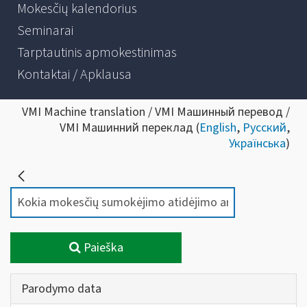
Mokesčių kalendorius
Seminarai
Tarptautinis apmokestinimas
Kontaktai / Apklausa
VMI Machine translation / VMI Машинный перевод /
VMI Машинний переклад (
English
,
Русский
,
Українська
)
Paieška
Parodymo data