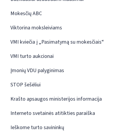
Mokesčių ABC
Viktorina moksleiviams
VMI kviečia į „Pasimatymą su mokesčiais“
VMI turto aukcionai
Įmonių VDU palyginimas
STOP šešėliui
Krašto apsaugos ministerijos informacija
Interneto svetainės atitikties paraiška
Ieškome turto savininkų