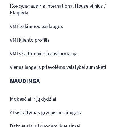
Консультации в International House Vilnius /
Klaipėda
VMI teikiamos paslaugos
VMI kliento profilis
VMI skaitmeninė transformacija
Vienas langelis prievolėms valstybei sumokėti
NAUDINGA
Mokesčiai ir jų dydžiai
Atsiskaitymas grynaisiais pinigais
Dažniausiai užduodami klausimai