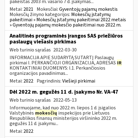
pakeistas 2003 m. vasario 7 d. įsakymas...
Metai:
2021
Mokesčiai:
Gyventojų pajamų mokestis
Mokesčių žinyno kategorijos:
Mokesčių įstatymų
pakeitimai » Mokesčių įstatymų pakeitimai 2022 metais
» Gyventojų pajamų mokesčio pakeitimai nuo 2022 m.
Analitinės programinės įrangos SAS priežiūros
paslaugų viešasis pirkimas
Web turinio sąrašas
2022-03-30
INFORMACIJA APIE SUDARYTĄ SUTARTĮ Paslaugų
pirkimai I. PERKANČIOJI ORGANIZACIJA, ADRESAS
IR
KONTAKTINIAI DUOMENYS: I.1. Perkančiosios
organizacijos pavadinimas...
Metai:
2022
Pagrindinis:
Viešieji pirkimai
Dėl 2022 m. gegužės 11 d. įsakymo Nr. VA-47
Web turinio sąrašas
2022-05-13
Informuojame, kad nuo 2022 m. liepos 1 d. įsigalios
Valstybinės
mokesčių
inspekcijos prie Lietuvos
Respublikos finansų ministerijos viršininko 2022 m.
gegužės 11 d. įsakymu...
Metai:
2022