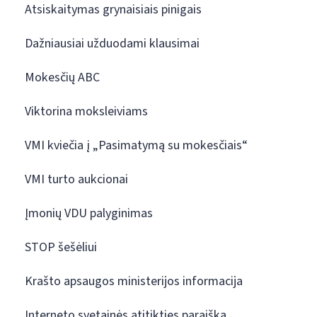
Atsiskaitymas grynaisiais pinigais
Dažniausiai užduodami klausimai
Mokesčių ABC
Viktorina moksleiviams
VMI kviečia į „Pasimatymą su mokesčiais“
VMI turto aukcionai
Įmonių VDU palyginimas
STOP šešėliui
Krašto apsaugos ministerijos informacija
Interneto svetainės atitikties paraiška