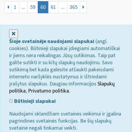
1
...
59
60
61
...
365
Uždaryti
Šioje svetainėje naudojami slapukai
(angl.
cookies). Būtinieji slapukai įdiegiami automatiškai
ir jiems nėra reikalingas Jūsų sutikimas. Taip pat
galite sutikti ir su kitų slapukų naudojimu. Savo
sutikimą bet kada galėsite atšaukti pakeisdami
interneto naršyklės nustatymus ir ištrindami
įrašytus slapukus. Daugiau informacijos
Slapukų
politika
;
Privatumo politika.
Būtinieji slapukai
Naudojami sklandžiam svetainės veikimui ir įgalina
pagrindines svetainės funkcijas. Be šių slapukų
svetainė negali tinkamai veikti.