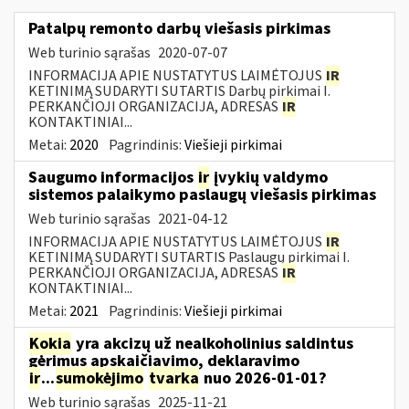
Patalpų remonto darbų viešasis pirkimas
Web turinio sąrašas
2020-07-07
INFORMACIJA APIE NUSTATYTUS LAIMĖTOJUS
IR
KETINIMĄ SUDARYTI SUTARTIS Darbų pirkimai I.
PERKANČIOJI ORGANIZACIJA, ADRESAS
IR
KONTAKTINIAI...
Metai:
2020
Pagrindinis:
Viešieji pirkimai
Saugumo informacijos
ir
įvykių valdymo
sistemos palaikymo paslaugų viešasis pirkimas
Web turinio sąrašas
2021-04-12
INFORMACIJA APIE NUSTATYTUS LAIMĖTOJUS
IR
KETINIMĄ SUDARYTI SUTARTIS Paslaugų pirkimai I.
PERKANČIOJI ORGANIZACIJA, ADRESAS
IR
KONTAKTINIAI...
Metai:
2021
Pagrindinis:
Viešieji pirkimai
Kokia
yra akcizų už nealkoholinius saldintus
gėrimus apskaičiavimo, deklaravimo
ir
...
sumokėjimo
tvarka
nuo 2026-01-01?
Web turinio sąrašas
2025-11-21