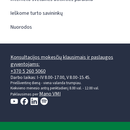
Ieškome turto savininkų
Nuorodos
Konsultacijos mokesčių klausimais ir paslaugos
gyventojams:
+370 5 260 5060
Darbo laikas: I-IV 8.00-17.00, V 8.00-15.45.
Prieššventinę dieną - viena valanda trumpiau.
Kiekvieno mėnesio antrą penktadienį 8.00 val. - 12.00 val.
Mano VMI
Paklausimas per