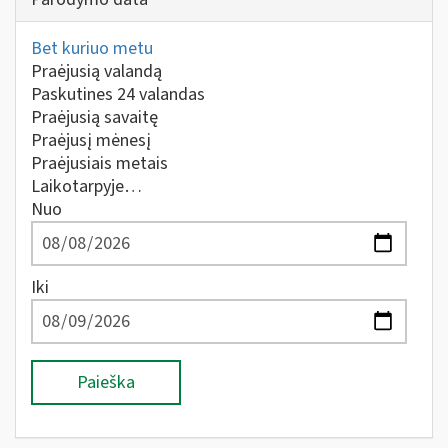
Bet kuriuo metu
Praėjusią valandą
Paskutines 24 valandas
Praėjusią savaitę
Praėjusį mėnesį
Praėjusiais metais
Laikotarpyje…
Nuo
Iki
Paieška