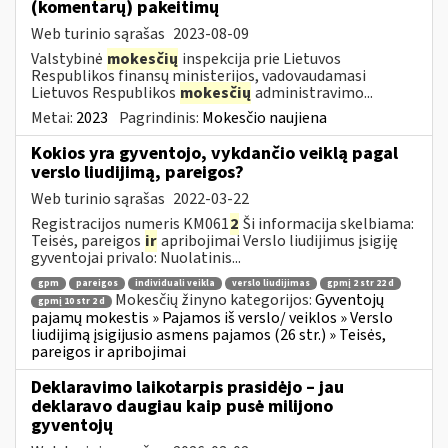
(komentarų) pakeitimų
Web turinio sąrašas
2023-08-09
Valstybinė
mokesčių
inspekcija prie Lietuvos
Respublikos finansų ministerijos, vadovaudamasi
Lietuvos Respublikos
mokesčių
administravimo...
Metai:
2023
Pagrindinis:
Mokesčio naujiena
Kokios yra gyventojo, vykdančio veiklą pagal
verslo liudijimą, pareigos?
Web turinio sąrašas
2022-03-22
Registracijos numeris KM061
2
Ši informacija skelbiama:
Teisės, pareigos
ir
apribojimai Verslo liudijimus įsigiję
gyventojai privalo: Nuolatinis...
gpm
pareigos
individuali veikla
verslo liudijimas
gpmį 2 str 22 d
Mokesčių žinyno kategorijos:
Gyventojų
gpmį 10 str 2 d
pajamų mokestis » Pajamos iš verslo/ veiklos » Verslo
liudijimą įsigijusio asmens pajamos (26 str.) » Teisės,
pareigos ir apribojimai
Deklaravimo laikotarpis prasidėjo – jau
deklaravo daugiau kaip pusė milijono
gyventojų