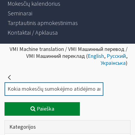
Mokesčių kalendorius
Seminarai
Tarptautinis apmokestinimas
Kontaktai / Apklausa
VMI Machine translation / VMI Машинный перевод /
VMI Машинний переклад (
English
,
Русский
,
Українська
)
Paieška
Kategorijos