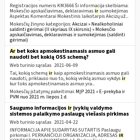
Registracijos numeris KM3666 Ši informacija skelbiama:
Mokesčio apskaičiavimas, deklaravimas
ir
sumokėjimas
Aspektas Komentarai Mokestinis laikotarpis Akcizų už...
Mokesčių žinyno kategorijos:
Akcizai » Nealkoholiniai
saldinti gėrimai (II skyriaus IX skirsnis) » Mokesčio
apskaičiavimas, deklaravimas ir sumokėjimas (saldinti
gėrimai)
Ar
bet koks apmokestinamasis asmuo gali
naudoti bet kokią OSS schemą?
Web turinio sąrašas
2021-06-09
Tai, kokią schemą
ir
kaip apmokestinamasis asmuo gali
naudoti, priklauso nuo to, kokią veiklą asmuo vykdys
ir
kur toks apmokestinamasis asmuo yra...
Mokesčių įstatymų pakeitimai:
MĮP 2021 » E-prekyba ir
PVM nuo 2021 m. liepos 1 d.
Saugumo informacijos
ir
įvykių valdymo
sistemos palaikymo paslaugų viešasis pirkimas
Web turinio sąrašas
2021-04-22
INFORMACIJA APIE SUDARYTAS SUTARTIS Paslaugų
pirkimai I. PERKANČIOJI ORGANIZACIJA, ADRESAS
IR