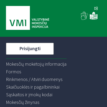
Prisijungti
Mokesčių mokėtojų informacija
Formos
Rinkmenos / Atviri duomenys
Skaičiuoklės ir pagalbininkai
Sąskaitos ir įmokų kodai
Mokesčių žinynas