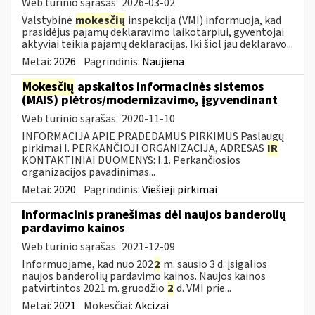
Web turinio sąrašas
2026-03-02
Valstybinė
mokesčių
inspekcija (VMI) informuoja, kad
prasidėjus pajamų deklaravimo laikotarpiui, gyventojai
aktyviai teikia pajamų deklaracijas. Iki šiol jau deklaravo...
Metai:
2026
Pagrindinis:
Naujiena
Mokesčių
apskaitos informacinės sistemos
(MAIS) plėtros/modernizavimo, įgyvendinant
Web turinio sąrašas
2020-11-10
INFORMACIJA APIE PRADEDAMUS PIRKIMUS Paslaugų
pirkimai I. PERKANČIOJI ORGANIZACIJA, ADRESAS
IR
KONTAKTINIAI DUOMENYS: I.1. Perkančiosios
organizacijos pavadinimas...
Metai:
2020
Pagrindinis:
Viešieji pirkimai
Informacinis pranešimas dėl naujos banderolių
pardavimo kainos
Web turinio sąrašas
2021-12-09
Informuojame, kad nuo 202
2
m. sausio 3 d. įsigalios
naujos banderolių pardavimo kainos. Naujos kainos
patvirtintos 2021 m. gruodžio
2
d. VMI prie...
Metai:
2021
Mokesčiai:
Akcizai