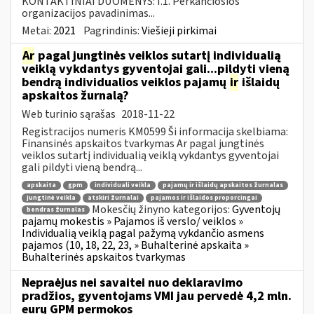
KONTAKTINIAI DUOMENYS: I.1. Perkančiosios
organizacijos pavadinimas...
Metai:
2021
Pagrindinis:
Viešieji pirkimai
Ar
pagal jungtinės veiklos sutartį individualią
veiklą vykdantys gyventojai gali...pildyti vieną
bendrą individualios veiklos pajamų
ir
išlaidų
apskaitos žurnalą?
Web turinio sąrašas
2018-11-22
Registracijos numeris KM0599 Ši informacija skelbiama:
Finansinės apskaitos tvarkymas Ar pagal jungtinės
veiklos sutartį individualią veiklą vykdantys gyventojai
gali pildyti vieną bendrą...
apskaita
gpm
individuali veikla
pajamų ir išlaidų apskaitos žurnalas
jungtinė veikla
atskiri žurnalai
pajamos ir išlaidos proporcingai
Mokesčių žinyno kategorijos:
Gyventojų
bendras žurnalas
pajamų mokestis » Pajamos iš verslo/ veiklos »
Individualią veiklą pagal pažymą vykdančio asmens
pajamos (10, 18, 22, 23, » Buhalterinė apskaita »
Buhalterinės apskaitos tvarkymas
Nepraėjus nei savaitei nuo deklaravimo
pradžios, gyventojams VMI jau pervedė 4,2 mln.
eurų GPM permokos