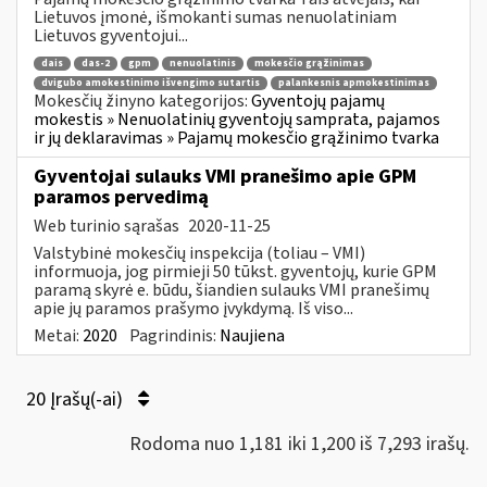
Lietuvos įmonė, išmokanti sumas nenuolatiniam
Lietuvos gyventojui...
dais
das-2
gpm
nenuolatinis
mokesčio grąžinimas
dvigubo amokestinimo išvengimo sutartis
palankesnis apmokestinimas
Mokesčių žinyno kategorijos:
Gyventojų pajamų
mokestis » Nenuolatinių gyventojų samprata, pajamos
ir jų deklaravimas » Pajamų mokesčio grąžinimo tvarka
Gyventojai sulauks VMI pranešimo apie GPM
paramos pervedimą
Web turinio sąrašas
2020-11-25
Valstybinė mokesčių inspekcija (toliau – VMI)
informuoja, jog pirmieji 50 tūkst. gyventojų, kurie GPM
paramą skyrė e. būdu, šiandien sulauks VMI pranešimų
apie jų paramos prašymo įvykdymą. Iš viso...
Metai:
2020
Pagrindinis:
Naujiena
20 Įrašų(-ai)
Rodoma nuo 1,181 iki 1,200 iš 7,293 irašų.