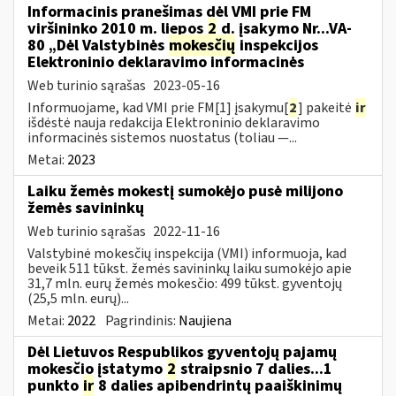
Informacinis pranešimas dėl VMI prie FM
viršininko 2010 m. liepos
2
d. įsakymo Nr...VA-
80 „Dėl Valstybinės
mokesčių
inspekcijos
Elektroninio deklaravimo informacinės
Web turinio sąrašas
2023-05-16
Informuojame, kad VMI prie FM[1] įsakymu[
2
] pakeitė
ir
išdėstė nauja redakcija Elektroninio deklaravimo
informacinės sistemos nuostatus (toliau —...
Metai:
2023
Laiku žemės mokestį sumokėjo pusė milijono
žemės savininkų
Web turinio sąrašas
2022-11-16
Valstybinė mokesčių inspekcija (VMI) informuoja, kad
beveik 511 tūkst. žemės savininkų laiku sumokėjo apie
31,7 mln. eurų žemės mokesčio: 499 tūkst. gyventojų
(25,5 mln. eurų)...
Metai:
2022
Pagrindinis:
Naujiena
Dėl Lietuvos Respublikos gyventojų pajamų
mokesčio įstatymo
2
straipsnio 7 dalies...1
punkto
ir
8 dalies apibendrintų paaiškinimų