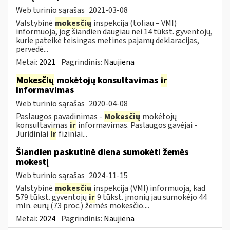
Web turinio sąrašas
2021-03-08
Valstybinė
mokesčių
inspekcija (toliau – VMI)
informuoja, jog šiandien daugiau nei 14 tūkst. gyventojų,
kurie pateikė teisingas metines pajamų deklaracijas,
pervedė...
Metai:
2021
Pagrindinis:
Naujiena
Mokesčių
mokėtojų konsultavimas
ir
informavimas
Web turinio sąrašas
2020-04-08
Paslaugos pavadinimas -
Mokesčių
mokėtojų
konsultavimas
ir
informavimas. Paslaugos gavėjai -
Juridiniai
ir
fiziniai...
Šiandien paskutinė diena sumokėti žemės
mokestį
Web turinio sąrašas
2024-11-15
Valstybinė
mokesčių
inspekcija (VMI) informuoja, kad
579 tūkst. gyventojų
ir
9 tūkst. įmonių jau sumokėjo 44
mln. eurų (73 proc.) žemės mokesčio....
Metai:
2024
Pagrindinis:
Naujiena