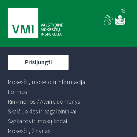
Prisijungti
Mokesčių mokėtojų informacija
Formos
Rinkmenos / Atviri duomenys
Skaičiuoklės ir pagalbininkai
Sąskaitos ir įmokų kodai
Mokesčių žinynas