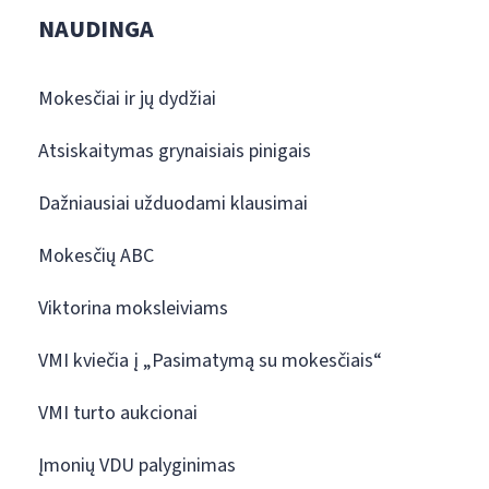
NAUDINGA
Mokesčiai ir jų dydžiai
Atsiskaitymas grynaisiais pinigais
Dažniausiai užduodami klausimai
Mokesčių ABC
Viktorina moksleiviams
VMI kviečia į „Pasimatymą su mokesčiais“
VMI turto aukcionai
Įmonių VDU palyginimas