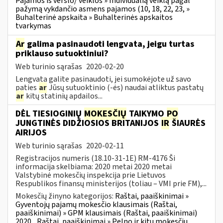
Pajamos iš verslo/ veiklos » Individualią veiklą pagal
pažymą vykdančio asmens pajamos (10, 18, 22, 23, »
Buhalterinė apskaita » Buhalterinės apskaitos
tvarkymas
Ar
galima pasinaudoti lengvata, jeigu turtas
priklauso sutuoktiniui?
Web turinio sąrašas
2020-02-20
Lengvata galite pasinaudoti, jei sumokėjote už savo
paties
ar
Jūsų sutuoktinio (-ės) naudai atliktus pastatų
ar
kitų statinių apdailos...
DĖL TIESIOGINIŲ
MOKESČIŲ
TAIKYMO
PO
JUNGTINĖS DIDŽIOSIOS BRITANIJOS
IR
ŠIAURĖS
AIRIJOS
Web turinio sąrašas
2020-02-11
Registracijos numeris (18.10-31-1E) RM-4176 Ši
informacija skelbiama: 2020 metai 2020 metai
Valstybinė mokesčių inspekcija prie Lietuvos
Respublikos finansų ministerijos (toliau – VMI prie FM),...
Mokesčių žinyno kategorijos:
Raštai, paaiškinimai »
Gyventojų pajamų mokesčio klausimais (Raštai,
paaiškinimai) » GPM klausimais (Raštai, paaiškinimai)
2020
Raštai, paaiškinimai » Pelno ir kitų mokesčių