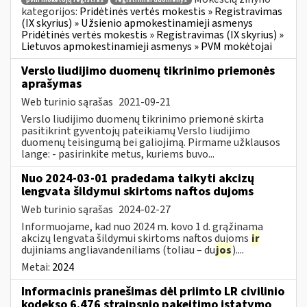
pvm mokėtojų registras
registriniai duomenys
kategorijos:
Pridėtinės vertės mokestis » Registravimas
(IX skyrius) » Užsienio apmokestinamieji asmenys
Pridėtinės vertės mokestis » Registravimas (IX skyrius) »
Lietuvos apmokestinamieji asmenys » PVM mokėtojai
Verslo liudijimo duomenų tikrinimo priemonės
aprašymas
Web turinio sąrašas
2021-09-21
Verslo liudijimo duomenų tikrinimo priemonė skirta
pasitikrint gyventojų pateikiamų Verslo liudijimo
duomenų teisingumą bei galiojimą. Pirmame užklausos
lange: - pasirinkite metus, kuriems buvo...
Nuo 2024-03-01 pradedama taikyti akcizų
lengvata šildymui skirtoms naftos dujoms
Web turinio sąrašas
2024-02-27
Informuojame, kad nuo 2024 m. kovo 1 d. grąžinama
akcizų lengvata šildymui skirtoms naftos dujoms
ir
dujiniams angliavandeniliams (toliau – du
jos
)....
Metai:
2024
Informacinis pranešimas dėl priimto LR civilinio
kodekso 6.476 straipsnio pakeitimo įstatymo