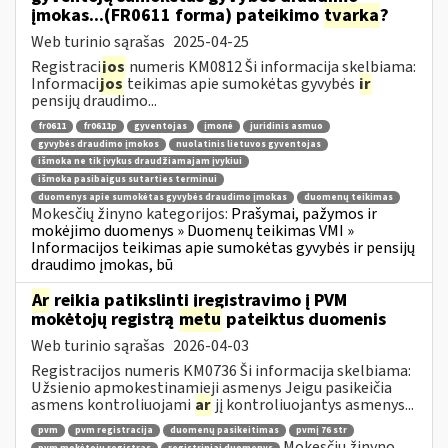
įmokas...(FR0611 forma) pateikimo
tvarka
?
Web turinio sąrašas
2025-04-25
Registraci
jos
numeris KM0812 Ši informacija skelbiama:
Informaci
jos
teikimas apie sumokėtas gyvybės
ir
pensijų draudimo...
fr0611
fr0611p
gyventojas
įmonė
juridinis asmuo
gyvybės draudimo įmokos
nuolatinis lietuvos gyventojas
išmoka ne tik įvykus draudžiamajam įvykiui
išmoka pasibaigus sutarties terminui
duomenys apie sumokėtas gyvybės draudimo įmokas
duomenų teikimas
Mokesčių žinyno kategorijos:
Prašymai, pažymos ir
mokėjimo duomenys » Duomenų teikimas VMI »
Informacijos teikimas apie sumokėtas gyvybės ir pensijų
draudimo įmokas, bū
Ar
reikia patikslinti įregistravimo į PVM
mokėtojų registrą
metu
pateiktus duomenis
Web turinio sąrašas
2026-04-03
Registracijos numeris KM0736 Ši informacija skelbiama:
Užsienio apmokestinamieji asmenys Jeigu pasikeičia
asmens kontroliuojami
ar
jį kontroliuojantys asmenys...
pvm
pvm registracija
duomenų pasikeitimas
pvmį 76 str
Mokesčių žinyno