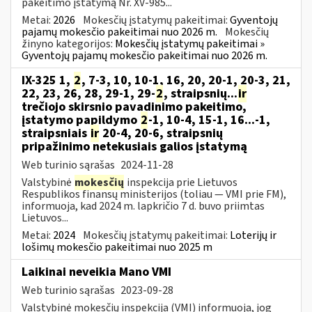
pakeitimo įstatymą Nr. XV-985...
Metai:
2026
Mokesčių įstatymų pakeitimai:
Gyventojų
pajamų mokesčio pakeitimai nuo 2026 m.
Mokesčių
žinyno kategorijos:
Mokesčių įstatymų pakeitimai »
Gyventojų pajamų mokesčio pakeitimai nuo 2026 m.
IX-325 1,
2
, 7-3, 10, 10-1, 16, 20, 20-1, 20-3, 21,
22, 23, 26, 28, 29-1, 29-
2
, straipsnių...
ir
trečiojo skirsnio pavadinimo pakeitimo,
įstatymo papildymo
2
-1, 10-4, 15-1, 16...-1,
straipsniais
ir
20-4, 20-6, straipsnių
pripažinimo netekusiais galios įstatymą
Web turinio sąrašas
2024-11-28
Valstybinė
mokesčių
inspekcija prie Lietuvos
Respublikos finansų ministerijos (toliau — VMI prie FM),
informuoja, kad 2024 m. lapkričio 7 d. buvo priimtas
Lietuvos...
Metai:
2024
Mokesčių įstatymų pakeitimai:
Loterijų ir
lošimų mokesčio pakeitimai nuo 2025 m
Laikinai neveikia Mano VMI
Web turinio sąrašas
2023-09-28
Valstybinė mokesčių inspekcija (VMI) informuoja, jog