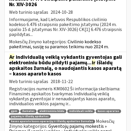
Nr. XIV-3026
Web turinio sąrašas
2024-10-28
Informuojame, kad Lietuvos Respublikos civilinio
kodekso 6.476 straipsnio pakeitimo įstatymu (2024 m.
spalio 15 d. įstatymas Nr. XIV-3026) CK[1] 6.476 straipsnis
papildytas...
Mokesčių žinyno kategorijos:
Civilinio kodekso
pakeitimai, susiję su paramos teikimu nuo 2024 m.
Ar
individualią veiklą vykdantis gyventojas gali
elektroniniu būdu pildyti pajamų...
ir
išlaidų
apskaitos žurnalą, o naudojantis kasos aparatą
– kasos aparato kasos
Web turinio sąrašas
2018-11-22
Registracijos numeris KM0602 Ši informacija skelbiama:
Finansinės apskaitos tvarkymas Individualią veiklą
vykdantys gyventojai ir nenaudojantys kasos aparato,
individualios veiklos pajamų ir...
gpm
žurnalas
elektroniniu būdu
individuali veikla
kasos aparatas
pajamų ir išlaidų apskaitos
Mokesčių
kasos aparato kasos operacijų ir išlaidų apskaitos žurnalas
žinyno kategorijos:
Gyventojų pajamų mokestis »