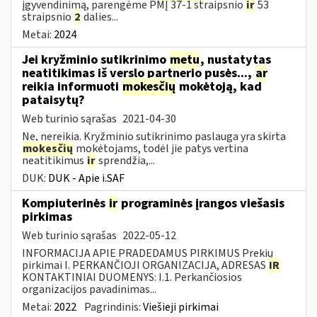
įgyvendinimą, parengėme PMĮ 37-1 straipsnio
ir
53
straipsnio
2
dalies...
Metai:
2024
Jei kryžminio sutikrinimo
metu
, nustatytas
neatitikimas iš verslo partnerio pusės...,
ar
reikia informuoti
mokesčių
mokėtoją, kad
pataisytų?
Web turinio sąrašas
2021-04-30
Ne, nereikia. Kryžminio sutikrinimo paslauga yra skirta
mokesčių
mokėtojams, todėl jie patys vertina
neatitikimus
ir
sprendžia,...
DUK:
DUK - Apie i.SAF
Kompiuterinės
ir
programinės įrangos viešasis
pirkimas
Web turinio sąrašas
2022-05-12
INFORMACIJA APIE PRADEDAMUS PIRKIMUS Prekių
pirkimai I. PERKANČIOJI ORGANIZACIJA, ADRESAS
IR
KONTAKTINIAI DUOMENYS: I.1. Perkančiosios
organizacijos pavadinimas...
Metai:
2022
Pagrindinis:
Viešieji pirkimai