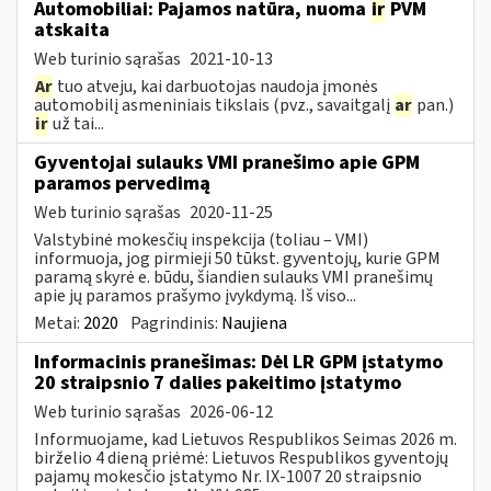
Automobiliai: Pajamos natūra, nuoma
ir
PVM
atskaita
Web turinio sąrašas
2021-10-13
Ar
tuo atveju, kai darbuotojas naudoja įmonės
automobilį asmeniniais tikslais (pvz., savaitgalį
ar
pan.)
ir
už tai...
Gyventojai sulauks VMI pranešimo apie GPM
paramos pervedimą
Web turinio sąrašas
2020-11-25
Valstybinė mokesčių inspekcija (toliau – VMI)
informuoja, jog pirmieji 50 tūkst. gyventojų, kurie GPM
paramą skyrė e. būdu, šiandien sulauks VMI pranešimų
apie jų paramos prašymo įvykdymą. Iš viso...
Metai:
2020
Pagrindinis:
Naujiena
Informacinis pranešimas: Dėl LR GPM įstatymo
20 straipsnio 7 dalies pakeitimo įstatymo
Web turinio sąrašas
2026-06-12
Informuojame, kad Lietuvos Respublikos Seimas 2026 m.
birželio 4 dieną priėmė: Lietuvos Respublikos gyventojų
pajamų mokesčio įstatymo Nr. IX-1007 20 straipsnio