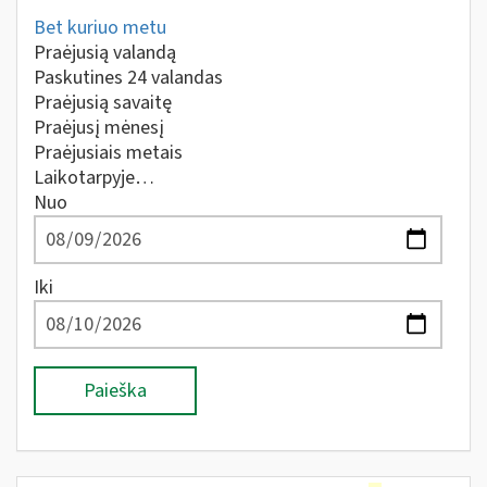
Bet kuriuo metu
Praėjusią valandą
Paskutines 24 valandas
Praėjusią savaitę
Praėjusį mėnesį
Praėjusiais metais
Laikotarpyje…
Nuo
Iki
Paieška