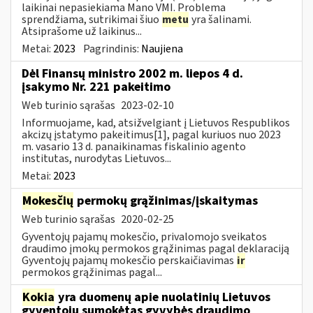
laikinai nepasiekiama Mano VMI. Problema
sprendžiama, sutrikimai šiuo
metu
yra šalinami.
Atsiprašome už laikinus...
Metai:
2023
Pagrindinis:
Naujiena
Dėl Finansų ministro 2002 m. liepos 4 d.
įsakymo Nr. 221 pakeitimo
Web turinio sąrašas
2023-02-10
Informuojame, kad, atsižvelgiant į Lietuvos Respublikos
akcizų įstatymo pakeitimus[1], pagal kuriuos nuo 2023
m. vasario 13 d. panaikinamas fiskalinio agento
institutas, nurodytas Lietuvos...
Metai:
2023
Mokesčių
permokų grąžinimas/įskaitymas
Web turinio sąrašas
2020-02-25
Gyventojų pajamų mokesčio, privalomojo sveikatos
draudimo įmokų permokos grąžinimas pagal deklaraciją
Gyventojų pajamų mokesčio perskaičiavimas
ir
permokos grąžinimas pagal...
Kokia
yra duomenų apie nuolatinių Lietuvos
gyventojų sumokėtas gyvybės draudimo