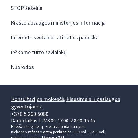
STOP šešėliui
Krašto apsaugos ministerijos informacija
Interneto svetainės atitikties paraiška
Ieškome turto savininkų
Nuorodos
Konsultacijos mokesčių klausimais ir paslaugos
gyventojams:
+370 5 260 5060
Darbo laikas: I-IV 8.00-17.00, V 8.00-15.45.
Prieššventinę dieną - viena valanda trumpiau.
Kiekvieno mėnesio antrą penktadienį 8.00 val. - 12.00 val.