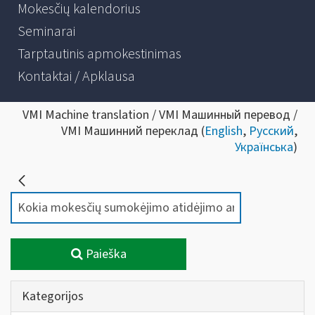
Mokesčių kalendorius
Seminarai
Tarptautinis apmokestinimas
Kontaktai / Apklausa
VMI Machine translation / VMI Машинный перевод /
VMI Машинний переклад (
English
,
Русский
,
Українська
)
Paieška
Kategorijos