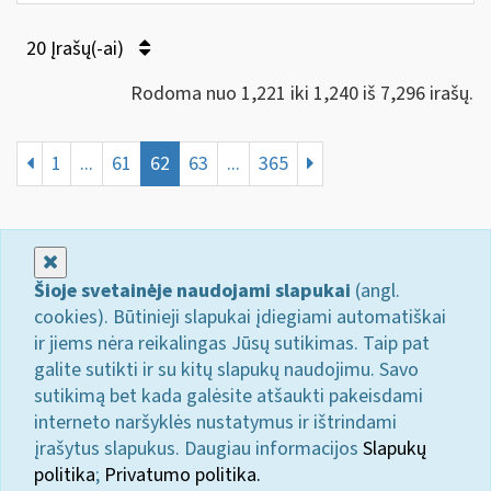
20 Įrašų(-ai)
Rodoma nuo 1,221 iki 1,240 iš 7,296 irašų.
1
...
61
62
63
...
365
Uždaryti
Šioje svetainėje naudojami slapukai
(angl.
cookies). Būtinieji slapukai įdiegiami automatiškai
ir jiems nėra reikalingas Jūsų sutikimas. Taip pat
galite sutikti ir su kitų slapukų naudojimu. Savo
sutikimą bet kada galėsite atšaukti pakeisdami
interneto naršyklės nustatymus ir ištrindami
įrašytus slapukus. Daugiau informacijos
Slapukų
politika
;
Privatumo politika.