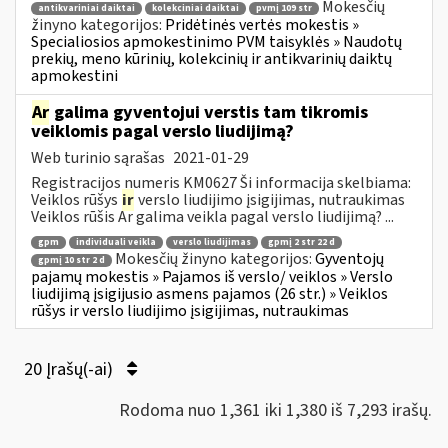
Mokesčių
antikvariniai daiktai
kolekciniai daiktai
pvmį 109 str
žinyno kategorijos:
Pridėtinės vertės mokestis »
Specialiosios apmokestinimo PVM taisyklės » Naudotų
prekių, meno kūrinių, kolekcinių ir antikvarinių daiktų
apmokestini
Ar
galima gyventojui verstis tam tikromis
veiklomis pagal verslo liudijimą?
Web turinio sąrašas
2021-01-29
Registracijos numeris KM0627 Ši informacija skelbiama:
Veiklos rūšys
ir
verslo liudijimo įsigijimas, nutraukimas
Veiklos rūšis Ar galima veikla pagal verslo liudijimą? ...
gpm
individuali veikla
verslo liudijimas
gpmį 2 str 22 d
Mokesčių žinyno kategorijos:
Gyventojų
gpmį 10 str 2 d
pajamų mokestis » Pajamos iš verslo/ veiklos » Verslo
liudijimą įsigijusio asmens pajamos (26 str.) » Veiklos
rūšys ir verslo liudijimo įsigijimas, nutraukimas
20 Įrašų(-ai)
Rodoma nuo 1,361 iki 1,380 iš 7,293 irašų.