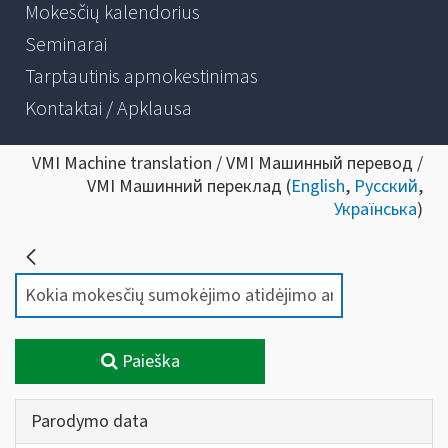
Mokesčių kalendorius
Seminarai
Tarptautinis apmokestinimas
Kontaktai / Apklausa
VMI Machine translation / VMI Машинный перевод /
VMI Машинний переклад (
English
,
Русский
,
Українська
)
Paieška
Parodymo data