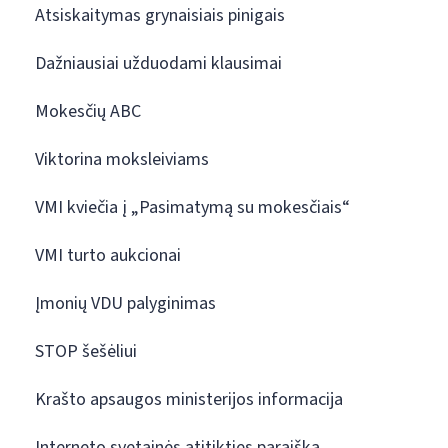
Atsiskaitymas grynaisiais pinigais
Dažniausiai užduodami klausimai
Mokesčių ABC
Viktorina moksleiviams
VMI kviečia į „Pasimatymą su mokesčiais“
VMI turto aukcionai
Įmonių VDU palyginimas
STOP šešėliui
Krašto apsaugos ministerijos informacija
Interneto svetainės atitikties paraiška