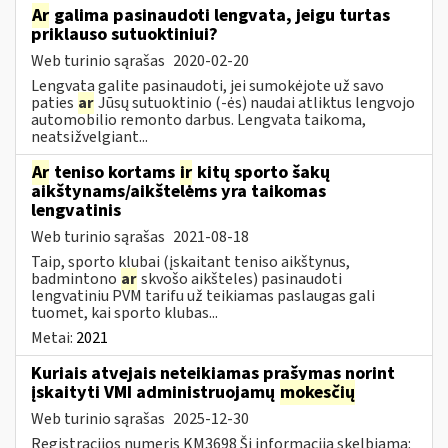
Ar
galima pasinaudoti lengvata, jeigu turtas
priklauso sutuoktiniui?
Web turinio sąrašas
2020-02-20
Lengvata galite pasinaudoti, jei sumokėjote už savo
paties
ar
Jūsų sutuoktinio (-ės) naudai atliktus lengvojo
automobilio remonto darbus. Lengvata taikoma,
neatsižvelgiant...
Ar
teniso kortams
ir
kitų sporto šakų
aikštynams/aikštelėms yra taikomas
lengvatinis
Web turinio sąrašas
2021-08-18
Taip, sporto klubai (įskaitant teniso aikštynus,
badmintono
ar
skvošo aikšteles) pasinaudoti
lengvatiniu PVM tarifu už teikiamas paslaugas gali
tuomet, kai sporto klubas...
Metai:
2021
Kuriais atvejais neteikiamas prašymas norint
įskaityti VMI administruojamų
mokesčių
Web turinio sąrašas
2025-12-30
Registracijos numeris KM3698 Ši informacija skelbiama: