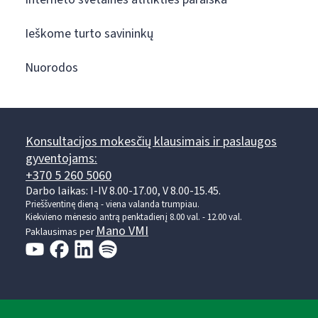
Ieškome turto savininkų
Nuorodos
Konsultacijos mokesčių klausimais ir paslaugos
gyventojams:
+370 5 260 5060
Darbo laikas: I-IV 8.00-17.00, V 8.00-15.45.
Prieššventinę dieną - viena valanda trumpiau.
Kiekvieno mėnesio antrą penktadienį 8.00 val. - 12.00 val.
Mano VMI
Paklausimas per