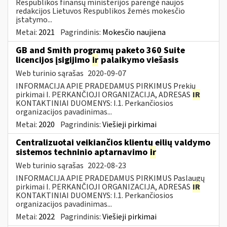
Respublikos finansų ministerijos parengė naujos
redakcijos Lietuvos Respublikos žemės mokesčio
įstatymo...
Metai:
2021
Pagrindinis:
Mokesčio naujiena
GB and Smith programų paketo 360 Suite
licencijos įsigijimo
ir
palaikymo viešasis
Web turinio sąrašas
2020-09-07
INFORMACIJA APIE PRADEDAMUS PIRKIMUS Prekių
pirkimai I. PERKANČIOJI ORGANIZACIJA, ADRESAS
IR
KONTAKTINIAI DUOMENYS: I.1. Perkančiosios
organizacijos pavadinimas...
Metai:
2020
Pagrindinis:
Viešieji pirkimai
Centralizuotai veikiančios klientų eilių valdymo
sistemos techninio aptarnavimo
ir
Web turinio sąrašas
2022-08-23
INFORMACIJA APIE PRADEDAMUS PIRKIMUS Paslaugų
pirkimai I. PERKANČIOJI ORGANIZACIJA, ADRESAS
IR
KONTAKTINIAI DUOMENYS: I.1. Perkančiosios
organizacijos pavadinimas...
Metai:
2022
Pagrindinis:
Viešieji pirkimai