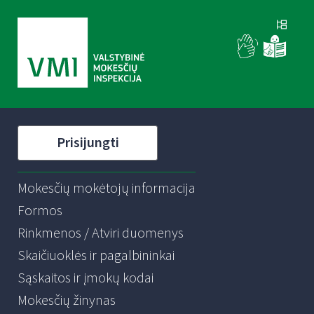
Prisijungti
Mokesčių mokėtojų informacija
Formos
Rinkmenos / Atviri duomenys
Skaičiuoklės ir pagalbininkai
Sąskaitos ir įmokų kodai
Mokesčių žinynas