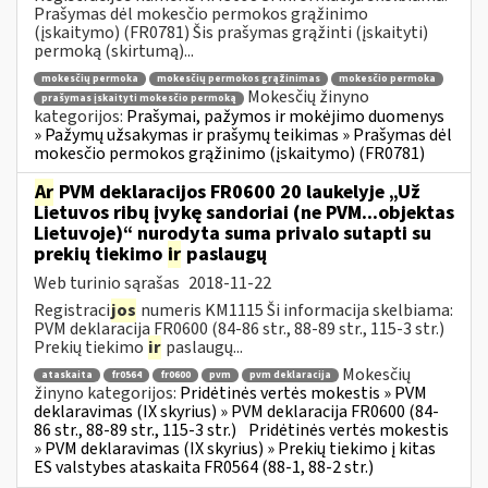
Prašymas dėl mokesčio permokos grąžinimo
(įskaitymo) (FR0781) Šis prašymas grąžinti (įskaityti)
permoką (skirtumą)...
mokesčių permoka
mokesčių permokos grąžinimas
mokesčio permoka
Mokesčių žinyno
prašymas įskaityti mokesčio permoką
kategorijos:
Prašymai, pažymos ir mokėjimo duomenys
» Pažymų užsakymas ir prašymų teikimas » Prašymas dėl
mokesčio permokos grąžinimo (įskaitymo) (FR0781)
Ar
PVM deklaracijos FR0600 20 laukelyje „Už
Lietuvos ribų įvykę sandoriai (ne PVM...objektas
Lietuvoje)“ nurodyta suma privalo sutapti su
prekių tiekimo
ir
paslaugų
Web turinio sąrašas
2018-11-22
Registraci
jos
numeris KM1115 Ši informacija skelbiama:
PVM deklaracija FR0600 (84-86 str., 88-89 str., 115-3 str.)
Prekių tiekimo
ir
paslaugų...
Mokesčių
ataskaita
fr0564
fr0600
pvm
pvm deklaracija
žinyno kategorijos:
Pridėtinės vertės mokestis » PVM
deklaravimas (IX skyrius) » PVM deklaracija FR0600 (84-
86 str., 88-89 str., 115-3 str.)
Pridėtinės vertės mokestis
» PVM deklaravimas (IX skyrius) » Prekių tiekimo į kitas
ES valstybes ataskaita FR0564 (88-1, 88-2 str.)