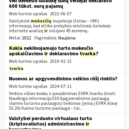
VMI dėmesio sulaukę šunų veisėjai deklaravo
600 tūkst. eurų pajamų
Web turinio sąrašas
2022-06-07
Valstybinė
mokesčių
inspekcija (toliau – VMI)
informuoja, kad atliko prekybos veisliniais šuniukais
internete analizę
ir
inicijavo 45 asmenų...
Metai:
2022
Pagrindinis:
Naujiena
Kokia
nekilnojamojo turto mokesčio
apskaičiavimo
ir
deklaravimo
tvarka
?
Web turinio sąrašas
2019-02-21
tvarka
Nuomos
ar
apgyvendinimo veiklos rūšį rinktis?
Web turinio sąrašas
2024-07-11
Veiklos rūšies kodas ir pavadinimas EVRK Svarbu žinoti
Naudinga informacija 010 Apgyvendinimo paslaugų
(kaimo turizmo paslaugos) teikimas (įeina į EVRK klasę
55.20) Kaimo turizmo paslauga – tai...
Valstybei perduoto virtualaus turto
(kriptovaliutos) administravimo
ir