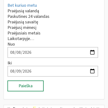
Bet kuriuo metu
Praėjusią valandą
Paskutines 24 valandas
Praėjusią savaitę
Praėjusį mėnesį
Praėjusiais metais
Laikotarpyje…
Nuo
Iki
Paieška