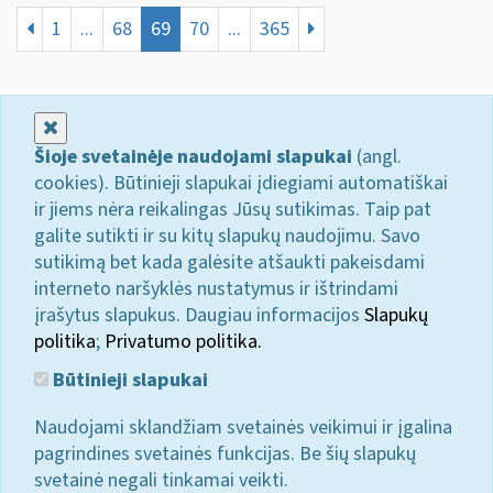
1
...
68
69
70
...
365
Uždaryti
Šioje svetainėje naudojami slapukai
(angl.
cookies). Būtinieji slapukai įdiegiami automatiškai
ir jiems nėra reikalingas Jūsų sutikimas. Taip pat
galite sutikti ir su kitų slapukų naudojimu. Savo
sutikimą bet kada galėsite atšaukti pakeisdami
interneto naršyklės nustatymus ir ištrindami
įrašytus slapukus. Daugiau informacijos
Slapukų
politika
;
Privatumo politika.
Būtinieji slapukai
Naudojami sklandžiam svetainės veikimui ir įgalina
pagrindines svetainės funkcijas. Be šių slapukų
svetainė negali tinkamai veikti.