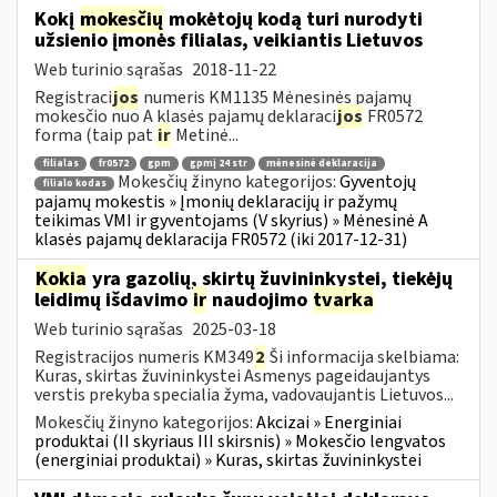
Kokį
mokesčių
mokėtojų kodą turi nurodyti
užsienio įmonės filialas, veikiantis Lietuvos
Web turinio sąrašas
2018-11-22
Registraci
jos
numeris KM1135 Mėnesinės pajamų
mokesčio nuo A klasės pajamų deklaraci
jos
FR0572
forma (taip pat
ir
Metinė...
filialas
fr0572
gpm
gpmį 24 str
mėnesinė deklaracija
Mokesčių žinyno kategorijos:
Gyventojų
filialo kodas
pajamų mokestis » Įmonių deklaracijų ir pažymų
teikimas VMI ir gyventojams (V skyrius) » Mėnesinė A
klasės pajamų deklaracija FR0572 (iki 2017-12-31)
Kokia
yra gazolių, skirtų žuvininkystei, tiekėjų
leidimų išdavimo
ir
naudojimo
tvarka
Web turinio sąrašas
2025-03-18
Registracijos numeris KM349
2
Ši informacija skelbiama:
Kuras, skirtas žuvininkystei Asmenys pageidaujantys
verstis prekyba specialia žyma, vadovaujantis Lietuvos...
Mokesčių žinyno kategorijos:
Akcizai » Energiniai
produktai (II skyriaus III skirsnis) » Mokesčio lengvatos
(energiniai produktai) » Kuras, skirtas žuvininkystei