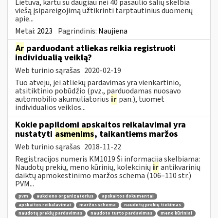
Lietuva, kartu su daugiau nei 40 pasaulio šalių skelbia
viešą įsipareigojimą užtikrinti tarptautinius duomenų
apie...
Metai:
2023
Pagrindinis:
Naujiena
Ar
parduodant atliekas reikia registruoti
individualią veiklą?
Web turinio sąrašas
2020-02-19
Tuo atveju, jei atliekų pardavimas yra vienkartinio,
atsitiktinio pobūdžio (pvz., parduodamas nuosavo
automobilio akumuliatorius
ir
pan.), tuomet
individualios veiklos...
Kokie papildomi apskaitos reikalavimai yra
nustatyti
asmenims
, taikantiems maržos
Web turinio sąrašas
2018-11-22
Registracijos numeris KM1019 Ši informacija skelbiama:
Naudotų prekių, meno kūrinių, kolekcinių
ir
antikvarinių
daiktų apmokestinimo maržos schema (106–110 str.)
PVM...
pvm
aukciono organizatorius
apskaitos dokumentai
apskaitos reikalavimai
maržos schema
naudotų prekių tiekimas
naudotų prekių pardavimas
naudoto turto pardavimas
meno kūriniai