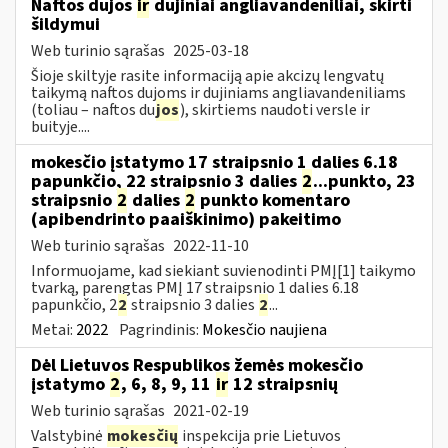
Naftos dujos
ir
dujiniai angliavandeniliai, skirti
šildymui
Web turinio sąrašas
2025-03-18
Šioje skiltyje rasite informaciją apie akcizų lengvatų
taikymą naftos dujoms ir dujiniams angliavandeniliams
(toliau – naftos du
jos
), skirtiems naudoti versle ir
buityje....
mokesčio įstatymo 17 straipsnio 1 dalies 6.18
papunkčio, 22 straipsnio 3 dalies
2
...punkto, 23
straipsnio
2
dalies
2
punkto komentaro
(apibendrinto paaiškinimo) pakeitimo
Web turinio sąrašas
2022-11-10
Informuojame, kad siekiant suvienodinti PMĮ[1] taikymo
tvarką, parengtas PMĮ 17 straipsnio 1 dalies 6.18
papunkčio, 2
2
straipsnio 3 dalies
2
...
Metai:
2022
Pagrindinis:
Mokesčio naujiena
Dėl Lietuvos Respublikos žemės mokesčio
įstatymo
2
, 6, 8, 9, 11
ir
12 straipsnių
Web turinio sąrašas
2021-02-19
Valstybinė
mokesčių
inspekcija prie Lietuvos