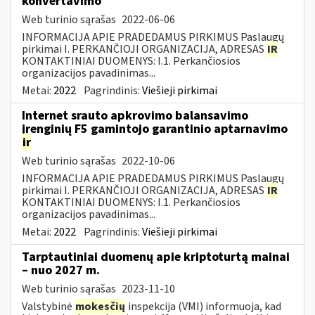
konvertavimo
Web turinio sąrašas
2022-06-06
INFORMACIJA APIE PRADEDAMUS PIRKIMUS Paslaugų
pirkimai I. PERKANČIOJI ORGANIZACIJA, ADRESAS
IR
KONTAKTINIAI DUOMENYS: I.1. Perkančiosios
organizacijos pavadinimas...
Metai:
2022
Pagrindinis:
Viešieji pirkimai
Internet srauto apkrovimo balansavimo
įrenginių F5 gamintojo garantinio aptarnavimo
ir
Web turinio sąrašas
2022-10-06
INFORMACIJA APIE PRADEDAMUS PIRKIMUS Paslaugų
pirkimai I. PERKANČIOJI ORGANIZACIJA, ADRESAS
IR
KONTAKTINIAI DUOMENYS: I.1. Perkančiosios
organizacijos pavadinimas...
Metai:
2022
Pagrindinis:
Viešieji pirkimai
Tarptautiniai duomenų apie kriptoturtą mainai
– nuo 2027 m.
Web turinio sąrašas
2023-11-10
Valstybinė
mokesčių
inspekcija (VMI) informuoja, kad