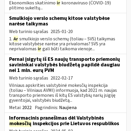
Ekonomikos skatinimo
ir
koronaviruso (COVID-19)
plitimo sukeltų...
Smulkiojo verslo schemų kitose valstybėse
narėse taikymas
Web turinio sąrašas
2025-01-20
1.
Ar
smulkiojo verslo schemų (toliau – SVS) taikymas
kitose valstybėse narėse yra privalomas? SVS yra
neprivalomas
ir
gali būti taikoma vienoje...
Pernai įsigytų iš ES naujų transporto priemonių
savininkai valstybės biudžetą papildė daugiau
nei 1 mln. eurų PVM
Web turinio sąrašas
2022-02-17
Vilniaus apskrities valstybinė mokesčių inspekcija
(toliau – Vilniaus AVMI) informuoja, kad 2021 m. naujas
transporto priemones iš kitų ES valstybių narių įsigiję
gyventojai, valstybės biudžetą...
Metai:
2022
Pagrindinis:
Naujiena
Informacinis pranešimas dėl Valstybinės
mokesčių
inspekcijos prie Lietuvos respublikos