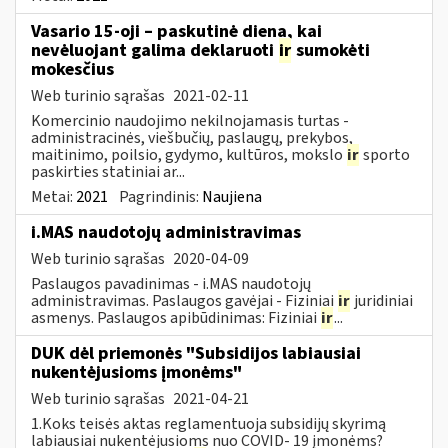
Vasario 15-oji – paskutinė diena, kai
nevėluojant galima deklaruoti
ir
sumokėti
mokesčius
Web turinio sąrašas
2021-02-11
Komercinio naudojimo nekilnojamasis turtas -
administracinės, viešbučių, paslaugų, prekybos,
maitinimo, poilsio, gydymo, kultūros, mokslo
ir
sporto
paskirties statiniai ar...
Metai:
2021
Pagrindinis:
Naujiena
i.MAS naudotojų administravimas
Web turinio sąrašas
2020-04-09
Paslaugos pavadinimas - i.MAS naudotojų
administravimas. Paslaugos gavėjai - Fiziniai
ir
juridiniai
asmenys. Paslaugos apibūdinimas: Fiziniai
ir
...
DUK dėl priemonės "Subsidijos labiausiai
nukentėjusioms įmonėms"
Web turinio sąrašas
2021-04-21
1.Koks teisės aktas reglamentuoja subsidijų skyrimą
labiausiai nukentėjusioms nuo COVID- 19 įmonėms?