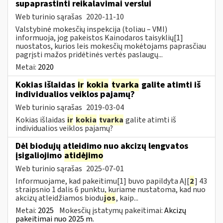
supaprastinti reikalavimai verslui
Web turinio sąrašas
2020-11-10
Valstybinė mokesčių inspekcija (toliau – VMI)
informuoja, jog pakeistos Kainodaros taisyklių[1]
nuostatos, kurios leis mokesčių mokėtojams paprasčiau
pagrįsti mažos pridėtinės vertės paslaugų...
Metai:
2020
Kokias išlaidas
ir
kokia
tvarka
galite atimti iš
individualios veiklos pajamų?
Web turinio sąrašas
2019-03-04
Kokias išlaidas
ir
kokia
tvarka
galite atimti iš
individualios veiklos pajamų?
Dėl biodujų atleidimo nuo akcizų lengvatos
įsigaliojimo
atidėjimo
Web turinio sąrašas
2025-07-01
Informuojame, kad pakeitimu[1] buvo papildyta AĮ[
2
] 43
straipsnio 1 dalis 6 punktu, kuriame nustatoma, kad nuo
akcizų atleidžiamos biodu
jos
, kaip...
Metai:
2025
Mokesčių įstatymų pakeitimai:
Akcizų
pakeitimai nuo 2025 m.