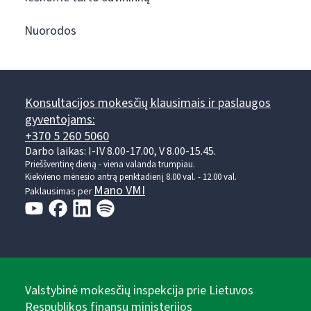
Nuorodos
Konsultacijos mokesčių klausimais ir paslaugos
gyventojams:
+370 5 260 5060
Darbo laikas: I-IV 8.00-17.00, V 8.00-15.45.
Prieššventinę dieną - viena valanda trumpiau.
Kiekvieno mėnesio antrą penktadienį 8.00 val. - 12.00 val.
Mano VMI
Paklausimas per
Valstybinė mokesčių inspekcija prie Lietuvos
Respublikos finansų ministerijos