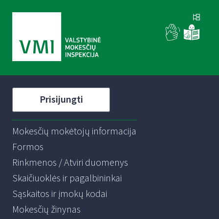
Prisijungti
Mokesčių mokėtojų informacija
Formos
Rinkmenos / Atviri duomenys
Skaičiuoklės ir pagalbininkai
Sąskaitos ir įmokų kodai
Mokesčių žinynas