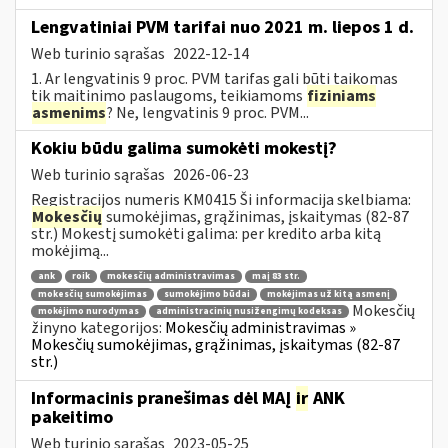
Lengvatiniai PVM tarifai nuo 2021 m. liepos 1 d.
Web turinio sąrašas
2022-12-14
1. Ar lengvatinis 9 proc. PVM tarifas gali būti taikomas
tik maitinimo paslaugoms, teikiamoms
fiziniams
asmenims
? Ne, lengvatinis 9 proc. PVM...
Kokiu būdu galima sumokėti mokestį?
Web turinio sąrašas
2026-06-23
Registracijos numeris KM0415 Ši informacija skelbiama:
Mokesčių
sumokėjimas, grąžinimas, įskaitymas (82-87
str.) Mokestį sumokėti galima: per kredito arba kitą
mokėjimą...
ank
roik
mokesčių administravimas
maį 83 str.
mokesčių sumokėjimas
sumokėjimo būdai
mokėjimas už kitą asmenį
Mokesčių
mokėjimo nurodymas
administracinių nusižengimų kodeksas
žinyno kategorijos:
Mokesčių administravimas »
Mokesčių sumokėjimas, grąžinimas, įskaitymas (82-87
str.)
Informacinis pranešimas dėl MAĮ
ir
ANK
pakeitimo
Web turinio sąrašas
2023-05-25