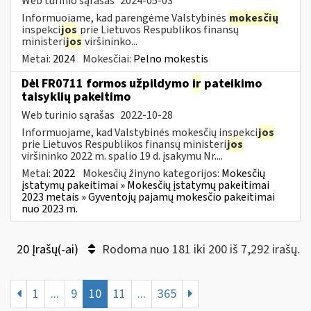
Web turinio sąrašas
2024-05-03
Informuojame, kad parengėme Valstybinės
mokesčių
inspekci
jos
prie Lietuvos Respublikos finansų
ministeri
jos
viršininko...
Metai:
2024
Mokesčiai:
Pelno mokestis
Dėl FR0711 formos užpildymo
ir
pateikimo
taisyklių pakeitimo
Web turinio sąrašas
2022-10-28
Informuojame, kad Valstybinės mokesčių inspekci
jos
prie Lietuvos Respublikos finansų ministeri
jos
viršininko 2022 m. spalio 19 d. įsakymu Nr....
Metai:
2022
Mokesčių žinyno kategorijos:
Mokesčių
įstatymų pakeitimai » Mokesčių įstatymų pakeitimai
2023 metais » Gyventojų pajamų mokesčio pakeitimai
nuo 2023 m.
20 Įrašų(-ai)
Rodoma nuo 181 iki 200 iš 7,292 irašų.
1
...
9
10
11
...
365