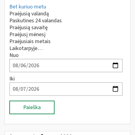
Bet kuriuo metu
Praėjusią valandą
Paskutines 24 valandas
Praėjusią savaitę
Praėjusį mėnesį
Praėjusiais metais
Laikotarpyje…
Nuo
Iki
Paieška