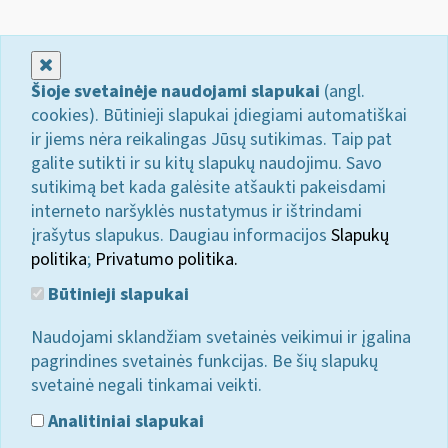
Uždaryti
Šioje svetainėje naudojami slapukai
(angl.
cookies). Būtinieji slapukai įdiegiami automatiškai
ir jiems nėra reikalingas Jūsų sutikimas. Taip pat
galite sutikti ir su kitų slapukų naudojimu. Savo
sutikimą bet kada galėsite atšaukti pakeisdami
interneto naršyklės nustatymus ir ištrindami
įrašytus slapukus. Daugiau informacijos
Slapukų
politika
;
Privatumo politika.
Būtinieji slapukai
Naudojami sklandžiam svetainės veikimui ir įgalina
pagrindines svetainės funkcijas. Be šių slapukų
svetainė negali tinkamai veikti.
Analitiniai slapukai