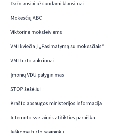
Dažniausiai užduodami klausimai
Mokesčių ABC
Viktorina moksleiviams
VMI kviečia į „Pasimatymą su mokesčiais“
VMI turto aukcionai
Įmonių VDU palyginimas
STOP šešėliui
Krašto apsaugos ministerijos informacija
Interneto svetainės atitikties paraiška
Ieškome turto savininkų