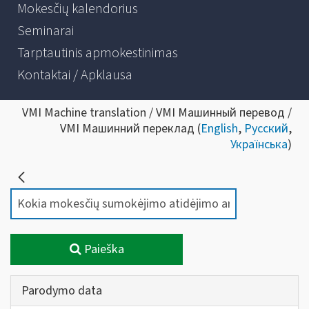
Mokesčių kalendorius
Seminarai
Tarptautinis apmokestinimas
Kontaktai / Apklausa
VMI Machine translation / VMI Машинный перевод /
VMI Машинний переклад (
English
,
Русский
,
Українська
)
Paieška
Parodymo data