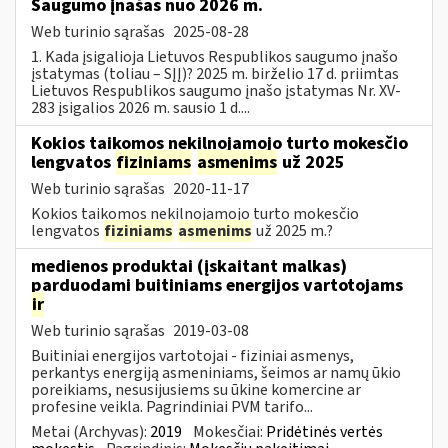
Saugumo įnašas nuo 2026 m.
Web turinio sąrašas
2025-08-28
1. Kada įsigalioja Lietuvos Respublikos saugumo įnašo
įstatymas (toliau – SĮĮ)? 2025 m. birželio 17 d. priimtas
Lietuvos Respublikos saugumo įnašo įstatymas Nr. XV-
283 įsigalios 2026 m. sausio 1 d....
Kokios taikomos nekilnojamojo turto mokesčio
lengvatos
fiziniams
asmenims
už 2025
Web turinio sąrašas
2020-11-17
Kokios taikomos nekilnojamojo turto mokesčio
lengvatos
fiziniams
asmenims
už 2025 m.?
medienos produktai (įskaitant malkas)
parduodami buitiniams energijos vartotojams
ir
Web turinio sąrašas
2019-03-08
Buitiniai energijos vartotojai - fiziniai asmenys,
perkantys energiją asmeniniams, šeimos ar namų ūkio
poreikiams, nesusijusiems su ūkine komercine ar
profesine veikla. Pagrindiniai PVM tarifo...
Metai (Archyvas):
2019
Mokesčiai:
Pridėtinės vertės