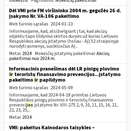
mokestis
Pagrindinis:
Mokesčių pakeitimai
Dėl VMI prie FM viršininko 2004 m. gegužės 26 d.
įsakymo Nr. VA-106 pakeitimo
Web turinio sąrašas
2024-01-23
Informuojame, kad, atsižvelgiant į tai, kad akcizų
objektu tapo šildymui skirtos durpės už kurias Lietuvos
Respublikos akcizų įstatymo (toliau - AĮ) 52 straipsnyje
nurodyti asmenys, susiklosčius AĮ...
Metai:
2024
Mokesčių įstatymų pakeitimai:
Akcizų
pakeitimai nuo 2024 m.
Informacinis pranešimas dėl LR pinigų plovimo
ir
teroristų finansavimo prevencijos...įstatymo
pakeitimo
ir
papildymo
Web turinio sąrašas
2024-05-09
Informuojame, kad 2024-04-18 priimtas Lietuvos
Respublikos pinigų plovimo ir teroristų finansavimo
prevenci
jos
įstatymo Nr. VIII-275 2, 9, 10, 11, 15, 16, 21,
22, 23, 25,...
Metai:
2024
VMI: pakeitus Kainodaros taisykles –