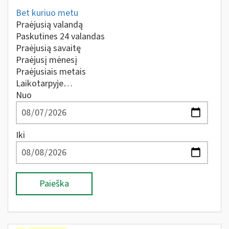
Bet kuriuo metu
Praėjusią valandą
Paskutines 24 valandas
Praėjusią savaitę
Praėjusį mėnesį
Praėjusiais metais
Laikotarpyje…
Nuo
Iki
Paieška