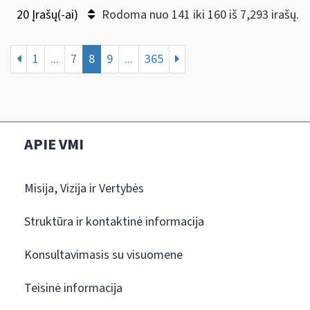
20 Įrašų(-ai)
Rodoma nuo 141 iki 160 iš 7,293 irašų.
1
...
7
8
9
...
365
APIE VMI
Misija, Vizija ir Vertybės
Struktūra ir kontaktinė informacija
Konsultavimasis su visuomene
Teisinė informacija