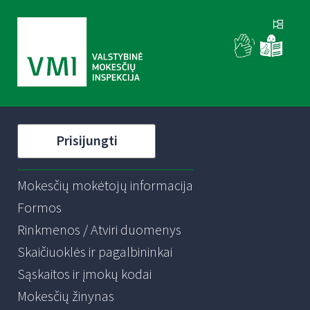
Prisijungti
Mokesčių mokėtojų informacija
Formos
Rinkmenos / Atviri duomenys
Skaičiuoklės ir pagalbininkai
Sąskaitos ir įmokų kodai
Mokesčių žinynas