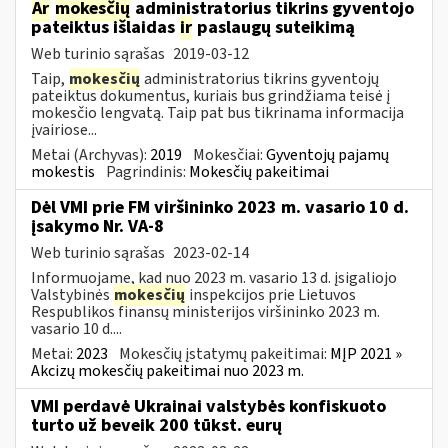
Ar
mokesčių
administratorius tikrins gyventojo
pateiktus išlaidas
ir
paslaugų suteikimą
Web turinio sąrašas
2019-03-12
Taip,
mokesčių
administratorius tikrins gyventojų
pateiktus dokumentus, kuriais bus grindžiama teisė į
mokesčio lengvatą. Taip pat bus tikrinama informacija
įvairiose...
Metai (Archyvas):
2019
Mokesčiai:
Gyventojų pajamų
mokestis
Pagrindinis:
Mokesčių pakeitimai
Dėl VMI prie FM viršininko 2023 m. vasario 10 d.
įsakymo Nr. VA-8
Web turinio sąrašas
2023-02-14
Informuojame, kad nuo 2023 m. vasario 13 d. įsigaliojo
Valstybinės
mokesčių
inspekcijos prie Lietuvos
Respublikos finansų ministerijos viršininko 2023 m.
vasario 10 d....
Metai:
2023
Mokesčių įstatymų pakeitimai:
MĮP 2021 »
Akcizų mokesčių pakeitimai nuo 2023 m.
VMI perdavė Ukrainai valstybės konfiskuoto
turto už beveik 200 tūkst. eurų