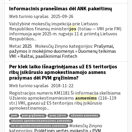
Informacinis pranešimas dėl ANK pakeitimų
Web turinio sąrašas
2025-09-26
Valstybinė mokesčių inspekcija prie Lietuvos
Respublikos finansų ministeri
jos
(toliau — VMI prie FM)
informuoja apie 2025 m. rugsėjo 11 d. priimtą Lietuvos
Respublikos...
Metai:
2025
Mokesčių žinyno kategorijos:
Prašymai,
pažymos ir mokėjimo duomenys » Duomenų teikimas
VMI » Raštai, paaiškinimai Fintech
Per kiek laiko išnagrinėjamas už ES teritorijos
ribų įsikūrusio apmokestinamojo asmens
prašymas dėl PVM grąžinimo?
Web turinio sąrašas
2018-11-22
Registracijos numeris KM1181 Ši informacija skelbiama:
Užsienio apmokestinamiesiems
asmenims
(116–119
str.) VMI, gavusi už ES teritorijos ribų įsikūrusio
apmokestinamojo...
pvm
pvm grąžinimas
pvmį 119 str
užsienio asmenims
užsienio apmokestinamiesiems asmenims
Mokesčių žinyno
ne es apmokestinamiesiems asmenims
kategorijos:
Pridėtinės vertės mokestis » PVM