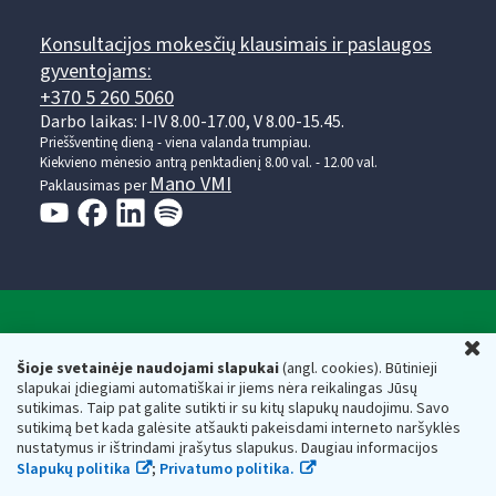
Konsultacijos mokesčių klausimais ir paslaugos
gyventojams:
+370 5 260 5060
Darbo laikas: I-IV 8.00-17.00, V 8.00-15.45.
Prieššventinę dieną - viena valanda trumpiau.
Kiekvieno mėnesio antrą penktadienį 8.00 val. - 12.00 val.
Mano VMI
Paklausimas per
Valstybinė mokesčių inspekcija prie Lietuvos
U
Respublikos finansų ministerijos
Šioje svetainėje naudojami slapukai
(angl. cookies). Būtinieji
slapukai įdiegiami automatiškai ir jiems nėra reikalingas Jūsų
Biudžetinė įstaiga. Juridinio asmens kodas — 188659752,
sutikimas. Taip pat galite sutikti ir su kitų slapukų naudojimu. Savo
adresas: Vasario 16-osios g. 14, 01107 Vilnius, Lietuva, el.paštas:
sutikimą bet kada galėsite atšaukti pakeisdami interneto naršyklės
vmi@vmi.lt
, E. pristatymo dėžutės adresas 188659752
nustatymus ir ištrindami įrašytus slapukus. Daugiau informacijos
Duomenys apie Valstybinę mokesčių inspekciją prie Lietuvos
Slapukų politika
;
Privatumo politika.
Respublikos finansų ministerijos kaupiami ir saugomi Juridinių
asmenų registre