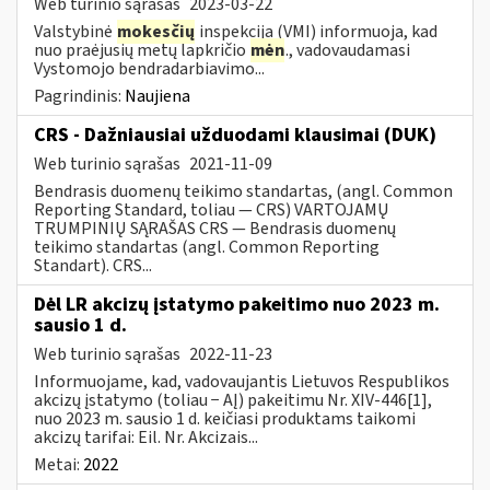
Web turinio sąrašas
2023-03-22
Valstybinė
mokesčių
inspekcija (VMI) informuoja, kad
nuo praėjusių metų lapkričio
mėn
., vadovaudamasi
Vystomojo bendradarbiavimo...
Pagrindinis:
Naujiena
CRS - Dažniausiai užduodami klausimai (DUK)
Web turinio sąrašas
2021-11-09
Bendrasis duomenų teikimo standartas, (angl. Common
Reporting Standard, toliau — CRS) VARTOJAMŲ
TRUMPINIŲ SĄRAŠAS CRS — Bendrasis duomenų
teikimo standartas (angl. Common Reporting
Standart). CRS...
Dėl LR akcizų įstatymo pakeitimo nuo 2023 m.
sausio 1 d.
Web turinio sąrašas
2022-11-23
Informuojame, kad, vadovaujantis Lietuvos Respublikos
akcizų įstatymo (toliau − AĮ) pakeitimu Nr. XIV-446[1],
nuo 2023 m. sausio 1 d. keičiasi produktams taikomi
akcizų tarifai: Eil. Nr. Akcizais...
Metai:
2022