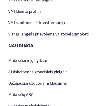
VMI teikiamos paslaugos
VMI kliento profilis
VMI skaitmeninė transformacija
Vienas langelis prievolėms valstybei sumokėti
NAUDINGA
Mokesčiai ir jų dydžiai
Atsiskaitymas grynaisiais pinigais
Dažniausiai užduodami klausimai
Mokesčių ABC