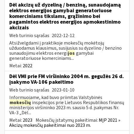
Dėl akcizų už dyzeliną / benziną, sunaudojamą
elektros energijos gamybai generatoriuose
komerciniams tikslams, grąžinimo bei
pagamintos elektros energijos apmokestinimo
akcizais
Web turinio sąrašas
2022-12-12
Atsižvelgdami į praktikoje mokesčių mokėtojų
užduodamus klausimus, susijusius su dyzelino / benzino
sunaudojimu elektros energi
jos
gamybai
generatoriuose komerciniams...
Metai:
2022
Dėl VMI prie FM viršininko 2004 m. gegužės 26 d.
įsakymo VA-106 pakeitimo
Web turinio sąrašas
2023-01-10
Informuojame, kad buvo priimtas Valstybinės
mokesčių
inspekcijos prie Lietuvos Respublikos finansų
ministerijos viršininko 2023 m. sausio 5 d. įsakymas Nr.
VA-3 „Dėl...
Metai:
2023
Mokesčių įstatymų pakeitimai:
MĮP 2021 »
Akcizų mokesčių pakeitimai nuo 2023 m.