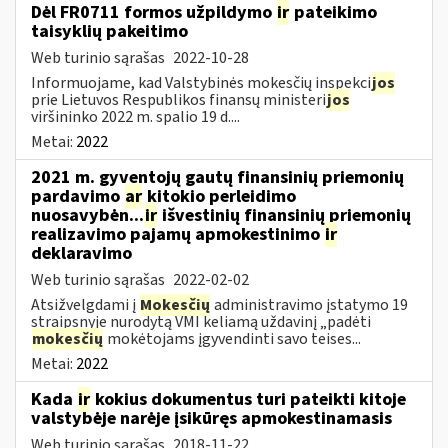
Dėl FR0711 formos užpildymo
ir
pateikimo
taisyklių pakeitimo
Web turinio sąrašas
2022-10-28
Informuojame, kad Valstybinės mokesčių inspekci
jos
prie Lietuvos Respublikos finansų ministeri
jos
viršininko 2022 m. spalio 19 d....
Metai:
2022
2021 m. gyventojų gautų finansinių priemonių
pardavimo
ar
kitokio perleidimo
nuosavybėn...
ir
išvestinių finansinių priemonių
realizavimo pajamų apmokestinimo
ir
deklaravimo
Web turinio sąrašas
2022-02-02
Atsižvelgdami į
Mokesčių
administravimo įstatymo 19
straipsnyje nurodytą VMI keliamą uždavinį „padėti
mokesčių
mokėtojams įgyvendinti savo teises...
Metai:
2022
Kada
ir
kokius dokumentus turi pateikti kitoje
valstybėje narėje įsikūręs apmokestinamasis
Web turinio sąrašas
2018-11-22