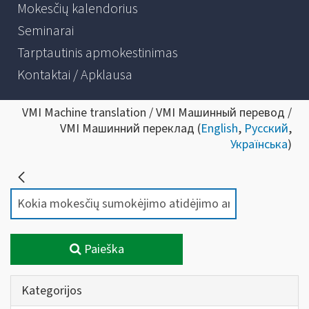
Mokesčių kalendorius
Seminarai
Tarptautinis apmokestinimas
Kontaktai / Apklausa
VMI Machine translation / VMI Машинный перевод /
VMI Машинний переклад (
English
,
Русский
,
Українська
)
Paieška
Kategorijos