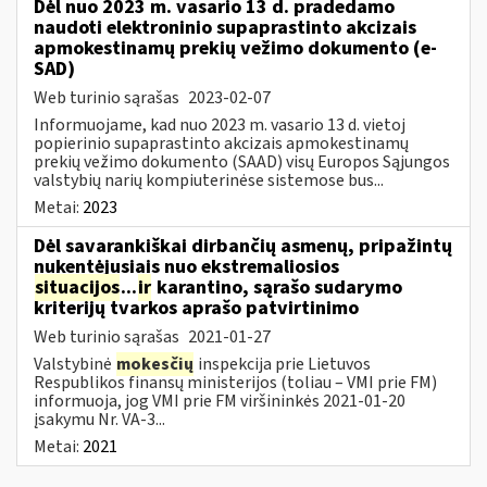
Dėl nuo 2023 m. vasario 13 d. pradedamo
naudoti elektroninio supaprastinto akcizais
apmokestinamų prekių vežimo dokumento (e-
SAD)
Web turinio sąrašas
2023-02-07
Informuojame, kad nuo 2023 m. vasario 13 d. vietoj
popierinio supaprastinto akcizais apmokestinamų
prekių vežimo dokumento (SAAD) visų Europos Sąjungos
valstybių narių kompiuterinėse sistemose bus...
Metai:
2023
Dėl savarankiškai dirbančių asmenų, pripažintų
nukentėjusiais nuo ekstremaliosios
situacijos
...
ir
karantino, sąrašo sudarymo
kriterijų tvarkos aprašo patvirtinimo
Web turinio sąrašas
2021-01-27
Valstybinė
mokesčių
inspekcija prie Lietuvos
Respublikos finansų ministerijos (toliau – VMI prie FM)
informuoja, jog VMI prie FM viršininkės 2021-01-20
įsakymu Nr. VA-3...
Metai:
2021