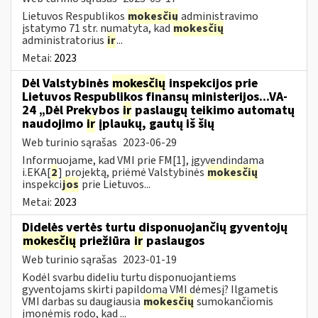
Lietuvos Respublikos
mokesčių
administravimo
įstatymo 71 str. numatyta, kad
mokesčių
administratorius
ir
...
Metai:
2023
Dėl Valstybinės
mokesčių
inspekcijos prie
Lietuvos Respublikos finansų ministerijos...VA-
24 „Dėl Prekybos
ir
paslaugų teikimo automatų
naudojimo
ir
įplaukų, gautų iš šių
Web turinio sąrašas
2023-06-29
Informuojame, kad VMI prie FM[1], įgyvendindama
i.EKA[
2
] projektą, priėmė Valstybinės
mokesčių
inspekci
jos
prie Lietuvos...
Metai:
2023
Didelės vertės turtu disponuojančių gyventojų
mokesčių
priežiūra
ir
paslaugos
Web turinio sąrašas
2023-01-19
Kodėl svarbu dideliu turtu disponuojantiems
gyventojams skirti papildomą VMI dėmesį? Ilgametis
VMI darbas su daugiausia
mokesčių
sumokančiomis
įmonėmis rodo, kad ...