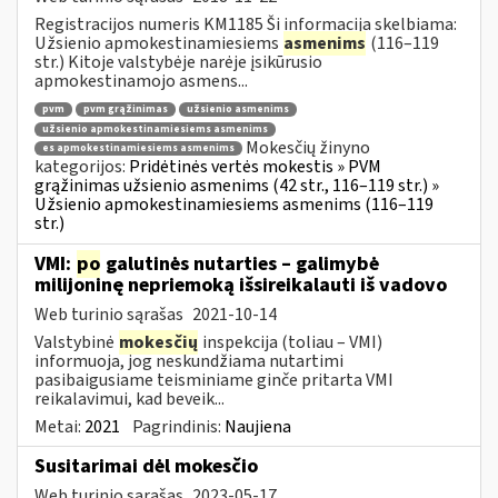
Registracijos numeris KM1185 Ši informacija skelbiama:
Užsienio apmokestinamiesiems
asmenims
(116–119
str.) Kitoje valstybėje narėje įsikūrusio
apmokestinamojo asmens...
pvm
pvm grąžinimas
užsienio asmenims
užsienio apmokestinamiesiems asmenims
Mokesčių žinyno
es apmokestinamiesiems asmenims
kategorijos:
Pridėtinės vertės mokestis » PVM
grąžinimas užsienio asmenims (42 str., 116–119 str.) »
Užsienio apmokestinamiesiems asmenims (116–119
str.)
VMI:
po
galutinės nutarties – galimybė
milijoninę nepriemoką išsireikalauti iš vadovo
Web turinio sąrašas
2021-10-14
Valstybinė
mokesčių
inspekcija (toliau – VMI)
informuoja, jog neskundžiama nutartimi
pasibaigusiame teisminiame ginče pritarta VMI
reikalavimui, kad beveik...
Metai:
2021
Pagrindinis:
Naujiena
Susitarimai dėl mokesčio
Web turinio sąrašas
2023-05-17