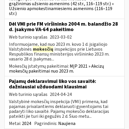
grąžinimas užsienio asmenims (42 str., 116–119 str.) »
Užsienio apmokestinamiesiems asmenims (116–119
str.)
Dėl VMI prie FM viršininko 2004 m. balandžio 28
d. įsakymo VA-64 pakeitimo
Web turinio sąrašas
2023-03-02
Informuojame, kad nuo 2023 m. kovo 1 d. įsigaliojo
Valstybinės
mokesčių
inspekcijos prie Lietuvos
Respublikos finansų ministerijos viršininko 2023 m.
vasario 28 d. įsakymas...
Mokesčių įstatymų pakeitimai:
MĮP 2021 » Akcizų
mokesčių pakeitimai nuo 2023 m.
Pajamų deklaravimui liko vos savaitė:
dažniausiai užduodami klausimai
Web turinio sąrašas
2024-04-24
Valstybinė mokesčių inspekcija (VMI) primena, kad
pajamas privalantiems deklaruoti gyventojams tai
padaryti liko savaitė. Pajamų mokesčio deklaracijas
pateikti jie turi iki gegužės 2 d. Šiuo metu...
Metai:
2024
Pagrindinis:
Naujiena