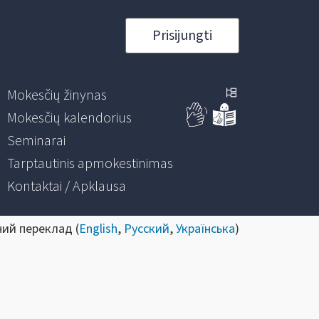
Prisijungti
Mokesčių žinynas
Mokesčių kalendorius
Seminarai
Tarptautinis apmokestinimas
Kontaktai / Apklausa
ний переклад (
English
,
Русский
,
Українська
)