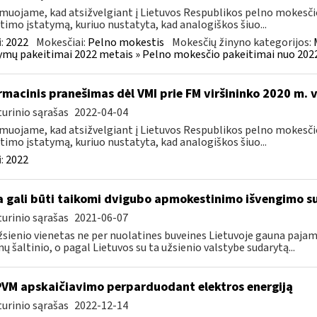
muojame, kad atsižvelgiant į Lietuvos Respublikos pelno mokesči
timo įstatymą, kuriuo nustatyta, kad analogiškos šiuo...
:
2022
Mokesčiai:
Pelno mokestis
Mokesčių žinyno kategorijos:
ymų pakeitimai 2022 metais » Pelno mokesčio pakeitimai nuo 202
rmacinis pranešimas dėl VMI prie FM viršininko 2020 m. 
urinio sąrašas
2022-04-04
muojame, kad atsižvelgiant į Lietuvos Respublikos pelno mokesči
timo įstatymą, kuriuo nustatyta, kad analogiškos šiuo...
:
2022
 gali būti taikomi dvigubo apmokestinimo išvengimo su
urinio sąrašas
2021-06-07
žsienio vienetas ne per nuolatines buveines Lietuvoje gauna paj
ų šaltinio, o pagal Lietuvos su ta užsienio valstybe sudarytą...
PVM apskaičiavimo perparduodant elektros energiją
urinio sąrašas
2022-12-14