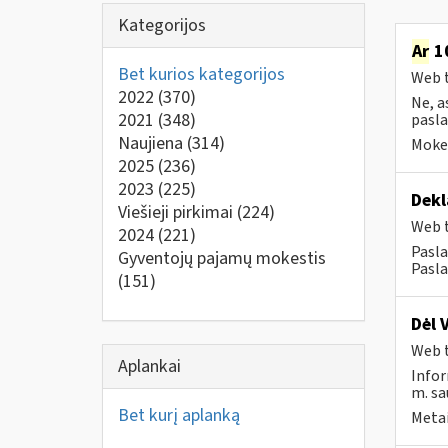
Kategorijos
Ar
10
Bet kurios kategorijos
Web t
2022
(370)
Ne, a
2021
(348)
pasla
Naujiena
(314)
Mokes
2025
(236)
2023
(225)
Dekl
Viešieji pirkimai
(224)
Web t
2024
(221)
Pasla
Gyventojų pajamų mokestis
Pasla
(151)
Dėl 
Web t
Aplankai
Infor
m. sa
Bet kurį aplanką
Metai