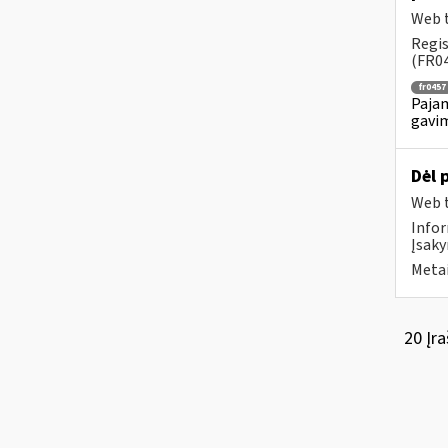
Web t
Regis
(FR04
fr0457
Pajam
gavim
Dėl 
Web t
Infor
Įsaky
Metai
20 Įra