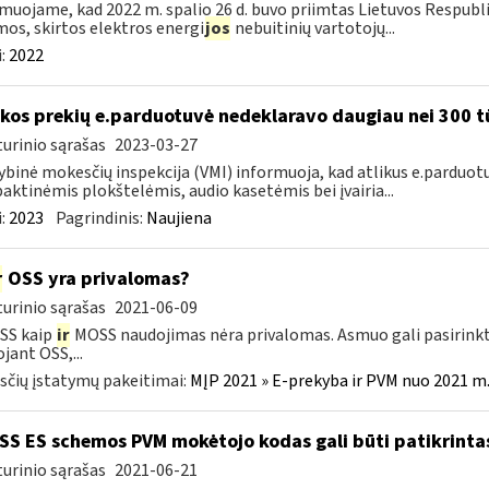
muojame, kad 2022 m. spalio 26 d. buvo priimtas Lietuvos Respubl
os, skirtos elektros energi
jos
nebuitinių vartotojų...
:
2022
kos prekių e.parduotuvė nedeklaravo daugiau nei 300 t
urinio sąrašas
2023-03-27
ybinė mokesčių inspekcija (VMI) informuoja, kad atlikus e.parduot
ktinėmis plokštelėmis, audio kasetėmis bei įvairia...
:
2023
Pagrindinis:
Naujiena
r
OSS yra privalomas?
urinio sąrašas
2021-06-09
SS kaip
ir
MOSS naudojimas nėra privalomas. Asmuo gali pasirinkt
jant OSS,...
čių įstatymų pakeitimai:
MĮP 2021 » E-prekyba ir PVM nuo 2021 m. 
S ES schemos PVM mokėtojo kodas gali būti patikrintas
urinio sąrašas
2021-06-21