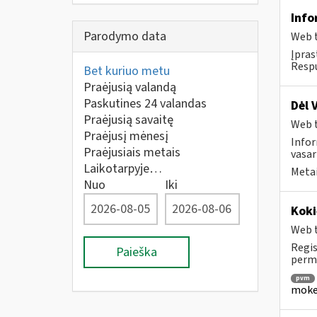
Info
Parodymo data
Web t
Įpras
Respu
Bet kuriuo metu
Praėjusią valandą
Paskutines 24 valandas
Dėl 
Praėjusią savaitę
Web t
Praėjusį mėnesį
Infor
Praėjusiais metais
vasar
Laikotarpyje…
Metai
Nuo
Iki
Koki
Web t
Regis
Paieška
permo
pvm
mokes