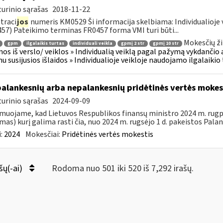
urinio sąrašas
2018-11-22
traci
jos
numeris KM0529 Ši informacija skelbiama: Individualioje 
57) Pateikimo terminas FR0457 forma VMI turi būti...
Mokesčių ži
gpm
ilgalaikis turtas
individuali veikla
gpmį 2 str
gpmį 10 str
os iš verslo/ veiklos » Individualią veiklą pagal pažymą vykdančio
u susijusios išlaidos » Individualioje veikloje naudojamo ilgalaiki
palankesnių arba nepalankesnių pridėtinės vertės moke
urinio sąrašas
2024-09-09
muojame, kad Lietuvos Respublikos finansų ministro 2024 m. rugpjū
mas) kurį galima rasti čia, nuo 2024 m. rugsėjo 1 d. pakeistos Palan
:
2024
Mokesčiai:
Pridėtinės vertės mokestis
šų(-ai)
Rodoma nuo 501 iki 520 iš 7,292 irašų.