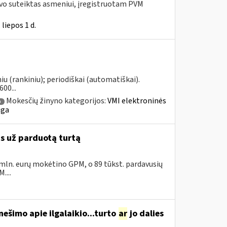
uvo suteiktas asmeniui, įregistruotam PVM
liepos 1 d.
u (rankiniu); periodiškai (automatiškai).
00...
Mokesčių žinyno kategorijos:
VMI elektroninės
a
uga
as už parduotą turtą
 mln. eurų mokėtino GPM, o 89 tūkst. pardavusių
....
ešimo apie ilgalaikio...turto
ar
jo dalies