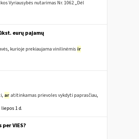
ikos Vyriausybės nutarimas Nr. 1062 „Dėl
ūkst. eurų pajamų
uvės, kurioje prekiaujama vinilinėmis
ir
i,
ar
atitinkamas prievoles vykdyti paprasčiau,
liepos 1 d.
 per VIES?