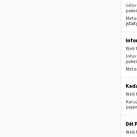
Infor
pakei
Metai
įstat
Info
Web t
Infor
pakei
Metai
Kada
Web t
Kai u
pajam
Dėl 
Web t