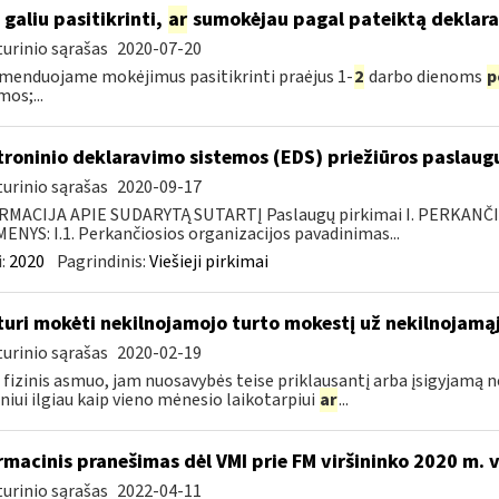
 galiu pasitikrinti,
ar
sumokėjau pagal pateiktą deklara
urinio sąrašas
2020-07-20
enduojame mokėjimus pasitikrinti praėjus 1-
2
darbo dienoms
p
mos;...
troninio deklaravimo sistemos (EDS) priežiūros paslaugų
urinio sąrašas
2020-09-17
RMACIJA APIE SUDARYTĄ SUTARTĮ Paslaugų pirkimai I. PERKANČ
NYS: I.1. Perkančiosios organizacijos pavadinimas...
:
2020
Pagrindinis:
Viešieji pirkimai
turi mokėti nekilnojamojo turto mokestį už nekilnojamąjį
urinio sąrašas
2020-02-19
 fizinis asmuo, jam nuosavybės teise priklausantį arba įsigyjamą 
iui ilgiau kaip vieno mėnesio laikotarpiui
ar
...
rmacinis pranešimas dėl VMI prie FM viršininko 2020 m. 
urinio sąrašas
2022-04-11