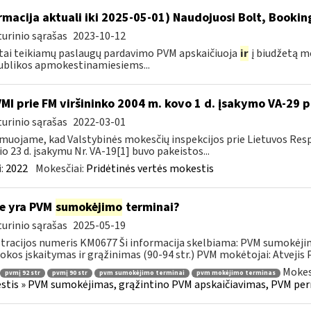
rmacija aktuali iki 2025-05-01) Naudojuosi Bolt, Booki
urinio sąrašas
2023-10-12
tai teikiamų paslaugų pardavimo PVM apskaičiuoja
ir
į biudžetą m
blikos apmokestinamiesiems...
VMI prie FM viršininko 2004 m. kovo 1 d. įsakymo VA-29 
urinio sąrašas
2022-03-01
muojame, kad Valstybinės mokesčių inspekcijos prie Lietuvos Respu
io 23 d. įsakymu Nr. VA-19[1] buvo pakeistos...
:
2022
Mokesčiai:
Pridėtinės vertės mokestis
e yra PVM
sumokėjimo
terminai?
urinio sąrašas
2025-05-19
tracijos numeris KM0677 Ši informacija skelbiama: PVM sumokėji
kos įskaitymas ir grąžinimas (90-94 str.) PVM mokėtojai: Atvejis
Mokes
pvmį 92 str
pvmį 90 str
pvm sumokėjimo terminai
pvm mokėjimo terminas
tis » PVM sumokėjimas, grąžintino PVM apskaičiavimas, PVM per