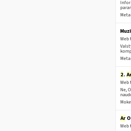
Infor
param
Metai
Muzi
Web t
Valst
kompa
Metai
2
.
A
Web t
Ne, O
naudo
Mokes
Ar
OS
Web t