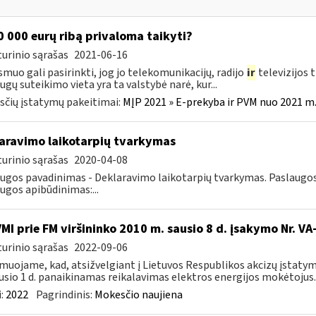
 000 eurų ribą privaloma taikyti?
urinio sąrašas
2021-06-16
smuo gali pasirinkti, jog jo telekomunikacijų, radijo
ir
televizijos 
ugų suteikimo vieta yra ta valstybė narė, kur...
čių įstatymų pakeitimai:
MĮP 2021 » E-prekyba ir PVM nuo 2021 m. 
aravimo laikotarpių tvarkymas
urinio sąrašas
2020-04-08
ugos pavadinimas - Deklaravimo laikotarpių tvarkymas. Paslaugos g
ugos apibūdinimas:...
VMI prie FM viršininko 2010 m. sausio 8 d. įsakymo Nr. V
urinio sąrašas
2022-09-06
muojame, kad, atsižvelgiant į Lietuvos Respublikos akcizų įstatym
usio 1 d. panaikinamas reikalavimas elektros energijos mokėtojus..
:
2022
Pagrindinis:
Mokesčio naujiena