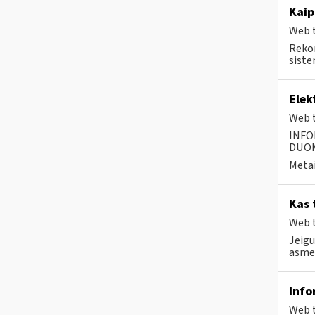
Kaip
Web t
Rekom
siste
Elek
Web t
INFO
DUOME
Metai
Kas 
Web t
Jeigu
asmen
Info
Web t