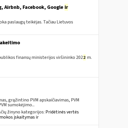
ng, Airbnb, Facebook, Google
ir
oka paslaugų teikėjas. Tačiau Lietuvos
pakeitimo
blikos finansų ministerijos viršininko 202
2
m.
mas, grąžintino PVM apskaičiavimas, PVM
 PVM sumokėjimo...
čių žinyno kategorijos:
Pridėtinės vertės
mokos įskaitymas ir