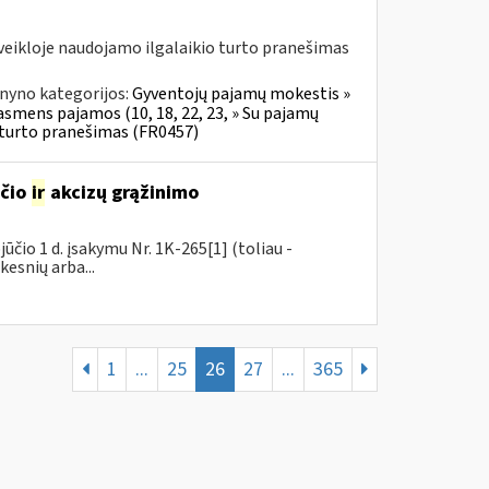
veikloje naudojamo ilgalaikio turto pranešimas
nyno kategorijos:
Gyventojų pajamų mokestis »
 asmens pajamos (10, 18, 22, 23, » Su pajamų
o turto pranešimas (FR0457)
sčio
ir
akcizų grąžinimo
čio 1 d. įsakymu Nr. 1K-265[1] (toliau -
kesnių arba...
1
...
25
26
27
...
365