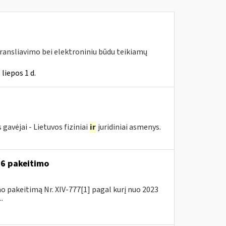
transliavimo bei elektroniniu būdu teikiamų
liepos 1 d.
avėjai - Lietuvos fiziniai
ir
juridiniai asmenys.
A-6 pakeitimo
o pakeitimą Nr. XIV-777[1] pagal kurį nuo 2023
.