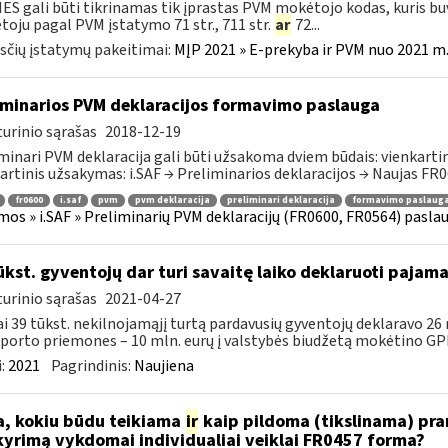
IES gali būti tikrinamas tik įprastas PVM mokėtojo kodas, kuris b
oju pagal PVM įstatymo 71 str., 711 str.
ar
72...
čių įstatymų pakeitimai:
MĮP 2021 » E-prekyba ir PVM nuo 2021 m. 
iminarios PVM deklaracijos formavimo paslauga
urinio sąrašas
2018-12-19
minari PVM deklaracija gali būti užsakoma dviem būdais: vienkartini
artinis užsakymas: i.SAF → Preliminarios deklaracijos → Naujas FR06
fr0600
i.saf
pvm
pvm deklaracija
preliminari deklaracija
formavimo paslaug
mos » i.SAF » Preliminarių PVM deklaracijų (FR0600, FR0564) pasla
ūkst. gyventojų dar turi savaitę laiko deklaruoti pajam
urinio sąrašas
2021-04-27
i 39 tūkst. nekilnojamąjį turtą pardavusių gyventojų deklaravo 26
porto priemones – 10 mln. eurų į valstybės biudžetą mokėtino GPM
:
2021
Pagrindinis:
Naujiena
, kokiu būdu teikiama
ir
kaip pildoma (tikslinama) pran
kyrimą vykdomai individualiai veiklai FR0457 forma?