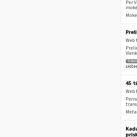
Per V
mokėt
Mokes
Prel
Web t
Preli
Vienk
fr0564
siste
45 t
Web t
Perna
trans
Metai
Kada
pris