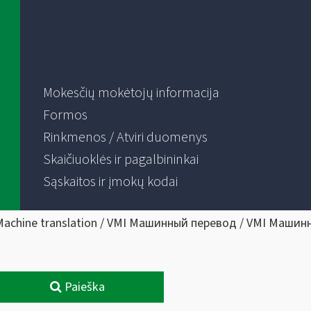
Mokesčių mokėtojų informacija
Formos
Rinkmenos / Atviri duomenys
Skaičiuoklės ir pagalbininkai
Sąskaitos ir įmokų kodai
Machine translation / VMI Машинный перевод / VMI Машин
Paieška