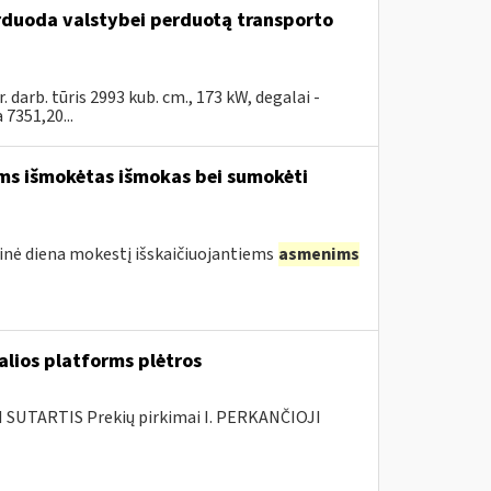
arduoda valstybei perduotą transporto
arb. tūris 2993 kub. cm., 173 kW, degalai -
7351,20...
ams išmokėtas išmokas bei sumokėti
tinė diena mokestį išskaičiuojantiems
asmenims
alios platforms plėtros
SUTARTIS Prekių pirkimai I. PERKANČIOJI