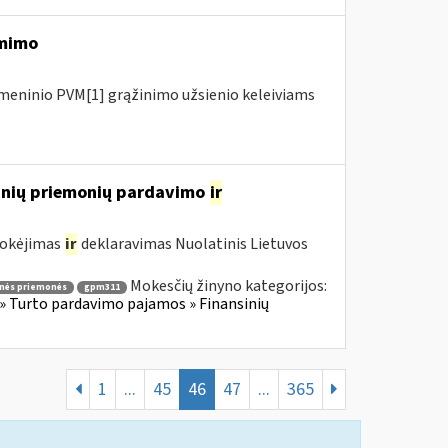
ėmimo
meninio PVM[1] grąžinimo užsienio keleiviams
sinių priemonių pardavimo
ir
mokėjimas
ir
deklaravimas Nuolatinis Lietuvos
Mokesčių žinyno kategorijos:
inės priemonės
gpm311
» Turto pardavimo pajamos » Finansinių
1
...
45
46
47
...
365