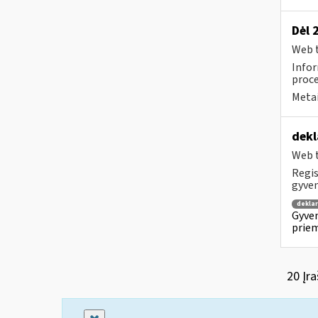
Dėl 
Web t
Infor
proce
Metai
dekl
Web t
Regis
gyven
dekla
Gyven
priem
20 Įra