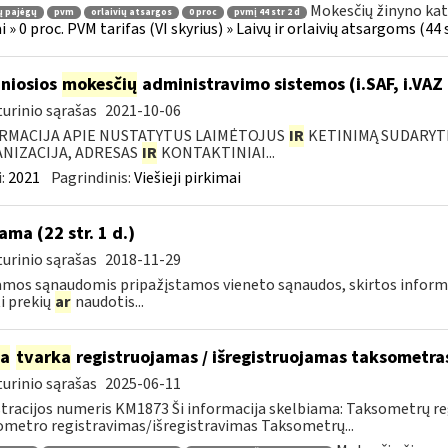
Mokesčių žinyno kat
ų pajėgų
pvm
orlaivių atsargos
0 proc
pvmį 44 str 2 d
i » 0 proc. PVM tarifas (VI skyrius) » Laivų ir orlaivių atsargoms (44 s
niosios
mokesčių
administravimo sistemos (i.SAF, i.VAZ
urinio sąrašas
2021-10-06
RMACIJA APIE NUSTATYTUS LAIMĖTOJUS
IR
KETINIMĄ SUDARYTI 
NIZACIJA, ADRESAS
IR
KONTAKTINIAI...
:
2021
Pagrindinis:
Viešieji pirkimai
ama (22 str. 1 d.)
urinio sąrašas
2018-11-29
mos sąnaudomis pripažįstamos vieneto sąnaudos, skirtos informacij
ti prekių
ar
naudotis...
ia
tvarka
registruojamas / išregistruojamas taksometra
urinio sąrašas
2025-06-11
tracijos numeris KM1873 Ši informacija skelbiama: Taksometrų r
metro registravimas/išregistravimas Taksometrų...