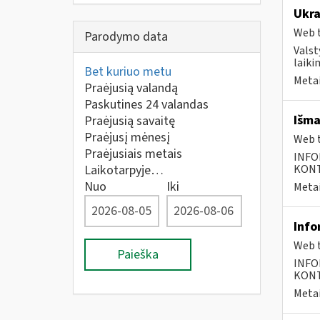
Ukra
Web t
Parodymo data
Valst
laiki
Bet kuriuo metu
Metai
Praėjusią valandą
Paskutines 24 valandas
Išma
Praėjusią savaitę
Praėjusį mėnesį
Web t
Praėjusiais metais
INFO
Laikotarpyje…
KONTA
Nuo
Iki
Metai
Info
Web t
Paieška
INFO
KONTA
Metai