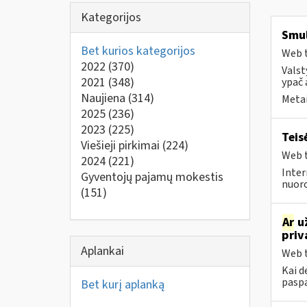
Kategorijos
Smul
Bet kurios kategorijos
Web t
2022
(370)
Valst
2021
(348)
ypač 
Naujiena
(314)
Metai
2025
(236)
2023
(225)
Teis
Viešieji pirkimai
(224)
Web t
2024
(221)
Inter
Gyventojų pajamų mokestis
nuoro
(151)
Ar
už
priv
Aplankai
Web t
Kai d
paspa
Bet kurį aplanką