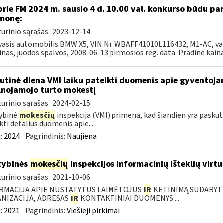
prie FM 2024 m. sausio 4 d. 10.00 val. konkurso būdu p
monę:
urinio sąrašas
2023-12-14
asis automobilis BMW X5, VIN Nr. WBAFF41010L116432, M1-AC, var. d
inas, juodos spalvos, 2008-06-13 pirmosios reg. data. Pradinė kaina 
utinė diena VMI laiku pateikti duomenis apie gyventoj
lnojamojo turto mokestį
urinio sąrašas
2024-02-15
ybinė
mokesčių
inspekcija (VMI) primena, kad šiandien yra pasku
kti detalius duomenis apie...
:
2024
Pagrindinis:
Naujiena
tybinės
mokesčių
inspekcijos informacinių išteklių virtu
urinio sąrašas
2021-10-06
RMACIJA APIE NUSTATYTUS LAIMĖTOJUS
IR
KETINIMĄ SUDARYTI 
NIZACIJA, ADRESAS
IR
KONTAKTINIAI DUOMENYS:...
:
2021
Pagrindinis:
Viešieji pirkimai