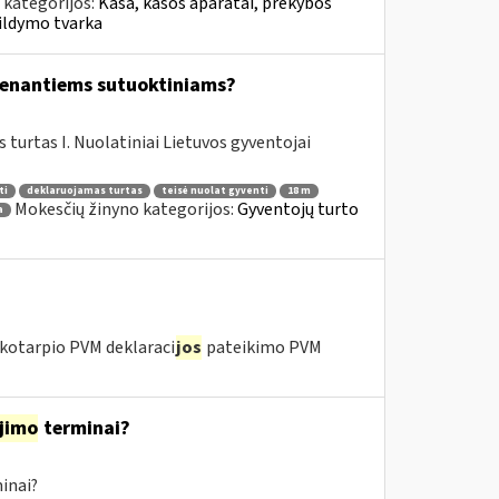
 kategorijos:
Kasa, kasos aparatai, prekybos
ildymo tvarka
yvenantiems sutuoktiniams?
urtas I. Nuolatiniai Lietuvos gyventojai
ti
deklaruojamas turtas
teisė nuolat gyventi
18 m
Mokesčių žinyno kategorijos:
Gyventojų turto
a
kotarpio PVM deklaraci
jos
pateikimo PVM
jimo
terminai?
inai?