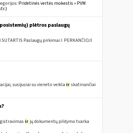
egorijos:
Pridėtinės vertės mokestis » PVM
tr.)
 posistemių) plėtros paslaugų
SUTARTIS Paslaugų pirkimai I. PERKANČIOJI
ai, susijusiai su vieneto veikla
ir
skatinančiai
s?
egistravimas
ir
jų dokumentų pildymo tvarka