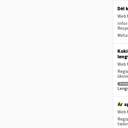
Dėl 
Web t
Infor
Respu
Metai
Koki
leng
Web t
Regis
ūkini
žemės
Lengv
Ar
ap
Web t
Regis
tieki