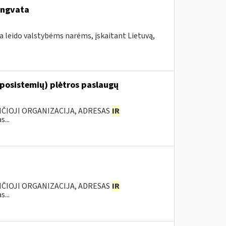
engvata
a leido valstybėms narėms, įskaitant Lietuvą,
 posistemių) plėtros paslaugų
ANČIOJI ORGANIZACIJA, ADRESAS
IR
...
ANČIOJI ORGANIZACIJA, ADRESAS
IR
...