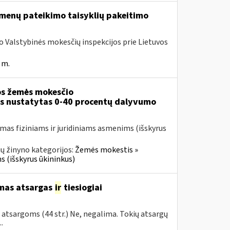
menų pateikimo taisyklių pakeitimo
ojo Valstybinės mokesčių inspekcijos prie Lietuvos
 m.
s žemės mokesčio
ms nustatytas 0-40 procentų dalyvumo
mas fiziniams ir juridiniams asmenims (išskyrus
.
ų žinyno kategorijos:
Žemės mokestis »
s (išskyrus ūkininkus)
amas atsargas
ir
tiesiogiai
ų atsargoms (44 str.) Ne, negalima. Tokių atsargų
.