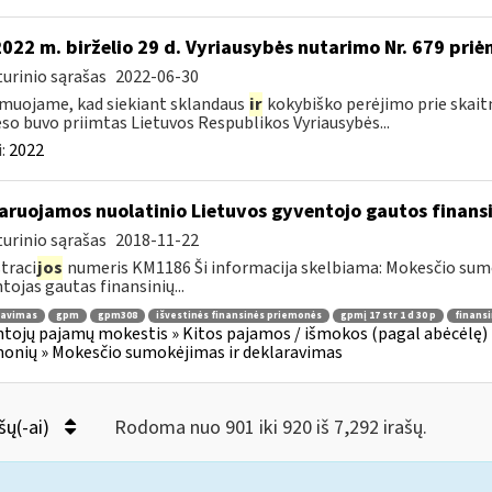
2022 m. birželio 29 d. Vyriausybės nutarimo Nr. 679 pri
urinio sąrašas
2022-06-30
muojame, kad siekiant sklandaus
ir
kokybiško perėjimo prie skait
so buvo priimtas Lietuvos Respublikos Vyriausybės...
:
2022
aruojamos nuolatinio Lietuvos gyventojo gautos finan
urinio sąrašas
2018-11-22
traci
jos
numeris KM1186 Ši informacija skelbiama: Mokesčio su
tojas gautas finansinių...
ravimas
gpm
gpm308
išvestinės finansinės priemonės
gpmį 17 str 1 d 30 p
finans
tojų pajamų mokestis » Kitos pajamos / išmokos (pagal abėcėlę) 
onių » Mokesčio sumokėjimas ir deklaravimas
šų(-ai)
Rodoma nuo 901 iki 920 iš 7,292 irašų.