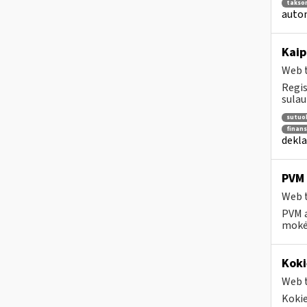
takso
autom
Kaip
Web t
Regis
sulau
sutuok
finans
dekla
PVM 
Web t
PVM a
mokėt
Koki
Web t
Kokie