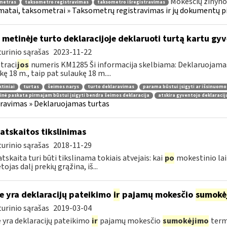
Mokesčių žinyno
metras
taksometro registravimas
taksometro išregistravimas
atai, taksometrai » Taksometrų registravimas ir jų dokumentų p
 metinėje turto deklaracijoje deklaruoti turtą kartu g
urinio sąrašas
2023-11-22
traci
jos
numeris KM1285 Ši informacija skelbiama: Deklaruojamas t
kę 18 m., taip pat sulaukę 18 m....
tiniai
turtas
šeimos narys
turto deklaravimas
parama būstui įsigyti ar išsinuomo
inė paskata pirmajam būstui įsigyti bendra šeimos deklaracija
atskira gyventojo deklaracij
ravimas » Deklaruojamas turtas
atskaitos tikslinimas
urinio sąrašas
2018-11-29
tskaita turi būti tikslinama tokiais atvejais: kai
po
mokestinio lai
ojas dalį prekių grąžina, iš...
e yra deklaracijų pateikimo
ir
pajamų mokesčio
sumokė
urinio sąrašas
2019-03-04
 yra deklaracijų pateikimo
ir
pajamų mokesčio
sumokėjimo
term