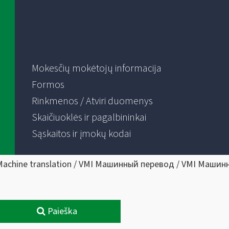
Mokesčių mokėtojų informacija
Formos
Rinkmenos / Atviri duomenys
Skaičiuoklės ir pagalbininkai
Sąskaitos ir įmokų kodai
Machine translation / VMI Машинный перевод / VMI Машин
Paieška