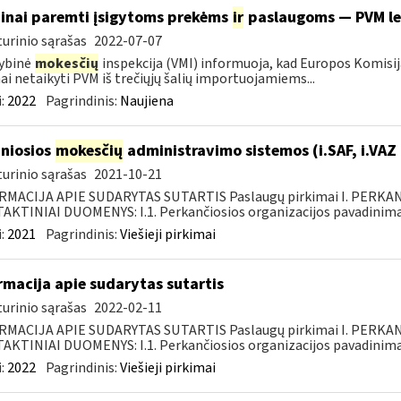
inai paremti įsigytoms prekėms
ir
paslaugoms — PVM l
urinio sąrašas
2022-07-07
ybinė
mokesčių
inspekcija (VMI) informuoja, kad Europos Komisij
nai netaikyti PVM iš trečiųjų šalių importuojamiems...
:
2022
Pagrindinis:
Naujiena
niosios
mokesčių
administravimo sistemos (i.SAF, i.VAZ
urinio sąrašas
2021-10-21
RMACIJA APIE SUDARYTAS SUTARTIS Paslaugų pirkimai I. PERK
KTINIAI DUOMENYS: I.1. Perkančiosios organizacijos pavadinimas
:
2021
Pagrindinis:
Viešieji pirkimai
rmacija apie sudarytas sutartis
urinio sąrašas
2022-02-11
RMACIJA APIE SUDARYTAS SUTARTIS Paslaugų pirkimai I. PERK
KTINIAI DUOMENYS: I.1. Perkančiosios organizacijos pavadinimas
:
2022
Pagrindinis:
Viešieji pirkimai