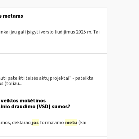
ems metams
kai jau gali įsigyti verslo liudijimus 2025 m. Tai
uti pateikti teisės aktų projektai" - pateikta
 (toliau...
 veiklos mokėtinos
linio draudimo (VSD) sumos?
amos, deklaraci
jos
formavimo
metu
(kai