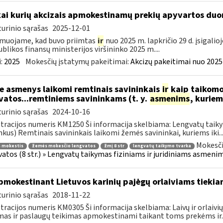
kai kurių akcizais apmokestinamų prekių apyvartos duo
urinio sąrašas
2025-12-01
muojame, kad buvo priimtas
ir
nuo 2025 m. lapkričio 29 d. įsigali
blikos finansų ministerijos viršininko 2025 m....
:
2025
Mokesčių įstatymų pakeitimai:
Akcizų pakeitimai nuo 2025
e asmenys laikomi remtinais savininkais
ir
kaip taikomo
vatos...remtiniems savininkams (t. y.
asmenims
, kurie
urinio sąrašas
2024-10-16
tracijos numeris KM1250 Ši informacija skelbiama: Lengvatų taiky
nkus) Remtinais savininkais laikomi žemės savininkai, kuriems iki..
Mokesči
 mokestis
žemės mokesčio lengvatos
žmį 8 str
lengvatų taikymo tvarka
atos (8 str.) » Lengvatų taikymas fiziniams ir juridiniams asmenim
mokestinant Lietuvos karinių pajėgų orlaiviams tieki
urinio sąrašas
2018-11-22
tracijos numeris KM0305 Ši informacija skelbiama: Laivų ir orlaivi
mas ir paslaugų teikimas apmokestinami taikant toms prekėms ir..