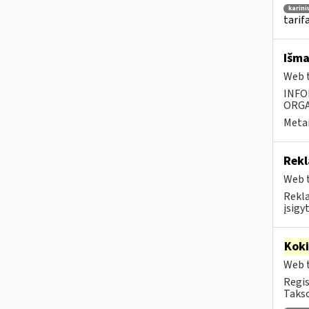
karini
tarifa
Išma
Web t
INFO
ORGA
Metai
Rekl
Web t
Rekla
įsigy
Kok
Web t
Regis
Takso