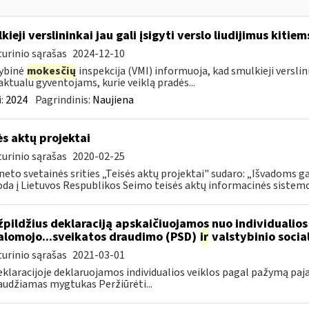
kieji verslininkai jau gali įsigyti verslo liudijimus kiti
urinio sąrašas
2024-12-10
ybinė
mokesčių
inspekcija (VMI) informuoja, kad smulkieji verslinin
aktualu gyventojams, kurie veiklą pradės...
:
2024
Pagrindinis:
Naujiena
ės aktų projektai
urinio sąrašas
2020-02-25
neto svetainės srities „Teisės aktų projektai" sudaro: „Išvadoms ga
da į Lietuvos Respublikos Seimo teisės aktų informacinės sistemos
pildžius deklaraciją apskaičiuojamos nuo individualios
alomojo...sveikatos draudimo (PSD)
ir
valstybinio socia
urinio sąrašas
2021-03-01
eklaracijoje deklaruojamos individualios veiklos pagal pažymą paj
udžiamas mygtukas Peržiūrėti...