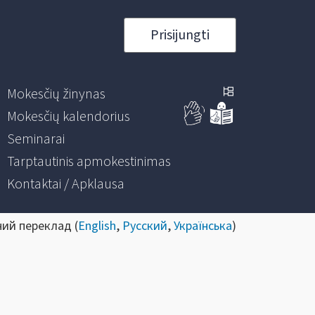
Prisijungti
Mokesčių žinynas
Mokesčių kalendorius
Seminarai
Tarptautinis apmokestinimas
Kontaktai / Apklausa
ний переклад (
English
,
Русский
,
Українська
)