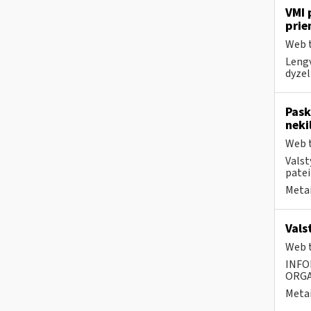
VMI 
prie
Web t
Lengv
dyzel
Pask
neki
Web t
Valst
patei
Metai
Vals
Web t
INFO
ORGA
Metai