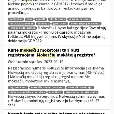
Metinė pajamų deklaracija GPM312 Išmokas išmokėjęs
asmuo, pradėjus jo bankroto ar restruktūrizavimo
procedūrą,...
bankrotas
gpm
gpm312
likvidavimas
reorganizavimas
restruktūrizavimas
terminas
gpmį 24 str
deklaracijos pateikimas
Mokesčių žinyno kategorijos:
Gyventojų
išmokų deklaravimas
pajamų mokestis » Įmonių deklaracijų ir pažymų
teikimas VMI ir gyventojams (V skyrius) » Metinė pajamų
deklaracija GPM312
Kurie
mokesčių
mokėtojai turi būti
registruojami
Mokesčių
mokėtojų registre?
Web turinio sąrašas
2023-01-19
Registracijos numeris KM0229 Ši informacija skelbiama:
Mokesčių mokėtojų registras ir jo tvarkymas (43-47 str.)
Į Mokesčių mokėtojų registrą įregistruojami šie
mokesčių mokėtojai ir kiti asmenys,...
registravimas
mokesčių administravimas
mokesčių mokėtojas
mokesčių mokėtojų registras
maį 45 str.
privalomas registravimas
Mokesčių žinyno kategorijos:
Mokesčių administravimas
» Mokesčių mokėtojų registras ir jo tvarkymas (43-47
str.)