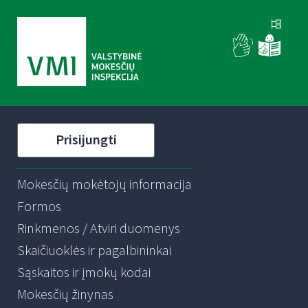
Prisijungti
Mokesčių mokėtojų informacija
Formos
Rinkmenos / Atviri duomenys
Skaičiuoklės ir pagalbininkai
Sąskaitos ir įmokų kodai
Mokesčių žinynas