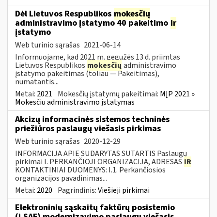
Dėl Lietuvos Respublikos
mokesčių
administravimo įstatymo 40 pakeitimo
ir
įstatymo
Web turinio sąrašas
2021-06-14
Informuojame, kad 2021 m. gegužės 13 d. priimtas
Lietuvos Respublikos
mokesčių
administravimo
įstatymo pakeitimas (toliau — Pakeitimas),
numatantis...
Metai:
2021
Mokesčių įstatymų pakeitimai:
MĮP 2021 »
Mokesčiu administravimo įstatymas
Akcizų informacinės sistemos techninės
priežiūros paslaugų viešasis pirkimas
Web turinio sąrašas
2020-12-29
INFORMACIJA APIE SUDARYTAS SUTARTIS Paslaugų
pirkimai I. PERKANČIOJI ORGANIZACIJA, ADRESAS
IR
KONTAKTINIAI DUOMENYS: I.1. Perkančiosios
organizacijos pavadinimas...
Metai:
2020
Pagrindinis:
Viešieji pirkimai
Elektroninių sąskaitų faktūrų posistemio
(i.SAF) modernizavimo paslaugų viešasis