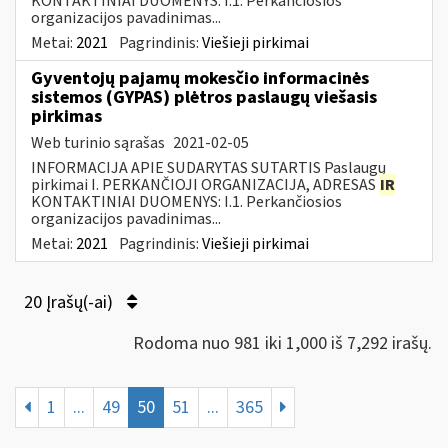
KONTAKTINIAI DUOMENYS: I.1. Perkančiosios
organizacijos pavadinimas...
Metai:
2021
Pagrindinis:
Viešieji pirkimai
Gyventojų pajamų mokesčio informacinės
sistemos (GYPAS) plėtros paslaugų viešasis
pirkimas
Web turinio sąrašas
2021-02-05
INFORMACIJA APIE SUDARYTAS SUTARTIS Paslaugų
pirkimai I. PERKANČIOJI ORGANIZACIJA, ADRESAS
IR
KONTAKTINIAI DUOMENYS: I.1. Perkančiosios
organizacijos pavadinimas...
Metai:
2021
Pagrindinis:
Viešieji pirkimai
20 Įrašų(-ai)
Rodoma nuo 981 iki 1,000 iš 7,292 irašų.
1
...
49
50
51
...
365