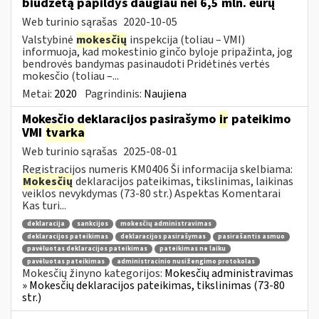
biudžetą papildys daugiau nei 6,5 mln. eurų
Web turinio sąrašas
2020-10-05
Valstybinė
mokesčių
inspekcija (toliau – VMI)
informuoja, kad mokestinio ginčo byloje pripažinta, jog
bendrovės bandymas pasinaudoti Pridėtinės vertės
mokesčio (toliau –...
Metai:
2020
Pagrindinis:
Naujiena
Mokesčio deklaracijos pasirašymo
ir
pateikimo
VMI
tvarka
Web turinio sąrašas
2025-08-01
Registracijos numeris KM0406 Ši informacija skelbiama:
Mokesčių
deklaracijos pateikimas, tikslinimas, laikinas
veiklos nevykdymas (73-80 str.) Aspektas Komentarai
Kas turi...
deklaracija
sankcijos
mokesčių administravimas
deklaracijos pateikimas
deklaracijos pasirašymas
pasirašantis asmuo
pavėluotas deklaracijos pateikimas
pateikimas ne laiku
pavėluotas pateikimas
administracinio nusižengimo protokolas
Mokesčių žinyno kategorijos:
Mokesčių administravimas
» Mokesčių deklaracijos pateikimas, tikslinimas (73-80
str.)