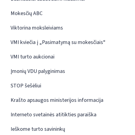
Mokesčių ABC
Viktorina moksleiviams
VMI kviečia į „Pasimatymą su mokesčiais“
VMI turto aukcionai
Įmonių VDU palyginimas
STOP šešėliui
Krašto apsaugos ministerijos informacija
Interneto svetainės atitikties paraiška
Ieškome turto savininkų