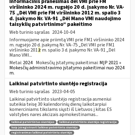
Informacinis pranešimas dėl VMI prie FM
viršininko 2024 m. rugsėjo 20 d. įsakymo Nr. VA-
75 „Dėl VMI prie FM viršininko 2012 m. spalio 3
d. įsakymo Nr. VA-91 „Dėl Mano VMI naudojimo
taisyklių patvirtinimo“ pakeitimo
Web turinio sąrašas
2024-10-04
Informuojame apie priimtą VMI prie FM1 viršininko 2024
m. rugsėjo 20 d. įsakymą Nr. VA-75 „Dėl VMI prie FM1
viršininko 201
2
m. spalio 3 d. įsakymo Nr. VA-91 „Dėl
Mano VMI...
Metai:
2024
Mokesčių įstatymų pakeitimai:
MĮP 2021 »
Mokesčių administravimo įstatymo pakeitimai nuo 2024
m.
Laikinai patvirtinto siuntėjo registracija
Web turinio sąrašas
2023-04-05
Laikinai patvirtinto siuntėjo registracija asmeniui
suteikia teisę 30 kalendorinių dienų laikotarpiui
komerciniams tikslams siųsti iš Lietuvos į kitas ES
valstybes nares akcizais apmokestinamas...
laikinai patvirtintas siuntėjas
laikinai patvirtinto siuntėjo registracija
kaip įsiregistruoti laikinai patvirtintu siuntėju
registravimas laikinai patvirtintu siuntėju