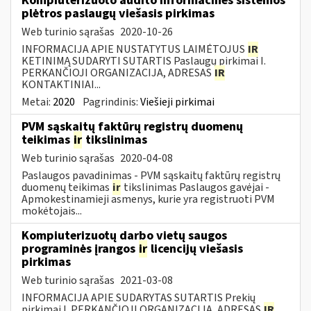
Kompiuterizuoto audito informacinės sistemos
plėtros paslaugų viešasis pirkimas
Web turinio sąrašas
2020-10-26
INFORMACIJA APIE NUSTATYTUS LAIMĖTOJUS
IR
KETINIMĄ SUDARYTI SUTARTIS Paslaugų pirkimai I.
PERKANČIOJI ORGANIZACIJA, ADRESAS
IR
KONTAKTINIAI...
Metai:
2020
Pagrindinis:
Viešieji pirkimai
PVM sąskaitų faktūrų registrų duomenų
teikimas
ir
tikslinimas
Web turinio sąrašas
2020-04-08
Paslaugos pavadinimas - PVM sąskaitų faktūrų registrų
duomenų teikimas
ir
tikslinimas Paslaugos gavėjai -
Apmokestinamieji asmenys, kurie yra registruoti PVM
mokėtojais...
Kompiuterizuotų darbo vietų saugos
programinės įrangos
ir
licencijų viešasis
pirkimas
Web turinio sąrašas
2021-03-08
INFORMACIJA APIE SUDARYTAS SUTARTIS Prekių
pirkimai I. PERKANČIOJI ORGANIZACIJA, ADRESAS
IR