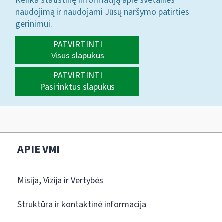
Renka statistinę informaciją apie svetainės
naudojimą ir naudojami Jūsų naršymo patirties
gerinimui.
PATVIRTINTI
Visus slapukus
PATVIRTINTI
Pasirinktus slapukus
APIE VMI
Misija, Vizija ir Vertybės
Struktūra ir kontaktinė informacija