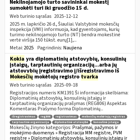
Nekilnojamojo turto savininkai mokestį
sumokėti turi iki gruodžio 15 d.
Web turinio sąrašas
2025-12-12
2025 m. lapkričio 26 d., Šiauliai. Valstybinė mokesčių
inspekcija (VMI) informuoja, kad gyventojams, kurių
turimo nekilnojamojo turto (NT) bendra mokestinė
vertė viršija 150 tūkst. eurų[1],...
Metai:
2025
Pagrindinis:
Naujiena
Kokia
yra diplomatinių atstovybių, konsulinių
įstaigų, tarptautinių organizacijų...arba jų
atstovybių įregistravimo į/išregistravimo iš
Mokesčių
mokėtojų registro
tvarka
Web turinio sąrašas
2025-09-18
Registracijos numeris KM1391 Ši informacija skelbiama:
Diplomatinių atstovybių, konsulinių įstaigų ir
tarptautinių organizacijų prašymas (REG806) Aspektas
Komentaras Prašymo forma Diplomatinių...
išregistravimas
reg806
registravimas
mokesčių mokėtojų registras
tarptautinė organizacija
diplomatinė atstovybė
konsulinė įstaiga
Mokesčių žinyno kategorijos:
Prašymai, pažymos ir
mokėjimo duomenys » Registracija MM registre, PVM
registre » Diplomatinių atstovybių, konsulinių įstaigų ir