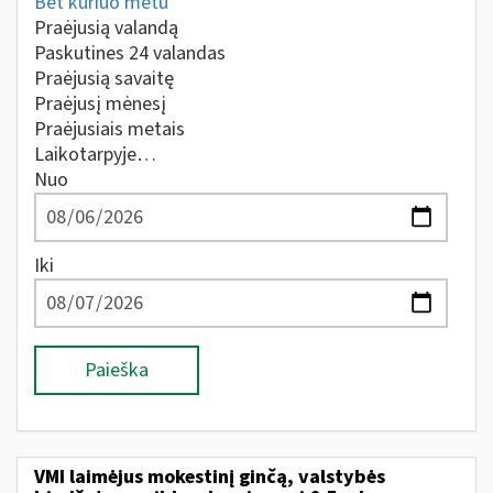
Bet kuriuo metu
Praėjusią valandą
Paskutines 24 valandas
Praėjusią savaitę
Praėjusį mėnesį
Praėjusiais metais
Laikotarpyje…
Nuo
Iki
Paieška
VMI laimėjus mokestinį ginčą, valstybės