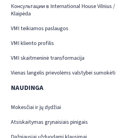
Консультации в International House Vilnius /
Klaipėda
VMI teikiamos paslaugos
VMI kliento profilis
VMI skaitmeninė transformacija
Vienas langelis prievolėms valstybei sumokėti
NAUDINGA
Mokesčiai ir jų dydžiai
Atsiskaitymas grynaisiais pinigais
Dažniausiai užduodami klausimai