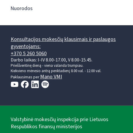
Nuorodos
Konsultacijos mokesčių klausimais ir paslaugos
gyventojams:
+370 5 260 5060
Darbo laikas: I-IV 8.00-17.00, V 8.00-15.45.
Prieššventinę dieną - viena valanda trumpiau.
Kiekvieno mėnesio antrą penktadienį 8.00 val. - 12.00 val.
Mano VMI
Paklausimas per
Valstybinė mokesčių inspekcija prie Lietuvos
Respublikos finansų ministerijos