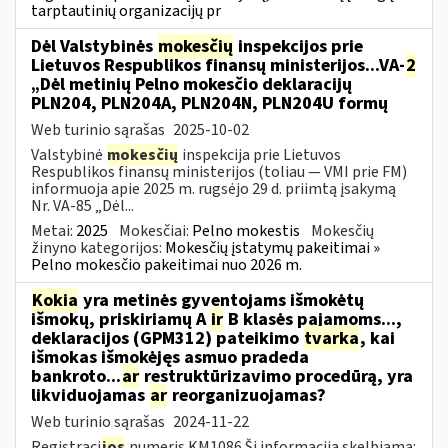
tarptautinių organizacijų pr
Dėl Valstybinės
mokesčių
inspekcijos prie
Lietuvos Respublikos finansų ministerijos...VA-
2
„Dėl metinių Pelno mokesčio deklaracijų
PLN204, PLN204A, PLN204N, PLN204U formų
Web turinio sąrašas
2025-10-02
Valstybinė
mokesčių
inspekcija prie Lietuvos
Respublikos finansų ministerijos (toliau — VMI prie FM)
informuoja apie 2025 m. rugsėjo 29 d. priimtą įsakymą
Nr. VA-85 „Dėl...
Metai:
2025
Mokesčiai:
Pelno mokestis
Mokesčių
žinyno kategorijos:
Mokesčių įstatymų pakeitimai »
Pelno mokesčio pakeitimai nuo 2026 m.
Kokia
yra metinės gyventojams išmokėtų
išmokų, priskiriamų A
ir
B klasės pajamoms...,
deklaracijos (GPM312) pateikimo
tvarka
, kai
išmokas išmokėjęs asmuo pradeda
bankroto...
ar
restruktūrizavimo procedūrą, yra
likviduojamas
ar
reorganizuojamas?
Web turinio sąrašas
2024-11-22
Registraci
jos
numeris KM1086 Ši informacija skelbiama: