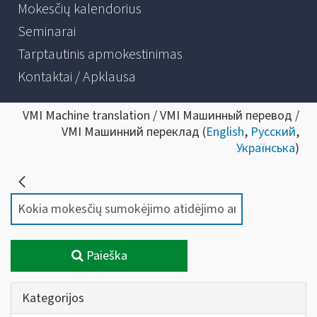
Mokesčių kalendorius
Seminarai
Tarptautinis apmokestinimas
Kontaktai / Apklausa
VMI Machine translation / VMI Машинный перевод /
VMI Машинний переклад (
English
,
Русский
,
Українська
)
Paieška
Kategorijos