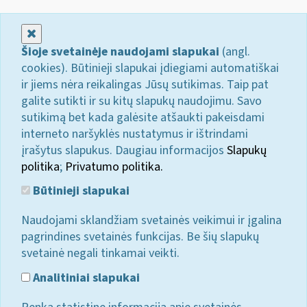
Uždaryti
Šioje svetainėje naudojami slapukai
(angl.
cookies). Būtinieji slapukai įdiegiami automatiškai
ir jiems nėra reikalingas Jūsų sutikimas. Taip pat
galite sutikti ir su kitų slapukų naudojimu. Savo
sutikimą bet kada galėsite atšaukti pakeisdami
interneto naršyklės nustatymus ir ištrindami
įrašytus slapukus. Daugiau informacijos
Slapukų
politika
;
Privatumo politika.
Būtinieji slapukai
Naudojami sklandžiam svetainės veikimui ir įgalina
pagrindines svetainės funkcijas. Be šių slapukų
svetainė negali tinkamai veikti.
Analitiniai slapukai