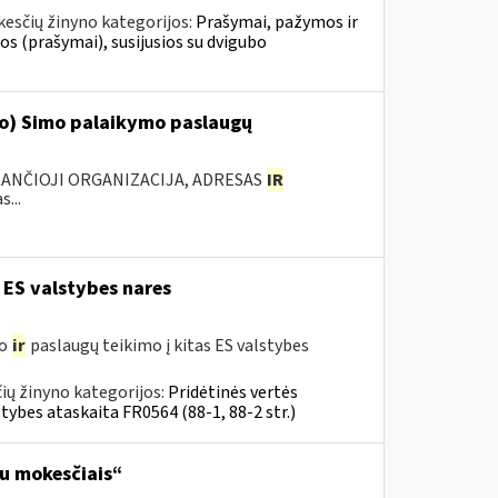
esčių žinyno kategorijos:
Prašymai, pažymos ir
 (prašymai), susijusios su dvigubo
‘o) Simo palaikymo paslaugų
KANČIOJI ORGANIZACIJA, ADRESAS
IR
...
 ES valstybes nares
mo
ir
paslaugų teikimo į kitas ES valstybes
ių žinyno kategorijos:
Pridėtinės vertės
tybes ataskaita FR0564 (88-1, 88-2 str.)
su mokesčiais“