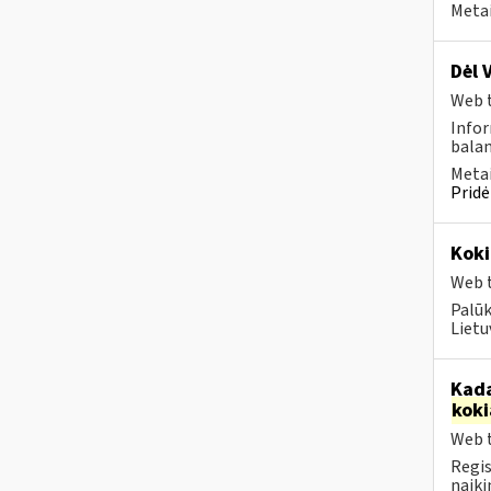
Metai
Dėl 
Web t
Infor
balan
Metai
Pridė
Koki
Web t
Palūk
Lietu
Kada
koki
Web t
Regis
naiki