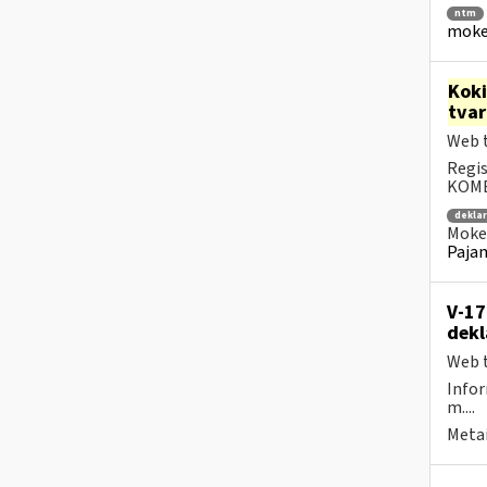
ntm
mokes
Kok
tva
Web t
Regis
KOMEN
dekla
Mokes
Pajam
V-17
dekl
Web t
Infor
m....
Metai