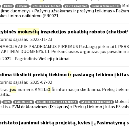
Mok
fr0023
pažyma
užsienio rezidentas
gautos pajamos
sumokėti mokesčiai
imo duomenys » Pažymų užsakymas ir prašymų teikimas » Pažymos
kestinimo naikinimu (FR0021,
tybinės
mokesčių
inspekcijos pokalbių roboto (chatbot
urinio sąrašas
2022-11-23
RMACIJA APIE PRADEDAMUS PIRKIMUS Paslaugų pirkimai I. PER
KTINIAI DUOMENYS: I.1. Perkančiosios organizacijos pavadinimas
:
2022
Pagrindinis:
Viešieji pirkimai
lima tikslinti prekių tiekimo
ir
paslaugų teikimo į kitas
urinio sąrašas
2025-07-02
traci
jos
numeris KM115
2
Ši informacija skelbiama: Prekių tieki
ita...
Mokesč
pvm
pvmį 88-1 str
prekių tiekimo į es ataskaita
ataskaitos tikslinimas
tis » PVM deklaravimas (IX skyrius) » Prekių tiekimo į kitas ES vals
pristato jaunimui skirtą projektą, kvies į „Pasimatymą 