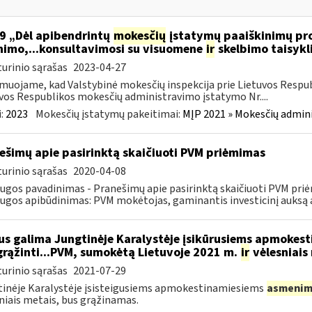
9 „Dėl apibendrintų
mokesčių
įstatymų paaiškinimų pro
nimo,...konsultavimosi su visuomene
ir
skelbimo taisykl
urinio sąrašas
2023-04-27
muojame, kad Valstybinė mokesčių inspekcija prie Lietuvos Respub
vos Respublikos mokesčių administravimo įstatymo Nr....
:
2023
Mokesčių įstatymų pakeitimai:
MĮP 2021 » Mokesčių admin
ešimų apie pasirinktą skaičiuoti PVM priėmimas
urinio sąrašas
2020-04-08
ugos pavadinimas - Pranešimų apie pasirinktą skaičiuoti PVM pri
ugos apibūdinimas: PVM mokėtojas, gaminantis investicinį auksą ar
s galima Jungtinėje Karalystėje įsikūrusiems apmokes
grąžinti...PVM, sumokėtą Lietuvoje 2021 m.
ir
vėlesniais
urinio sąrašas
2021-07-29
inėje Karalystėje įsisteigusiems apmokestinamiesiems
asmenim
niais metais, bus grąžinamas.