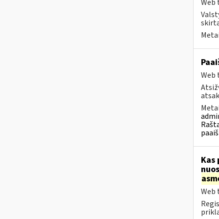
Web t
Valst
skirt
Metai
Paai
Web t
Atsiž
atsak
Metai
admin
Rašta
paaiš
Kas 
nuos
asm
Web t
Regis
prikl