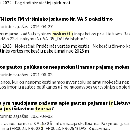
:
2022
Pagrindinis:
Viešieji pirkimai
VMI prie FM viršininko įsakymo Nr. VA-5 pakeitimo
urinio sąrašas
2026-04-27
muojame, kad Valstybinės
mokesčių
inspekcijos prie Lietuvos Re
džio 23 d. įsakymu Nr. VA-35 „Dėl Valstybinės...
:
2026
Mokesčiai:
Pridėtinės vertės mokestis
Mokesčių žinyno ka
tinės vertės mokesčių pakeitimai nuo 2026 m.
os gautos palūkanos neapmokestinamos pajamų mokes
urinio sąrašas
2021-06-03
anos, kurios neapmokestinamos gyventojų pajamų mokesčiu nepr
vos įmonių gautos palūkanos už ne nuosavybės vertybinius popierius
 yra naudojama pažyma apie gautas pajamas
ir
Lietuv
a
jos
išdavimo
tvarka
?
urinio sąrašas
2025-04-02
tracijos numeris KM1530 Ši informacija skelbiama: Pažymos (praš
nimu (FR0021, FR002
2
, FR0023, FR0254) DAS-3 pažyma...