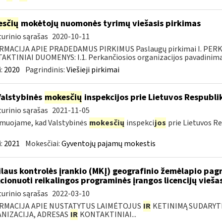
sčių
mokėtojų nuomonės tyrimų viešasis pirkimas
urinio sąrašas
2020-10-11
RMACIJA APIE PRADEDAMUS PIRKIMUS Paslaugų pirkimai I. PER
KTINIAI DUOMENYS: I.1. Perkančiosios organizacijos pavadinimas
:
2020
Pagrindinis:
Viešieji pirkimai
Valstybinės
mokesčių
inspekcijos prie Lietuvos Respublik
urinio sąrašas
2021-11-05
muojame, kad Valstybinės
mokesčių
inspekci
jos
prie Lietuvos Re
:
2021
Mokesčiai:
Gyventojų pajamų mokestis
laus kontrolės įrankio (MKĮ) geografinio žemėlapio pag
cionuoti reikalingos programinės įrangos licencijų vieša
urinio sąrašas
2022-03-10
RMACIJA APIE NUSTATYTUS LAIMĖTOJUS
IR
KETINIMĄ SUDARYTI 
NIZACIJA, ADRESAS
IR
KONTAKTINIAI...