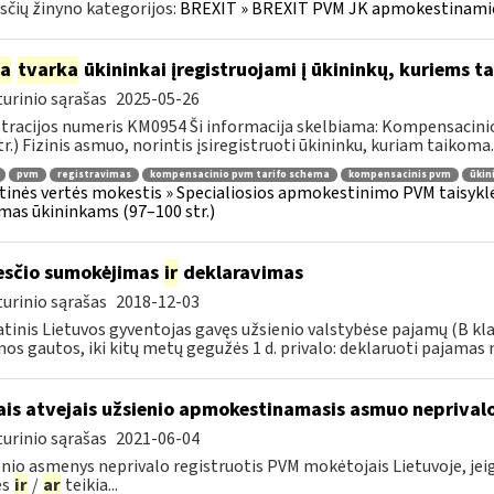
čių žinyno kategorijos:
BREXIT » BREXIT PVM JK apmokestinam
ia
tvarka
ūkininkai įregistruojami į ūkininkų, kuriems
urinio sąrašas
2025-05-26
tracijos numeris KM0954 Ši informacija skelbiama: Kompensacini
tr.) Fizinis asmuo, norintis įsiregistruoti ūkininku, kuriam taikoma..
pvm
registravimas
kompensacinio pvm tarifo schema
kompensacinis pvm
ūkin
tinės vertės mokestis » Specialiosios apmokestinimo PVM taisyk
mas ūkininkams (97–100 str.)
sčio sumokėjimas
ir
deklaravimas
urinio sąrašas
2018-12-03
tinis Lietuvos gyventojas gavęs užsienio valstybėse pajamų (B kl
os gautos, iki kitų metų gegužės 1 d. privalo: deklaruoti pajamas 
ais atvejais užsienio apmokestinamasis asmuo neprivalo
urinio sąrašas
2021-06-04
nio asmenys neprivalo registruotis PVM mokėtojais Lietuvoje, jeigu 
es
ir
/
ar
teikia...