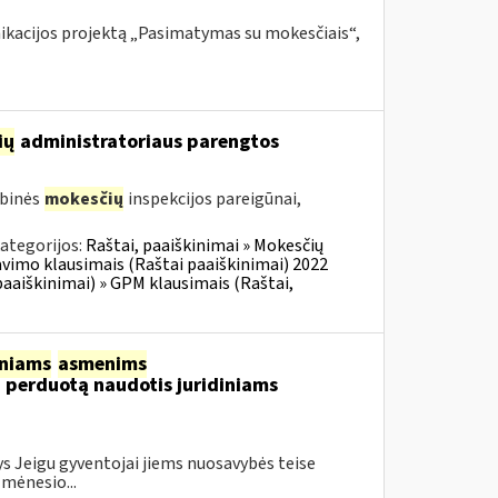
nikacijos projektą „Pasimatymas su mokesčiais“,
ių
administratoriaus parengtos
ybinės
mokesčių
inspekcijos pareigūnai,
ategorijos:
Raštai, paaiškinimai » Mokesčių
vimo klausimais (Raštai paaiškinimai) 2022
aaiškinimai) » GPM klausimais (Raštai,
iniams
asmenims
, perduotą naudotis juridiniams
s Jeigu gyventojai jiems nuosavybės teise
 mėnesio...