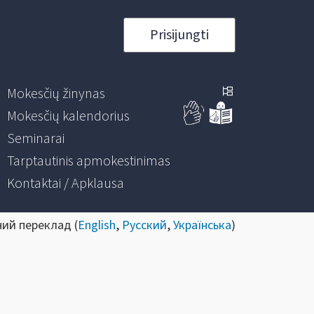
Prisijungti
Mokesčių žinynas
Mokesčių kalendorius
Seminarai
Tarptautinis apmokestinimas
Kontaktai / Apklausa
ний переклад (
English
,
Русский
,
Українська
)