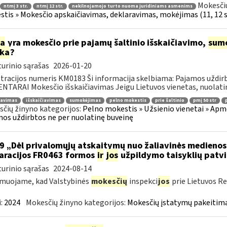
Mokesčių
ntmį 3 str.
ntmį 12 str.
nekilnojamojo turto nuoma juridiniams asmenims
tis » Mokesčio apskaičiavimas, deklaravimas, mokėjimas (11, 12 st
ia
yra mokesčio prie pajamų šaltinio išskaičiavimo,
sum
rka
?
urinio sąrašas
2026-01-20
tracijos numeris KM0183 Ši informacija skelbiama: Pajamos uždi
TARAI Mokesčio išskaičiavimas Jeigu Lietuvos vienetas, nuolatinė
ravimas
išskaičiavimas
sumokėjimas
pelno mokestis
prie šaltinio
pmį 50 str
čių žinyno kategorijos:
Pelno mokestis » Užsienio vienetai » Apm
os uždirbtos ne per nuolatinę buveinę
9 „Dėl privalomųjų atskaitymų nuo žaliavinės medieno
aracijos FR0463 formos
ir
jos
užpildymo taisyklių patvi
urinio sąrašas
2024-08-14
muojame, kad Valstybinės
mokesčių
inspekci
jos
prie Lietuvos Re
:
2024
Mokesčių žinyno kategorijos:
Mokesčių įstatymų pakeitima