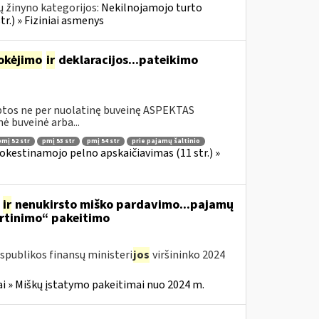
 žinyno kategorijos:
Nekilnojamojo turto
r.) » Fiziniai asmenys
okėjimo
ir
deklaracijos...pateikimo
rbtos ne per nuolatinę buveinę ASPEKTAS
 buveinė arba...
pmį 52 str
pmį 53 str
pmį 54 str
prie pajamų šaltinio
okestinamojo pelno apskaičiavimas (11 str.) »
s
ir
nenukirsto miško pardavimo...pajamų
rtinimo“ pakeitimo
spublikos finansų ministeri
jos
viršininko 2024
i » Miškų įstatymo pakeitimai nuo 2024 m.