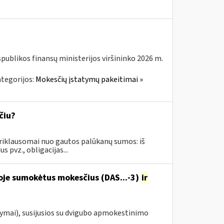
spublikos finansų ministerijos viršininko 2026 m.
tegorijos:
Mokesčių įstatymų pakeitimai »
čiu?
iklausomai nuo gautos palūkanų sumos: iš
 pvz., obligacijas...
oje sumokėtus mokesčius (DAS...-3)
ir
ymai), susijusios su dvigubo apmokestinimo