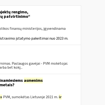
jektų rengimo,
ių patvirtinimo“
likos finansų ministerijos, įgyvendinama
istravimo įstatymo pakeitimai nuo 2023 m.
ėmimas. Paslaugos gavėjai - PVM mokėtojai.
ba bet kokį...
tinamiesiems
asmenims
 metais?
s
PVM, sumokėtas Lietuvoje 2021 m.
ir