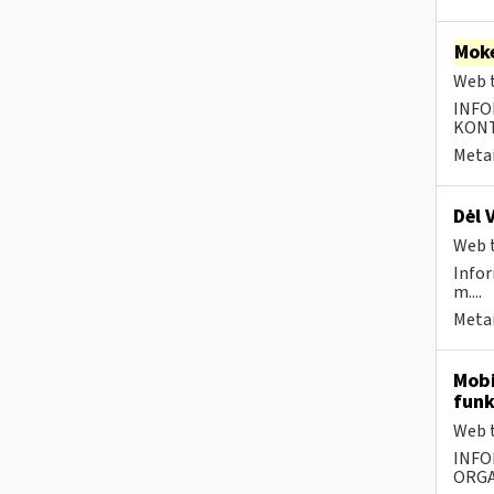
Moke
Web t
INFO
KONTA
Metai
Dėl 
Web t
Infor
m....
Metai
Mobi
funk
Web t
INFO
ORGA