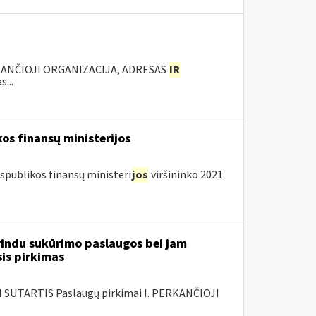
KANČIOJI ORGANIZACIJA, ADRESAS
IR
...
os finansų ministerijos
spublikos finansų ministeri
jos
viršininko 2021
rindu sukūrimo paslaugos bei jam
sis pirkimas
SUTARTIS Paslaugų pirkimai I. PERKANČIOJI