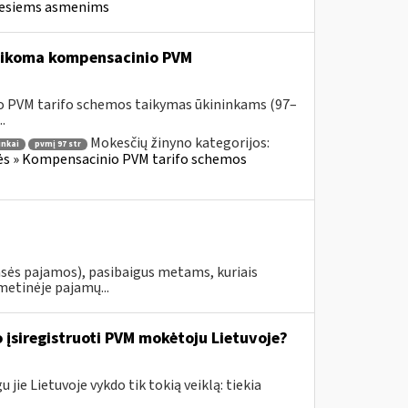
iesiems asmenims
 taikoma kompensacinio PVM
o PVM tarifo schemos taikymas ūkininkams (97–
.
Mokesčių žinyno kategorijos:
inkai
pvmį 97 str
lės » Kompensacinio PVM tarifo schemos
asės pajamos), pasibaigus metams, kuriais
metinėje pajamų...
 įsiregistruoti PVM mokėtoju Lietuvoje?
jie Lietuvoje vykdo tik tokią veiklą: tiekia