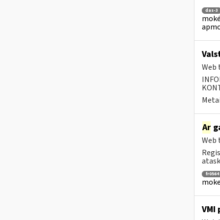
das-3
mokėj
apmo
Vals
Web t
INFO
KONTA
Metai
Ar
ga
Web t
Regis
ataska
fr0564
mokes
VMI 