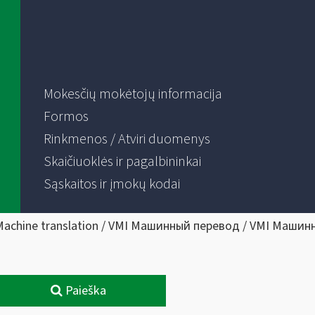
Mokesčių mokėtojų informacija
Formos
Rinkmenos / Atviri duomenys
Skaičiuoklės ir pagalbininkai
Sąskaitos ir įmokų kodai
Machine translation / VMI Машинный перевод / VMI Машин
Paieška