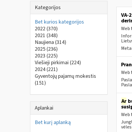
Kategorijos
VA-2
deri
Bet kurios kategorijos
2022
(370)
Web t
2021
(348)
Infor
Lietu
Naujiena
(314)
Metai
2025
(236)
2023
(225)
Viešieji pirkimai
(224)
Pran
2024
(221)
Web t
Gyventojų pajamų mokestis
Pasla
(151)
Pasla
Ar
bu
susi
Aplankai
Web t
Bet kurį aplanką
Jungt
vėles