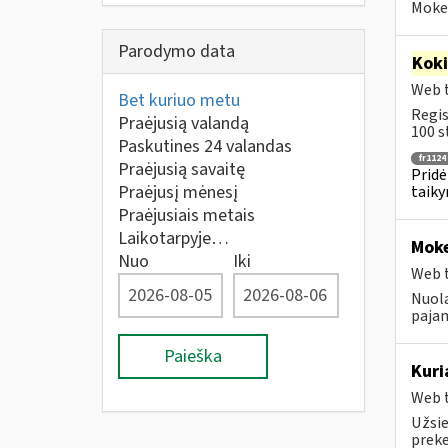
Mokes
Parodymo data
Kok
Web t
Bet kuriuo metu
Regis
Praėjusią valandą
100 s
Paskutines 24 valandas
fr1124
Praėjusią savaitę
Pridė
Praėjusį mėnesį
taiky
Praėjusiais metais
Laikotarpyje…
Moke
Nuo
Iki
Web t
Nuola
pajam
Paieška
Kuri
Web t
Užsie
prek