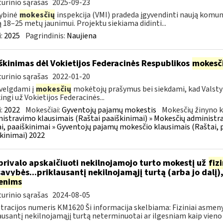
urinio sąrašas
2025-09-23
ybinė
mokesčių
inspekcija (VMI) pradeda įgyvendinti naują komu
ą 18–25 metų jaunimui. Projektu siekiama didinti...
:
2025
Pagrindinis:
Naujiena
škinimas dėl Vokietijos Federacinės Respublikos
mokesč
urinio sąrašas
2022-01-20
velgdami į
mokesčių
mokėtojų prašymus bei siekdami, kad Valst
ingi už Vokietijos Federacinės...
:
2022
Mokesčiai:
Gyventojų pajamų mokestis
Mokesčių žinyno k
istravimo klausimais (Raštai paaiškinimai) » Mokesčių administra
i, paaiškinimai » Gyventojų pajamų mokesčio klausimais (Raštai, p
kinimai) 2022
privalo apskaičiuoti nekilnojamojo turto mokestį už
fiz
avybės...priklausantį nekilnojamąjį turtą (arba jo dalį)
enims
urinio sąrašas
2024-08-05
tracijos numeris KM1620 Ši informacija skelbiama: Fiziniai asmeny
ausantį nekilnojamąjį turtą neterminuotai ar ilgesniam kaip vieno