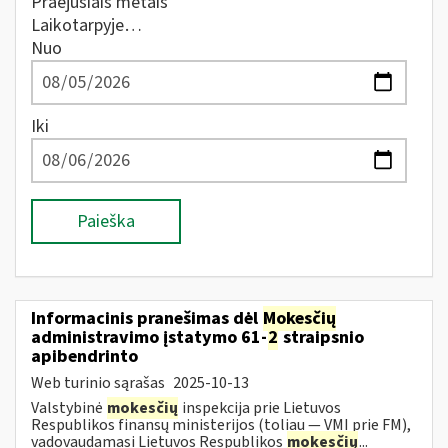
Praėjusiais metais
Laikotarpyje…
Nuo
Iki
Paieška
Informacinis pranešimas dėl
Mokesčių
administravimo įstatymo 61-
2
straipsnio
apibendrinto
Web turinio sąrašas
2025-10-13
Valstybinė
mokesčių
inspekcija prie Lietuvos
Respublikos finansų ministerijos (toliau — VMI prie FM),
vadovaudamasi Lietuvos Respublikos
mokesčių
...