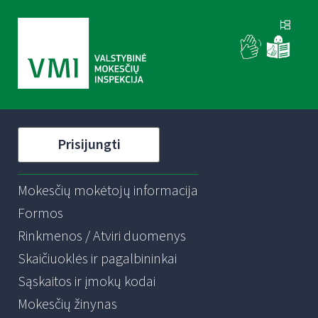
Prisijungti
Mokesčių mokėtojų informacija
Formos
Rinkmenos / Atviri duomenys
Skaičiuoklės ir pagalbininkai
Sąskaitos ir įmokų kodai
Mokesčių žinynas