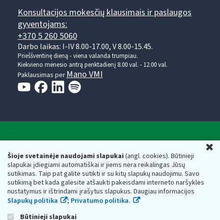
Konsultacijos mokesčių klausimais ir paslaugos
gyventojams:
+370 5 260 5060
Darbo laikas: I-IV 8.00-17.00, V 8.00-15.45.
Prieššventinę dieną - viena valanda trumpiau.
Kiekvieno mėnesio antrą penktadienį 8.00 val. - 12.00 val.
Mano VMI
Paklausimas per
Valstybinė mokesčių inspekcija prie Lietuvos
U
Respublikos finansų ministerijos
Šioje svetainėje naudojami slapukai
(angl. cookies). Būtinieji
slapukai įdiegiami automatiškai ir jiems nėra reikalingas Jūsų
Biudžetinė įstaiga. Juridinio asmens kodas — 188659752,
sutikimas. Taip pat galite sutikti ir su kitų slapukų naudojimu. Savo
adresas: Vasario 16-osios g. 14, 01107 Vilnius, Lietuva, el.paštas:
sutikimą bet kada galėsite atšaukti pakeisdami interneto naršyklės
vmi@vmi.lt
, E. pristatymo dėžutės adresas 188659752
nustatymus ir ištrindami įrašytus slapukus. Daugiau informacijos
Duomenys apie Valstybinę mokesčių inspekciją prie Lietuvos
Slapukų politika
;
Privatumo politika.
Respublikos finansų ministerijos kaupiami ir saugomi Juridinių
asmenų registre
Būtinieji slapukai