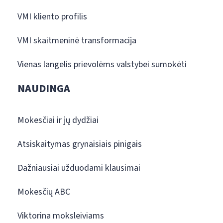
VMI kliento profilis
VMI skaitmeninė transformacija
Vienas langelis prievolėms valstybei sumokėti
NAUDINGA
Mokesčiai ir jų dydžiai
Atsiskaitymas grynaisiais pinigais
Dažniausiai užduodami klausimai
Mokesčių ABC
Viktorina moksleiviams