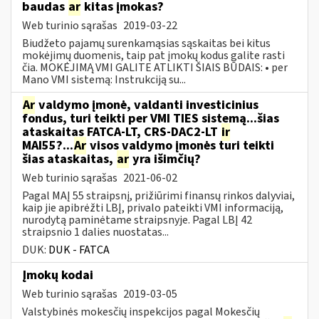
baudas
ar
kitas įmokas?
Web turinio sąrašas
2019-03-22
Biudžeto pajamų surenkamąsias sąskaitas bei kitus
mokėjimų duomenis, taip pat įmokų kodus galite rasti
čia. MOKĖJIMĄ VMI GALITE ATLIKTI ŠIAIS BŪDAIS: • per
Mano VMI sistemą: Instrukciją su...
Ar
valdymo įmonė, valdanti investicinius
fondus, turi teikti per VMI TIES sistemą...šias
ataskaitas FATCA-LT, CRS-DAC2-LT
ir
MAI55?...
Ar
visos valdymo įmonės turi teikti
šias ataskaitas,
ar
yra išimčių?
Web turinio sąrašas
2021-06-02
Pagal MAĮ 55 straipsnį, prižiūrimi finansų rinkos dalyviai,
kaip jie apibrėžti LBĮ, privalo pateikti VMI informaciją,
nurodytą paminėtame straipsnyje. Pagal LBĮ 42
straipsnio 1 dalies nuostatas...
DUK:
DUK - FATCA
Įmokų kodai
Web turinio sąrašas
2019-03-05
Valstybinės mokesčių inspekcijos pagal Mokesčių