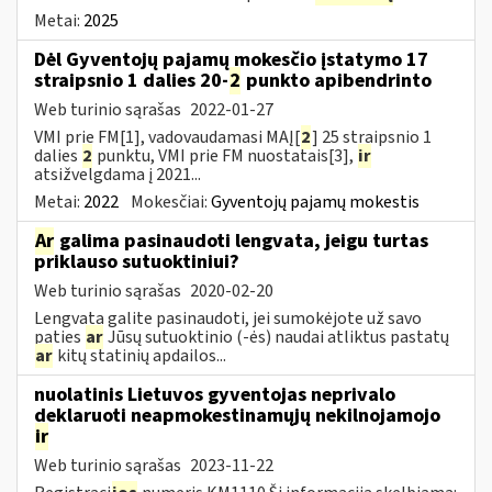
Metai:
2025
Dėl Gyventojų pajamų mokesčio įstatymo 17
straipsnio 1 dalies 20-
2
punkto apibendrinto
Web turinio sąrašas
2022-01-27
VMI prie FM[1], vadovaudamasi MAĮ[
2
] 25 straipsnio 1
dalies
2
punktu, VMI prie FM nuostatais[3],
ir
atsižvelgdama į 2021...
Metai:
2022
Mokesčiai:
Gyventojų pajamų mokestis
Ar
galima pasinaudoti lengvata, jeigu turtas
priklauso sutuoktiniui?
Web turinio sąrašas
2020-02-20
Lengvata galite pasinaudoti, jei sumokėjote už savo
paties
ar
Jūsų sutuoktinio (-ės) naudai atliktus pastatų
ar
kitų statinių apdailos...
nuolatinis Lietuvos gyventojas neprivalo
deklaruoti neapmokestinamųjų nekilnojamojo
ir
Web turinio sąrašas
2023-11-22