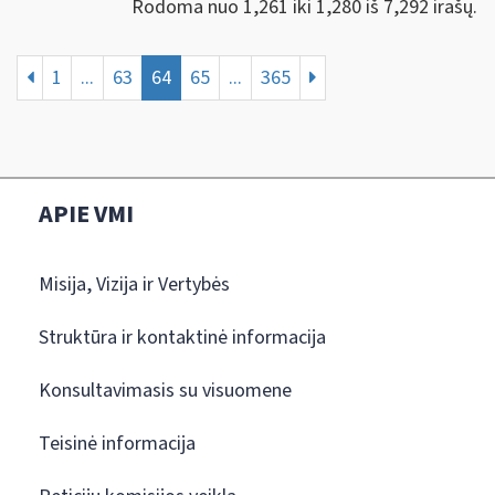
Rodoma nuo 1,261 iki 1,280 iš 7,292 irašų.
1
...
63
64
65
...
365
APIE VMI
Misija, Vizija ir Vertybės
Struktūra ir kontaktinė informacija
Konsultavimasis su visuomene
Teisinė informacija