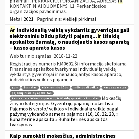
pirkimai I. PERKANČIOJI ORGANIZACIJA, ADRESAS
IR
KONTAKTINIAI DUOMENYS: I.1. Perkančiosios
organizacijos pavadinimas...
Metai:
2021
Pagrindinis:
Viešieji pirkimai
Ar
individualią veiklą vykdantis gyventojas gali
elektroniniu būdu pildyti pajamų...
ir
išlaidų
apskaitos žurnalą, o naudojantis kasos aparatą
– kasos aparato kasos
Web turinio sąrašas
2018-11-22
Registracijos numeris KM0602 Ši informacija skelbiama:
Finansinės apskaitos tvarkymas Individualią veiklą
vykdantys gyventojai ir nenaudojantys kasos aparato,
individualios veiklos pajamų ir...
gpm
žurnalas
elektroniniu būdu
individuali veikla
kasos aparatas
pajamų ir išlaidų apskaitos
Mokesčių
kasos aparato kasos operacijų ir išlaidų apskaitos žurnalas
žinyno kategorijos:
Gyventojų pajamų mokestis »
Pajamos iš verslo/ veiklos » Individualią veiklą pagal
pažymą vykdančio asmens pajamos (10, 18, 22, 23, »
Buhalterinė apskaita » Buhalterinės apskaitos
tvarkymas
Kaip sumokėti mokesčius, administracines