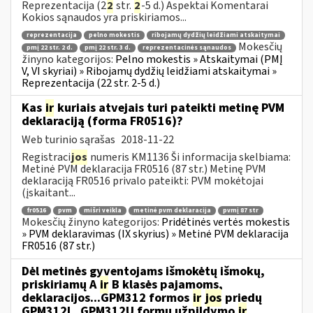
Reprezentacija (2
2
str.
2
-5 d.) Aspektai Komentarai
Kokios sąnaudos yra priskiriamos...
reprezentacija
pelno mokestis
ribojamų dydžių leidžiami atskaitymai
Mokesčių
pmį 22 str. 2 d.
pmį 22 str. 3 d.
reprezentacinės sąnaudos
žinyno kategorijos:
Pelno mokestis » Atskaitymai (PMĮ
V, VI skyriai) » Ribojamų dydžių leidžiami atskaitymai »
Reprezentacija (22 str. 2-5 d.)
Kas
ir
kuriais atvejais turi pateikti metinę PVM
deklaraciją (forma FR0516)?
Web turinio sąrašas
2018-11-22
Registraci
jos
numeris KM1136 Ši informacija skelbiama:
Metinė PVM deklaracija FR0516 (87 str.) Metinę PVM
deklaraciją FR0516 privalo pateikti: PVM mokėtojai
(įskaitant...
fr0516
pvm
mišri veikla
metinė pvm deklaracija
pvmį 87 str
Mokesčių žinyno kategorijos:
Pridėtinės vertės mokestis
» PVM deklaravimas (IX skyrius) » Metinė PVM deklaracija
FR0516 (87 str.)
Dėl metinės gyventojams išmokėtų išmokų,
priskiriamų A
ir
B klasės pajamoms,
deklaracijos...GPM312 formos
ir
jos
priedų
GPM312L, GPM312U formų užpildymo
ir