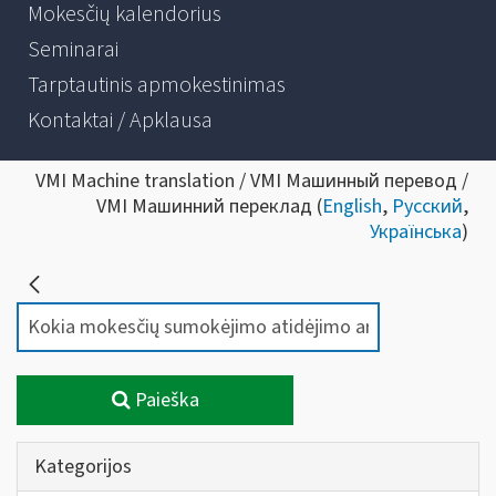
Mokesčių kalendorius
Seminarai
Tarptautinis apmokestinimas
Kontaktai / Apklausa
VMI Machine translation / VMI Машинный перевод /
VMI Машинний переклад (
English
,
Русский
,
Українська
)
Paieška
Kategorijos