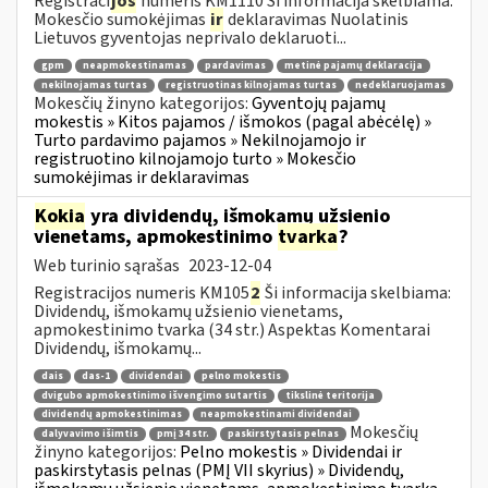
Registraci
jos
numeris KM1110 Ši informacija skelbiama:
Mokesčio sumokėjimas
ir
deklaravimas Nuolatinis
Lietuvos gyventojas neprivalo deklaruoti...
gpm
neapmokestinamas
pardavimas
metinė pajamų deklaracija
nekilnojamas turtas
registruotinas kilnojamas turtas
nedeklaruojamas
Mokesčių žinyno kategorijos:
Gyventojų pajamų
mokestis » Kitos pajamos / išmokos (pagal abėcėlę) »
Turto pardavimo pajamos » Nekilnojamojo ir
registruotino kilnojamojo turto » Mokesčio
sumokėjimas ir deklaravimas
Kokia
yra dividendų, išmokamų užsienio
vienetams, apmokestinimo
tvarka
?
Web turinio sąrašas
2023-12-04
Registracijos numeris KM105
2
Ši informacija skelbiama:
Dividendų, išmokamų užsienio vienetams,
apmokestinimo tvarka (34 str.) Aspektas Komentarai
Dividendų, išmokamų...
dais
das-1
dividendai
pelno mokestis
dvigubo apmokestinimo išvengimo sutartis
tikslinė teritorija
dividendų apmokestinimas
neapmokestinami dividendai
Mokesčių
dalyvavimo išimtis
pmį 34 str.
paskirstytasis pelnas
žinyno kategorijos:
Pelno mokestis » Dividendai ir
paskirstytasis pelnas (PMĮ VII skyrius) » Dividendų,