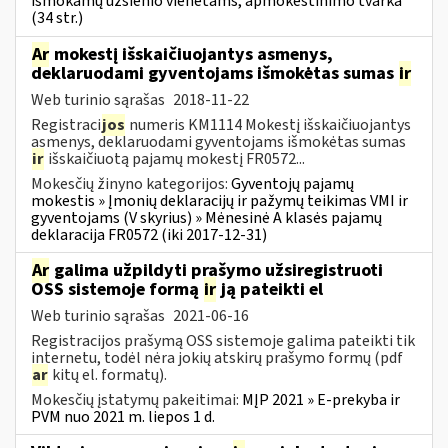
išmokamų užsienio vienetams, apmokestinimo tvarka
(34 str.)
Ar
mokestį išskaičiuojantys asmenys,
deklaruodami gyventojams išmokėtas sumas
ir
Web turinio sąrašas
2018-11-22
Registraci
jos
numeris KM1114 Mokestį išskaičiuojantys
asmenys, deklaruodami gyventojams išmokėtas sumas
ir
išskaičiuotą pajamų mokestį FR0572...
Mokesčių žinyno kategorijos:
Gyventojų pajamų
mokestis » Įmonių deklaracijų ir pažymų teikimas VMI ir
gyventojams (V skyrius) » Mėnesinė A klasės pajamų
deklaracija FR0572 (iki 2017-12-31)
Ar
galima užpildyti prašymo užsiregistruoti
OSS sistemoje formą
ir
ją pateikti el
Web turinio sąrašas
2021-06-16
Registracijos prašymą OSS sistemoje galima pateikti tik
internetu, todėl nėra jokių atskirų prašymo formų (pdf
ar
kitų el. formatų).
Mokesčių įstatymų pakeitimai:
MĮP 2021 » E-prekyba ir
PVM nuo 2021 m. liepos 1 d.