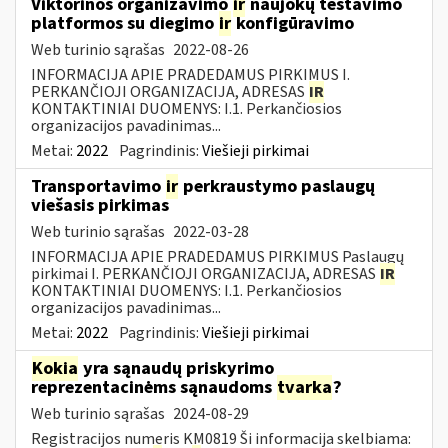
Viktorinos organizavimo
ir
naujokų testavimo
platformos su diegimo
ir
konfigūravimo
Web turinio sąrašas
2022-08-26
INFORMACIJA APIE PRADEDAMUS PIRKIMUS I.
PERKANČIOJI ORGANIZACIJA, ADRESAS
IR
KONTAKTINIAI DUOMENYS: I.1. Perkančiosios
organizacijos pavadinimas...
Metai:
2022
Pagrindinis:
Viešieji pirkimai
Transportavimo
ir
perkraustymo paslaugų
viešasis pirkimas
Web turinio sąrašas
2022-03-28
INFORMACIJA APIE PRADEDAMUS PIRKIMUS Paslaugų
pirkimai I. PERKANČIOJI ORGANIZACIJA, ADRESAS
IR
KONTAKTINIAI DUOMENYS: I.1. Perkančiosios
organizacijos pavadinimas...
Metai:
2022
Pagrindinis:
Viešieji pirkimai
Kokia
yra sąnaudų priskyrimo
reprezentacinėms sąnaudoms
tvarka
?
Web turinio sąrašas
2024-08-29
Registracijos numeris KM0819 Ši informacija skelbiama: