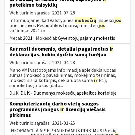
pateikimo taisyklių
Web turinio sąrašas
2021-07-28
Informuojame, kad Valstybinės
mokesčių
inspekci
jos
prie Lietuvos Respublikos finansų ministeri
jos
viršininko 2021 m....
Metai:
2021
Mokesčiai:
Gyventojų pajamų mokestis
Kur rasti duomenis, detaliai pagal metus
ir
deklaracijas, kokio dydžio sumą turėjau
Web turinio sąrašas
2021-04-28
Mano VMI vartotojams informacija apie deklaruotas
sumas (mokesčio pavadinimas, mokėjimo terminas,
mokestinis laikotarpis, deklaruota suma
ir
kt.),
sumokėtas įmokas (data...
DUK:
DUK - Duomenys mokesčių apskaitos kortelėje
Kompiuterizuotų darbo vietų saugos
programinės įrangos
ir
licencijų viešasis
pirkimas
Web turinio sąrašas
2021-01-25
INFORMACIJA APIE PRADEDAMUS PIRKIMUS Prekių