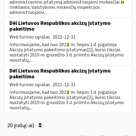
administravimo įstatymą administruojami mokesčiai
ir
rinkliavos: Valstybinės mokesčių inspekcijos
administruojami...
Dėl Lietuvos Respublikos akcizų įstatymo
pakeitimo
Web turinio sąrašas
2021-12-31
Informuojame, kad nuo 202
2
m. liepos 1 d. įsigalioja
Akcizų įstatymo pakeitimo įstatymas[1], kurio tikslas
nustatyti 2019 m. gruodžio 3 d. priimto Akcizų įstatymo
nuostatų,...
Dėl Lietuvos Respublikos akcizų įstatymo
pakeitimo
Web turinio sąrašas
2021-12-31
Informuojame, kad nuo 202
2
m. liepos 1 d. įsigalioja
Akcizų įstatymo pakeitimo įstatymas[1], kurio tikslas
nustatyti 2019 m. gruodžio 3 d. priimto Akcizų įstatymo
nuostatų,...
20 Įrašų(-ai)