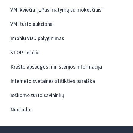
VMI kviečia į „Pasimatymą su mokesčiais“
VMI turto aukcionai
Įmonių VDU palyginimas
STOP šešėliui
Krašto apsaugos ministerijos informacija
Interneto svetainės atitikties paraiška
Ieškome turto savininkų
Nuorodos