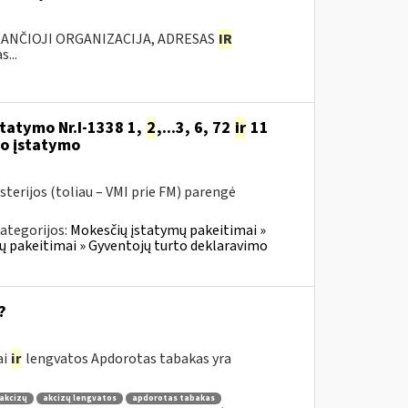
KANČIOJI ORGANIZACIJA, ADRESAS
IR
...
statymo Nr.I-1338 1,
2
,...3, 6, 72
ir
11
o įstatymo
sterijos (toliau – VMI prie FM) parengė
ategorijos:
Mokesčių įstatymų pakeitimai »
ų pakeitimai » Gyventojų turto deklaravimo
?
ai
ir
lengvatos Apdorotas tabakas yra
akcizų
akcizų lengvatos
apdorotas tabakas