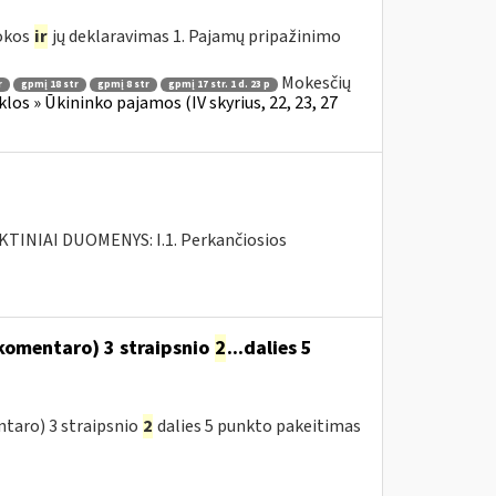
mokos
ir
jų deklaravimas 1. Pajamų pripažinimo
Mokesčių
r
gpmį 18 str
gpmį 8 str
gpmį 17 str. 1 d. 23 p
los » Ūkininko pajamos (IV skyrius, 22, 23, 27
INIAI DUOMENYS: I.1. Perkančiosios
komentaro) 3 straipsnio
2
...dalies 5
taro) 3 straipsnio
2
dalies 5 punkto pakeitimas