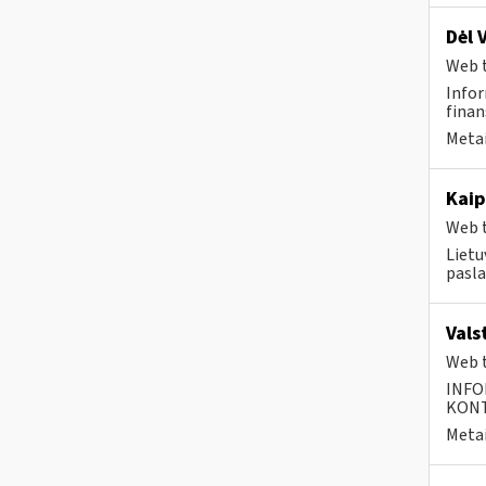
Dėl 
Web t
Infor
finan
Metai
Kaip
Web t
Lietu
pasla
Vals
Web t
INFO
KONTA
Metai