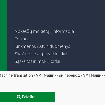
Mokesčių mokėtojų informacija
Formos
Rinkmenos / Atviri duomenys
Skaičiuoklės ir pagalbininkai
Sąskaitos ir įmokų kodai
Machine translation / VMI Машинный перевод / VMI Машин
Paieška