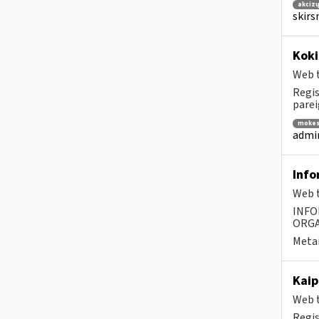
akcizų
skirs
Koki
Web t
Regis
parei
mokes
admin
Info
Web t
INFO
ORGA
Metai
Kaip
Web t
Regis