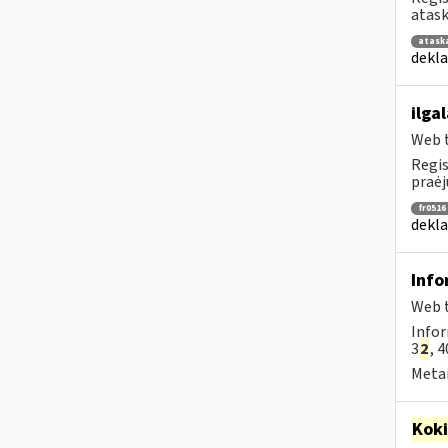
atask
atask
dekla
ilga
Web t
Regis
praėj
fr0516
dekla
Info
Web t
Infor
3
2
, 4
Metai
Kok