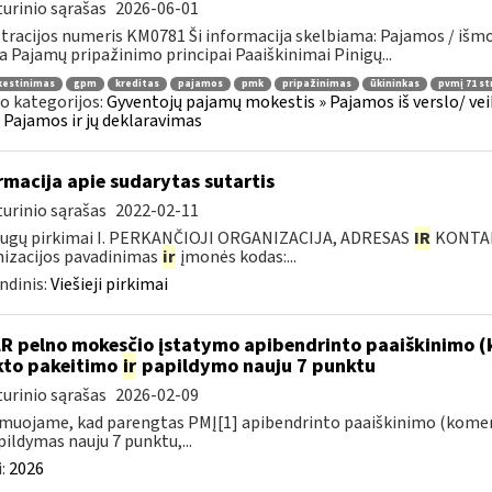
urinio sąrašas
2026-06-01
tracijos numeris KM0781 Ši informacija skelbiama: Pajamos / iš
a Pajamų pripažinimo principai Paaiškinimai Pinigų...
estinimas
gpm
kreditas
pajamos
pmk
pripažinimas
ūkininkas
pvmį 71 st
o kategorijos:
Gyventojų pajamų mokestis » Pajamos iš verslo/ veik
 » Pajamos ir jų deklaravimas
rmacija apie sudarytas sutartis
urinio sąrašas
2022-02-11
augų pirkimai I. PERKANČIOJI ORGANIZACIJA, ADRESAS
IR
KONTAKT
izacijos pavadinimas
ir
įmonės kodas:...
ndinis:
Viešieji pirkimai
LR pelno mokesčio įstatymo apibendrinto paaiškinimo (
to pakeitimo
ir
papildymo nauju 7 punktu
urinio sąrašas
2026-02-09
muojame, kad parengtas PMĮ[1] apibendrinto paaiškinimo (komen
ildymas nauju 7 punktu,...
:
2026