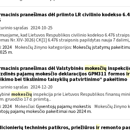
rmacinis pranešimas dėl priimto LR civilinio kodekso 6.4
6
urinio sąrašas
2024-10-25
muojame, kad Lietuvos Respublikos civilinio kodekso 6.476 straips
ymas Nr. XIV-3026) CK[1] 6.476 straipsnis papildytas nauja 7 dalimi, k
:
2024
Mokesčių žinyno kategorijos:
Mokesčių įstatymų pakeitima
025 m.
rmacinis pranešimas dėl Valstybinės
mokesčių
inspekcijo
zdinės pajamų mokesčio deklaracijos GPM311 formos
ir
ikimo bei tikslinimo taisyklių patvirtinimo“ pakeitimo
urinio sąrašas
2024-12-20
ybinė
mokesčių
inspekcija prie Lietuvos Respublikos finansų mini
m. gruodžio 17 d. priimtą...
:
2024
Mokesčiai:
Gyventojų pajamų mokestis
Mokesčių žinyno k
tojų pajamų mokesčio pakeitimai nuo 2024 m.
icionierių techninės patikros, priežiūros
ir
remonto pasl