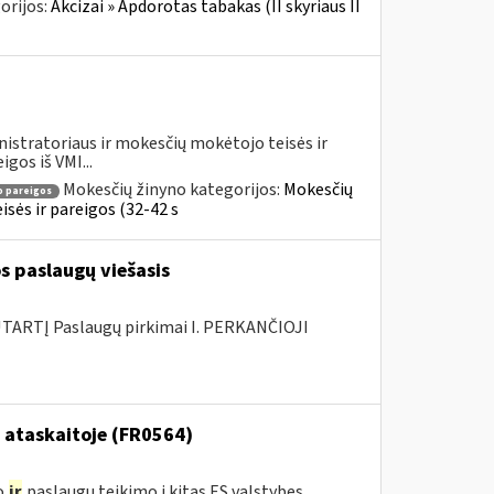
orijos:
Akcizai » Apdorotas tabakas (II skyriaus II
istratoriaus ir mokesčių mokėtojo teisės ir
gos iš VMI...
Mokesčių žinyno kategorijos:
Mokesčių
 pareigos
sės ir pareigos (32-42 s
s paslaugų viešasis
ARTĮ Paslaugų pirkimai I. PERKANČIOJI
 ataskaitoje (FR0564)
o
ir
paslaugų teikimo į kitas ES valstybes