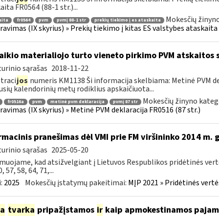
aita FR0564 (88-1 str.)...
Mokesčių žinyno
aita
fr0564
pvm
pvmį 88-1 str
prekių tiekimo į es ataskaita
ravimas (IX skyrius) » Prekių tiekimo į kitas ES valstybes ataskaita 
laikio materialiojo turto vieneto pirkimo PVM atskaitos
urinio sąrašas
2018-11-22
traci
jos
numeris KM1138 Ši informacija skelbiama: Metinė PVM dekl
usių kalendorinių metų rodiklius apskaičiuota...
Mokesčių žinyno kateg
fr0516a
pvm
metinė pvm deklaracija
pvmį 87 str
ravimas (IX skyrius) » Metinė PVM deklaracija FR0516 (87 str.)
rmacinis pranešimas dėl VMI prie FM viršininko 2014 m.
urinio sąrašas
2025-05-20
muojame, kad atsižvelgiant į Lietuvos Respublikos pridėtinės ver
0, 57, 58, 64, 71,...
:
2025
Mokesčių įstatymų pakeitimai:
MĮP 2021 » Pridėtinės vert
ia
tvarka
pripažįstamos
ir
kaip apmokestinamos pajamos