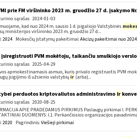
VMI prie FM viršininko 2023 m. gruodžio 27 d. įsakymo Nr.
urinio sąrašas
2024-01-03
muojame, kad nuo 2024 m. sausio 1 d. įsigaliojo Valstybinės
mokes
sų ministerijos viršininko 2023 m. gruodžio 27 d....
:
2024
Mokesčių įstatymų pakeitimai:
Akcizų pakeitimai nuo 2024
 įsiregistruoti PVM mokėtoju, taikančiu smulkiojo versl
urinio sąrašas
2025-04-29
vos apmokestinamasis asmuo, kuris privalo registruotis PVM mokėtoj
ugų įsigijimo iš užsienio valstybių
ir
(arba)...
tybei perduotos kriptovaliutos administravimo
ir
konve
urinio sąrašas
2020-08-25
RMACIJA APIE PRADEDAMUS PIRKIMUS Paslaugų pirkimai I. PER
KTINIAI DUOMENYS: I.1. Perkančiosios organizacijos pavadinimas
:
2020
Pagrindinis:
Viešieji pirkimai