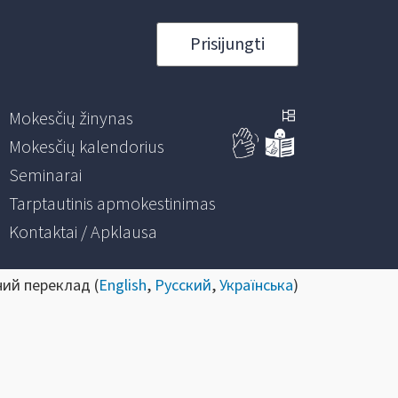
Prisijungti
Mokesčių žinynas
Mokesčių kalendorius
Seminarai
Tarptautinis apmokestinimas
Kontaktai / Apklausa
ний переклад (
English
,
Русский
,
Українська
)