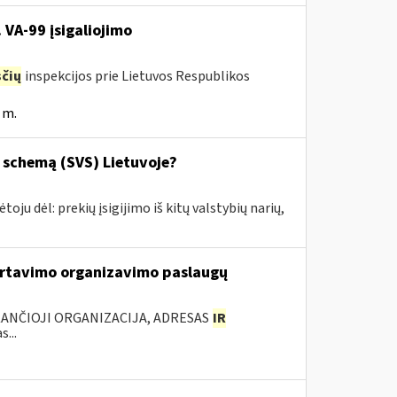
 VA-99 įsigaliojimo
čių
inspekcijos prie Lietuvos Respublikos
 m.
o schemą (SVS) Lietuvoje?
u dėl: prekių įsigijimo iš kitų valstybių narių,
rtavimo organizavimo paslaugų
KANČIOJI ORGANIZACIJA, ADRESAS
IR
...