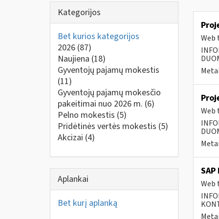
Kategorijos
Proj
Bet kurios kategorijos
Web t
2026
(87)
INFO
Naujiena
(18)
DUOME
Gyventojų pajamų mokestis
Metai
(11)
Gyventojų pajamų mokesčio
Proj
pakeitimai nuo 2026 m.
(6)
Web t
Pelno mokestis
(5)
INFO
Pridėtinės vertės mokestis
(5)
DUOME
Akcizai
(4)
Metai
SAP 
Aplankai
Web t
INFO
Bet kurį aplanką
KONTA
Metai