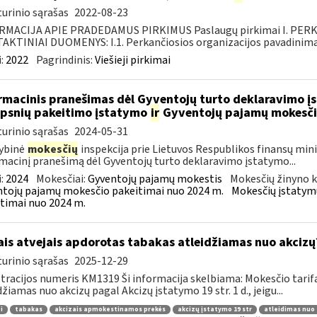
urinio sąrašas
2022-08-23
RMACIJA APIE PRADEDAMUS PIRKIMUS Paslaugų pirkimai I. PER
KTINIAI DUOMENYS: I.1. Perkančiosios organizacijos pavadinimas
:
2022
Pagrindinis:
Viešieji pirkimai
rmacinis pranešimas dėl Gyventojų turto deklaravimo į
ipsnių pakeitimo įstatymo
ir
Gyventojų pajamų mokesči
urinio sąrašas
2024-05-31
ybinė
mokesčių
inspekcija prie Lietuvos Respublikos finansų mini
macinį pranešimą dėl Gyventojų turto deklaravimo įstatymo...
:
2024
Mokesčiai:
Gyventojų pajamų mokestis
Mokesčių žinyno k
tojų pajamų mokesčio pakeitimai nuo 2024 m.
Mokesčių įstatym
timai nuo 2024 m.
ais atvejais apdorotas tabakas atleidžiamas nuo akcizų
urinio sąrašas
2025-12-29
tracijos numeris KM1319 Ši informacija skelbiama: Mokesčio tarif
džiamas nuo akcizų pagal Akcizų įstatymo 19 str. 1 d., jeigu...
i
tabakas
akcizais apmokestinamos prekės
akcizų įstatymo 19 str
atleidimas nuo 