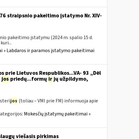
76 straipsnio pakeitimo įstatymo Nr. XIV-
nio pakeitimo įstatymu (2024 m. spalio 15 d.
uri...
i » Labdaros ir paramos įstatymo pakeitimai
s prie Lietuvos Respublikos...VA- 93 „Dėl
jos
priedų...formų
ir
jų užpildymo,
steri
jos
(toliau – VMI prie FM) informuoja apie
ategorijos:
Mokesčių įstatymų pakeitimai »
augų viešasis pirkimas