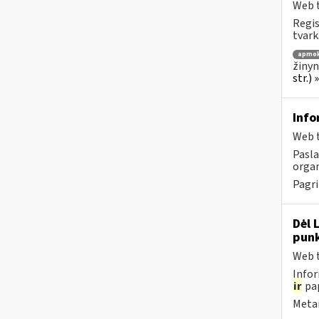
Web t
Regis
tvark
apmok
žinyn
str.)
Info
Web t
Pasl
organ
Pagri
Dėl 
punk
Web t
Infor
ir
pap
Metai