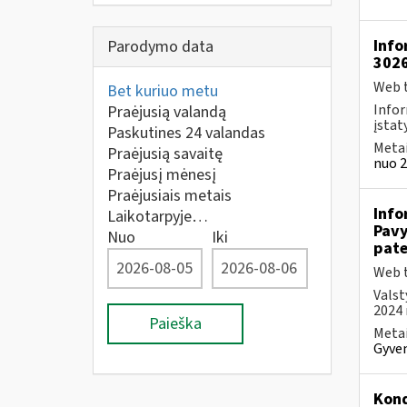
Info
Parodymo data
302
Web t
Bet kuriuo metu
Infor
Praėjusią valandą
įstat
Paskutines 24 valandas
Metai
Praėjusią savaitę
nuo 2
Praėjusį mėnesį
Praėjusiais metais
Info
Laikotarpyje…
Pavy
Nuo
Iki
pate
Web t
Valst
2024 
Paieška
Metai
Gyven
Kond