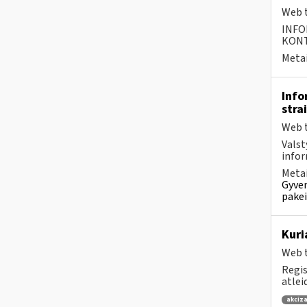
Web t
INFO
KONTA
Metai
Info
stra
Web t
Valst
infor
Metai
Gyven
pakei
Kuri
Web t
Regis
atlei
akciza