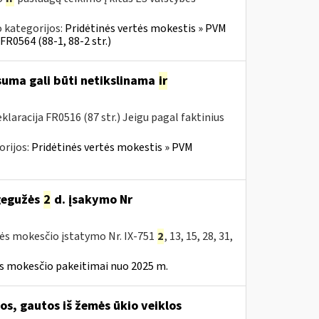
 kategorijos:
Pridėtinės vertės mokestis » PVM
FR0564 (88-1, 88-2 str.)
 suma gali būti netikslinama
ir
aracija FR0516 (87 str.) Jeigu pagal faktinius
orijos:
Pridėtinės vertės mokestis » PVM
 gegužės
2
d. įsakymo Nr
tės mokesčio įstatymo Nr. IX-751
2
, 13, 15, 28, 31,
ės mokesčio pakeitimai nuo 2025 m.
, gautos iš žemės ūkio veiklos