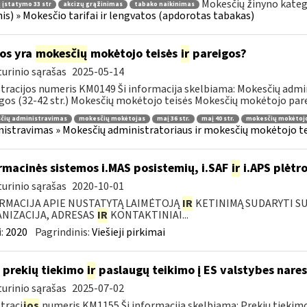
Mokesčių žinyno kateg
 įstatymo 33 str
akcizų grąžinimas
tabako naikinimas
nis) » Mokesčio tarifai ir lengvatos (apdorotas tabakas)
os yra
mokesčių
mokėtojo teisės
ir
pareigos?
urinio sąrašas
2025-05-14
tracijos numeris KM0149 Ši informacija skelbiama: Mokesčių admin
gos (32-42 str.) Mokesčių mokėtojo teisės Mokesčių mokėtojo parei
čių administravimas
mokesčių mokėtojas
maį 36 str.
maį 40 str.
mokesčių mokėtojo
istravimas » Mokesčių administratoriaus ir mokesčių mokėtojo tei
rmacinės sistemos i.MAS posistemių, i.SAF
ir
i.APS plėtro
urinio sąrašas
2020-10-01
RMACIJA APIE NUSTATYTĄ LAIMĖTOJĄ
IR
KETINIMĄ SUDARYTI SUT
NIZACIJA, ADRESAS
IR
KONTAKTINIAI...
:
2020
Pagrindinis:
Viešieji pirkimai
 prekių tiekimo
ir
paslaugų teikimo į ES valstybes nares
urinio sąrašas
2025-07-02
traci
jos
numeris KM1155 Ši informacija skelbiama: Prekių tiekim