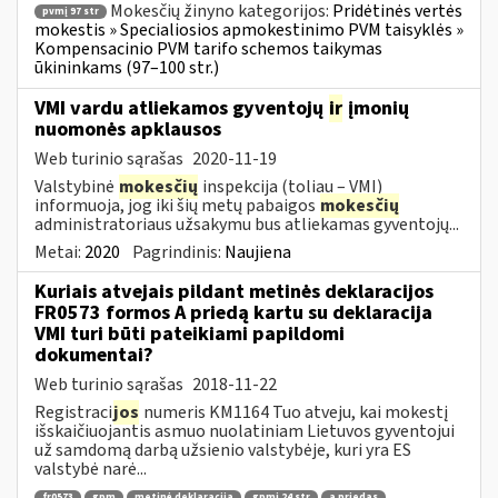
Mokesčių žinyno kategorijos:
Pridėtinės vertės
pvmį 97 str
mokestis » Specialiosios apmokestinimo PVM taisyklės »
Kompensacinio PVM tarifo schemos taikymas
ūkininkams (97–100 str.)
VMI vardu atliekamos gyventojų
ir
įmonių
nuomonės apklausos
Web turinio sąrašas
2020-11-19
Valstybinė
mokesčių
inspekcija (toliau – VMI)
informuoja, jog iki šių metų pabaigos
mokesčių
administratoriaus užsakymu bus atliekamas gyventojų...
Metai:
2020
Pagrindinis:
Naujiena
Kuriais atvejais pildant metinės deklaracijos
FR0573 formos A priedą kartu su deklaracija
VMI turi būti pateikiami papildomi
dokumentai?
Web turinio sąrašas
2018-11-22
Registraci
jos
numeris KM1164 Tuo atveju, kai mokestį
išskaičiuojantis asmuo nuolatiniam Lietuvos gyventojui
už samdomą darbą užsienio valstybėje, kuri yra ES
valstybė narė...
fr0573
gpm
metinė deklaracija
gpmį 24 str
a priedas