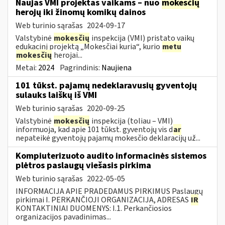
Naujas VMI projektas vaikams – nuo
mokesčių
herojų iki žinomų komikų dainos
Web turinio sąrašas
2024-09-17
Valstybinė
mokesčių
inspekcija (VMI) pristato vaikų
edukacinį projektą „Mokesčiai kuria“, kurio
metu
mokesčių
herojai...
Metai:
2024
Pagrindinis:
Naujiena
101 tūkst. pajamų nedeklaravusių gyventojų
sulauks laiškų iš VMI
Web turinio sąrašas
2020-09-25
Valstybinė
mokesčių
inspekcija (toliau – VMI)
informuoja, kad apie 101 tūkst. gyventojų vis d
ar
nepateikė gyventojų pajamų mokesčio deklaracijų už...
Kompiuterizuoto audito informacinės sistemos
plėtros paslaugų viešasis pirkima
Web turinio sąrašas
2022-05-05
INFORMACIJA APIE PRADEDAMUS PIRKIMUS Paslaugų
pirkimai I. PERKANČIOJI ORGANIZACIJA, ADRESAS
IR
KONTAKTINIAI DUOMENYS: I.1. Perkančiosios
organizacijos pavadinimas...