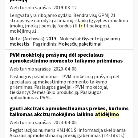
Web turinio sąrašas
2019-03-12
Lengvata yra ribojamo dydžio. Bendra visų GPMĮ 21
straipsnyje nurodytų atimamų išlaidų (gyvybės draudimo
įmokų, įmokų į pensijų fondus (II
ir
III pakopos),
mokėjimų už...
Metai (Archyvas):
2019
Mokesčiai:
Gyventojų pajamų
mokestis
Pagrindinis:
Mokesčių pakeitimai
PVM mokėtojų prašymų dėl specialaus
apmokestinimo momento taikymo priėmimas
Web turinio sąrašas
2020-04-08
Paslaugos pavadinimas - PVM mokėtojų prašymų dėl
specialaus apmokestinimo momento taikymo
priėmimas. Paslaugos gavėjai - PVM mokėtojai,
tiekiantys žemės ūkio produkciją. Paslaugos
apibūdinimas: PVM...
gauti akcizais apmokestinamas prekes, kurioms
taikomas akcizų mokėjimo laikino
atidėjimo
Web turinio sąrašas
2023-04-05
Registracijos numeris KM1461 Ši informacija skelbiama:
Akcizais apmokestinamų prekių gabenimas (14-18 str.)