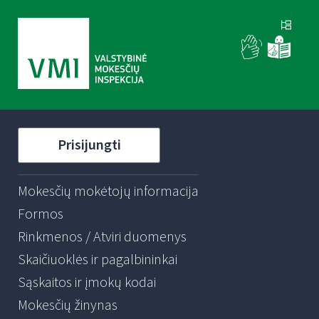
Prisijungti
Mokesčių mokėtojų informacija
Formos
Rinkmenos / Atviri duomenys
Skaičiuoklės ir pagalbininkai
Sąskaitos ir įmokų kodai
Mokesčių žinynas