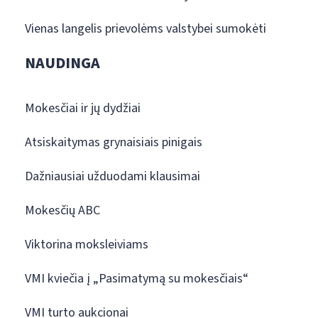
Vienas langelis prievolėms valstybei sumokėti
NAUDINGA
Mokesčiai ir jų dydžiai
Atsiskaitymas grynaisiais pinigais
Dažniausiai užduodami klausimai
Mokesčių ABC
Viktorina moksleiviams
VMI kviečia į „Pasimatymą su mokesčiais“
VMI turto aukcionai