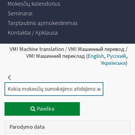
Mokesčių kalendorius
Seminarai
Tarptautinis apmokestinimas
Kontaktai / Apklausa
VMI Machine translation / VMI Машинный перевод /
VMI Машинний переклад (
English
,
Русский
,
Українська
)
Paieška
Parodymo data