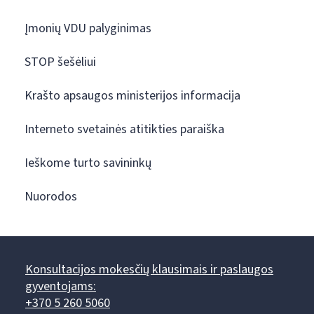
Įmonių VDU palyginimas
STOP šešėliui
Krašto apsaugos ministerijos informacija
Interneto svetainės atitikties paraiška
Ieškome turto savininkų
Nuorodos
Konsultacijos mokesčių klausimais ir paslaugos
gyventojams:
+370 5 260 5060