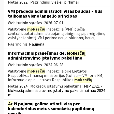
Metai:
2022
Pagrindinis:
Viešieji pirkimai
VMI pradeda administruoti visas baudas – bus
taikomas vieno langelio principas
Web turinio sąrašas
2026-07-01
Valstybinė
mokesčių
inspekcija (VMI) plečia
centralizuotai administruojamų piniginių įsipareigojimų
valstybei apimtį. VMI perima naujai skiriamų baudų...
Pagrindinis:
Naujiena
Informacinis pranešimas dėl
Mokesčių
administravimo įstatymo pakeitimo
Web turinio sąrašas
2024-06-28
Valstybinė
mokesčių
inspekcija prie Lietuvos
Respublikos finansų ministerijos (toliau — VMI prie FM)
informuoja apie Lietuvos Respublikos
mokesčių
...
Metai:
2024
Mokesčių įstatymų pakeitimai:
MĮP 2021 »
Mokesčių administravimo įstatymo pakeitimai nuo 2024
m.
Ar
iš pajamų galima atimti visą per
kalendorinius metus sumokėtų papildomų
pensijų