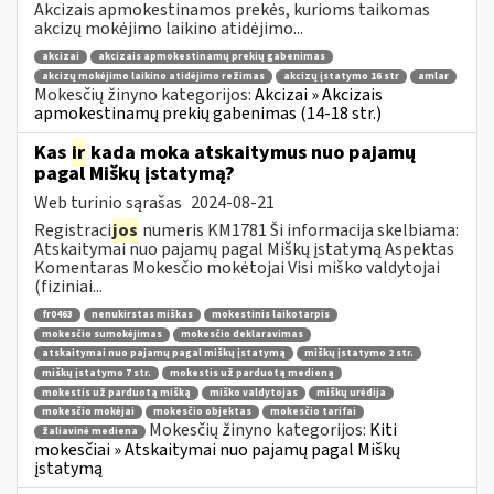
Akcizais apmokestinamos prekės, kurioms taikomas
akcizų mokėjimo laikino atidėjimo...
akcizai
akcizais apmokestinamų prekių gabenimas
akcizų mokėjimo laikino atidėjimo režimas
akcizų įstatymo 16 str
amlar
Mokesčių žinyno kategorijos:
Akcizai » Akcizais
apmokestinamų prekių gabenimas (14-18 str.)
Kas
ir
kada moka atskaitymus nuo pajamų
pagal Miškų įstatymą?
Web turinio sąrašas
2024-08-21
Registraci
jos
numeris KM1781 Ši informacija skelbiama:
Atskaitymai nuo pajamų pagal Miškų įstatymą Aspektas
Komentaras Mokesčio mokėtojai Visi miško valdytojai
(fiziniai...
fr0463
nenukirstas miškas
mokestinis laikotarpis
mokesčio sumokėjimas
mokesčio deklaravimas
atskaitymai nuo pajamų pagal miškų įstatymą
miškų įstatymo 2 str.
miškų įstatymo 7 str.
mokestis už parduotą medieną
mokestis už parduotą mišką
miško valdytojas
miškų urėdija
mokesčio mokėjai
mokesčio objektas
mokesčio tarifai
Mokesčių žinyno kategorijos:
Kiti
žaliavinė mediena
mokesčiai » Atskaitymai nuo pajamų pagal Miškų
įstatymą