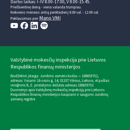
Darbo laikas: I-IV 8.00-17.00, V 8.00-15.45.
Prieššventinę dieną - viena valanda trumpiau.
Kiekvieno mėnesio antrą penktadienį 8.00 val. - 12.00 val.
Mano VMI
Paklausimas per
Valstybinė mokesčių inspekcija prie Lietuvos
Respublikos finansų ministerijos
Biudžetinė įstaiga. Juridinio asmens kodas — 188659752,
adresas: Vasario 16-osios g. 14, 01107 Vilnius, Lietuva, el.paštas:
vmi@vmi.lt
, E. pristatymo dėžutės adresas 188659752
Duomenys apie Valstybinę mokesčių inspekciją prie Lietuvos
Respublikos finansų ministerijos kaupiami ir saugomi Juridinių
asmenų registre