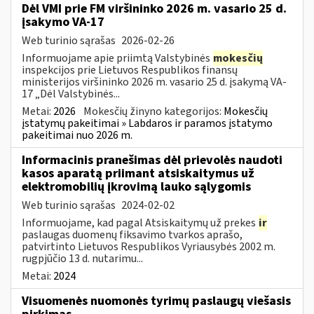
Dėl VMI prie FM viršininko 2026 m. vasario 25 d.
įsakymo VA-17
Web turinio sąrašas
2026-02-26
Informuojame apie priimtą Valstybinės
mokesčių
inspekcijos prie Lietuvos Respublikos finansų
ministerijos viršininko 2026 m. vasario 25 d. įsakymą VA-
17 „Dėl Valstybinės...
Metai:
2026
Mokesčių žinyno kategorijos:
Mokesčių
įstatymų pakeitimai » Labdaros ir paramos įstatymo
pakeitimai nuo 2026 m.
Informacinis pranešimas dėl prievolės naudoti
kasos aparatą priimant atsiskaitymus už
elektromobilių įkrovimą lauko sąlygomis
Web turinio sąrašas
2024-02-02
Informuojame, kad pagal Atsiskaitymų už prekes
ir
paslaugas duomenų fiksavimo tvarkos aprašo,
patvirtinto Lietuvos Respublikos Vyriausybės 2002 m.
rugpjūčio 13 d. nutarimu...
Metai:
2024
Visuomenės nuomonės tyrimų paslaugų viešasis