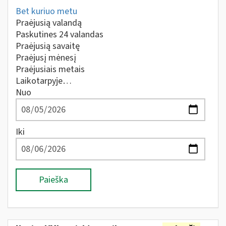
Bet kuriuo metu
Praėjusią valandą
Paskutines 24 valandas
Praėjusią savaitę
Praėjusį mėnesį
Praėjusiais metais
Laikotarpyje…
Nuo
Iki
Paieška