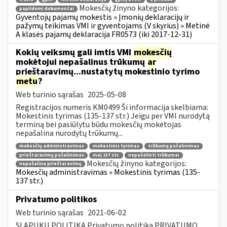
Mokesčių žinyno kategorijos:
papildomi dokumentai
Gyventojų pajamų mokestis » Įmonių deklaracijų ir
pažymų teikimas VMI ir gyventojams (V skyrius) » Metinė
A klasės pajamų deklaracija FR0573 (iki 2017-12-31)
Kokių veiksmų gali imtis VMI
mokesčių
mokėtojui nepašalinus trūkumų
ar
prieštaravimų...nustatytų mokestinio tyrimo
metu
?
Web turinio sąrašas
2025-05-08
Registracijos numeris KM0499 Ši informacija skelbiama:
Mokestinis tyrimas (135-137 str.) Jeigu per VMI nurodytą
terminą bei pasiūlytu būdu mokesčių mokėtojas
nepašalina nurodytų trūkumų...
mokesčių administravimas
mokestinis tyrimas
trūkumų pašalinimas
prieštaravimų pašalinimas
maį 137 str.
nepašalinti trūkumai
Mokesčių žinyno kategorijos:
nepašalina prieštaravimų
Mokesčių administravimas » Mokestinis tyrimas (135-
137 str.)
Privatumo politikos
Web turinio sąrašas
2021-06-02
SLAPUKŲ POLITIKA Privatumo politika PRIVATUMO