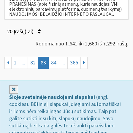
PRANEŠIMAS (apie fizinių asmenų, kurie naudojasi VMI
elektroninių pardavimų platforma, duomenų tvarkymą)
NAUDOJIMOSI BELAIDŽIO INTERNETO PASLAUGA...
20 Įrašų(-ai)
Rodoma nuo 1,641 iki 1,660 iš 7,292 irašų.
1
...
82
83
84
...
365
Uždaryti
Šioje svetainėje naudojami slapukai
(angl.
cookies). Būtinieji slapukai įdiegiami automatiškai
ir jiems nėra reikalingas Jūsų sutikimas. Taip pat
galite sutikti ir su kitų slapukų naudojimu. Savo
sutikimą bet kada galėsite atšaukti pakeisdami
interneto naršyklės nustatymus ir ištrindami