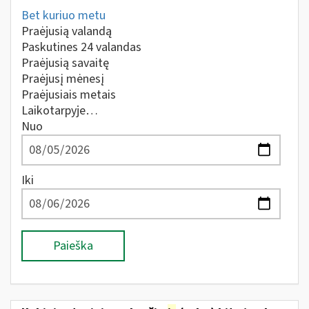
Bet kuriuo metu
Praėjusią valandą
Paskutines 24 valandas
Praėjusią savaitę
Praėjusį mėnesį
Praėjusiais metais
Laikotarpyje…
Nuo
Iki
Paieška