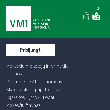
Prisijungti
Mokesčių mokėtojų informacija
Formos
Rinkmenos / Atviri duomenys
Skaičiuoklės ir pagalbininkai
Sąskaitos ir įmokų kodai
Mokesčių žinynas