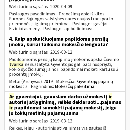
Web turinio sąrašas
2020-04-09
Paslaugos pavadinimas - Pranešimų apie iš kitos
Europos Sąjungos valstybės narės naujos transporto
priemonės įsigijimą priėmimas. Paslaugos gavėjai -
Fiziniai asmenys. Paslaugos apibūdinimas: ...
4. Kaip apskaičiuojama papildoma pensijų
įmoka, kuriai taikoma mokesčio lengvata?
Web turinio sąrašas
2019-03-12
Papildomoms pensijų kaupimo įmokoms apskaičiavimo
tvarka
nenustatyta. Gyventojas gali pats nuspręsti,
kokio dydžio sumą jis nori papildomai mokėti kartu su 3
procentų įmokų...
Metai (Archyvas):
2019
Mokesčiai:
Gyventojų pajamų
mokestis
Pagrindinis:
Mokesčių pakeitimai
Ar
gyventojui, gavusiam darbo užmokestį
ir
autorinį atlyginimą, reikės deklaruoti...pajamas
ir
papildomai sumokėti pajamų mokestį, jeigu
jo tokių metinių pajamų suma
Web turinio sąrašas
2019-03-12
Reikės, jeigu: - autorinis atlyginimas yra gautas iš