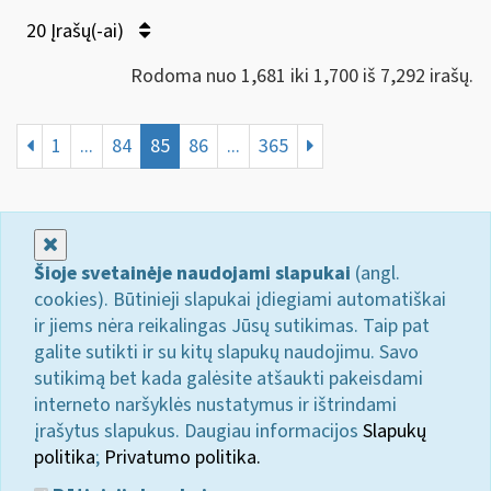
20 Įrašų(-ai)
Rodoma nuo 1,681 iki 1,700 iš 7,292 irašų.
1
...
84
85
86
...
365
Uždaryti
Šioje svetainėje naudojami slapukai
(angl.
cookies). Būtinieji slapukai įdiegiami automatiškai
ir jiems nėra reikalingas Jūsų sutikimas. Taip pat
galite sutikti ir su kitų slapukų naudojimu. Savo
sutikimą bet kada galėsite atšaukti pakeisdami
interneto naršyklės nustatymus ir ištrindami
įrašytus slapukus. Daugiau informacijos
Slapukų
politika
;
Privatumo politika.