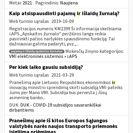
Metai:
2021
Pagrindinis:
Naujiena
Kaip atsispausdinti pajamų
ir
išlaidų žurnalą?
Web turinio sąrašas
2019-10-09
Registracijos numeris KM2399 Ši informacija skelbiama:
i.APS „Apskaitos žurnalo“ peržiūros lange reikia
pasirinkti pačios naršyklės spausdinimo funkciją. Tai
dažniausiai galima padaryti, pvz.,...
Mokesčių žinyno kategorijos:
pajamų ir išlaidų apskaitos žurnalas
VMI elektroninės sistemos » i.APS
Per kiek laiko gausiu subsidiją?
Web turinio sąrašas
2021-03-29
Pranešimą apie Lietuvos Respublikos ekonomikos
ir
inovacijų ministro sprendimą skirti subsidiją VMI pateiks
Jums per Mano VMI. Subsidija bus pervesta į Jūsų
asmeninę banko...
DUK:
DUK - COVID-19 subsidijos savarankiškai
dirbantiems
Pranešimų apie iš kitos Europos Sąjungos
valstybės narės naujos transporto priemonės
įsigijimą priėmimas