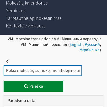
Mokesčių kalendorius
Seminarai
Tarptautinis apmokestinimas
Kontaktai / Apklausa
VMI Machine translation / VMI Машинный перевод /
VMI Машинний переклад (
English
,
Русский
,
Українська
)
Paieška
Parodymo data