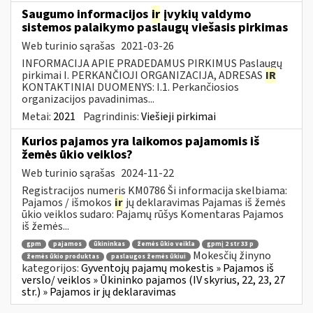
Saugumo informacijos
ir
įvykių valdymo
sistemos palaikymo paslaugų viešasis pirkimas
Web turinio sąrašas
2021-03-26
INFORMACIJA APIE PRADEDAMUS PIRKIMUS Paslaugų
pirkimai I. PERKANČIOJI ORGANIZACIJA, ADRESAS
IR
KONTAKTINIAI DUOMENYS: I.1. Perkančiosios
organizacijos pavadinimas...
Metai:
2021
Pagrindinis:
Viešieji pirkimai
Kurios pajamos yra laikomos pajamomis iš
žemės ūkio veiklos?
Web turinio sąrašas
2024-11-22
Registracijos numeris KM0786 Ši informacija skelbiama:
Pajamos / išmokos
ir
jų deklaravimas Pajamas iš žemės
ūkio veiklos sudaro: Pajamų rūšys Komentaras Pajamos
iš žemės...
gpm
pajamos
ūkininkas
žemės ūkio veikla
gpmį 2 str 33 p
Mokesčių žinyno
žemės ūkio produktas
paslaugos žemės ūkiui
kategorijos:
Gyventojų pajamų mokestis » Pajamos iš
verslo/ veiklos » Ūkininko pajamos (IV skyrius, 22, 23, 27
str.) » Pajamos ir jų deklaravimas