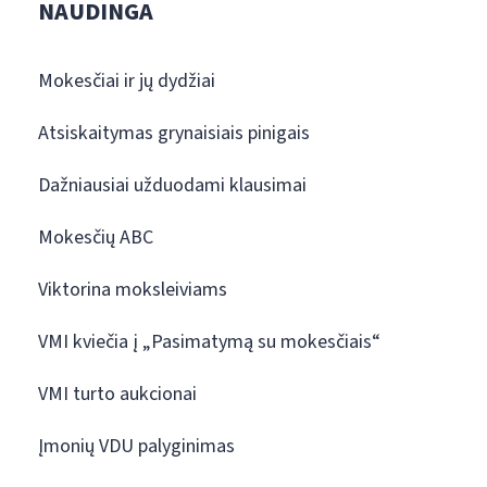
NAUDINGA
Mokesčiai ir jų dydžiai
Atsiskaitymas grynaisiais pinigais
Dažniausiai užduodami klausimai
Mokesčių ABC
Viktorina moksleiviams
VMI kviečia į „Pasimatymą su mokesčiais“
VMI turto aukcionai
Įmonių VDU palyginimas