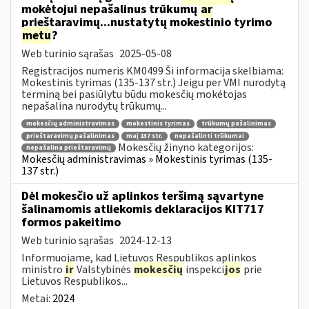
mokėtojui nepašalinus trūkumų
ar
prieštaravimų...nustatytų mokestinio tyrimo
metu
?
Web turinio sąrašas
2025-05-08
Registracijos numeris KM0499 Ši informacija skelbiama:
Mokestinis tyrimas (135-137 str.) Jeigu per VMI nurodytą
terminą bei pasiūlytu būdu mokesčių mokėtojas
nepašalina nurodytų trūkumų...
mokesčių administravimas
mokestinis tyrimas
trūkumų pašalinimas
prieštaravimų pašalinimas
maį 137 str.
nepašalinti trūkumai
Mokesčių žinyno kategorijos:
nepašalina prieštaravimų
Mokesčių administravimas » Mokestinis tyrimas (135-
137 str.)
Dėl mokesčio už aplinkos teršimą sąvartyne
šalinamomis atliekomis deklaracijos KIT717
formos pakeitimo
Web turinio sąrašas
2024-12-13
Informuojame, kad Lietuvos Respublikos aplinkos
ministro
ir
Valstybinės
mokesčių
inspekci
jos
prie
Lietuvos Respublikos...
Metai:
2024