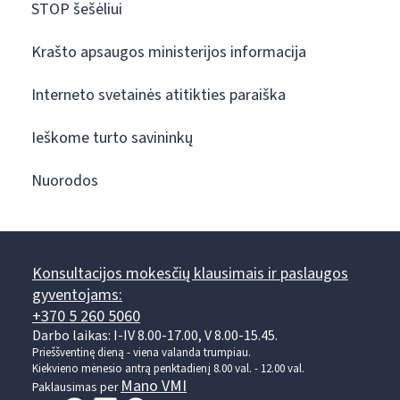
STOP šešėliui
Krašto apsaugos ministerijos informacija
Interneto svetainės atitikties paraiška
Ieškome turto savininkų
Nuorodos
Konsultacijos mokesčių klausimais ir paslaugos
gyventojams:
+370 5 260 5060
Darbo laikas: I-IV 8.00-17.00, V 8.00-15.45.
Prieššventinę dieną - viena valanda trumpiau.
Kiekvieno mėnesio antrą penktadienį 8.00 val. - 12.00 val.
Mano VMI
Paklausimas per