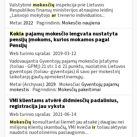
Valstybinė
mokesčių
inspekcija prie Lietuvos
Respublikos finansų ministerijos atnaujino leidinį
„Laisvojo mokytojo
ar
trenerio individualios...
Metai:
2022
Pagrindinis:
Mokesčio naujiena
Kokia
pajamų mokesčio lengvata nustatyta
pensijų įmokoms, kurios mokamos pagal
Pensijų
Web turinio sąrašas
2019-03-12
Vadovaujantis Gyventojų pajamų mokesčio įstatymo
(toliau - GPMĮ) 21 str. 1 d. 21 punktu, nuolatinis Lietuvos
gyventojas (toliau- gyventojas) iš savo per mokestinį
laikotarpį gautų apmokestinamųjų...
Metai (Archyvas):
2019
Mokesčiai:
Gyventojų pajamų
mokestis
Pagrindinis:
Mokesčių pakeitimai
VMI klientams atvėrė didmiesčių padalinius,
registracija jau vyksta
Web turinio sąrašas
2021-06-14
Mokesčių
konsultantai šiemet jau atsakė į daugiau nei
milijoną klientų skambučių, VMI kviečia
ir
toliau aktyviai
naudotis nuotolinėmis paslaugomis....