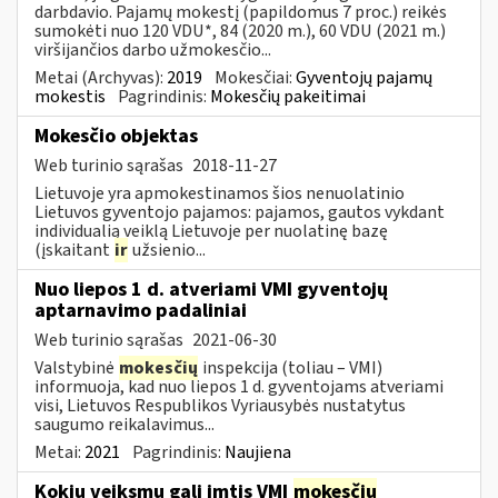
darbdavio. Pajamų mokestį (papildomus 7 proc.) reikės
sumokėti nuo 120 VDU*, 84 (2020 m.), 60 VDU (2021 m.)
viršijančios darbo užmokesčio...
Metai (Archyvas):
2019
Mokesčiai:
Gyventojų pajamų
mokestis
Pagrindinis:
Mokesčių pakeitimai
Mokesčio objektas
Web turinio sąrašas
2018-11-27
Lietuvoje yra apmokestinamos šios nenuolatinio
Lietuvos gyventojo pajamos: pajamos, gautos vykdant
individualią veiklą Lietuvoje per nuolatinę bazę
(įskaitant
ir
užsienio...
Nuo liepos 1 d. atveriami VMI gyventojų
aptarnavimo padaliniai
Web turinio sąrašas
2021-06-30
Valstybinė
mokesčių
inspekcija (toliau – VMI)
informuoja, kad nuo liepos 1 d. gyventojams atveriami
visi, Lietuvos Respublikos Vyriausybės nustatytus
saugumo reikalavimus...
Metai:
2021
Pagrindinis:
Naujiena
Kokių veiksmų gali imtis VMI
mokesčių