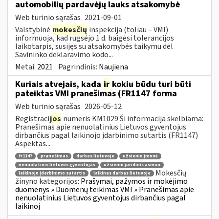
automobilių pardavėjų lauks atsakomybė
Web turinio sąrašas
2021-09-01
Valstybinė
mokesčių
inspekcija (toliau – VMI)
informuoja, kad rugsėjo 1 d. baigėsi tolerancijos
laikotarpis, susijęs su atsakomybės taikymu dėl
Savininko deklaravimo kodo...
Metai:
2021
Pagrindinis:
Naujiena
Kuriais atvejais, kada
ir
kokiu būdu turi būti
pateiktas VMI pranešimas (FR1147 forma
Web turinio sąrašas
2026-05-12
Registraci
jos
numeris KM1029 Ši informacija skelbiama:
Pranešimas apie nenuolatinius Lietuvos gyventojus
dirbančius pagal laikinojo įdarbinimo sutartis (FR1147)
Aspektas...
fr1147
pranešimas
darbas lietuvoje
užsienio įmonė
nenuolatinis lietuvos gyventojas
užsienio juridinis asmuo
Mokesčių
laikinojo įdarbinimo sutartis
laikinas darbas lietuvoje
žinyno kategorijos:
Prašymai, pažymos ir mokėjimo
duomenys » Duomenų teikimas VMI » Pranešimas apie
nenuolatinius Lietuvos gyventojus dirbančius pagal
laikinoj