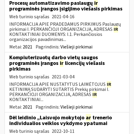
Procesų automatizavimo paslaugų
ir
programinės įrangos įsigijimo viešasis pirkimas
Web turinio sąrašas
2021-04-16
INFORMACIJA APIE PRADEDAMUS PIRKIMUS Paslaugų
pirkimai I. PERKANČIOJI ORGANIZACIJA, ADRESAS
IR
KONTAKTINIAI DUOMENYS: I.1. Perkančiosios
organizacijos pavadinimas...
Metai:
2021
Pagrindinis:
Viešieji pirkimai
Kompiuterizuotų darbo vietų saugos
programinės įrangos
ir
licencijų viešasis
pirkimas
Web turinio sąrašas
2021-03-04
INFORMACIJA APIE NUSTATYTUS LAIMĖTOJUS
IR
KETINIMĄ SUDARYTI SUTARTIS Prekių pirkimai I.
PERKANČIOJI ORGANIZACIJA, ADRESAS
IR
KONTAKTINIAI...
Metai:
2021
Pagrindinis:
Viešieji pirkimai
Dėl leidinio „Laisvojo mokytojo
ar
trenerio
individualios veiklos vykdymo ypatumai
Web turinio sąrašas
2022-10-11