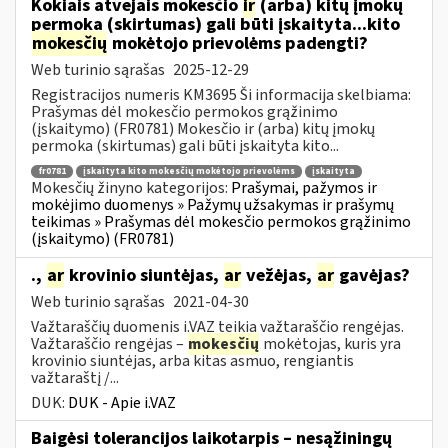
Kokiais atvejais mokesčio
ir
(arba) kitų įmokų
permoka (skirtumas) gali būti įskaityta...kito
mokesčių
mokėtojo prievolėms padengti?
Web turinio sąrašas
2025-12-29
Registracijos numeris KM3695 Ši informacija skelbiama:
Prašymas dėl mokesčio permokos grąžinimo
(įskaitymo) (FR0781) Mokesčio ir (arba) kitų įmokų
permoka (skirtumas) gali būti įskaityta kito...
fr0781
įskaityta kito mokesčių mokėtojo prievolėms
įskaityta
Mokesčių žinyno kategorijos:
Prašymai, pažymos ir
mokėjimo duomenys » Pažymų užsakymas ir prašymų
teikimas » Prašymas dėl mokesčio permokos grąžinimo
(įskaitymo) (FR0781)
.,
ar
krovinio siuntėjas,
ar
vežėjas,
ar
gavėjas?
Web turinio sąrašas
2021-04-30
Važtaraščių duomenis i.VAZ teikia važtaraščio rengėjas.
Važtaraščio rengėjas –
mokesčių
mokėtojas, kuris yra
krovinio siuntėjas, arba kitas asmuo, rengiantis
važtaraštį /...
DUK:
DUK - Apie i.VAZ
Baigėsi tolerancijos laikotarpis – nesąžiningų