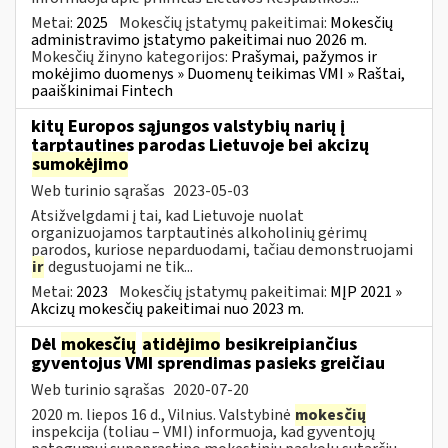
Metai:
2025
Mokesčių įstatymų pakeitimai:
Mokesčių
administravimo įstatymo pakeitimai nuo 2026 m.
Mokesčių žinyno kategorijos:
Prašymai, pažymos ir
mokėjimo duomenys » Duomenų teikimas VMI » Raštai,
paaiškinimai Fintech
kitų Europos sąjungos valstybių narių į
tarptautines parodas Lietuvoje bei akcizų
sumokėjimo
Web turinio sąrašas
2023-05-03
Atsižvelgdami į tai, kad Lietuvoje nuolat
organizuojamos tarptautinės alkoholinių gėrimų
parodos, kuriose neparduodami, tačiau demonstruojami
ir
degustuojami ne tik...
Metai:
2023
Mokesčių įstatymų pakeitimai:
MĮP 2021 »
Akcizų mokesčių pakeitimai nuo 2023 m.
Dėl
mokesčių
atidėjimo
besikreipiančius
gyventojus VMI sprendimas pasieks greičiau
Web turinio sąrašas
2020-07-20
2020 m. liepos 16 d., Vilnius. Valstybinė
mokesčių
inspekcija (toliau – VMI) informuoja, kad gyventojų