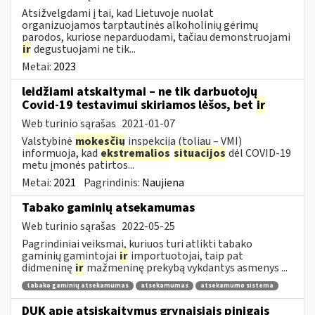
Atsižvelgdami į tai, kad Lietuvoje nuolat
organizuojamos tarptautinės alkoholinių gėrimų
parodos, kuriose neparduodami, tačiau demonstruojami
ir
degustuojami ne tik...
Metai:
2023
leidžiami atskaitymai – ne tik darbuotojų
Covid-19 testavimui skiriamos lėšos, bet
ir
Web turinio sąrašas
2021-01-07
Valstybinė
mokesčių
inspekcija (toliau – VMI)
informuoja, kad
ekstremalios
situacijos
dėl COVID-19
metu įmonės patirtos...
Metai:
2021
Pagrindinis:
Naujiena
Tabako gaminių atsekamumas
Web turinio sąrašas
2022-05-25
Pagrindiniai veiksmai, kuriuos turi atlikti tabako
gaminių gamintojai
ir
importuotojai, taip pat
didmeninę
ir
mažmeninę prekybą vykdantys asmenys ...
tabako gaminių atsekamumas
atsekamumas
atsekamumo sistema
DUK apie atsiskaitymus grynaisiais pinigais