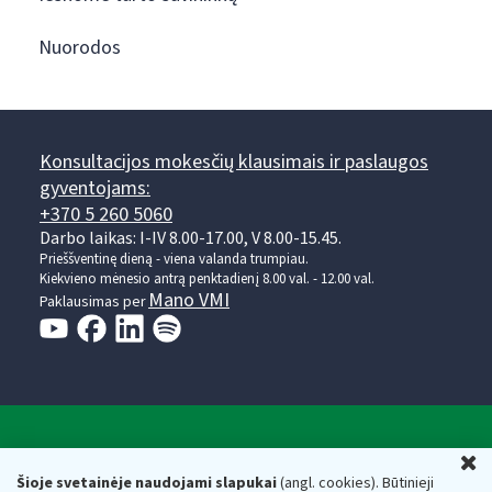
Nuorodos
Konsultacijos mokesčių klausimais ir paslaugos
gyventojams:
+370 5 260 5060
Darbo laikas: I-IV 8.00-17.00, V 8.00-15.45.
Prieššventinę dieną - viena valanda trumpiau.
Kiekvieno mėnesio antrą penktadienį 8.00 val. - 12.00 val.
Mano VMI
Paklausimas per
Valstybinė mokesčių inspekcija prie Lietuvos
U
Respublikos finansų ministerijos
Šioje svetainėje naudojami slapukai
(angl. cookies). Būtinieji