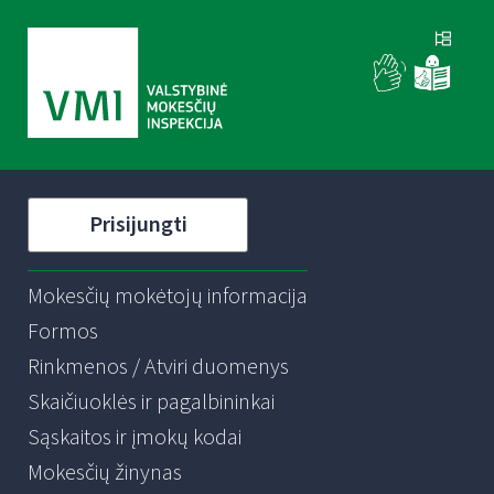
Prisijungti
Mokesčių mokėtojų informacija
Formos
Rinkmenos / Atviri duomenys
Skaičiuoklės ir pagalbininkai
Sąskaitos ir įmokų kodai
Mokesčių žinynas