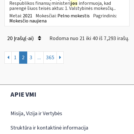
Respublikos finansų ministeri
jos
informuoja, kad
parengė šiuos teisės aktus: 1. Valstybinės mokesčių...
Metai:
2021
Mokesčiai:
Pelno mokestis
Pagrindinis:
Mokesčio naujiena
20 Įrašų(-ai)
Rodoma nuo 21 iki 40 iš 7,293 irašų.
1
2
3
...
365
APIE VMI
Misija, Vizija ir Vertybės
Struktūra ir kontaktinė informacija