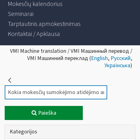
Mokesčių kalendorius
Seminarai
Tarptautinis apmokestinimas
Kontaktai / Apklausa
VMI Machine translation / VMI Машинный перевод /
VMI Машинний переклад (
English
,
Русский
,
Українська
)
Paieška
Kategorijos