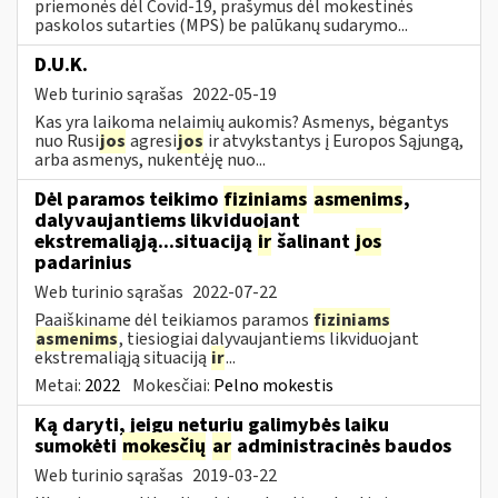
priemonės dėl Covid-19, prašymus dėl mokestinės
paskolos sutarties (MPS) be palūkanų sudarymo...
D.U.K.
Web turinio sąrašas
2022-05-19
Kas yra laikoma nelaimių aukomis? Asmenys, bėgantys
nuo Rusi
jos
agresi
jos
ir atvykstantys į Europos Sąjungą,
arba asmenys, nukentėję nuo...
Dėl paramos teikimo
fiziniams
asmenims
,
dalyvaujantiems likviduojant
ekstremaliąją...situaciją
ir
šalinant
jos
padarinius
Web turinio sąrašas
2022-07-22
Paaiškiname dėl teikiamos paramos
fiziniams
asmenims
, tiesiogiai dalyvaujantiems likviduojant
ekstremaliąją situaciją
ir
...
Metai:
2022
Mokesčiai:
Pelno mokestis
Ką daryti, jeigu neturiu galimybės laiku
sumokėti
mokesčių
ar
administracinės baudos
Web turinio sąrašas
2019-03-22