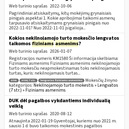
Web turinio sąrašas
2022-10-06
Pagrindiniai atsiskaitymų, kitų mokėjimų grynaisiais
pinigais aspektai 1. Kokie apribojimai taikomi asmenų
tarpusavio atsiskaitymams grynaisiais pinigais nuo
2022-11-01? Nuo 2022-11-01 įsigalioja...
Kokios nekilnojamojo turto mokesčio lengvatos
taikomos
fiziniams
asmenims
?
Web turinio sąrašas
2026-01-07
Registracijos numeris KM1580 Ši informacija skelbiama:
Fiziniams asmenims Fiziniams asmenims nekilnojamojo
turto mokesčiu neapmokestinamas toks nekilnojamasis
turtas, kuris: nekilnojamasis turtas...
Mokesčių žinyno
ntm
ntmį 7 str.
lengvatos fiziniams asmenims
kategorijos:
Nekilnojamojo turto mokestis » Lengvatos
(7 str.) » Fiziniams asmenims
DUK dėl pagalbos vykdantiems individualią
veiklą
Web turinio sąrašas
2020-08-12
Atnaujinta 2022-01-19 Gyventojai, kuriems nuo 2021 m.
sausio 1 d. buvo taikomos mokestinės pagalbos