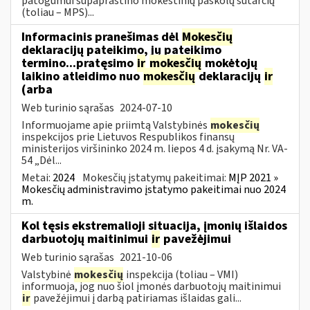
patogumui supaprastino mokestinių paskolų sutarčių
(toliau – MPS)...
Informacinis pranešimas dėl
Mokesčių
deklaracijų pateikimo, jų pateikimo
termino...pratęsimo
ir
mokesčių
mokėtojų
laikino atleidimo nuo
mokesčių
deklaracijų
ir
(arba
Web turinio sąrašas
2024-07-10
Informuojame apie priimtą Valstybinės
mokesčių
inspekcijos prie Lietuvos Respublikos finansų
ministerijos viršininko 2024 m. liepos 4 d. įsakymą Nr. VA-
54 „Dėl...
Metai:
2024
Mokesčių įstatymų pakeitimai:
MĮP 2021 »
Mokesčių administravimo įstatymo pakeitimai nuo 2024
m.
Kol tęsis ekstremalioji situacija, įmonių išlaidos
darbuotojų maitinimui
ir
pavežėjimui
Web turinio sąrašas
2021-10-06
Valstybinė
mokesčių
inspekcija (toliau – VMI)
informuoja, jog nuo šiol įmonės darbuotojų maitinimui
ir
pavežėjimui į darbą patiriamas išlaidas gali...