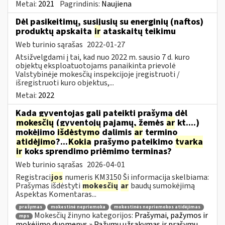
Metai:
2021
Pagrindinis:
Naujiena
Dėl pasikeitimų, susijusių su energinių (naftos)
produktų apskaita
ir
ataskaitų teikimu
Web turinio sąrašas
2022-01-27
Atsižvelgdami į tai, kad nuo 2022 m. sausio 7 d. kuro
objektų eksploatuotojams panaikinta prievolė
Valstybinėje mokesčių inspekcijoje įregistruoti /
išregistruoti kuro objektus,...
Metai:
2022
Kada gyventojas gali pateikti prašymą dėl
mokesčių
(gyventojų pajamų, žemės
ar
kt....)
mokėjimo
išdėstymo
dalimis
ar
termino
atidėjimo
?...
Kokia
prašymo pateikimo
tvarka
ir
koks sprendimo priėmimo terminas?
Web turinio sąrašas
2026-04-01
Registraci
jos
numeris KM3150 Ši informacija skelbiama:
Prašymas išdėstyti
mokesčių
ar
baudų sumokėjimą
Aspektas Komentaras...
prašymas
mokestinė nepriemoka
mokestinės nepriemokos atidėjimas
Mokesčių žinyno kategorijos:
Prašymai, pažymos ir
mps
mokėjimo duomenys » Pažymų užsakymas ir prašymų