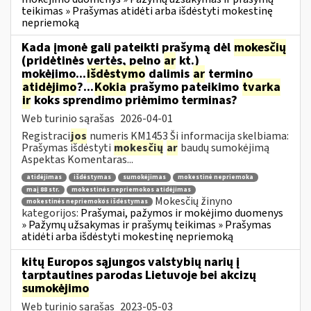
teikimas » Prašymas atidėti arba išdėstyti mokestinę
nepriemoką
Kada įmonė gali pateikti prašymą dėl
mokesčių
(pridėtinės vertės, pelno
ar
kt.)
mokėjimo...
išdėstymo
dalimis
ar
termino
atidėjimo
?...
Kokia
prašymo pateikimo
tvarka
ir
koks sprendimo priėmimo terminas?
Web turinio sąrašas
2026-04-01
Registraci
jos
numeris KM1453 Ši informacija skelbiama:
Prašymas išdėstyti
mokesčių
ar
baudų sumokėjimą
Aspektas Komentaras...
atidėjimas
išdėstymas
sumokėjimas
mokestinė nepriemoka
maį 88 str.
mokestinės nepriemokos atidėjimas
Mokesčių žinyno
mokestinės nepriemokos išdėstymas
kategorijos:
Prašymai, pažymos ir mokėjimo duomenys
» Pažymų užsakymas ir prašymų teikimas » Prašymas
atidėti arba išdėstyti mokestinę nepriemoką
kitų Europos sąjungos valstybių narių į
tarptautines parodas Lietuvoje bei akcizų
sumokėjimo
Web turinio sąrašas
2023-05-03