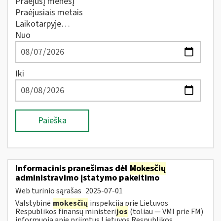
Praėjusį mėnesį
Praėjusiais metais
Laikotarpyje…
Nuo
Iki
Paieška
Informacinis pranešimas dėl
Mokesčių
administravimo įstatymo pakeitimo
Web turinio sąrašas
2025-07-01
Valstybinė
mokesčių
inspekcija prie Lietuvos
Respublikos finansų ministeri
jos
(toliau — VMI prie FM)
informuoja apie priimtus Lietuvos Respublikos...