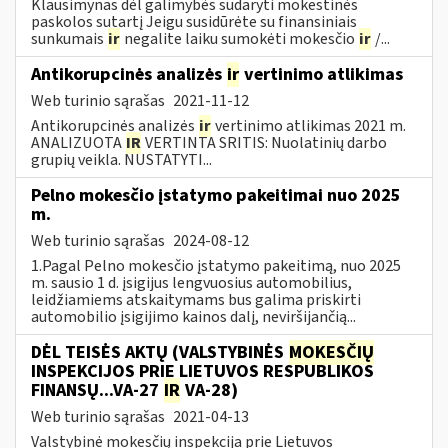
Klausimynas dėl galimybės sudaryti mokestinės
paskolos sutartį Jeigu susidūrėte su finansiniais
sunkumais
ir
negalite laiku sumokėti mokesčio
ir
/...
Antikorupcinės analizės
ir
vertinimo atlikimas
Web turinio sąrašas
2021-11-12
Antikorupcinės analizės
ir
vertinimo atlikimas 2021 m.
ANALIZUOTA
IR
VERTINTA SRITIS: Nuolatinių darbo
grupių veikla. NUSTATYTI...
Pelno mokesčio įstatymo pakeitimai nuo 2025
m.
Web turinio sąrašas
2024-08-12
1.Pagal Pelno mokesčio įstatymo pakeitimą, nuo 2025
m. sausio 1 d. įsigijus lengvuosius automobilius,
leidžiamiems atskaitymams bus galima priskirti
automobilio įsigijimo kainos dalį, neviršijančią...
DĖL TEISĖS AKTŲ (VALSTYBINĖS
MOKESČIŲ
INSPEKCIJOS PRIE LIETUVOS RESPUBLIKOS
FINANSŲ...VA-27
IR
VA-28)
Web turinio sąrašas
2021-04-13
Valstybinė mokesčių inspekcija prie Lietuvos