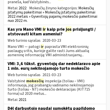
praneša, kad Valstybinės...
Metai:
2022
Mokesčių žinyno kategorijos:
Mokesčių
įstatymų pakeitimai » Mokesčių įstatymų pakeitimai
2022 metais » Gyventojų pajamų mokesčio pakeitimai
nuo 2022 m.
Kas yra Mano VMI
ir
kaip prie
jos
prisijungti /
atstovauti kitam asmeniui?
Web turinio sąrašas
2020-03-23
Mano VMI — patogi
ir
paprasta VMI elektroninių
paslaugų sritis, kurioje galite rasti Jums aktualią
asmeninę informaciją: VMI administruojamų...
VMI: 3,6 tūkst. gyventojų dar nedeklaravo apie
1 mln. eurų nekilnojamojo turto mokesčio
Web turinio sąrašas
2021-03-23
Valstybinė
mokesčių
inspekcija (toliau – VMI)
informuoja, jog prabangiu vadinamo nekilnojamojo
turto (toliau - NT) mokesčio deklaracijas (KIT715
forma) už 2020 metus...
Metai:
2021
Dėl darbuotojo naudai sumokėtų papildomo