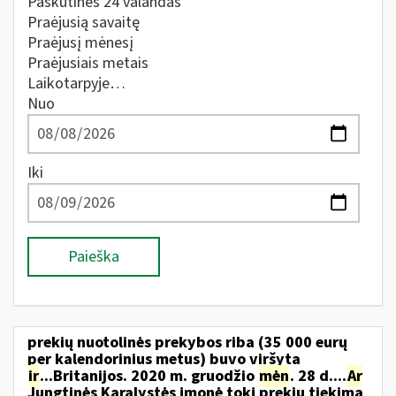
Paskutines 24 valandas
Praėjusią savaitę
Praėjusį mėnesį
Praėjusiais metais
Laikotarpyje…
Nuo
Iki
Paieška
prekių nuotolinės prekybos riba (35 000 eurų
per kalendorinius metus) buvo viršyta
ir
...Britanijos. 2020 m. gruodžio
mėn
. 28 d....
Ar
Jungtinės Karalystės įmonė tokį prekių tiekimą