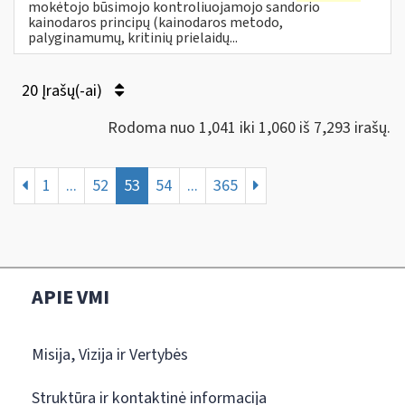
mokėtojo būsimojo kontroliuojamojo sandorio
kainodaros principų (kainodaros metodo,
palyginamumų, kritinių prielaidų...
20 Įrašų(-ai)
Rodoma nuo 1,041 iki 1,060 iš 7,293 irašų.
1
...
52
53
54
...
365
APIE VMI
Misija, Vizija ir Vertybės
Struktūra ir kontaktinė informacija