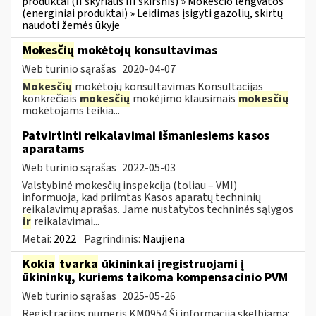
produktai (II skyriaus III skirsnis) » Mokesčio lengvatos
(energiniai produktai) » Leidimas įsigyti gazolių, skirtų
naudoti žemės ūkyje
Mokesčių
mokėtojų konsultavimas
Web turinio sąrašas
2020-04-07
Mokesčių
mokėtojų konsultavimas Konsultacijas
konkrečiais
mokesčių
mokėjimo klausimais
mokesčių
mokėtojams teikia...
Patvirtinti reikalavimai išmaniesiems kasos
aparatams
Web turinio sąrašas
2022-05-03
Valstybinė mokesčių inspekcija (toliau – VMI)
informuoja, kad priimtas Kasos aparatų techninių
reikalavimų aprašas. Jame nustatytos techninės sąlygos
ir
reikalavimai...
Metai:
2022
Pagrindinis:
Naujiena
Kokia
tvarka
ūkininkai įregistruojami į
ūkininkų, kuriems taikoma kompensacinio PVM
Web turinio sąrašas
2025-05-26
Registracijos numeris KM0954 Ši informacija skelbiama: