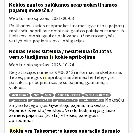
Kokios gautos palūkanos neapmokestinamos
pajamų mokesčiu?
Web turinio sąrašas
2021-06-03
Palūkanos, kurios neapmokestinamos gyventojų pajamų
mokesčiu nepriklausomai nuo gautos palūkanų sumos: iš
Lietuvos įmonių gautos palūkanos už ne nuosavybės
vertybinius popierius pvz., obligacijas...
Kokias teises suteikia / nesuteikia išduotas
verslo liudijimas
ir
kokie apribojimai
Web turinio sąrašas
2025-10-24
Registracijos numeris KM0607 Ši informacija skelbiama:
Teisės, pareigos
ir
apribojimai Žemiau lentelėje yra
pateikti apribojimai susiję su pajamų, gaunamų iš
veiklos...
apribojimas
gpm
teisė
individuali veikla
verslo liudijimas
Mokesčių
gpmį 6 str
gpmį 2 str 22 d
gpmį 10 str. 2 d
vykdoma veikla
žinyno kategorijos:
Gyventojų pajamų mokestis »
Pajamos iš verslo/ veiklos » Verslo liudijimą įsigijusio
asmens pajamos (26 str.) » Teisės, pareigos ir
apribojimai
Kokia
yra Taksometro kasos operacijų žurnalo