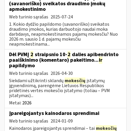
(savanoriško) sveikatos draudimo įmokų
apmokestinimo
Web turinio sąrašas
2025-07-24
1. Kokio dydžio papildomo (savanoriško) sveikatos
draudimo įmokos, kurias darbuotojo naudai moka
darbdavys, neapmokestinamos pajamų mokesčiu? Nuo
2026 m. sausio 1 d. pajamų mokesčiu
neapmokestinama...
Dėl PVMĮ
2
straipsnio 10-
2
dalies apibendrinto
paaiškinimo (komentaro) pakeitimo...
ir
papildymo
Web turinio sąrašas
2026-04-30
Siekdami užtikrinti sklandų
mokesčių
įstatymų
įgyvendinimą, parengėme Lietuvos Respublikos
pridėtinės vertės mokesčio įstatymo (toliau – PVM
įstatymas)...
Metai:
2026
Įpareigojantys kainodaros sprendimai
Web turinio sąrašas
2024-01-09
Kainodaros įpareigojantys sprendimai – tai
mokesčių