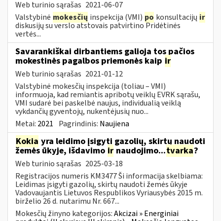
Web turinio sąrašas
2021-06-07
Valstybinė
mokesčių
inspekcija (VMI)
po
konsultacijų
ir
diskusijų su verslo atstovais patvirtino Pridėtinės
vertės...
Savarankiškai dirbantiems galioja tos pačios
mokestinės pagalbos priemonės kaip
ir
Web turinio sąrašas
2021-01-12
Valstybinė mokesčių inspekcija (toliau – VMI)
informuoja, kad remiantis apribotų veiklų EVRK sąrašu,
VMI sudarė bei paskelbė naujus, individualią veiklą
vykdančių gyventojų, nukentėjusių nuo...
Metai:
2021
Pagrindinis:
Naujiena
Kokia
yra leidimo įsigyti gazolių, skirtų naudoti
žemės ūkyje, išdavimo
ir
naudojimo...
tvarka
?
Web turinio sąrašas
2025-03-18
Registracijos numeris KM3477 Ši informacija skelbiama:
Leidimas įsigyti gazolių, skirtų naudoti žemės ūkyje
Vadovaujantis Lietuvos Respublikos Vyriausybės 2015 m.
birželio 26 d. nutarimu Nr. 667...
Mokesčių žinyno kategorijos:
Akcizai » Energiniai