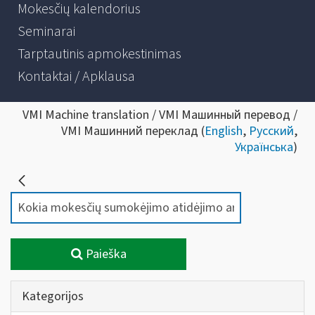
Mokesčių kalendorius
Seminarai
Tarptautinis apmokestinimas
Kontaktai / Apklausa
VMI Machine translation / VMI Машинный перевод /
VMI Машинний переклад (
English
,
Русский
,
Українська
)
Paieška
Kategorijos