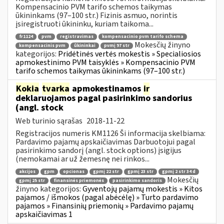
Kompensacinio PVM tarifo schemos taikymas
ūkininkams (97–100 str.) Fizinis asmuo, norintis
įsiregistruoti ūkininku, kuriam taikoma...
fr1124
pvm
registravimas
kompensacinio pvm tarifo schema
Mokesčių žinyno
kompensacinis pvm
ūkininkai
pvmį 97 str
kategorijos:
Pridėtinės vertės mokestis » Specialiosios
apmokestinimo PVM taisyklės » Kompensacinio PVM
tarifo schemos taikymas ūkininkams (97–100 str.)
Kokia
tvarka
apmokestinamos
ir
deklaruojamos pagal pasirinkimo sandorius
(angl. stock
Web turinio sąrašas
2018-11-22
Registracijos numeris KM1126 Ši informacija skelbiama:
Pardavimo pajamų apskaičiavimas Darbuotojui pagal
pasirinkimo sandorį (angl. stock options) įsigijus
(nemokamai ar už žemesnę nei rinkos...
akcijos
gpm
opcionas
gpmį 22 str
gpmį 23 str
gpmį 2 str 34 d
Mokesčių
gpmį 25 str
finansinės priemonės
pasirinkimo sandoris
žinyno kategorijos:
Gyventojų pajamų mokestis » Kitos
pajamos / išmokos (pagal abėcėlę) » Turto pardavimo
pajamos » Finansinių priemonių » Pardavimo pajamų
apskaičiavimas 1