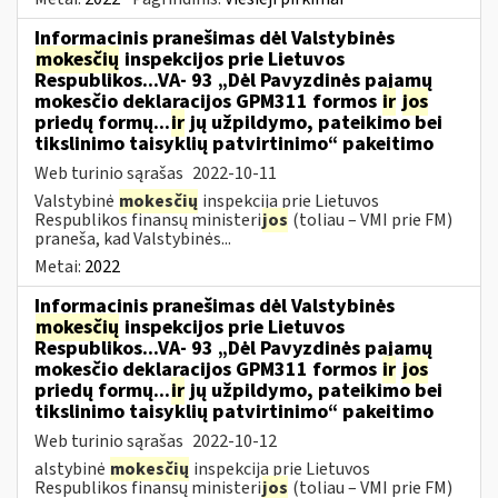
Informacinis pranešimas dėl Valstybinės
mokesčių
inspekcijos prie Lietuvos
Respublikos...VA- 93 „Dėl Pavyzdinės pajamų
mokesčio deklaracijos GPM311 formos
ir
jos
priedų formų...
ir
jų užpildymo, pateikimo bei
tikslinimo taisyklių patvirtinimo“ pakeitimo
Web turinio sąrašas
2022-10-11
Valstybinė
mokesčių
inspekcija prie Lietuvos
Respublikos finansų ministeri
jos
(toliau – VMI prie FM)
praneša, kad Valstybinės...
Metai:
2022
Informacinis pranešimas dėl Valstybinės
mokesčių
inspekcijos prie Lietuvos
Respublikos...VA- 93 „Dėl Pavyzdinės pajamų
mokesčio deklaracijos GPM311 formos
ir
jos
priedų formų...
ir
jų užpildymo, pateikimo bei
tikslinimo taisyklių patvirtinimo“ pakeitimo
Web turinio sąrašas
2022-10-12
alstybinė
mokesčių
inspekcija prie Lietuvos
Respublikos finansų ministeri
jos
(toliau – VMI prie FM)