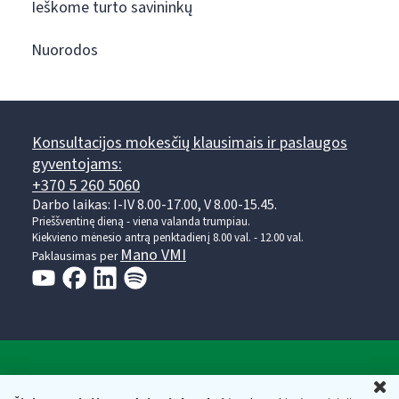
Ieškome turto savininkų
Nuorodos
Konsultacijos mokesčių klausimais ir paslaugos
gyventojams:
+370 5 260 5060
Darbo laikas: I-IV 8.00-17.00, V 8.00-15.45.
Prieššventinę dieną - viena valanda trumpiau.
Kiekvieno mėnesio antrą penktadienį 8.00 val. - 12.00 val.
Mano VMI
Paklausimas per
Valstybinė mokesčių inspekcija prie Lietuvos
U