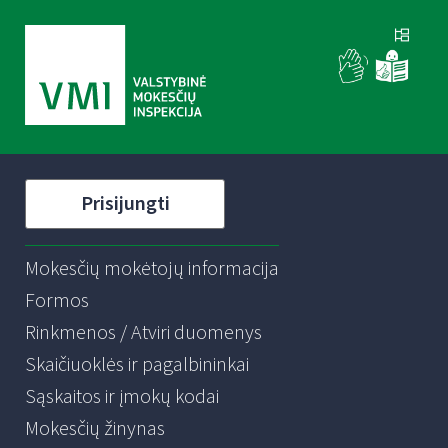
Prisijungti
Mokesčių mokėtojų informacija
Formos
Rinkmenos / Atviri duomenys
Skaičiuoklės ir pagalbininkai
Sąskaitos ir įmokų kodai
Mokesčių žinynas