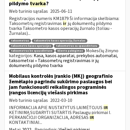
pildymo
tvarka
?
Web turinio sąrašas
2025-06-11
Registracijos numeris KM1879 Ši informacija skelbiama:
Taksometrų registravimas
ir
jų dokumentų pildymo
tvarka Taksometro kasos operacijų žurnalo (toliau -
Žurnalas)...
taksometras
taksometro kasos operacijų žurnalas
taksometro kasos operacijos
taksometras su spausdintuvu
Mokesčių žinyno
taksometras be spausdintuvo
kliento pabėgimas
kategorijos:
Kasa, kasos aparatai, prekybos automatai,
taksometrai » Taksometrų registravimas ir jų
dokumentų pildymo tvarka
Mobilaus kontrolės įrankio (MKĮ) geografinio
žemėlapio pagrindu sukūrimo paslaugos bei
jam funkcionuoti reikalingos programinės
įrangos licencijų viešasis pirkimas
Web turinio sąrašas
2022-03-10
INFORMACIJA APIE NUSTATYTUS LAIMĖTOJUS
IR
KETINIMĄ SUDARYTI SUTARTIS Paslaugų pirkimai I.
PERKANČIOJI ORGANIZACIJA, ADRESAS
IR
KONTAKTINIAI...
Metai:
2022
Pagrindinis:
Viešieji pirkimai