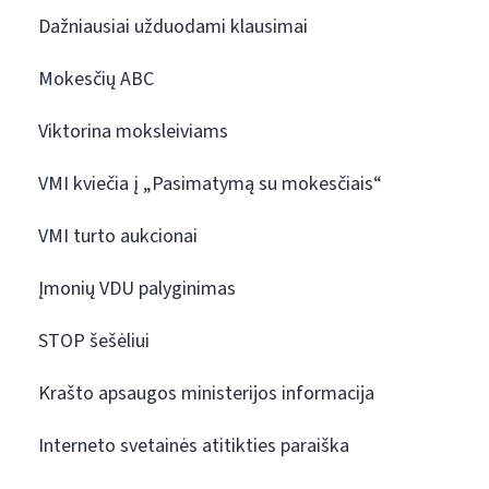
Dažniausiai užduodami klausimai
Mokesčių ABC
Viktorina moksleiviams
VMI kviečia į „Pasimatymą su mokesčiais“
VMI turto aukcionai
Įmonių VDU palyginimas
STOP šešėliui
Krašto apsaugos ministerijos informacija
Interneto svetainės atitikties paraiška