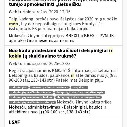
turėjo apmokestinti „lietuvišku
Web turinio sąrašas
2020-12-16
Taip, kadangi prekės buvo išsiųstos dar 2020 m. gruodžio
mėn
., t. y. dar nepasibaigus Jungtinės Karalystės
išstojimo iš ES pereinamajam laikotarpiui.
Mokesčių žinyno kategorijos:
BREXIT » BREXIT PVM JK
apmokestinamiesiems asmenims
Nuo kada pradedami skaičiuoti delspinigiai
ir
kokia
jų skaičiavimo trukmė?
Web turinio sąrašas
2025-12-23
Registracijos numeris KM0551 Ši informacija skelbiama:
Delspinigiai, baudos, palūkanos
ir
atleidimas nuo jų (88,
96-100 str., 138-143 str.) Pažeidimas Delspinigių...
delspinigiai
mokesčių administravimas
maį 97 str.
delspinigių skaičiavimo tvarka
delspinigių skaičiavimo laikotarpis
delspinigių skaičiavimo trukmė
delspinigių skaičiavimo pradžia
Mokesčių žinyno kategorijos:
delspinigių skaičiavimo pabaiga
Mokesčių administravimas » Delspinigiai, baudos ir
atleidimas nuo jų (96-100 str., 138-143 str.)
i.SAF