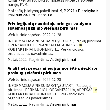
kurias PVM turėtų būti sumokėtas kitoje valstybėje
narėje, PVM...
Mokesčių įstatymų pakeitimai:
MĮP 2021 » E-prekyba ir
PVM nuo 2021 m. liepos 1 d.
Privilegijuotų naudotojų prieigos valdymo
sistemos įsigijimo viešasis pirkimas
Web turinio sąrašas
2022-12-28
INFORMACIJA APIE SUDARYTĄ SUTARTĮ Prekių pirkimai
I. PERKANČIOJI ORGANIZACIJA, ADRESAS
IR
KONTAKTINIAI DUOMENYS: I.1. Perkančiosios
organizacijos pavadinimas...
Metai:
2022
Pagrindinis:
Viešieji pirkimai
Analitinės programinės įrangos SAS priežiūros
paslaugų viešasis pirkimas
Web turinio sąrašas
2022-12-28
INFORMACIJA APIE SUDARYTĄ SUTARTĮ Paslaugų
pirkimai I. PERKANČIOJI ORGANIZACIJA, ADRESAS
IR
KONTAKTINIAI DUOMENYS: I.1. Perkančiosios
organizacijos pavadinimas...
Metai:
2022
Pagrindinis:
Viešieji pirkimai