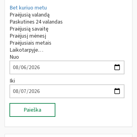
Bet kuriuo metu
Praėjusią valandą
Paskutines 24 valandas
Praėjusią savaitę
Praėjusį mėnesį
Praėjusiais metais
Laikotarpyje…
Nuo
Iki
Paieška