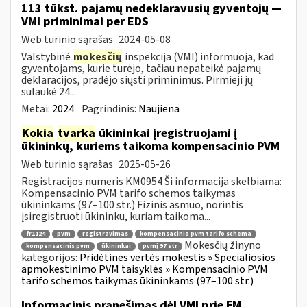
113 tūkst. pajamų nedeklaravusių gyventojų —
VMI priminimai per EDS
Web turinio sąrašas
2024-05-08
Valstybinė
mokesčių
inspekcija (VMI) informuoja, kad
gyventojams, kurie turėjo, tačiau nepateikė pajamų
deklaracijos, pradėjo siųsti priminimus. Pirmieji jų
sulaukė 24...
Metai:
2024
Pagrindinis:
Naujiena
Kokia
tvarka
ūkininkai įregistruojami į
ūkininkų, kuriems taikoma kompensacinio PVM
Web turinio sąrašas
2025-05-26
Registracijos numeris KM0954 Ši informacija skelbiama:
Kompensacinio PVM tarifo schemos taikymas
ūkininkams (97–100 str.) Fizinis asmuo, norintis
įsiregistruoti ūkininku, kuriam taikoma...
fr1124
pvm
registravimas
kompensacinio pvm tarifo schema
Mokesčių žinyno
kompensacinis pvm
ūkininkai
pvmį 97 str
kategorijos:
Pridėtinės vertės mokestis » Specialiosios
apmokestinimo PVM taisyklės » Kompensacinio PVM
tarifo schemos taikymas ūkininkams (97–100 str.)
Informacinis pranešimas dėl VMI prie FM