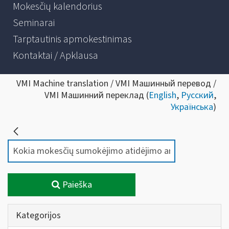
Mokesčių kalendorius
Seminarai
Tarptautinis apmokestinimas
Kontaktai / Apklausa
VMI Machine translation / VMI Машинный перевод /
VMI Машинний переклад (
English
,
Русский
,
Українська
)
Paieška
Kategorijos