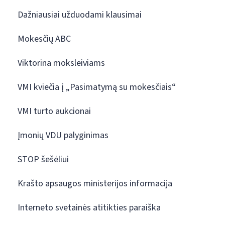
Dažniausiai užduodami klausimai
Mokesčių ABC
Viktorina moksleiviams
VMI kviečia į „Pasimatymą su mokesčiais“
VMI turto aukcionai
Įmonių VDU palyginimas
STOP šešėliui
Krašto apsaugos ministerijos informacija
Interneto svetainės atitikties paraiška