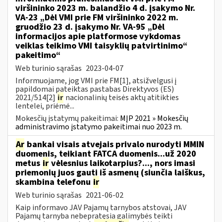
viršininko 2023 m. balandžio 4 d. įsakymo Nr.
VA-23 „Dėl VMI prie FM viršininko 2022 m.
gruodžio 23 d. įsakymo Nr. VA-95 „Dėl
informacijos apie platformose vykdomas
veiklas teikimo VMI taisyklių patvirtinimo“
pakeitimo“
Web turinio sąrašas
2023-04-07
Informuojame, jog VMI prie FM[1], atsižvelgusi į
papildomai pateiktas pastabas Direktyvos (ES)
2021/514[2]
ir
nacionalinių teisės aktų atitikties
lentelei, priėmė...
Mokesčių įstatymų pakeitimai:
MĮP 2021 » Mokesčių
administravimo įstatymo pakeitimai nuo 2023 m.
Ar
bankai visais atvejais privalo nurodyti MMIN
duomenis, teikiant FATCA duomenis...už 2020
metus
ir
vėlesnius laikotarpius?..., nors imasi
priemonių juos gauti iš asmenų (siunčia laiškus,
skambina telefonu
ir
Web turinio sąrašas
2021-06-02
Kaip informavo JAV Pajamų tarnybos atstovai, JAV
Pajamų tarnyba nebepratęsia galimybės teikti