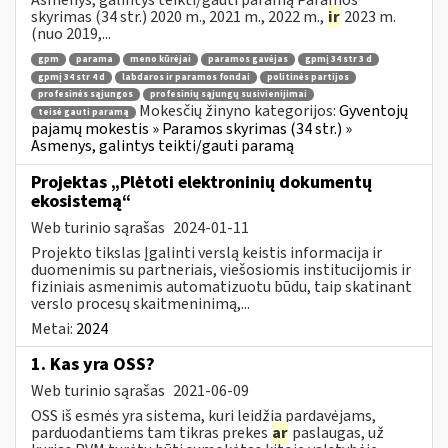
skyrimas (34 str.) 2020 m., 2021 m., 2022 m.,
ir
2023 m.
(nuo 2019,...
gpm
parama
meno kūrėjai
paramos gavėjas
gpmį 34 str 3 d
gpmį 34 str 4 d
labdaros ir paramos fondai
politinės partijos
profesinės sąjungos
profesinių sąjungų susivienijimai
Mokesčių žinyno kategorijos:
Gyventojų
teisė gauti paramą
pajamų mokestis » Paramos skyrimas (34 str.) »
Asmenys, galintys teikti/gauti paramą
Projektas „Plėtoti elektroninių dokumentų
ekosistemą“
Web turinio sąrašas
2024-01-11
Projekto tikslas Įgalinti verslą keistis informacija ir
duomenimis su partneriais, viešosiomis institucijomis ir
fiziniais asmenimis automatizuotu būdu, taip skatinant
verslo procesų skaitmeninimą,...
Metai:
2024
1. Kas yra OSS?
Web turinio sąrašas
2021-06-09
OSS iš esmės yra sistema, kuri leidžia pardavėjams,
parduodantiems tam tikras prekes
ar
paslaugas, už