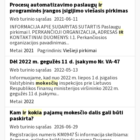
Procesų automatizavimo paslaugų
ir
programinės įrangos įsigijimo viešasis pirkimas
Web turinio sąrašas
2021-06-11
INFORMACIJA APIE SUDARYTAS SUTARTIS Paslaugų
pirkimai I. PERKANČIOJI ORGANIZACIJA, ADRESAS
IR
KONTAKTINIAI DUOMENYS: I.1. Perkančiosios
organizacijos pavadinimas...
Metai:
2021
Pagrindinis:
Viešieji pirkimai
Dėl 2022 m. gegužės 11 d. įsakymo Nr. VA-47
Web turinio sąrašas
2022-05-13
Informuojame, kad nuo 2022 m. liepos 1 d. įsigalios
Valstybinės
mokesčių
inspekcijos prie Lietuvos
Respublikos finansų ministerijos viršininko 2022 m.
gegužės 11 d. įsakymu...
Metai:
2022
Kam
ir
kokia
pajamų mokesčio dalis gali būti
paskirta?
Web turinio sąrašas
2026-06-29
Registracijos numeris KM0947 Ši informacija skelbiama:
Asmenys, galintys teikti/gauti paramą Paramos