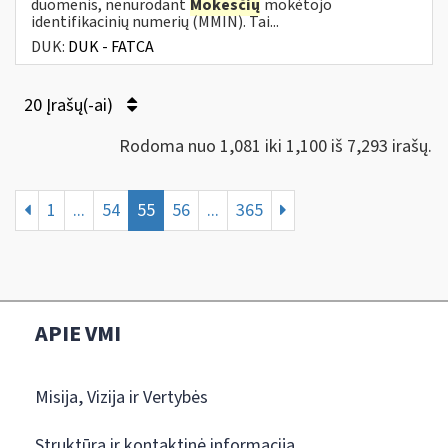
duomenis, nenurodant
Mokesčių
mokėtojo
identifikacinių numerių (MMIN). Tai...
DUK:
DUK - FATCA
20 Įrašų(-ai)
Rodoma nuo 1,081 iki 1,100 iš 7,293 irašų.
1
...
54
55
56
...
365
APIE VMI
Misija, Vizija ir Vertybės
Struktūra ir kontaktinė informacija