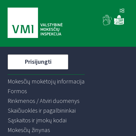
Prisijungti
Mokesčių mokėtojų informacija
Formos
Rinkmenos / Atviri duomenys
Skaičiuoklės ir pagalbininkai
Sąskaitos ir įmokų kodai
Mokesčių žinynas