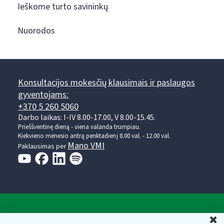
Ieškome turto savininkų
Nuorodos
Konsultacijos mokesčių klausimais ir paslaugos
gyventojams:
+370 5 260 5060
Darbo laikas: I-IV 8.00-17.00, V 8.00-15.45.
Prieššventinę dieną - viena valanda trumpiau.
Kiekvieno mėnesio antrą penktadienį 8.00 val. - 12.00 val.
Mano VMI
Paklausimas per
Valstybinė mokesčių inspekcija prie Lietuvos
U