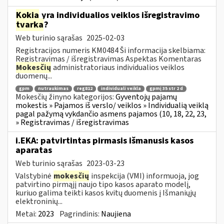
Kokia
yra individualios veiklos išregistravimo
tvarka
?
Web turinio sąrašas
2025-02-03
Registracijos numeris KM0484 Ši informacija skelbiama:
Registravimas / išregistravimas Aspektas Komentaras
Mokesčių
administratoriaus individualios veiklos
duomenų...
gpm
nutraukimas
reg812
individuali veikla
gpmį 35 str 2 d
Mokesčių žinyno kategorijos:
Gyventojų pajamų
mokestis » Pajamos iš verslo/ veiklos » Individualią veiklą
pagal pažymą vykdančio asmens pajamos (10, 18, 22, 23,
» Registravimas / išregistravimas
i.EKA: patvirtintas pirmasis išmanusis kasos
aparatas
Web turinio sąrašas
2023-03-23
Valstybinė
mokesčių
inspekcija (VMI) informuoja, jog
patvirtino pirmąjį naujo tipo kasos aparato modelį,
kuriuo galima teikti kasos kvitų duomenis į Išmaniųjų
elektroninių...
Metai:
2023
Pagrindinis:
Naujiena