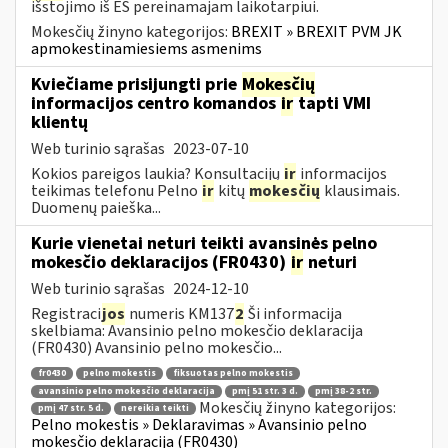
išstojimo iš ES pereinamajam laikotarpiui.
Mokesčių žinyno kategorijos:
BREXIT » BREXIT PVM JK
apmokestinamiesiems asmenims
Kviečiame prisijungti prie
Mokesčių
informacijos centro komandos
ir
tapti VMI
klientų
Web turinio sąrašas
2023-07-10
Kokios pareigos laukia? Konsultacijų
ir
informacijos
teikimas telefonu Pelno
ir
kitų
mokesčių
klausimais.
Duomenų paieška...
Kurie vienetai neturi teikti avansinės pelno
mokesčio deklaracijos (FR0430)
ir
neturi
Web turinio sąrašas
2024-12-10
Registraci
jos
numeris KM137
2
Ši informacija
skelbiama: Avansinio pelno mokesčio deklaracija
(FR0430) Avansinio pelno mokesčio...
fr0430
pelno mokestis
fiksuotas pelno mokestis
avansinio pelno mokesčio deklaracija
pmį 51 str. 3 d.
pmį 38-2 str.
Mokesčių žinyno kategorijos:
pmį 47 str. 5 d.
nereikia teikti
Pelno mokestis » Deklaravimas » Avansinio pelno
mokesčio deklaracija (FR0430)