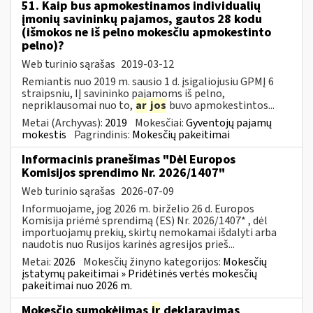
51. Kaip bus apmokestinamos individualių
įmonių savininkų pajamos, gautos 28 kodu
(išmokos ne iš pelno mokesčiu apmokestinto
pelno)?
Web turinio sąrašas
2019-03-12
Remiantis nuo 2019 m. sausio 1 d. įsigaliojusiu GPMĮ 6
straipsniu, IĮ savininko pajamoms iš pelno,
nepriklausomai nuo to,
ar
jos
buvo apmokestintos...
Metai (Archyvas):
2019
Mokesčiai:
Gyventojų pajamų
mokestis
Pagrindinis:
Mokesčių pakeitimai
Informacinis pranešimas "Dėl Europos
Komisijos sprendimo Nr. 2026/1407"
Web turinio sąrašas
2026-07-09
Informuojame, jog 2026 m. birželio 26 d. Europos
Komisija priėmė sprendimą (ES) Nr. 2026/1407* , dėl
importuojamų prekių, skirtų nemokamai išdalyti arba
naudotis nuo Rusijos karinės agresijos prieš...
Metai:
2026
Mokesčių žinyno kategorijos:
Mokesčių
įstatymų pakeitimai » Pridėtinės vertės mokesčių
pakeitimai nuo 2026 m.
Mokesčio sumokėjimas
ir
deklaravimas