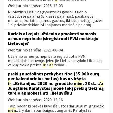
Web turinio sąrašas
2018-12-03
Nuolatinis Lietuvos gyventojas gavęs užsienio
valstybėse pajamų (B klasės pajamos), pasibaigus
metams, kuriais pajamos gautos, iki kitų metų gegužės
1 d. privalo: deklaruoti pajamas metinėje pajamų...
Kuriais atvejais užsienio apmokestinamasis
asmuo neprivalo įsiregistruoti PVM mokėtoju
Lietuvoje?
Web turinio sąrašas
2021-06-04
Užsienio asmenys neprivalo registruotis PVM
mokėtojais Lietuvoje, jeigu jie Lietuvoje vykdo tik tokią
veiklą: tiekia prekes
ir
/
ar
teikia...
prekių nuotolinės prekybos riba (35 000 eurų
per kalendorinius metus) buvo viršyta
ir
...Britanijos. 2020 m. gruodžio
mėn
. 28 d....
Ar
Jungtinės Karalystės įmonė tokį prekių tiekimą
turėjo apmokestinti „lietuvišku
Web turinio sąrašas
2020-12-16
Taip, kadangi prekės buvo išsiųstos dar 2020 m. gruodžio
mėn
., t. y. dar nepasibaigus Jungtinės Karalystės