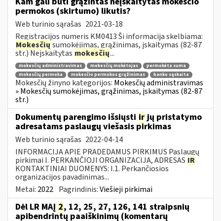
Kam gali būti grąžintas neįskaitytas mokesčio
permokos (skirtumo) likutis?
Web turinio sąrašas
2021-03-18
Registracijos numeris KM0413 Ši informacija skelbiama:
Mokesčių
sumokėjimas, grąžinimas, įskaitymas (82-87
str.) Neįskaitytas
mokesčių
...
mokesčių administravimas
mokesčių mokėtojas
permokėta suma
mokesčių permoka
mokesčio permokos grąžinimas
banko sąskaita
Mokesčių žinyno kategorijos:
Mokesčių administravimas
» Mokesčių sumokėjimas, grąžinimas, įskaitymas (82-87
str.)
Dokumentų parengimo išsiųsti
ir
jų pristatymo
adresatams paslaugų viešasis pirkimas
Web turinio sąrašas
2022-04-14
INFORMACIJA APIE PRADEDAMUS PIRKIMUS Paslaugų
pirkimai I. PERKANČIOJI ORGANIZACIJA, ADRESAS
IR
KONTAKTINIAI DUOMENYS: I.1. Perkančiosios
organizacijos pavadinimas...
Metai:
2022
Pagrindinis:
Viešieji pirkimai
Dėl LR MAĮ
2
, 12, 25, 27, 126, 141 straipsnių
apibendrintų paaiškinimų (komentarų