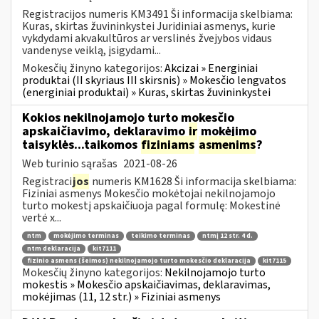
Registracijos numeris KM3491 Ši informacija skelbiama:
Kuras, skirtas žuvininkystei Juridiniai asmenys, kurie
vykdydami akvakultūros ar verslinės žvejybos vidaus
vandenyse veiklą, įsigydami...
Mokesčių žinyno kategorijos:
Akcizai » Energiniai
produktai (II skyriaus III skirsnis) » Mokesčio lengvatos
(energiniai produktai) » Kuras, skirtas žuvininkystei
Kokios nekilnojamojo turto mokesčio
apskaičiavimo, deklaravimo
ir
mokėjimo
taisyklės...taikomos
fiziniams
asmenims
?
Web turinio sąrašas
2021-08-26
Registraci
jos
numeris KM1628 Ši informacija skelbiama:
Fiziniai asmenys Mokesčio mokėtojai nekilnojamojo
turto mokestį apskaičiuoja pagal formulę: Mokestinė
vertė x...
ntm
mokėjimo terminas
teikimo terminas
ntmį 12 str. 4 d.
ntm deklaracija
kit7111
fizinio asmens (šeimos) nekilnojamojo turto mokesčio deklaracija
kit7115
Mokesčių žinyno kategorijos:
Nekilnojamojo turto
mokestis » Mokesčio apskaičiavimas, deklaravimas,
mokėjimas (11, 12 str.) » Fiziniai asmenys