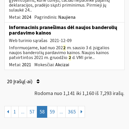
gyventojams, kurie turėjo, tačiau nepateikė pajamų
deklaracijos, pradėjo siųsti priminimus. Pirmieji jų
sulaukė 24...
Metai:
2024
Pagrindinis:
Naujiena
Informacinis pranešimas dėl naujos banderolių
pardavimo kainos
Web turinio sąrašas
2021-12-09
Informuojame, kad nuo 202
2
m. sausio 3 d. įsigalios
naujos banderolių pardavimo kainos. Naujos kainos
patvirtintos 2021 m. gruodžio
2
d. VMI prie...
Metai:
2021
Mokesčiai:
Akcizai
20 Įrašų(-ai)
Rodoma nuo 1,141 iki 1,160 iš 7,293 irašų.
1
...
57
58
59
...
365