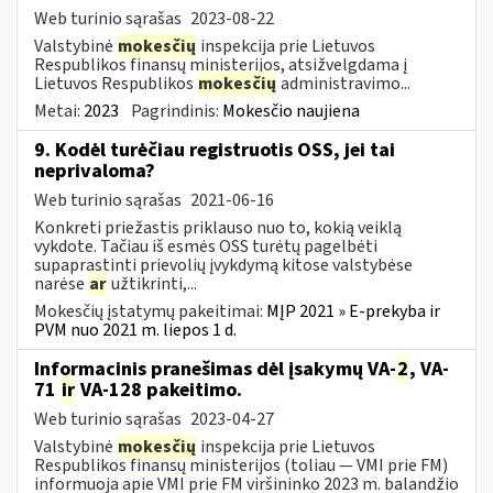
Web turinio sąrašas
2023-08-22
Valstybinė
mokesčių
inspekcija prie Lietuvos
Respublikos finansų ministerijos, atsižvelgdama į
Lietuvos Respublikos
mokesčių
administravimo...
Metai:
2023
Pagrindinis:
Mokesčio naujiena
9. Kodėl turėčiau registruotis OSS, jei tai
neprivaloma?
Web turinio sąrašas
2021-06-16
Konkreti priežastis priklauso nuo to, kokią veiklą
vykdote. Tačiau iš esmės OSS turėtų pagelbėti
supaprastinti prievolių įvykdymą kitose valstybėse
narėse
ar
užtikrinti,...
Mokesčių įstatymų pakeitimai:
MĮP 2021 » E-prekyba ir
PVM nuo 2021 m. liepos 1 d.
Informacinis pranešimas dėl įsakymų VA-
2
, VA-
71
ir
VA-128 pakeitimo.
Web turinio sąrašas
2023-04-27
Valstybinė
mokesčių
inspekcija prie Lietuvos
Respublikos finansų ministerijos (toliau ― VMI prie FM)
informuoja apie VMI prie FM viršininko 2023 m. balandžio