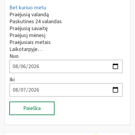
Bet kuriuo metu
Praėjusią valandą
Paskutines 24 valandas
Praėjusią savaitę
Praėjusį mėnesį
Praėjusiais metais
Laikotarpyje…
Nuo
Iki
Paieška