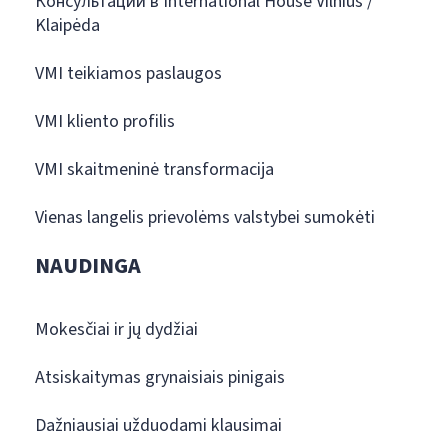
Консультации в International House Vilnius /
Klaipėda
VMI teikiamos paslaugos
VMI kliento profilis
VMI skaitmeninė transformacija
Vienas langelis prievolėms valstybei sumokėti
NAUDINGA
Mokesčiai ir jų dydžiai
Atsiskaitymas grynaisiais pinigais
Dažniausiai užduodami klausimai