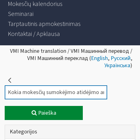
Mokesčių kalendorius
Seminarai
Tarptautinis apmokestinimas
Kontaktai / Apklausa
VMI Machine translation / VMI Машинный перевод /
VMI Машинний переклад (
English
,
Русский
,
Українська
)
Paieška
Kategorijos