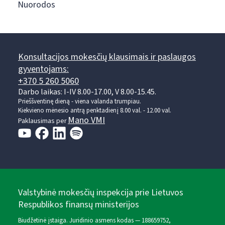
Nuorodos
Konsultacijos mokesčių klausimais ir paslaugos
gyventojams:
+370 5 260 5060
Darbo laikas: I-IV 8.00-17.00, V 8.00-15.45.
Prieššventinę dieną - viena valanda trumpiau.
Kiekvieno mėnesio antrą penktadienį 8.00 val. - 12.00 val.
Mano VMI
Paklausimas per
Valstybinė mokesčių inspekcija prie Lietuvos
Respublikos finansų ministerijos
Biudžetinė įstaiga. Juridinio asmens kodas — 188659752,