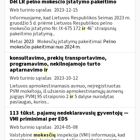
Dėl LR pelno mokesčio įstatymo pakeitimo
Web turinio sąrašas
2023-12-15
Informuojame, kad Lietuvos Respublikos Seimas 2023 m.
gruodžio 5 d. priėmė Lietuvos Respublikos pelno
mokesčio įstatymo Nr. IX-675 172
ir
46¹ straipsnių
pakeitimo įstatymą...
Metai:
2023
Mokesčių įstatymų pakeitimai:
Pelno
mokesčio pakeitimai nuo 2024 m.
konsultavimo, prekių transportavimo,
programavimo, nekilnojamojo turto
aptarnavimo
ir
Web turinio sąrašas
2023-10-12
Lietuvos apmokestinamasis asmuo, neįregistruotas
PVM mokėtoju, iš užsienio apmokestinamųjų asmenų
įsigijęs PVMĮ 95 straipsnio 2
ir
5 dalyse nurodytas
paslaugas, kurios...
113 tūkst. pajamų nedeklaravusių gyventojų —
VMI priminimai per EDS
Web turinio sąrašas
2024-05-08
Valstybinė
mokesčių
inspekcija (VMI) informuoja, kad