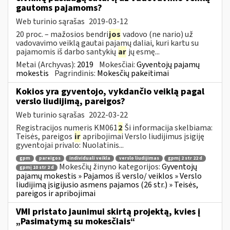
gautoms pajamoms?
Web turinio sąrašas
2019-03-12
20 proc. – mažosios bendri
jos
vadovo (ne nario) už
vadovavimo veiklą gautai pajamų daliai, kuri kartu su
pajamomis iš darbo santykių
ar
jų esmę...
Metai (Archyvas):
2019
Mokesčiai:
Gyventojų pajamų
mokestis
Pagrindinis:
Mokesčių pakeitimai
Kokios yra gyventojo, vykdančio veiklą pagal
verslo liudijimą, pareigos?
Web turinio sąrašas
2022-03-22
Registracijos numeris KM061
2
Ši informacija skelbiama:
Teisės, pareigos
ir
apribojimai Verslo liudijimus įsigiję
gyventojai privalo: Nuolatinis...
gpm
pareigos
individuali veikla
verslo liudijimas
gpmį 2 str 22 d
Mokesčių žinyno kategorijos:
Gyventojų
gpmį 10 str 2 d
pajamų mokestis » Pajamos iš verslo/ veiklos » Verslo
liudijimą įsigijusio asmens pajamos (26 str.) » Teisės,
pareigos ir apribojimai
VMI pristato jaunimui skirtą projektą, kvies į
„Pasimatymą su mokesčiais“