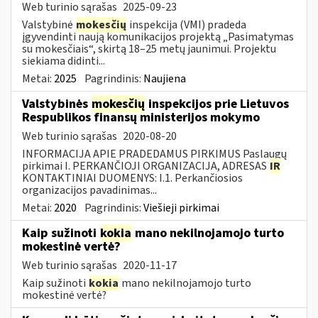
Web turinio sąrašas
2025-09-23
Valstybinė
mokesčių
inspekcija (VMI) pradeda
įgyvendinti naują komunikacijos projektą „Pasimatymas
su mokesčiais“, skirtą 18–25 metų jaunimui. Projektu
siekiama didinti...
Metai:
2025
Pagrindinis:
Naujiena
Valstybinės
mokesčių
inspekcijos prie Lietuvos
Respublikos finansų ministerijos mokymo
Web turinio sąrašas
2020-08-20
INFORMACIJA APIE PRADEDAMUS PIRKIMUS Paslaugų
pirkimai I. PERKANČIOJI ORGANIZACIJA, ADRESAS
IR
KONTAKTINIAI DUOMENYS: I.1. Perkančiosios
organizacijos pavadinimas...
Metai:
2020
Pagrindinis:
Viešieji pirkimai
Kaip sužinoti
kokia
mano nekilnojamojo turto
mokestinė vertė?
Web turinio sąrašas
2020-11-17
Kaip sužinoti
kokia
mano nekilnojamojo turto
mokestinė vertė?