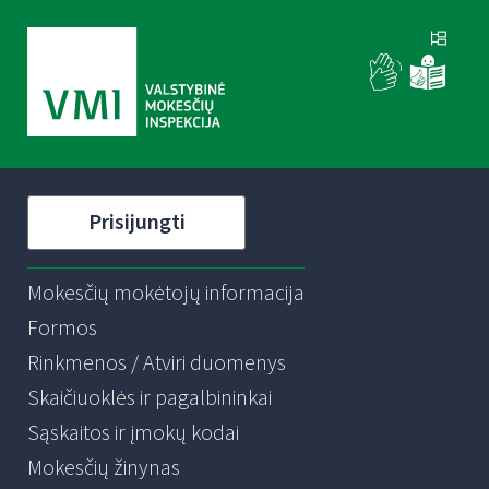
Prisijungti
Mokesčių mokėtojų informacija
Formos
Rinkmenos / Atviri duomenys
Skaičiuoklės ir pagalbininkai
Sąskaitos ir įmokų kodai
Mokesčių žinynas