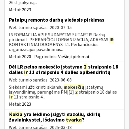
26 d. įsakymą...
Metai:
2023
Patalpų remonto darbų viešasis pirkimas
Web turinio sąrašas
2020-07-15
INFORMACIJA APIE SUDARYTAS SUTARTIS Darbų
pirkimai I. PERKANČIOJI ORGANIZACIJA, ADRESAS
IR
KONTAKTINIAI DUOMENYS: I.1. Perkančiosios
organizacijos pavadinimas...
Metai:
2020
Pagrindinis:
Viešieji pirkimai
Dėl LR pelno mokesčio įstatymo
2
straipsnio 18
dalies
ir
11 straipsnio 4 dalies apibendrintų
Web turinio sąrašas
2023-06-08
Siekdami užtikrinti sklandų
mokesčių
įstatymų
įgyvendinimą, parengėme PMĮ[1]
2
straipsnio 18 dalies
ir
11 straipsnio 4...
Metai:
2023
Kokia
yra leidimo įsigyti gazolių, skirtų
žuvininkystei, išdavimo
tvarka
?
Web turinio sąrašas
2025-03-18