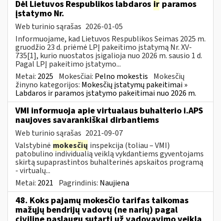
Dėl Lietuvos Respublikos labdaros
ir
paramos
įstatymo Nr.
Web turinio sąrašas
2026-01-05
Informuojame, kad Lietuvos Respublikos Seimas 2025 m.
gruodžio 23 d. priėmė LPĮ pakeitimo įstatymą Nr. XV-
735[1], kurio nuostatos įsigalioja nuo 2026 m. sausio 1 d.
Pagal LPĮ pakeitimo įstatymo...
Metai:
2025
Mokesčiai:
Pelno mokestis
Mokesčių
žinyno kategorijos:
Mokesčių įstatymų pakeitimai »
Labdaros ir paramos įstatymo pakeitimai nuo 2026 m.
VMI informuoja apie virtualaus buhalterio i.APS
naujoves savarankiškai dirbantiems
Web turinio sąrašas
2021-09-07
Valstybinė
mokesčių
inspekcija (toliau – VMI)
patobulino individualią veiklą vykdantiems gyventojams
skirtą supaprastintos buhalterinės apskaitos programą
- virtualų...
Metai:
2021
Pagrindinis:
Naujiena
48. Koks pajamų mokesčio tarifas taikomas
mažųjų bendrijų vadovų (ne narių) pagal
civilinę paslaugų sutartį už vadovavimo veiklą