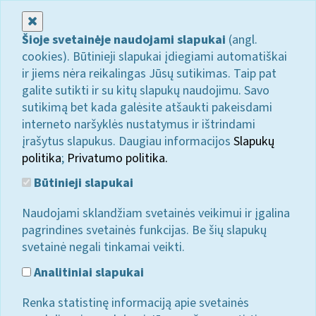
Uždaryti
Šioje svetainėje naudojami slapukai
(angl.
cookies). Būtinieji slapukai įdiegiami automatiškai
ir jiems nėra reikalingas Jūsų sutikimas. Taip pat
galite sutikti ir su kitų slapukų naudojimu. Savo
sutikimą bet kada galėsite atšaukti pakeisdami
interneto naršyklės nustatymus ir ištrindami
įrašytus slapukus. Daugiau informacijos
Slapukų
politika
;
Privatumo politika.
Būtinieji slapukai
Naudojami sklandžiam svetainės veikimui ir įgalina
pagrindines svetainės funkcijas. Be šių slapukų
svetainė negali tinkamai veikti.
Analitiniai slapukai
Renka statistinę informaciją apie svetainės