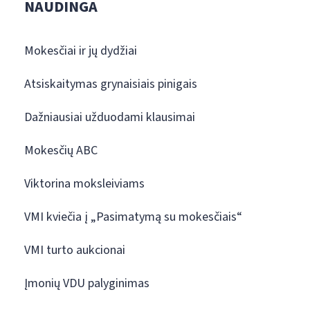
NAUDINGA
Mokesčiai ir jų dydžiai
Atsiskaitymas grynaisiais pinigais
Dažniausiai užduodami klausimai
Mokesčių ABC
Viktorina moksleiviams
VMI kviečia į „Pasimatymą su mokesčiais“
VMI turto aukcionai
Įmonių VDU palyginimas