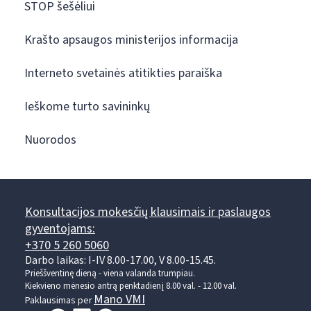
STOP šešėliui
Krašto apsaugos ministerijos informacija
Interneto svetainės atitikties paraiška
Ieškome turto savininkų
Nuorodos
Konsultacijos mokesčių klausimais ir paslaugos
gyventojams:
+370 5 260 5060
Darbo laikas: I-IV 8.00-17.00, V 8.00-15.45.
Prieššventinę dieną - viena valanda trumpiau.
Kiekvieno mėnesio antrą penktadienį 8.00 val. - 12.00 val.
Mano VMI
Paklausimas per