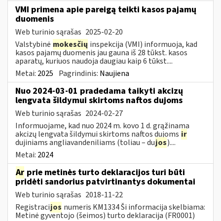
VMI primena apie pareigą teikti kasos pajamų
duomenis
Web turinio sąrašas
2025-02-20
Valstybinė
mokesčių
inspekcija (VMI) informuoja, kad
kasos pajamų duomenis jau gauna iš 28 tūkst. kasos
aparatų, kuriuos naudoja daugiau kaip 6 tūkst....
Metai:
2025
Pagrindinis:
Naujiena
Nuo 2024-03-01 pradedama taikyti akcizų
lengvata šildymui skirtoms naftos dujoms
Web turinio sąrašas
2024-02-27
Informuojame, kad nuo 2024 m. kovo 1 d. grąžinama
akcizų lengvata šildymui skirtoms naftos dujoms
ir
dujiniams angliavandeniliams (toliau – du
jos
)....
Metai:
2024
Ar
prie metinės turto deklaracijos turi būti
pridėti sandorius patvirtinantys dokumentai
Web turinio sąrašas
2018-11-22
Registraci
jos
numeris KM1334 Ši informacija skelbiama:
Metinė gyventojo (šeimos) turto deklaracija (FR0001)