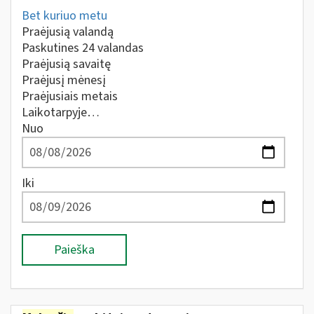
Bet kuriuo metu
Praėjusią valandą
Paskutines 24 valandas
Praėjusią savaitę
Praėjusį mėnesį
Praėjusiais metais
Laikotarpyje…
Nuo
Iki
Paieška