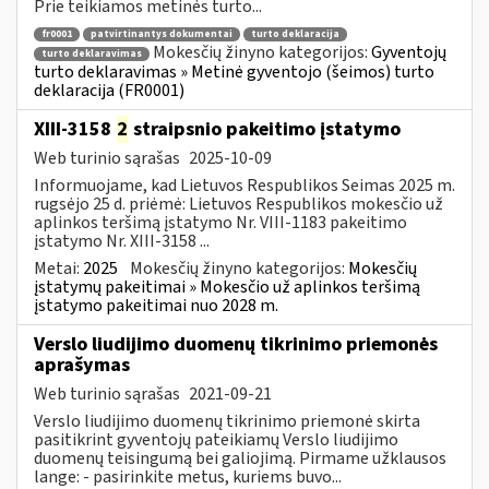
Prie teikiamos metinės turto...
fr0001
patvirtinantys dokumentai
turto deklaracija
Mokesčių žinyno kategorijos:
Gyventojų
turto deklaravimas
turto deklaravimas » Metinė gyventojo (šeimos) turto
deklaracija (FR0001)
XIII-3158
2
straipsnio pakeitimo įstatymo
Web turinio sąrašas
2025-10-09
Informuojame, kad Lietuvos Respublikos Seimas 2025 m.
rugsėjo 25 d. priėmė: Lietuvos Respublikos mokesčio už
aplinkos teršimą įstatymo Nr. VIII-1183 pakeitimo
įstatymo Nr. XIII-3158 ...
Metai:
2025
Mokesčių žinyno kategorijos:
Mokesčių
įstatymų pakeitimai » Mokesčio už aplinkos teršimą
įstatymo pakeitimai nuo 2028 m.
Verslo liudijimo duomenų tikrinimo priemonės
aprašymas
Web turinio sąrašas
2021-09-21
Verslo liudijimo duomenų tikrinimo priemonė skirta
pasitikrint gyventojų pateikiamų Verslo liudijimo
duomenų teisingumą bei galiojimą. Pirmame užklausos
lange: - pasirinkite metus, kuriems buvo...