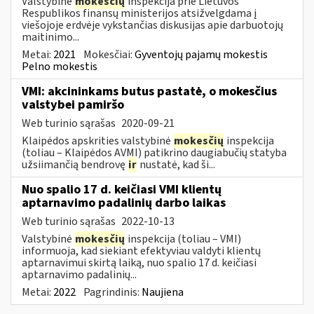
Valstybinė
mokesčių
inspekcija prie Lietuvos
Respublikos finansų ministerijos atsižvelgdama į
viešojoje erdvėje vykstančias diskusijas apie darbuotojų
maitinimo...
Metai:
2021
Mokesčiai:
Gyventojų pajamų mokestis
Pelno mokestis
VMI: akcininkams butus pastatė, o mokesčius
valstybei pamiršo
Web turinio sąrašas
2020-09-21
Klaipėdos apskrities valstybinė
mokesčių
inspekcija
(toliau – Klaipėdos AVMI) patikrino daugiabučių statyba
užsiimančią bendrovę
ir
nustatė, kad ši...
Nuo spalio 17 d. keičiasi VMI klientų
aptarnavimo padalinių darbo laikas
Web turinio sąrašas
2022-10-13
Valstybinė
mokesčių
inspekcija (toliau – VMI)
informuoja, kad siekiant efektyviau valdyti klientų
aptarnavimui skirtą laiką, nuo spalio 17 d. keičiasi
aptarnavimo padalinių...
Metai:
2022
Pagrindinis:
Naujiena