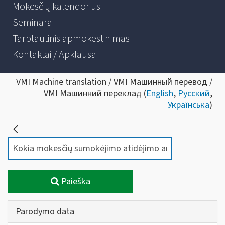
Mokesčių kalendorius
Seminarai
Tarptautinis apmokestinimas
Kontaktai / Apklausa
VMI Machine translation / VMI Машинный перевод /
VMI Машинний переклад (
English
,
Русский
,
Українська
)
Paieška
Parodymo data