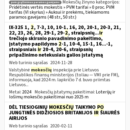
Mokesčių žinyno kategorijos:
pvm grąžinimas paramos gavėjams
Pridėtinės vertės mokestis » PVM tarifai » 0 proc. PVM
tarifas (VI skyrius) » Auksui ir prekėms, tiekiamoms
paramos gavėjams (48 str., 50 str.)
IX-325 1,
2
, 7-3, 10, 10-1, 16, 20, 20-1, 20-3, 21,
22, 23, 26, 28, 29-1, 29-
2
, straipsnių...
ir
trečiojo skirsnio pavadinimo pakeitimo,
įstatymo papildymo
2
-1, 10-4, 15-1, 16...-1,
straipsniais
ir
20-4, 20-6, straipsnių
pripažinimo netekusiais galios įstatymą
Web turinio sąrašas
2024-11-28
Valstybinė
mokesčių
inspekcija prie Lietuvos
Respublikos finansų ministerijos (toliau — VMI prie FM),
informuoja, kad 2024 m. lapkričio 7 d. buvo priimtas
Lietuvos...
Metai:
2024
Mokesčių įstatymų pakeitimai:
Loterijų ir
lošimų mokesčio pakeitimai nuo 2025 m
DĖL TIESIOGINIŲ
MOKESČIŲ
TAIKYMO
PO
JUNGTINĖS DIDŽIOSIOS BRITANIJOS
IR
ŠIAURĖS
AIRIJOS
Web turinio sąrašas
2020-02-11