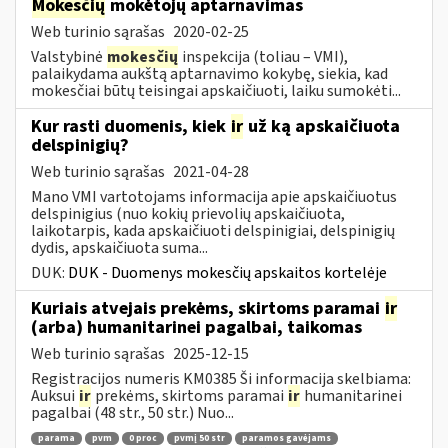
Mokesčių
mokėtojų aptarnavimas
Web turinio sąrašas
2020-02-25
Valstybinė
mokesčių
inspekcija (toliau – VMI),
palaikydama aukštą aptarnavimo kokybę, siekia, kad
mokesčiai būtų teisingai apskaičiuoti, laiku sumokėti...
Kur rasti duomenis, kiek
ir
už ką apskaičiuota
delspinigių?
Web turinio sąrašas
2021-04-28
Mano VMI vartotojams informacija apie apskaičiuotus
delspinigius (nuo kokių prievolių apskaičiuota,
laikotarpis, kada apskaičiuoti delspinigiai, delspinigių
dydis, apskaičiuota suma...
DUK:
DUK - Duomenys mokesčių apskaitos kortelėje
Kuriais atvejais prekėms, skirtoms paramai
ir
(arba) humanitarinei pagalbai, taikomas
Web turinio sąrašas
2025-12-15
Registracijos numeris KM0385 Ši informacija skelbiama:
Auksui
ir
prekėms, skirtoms paramai
ir
humanitarinei
pagalbai (48 str., 50 str.) Nuo...
parama
pvm
0 proc
pvmį 50 str
paramos gavėjams