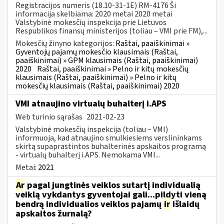
Registracijos numeris (18.10-31-1E) RM-4176 Ši
informacija skelbiama: 2020 metai 2020 metai
Valstybinė mokesčių inspekcija prie Lietuvos
Respublikos finansų ministerijos (toliau – VMI prie FM),...
Mokesčių žinyno kategorijos:
Raštai, paaiškinimai »
Gyventojų pajamų mokesčio klausimais (Raštai,
paaiškinimai) » GPM klausimais (Raštai, paaiškinimai)
2020
Raštai, paaiškinimai » Pelno ir kitų mokesčių
klausimais (Raštai, paaiškinimai) » Pelno ir kitų
mokesčių klausimais (Raštai, paaiškinimai) 2020
VMI atnaujino virtualų buhalterį i.APS
Web turinio sąrašas
2021-02-23
Valstybinė mokesčių inspekcija (toliau – VMI)
informuoja, kad atnaujino smulkiesiems verslininkams
skirtą supaprastintos buhalterinės apskaitos programą
- virtualų buhalterį i.APS. Nemokama VMI...
Metai:
2021
Ar
pagal jungtinės veiklos sutartį individualią
veiklą vykdantys gyventojai gali...pildyti vieną
bendrą individualios veiklos pajamų
ir
išlaidų
apskaitos žurnalą?