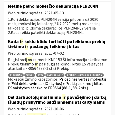
Metinė pelno mokesčio deklaracija PLN204N
Web turinio sąrašas
2021-05-13
1.Kuri deklaracijos PLN204N versija pildoma už 2020
metų mokestinį laikotarpį? Už 2020 metų mokestinį
laikotarpį pildoma deklaracijos PLN204N, 7 versija.
2.Kada reikia pateikti deklaraciją PLN204N...
Kada
ir
kokiu būdu turi būti pateikiama prekių
tiekimo
ir
paslaugų teikimo į kitas
Web turinio sąrašas
2025-07-02
Registraci
jos
numeris KM1153 Ši informacija skelbiama:
Prekių tiekimo
ir
paslaugų teikimo į kitas ES valstybes
ataskaita FR0564 (88-1 str.) Prekių...
ataskaita
fr0564
pvm
pvmį 88-1 str
prekių tiekimo į es ataskaita
Mokesčių žinyno kategorijos:
Pridėtinės vertės mokestis
» PVM deklaravimas (IX skyrius) » Prekių tiekimo į kitas
ES valstybes ataskaita FR0564 (88-1, 88-2 str.)
Dėl darbuotojų maitinimo
ir
pavežėjimo į darbą
išlaidų priskyrimo leidžiamiems atskaitymams
Web turinio sąrašas
2021-10-06