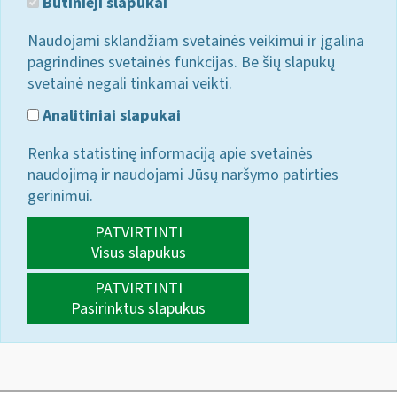
Būtinieji slapukai
Naudojami sklandžiam svetainės veikimui ir įgalina
pagrindines svetainės funkcijas. Be šių slapukų
svetainė negali tinkamai veikti.
Analitiniai slapukai
Renka statistinę informaciją apie svetainės
naudojimą ir naudojami Jūsų naršymo patirties
gerinimui.
PATVIRTINTI
Visus slapukus
PATVIRTINTI
Pasirinktus slapukus