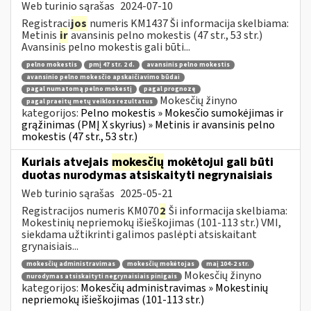
Web turinio sąrašas
2024-07-10
Registraci
jos
numeris KM1437 Ši informacija skelbiama:
Metinis
ir
avansinis pelno mokestis (47 str., 53 str.)
Avansinis pelno mokestis gali būti...
pelno mokestis
pmį 47 str. 2 d.
avansinis pelno mokestis
avansinio pelno mokesčio apskaičiavimo būdai
pagal numatomą pelno mokestį
pagal prognozę
Mokesčių žinyno
pagal praeitų metų veiklos rezultatus
kategorijos:
Pelno mokestis » Mokesčio sumokėjimas ir
grąžinimas (PMĮ X skyrius) » Metinis ir avansinis pelno
mokestis (47 str., 53 str.)
Kuriais atvejais
mokesčių
mokėtojui gali būti
duotas nurodymas atsiskaityti negrynaisiais
Web turinio sąrašas
2025-05-21
Registracijos numeris KM070
2
Ši informacija skelbiama:
Mokestinių nepriemokų išieškojimas (101-113 str.) VMI,
siekdama užtikrinti galimos paslėpti atsiskaitant
grynaisiais...
mokesčių administravimas
mokesčių mokėtojas
maį 104-2 str.
Mokesčių žinyno
nurodymas atsiskaityti negrynaisiais pinigais
kategorijos:
Mokesčių administravimas » Mokestinių
nepriemokų išieškojimas (101-113 str.)