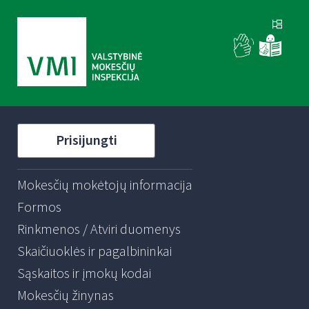
Prisijungti
Mokesčių mokėtojų informacija
Formos
Rinkmenos / Atviri duomenys
Skaičiuoklės ir pagalbininkai
Sąskaitos ir įmokų kodai
Mokesčių žinynas