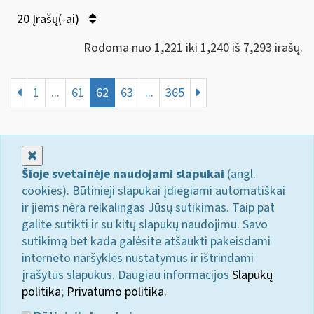
20 Įrašų(-ai)
Rodoma nuo 1,221 iki 1,240 iš 7,293 irašų.
1
...
61
62
63
...
365
Uždaryti
Šioje svetainėje naudojami slapukai
(angl.
cookies). Būtinieji slapukai įdiegiami automatiškai
ir jiems nėra reikalingas Jūsų sutikimas. Taip pat
galite sutikti ir su kitų slapukų naudojimu. Savo
sutikimą bet kada galėsite atšaukti pakeisdami
interneto naršyklės nustatymus ir ištrindami
įrašytus slapukus. Daugiau informacijos
Slapukų
politika
;
Privatumo politika.