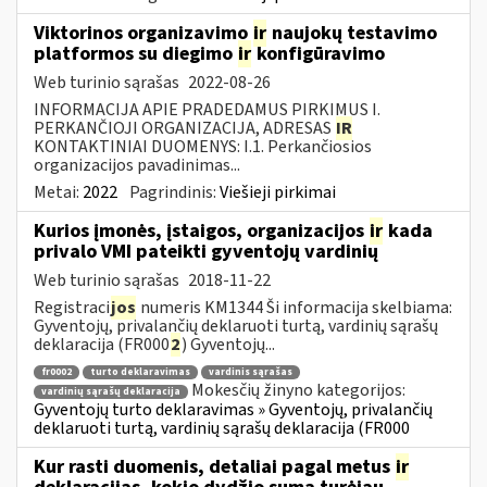
Viktorinos organizavimo
ir
naujokų testavimo
platformos su diegimo
ir
konfigūravimo
Web turinio sąrašas
2022-08-26
INFORMACIJA APIE PRADEDAMUS PIRKIMUS I.
PERKANČIOJI ORGANIZACIJA, ADRESAS
IR
KONTAKTINIAI DUOMENYS: I.1. Perkančiosios
organizacijos pavadinimas...
Metai:
2022
Pagrindinis:
Viešieji pirkimai
Kurios įmonės, įstaigos, organizacijos
ir
kada
privalo VMI pateikti gyventojų vardinių
Web turinio sąrašas
2018-11-22
Registraci
jos
numeris KM1344 Ši informacija skelbiama:
Gyventojų, privalančių deklaruoti turtą, vardinių sąrašų
deklaracija (FR000
2
) Gyventojų...
fr0002
turto deklaravimas
vardinis sąrašas
Mokesčių žinyno kategorijos:
vardinių sąrašų deklaracija
Gyventojų turto deklaravimas » Gyventojų, privalančių
deklaruoti turtą, vardinių sąrašų deklaracija (FR000
Kur rasti duomenis, detaliai pagal metus
ir