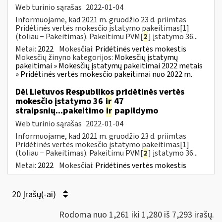
Web turinio sąrašas
2022-01-04
Informuojame, kad 2021 m. gruodžio 23 d. priimtas
Pridėtinės vertės mokesčio įstatymo pakeitimas[1]
(toliau − Pakeitimas). Pakeitimu PVM[
2
] įstatymo 36...
Metai:
2022
Mokesčiai:
Pridėtinės vertės mokestis
Mokesčių žinyno kategorijos:
Mokesčių įstatymų
pakeitimai » Mokesčių įstatymų pakeitimai 2022 metais
» Pridėtinės vertės mokesčio pakeitimai nuo 2022 m.
Dėl Lietuvos Respublikos pridėtinės vertės
mokesčio įstatymo 36
ir
47
straipsnių...pakeitimo
ir
papildymo
Web turinio sąrašas
2022-01-04
Informuojame, kad 2021 m. gruodžio 23 d. priimtas
Pridėtinės vertės mokesčio įstatymo pakeitimas[1]
(toliau − Pakeitimas). Pakeitimu PVM[
2
] įstatymo 36...
Metai:
2022
Mokesčiai:
Pridėtinės vertės mokestis
20 Įrašų(-ai)
Rodoma nuo 1,261 iki 1,280 iš 7,293 irašų.