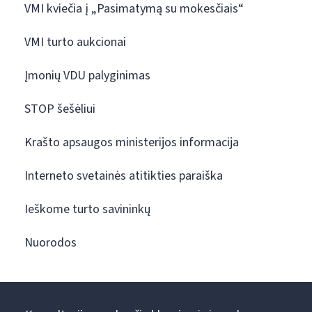
VMI kviečia į „Pasimatymą su mokesčiais“
VMI turto aukcionai
Įmonių VDU palyginimas
STOP šešėliui
Krašto apsaugos ministerijos informacija
Interneto svetainės atitikties paraiška
Ieškome turto savininkų
Nuorodos