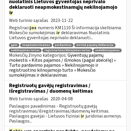
nuolatinis Lietuvos gyventojas neprivalo
deklaruoti neapmokestinamųjų nekilnojamojo
ir
Web turinio sąrašas
2023-11-22
Registraci
jos
numeris KM1110 Ši informacija skelbiama:
Mokesčio sumokėjimas
ir
deklaravimas Nuolatinis
Lietuvos gyventojas neprivalo deklaruoti...
gpm
neapmokestinamas
pardavimas
metinė pajamų deklaracija
nekilnojamas turtas
registruotinas kilnojamas turtas
nedeklaruojamas
Mokesčių žinyno kategorijos:
Gyventojų pajamų
mokestis » Kitos pajamos / išmokos (pagal abėcėlę) »
Turto pardavimo pajamos » Nekilnojamojo ir
registruotino kilnojamojo turto » Mokesčio
sumokėjimas ir deklaravimas
Registruotų gavėjų registravimas /
išregistravimas / duomenų keitimas
Web turinio sąrašas
2020-04-08
Paslaugos pavadinimas - Registruotų gavėjų
registravimas/išregistravimas/duomenų keitimas.
Paslaugos gavėjai - Lietuvos fiziniai
ir
juridiniai asmenys.
Paslaugos...