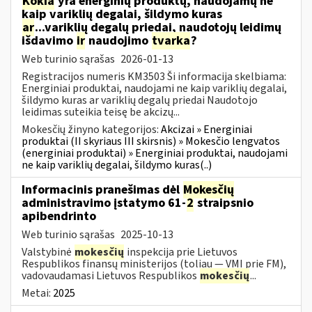
Kokia
yra energinių produktų, naudojamų ne
kaip variklių degalai, šildymo kuras
ar
...variklių degalų priedai, naudotojų leidimų
išdavimo
ir
naudojimo
tvarka
?
Web turinio sąrašas
2026-01-13
Registracijos numeris KM3503 Ši informacija skelbiama:
Energiniai produktai, naudojami ne kaip variklių degalai,
šildymo kuras ar variklių degalų priedai Naudotojo
leidimas suteikia teisę be akcizų...
Mokesčių žinyno kategorijos:
Akcizai » Energiniai
produktai (II skyriaus III skirsnis) » Mokesčio lengvatos
(energiniai produktai) » Energiniai produktai, naudojami
ne kaip variklių degalai, šildymo kuras(..)
Informacinis pranešimas dėl
Mokesčių
administravimo įstatymo 61-
2
straipsnio
apibendrinto
Web turinio sąrašas
2025-10-13
Valstybinė
mokesčių
inspekcija prie Lietuvos
Respublikos finansų ministerijos (toliau — VMI prie FM),
vadovaudamasi Lietuvos Respublikos
mokesčių
...
Metai:
2025