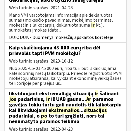
deklaracijas, kokio dydžio sumą turėjau
Web turinio sąrašas
2021-04-28
Mano VMI vartotojams informacija apie deklaruotas
sumas (mokesčio pavadinimas, mokėjimo terminas,
mokestinis laikotarpis, deklaruota suma
ir
kt.),
sumokėtas įmokas (data...
DUK:
DUK - Duomenys mokesčių apskaitos kortelėje
Kaip skaičiuojama 45 000 eurų riba dėl
prievolės tapti PVM mokėtoju?
Web turinio sąrašas
2023-10-12
Nuo 2025-05-01 45 000 eurų riba turi būti skaičiuojama
kalendorinių metų laikotarpiu. Prievolė registruotis PVM
mokėtoju atsiranda, kai vykdant ekonominę veiklą šalies
teritorijoje per praėjusius...
likviduojant ekstremaliąją situaciją
ir
šalinant
jos
padarinius,
ir
iš UAB gauna...
Ar
paramos
gavėjas tokiu turtu gali naudotis tik laikotarpiu
kai likviduojami
ekstremalios
...
situacijos
padariniai, o
po
to turi grąžinti, nors tai
nenumatyta paramos teikimo
Web turinio sąrašas
2022-04-28