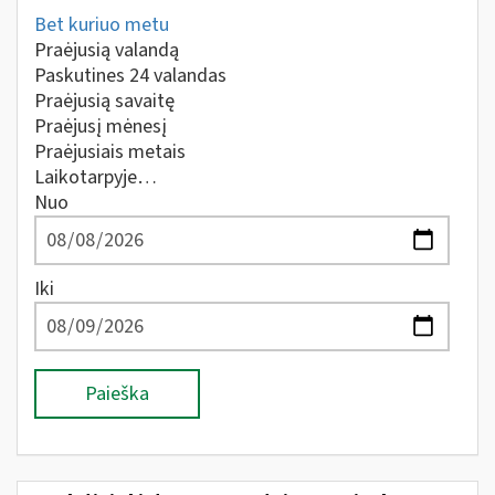
Bet kuriuo metu
Praėjusią valandą
Paskutines 24 valandas
Praėjusią savaitę
Praėjusį mėnesį
Praėjusiais metais
Laikotarpyje…
Nuo
Iki
Paieška