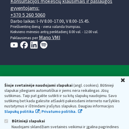
Konsultacijos mokesčių klausimais ir paslaugos
gyventojams:
+370 5 260 5060
Darbo laikas: I-IV 8.00-17.00, V 8.00-15.45.
Prieššventinę dieną - viena valanda trumpiau.
Kiekvieno mėnesio antrą penktadienį 8.00 val. - 12.00 val.
Mano VMI
Paklausimas per
Valstybinė mokesčių inspekcija prie Lietuvos
U
Respublikos finansų ministerijos
Šioje svetainėje naudojami slapukai
(angl. cookies). Būtinieji
slapukai įdiegiami automatiškai ir jiems nėra reikalingas Jūsų
Biudžetinė įstaiga. Juridinio asmens kodas — 188659752,
sutikimas. Taip pat galite sutikti ir su kitų slapukų naudojimu. Savo
adresas: Vasario 16-osios g. 14, 01107 Vilnius, Lietuva, el.paštas:
sutikimą bet kada galėsite atšaukti pakeisdami interneto naršyklės
vmi@vmi.lt
, E. pristatymo dėžutės adresas 188659752
nustatymus ir ištrindami įrašytus slapukus. Daugiau informacijos
Duomenys apie Valstybinę mokesčių inspekciją prie Lietuvos
Slapukų politika
;
Privatumo politika.
Respublikos finansų ministerijos kaupiami ir saugomi Juridinių
asmenų registre
Būtinieji slapukai
Naudojami sklandžiam svetainės veikimui ir įgalina pagrindines