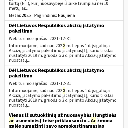
turtą (NT), kurį nuosavybėje išlaikė trumpiau nei 10
metų, ar...
Metai:
2025
Pagrindinis:
Naujiena
Dėl Lietuvos Respublikos akcizų įstatymo
pakeitimo
Web turinio sąrašas
2021-12-31
Informuojame, kad nuo 202
2
m. liepos 1 d. įsigalioja
Akcizų įstatymo pakeitimo įstatymas[1], kurio tikslas
nustatyti 2019 m. gruodžio 3 d. priimto Akcizų įstatymo
nuostatų,...
Dėl Lietuvos Respublikos akcizų įstatymo
pakeitimo
Web turinio sąrašas
2021-12-31
Informuojame, kad nuo 202
2
m. liepos 1 d. įsigalioja
Akcizų įstatymo pakeitimo įstatymas[1], kurio tikslas
nustatyti 2019 m. gruodžio 3 d. priimto Akcizų įstatymo
nuostatų,...
Vienas iš sutuoktinių už nuosavybės (jungtinės
ar
asmeninės) teise priklausančio...
Ar
žmona
galės sumažinti savo apmokestinamąsias