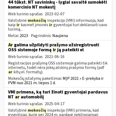
44 tūkst. NT savininkų - lygiai savaitė sumokėti
komercinio NT mokestį
Web turinio sąrašas
2023-02-07
Valstybinė
mokesčių
inspekcija (VMI) informuoja, kad
kaip
ir
kasmet įmonės
ir
gyventojai turi deklaruoti savo
turimą...
Metai:
2023
Pagrindinis:
Naujiena
Ar
galima užpildyti prašymo užsiregistruoti
OSS sistemoje formą
ir
ją pateikti el
Web turinio sąrašas
2021-06-16
Registracijos prašymą OSS sistemoje galima pateikti tik
internetu, todėl nėra jokių atskirų prašymo formų (pdf
ar
kitų el. formatų).
Mokesčių įstatymų pakeitimai:
MĮP 2021 » E-prekyba ir
PVM nuo 2021 m. liepos 1 d.
VMI primena, ką turi žinoti gyventojai pardavus
NT
ar
automobilį
Web turinio sąrašas
2025-04-17
Valstybinė
mokesčių
inspekcija (VMI) primena, kad
gyventojai, kurie per 2024 m. pardavė nekilnojamąjį