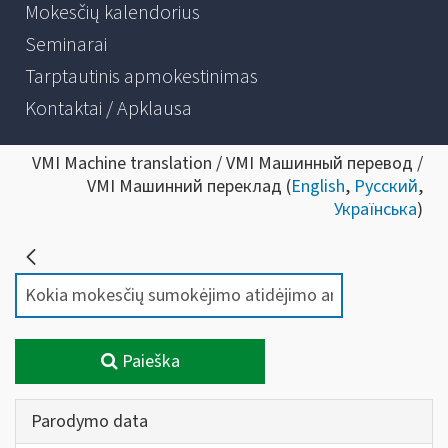
Mokesčių kalendorius
Seminarai
Tarptautinis apmokestinimas
Kontaktai / Apklausa
VMI Machine translation / VMI Машинный перевод /
VMI Машинний переклад (
English
,
Русский
,
Українська
)
Paieška
Parodymo data