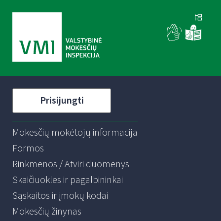
Prisijungti
Mokesčių mokėtojų informacija
Formos
Rinkmenos / Atviri duomenys
Skaičiuoklės ir pagalbininkai
Sąskaitos ir įmokų kodai
Mokesčių žinynas