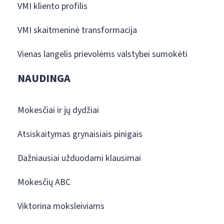
VMI kliento profilis
VMI skaitmeninė transformacija
Vienas langelis prievolėms valstybei sumokėti
NAUDINGA
Mokesčiai ir jų dydžiai
Atsiskaitymas grynaisiais pinigais
Dažniausiai užduodami klausimai
Mokesčių ABC
Viktorina moksleiviams