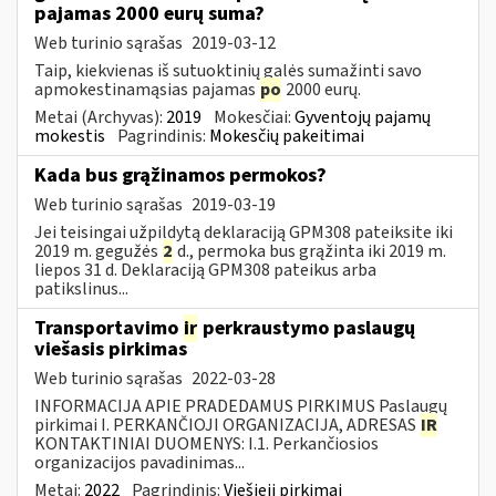
pajamas 2000 eurų suma?
Web turinio sąrašas
2019-03-12
Taip, kiekvienas iš sutuoktinių galės sumažinti savo
apmokestinamąsias pajamas
po
2000 eurų.
Metai (Archyvas):
2019
Mokesčiai:
Gyventojų pajamų
mokestis
Pagrindinis:
Mokesčių pakeitimai
Kada bus grąžinamos permokos?
Web turinio sąrašas
2019-03-19
Jei teisingai užpildytą deklaraciją GPM308 pateiksite iki
2019 m. gegužės
2
d., permoka bus grąžinta iki 2019 m.
liepos 31 d. Deklaraciją GPM308 pateikus arba
patikslinus...
Transportavimo
ir
perkraustymo paslaugų
viešasis pirkimas
Web turinio sąrašas
2022-03-28
INFORMACIJA APIE PRADEDAMUS PIRKIMUS Paslaugų
pirkimai I. PERKANČIOJI ORGANIZACIJA, ADRESAS
IR
KONTAKTINIAI DUOMENYS: I.1. Perkančiosios
organizacijos pavadinimas...
Metai:
2022
Pagrindinis:
Viešieji pirkimai