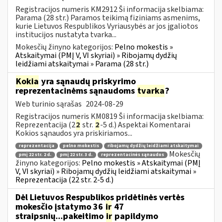
Registracijos numeris KM2912 Ši informacija skelbiama:
Parama (28 str.) Paramos teikimą fiziniams asmenims,
kurie Lietuvos Respublikos Vyriausybės ar jos įgaliotos
institucijos nustatyta tvarka...
Mokesčių žinyno kategorijos:
Pelno mokestis »
Atskaitymai (PMĮ V, VI skyriai) » Ribojamų dydžių
leidžiami atskaitymai » Parama (28 str.)
Kokia
yra sąnaudų priskyrimo
reprezentacinėms sąnaudoms
tvarka
?
Web turinio sąrašas
2024-08-29
Registracijos numeris KM0819 Ši informacija skelbiama:
Reprezentacija (2
2
str.
2
-5 d.) Aspektai Komentarai
Kokios sąnaudos yra priskiriamos...
reprezentacija
pelno mokestis
ribojamų dydžių leidžiami atskaitymai
Mokesčių
pmį 22 str. 2 d.
pmį 22 str. 3 d.
reprezentacinės sąnaudos
žinyno kategorijos:
Pelno mokestis » Atskaitymai (PMĮ
V, VI skyriai) » Ribojamų dydžių leidžiami atskaitymai »
Reprezentacija (22 str. 2-5 d.)
Dėl Lietuvos Respublikos pridėtinės vertės
mokesčio įstatymo 36
ir
47
straipsnių...pakeitimo
ir
papildymo