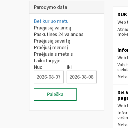
Parodymo data
DUK 
Bet kuriuo metu
Web t
Praėjusią valandą
Atnau
Paskutines 24 valandas
mokes
Praėjusią savaitę
Praėjusį mėnesį
Info
Praėjusiais metais
Web t
Laikotarpyje…
Valst
Nuo
Iki
siekd
Metai
Dėl 
Paieška
paga
Web t
Infor
virši
Metai