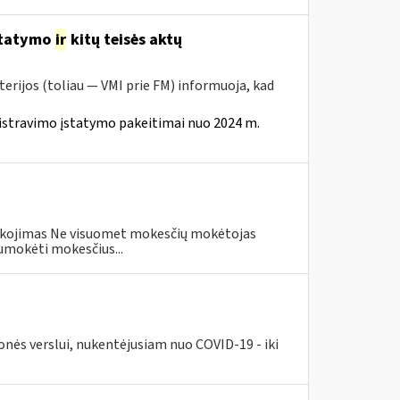
statymo
ir
kitų teisės aktų
erijos (toliau — VMI prie FM) informuoja, kad
istravimo įstatymo pakeitimai nuo 2024 m.
eškojimas Ne visuomet mokesčių mokėtojas
umokėti mokesčius...
nės verslui, nukentėjusiam nuo COVID-19 - iki