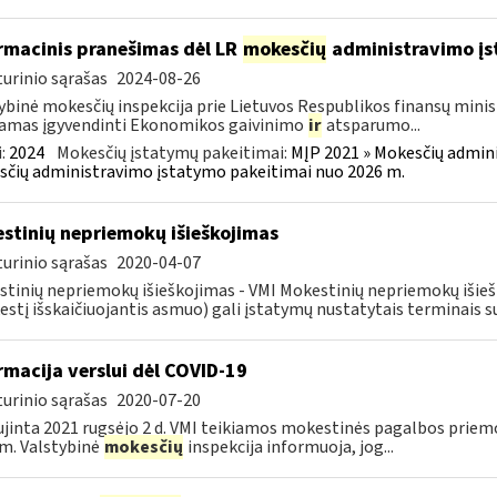
rmacinis pranešimas dėl LR
mokesčių
administravimo į
urinio sąrašas
2024-08-26
ybinė mokesčių inspekcija prie Lietuvos Respublikos finansų minist
amas įgyvendinti Ekonomikos gaivinimo
ir
atsparumo...
:
2024
Mokesčių įstatymų pakeitimai:
MĮP 2021 » Mokesčių admin
čių administravimo įstatymo pakeitimai nuo 2026 m.
stinių nepriemokų išieškojimas
urinio sąrašas
2020-04-07
tinių nepriemokų išieškojimas - VMI Mokestinių nepriemokų iši
stį išskaičiuojantis asmuo) gali įstatymų nustatytais terminais s
rmacija verslui dėl COVID-19
urinio sąrašas
2020-07-20
jinta 2021 rugsėjo 2 d. VMI teikiamos mokestinės pagalbos priemo
m. Valstybinė
mokesčių
inspekcija informuoja, jog...