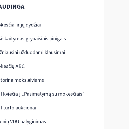
AUDINGA
kesčiai ir jų dydžiai
siskaitymas grynaisiais pinigais
žniausiai užduodami klausimai
kesčių ABC
ktorina moksleiviams
I kviečia į „Pasimatymą su mokesčiais“
I turto aukcionai
onių VDU palyginimas