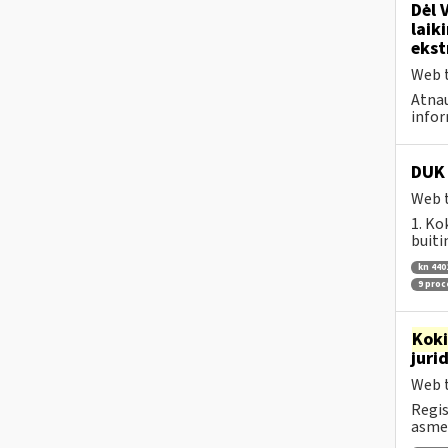
Dėl 
laik
ekst
Web t
Atnau
infor
DUK 
Web t
1. Ko
buiti
kn 440
9 pro
Kok
juri
Web t
Regis
asmen