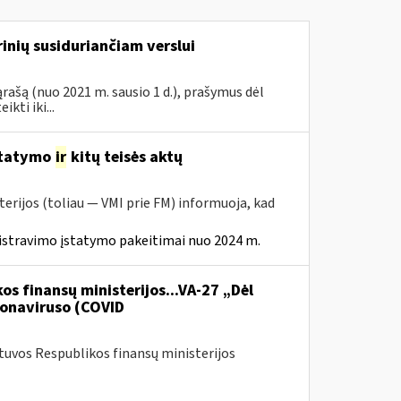
inių susiduriančiam verslui
rašą (nuo 2021 m. sausio 1 d.), prašymus dėl
ti iki...
statymo
ir
kitų teisės aktų
erijos (toliau — VMI prie FM) informuoja, kad
istravimo įstatymo pakeitimai nuo 2024 m.
os finansų ministerijos...VA-27 „Dėl
onaviruso (COVID
etuvos Respublikos finansų ministerijos