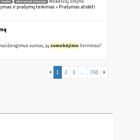
Mokesčių žinyno
 tvarka
ekstremali situacija
mas ir prašymų teikimas » Prašymas atidėti
imą
s nusižengimus sumas, jų
sumokėjimo
terminus?
1
2
3
...
730