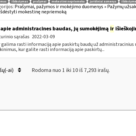
jimas
išdėstymas
prašymai
mokestinė nepriemoka
juridiniai asmenys
išdėstymo
orijos:
Prašymai, pažymos ir mokėjimo duomenys » Pažymų užsaky
išdėstyti mokestinę nepriemoką
apie administracines baudas, jų sumokėjimą
ir
išieškoj
urinio sąrašas
2022-03-09
r galima rasti informaciją apie paskirtų baudų už administraciniu
kinimus, kur galite rasti informaciją apie paskirtų...
šų(-ai)
Rodoma nuo 1 iki 10 iš 7,293 irašų.