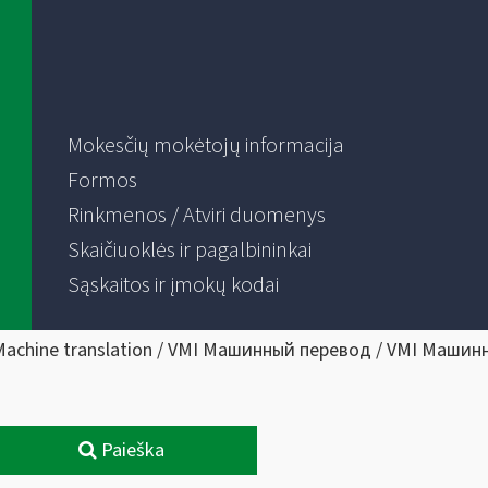
Mokesčių mokėtojų informacija
Formos
Rinkmenos / Atviri duomenys
Skaičiuoklės ir pagalbininkai
Sąskaitos ir įmokų kodai
Machine translation / VMI Машинный перевод / VMI Машин
Paieška