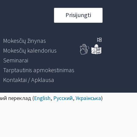
Prisijungti
Mokesčių žinynas
Mokesčių kalendorius
Seminarai
Tarptautinis apmokestinimas
Kontaktai / Apklausa
ний переклад (
English
,
Русский
,
Українська
)