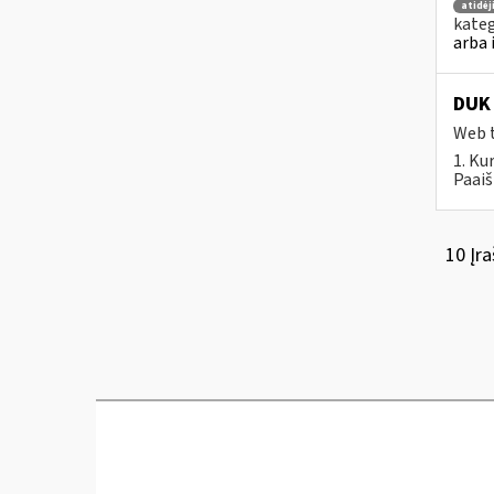
atidė
kateg
arba 
DUK 
Web t
1. Ku
Paaiš
10 Įra