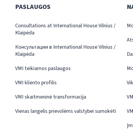
PASLAUGOS
N
Consultations at International House Vilnius /
Mo
Klaipėda
At
Консультации в International House Vilnius /
Klaipėda
Da
VMI teikiamos paslaugos
Mo
VMI kliento profilis
Vi
VMI skaitmeninė transformacija
VM
Vienas langelis prievolėms valstybei sumokėti
VM
Įm