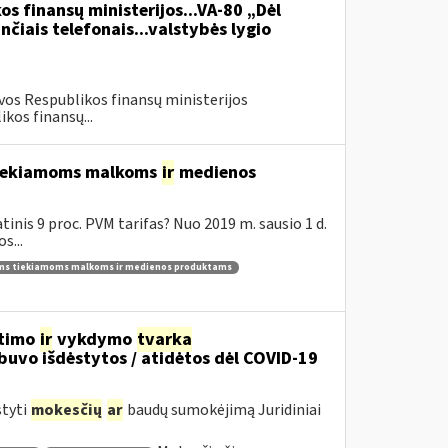
os finansų ministerijos...VA-80 „Dėl
čiais telefonais...valstybės lygio
vos Respublikos finansų ministerijos
kos finansų...
 tiekiamoms malkoms
ir
medienos
inis 9 proc. PVM tarifas? Nuo 2019 m. sausio 1 d.
s...
ams tiekiamoms malkoms ir medienos produktams
itimo
ir
vykdymo
tvarka
uvo išdėstytos / atidėtos dėl COVID-19
styti
mokesčių
ar
baudų sumokėjimą Juridiniai