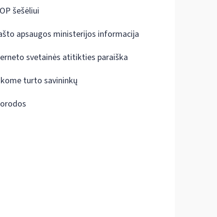
OP šešėliui
ašto apsaugos ministerijos informacija
terneto svetainės atitikties paraiška
škome turto savininkų
orodos