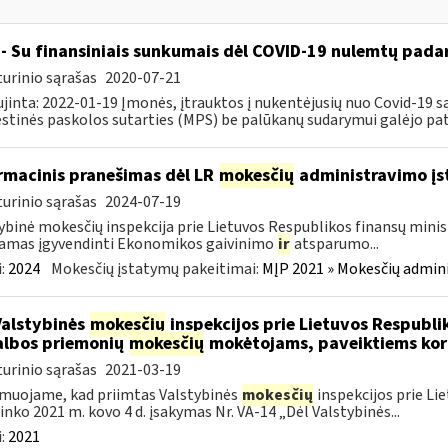
- Su finansiniais sunkumais dėl COVID-19 nulemtų padar
urinio sąrašas
2020-07-21
jinta: 2022-01-19 Įmonės, įtrauktos į nukentėjusių nuo Covid-19 są
tinės paskolos sutarties (MPS) be palūkanų sudarymui galėjo pateik
rmacinis pranešimas dėl LR
mokesčių
administravimo į
urinio sąrašas
2024-07-19
ybinė mokesčių inspekcija prie Lietuvos Respublikos finansų minist
amas įgyvendinti Ekonomikos gaivinimo
ir
atsparumo...
:
2024
Mokesčių įstatymų pakeitimai:
MĮP 2021 » Mokesčių admin
Valstybinės
mokesčių
inspekcijos prie Lietuvos Respublik
lbos priemonių
mokesčių
mokėtojams, paveiktiems kor
urinio sąrašas
2021-03-19
muojame, kad priimtas Valstybinės
mokesčių
inspekcijos prie Li
ninko 2021 m. kovo 4 d. įsakymas Nr. VA-14 „Dėl Valstybinės...
:
2021