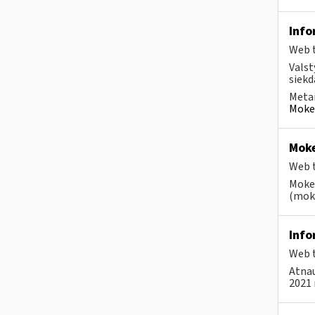
Info
Web t
Valst
siekd
Metai
Mokes
Moke
Web t
Mokes
(moke
Info
Web t
Atnau
2021 