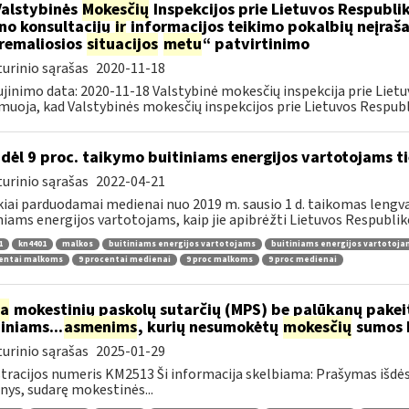
Valstybinės
Mokesčių
Inspekcijos prie Lietuvos Respublik
ino konsultacijų
ir
informacijos teikimo pokalbių neįrašan
remaliosios
situacijos
metu
“ patvirtinimo
urinio sąrašas
2020-11-18
jinimo data: 2020-11-18 Valstybinė mokesčių inspekcija prie Lietu
muoja, kad Valstybinės mokesčių inspekcijos prie Lietuvos Respubli
dėl 9 proc. taikymo buitiniams energijos vartotojams
urinio sąrašas
2022-04-21
kiai parduodamai medienai nuo 2019 m. sausio 1 d. taikomas lengvat
niams energijos vartotojams, kaip jie apibrėžti Lietuvos Respubliko
1
kn4401
malkos
buitiniams energijos vartotojams
buitiniams energijos vartotoj
centai malkoms
9 procentai medienai
9 proc malkoms
9 proc medienai
ia
mokestinių paskolų sutarčių (MPS) be palūkanų pake
diniams...
asmenims
, kurių nesumokėtų
mokesčių
sumos b
urinio sąrašas
2025-01-29
tracijos numeris KM2513 Ši informacija skelbiama: Prašymas išdė
ys, sudarę mokestinės...