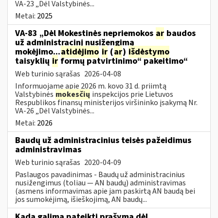
VA-23 „Dėl Valstybinės...
Metai:
2025
VA-83 „Dėl Mokestinės nepriemokos
ar
baudos
už administracinį nusižengimą
mokėjimo...
atidėjimo
ir
(
ar
)
išdėstymo
taisyklių
ir
formų patvirtinimo“ pakeitimo“
Web turinio sąrašas
2026-04-08
Informuojame apie 2026 m. kovo 31 d. priimtą
Valstybinės
mokesčių
inspekcijos prie Lietuvos
Respublikos finansų ministerijos viršininko įsakymą Nr.
VA-26 „Dėl Valstybinės...
Metai:
2026
Baudų už administracinius teisės pažeidimus
administravimas
Web turinio sąrašas
2020-04-09
Paslaugos pavadinimas - Baudų už administracinius
nusižengimus (toliau — AN baudų) administravimas
(asmens informavimas apie jam paskirtą AN baudą bei
jos sumokėjimą, išieškojimą, AN baudų...
Kada galima pateikti prašymą dėl