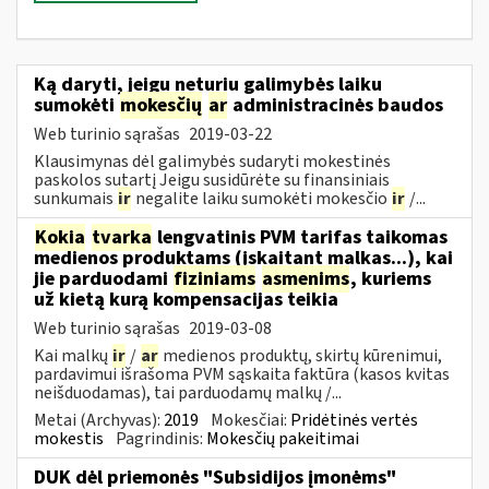
Ką daryti, jeigu neturiu galimybės laiku
sumokėti
mokesčių
ar
administracinės baudos
Web turinio sąrašas
2019-03-22
Klausimynas dėl galimybės sudaryti mokestinės
paskolos sutartį Jeigu susidūrėte su finansiniais
sunkumais
ir
negalite laiku sumokėti mokesčio
ir
/...
Kokia
tvarka
lengvatinis PVM tarifas taikomas
medienos produktams (įskaitant malkas...), kai
jie parduodami
fiziniams
asmenims
, kuriems
už kietą kurą kompensacijas teikia
Web turinio sąrašas
2019-03-08
Kai malkų
ir
/
ar
medienos produktų, skirtų kūrenimui,
pardavimui išrašoma PVM sąskaita faktūra (kasos kvitas
neišduodamas), tai parduodamų malkų /...
Metai (Archyvas):
2019
Mokesčiai:
Pridėtinės vertės
mokestis
Pagrindinis:
Mokesčių pakeitimai
DUK dėl priemonės "Subsidijos įmonėms"