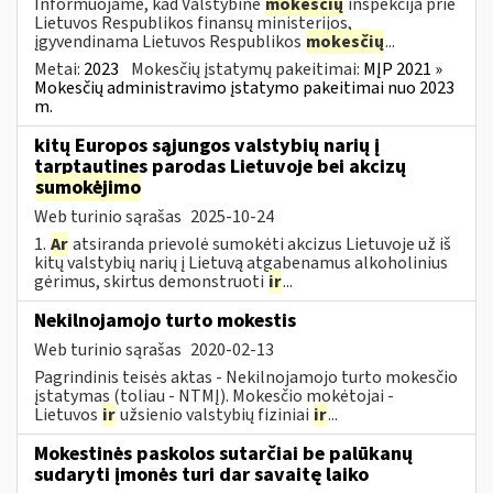
Informuojame, kad Valstybinė
mokesčių
inspekcija prie
Lietuvos Respublikos finansų ministerijos,
įgyvendinama Lietuvos Respublikos
mokesčių
...
Metai:
2023
Mokesčių įstatymų pakeitimai:
MĮP 2021 »
Mokesčių administravimo įstatymo pakeitimai nuo 2023
m.
kitų Europos sąjungos valstybių narių į
tarptautines parodas Lietuvoje bei akcizų
sumokėjimo
Web turinio sąrašas
2025-10-24
1.
Ar
atsiranda prievolė sumokėti akcizus Lietuvoje už iš
kitų valstybių narių į Lietuvą atgabenamus alkoholinius
gėrimus, skirtus demonstruoti
ir
...
Nekilnojamojo turto mokestis
Web turinio sąrašas
2020-02-13
Pagrindinis teisės aktas - Nekilnojamojo turto mokesčio
įstatymas (toliau - NTMĮ). Mokesčio mokėtojai -
Lietuvos
ir
užsienio valstybių fiziniai
ir
...
Mokestinės paskolos sutarčiai be palūkanų
sudaryti įmonės turi dar savaitę laiko