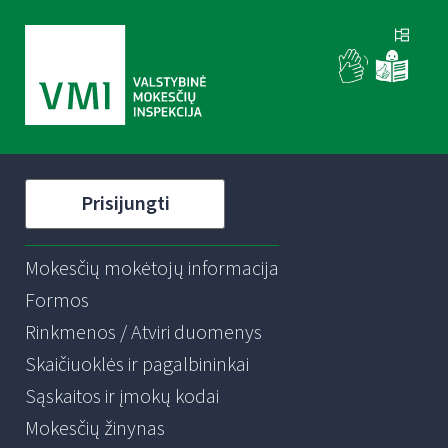
Prisijungti
Mokesčių mokėtojų informacija
Formos
Rinkmenos / Atviri duomenys
Skaičiuoklės ir pagalbininkai
Sąskaitos ir įmokų kodai
Mokesčių žinynas