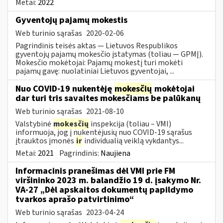
Metai:
2022
Gyventojų pajamų mokestis
Web turinio sąrašas
2020-02-06
Pagrindinis teisės aktas — Lietuvos Respublikos
gyventojų pajamų mokesčio įstatymas (toliau — GPMĮ).
Mokesčio mokėtojai: Pajamų mokestį turi mokėti
pajamų gavę: nuolatiniai Lietuvos gyventojai, ...
Nuo COVID-19 nukentėję
mokesčių
mokėtojai
dar turi tris savaites mokesčiams be palūkanų
Web turinio sąrašas
2021-08-10
Valstybinė
mokesčių
inspekcija (toliau – VMI)
informuoja, jog į nukentėjusių nuo COVID-19 sąrašus
įtrauktos įmonės
ir
individualią veiklą vykdantys...
Metai:
2021
Pagrindinis:
Naujiena
Informacinis pranešimas dėl VMI prie FM
viršininko 2023 m. balandžio 19 d. įsakymo Nr.
VA-27 „Dėl apskaitos dokumentų papildymo
tvarkos aprašo patvirtinimo“
Web turinio sąrašas
2023-04-24