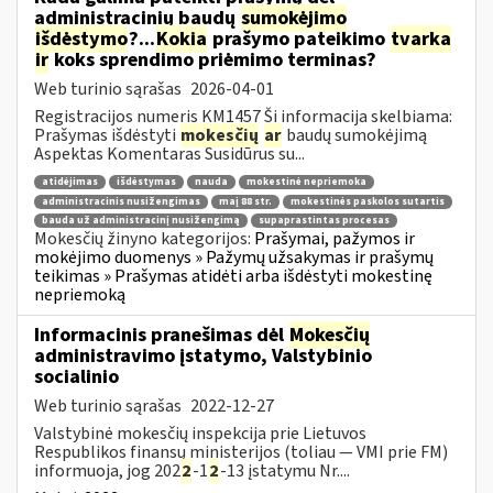
administracinių baudų
sumokėjimo
išdėstymo
?...
Kokia
prašymo pateikimo
tvarka
ir
koks sprendimo priėmimo terminas?
Web turinio sąrašas
2026-04-01
Registracijos numeris KM1457 Ši informacija skelbiama:
Prašymas išdėstyti
mokesčių
ar
baudų sumokėjimą
Aspektas Komentaras Susidūrus su...
atidėjimas
išdėstymas
nauda
mokestinė nepriemoka
administracinis nusižengimas
maį 88 str.
mokestinės paskolos sutartis
bauda už administracinį nusižengimą
supaprastintas procesas
Mokesčių žinyno kategorijos:
Prašymai, pažymos ir
mokėjimo duomenys » Pažymų užsakymas ir prašymų
teikimas » Prašymas atidėti arba išdėstyti mokestinę
nepriemoką
Informacinis pranešimas dėl
Mokesčių
administravimo įstatymo, Valstybinio
socialinio
Web turinio sąrašas
2022-12-27
Valstybinė mokesčių inspekcija prie Lietuvos
Respublikos finansų ministerijos (toliau — VMI prie FM)
informuoja, jog 202
2
-1
2
-13 įstatymu Nr....