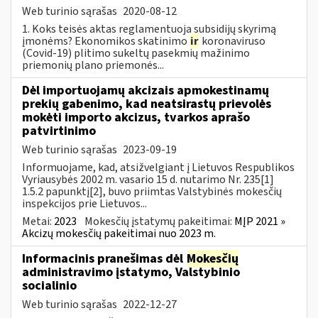
Web turinio sąrašas
2020-08-12
1. Koks teisės aktas reglamentuoja subsidijų skyrimą
įmonėms? Ekonomikos skatinimo
ir
koronaviruso
(Covid-19) plitimo sukeltų pasekmių mažinimo
priemonių plano priemonės...
Dėl importuojamų akcizais apmokestinamų
prekių gabenimo, kad neatsirastų prievolės
mokėti importo akcizus, tvarkos aprašo
patvirtinimo
Web turinio sąrašas
2023-09-19
Informuojame, kad, atsižvelgiant į Lietuvos Respublikos
Vyriausybės 2002 m. vasario 15 d. nutarimo Nr. 235[1]
1.5.2 papunktį[2], buvo priimtas Valstybinės mokesčių
inspekcijos prie Lietuvos...
Metai:
2023
Mokesčių įstatymų pakeitimai:
MĮP 2021 »
Akcizų mokesčių pakeitimai nuo 2023 m.
Informacinis pranešimas dėl
Mokesčių
administravimo įstatymo, Valstybinio
socialinio
Web turinio sąrašas
2022-12-27