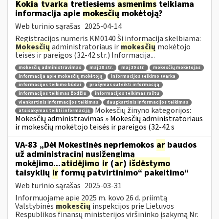
Kokia
tvarka
tretiesiems
asmenims
teikiama
informacija apie
mokesčių
mokėtoją?
Web turinio sąrašas
2025-04-14
Registracijos numeris KM0140 Ši informacija skelbiama:
Mokesčių
administratoriaus ir
mokesčių
mokėtojo
teisės ir pareigos (32-42 str.) Informacija...
mokesčių administravimas
maį 38 str.
maį 39 str.
mokesčių mokėtojas
informacija apie mokesčių mokėtoją
informacijos teikimo tvarka
informacijos teikimo būdai
prašymas suteikti informaciją
informacijos teikimas žodžiu
informacijos teikimas raštu
vienkartinis informacijos teikimas
daugkartinis informacijos teikimas
Mokesčių žinyno kategorijos:
atsisakymas teikti informaciją
Mokesčių administravimas » Mokesčių administratoriaus
ir mokesčių mokėtojo teisės ir pareigos (32-42 s
VA-83 „Dėl Mokestinės nepriemokos
ar
baudos
už administracinį nusižengimą
mokėjimo...
atidėjimo
ir
(
ar
)
išdėstymo
taisyklių
ir
formų patvirtinimo“ pakeitimo“
Web turinio sąrašas
2025-03-31
Informuojame apie 2025 m. kovo 26 d. priimtą
Valstybinės
mokesčių
inspekcijos prie Lietuvos
Respublikos finansų ministerijos viršininko įsakymą Nr.