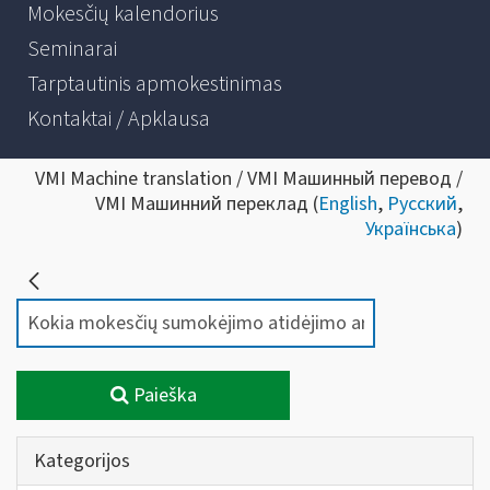
Mokesčių kalendorius
Seminarai
Tarptautinis apmokestinimas
Kontaktai / Apklausa
VMI Machine translation / VMI Машинный перевод /
VMI Машинний переклад (
English
,
Русский
,
Українська
)
Paieška
Kategorijos