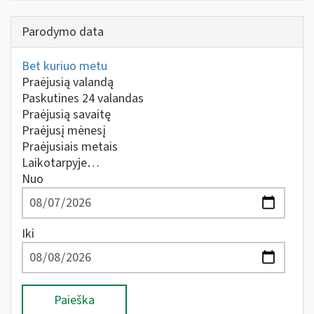
Parodymo data
Bet kuriuo metu
Praėjusią valandą
Paskutines 24 valandas
Praėjusią savaitę
Praėjusį mėnesį
Praėjusiais metais
Laikotarpyje…
Nuo
Iki
Paieška