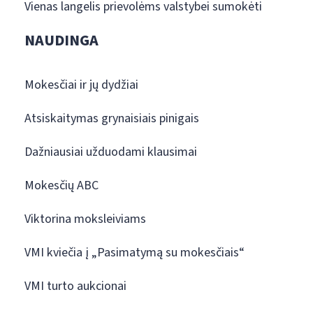
Vienas langelis prievolėms valstybei sumokėti
NAUDINGA
Mokesčiai ir jų dydžiai
Atsiskaitymas grynaisiais pinigais
Dažniausiai užduodami klausimai
Mokesčių ABC
Viktorina moksleiviams
VMI kviečia į „Pasimatymą su mokesčiais“
VMI turto aukcionai