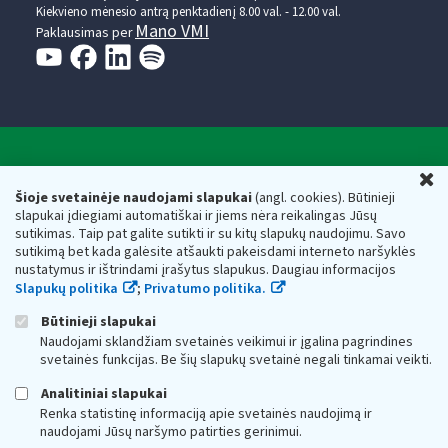
Kiekvieno mėnesio antrą penktadienį 8.00 val. - 12.00 val.
Mano VMI
Paklausimas per
Valstybinė mokesčių inspekcija prie Lietuvos
U
Respublikos finansų ministerijos
Šioje svetainėje naudojami slapukai
(angl. cookies). Būtinieji
slapukai įdiegiami automatiškai ir jiems nėra reikalingas Jūsų
Biudžetinė įstaiga. Juridinio asmens kodas — 188659752,
sutikimas. Taip pat galite sutikti ir su kitų slapukų naudojimu. Savo
adresas: Vasario 16-osios g. 14, 01107 Vilnius, Lietuva, el.paštas:
sutikimą bet kada galėsite atšaukti pakeisdami interneto naršyklės
vmi@vmi.lt
, E. pristatymo dėžutės adresas 188659752
nustatymus ir ištrindami įrašytus slapukus. Daugiau informacijos
Duomenys apie Valstybinę mokesčių inspekciją prie Lietuvos
Slapukų politika
;
Privatumo politika.
Respublikos finansų ministerijos kaupiami ir saugomi Juridinių
asmenų registre
Būtinieji slapukai
Naudojami sklandžiam svetainės veikimui ir įgalina pagrindines
svetainės funkcijas. Be šių slapukų svetainė negali tinkamai veikti.
Analitiniai slapukai
Renka statistinę informaciją apie svetainės naudojimą ir
naudojami Jūsų naršymo patirties gerinimui.