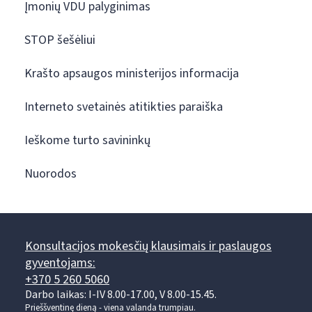
Įmonių VDU palyginimas
STOP šešėliui
Krašto apsaugos ministerijos informacija
Interneto svetainės atitikties paraiška
Ieškome turto savininkų
Nuorodos
Konsultacijos mokesčių klausimais ir paslaugos
gyventojams:
+370 5 260 5060
Darbo laikas: I-IV 8.00-17.00, V 8.00-15.45.
Prieššventinę dieną - viena valanda trumpiau.