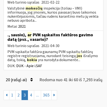
Web turinio sąrašas
2021-02-22
Valstybinė
mokesčių
inspekcija (toliau – VMI)
informuoja, jog įmonės, kurios pavasarį buvo laikomos
nukentėjusiomis, tačiau rudens karantino metu jų veikla
nebuvo apribota...
Metai:
2021
., sausio),
ar
PVM sąskaitos faktūros gavimo
datą (pvz., vasario)?
Web turinio sąrašas
2021-04-30
PVM sąskaita faktūra gaunamų PVM sąskaitų faktūrų
registre registruojama, nurodant teisingą
jos
išrašymo
datą, tokią,
kokia
yra nurodyta dokumente...
DUK:
DUK - Apie i.SAF
20 Įrašų(-ai)
Rodoma nuo 41 iki 60 iš 7,293 irašų.
1
2
3
4
...
365