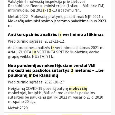
Valstybinė mokesčių inspekcija prie Lietuvos
Respublikos finansų ministerijos (toliau — VMI prie FM)
informuoja, jog 202
2
-1
2
-13 įstatymu Nr....
Metai:
2022
Mokesčių įstatymų pakeitimai:
MĮP 2021 »
Mokesčių administravimo įstatymo pakeitimai nuo 2023
m.
Antikorupcinės analizės
ir
vertinimo atlikimas
Web turinio sąrašas
2021-11-12
Antikorupcinės analizės
ir
vertinimo atlikimas 2021 m.
ANALIZUOTA
IR
VERTINTA SRITIS: Nuolatinių darbo
grupių veikla. NUSTATYTI...
Nuo pandemijos nukentėjusiam verslui VMI
mokestinės paskolos sutartys
2
metams –...be
palūkanų
ir
be klausimų
Web turinio sąrašas
2020-10-27
Neigiamą COVID-19 poveikį patyrę
mokesčių
mokėtojai, kreiptis į VMI dėl mokestinės paskolos
sutarties be palūkanų gali iki 2021 m. vasario 28 d. 2020
m. spalio 20 d.,...
Metai:
2020