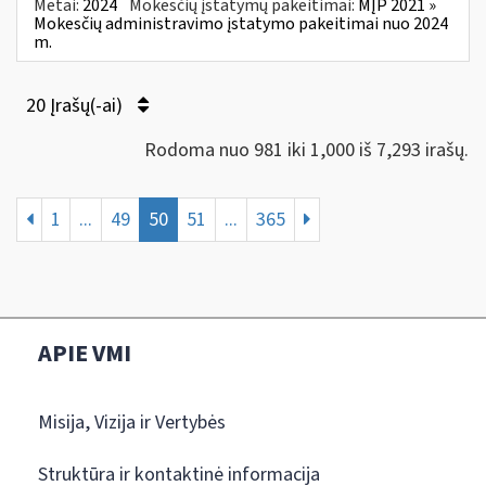
Metai:
2024
Mokesčių įstatymų pakeitimai:
MĮP 2021 »
Mokesčių administravimo įstatymo pakeitimai nuo 2024
m.
20 Įrašų(-ai)
Rodoma nuo 981 iki 1,000 iš 7,293 irašų.
1
...
49
50
51
...
365
APIE VMI
Misija, Vizija ir Vertybės
Struktūra ir kontaktinė informacija