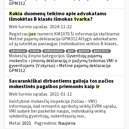
GPM312
Kokia
duomenų teikimo apie advokatams
išmokėtas B klasės išmokas
tvarka
?
Web turinio sąrašas
2024-11-22
Registraci
jos
numeris KM1070 Ši informacija skelbiama:
Metinė pajamų deklaracija GPM312 Atlygis advokatams
už jų suteiktas paslaugas (individualios veiklos B klasės...
advokatas
b klasė
deklaravimas
gpm
gpm312
gpmį 24 str
Mokesčių žinyno kategorijos:
Gyventojų pajamų
mokestis » Įmonių deklaracijų ir pažymų teikimas VMI ir
gyventojams (V skyrius) » Metinė pajamų deklaracija
GPM312
Savarankiškai dirbantiems galioja tos pačios
mokestinės pagalbos priemonės kaip
ir
Web turinio sąrašas
2021-01-12
Valstybinė mokesčių inspekcija (toliau – VMI)
informuoja, kad remiantis apribotų veiklų EVRK sąrašu,
VMI sudarė bei paskelbė naujus, individualią veiklą
vykdančių gyventojų, nukentėjusių nuo...
Metai:
2021
Pagrindinis:
Naujiena