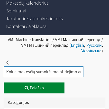
Mokesčių kalendorius
Seminarai
Tarptautinis apmokestinimas
Kontaktai / Apklausa
VMI Machine translation / VMI Машинный перевод /
VMI Машинний переклад (
English
,
Русский
,
Українська
)
Paieška
Kategorijos