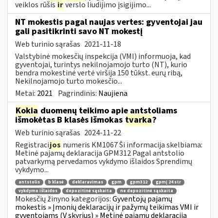
veiklos rūšis
ir
verslo liudijimo įsigijimo...
NT mokestis pagal naujas vertes: gyventojai jau
gali pasitikrinti savo NT mokestį
Web turinio sąrašas
2021-11-18
Valstybinė mokesčių inspekcija (VMI) informuoja, kad
gyventojai, turintys nekilnojamojo turto (NT), kurio
bendra mokestinė vertė viršija 150 tūkst. eurų ribą,
Nekilnojamojo turto mokesčio...
Metai:
2021
Pagrindinis:
Naujiena
Kokia
duomenų teikimo apie antstoliams
išmokėtas B klasės išmokas
tvarka
?
Web turinio sąrašas
2024-11-22
Registraci
jos
numeris KM1067 Ši informacija skelbiama:
Metinė pajamų deklaracija GPM312 Pagal antstolio
patvarkymą pervedamos vykdymo išlaidos Sprendimų
vykdymo...
antstolis
b klasė
deklaravimas
gpm
gpm312
gpmį 24 str
vykdymo išlaidos
depozitinė sąskaita
ne depozitinė sąskaita
Mokesčių žinyno kategorijos:
Gyventojų pajamų
mokestis » Įmonių deklaracijų ir pažymų teikimas VMI ir
gyventojams (V skyrius) » Metinė pajamų deklaracija