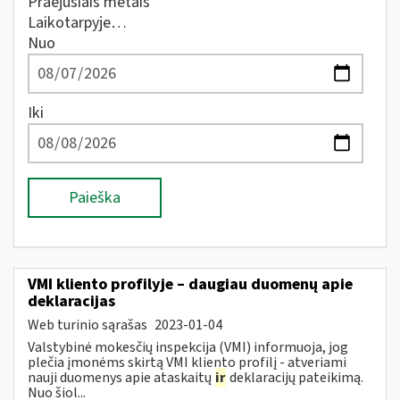
Praėjusiais metais
Laikotarpyje…
Nuo
Iki
Paieška
VMI kliento profilyje – daugiau duomenų apie
deklaracijas
Web turinio sąrašas
2023-01-04
Valstybinė mokesčių inspekcija (VMI) informuoja, jog
plečia įmonėms skirtą VMI kliento profilį - atveriami
nauji duomenys apie ataskaitų
ir
deklaracijų pateikimą.
Nuo šiol...