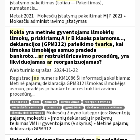
įstatymo pakeitimas (toliau — Pakeitimas),
numatantis...
Metai:
2021
Mokesčių įstatymų pakeitimai:
MĮP 2021 »
Mokesčiu administravimo įstatymas
Kokia
yra metinės gyventojams išmokėtų
išmokų, priskiriamų A
ir
B klasės pajamoms...,
deklaracijos (GPM312) pateikimo
tvarka
, kai
išmokas išmokėjęs asmuo pradeda
bankroto...
ar
restruktūrizavimo procedūrą, yra
likviduojamas
ar
reorganizuojamas?
Web turinio sąrašas
2024-11-22
Registraci
jos
numeris KM1086 Ši informacija skelbiama:
Metinė pajamų deklaracija GPM312 Išmokas išmokėjęs
asmuo, pradėjus jo bankroto ar restruktūrizavimo
procedūrą,...
bankrotas
gpm
gpm312
likvidavimas
reorganizavimas
restruktūrizavimas
terminas
gpmį 24 str
deklaracijos pateikimas
Mokesčių žinyno kategorijos:
Gyventojų
išmokų deklaravimas
pajamų mokestis » Įmonių deklaracijų ir pažymų
teikimas VMI ir gyventojams (V skyrius) » Metinė pajamų
deklaracija GPM312