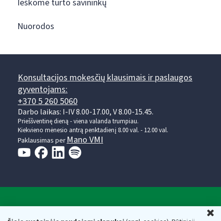
Ieškome turto savininkų
Nuorodos
Konsultacijos mokesčių klausimais ir paslaugos
gyventojams:
+370 5 260 5060
Darbo laikas: I-IV 8.00-17.00, V 8.00-15.45.
Prieššventinę dieną - viena valanda trumpiau.
Kiekvieno mėnesio antrą penktadienį 8.00 val. - 12.00 val.
Mano VMI
Paklausimas per
Valstybinė mokesčių inspekcija prie Lietuvos
U