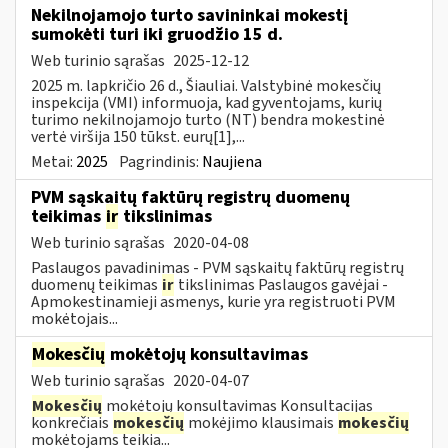
Nekilnojamojo turto savininkai mokestį
sumokėti turi iki gruodžio 15 d.
Web turinio sąrašas
2025-12-12
2025 m. lapkričio 26 d., Šiauliai. Valstybinė mokesčių
inspekcija (VMI) informuoja, kad gyventojams, kurių
turimo nekilnojamojo turto (NT) bendra mokestinė
vertė viršija 150 tūkst. eurų[1],...
Metai:
2025
Pagrindinis:
Naujiena
PVM sąskaitų faktūrų registrų duomenų
teikimas
ir
tikslinimas
Web turinio sąrašas
2020-04-08
Paslaugos pavadinimas - PVM sąskaitų faktūrų registrų
duomenų teikimas
ir
tikslinimas Paslaugos gavėjai -
Apmokestinamieji asmenys, kurie yra registruoti PVM
mokėtojais...
Mokesčių
mokėtojų konsultavimas
Web turinio sąrašas
2020-04-07
Mokesčių
mokėtojų konsultavimas Konsultacijas
konkrečiais
mokesčių
mokėjimo klausimais
mokesčių
mokėtojams teikia...