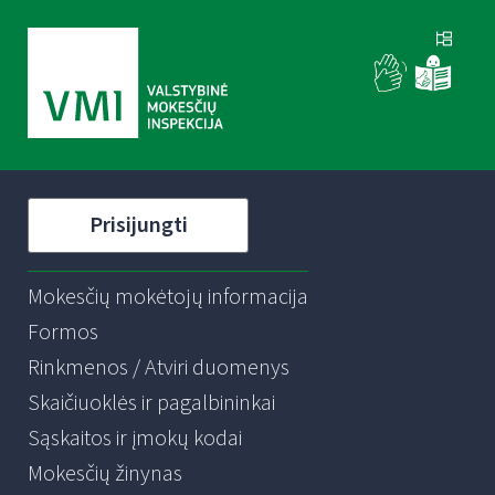
Prisijungti
Mokesčių mokėtojų informacija
Formos
Rinkmenos / Atviri duomenys
Skaičiuoklės ir pagalbininkai
Sąskaitos ir įmokų kodai
Mokesčių žinynas