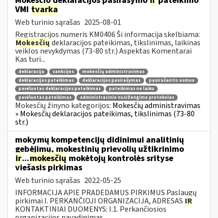
Mokesčio deklaracijos pasirašymo
ir
pateikimo
VMI
tvarka
Web turinio sąrašas
2025-08-01
Registracijos numeris KM0406 Ši informacija skelbiama:
Mokesčių
deklaracijos pateikimas, tikslinimas, laikinas
veiklos nevykdymas (73-80 str.) Aspektas Komentarai
Kas turi...
deklaracija
sankcijos
mokesčių administravimas
deklaracijos pateikimas
deklaracijos pasirašymas
pasirašantis asmuo
pavėluotas deklaracijos pateikimas
pateikimas ne laiku
pavėluotas pateikimas
administracinio nusižengimo protokolas
Mokesčių žinyno kategorijos:
Mokesčių administravimas
» Mokesčių deklaracijos pateikimas, tikslinimas (73-80
str.)
mokymų kompetencijų didinimui analitinių
gebėjimų, mokestinių prievolių užtikrinimo
ir
...
mokesčių
mokėtojų kontrolės srityse
viešasis pirkimas
Web turinio sąrašas
2022-05-25
INFORMACIJA APIE PRADEDAMUS PIRKIMUS Paslaugų
pirkimai I. PERKANČIOJI ORGANIZACIJA, ADRESAS
IR
KONTAKTINIAI DUOMENYS: I.1. Perkančiosios
organizacijos pavadinimas...