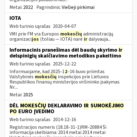
Metai:
2022
Pagrindinis:
Viešieji pirkimai
IOTA
Web turinio sąrašas
2020-04-07
VMI prie FM yra Europos
mokesčių
administracijų
organizaci
jos
(toliau — IOTA) narė
ir
dalyvauja...
Informacinis pranešimas dėl baudų skyrimo
ir
delspinigių skaičiavimo metodikos pakeitimo
Web turinio sąrašas
2025-12-22
Informuojame, kad 2025-1
2
-16 buvo priimtas
Valstybinės
mokesčių
inspekcijos prie Lietuvos
Respublikos finansų ministerijos viršininko įsakymas
Nr....
Metai:
2025
DĖL
MOKESČIŲ
DEKLARAVIMO
IR
SUMOKĖJIMO
PO
EURO ĮVEDIMO
Web turinio sąrašas
2014-12-16
Registracijos numeris (18.18-31-1)RM-20884 Ši
informacija skelbiama: 2014 metai 2014 metai