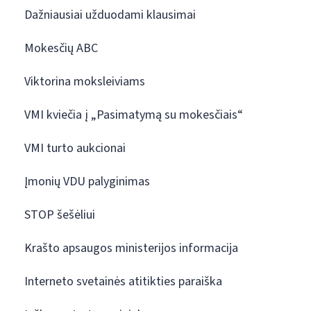
Dažniausiai užduodami klausimai
Mokesčių ABC
Viktorina moksleiviams
VMI kviečia į „Pasimatymą su mokesčiais“
VMI turto aukcionai
Įmonių VDU palyginimas
STOP šešėliui
Krašto apsaugos ministerijos informacija
Interneto svetainės atitikties paraiška