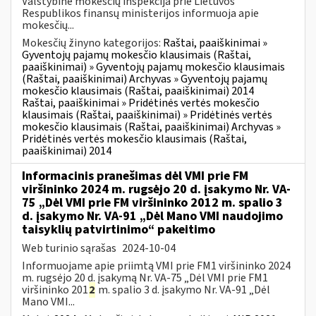
Valstybinė mokesčių inspekcija prie Lietuvos
Respublikos finansų ministerijos informuoja apie
mokesčių...
Mokesčių žinyno kategorijos:
Raštai, paaiškinimai »
Gyventojų pajamų mokesčio klausimais (Raštai,
paaiškinimai) » Gyventojų pajamų mokesčio klausimais
(Raštai, paaiškinimai) Archyvas » Gyventojų pajamų
mokesčio klausimais (Raštai, paaiškinimai) 2014
Raštai, paaiškinimai » Pridėtinės vertės mokesčio
klausimais (Raštai, paaiškinimai) » Pridėtinės vertės
mokesčio klausimais (Raštai, paaiškinimai) Archyvas »
Pridėtinės vertės mokesčio klausimais (Raštai,
paaiškinimai) 2014
Informacinis pranešimas dėl VMI prie FM
viršininko 2024 m. rugsėjo 20 d. įsakymo Nr. VA-
75 „Dėl VMI prie FM viršininko 2012 m. spalio 3
d. įsakymo Nr. VA-91 „Dėl Mano VMI naudojimo
taisyklių patvirtinimo“ pakeitimo
Web turinio sąrašas
2024-10-04
Informuojame apie priimtą VMI prie FM1 viršininko 2024
m. rugsėjo 20 d. įsakymą Nr. VA-75 „Dėl VMI prie FM1
viršininko 201
2
m. spalio 3 d. įsakymo Nr. VA-91 „Dėl
Mano VMI...