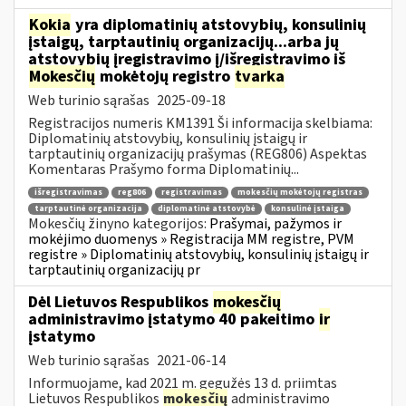
Kokia
yra diplomatinių atstovybių, konsulinių
įstaigų, tarptautinių organizacijų...arba jų
atstovybių įregistravimo į/išregistravimo iš
Mokesčių
mokėtojų registro
tvarka
Web turinio sąrašas
2025-09-18
Registracijos numeris KM1391 Ši informacija skelbiama:
Diplomatinių atstovybių, konsulinių įstaigų ir
tarptautinių organizacijų prašymas (REG806) Aspektas
Komentaras Prašymo forma Diplomatinių...
išregistravimas
reg806
registravimas
mokesčių mokėtojų registras
tarptautinė organizacija
diplomatinė atstovybė
konsulinė įstaiga
Mokesčių žinyno kategorijos:
Prašymai, pažymos ir
mokėjimo duomenys » Registracija MM registre, PVM
registre » Diplomatinių atstovybių, konsulinių įstaigų ir
tarptautinių organizacijų pr
Dėl Lietuvos Respublikos
mokesčių
administravimo įstatymo 40 pakeitimo
ir
įstatymo
Web turinio sąrašas
2021-06-14
Informuojame, kad 2021 m. gegužės 13 d. priimtas
Lietuvos Respublikos
mokesčių
administravimo