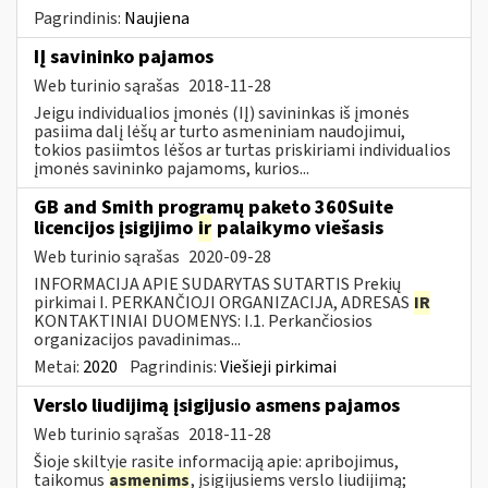
Pagrindinis:
Naujiena
IĮ savininko pajamos
Web turinio sąrašas
2018-11-28
Jeigu individualios įmonės (IĮ) savininkas iš įmonės
pasiima dalį lėšų ar turto asmeniniam naudojimui,
tokios pasiimtos lėšos ar turtas priskiriami individualios
įmonės savininko pajamoms, kurios...
GB and Smith programų paketo 360Suite
licencijos įsigijimo
ir
palaikymo viešasis
Web turinio sąrašas
2020-09-28
INFORMACIJA APIE SUDARYTAS SUTARTIS Prekių
pirkimai I. PERKANČIOJI ORGANIZACIJA, ADRESAS
IR
KONTAKTINIAI DUOMENYS: I.1. Perkančiosios
organizacijos pavadinimas...
Metai:
2020
Pagrindinis:
Viešieji pirkimai
Verslo liudijimą įsigijusio asmens pajamos
Web turinio sąrašas
2018-11-28
Šioje skiltyje rasite informaciją apie: apribojimus,
taikomus
asmenims
, įsigijusiems verslo liudijimą;