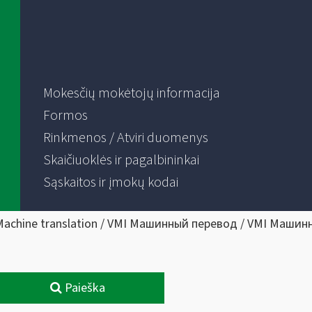
Mokesčių mokėtojų informacija
Formos
Rinkmenos / Atviri duomenys
Skaičiuoklės ir pagalbininkai
Sąskaitos ir įmokų kodai
Machine translation / VMI Машинный перевод / VMI Машин
Paieška