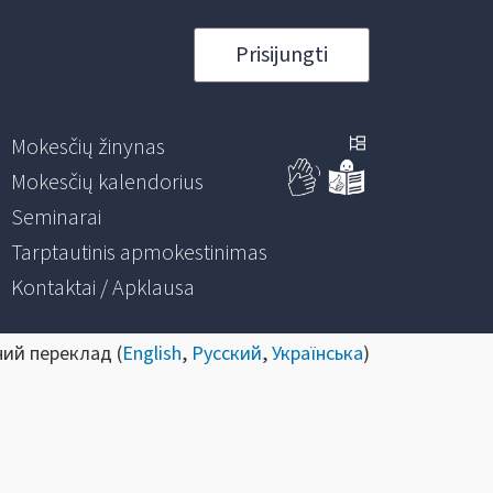
Prisijungti
Mokesčių žinynas
Mokesčių kalendorius
Seminarai
Tarptautinis apmokestinimas
Kontaktai / Apklausa
ний переклад (
English
,
Русский
,
Українська
)