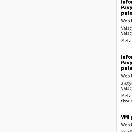
Info
Pavy
pate
Web t
Valst
Valst
Metai
Info
Pavy
pate
Web t
alsty
Valst
Metai
Gyven
VMI 
Web t