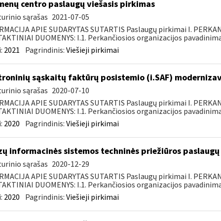
enų centro paslaugų viešasis pirkimas
urinio sąrašas
2021-07-05
RMACIJA APIE SUDARYTAS SUTARTIS Paslaugų pirkimai I. PERK
KTINIAI DUOMENYS: I.1. Perkančiosios organizacijos pavadinimas
:
2021
Pagrindinis:
Viešieji pirkimai
troninių sąskaitų faktūrų posistemio (i.SAF) moderniza
urinio sąrašas
2020-07-10
RMACIJA APIE SUDARYTAS SUTARTIS Paslaugų pirkimai I. PERK
KTINIAI DUOMENYS: I.1. Perkančiosios organizacijos pavadinimas
:
2020
Pagrindinis:
Viešieji pirkimai
zų informacinės sistemos techninės priežiūros paslaugų 
urinio sąrašas
2020-12-29
RMACIJA APIE SUDARYTAS SUTARTIS Paslaugų pirkimai I. PERK
KTINIAI DUOMENYS: I.1. Perkančiosios organizacijos pavadinimas
:
2020
Pagrindinis:
Viešieji pirkimai