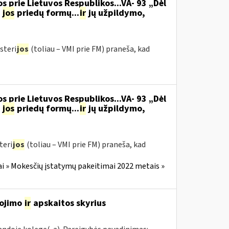
s prie Lietuvos Respublikos...VA- 93 „Dėl
jos
priedų formų...
ir
jų užpildymo,
steri
jos
(toliau – VMI prie FM) praneša, kad
s prie Lietuvos Respublikos...VA- 93 „Dėl
jos
priedų formų...
ir
jų užpildymo,
teri
jos
(toliau – VMI prie FM) praneša, kad
i » Mokesčių įstatymų pakeitimai 2022 metais »
gojimo
ir
apskaitos skyrius