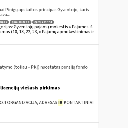
i Pinigų apskaitos principas Gyventojo, kuris
avo...
cipas
gpmį 8 str 5 d
gpmį 2 str 7 d
orijos:
Gyventojų pajamų mokestis » Pajamos iš
jamos (10, 18, 22, 23, » Pajamų apmokestinimas ir
ymo (toliau – PKĮ) nuostatas pensijų fondo
licencijų viešasis pirkimas
IOJI ORGANIZACIJA, ADRESAS
IR
KONTAKTINIAI