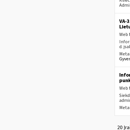
Kvieč
Admi
VA-3
Liet
Web t
Infor
d. įs
Metai
Gyven
Info
pun
Web t
Siekd
admin
Metai
20 Įra