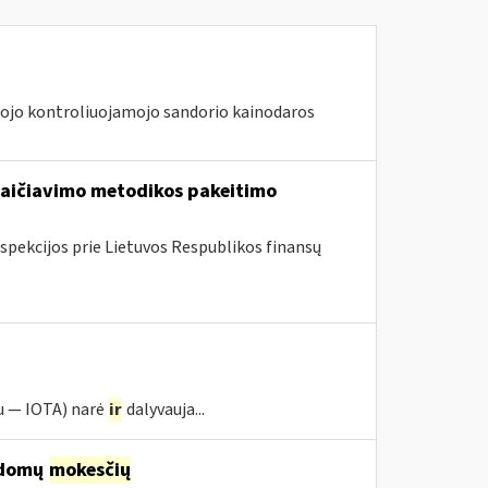
jo kontroliuojamojo sandorio kainodaros
kaičiavimo metodikos pakeitimo
spekcijos prie Lietuvos Respublikos finansų
u — IOTA) narė
ir
dalyvauja...
ildomų
mokesčių