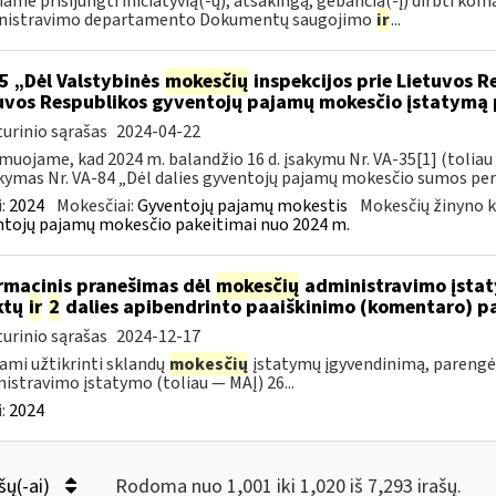
iame prisijungti iniciatyvią(-ų), atsakingą, gebančią(-į) dirbti ko
nistravimo departamento Dokumentų saugojimo
ir
...
5 „Dėl Valstybinės
mokesčių
inspekcijos prie Lietuvos R
uvos Respublikos gyventojų pajamų mokesčio įstatym
urinio sąrašas
2024-04-22
muojame, kad 2024 m. balandžio 16 d. įsakymu Nr. VA-35[1] (toliau
akymas Nr. VA-84 „Dėl dalies gyventojų pajamų mokesčio sumos per
:
2024
Mokesčiai:
Gyventojų pajamų mokestis
Mokesčių žinyno k
tojų pajamų mokesčio pakeitimai nuo 2024 m.
rmacinis pranešimas dėl
mokesčių
administravimo įstaty
ktų
ir
2
dalies apibendrinto paaiškinimo (komentaro) p
urinio sąrašas
2024-12-17
ami užtikrinti sklandų
mokesčių
įstatymų įgyvendinimą, pareng
istravimo įstatymo (toliau — MAĮ) 26...
:
2024
šų(-ai)
Rodoma nuo 1,001 iki 1,020 iš 7,293 irašų.