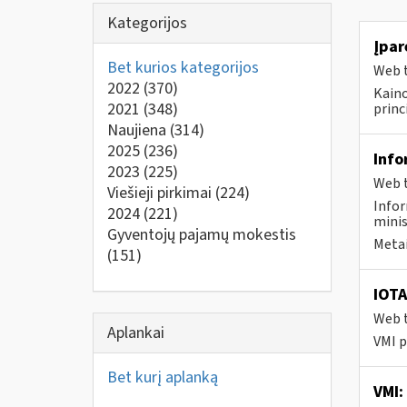
Kategorijos
Įpar
Bet kurios kategorijos
Web t
2022
(370)
Kaino
2021
(348)
princ
Naujiena
(314)
2025
(236)
Info
2023
(225)
Web t
Viešieji pirkimai
(224)
Infor
2024
(221)
minis
Gyventojų pajamų mokestis
Metai
(151)
IOTA
Web t
Aplankai
VMI p
Bet kurį aplanką
VMI: