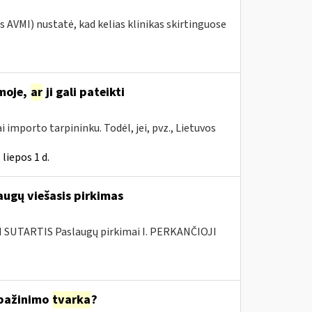
s AVMI) nustatė, kad kelias klinikas skirtinguose
moje,
ar
ji gali pateikti
i importo tarpininku. Todėl, jei, pvz., Lietuvos
liepos 1 d.
augų viešasis pirkimas
SUTARTIS Paslaugų pirkimai I. PERKANČIOJI
ipažinimo
tvarka
?