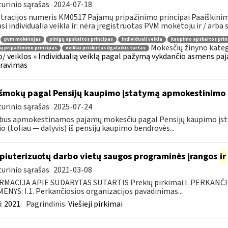
urinio sąrašas
2024-07-18
tracijos numeris KM0517 Pajamų pripažinimo principai Paaiškinima
asi individualia veikla ir: nėra įregistruotas PVM mokėtoju ir / arba s
pvm mokėtojas
pinigų apskaitos principas
individuali veikla
kaupimo apskaitos prin
Mokesčių žinyno kateg
 pripažinimo principas
veiklai priskirtas ilgalaikis turtas
o/ veiklos » Individualią veiklą pagal pažymą vykdančio asmens pa
aravimas
išmokų pagal Pensijų kaupimo įstatymą apmokestinimo
urinio sąrašas
2025-07-24
bus apmokestinamos pajamų mokesčiu pagal Pensijų kaupimo įstat
io (toliau — dalyvis) iš pensijų kaupimo bendrovės...
iuterizuotų darbo vietų saugos programinės įrangos
ir
urinio sąrašas
2021-03-08
RMACIJA APIE SUDARYTAS SUTARTIS Prekių pirkimai I. PERKANČ
NYS: I.1. Perkančiosios organizacijos pavadinimas...
:
2021
Pagrindinis:
Viešieji pirkimai