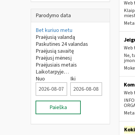
Web t
Klaip
Parodymo data
miest
Metai
Bet kuriuo metu
Praėjusią valandą
Jeig
Paskutines 24 valandas
Web t
Praėjusią savaitę
Ne, t
Praėjusį mėnesį
įmonė
Praėjusiais metais
Mokes
Laikotarpyje…
Nuo
Iki
Komp
Web t
INFO
ORGA
Paieška
Metai
Kok