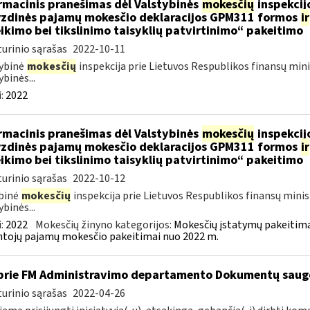
rmacinis pranešimas dėl Valstybinės
mokesčių
inspekcijo
zdinės pajamų mokesčio deklaracijos GPM311 formos
ir
ikimo bei tikslinimo taisyklių patvirtinimo“ pakeitimo
urinio sąrašas
2022-10-11
ybinė
mokesčių
inspekcija prie Lietuvos Respublikos finansų mini
ybinės...
:
2022
rmacinis pranešimas dėl Valstybinės
mokesčių
inspekcijo
zdinės pajamų mokesčio deklaracijos GPM311 formos
ir
ikimo bei tikslinimo taisyklių patvirtinimo“ pakeitimo
urinio sąrašas
2022-10-12
binė
mokesčių
inspekcija prie Lietuvos Respublikos finansų minis
ybinės...
:
2022
Mokesčių žinyno kategorijos:
Mokesčių įstatymų pakeitima
tojų pajamų mokesčio pakeitimai nuo 2022 m.
prie FM Administravimo departamento Dokumentų sau
urinio sąrašas
2022-04-26