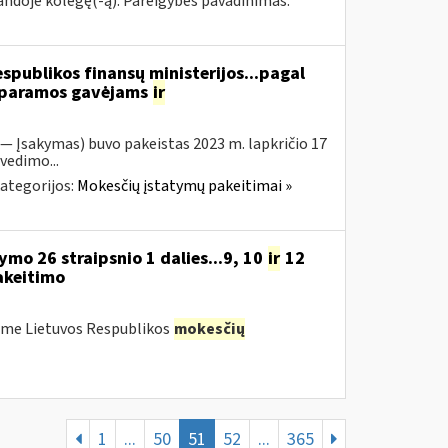
mandoje kolegę(-ą). Pareigybės pavadinimas:
espublikos finansų ministerijos...pagal
ą paramos gavėjams
ir
 — Įsakymas) buvo pakeistas 2023 m. lapkričio 17
vedimo...
ategorijos:
Mokesčių įstatymų pakeitimai »
mo 26 straipsnio 1 dalies...9, 10
ir
12
akeitimo
ėme Lietuvos Respublikos
mokesčių
1
...
50
51
52
...
365