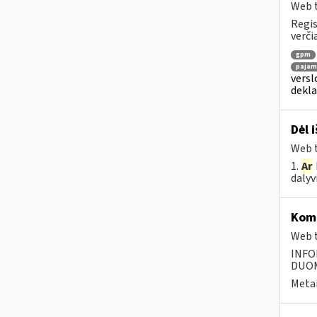
Web t
Regis
verči
gpm
pajamų
versl
dekl
Dėl 
Web t
1.
Ar
dalyv
Komp
Web t
INFO
DUOME
Metai