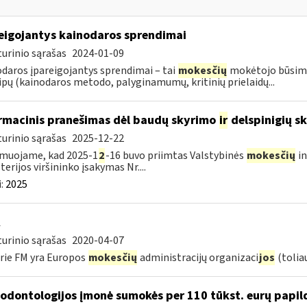
eigojantys kainodaros sprendimai
urinio sąrašas
2024-01-09
daros įpareigojantys sprendimai – tai
mokesčių
mokėtojo būsimo
ipų (kainodaros metodo, palyginamumų, kritinių prielaidų...
rmacinis pranešimas dėl baudų skyrimo
ir
delspinigių s
urinio sąrašas
2025-12-22
muojame, kad 2025-1
2
-16 buvo priimtas Valstybinės
mokesčių
in
terijos viršininko įsakymas Nr....
:
2025
urinio sąrašas
2020-04-07
rie FM yra Europos
mokesčių
administracijų organizaci
jos
(tolia
 odontologijos įmonė sumokės per 110 tūkst. eurų pap