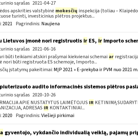
urinio sąrašas
2021-04-27
ėdos apskrities valstybinė
mokesčių
inspekcija (toliau – Klaipėdo
uose turinti, investicinius plėtros projektus...
:
2021
Pagrindinis:
Naujiena
u Lietuvos įmonė nori registruotis
ir
ES,
ir
Importo sche
urinio sąrašas
2021-06-16
uri būti teikiami atskiri prašymai kiekvienai schemai
ar
registracija
 nori būti registruota ES schemoje, Importo...
čių įstatymų pakeitimai:
MĮP 2021 » E-prekyba ir PVM nuo 2021 m. 
iuterizuoto audito informacinės sistemos plėtros pasl
urinio sąrašas
2020-10-26
RMACIJA APIE NUSTATYTUS LAIMĖTOJUS
IR
KETINIMĄ SUDARYTI 
NIZACIJA, ADRESAS
IR
KONTAKTINIAI...
:
2020
Pagrindinis:
Viešieji pirkimai
ia
gyventojo, vykdančio individualią veiklą, pajamų pr