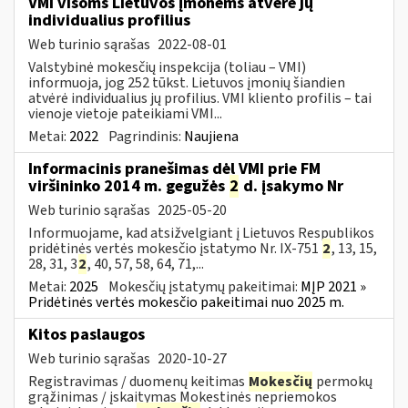
VMI visoms Lietuvos įmonėms atvėrė jų
individualius profilius
Web turinio sąrašas
2022-08-01
Valstybinė mokesčių inspekcija (toliau – VMI)
informuoja, jog 252 tūkst. Lietuvos įmonių šiandien
atvėrė individualius jų profilius. VMI kliento profilis – tai
vienoje vietoje pateikiami VMI...
Metai:
2022
Pagrindinis:
Naujiena
Informacinis pranešimas dėl VMI prie FM
viršininko 2014 m. gegužės
2
d. įsakymo Nr
Web turinio sąrašas
2025-05-20
Informuojame, kad atsižvelgiant į Lietuvos Respublikos
pridėtinės vertės mokesčio įstatymo Nr. IX-751
2
, 13, 15,
28, 31, 3
2
, 40, 57, 58, 64, 71,...
Metai:
2025
Mokesčių įstatymų pakeitimai:
MĮP 2021 »
Pridėtinės vertės mokesčio pakeitimai nuo 2025 m.
Kitos paslaugos
Web turinio sąrašas
2020-10-27
Registravimas / duomenų keitimas
Mokesčių
permokų
grąžinimas / įskaitymas Mokestinės nepriemokos