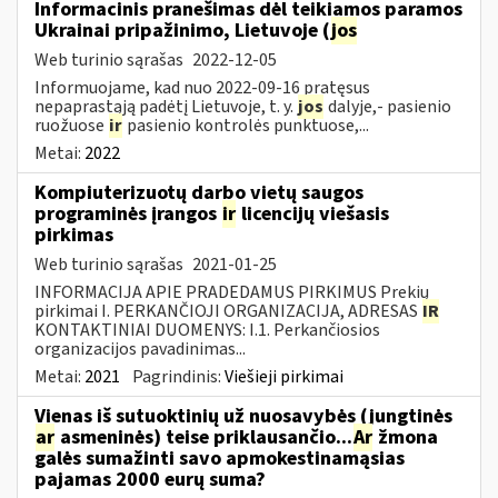
Informacinis pranešimas dėl teikiamos paramos
Ukrainai pripažinimo, Lietuvoje (
jos
Web turinio sąrašas
2022-12-05
Informuojame, kad nuo 2022-09-16 pratęsus
nepaprastąją padėtį Lietuvoje, t. y.
jos
dalyje,- pasienio
ruožuose
ir
pasienio kontrolės punktuose,...
Metai:
2022
Kompiuterizuotų darbo vietų saugos
programinės įrangos
ir
licencijų viešasis
pirkimas
Web turinio sąrašas
2021-01-25
INFORMACIJA APIE PRADEDAMUS PIRKIMUS Prekių
pirkimai I. PERKANČIOJI ORGANIZACIJA, ADRESAS
IR
KONTAKTINIAI DUOMENYS: I.1. Perkančiosios
organizacijos pavadinimas...
Metai:
2021
Pagrindinis:
Viešieji pirkimai
Vienas iš sutuoktinių už nuosavybės (jungtinės
ar
asmeninės) teise priklausančio...
Ar
žmona
galės sumažinti savo apmokestinamąsias
pajamas 2000 eurų suma?