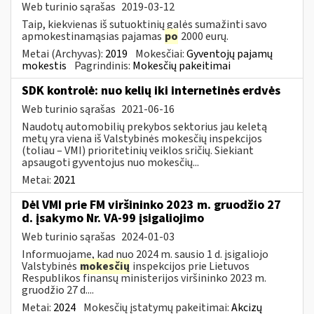
Web turinio sąrašas
2019-03-12
Taip, kiekvienas iš sutuoktinių galės sumažinti savo
apmokestinamąsias pajamas
po
2000 eurų.
Metai (Archyvas):
2019
Mokesčiai:
Gyventojų pajamų
mokestis
Pagrindinis:
Mokesčių pakeitimai
SDK kontrolė: nuo kelių iki internetinės erdvės
Web turinio sąrašas
2021-06-16
Naudotų automobilių prekybos sektorius jau keletą
metų yra viena iš Valstybinės mokesčių inspekcijos
(toliau – VMI) prioritetinių veiklos sričių. Siekiant
apsaugoti gyventojus nuo mokesčių...
Metai:
2021
Dėl VMI prie FM viršininko 2023 m. gruodžio 27
d. įsakymo Nr. VA-99 įsigaliojimo
Web turinio sąrašas
2024-01-03
Informuojame, kad nuo 2024 m. sausio 1 d. įsigaliojo
Valstybinės
mokesčių
inspekcijos prie Lietuvos
Respublikos finansų ministerijos viršininko 2023 m.
gruodžio 27 d....
Metai:
2024
Mokesčių įstatymų pakeitimai:
Akcizų