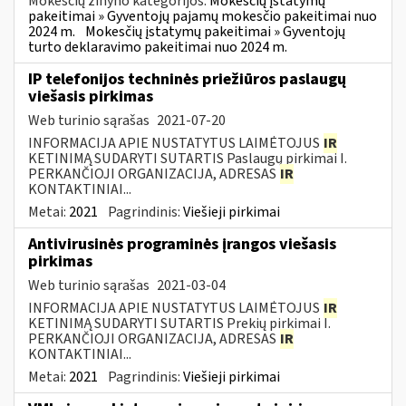
Mokesčių žinyno kategorijos:
Mokesčių įstatymų
pakeitimai » Gyventojų pajamų mokesčio pakeitimai nuo
2024 m.
Mokesčių įstatymų pakeitimai » Gyventojų
turto deklaravimo pakeitimai nuo 2024 m.
IP telefonijos techninės priežiūros paslaugų
viešasis pirkimas
Web turinio sąrašas
2021-07-20
INFORMACIJA APIE NUSTATYTUS LAIMĖTOJUS
IR
KETINIMĄ SUDARYTI SUTARTIS Paslaugų pirkimai I.
PERKANČIOJI ORGANIZACIJA, ADRESAS
IR
KONTAKTINIAI...
Metai:
2021
Pagrindinis:
Viešieji pirkimai
Antivirusinės programinės įrangos viešasis
pirkimas
Web turinio sąrašas
2021-03-04
INFORMACIJA APIE NUSTATYTUS LAIMĖTOJUS
IR
KETINIMĄ SUDARYTI SUTARTIS Prekių pirkimai I.
PERKANČIOJI ORGANIZACIJA, ADRESAS
IR
KONTAKTINIAI...
Metai:
2021
Pagrindinis:
Viešieji pirkimai