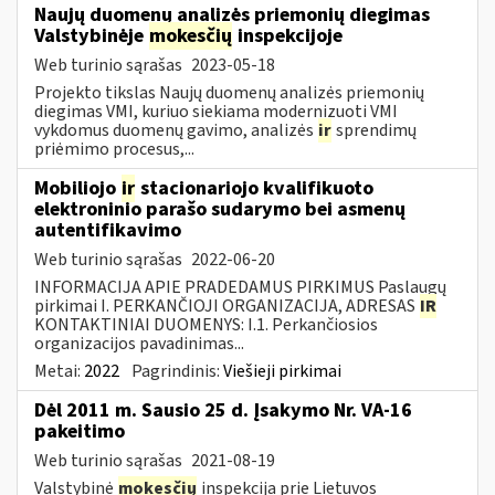
Naujų duomenų analizės priemonių diegimas
Valstybinėje
mokesčių
inspekcijoje
Web turinio sąrašas
2023-05-18
Projekto tikslas Naujų duomenų analizės priemonių
diegimas VMI, kuriuo siekiama modernizuoti VMI
vykdomus duomenų gavimo, analizės
ir
sprendimų
priėmimo procesus,...
Mobiliojo
ir
stacionariojo kvalifikuoto
elektroninio parašo sudarymo bei asmenų
autentifikavimo
Web turinio sąrašas
2022-06-20
INFORMACIJA APIE PRADEDAMUS PIRKIMUS Paslaugų
pirkimai I. PERKANČIOJI ORGANIZACIJA, ADRESAS
IR
KONTAKTINIAI DUOMENYS: I.1. Perkančiosios
organizacijos pavadinimas...
Metai:
2022
Pagrindinis:
Viešieji pirkimai
Dėl 2011 m. Sausio 25 d. Įsakymo Nr. VA-16
pakeitimo
Web turinio sąrašas
2021-08-19
Valstybinė
mokesčių
inspekcija prie Lietuvos