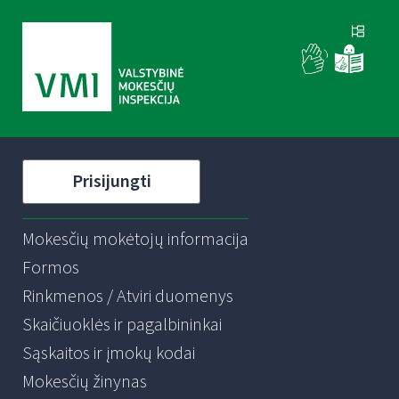
Prisijungti
Mokesčių mokėtojų informacija
Formos
Rinkmenos / Atviri duomenys
Skaičiuoklės ir pagalbininkai
Sąskaitos ir įmokų kodai
Mokesčių žinynas