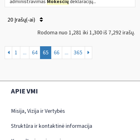
administravimas
Mokesčių
deklaracijų...
20 Įrašų(-ai)
Rodoma nuo 1,281 iki 1,300 iš 7,292 irašų.
1
...
64
65
66
...
365
APIE VMI
Misija, Vizija ir Vertybės
Struktūra ir kontaktinė informacija