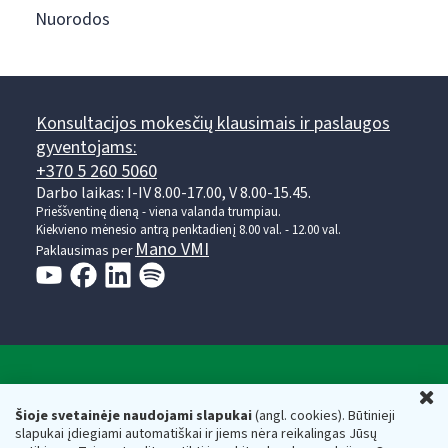
Nuorodos
Konsultacijos mokesčių klausimais ir paslaugos
gyventojams:
+370 5 260 5060
Darbo laikas: I-IV 8.00-17.00, V 8.00-15.45.
Prieššventinę dieną - viena valanda trumpiau.
Kiekvieno mėnesio antrą penktadienį 8.00 val. - 12.00 val.
Mano VMI
Paklausimas per
Valstybinė mokesčių inspekcija prie Lietuvos
U
Respublikos finansų ministerijos
Šioje svetainėje naudojami slapukai
(angl. cookies). Būtinieji
slapukai įdiegiami automatiškai ir jiems nėra reikalingas Jūsų