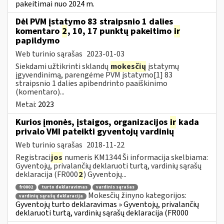
pakeitimai nuo 2024 m.
Dėl PVM įstatymo 83 straipsnio 1 dalies
komentaro
2
, 10, 17 punktų pakeitimo
ir
papildymo
Web turinio sąrašas
2023-01-03
Siekdami užtikrinti sklandų
mokesčių
įstatymų
įgyvendinimą, parengėme PVM įstatymo[1] 83
straipsnio 1 dalies apibendrinto paaiškinimo
(komentaro)...
Metai:
2023
Kurios įmonės, įstaigos, organizacijos
ir
kada
privalo VMI pateikti gyventojų vardinių
Web turinio sąrašas
2018-11-22
Registraci
jos
numeris KM1344 Ši informacija skelbiama:
Gyventojų, privalančių deklaruoti turtą, vardinių sąrašų
deklaracija (FR000
2
) Gyventojų...
fr0002
turto deklaravimas
vardinis sąrašas
Mokesčių žinyno kategorijos:
vardinių sąrašų deklaracija
Gyventojų turto deklaravimas » Gyventojų, privalančių
deklaruoti turtą, vardinių sąrašų deklaracija (FR000