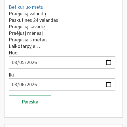
Bet kuriuo metu
Praėjusią valandą
Paskutines 24 valandas
Praėjusią savaitę
Praėjusį mėnesį
Praėjusiais metais
Laikotarpyje…
Nuo
Iki
Paieška