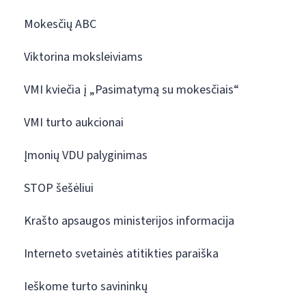
Mokesčių ABC
Viktorina moksleiviams
VMI kviečia į „Pasimatymą su mokesčiais“
VMI turto aukcionai
Įmonių VDU palyginimas
STOP šešėliui
Krašto apsaugos ministerijos informacija
Interneto svetainės atitikties paraiška
Ieškome turto savininkų