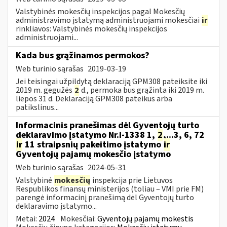
Valstybinės mokesčių inspekcijos pagal Mokesčių
administravimo įstatymą administruojami mokesčiai
ir
rinkliavos: Valstybinės mokesčių inspekcijos
administruojami...
Kada bus grąžinamos permokos?
Web turinio sąrašas
2019-03-19
Jei teisingai užpildytą deklaraciją GPM308 pateiksite iki
2019 m. gegužės
2
d., permoka bus grąžinta iki 2019 m.
liepos 31 d. Deklaraciją GPM308 pateikus arba
patikslinus...
Informacinis pranešimas dėl Gyventojų turto
deklaravimo įstatymo Nr.I-1338 1,
2
,...3, 6, 72
ir
11 straipsnių pakeitimo įstatymo
ir
Gyventojų pajamų mokesčio įstatymo
Web turinio sąrašas
2024-05-31
Valstybinė
mokesčių
inspekcija prie Lietuvos
Respublikos finansų ministerijos (toliau – VMI prie FM)
parengė informacinį pranešimą dėl Gyventojų turto
deklaravimo įstatymo...
Metai:
2024
Mokesčiai:
Gyventojų pajamų mokestis