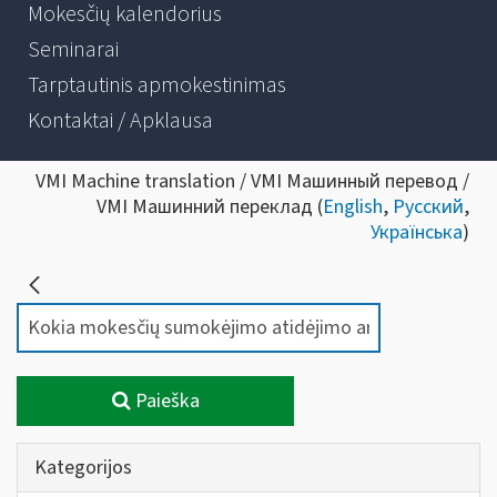
Mokesčių kalendorius
Seminarai
Tarptautinis apmokestinimas
Kontaktai / Apklausa
VMI Machine translation / VMI Машинный перевод /
VMI Машинний переклад (
English
,
Русский
,
Українська
)
Paieška
Kategorijos