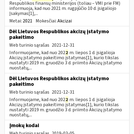
Respublikos finansų ministerijos (toliau – VMI prie FM)
informuoja, kad nuo 2021 m. rugpjūčio 10 d. įsigaliojo
Įsakymas[1],...
Metai:
2021
Mokesčiai:
Akcizai
Dėl Lietuvos Respublikos akcizų įstatymo
pakeitimo
Web turinio sąrašas
2021-12-31
Informuojame, kad nuo 202
2
m. liepos 1 d. įsigalioja
Akcizų įstatymo pakeitimo įstatymas[1], kurio tikslas
nustatyti 2019 m. gruodžio 3 d. priimto Akcizų įstatymo
nuostatų,...
Dėl Lietuvos Respublikos akcizų įstatymo
pakeitimo
Web turinio sąrašas
2021-12-31
Informuojame, kad nuo 202
2
m. liepos 1 d. įsigalioja
Akcizų įstatymo pakeitimo įstatymas[1], kurio tikslas
nustatyti 2019 m. gruodžio 3 d. priimto Akcizų įstatymo
nuostatų,...
Įmokų kodai
Web turinio sąrašas
2019-03-05