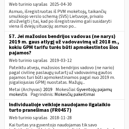
Web turinio sąrašas
2025-04-30
Asmuo, išregistruotas iš PVM mokėtojų, taikančių
smulkiojo verslo schemą (SVS) Lietuvoje, privalo
atsižvelgti į tai, kad po išregistravimo gali susidaryti
viena iš dviejų situacijų: asmuo po...
57. Jei mažosios bendrijos vadovas (ne narys)
2019 m. gaus atlygį už vadovavimą už 2018 m.,
kokiu GPM tarifu turės būti apmokestintos šios
pajamos?
Web turinio sąrašas
2019-03-12
Pateiktu atveju, mažosios bendrijos vadovo (ne nario)
pagal civilinę paslaugų sutartį už vadovavimą gautos
pajamos turi būti apmokestinamos pagal nuo 2019 m.
įsigaliojusias GPMĮ nuostatas. Mažųjų...
Metai (Archyvas):
2019
Mokesčiai:
Gyventojų pajamų
mokestis
Pagrindinis:
Mokesčių pakeitimai
Individualioje veikloje naudojamo ilgalaikio
turto pranešimas (FR0457)
Web turinio sąrašas
2018-11-28
Kai turtas yra gyventojo naudojamas tik savo