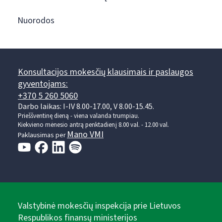
Nuorodos
Konsultacijos mokesčių klausimais ir paslaugos
gyventojams:
+370 5 260 5060
Darbo laikas: I-IV 8.00-17.00, V 8.00-15.45.
Prieššventinę dieną - viena valanda trumpiau.
Kiekvieno mėnesio antrą penktadienį 8.00 val. - 12.00 val.
Mano VMI
Paklausimas per
Valstybinė mokesčių inspekcija prie Lietuvos
Respublikos finansų ministerijos