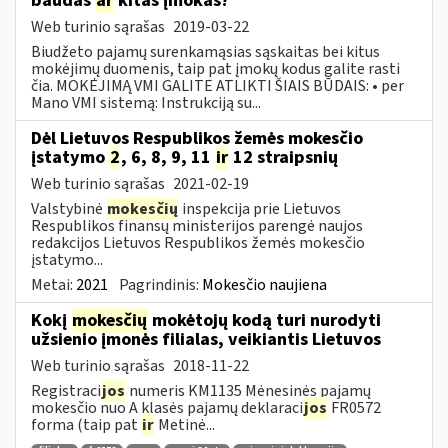
baudas
ar
kitas įmokas?
Web turinio sąrašas
2019-03-22
Biudžeto pajamų surenkamąsias sąskaitas bei kitus
mokėjimų duomenis, taip pat įmokų kodus galite rasti
čia. MOKĖJIMĄ VMI GALITE ATLIKTI ŠIAIS BŪDAIS: • per
Mano VMI sistemą: Instrukciją su...
Dėl Lietuvos Respublikos žemės mokesčio
įstatymo
2
, 6, 8, 9, 11
ir
12 straipsnių
Web turinio sąrašas
2021-02-19
Valstybinė
mokesčių
inspekcija prie Lietuvos
Respublikos finansų ministerijos parengė naujos
redakcijos Lietuvos Respublikos žemės mokesčio
įstatymo...
Metai:
2021
Pagrindinis:
Mokesčio naujiena
Kokį
mokesčių
mokėtojų kodą turi nurodyti
užsienio įmonės filialas, veikiantis Lietuvos
Web turinio sąrašas
2018-11-22
Registraci
jos
numeris KM1135 Mėnesinės pajamų
mokesčio nuo A klasės pajamų deklaraci
jos
FR0572
forma (taip pat
ir
Metinė...