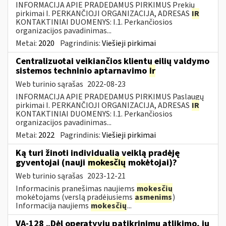
INFORMACIJA APIE PRADEDAMUS PIRKIMUS Prekių
pirkimai I. PERKANČIOJI ORGANIZACIJA, ADRESAS
IR
KONTAKTINIAI DUOMENYS: I.1. Perkančiosios
organizacijos pavadinimas...
Metai:
2020
Pagrindinis:
Viešieji pirkimai
Centralizuotai veikiančios klientų eilių valdymo
sistemos techninio aptarnavimo
ir
Web turinio sąrašas
2022-08-23
INFORMACIJA APIE PRADEDAMUS PIRKIMUS Paslaugų
pirkimai I. PERKANČIOJI ORGANIZACIJA, ADRESAS
IR
KONTAKTINIAI DUOMENYS: I.1. Perkančiosios
organizacijos pavadinimas...
Metai:
2022
Pagrindinis:
Viešieji pirkimai
Ką turi žinoti individualią veiklą pradėję
gyventojai (nauji
mokesčių
mokėtojai)?
Web turinio sąrašas
2023-12-21
Informacinis pranešimas naujiems
mokesčių
mokėtojams (verslą pradėjusiems
asmenims
)
Informacija naujiems
mokesčių
...
VA-128 „Dėl operatyvių patikrinimų atlikimo, jų