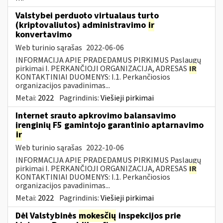
Valstybei perduoto virtualaus turto
(kriptovaliutos) administravimo
ir
konvertavimo
Web turinio sąrašas
2022-06-06
INFORMACIJA APIE PRADEDAMUS PIRKIMUS Paslaugų
pirkimai I. PERKANČIOJI ORGANIZACIJA, ADRESAS
IR
KONTAKTINIAI DUOMENYS: I.1. Perkančiosios
organizacijos pavadinimas...
Metai:
2022
Pagrindinis:
Viešieji pirkimai
Internet srauto apkrovimo balansavimo
įrenginių F5 gamintojo garantinio aptarnavimo
ir
Web turinio sąrašas
2022-10-06
INFORMACIJA APIE PRADEDAMUS PIRKIMUS Paslaugų
pirkimai I. PERKANČIOJI ORGANIZACIJA, ADRESAS
IR
KONTAKTINIAI DUOMENYS: I.1. Perkančiosios
organizacijos pavadinimas...
Metai:
2022
Pagrindinis:
Viešieji pirkimai
Dėl Valstybinės
mokesčių
inspekcijos prie