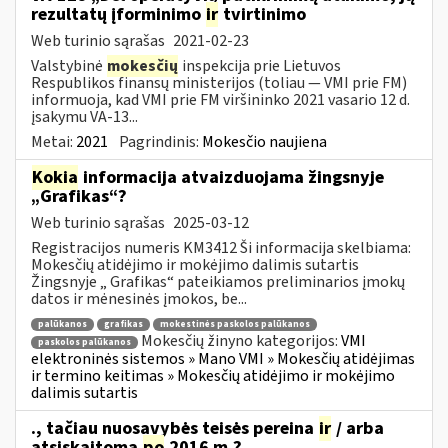
rezultatų įforminimo
ir
tvirtinimo
Web turinio sąrašas
2021-02-23
Valstybinė
mokesčių
inspekcija prie Lietuvos
Respublikos finansų ministerijos (toliau ― VMI prie FM)
informuoja, kad VMI prie FM viršininko 2021 vasario 12 d.
įsakymu VA-13...
Metai:
2021
Pagrindinis:
Mokesčio naujiena
Kokia
informacija atvaizduojama žingsnyje
„Grafikas“?
Web turinio sąrašas
2025-03-12
Registracijos numeris KM3412 Ši informacija skelbiama:
Mokesčių atidėjimo ir mokėjimo dalimis sutartis
Žingsnyje „ Grafikas“ pateikiamos preliminarios įmokų
datos ir mėnesinės įmokos, be...
palūkanos
grafikas
mokestinės paskolos palūkanos
Mokesčių žinyno kategorijos:
VMI
paskolos palūkanos
elektroninės sistemos » Mano VMI » Mokesčių atidėjimas
ir termino keitimas » Mokesčių atidėjimo ir mokėjimo
dalimis sutartis
., tačiau nuosavybės teisės pereina
ir
/ arba
atsiskaitoma
po
2016 m.?