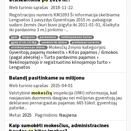
Web turinio sąrašas
2018-11-22
Registracijos numeris KM1093 Ši informacija skelbiama:
Lengvatos 1 pavyzdys Gyventojas 2015 m. pabaigoje
sudaro žemės (kuri buvo įsigyta iki 2011-01-01, išlaikyta
iki pardavimo 3 m.) pirkimo -...
gpm
lengvata
pardavimas
nekilnojamasis turtas
gpmį 17 str 1 d 28 p
sandoris iki 2016 m
preliminari sutartis
Mokesčių žinyno kategorijos:
atsiskaitymas po 2016 m.
Gyventojų pajamų mokestis » Kitos pajamos / išmokos
(pagal abėcėlę) » Turto pardavimo pajamos »
Nekilnojamojo ir registruotino kilnojamojo turto »
Lengvatos
Balandį pasitinkame su milijonu
Web turinio sąrašas
2025-04-01
Valstybinė
mokesčių
inspekcija (VMI) informuoja, kad
naujausiais duomenis daugiau nei milijonas gyventojų jau
deklaravo pernai gautas pajamas: 665 tūkst. gyventojų
pateikė...
Metai:
2025
Pagrindinis:
Naujiena
Kaip sumokėti mokesčius, administracines