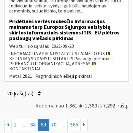
individualiai veiklai, jis tampa individualios veiklos turtu.
Individualiai veiklai vykdyti gali būti naudojamas
asmeninis, sutuoktinio, taip pat ne...
Pridėtinės vertės mokesčio informacijos
mainams tarp Europos Sąjungos valstybių
skirtos informacinės sistemos ITIS_EU plėtros
paslaugų viešasis pirkimas
Web turinio sąrašas
2021-09-23
INFORMACIJA APIE NUSTATYTUS LAIMĖTOJUS
IR
KETINIMĄ SUDARYTI SUTARTIS Paslaugų pirkimai I.
PERKANČIOJI ORGANIZACIJA, ADRESAS
IR
KONTAKTINIAI...
Metai:
2021
Pagrindinis:
Viešieji pirkimai
20 Įrašų(-ai)
Rodoma nuo 1,361 iki 1,380 iš 7,292 irašų.
1
...
68
69
70
...
365