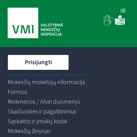
Prisijungti
Mokesčių mokėtojų informacija
Formos
Rinkmenos / Atviri duomenys
Skaičiuoklės ir pagalbininkai
Sąskaitos ir įmokų kodai
Mokesčių žinynas