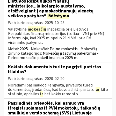
Lietuvos Respublikos finansų
ministerijos...laikotarpio nustatymo,
atsižvelgiant į apmokestinamųjų vienetų
veiklos ypatybes“
išdėstymo
Web turinio sąrašas
2025-10-23
Valstybinė
mokesčių
inspekcija prie Lietuvos
Respublikos finansų ministerijos (toliau – VMI prie FM)
informuoja, kad 2025 m. spalio 21 d. VMI prie FM
viršininko įsakymu...
Metai:
2025
Mokesčiai:
Pelno mokestis
Mokesčių
žinyno kategorijos:
Mokesčių įstatymų pakeitimai »
Pelno mokesčio pakeitimai nuo 2025 m.
Kokiais dokumentais turite pagrįsti patirtas
išlaidas?
Web turinio sąrašas
2020-02-20
Norėdami pasinaudoti lengvata, privalote turėti
dokumentus, įrodančius, kad buvo atlikti pastato
ar
kito
statinio, apdailos
ir
bet kokio remonto...
Pagrindinės prievolės, kai asmuo yra
išregistruojamas iš PVM mokėtojų, taikančių
smulkiojo verslo schemą (SVS) Lietuvoje