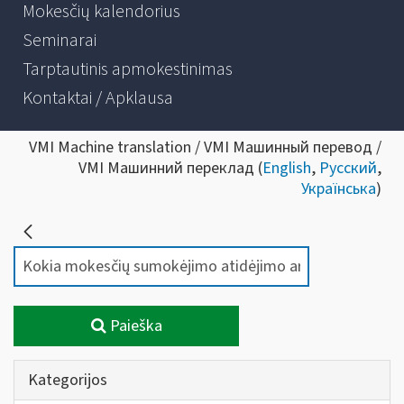
Mokesčių kalendorius
Seminarai
Tarptautinis apmokestinimas
Kontaktai / Apklausa
VMI Machine translation / VMI Машинный перевод /
VMI Машинний переклад (
English
,
Русский
,
Українська
)
Paieška
Kategorijos