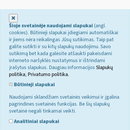
Uždaryti
Šioje svetainėje naudojami slapukai
(angl.
cookies). Būtinieji slapukai įdiegiami automatiškai
ir jiems nėra reikalingas Jūsų sutikimas. Taip pat
galite sutikti ir su kitų slapukų naudojimu. Savo
sutikimą bet kada galėsite atšaukti pakeisdami
interneto naršyklės nustatymus ir ištrindami
įrašytus slapukus. Daugiau informacijos
Slapukų
politika
;
Privatumo politika.
Būtinieji slapukai
Naudojami sklandžiam svetainės veikimui ir įgalina
pagrindines svetainės funkcijas. Be šių slapukų
svetainė negali tinkamai veikti.
Analitiniai slapukai