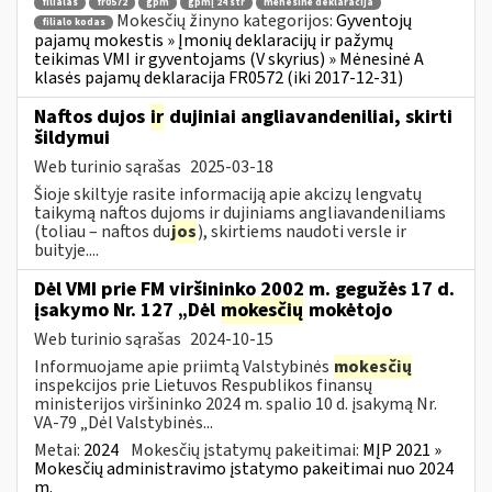
filialas
fr0572
gpm
gpmį 24 str
mėnesinė deklaracija
Mokesčių žinyno kategorijos:
Gyventojų
filialo kodas
pajamų mokestis » Įmonių deklaracijų ir pažymų
teikimas VMI ir gyventojams (V skyrius) » Mėnesinė A
klasės pajamų deklaracija FR0572 (iki 2017-12-31)
Naftos dujos
ir
dujiniai angliavandeniliai, skirti
šildymui
Web turinio sąrašas
2025-03-18
Šioje skiltyje rasite informaciją apie akcizų lengvatų
taikymą naftos dujoms ir dujiniams angliavandeniliams
(toliau – naftos du
jos
), skirtiems naudoti versle ir
buityje....
Dėl VMI prie FM viršininko 2002 m. gegužės 17 d.
įsakymo Nr. 127 „Dėl
mokesčių
mokėtojo
Web turinio sąrašas
2024-10-15
Informuojame apie priimtą Valstybinės
mokesčių
inspekcijos prie Lietuvos Respublikos finansų
ministerijos viršininko 2024 m. spalio 10 d. įsakymą Nr.
VA-79 „Dėl Valstybinės...
Metai:
2024
Mokesčių įstatymų pakeitimai:
MĮP 2021 »
Mokesčių administravimo įstatymo pakeitimai nuo 2024
m.