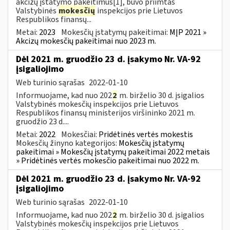
akcizų įstatymo pakeitimus[1], buvo priimtas
Valstybinės
mokesčių
inspekcijos prie Lietuvos
Respublikos finansų...
Metai:
2023
Mokesčių įstatymų pakeitimai:
MĮP 2021 »
Akcizų mokesčių pakeitimai nuo 2023 m.
Dėl 2021 m. gruodžio 23 d. įsakymo Nr. VA-92
įsigaliojimo
Web turinio sąrašas
2022-01-10
Informuojame, kad nuo 202
2
m. birželio 30 d. įsigalios
Valstybinės mokesčių inspekcijos prie Lietuvos
Respublikos finansų ministerijos viršininko 2021 m.
gruodžio 23 d....
Metai:
2022
Mokesčiai:
Pridėtinės vertės mokestis
Mokesčių žinyno kategorijos:
Mokesčių įstatymų
pakeitimai » Mokesčių įstatymų pakeitimai 2022 metais
» Pridėtinės vertės mokesčio pakeitimai nuo 2022 m.
Dėl 2021 m. gruodžio 23 d. įsakymo Nr. VA-92
įsigaliojimo
Web turinio sąrašas
2022-01-10
Informuojame, kad nuo 202
2
m. birželio 30 d. įsigalios
Valstybinės mokesčių inspekcijos prie Lietuvos