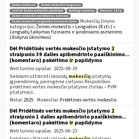
žemės mokestis
žemės mokesčio lengvatos
remtini žemės mokesčio savininkai
darbingi asmenys
žmį 8 str 2 d 3 p
žemės mokesčio nemokantys asmenys
Mokesčių žinyno
žemės mokesčio neapmokestinamasis dydis
kategorijos:
Žemės mokestis » Lengvatos (8 str.) »
Lengvatų taikymas fiziniams ir juridiniams asmenims
(išskyrus ūkininkus)
Dėl Pridėtinės vertės mokesčio įstatymo
2
straipsnio 39 dalies apibendrinto paaiškinimo...
(komentaro) pakeitimo
ir
papildymo
Web turinio sąrašas
2025-08-29
Siekdami užtikrinti sklandų
mokesčių
įstatymų
įgyvendinimą, parengėme Lietuvos Respublikos
pridėtinės vertės mokesčio įstatymo (toliau – PVM
įstatymas)...
Metai:
2025
Mokesčiai:
Pridėtinės vertės mokestis
Dėl Pridėtinės vertės mokesčio įstatymo
2
straipsnio 1 dalies apibendrinto paaiškinimo...
(komentaro) pakeitimo
ir
papildymo
Web turinio sąrašas
2025-06-23
Siekdami užtikrinti sklandų
mokesčių
įstatymų