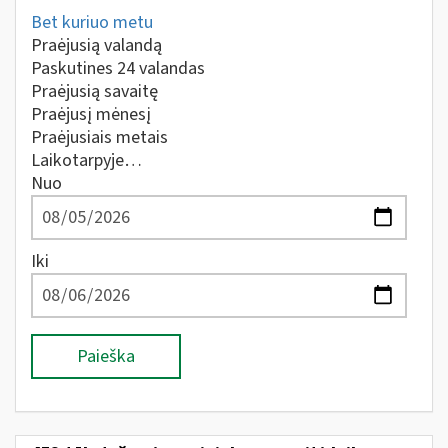
Bet kuriuo metu
Praėjusią valandą
Paskutines 24 valandas
Praėjusią savaitę
Praėjusį mėnesį
Praėjusiais metais
Laikotarpyje…
Nuo
Iki
Paieška