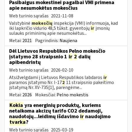
Pasibaigus mokestinei pagalbai VMI primena
apie nesumokėtus mokesčius
Web turinio sąrašas
2021-11-08
Valstybinė
mokesčių
inspekcija (VMI) informuoja, kad
iki lapkričio vidurio 48,5 tūkst. gyventojų
ir
įmonių
sulauks priminimų apie nesumokėtus...
Metai:
2021
Pagrindinis:
Naujiena
Dėl Lietuvos Respublikos Pelno mokesčio
įstatymo 28 straipsnio 1
ir
2
dalių
apibendrintų
Web turinio sąrašas
2026-02-10
Atsižvelgdami į Lietuvos Respublikos labdaros
ir
paramos įstatymo Nr. I-17
2
11 straipsnio pakeitimo
įstatymą Nr. XV-735[1], parengėme...
Metai:
2026
Mokesčiai:
Pelno mokestis
Kokia
yra energinių produktų, kuriems
netaikoma akcizų tarifo CO2 dedamoji,
naudotojų...leidimų išdavimo
ir
naudojimo
tvarka
?
Web turinio sąrašas
2025-03-19