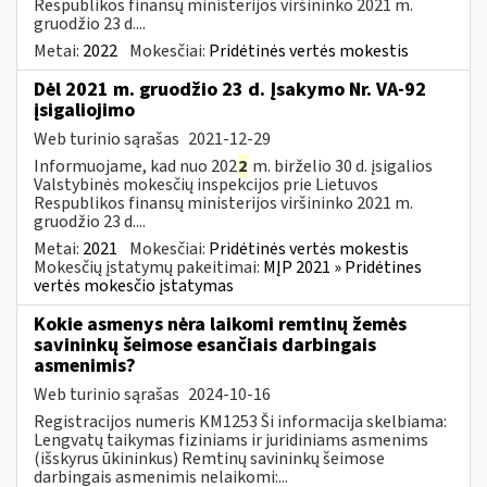
Respublikos finansų ministerijos viršininko 2021 m.
gruodžio 23 d....
Metai:
2022
Mokesčiai:
Pridėtinės vertės mokestis
Dėl 2021 m. gruodžio 23 d. Įsakymo Nr. VA-92
įsigaliojimo
Web turinio sąrašas
2021-12-29
Informuojame, kad nuo 202
2
m. birželio 30 d. įsigalios
Valstybinės mokesčių inspekcijos prie Lietuvos
Respublikos finansų ministerijos viršininko 2021 m.
gruodžio 23 d....
Metai:
2021
Mokesčiai:
Pridėtinės vertės mokestis
Mokesčių įstatymų pakeitimai:
MĮP 2021 » Pridėtines
vertės mokesčio įstatymas
Kokie asmenys nėra laikomi remtinų žemės
savininkų šeimose esančiais darbingais
asmenimis?
Web turinio sąrašas
2024-10-16
Registracijos numeris KM1253 Ši informacija skelbiama:
Lengvatų taikymas fiziniams ir juridiniams asmenims
(išskyrus ūkininkus) Remtinų savininkų šeimose
darbingais asmenimis nelaikomi:...