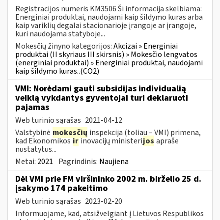
Registracijos numeris KM3506 Ši informacija skelbiama:
Energiniai produktai, naudojami kaip šildymo kuras arba
kaip variklių degalai stacionarioje įrangoje ar įrangoje,
kuri naudojama statyboje...
Mokesčių žinyno kategorijos:
Akcizai » Energiniai
produktai (II skyriaus III skirsnis) » Mokesčio lengvatos
(energiniai produktai) » Energiniai produktai, naudojami
kaip šildymo kuras..(CO2)
VMI: Norėdami gauti subsidijas individualią
veiklą vykdantys gyventojai turi deklaruoti
pajamas
Web turinio sąrašas
2021-04-12
Valstybinė
mokesčių
inspekcija (toliau – VMI) primena,
kad Ekonomikos
ir
inovacijų ministeri
jos
apraše
nustatytus...
Metai:
2021
Pagrindinis:
Naujiena
Dėl VMI prie FM viršininko 2002 m. birželio 25 d.
įsakymo 174 pakeitimo
Web turinio sąrašas
2023-02-20
Informuojame, kad, atsižvelgiant į Lietuvos Respublikos