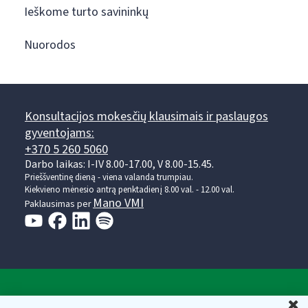
Ieškome turto savininkų
Nuorodos
Konsultacijos mokesčių klausimais ir paslaugos
gyventojams:
+370 5 260 5060
Darbo laikas: I-IV 8.00-17.00, V 8.00-15.45.
Prieššventinę dieną - viena valanda trumpiau.
Kiekvieno mėnesio antrą penktadienį 8.00 val. - 12.00 val.
Mano VMI
Paklausimas per
Valstybinė mokesčių inspekcija prie Lietuvos
U