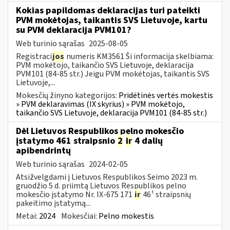
Kokias papildomas deklaracijas turi pateikti
PVM mokėtojas, taikantis SVS Lietuvoje, kartu
su PVM deklaracija PVM101?
Web turinio sąrašas
2025-08-05
Registraci
jos
numeris KM3561 Ši informacija skelbiama:
PVM mokėtojo, taikančio SVS Lietuvoje, deklaracija
PVM101 (84-85 str.) Jeigu PVM mokėtojas, taikantis SVS
Lietuvoje,...
Mokesčių žinyno kategorijos:
Pridėtinės vertės mokestis
» PVM deklaravimas (IX skyrius) » PVM mokėtojo,
taikančio SVS Lietuvoje, deklaracija PVM101 (84-85 str.)
Dėl Lietuvos Respublikos pelno mokesčio
įstatymo 461 straipsnio
2
ir
4 dalių
apibendrintų
Web turinio sąrašas
2024-02-05
Atsižvelgdami į Lietuvos Respublikos Seimo 2023 m.
gruodžio 5 d. priimtą Lietuvos Respublikos pelno
mokesčio įstatymo Nr. IX-675 171
ir
46¹ straipsnių
pakeitimo įstatymą...
Metai:
2024
Mokesčiai:
Pelno mokestis