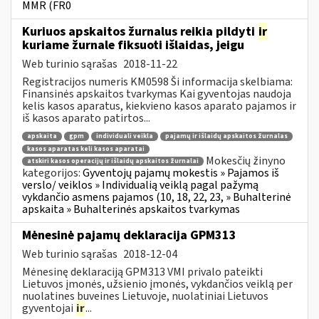
MMR (FR0
Kuriuos apskaitos žurnalus reikia pildyti
ir
kuriame žurnale fiksuoti išlaidas, jeigu
Web turinio sąrašas
2018-11-22
Registracijos numeris KM0598 Ši informacija skelbiama:
Finansinės apskaitos tvarkymas Kai gyventojas naudoja
kelis kasos aparatus, kiekvieno kasos aparato pajamos ir
iš kasos aparato patirtos...
apskaita
gpm
individuali veikla
pajamų ir išlaidų apskaitos žurnalas
kasos aparatas keli kasos aparatai
Mokesčių žinyno
atskiri kasos operacijų ir išlaidų apskaitos žurnalai
kategorijos:
Gyventojų pajamų mokestis » Pajamos iš
verslo/ veiklos » Individualią veiklą pagal pažymą
vykdančio asmens pajamos (10, 18, 22, 23, » Buhalterinė
apskaita » Buhalterinės apskaitos tvarkymas
Mėnesinė pajamų deklaracija GPM313
Web turinio sąrašas
2018-12-04
Mėnesinę deklaraciją GPM313 VMI privalo pateikti
Lietuvos įmonės, užsienio įmonės, vykdančios veiklą per
nuolatines buveines Lietuvoje, nuolatiniai Lietuvos
gyventojai
ir
...