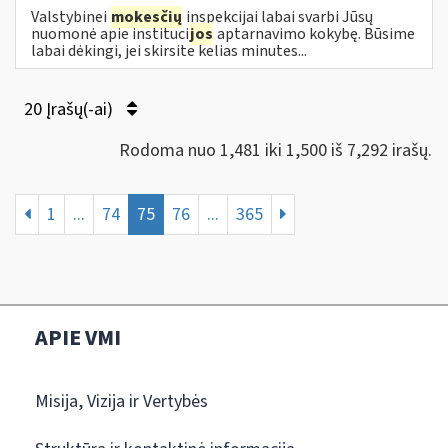
Valstybinei
mokesčių
inspekcijai labai svarbi Jūsų
nuomonė apie instituci
jos
aptarnavimo kokybę. Būsime
labai dėkingi, jei skirsite kelias minutes...
20 Įrašų(-ai)
Rodoma nuo 1,481 iki 1,500 iš 7,292 irašų.
1
...
74
75
76
...
365
APIE VMI
Misija, Vizija ir Vertybės