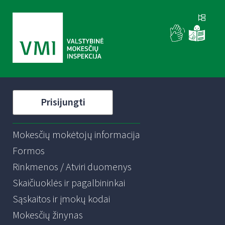
Prisijungti
Mokesčių mokėtojų informacija
Formos
Rinkmenos / Atviri duomenys
Skaičiuoklės ir pagalbininkai
Sąskaitos ir įmokų kodai
Mokesčių žinynas