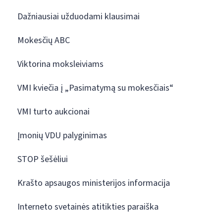
Dažniausiai užduodami klausimai
Mokesčių ABC
Viktorina moksleiviams
VMI kviečia į „Pasimatymą su mokesčiais“
VMI turto aukcionai
Įmonių VDU palyginimas
STOP šešėliui
Krašto apsaugos ministerijos informacija
Interneto svetainės atitikties paraiška