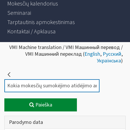
Mokesčių kalendorius
Seminarai
Tarptautinis apmokestinimas
Kontaktai / Apklausa
VMI Machine translation / VMI Машинный перевод /
VMI Машинний переклад (
English
,
Русский
,
Українська
)
Paieška
Parodymo data