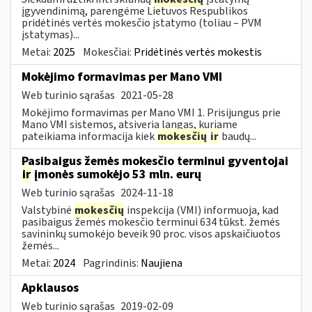
įgyvendinimą, parengėme Lietuvos Respublikos
pridėtinės vertės mokesčio įstatymo (toliau – PVM
įstatymas)...
Metai:
2025
Mokesčiai:
Pridėtinės vertės mokestis
Mokėjimo formavimas per Mano VMI
Web turinio sąrašas
2021-05-28
Mokėjimo formavimas per Mano VMI 1. Prisijungus prie
Mano VMI sistemos, atsiveria langas, kuriame
pateikiama informacija kiek
mokesčių
ir
baudų...
Pasibaigus žemės mokesčio terminui gyventojai
ir
įmonės sumokėjo 53 mln. eurų
Web turinio sąrašas
2024-11-18
Valstybinė
mokesčių
inspekcija (VMI) informuoja, kad
pasibaigus žemės mokesčio terminui 634 tūkst. žemės
savininkų sumokėjo beveik 90 proc. visos apskaičiuotos
žemės...
Metai:
2024
Pagrindinis:
Naujiena
Apklausos
Web turinio sąrašas
2019-02-09