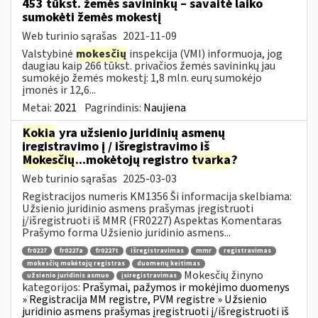
453 tūkst. žemės savininkų – savaitė laiko
sumokėti žemės mokestį
Web turinio sąrašas
2021-11-09
Valstybinė
mokesčių
inspekcija (VMI) informuoja, jog
daugiau kaip 266 tūkst. privačios žemės savininkų jau
sumokėjo žemės mokestį: 1,8 mln. eurų sumokėjo
įmonės ir 12,6...
Metai:
2021
Pagrindinis:
Naujiena
Kokia
yra užsienio juridinių asmenų
įregistravimo į / išregistravimo iš
Mokesčių
...mokėtojų registro
tvarka
?
Web turinio sąrašas
2025-03-03
Registracijos numeris KM1356 Ši informacija skelbiama:
Užsienio juridinio asmens prašymas įregistruoti
į/išregistruoti iš MMR (FR0227) Aspektas Komentaras
Prašymo forma Užsienio juridinio asmens...
fr0227
fr0227a
fr0227t
išregistravimas
mmr
registravimas
mokesčių mokėtojų registras
duomenų keitimas
Mokesčių žinyno
užsienio juridinis asmuo
įsiregistravimas
kategorijos:
Prašymai, pažymos ir mokėjimo duomenys
» Registracija MM registre, PVM registre » Užsienio
juridinio asmens prašymas įregistruoti į/išregistruoti iš