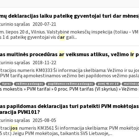
mų deklaracijas laiku pateikę gyventojai turi dar mėnes
urinio sąrašas
2020-07-21
m. liepos 20 d., Vilnius. Valstybinė mokesčių inspekcija (toliau – VM
s 1 d. pateikę gyventojai vis d
ar
gali...
as muitinės procedūras
ar
veiksmus atlikus, vežimo
ir
p
urinio sąrašas
2018-11-22
tracijos numeris KM0333 Ši informacija skelbiama: Vežimo ir su jo
 PVM tarifą apmokestinamos vežimo bei papildomos vežimo paslau
0 proc
vežimo paslaugos
papildomos vežimo paslaugos
pvmį 45 str 2 d
muitinės 
s mokestis » PVM tarifai » 0 proc. PVM tarifas (VI skyrius) » Vežimo
as papildomas deklaracijas turi pateikti PVM mokėtojas,
aracija PVM101?
urinio sąrašas
2025-08-05
traci
jos
numeris KM3561 Ši informacija skelbiama: PVM mokėtojo,
5 str.) Jeigu PVM mokėtojas, taikantis SVS Lietuvoje,...