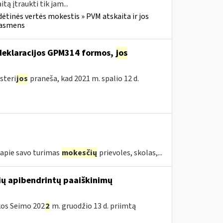
 įtraukti tik jam...
dėtinės vertės mokestis » PVM atskaita ir jos
u asmens
deklaracijos GPM314 formos,
jos
steri
jos
praneša, kad 2021 m. spalio 12 d.
ą apie savo turimas
mokesčių
prievoles, skolas,...
ių apibendrintų paaiškinimų
ikos Seimo 202
2
m. gruodžio 13 d. priimtą