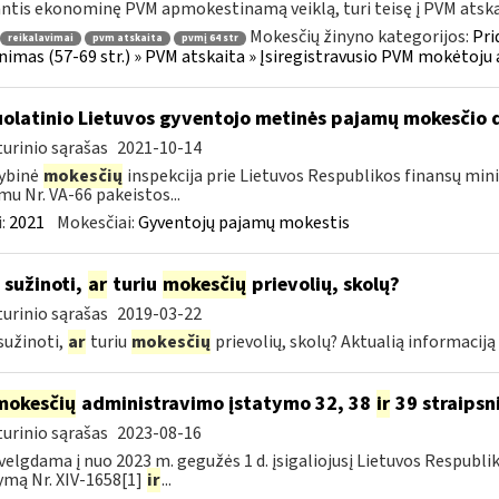
ntis ekonominę PVM apmokestinamą veiklą, turi teisę į PVM atskaitą
Mokesčių žinyno kategorijos:
Pri
reikalavimai
pvm atskaita
pvmį 64 str
inimas (57-69 str.) » PVM atskaita » Įsiregistravusio PVM mokėtoj
olatinio Lietuvos gyventojo metinės pajamų mokesčio 
urinio sąrašas
2021-10-14
ybinė
mokesčių
inspekcija prie Lietuvos Respublikos finansų mini
mu Nr. VA-66 pakeistos...
:
2021
Mokesčiai:
Gyventojų pajamų mokestis
 sužinoti,
ar
turiu
mokesčių
prievolių, skolų?
urinio sąrašas
2019-03-22
sužinoti,
ar
turiu
mokesčių
prievolių, skolų? Aktualią informacij
mokesčių
administravimo įstatymo 32, 38
ir
39 straipsn
urinio sąrašas
2023-08-16
velgdama į nuo 2023 m. gegužės 1 d. įsigaliojusį Lietuvos Respubl
ymą Nr. XIV-1658[1]
ir
...