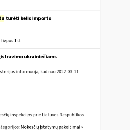
tu
turėti kelis importo
liepos 1 d.
gistravimo ukrainiečiams
isterijos informuoja, kad nuo 2022-03-11
kesčių inspekcijos prie Lietuvos Respublikos
tegorijos:
Mokesčių įstatymų pakeitimai »