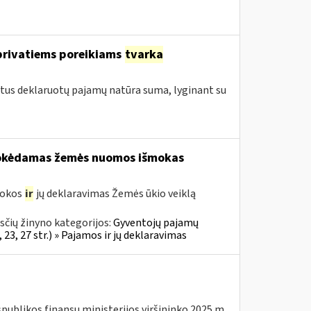
privatiems poreikiams
tvarka
etus deklaruotų pajamų natūra suma, lyginant su
šmokėdamas žemės nuomos išmokas
mokos
ir
jų deklaravimas Žemės ūkio veiklą
čių žinyno kategorijos:
Gyventojų pajamų
23, 27 str.) » Pajamos ir jų deklaravimas
spublikos finansų ministerijos viršininko 2025 m.