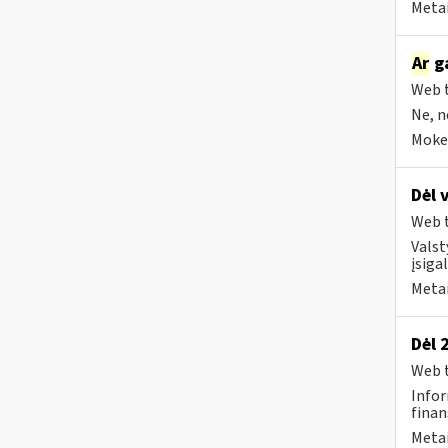
Metai
Ar
ga
Web t
Ne, n
Mokes
Dėl 
Web t
Valst
įsiga
Metai
Dėl 
Web t
Infor
finan
Metai