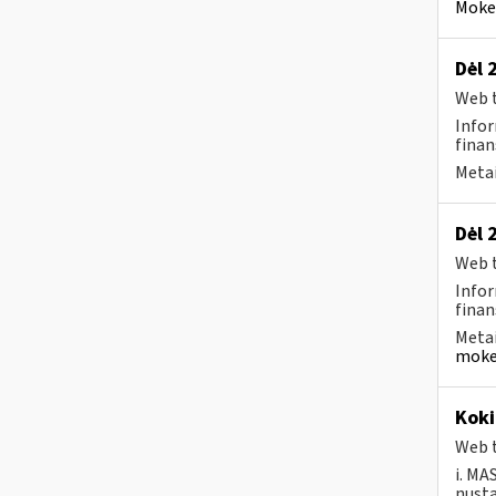
Mokes
Dėl 
Web t
Infor
finan
Metai
Dėl 
Web t
Infor
finan
Metai
moke
Koki
Web t
i. MA
nusta