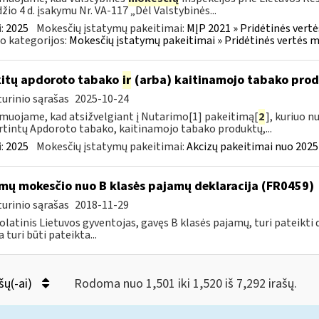
žio 4 d. įsakymu Nr. VA-117 „Dėl Valstybinės...
:
2025
Mokesčių įstatymų pakeitimai:
MĮP 2021 » Pridėtinės vert
o kategorijos:
Mokesčių įstatymų pakeitimai » Pridėtinės vertės 
kitų apdoroto tabako
ir
(arba) kaitinamojo tabako produ
urinio sąrašas
2025-10-24
muojame, kad atsižvelgiant į Nutarimo[1] pakeitimą[
2
], kuriuo n
rtintų Apdoroto tabako, kaitinamojo tabako produktų,...
:
2025
Mokesčių įstatymų pakeitimai:
Akcizų pakeitimai nuo 2025
mų mokesčio nuo B klasės pajamų deklaracija (FR0459)
urinio sąrašas
2018-11-29
latinis Lietuvos gyventojas, gavęs B klasės pajamų, turi pateikti 
 turi būti pateikta...
šų(-ai)
Rodoma nuo 1,501 iki 1,520 iš 7,292 irašų.