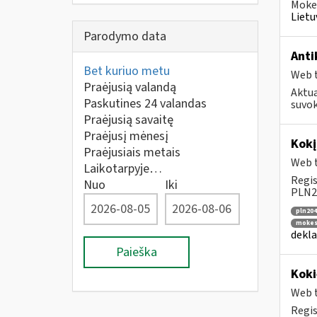
Mokes
Lietu
Parodymo data
Anti
Bet kuriuo metu
Web t
Praėjusią valandą
Aktua
Paskutines 24 valandas
suvok
Praėjusią savaitę
Praėjusį mėnesį
Kok
Praėjusiais metais
Web t
Laikotarpyje…
Regis
Nuo
Iki
PLN20
pln204
mokesč
dekla
Paieška
Koki
Web t
Regis