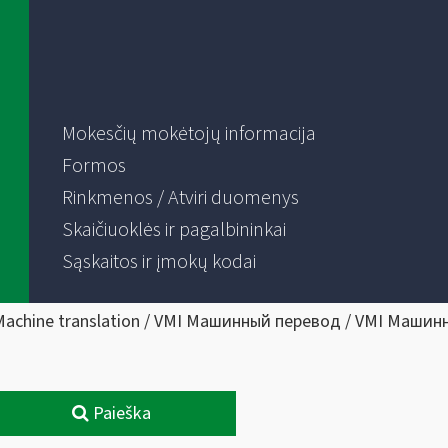
Mokesčių mokėtojų informacija
Formos
Rinkmenos / Atviri duomenys
Skaičiuoklės ir pagalbininkai
Sąskaitos ir įmokų kodai
Machine translation / VMI Машинный перевод / VMI Машин
Paieška