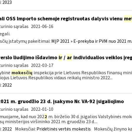
:
2023
li OSS Importo schemoje registruotas dalyvis vienu
me
urinio sąrašas
2021-06-16
egali.
čių įstatymų pakeitimai:
MĮP 2021 » E-prekyba ir PVM nuo 2021 m. 
verslo liudijimo išdavimo
ir
/
ar
individualios veiklos įre
urinio sąrašas
2022-03-17
ybinė
mokesčių
inspekcija prie Lietuvos Respublikos finansų min
liojus Lietuvos Respublikos vidaus reikalų ministro 2022...
:
2022
2021 m. gruodžio 23 d. įsakymo Nr. VA-92 įsigaliojimo
urinio sąrašas
2022-01-10
muojame, kad nuo 202
2
m. birželio 30 d. įsigalios Valstybinės mo
sų ministerijos viršininko 2021 m. gruodžio 23 d....
:
2022
Mokesčiai:
Pridėtinės vertės mokestis
Mokesčių žinyno ka