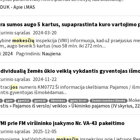
DUK - Apie i.MAS
ra sumos augo 5 kartus, supaprastinta kuro vartojimo 
urinio sąrašas
2024-03-20
ybinė
mokesčių
inspekcija (VMI) informuoja, kad už praėjusius m
m., augo beveik 5 kartus (nuo 58 mln. iki 272 mln....
:
2024
Pagrindinis:
Naujiena
dividualią žemės ūkio veiklą vykdantis gyventojas i
urinio sąrašas
2024-11-22
traci
jos
numeris KM0772 Ši informacija skelbiama: Pajamos / iš
ntis gyventojas išmokėdamas...
Mokes
ė
gpm
gpm312
gpm313
ūkininkas
gpmį 22 str
žemės nuomos išmoka
tis » Pajamos iš verslo/ veiklos » Ūkininko pajamos (IV skyrius, 22, 
VMI prie FM viršininko įsakymo Nr. VA-43 pakeitimo
urinio sąrašas
2025-12-05
muojame, kad Valstybinės
mokesčių
inspekcijos prie Lietuvos Re