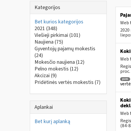
Kategorijos
Paja
Bet kurios kategorijos
Web t
2021
(348)
2020 
Viešieji pirkimai
(101)
liepo
Naujiena
(75)
Gyventojų pajamų mokestis
Koki
(24)
Web t
Mokesčio naujiena
(12)
Regis
Pelno mokestis
(12)
proc.
Akcizai
(9)
pvm
Pridėtinės vertės mokestis
(7)
vertė
Koki
dekl
Aplankai
Web t
Regis
Bet kurį aplanką
(84-8