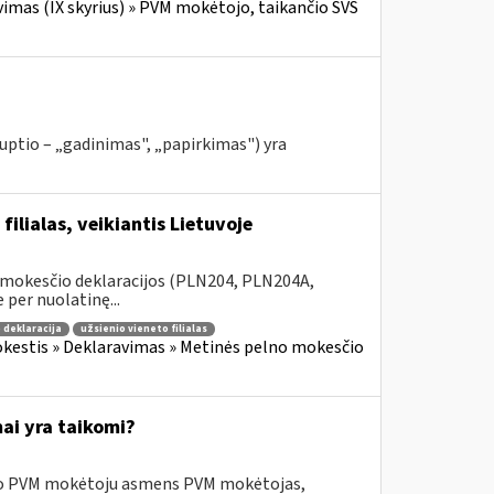
imas (IX skyrius) » PVM mokėtojo, taikančio SVS
rruptio – „gadinimas", „papirkimas") yra
ilialas, veikiantis Lietuvoje
 mokesčio deklaracijos (PLN204, PLN204A,
 per nuolatinę...
 deklaracija
užsienio vieneto filialas
kestis » Deklaravimas » Metinės pelno mokesčio
ai yra taikomi?
usio PVM mokėtoju asmens PVM mokėtojas,