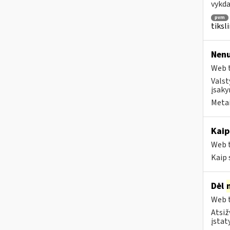
vykda
pvm
tiksl
Nenu
Web t
Valst
įsaky
Metai
Kaip
Web t
Kaip 
Dėl
Web t
Atsiž
įstat