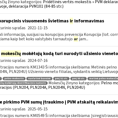
čių žinyno kategorijos:
Pridėtinės vertės mokestis » PVM deklarav
voje, deklaracija PVM101 (84-85 str.)
korupcinis visuomenės švietimas
ir
informavimas
urinio sąrašas
2021-11-15
li informacija, susijusi su korupcijos prevencija Korupcija (lot. co
iama kaip bet koks valstybės tarnautojo
ar
jam...
į
mokesčių
mokėtojų kodą turi nurodyti užsienio vieneto f
urinio sąrašas
2024-07-16
tracijos numeris KM1343 Ši informacija skelbiama: Metinės pelno
4N, PLN204U) Užsienio vieneto filialas, vykdantis veiklą Lietuvoje
pelno mokestis
nuolatinė buveinė
pmį 51 str.
pmį 50 str.
metinė pelno mokesčio
Mokesčių žinyno kategorijos:
Pelno mo
ių mokėtojų identifikacinis numeris
racijos (PLN204, PLN204A, PLN204N, PLN204U)
e pirkimo PVM sumų įtraukimo į PVM atskaitą reikalavim
urinio sąrašas
2025-05-15
tracijos numeris KM0549 Ši informacija skelbiama: Įsiregistrav