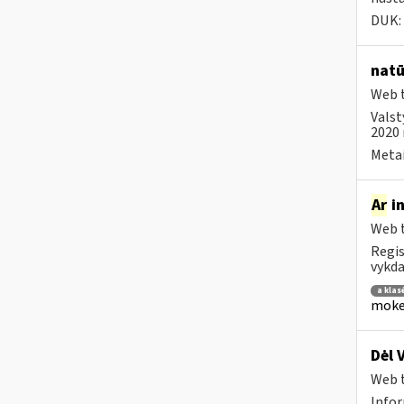
DUK:
natū
Web t
Valst
2020 
Metai
Ar
in
Web t
Regis
vykda
a klas
mokes
Dėl 
Web t
Infor