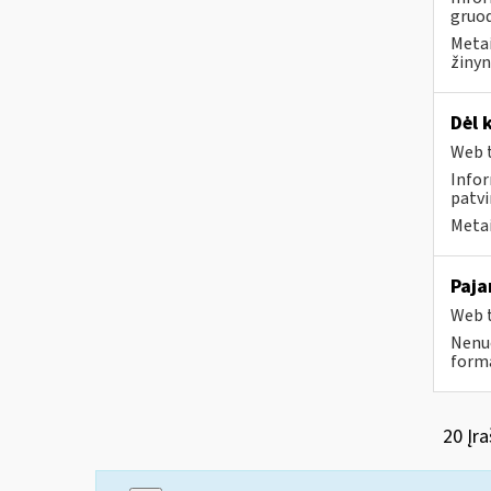
gruod
Metai
žinyn
Dėl 
Web t
Infor
patvi
Metai
Paja
Web t
Nenuo
forma
20 Įra