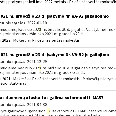
čių įstatymų pakeitimai 2022 metais » Pridėtinės vertės mokesči
2021 m. gruodžio 23 d. įsakymo Nr. VA-92 įsigaliojimo
urinio sąrašas
2022-01-10
muojame, kad nuo 202
2
m. birželio 30 d. įsigalios Valstybinės mo
sų ministerijos viršininko 2021 m. gruodžio 23 d....
:
2022
Mokesčiai:
Pridėtinės vertės mokestis
2021 m. gruodžio 23 d. Įsakymo Nr. VA-92 įsigaliojimo
urinio sąrašas
2021-12-29
muojame, kad nuo 202
2
m. birželio 30 d. įsigalios Valstybinės mo
sų ministerijos viršininko 2021 m. gruodžio 23 d....
:
2021
Mokesčiai:
Pridėtinės vertės mokestis
Mokesčių įstatymų
sčio įstatymas
as duomenų ataskaitas galima suformuoti i. MAS?
urinio sąrašas
2021-04-30
S yra galimybė sugeneruoti
ir
išeksportuoti į i.MAS pateiktų duome
tytus parametrus). Atkreipiamas dėmesys, kad ataskaitų...