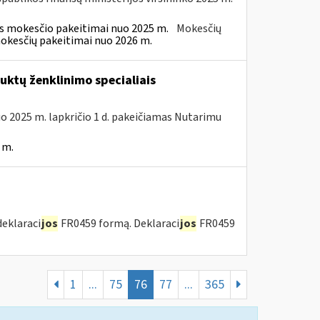
ės mokesčio pakeitimai nuo 2025 m.
Mokesčių
mokesčių pakeitimai nuo 2026 m.
ktų ženklinimo specialiais
uo 2025 m. lapkričio 1 d. pakeičiamas Nutarimu
 m.
deklaraci
jos
FR0459 formą. Deklaraci
jos
FR0459
1
...
75
76
77
...
365