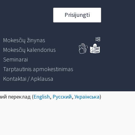
Prisijungti
Mokesčių žinynas
Mokesčių kalendorius
Seminarai
Tarptautinis apmokestinimas
Kontaktai / Apklausa
ний переклад (
English
,
Русский
,
Українська
)