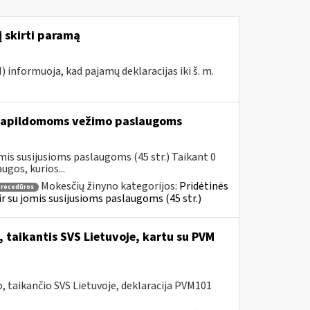
į skirti paramą
I) informuoja, kad pajamų deklaracijas iki š. m.
apildomoms vežimo paslaugoms
mis susijusioms paslaugoms (45 str.) Taikant 0
gos, kurios...
Mokesčių žinyno kategorijos:
Pridėtinės
procedūros
 ir su jomis susijusioms paslaugoms (45 str.)
 taikantis SVS Lietuvoje, kartu su PVM
 taikančio SVS Lietuvoje, deklaracija PVM101