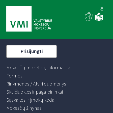
Prisijungti
Mokesčių mokėtojų informacija
Formos
Rinkmenos / Atviri duomenys
Skaičiuoklės ir pagalbininkai
Sąskaitos ir įmokų kodai
Mokesčių žinynas