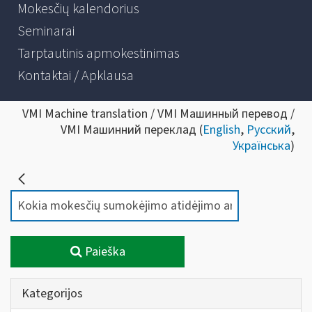
Mokesčių kalendorius
Seminarai
Tarptautinis apmokestinimas
Kontaktai / Apklausa
VMI Machine translation / VMI Машинный перевод /
VMI Машинний переклад (
English
,
Русский
,
Українська
)
Paieška
Kategorijos