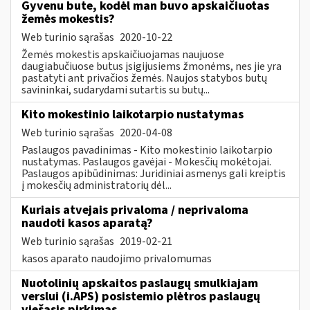
Gyvenu bute, kodėl man buvo apskaičiuotas
žemės mokestis?
Web turinio sąrašas
2020-10-22
Žemės mokestis apskaičiuojamas naujuose
daugiabučiuose butus įsigijusiems žmonėms, nes jie yra
pastatyti ant privačios žemės. Naujos statybos butų
savininkai, sudarydami sutartis su butų...
Kito mokestinio laikotarpio nustatymas
Web turinio sąrašas
2020-04-08
Paslaugos pavadinimas - Kito mokestinio laikotarpio
nustatymas. Paslaugos gavėjai - Mokesčių mokėtojai.
Paslaugos apibūdinimas: Juridiniai asmenys gali kreiptis
į mokesčių administratorių dėl...
Kuriais atvejais privaloma / neprivaloma
naudoti kasos aparatą?
Web turinio sąrašas
2019-02-21
kasos aparato naudojimo privalomumas
Nuotolinių apskaitos paslaugų smulkiajam
verslui (i.APS) posistemio plėtros paslaugų
viešasis pirkimas