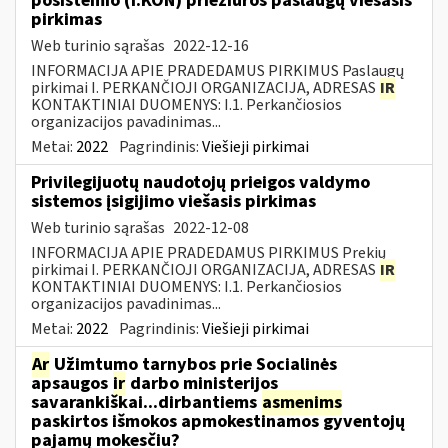
posistemio (i.KON) priežiūros paslaugų viešasis
pirkimas
Web turinio sąrašas
2022-12-16
INFORMACIJA APIE PRADEDAMUS PIRKIMUS Paslaugų
pirkimai I. PERKANČIOJI ORGANIZACIJA, ADRESAS
IR
KONTAKTINIAI DUOMENYS: I.1. Perkančiosios
organizacijos pavadinimas...
Metai:
2022
Pagrindinis:
Viešieji pirkimai
Privilegijuotų naudotojų prieigos valdymo
sistemos įsigijimo viešasis pirkimas
Web turinio sąrašas
2022-12-08
INFORMACIJA APIE PRADEDAMUS PIRKIMUS Prekių
pirkimai I. PERKANČIOJI ORGANIZACIJA, ADRESAS
IR
KONTAKTINIAI DUOMENYS: I.1. Perkančiosios
organizacijos pavadinimas...
Metai:
2022
Pagrindinis:
Viešieji pirkimai
Ar
Užimtumo tarnybos prie Socialinės
apsaugos
ir
darbo ministerijos
savarankiškai...dirbantiems
asmenims
paskirtos išmokos apmokestinamos gyventojų
pajamų mokesčiu?