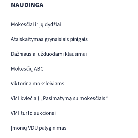
NAUDINGA
Mokesčiai ir jų dydžiai
Atsiskaitymas grynaisiais pinigais
Dažniausiai užduodami klausimai
Mokesčių ABC
Viktorina moksleiviams
VMI kviečia į „Pasimatymą su mokesčiais“
VMI turto aukcionai
Įmonių VDU palyginimas