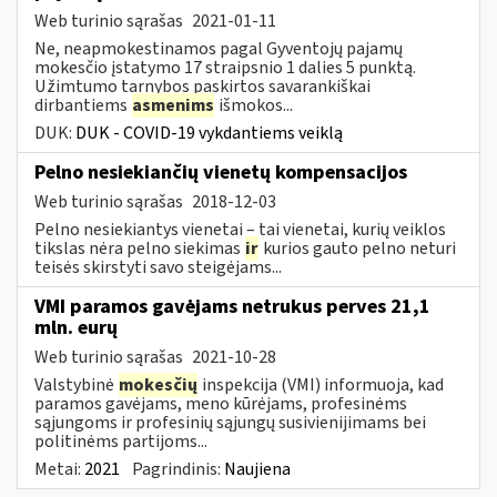
Web turinio sąrašas
2021-01-11
Ne, neapmokestinamos pagal Gyventojų pajamų
mokesčio įstatymo 17 straipsnio 1 dalies 5 punktą.
Užimtumo tarnybos paskirtos savarankiškai
dirbantiems
asmenims
išmokos...
DUK:
DUK - COVID-19 vykdantiems veiklą
Pelno nesiekiančių vienetų kompensacijos
Web turinio sąrašas
2018-12-03
Pelno nesiekiantys vienetai – tai vienetai, kurių veiklos
tikslas nėra pelno siekimas
ir
kurios gauto pelno neturi
teisės skirstyti savo steigėjams...
VMI paramos gavėjams netrukus perves 21,1
mln. eurų
Web turinio sąrašas
2021-10-28
Valstybinė
mokesčių
inspekcija (VMI) informuoja, kad
paramos gavėjams, meno kūrėjams, profesinėms
sąjungoms ir profesinių sąjungų susivienijimams bei
politinėms partijoms...
Metai:
2021
Pagrindinis:
Naujiena