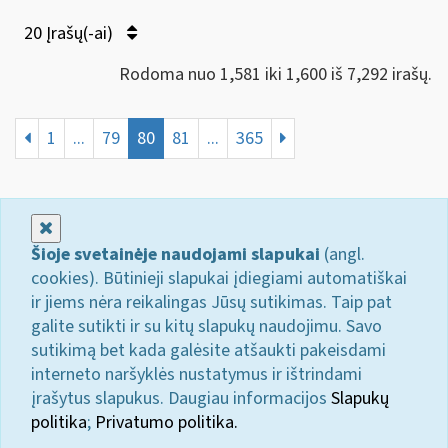
20 Įrašų(-ai)
Rodoma nuo 1,581 iki 1,600 iš 7,292 irašų.
1
...
79
80
81
...
365
Uždaryti
Šioje svetainėje naudojami slapukai
(angl.
cookies). Būtinieji slapukai įdiegiami automatiškai
ir jiems nėra reikalingas Jūsų sutikimas. Taip pat
galite sutikti ir su kitų slapukų naudojimu. Savo
sutikimą bet kada galėsite atšaukti pakeisdami
interneto naršyklės nustatymus ir ištrindami
įrašytus slapukus. Daugiau informacijos
Slapukų
politika
;
Privatumo politika.