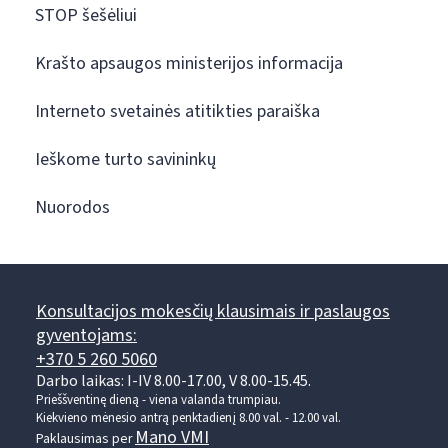
STOP šešėliui
Krašto apsaugos ministerijos informacija
Interneto svetainės atitikties paraiška
Ieškome turto savininkų
Nuorodos
Konsultacijos mokesčių klausimais ir paslaugos
gyventojams:
+370 5 260 5060
Darbo laikas: I-IV 8.00-17.00, V 8.00-15.45.
Prieššventinę dieną - viena valanda trumpiau.
Kiekvieno mėnesio antrą penktadienį 8.00 val. - 12.00 val.
Mano VMI
Paklausimas per