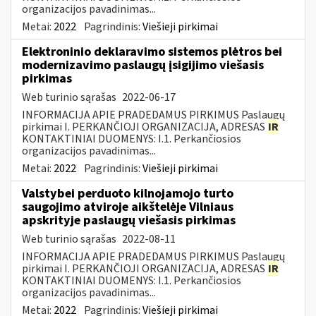
organizacijos pavadinimas...
Metai:
2022
Pagrindinis:
Viešieji pirkimai
Elektroninio deklaravimo sistemos plėtros bei
modernizavimo paslaugų įsigijimo viešasis
pirkimas
Web turinio sąrašas
2022-06-17
INFORMACIJA APIE PRADEDAMUS PIRKIMUS Paslaugų
pirkimai I. PERKANČIOJI ORGANIZACIJA, ADRESAS
IR
KONTAKTINIAI DUOMENYS: I.1. Perkančiosios
organizacijos pavadinimas...
Metai:
2022
Pagrindinis:
Viešieji pirkimai
Valstybei perduoto kilnojamojo turto
saugojimo atviroje aikštelėje Vilniaus
apskrityje paslaugų viešasis pirkimas
Web turinio sąrašas
2022-08-11
INFORMACIJA APIE PRADEDAMUS PIRKIMUS Paslaugų
pirkimai I. PERKANČIOJI ORGANIZACIJA, ADRESAS
IR
KONTAKTINIAI DUOMENYS: I.1. Perkančiosios
organizacijos pavadinimas...
Metai:
2022
Pagrindinis:
Viešieji pirkimai