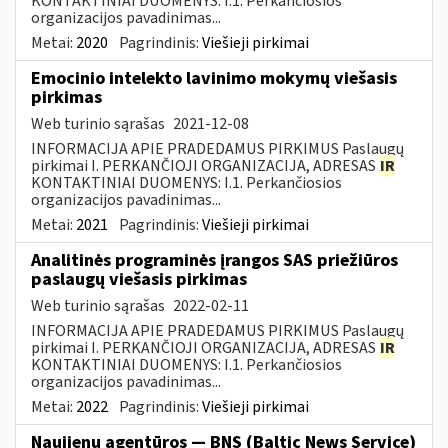
KONTAKTINIAI DUOMENYS: I.1. Perkančiosios
organizacijos pavadinimas...
Metai:
2020
Pagrindinis:
Viešieji pirkimai
Emocinio intelekto lavinimo mokymų viešasis
pirkimas
Web turinio sąrašas
2021-12-08
INFORMACIJA APIE PRADEDAMUS PIRKIMUS Paslaugų
pirkimai I. PERKANČIOJI ORGANIZACIJA, ADRESAS
IR
KONTAKTINIAI DUOMENYS: I.1. Perkančiosios
organizacijos pavadinimas...
Metai:
2021
Pagrindinis:
Viešieji pirkimai
Analitinės programinės įrangos SAS priežiūros
paslaugų viešasis pirkimas
Web turinio sąrašas
2022-02-11
INFORMACIJA APIE PRADEDAMUS PIRKIMUS Paslaugų
pirkimai I. PERKANČIOJI ORGANIZACIJA, ADRESAS
IR
KONTAKTINIAI DUOMENYS: I.1. Perkančiosios
organizacijos pavadinimas...
Metai:
2022
Pagrindinis:
Viešieji pirkimai
Naujienų agentūros — BNS (Baltic News Service)