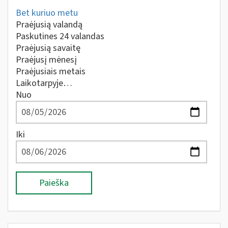
Bet kuriuo metu
Praėjusią valandą
Paskutines 24 valandas
Praėjusią savaitę
Praėjusį mėnesį
Praėjusiais metais
Laikotarpyje…
Nuo
Iki
Paieška