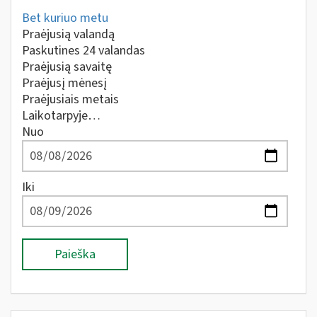
Bet kuriuo metu
Praėjusią valandą
Paskutines 24 valandas
Praėjusią savaitę
Praėjusį mėnesį
Praėjusiais metais
Laikotarpyje…
Nuo
Iki
Paieška