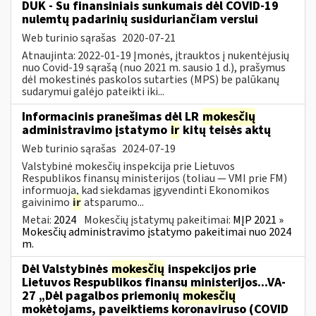
DUK - Su finansiniais sunkumais dėl COVID-19
nulemtų padarinių susiduriančiam verslui
Web turinio sąrašas
2020-07-21
Atnaujinta: 2022-01-19 Įmonės, įtrauktos į nukentėjusių
nuo Covid-19 sąrašą (nuo 2021 m. sausio 1 d.), prašymus
dėl mokestinės paskolos sutarties (MPS) be palūkanų
sudarymui galėjo pateikti iki...
Informacinis pranešimas dėl LR
mokesčių
administravimo įstatymo
ir
kitų teisės aktų
Web turinio sąrašas
2024-07-19
Valstybinė mokesčių inspekcija prie Lietuvos
Respublikos finansų ministerijos (toliau — VMI prie FM)
informuoja, kad siekdamas įgyvendinti Ekonomikos
gaivinimo
ir
atsparumo...
Metai:
2024
Mokesčių įstatymų pakeitimai:
MĮP 2021 »
Mokesčių administravimo įstatymo pakeitimai nuo 2024
m.
Dėl Valstybinės
mokesčių
inspekcijos prie
Lietuvos Respublikos finansų ministerijos...VA-
27 „Dėl pagalbos priemonių
mokesčių
mokėtojams, paveiktiems koronaviruso (COVID