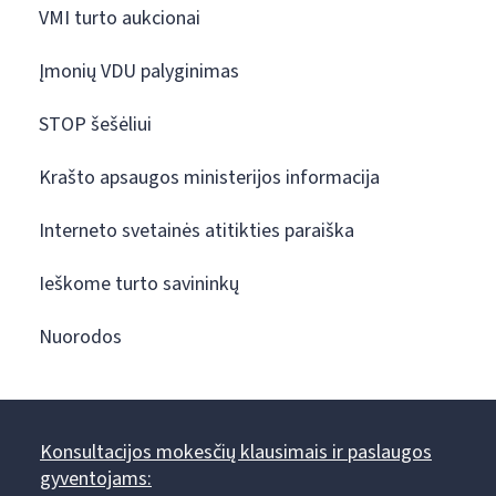
VMI turto aukcionai
Įmonių VDU palyginimas
STOP šešėliui
Krašto apsaugos ministerijos informacija
Interneto svetainės atitikties paraiška
Ieškome turto savininkų
Nuorodos
Konsultacijos mokesčių klausimais ir paslaugos
gyventojams: