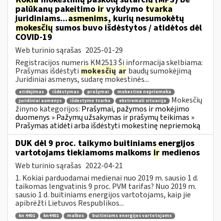
palūkanų pakeitimo
ir
vykdymo
tvarka
juridiniams...
asmenims
, kurių nesumokėtų
mokesčių
sumos buvo išdėstytos / atidėtos dėl
COVID-19
Web turinio sąrašas
2025-01-29
Registracijos numeris KM2513 Ši informacija skelbiama:
Prašymas išdėstyti
mokesčių
ar
baudų sumokėjimą
Juridiniai asmenys, sudarę mokestinės...
atidėjimas
išdėstymas
prašymai
mokestinė nepriemoka
Mokesčių
juridiniai asmenys
išdėstymo tvarka
ekstremali situacija
žinyno kategorijos:
Prašymai, pažymos ir mokėjimo
duomenys » Pažymų užsakymas ir prašymų teikimas »
Prašymas atidėti arba išdėstyti mokestinę nepriemoką
DUK dėl 9 proc. taikymo buitiniams energijos
vartotojams tiekiamoms malkoms
ir
medienos
Web turinio sąrašas
2022-04-21
1. Kokiai parduodamai medienai nuo 2019 m. sausio 1 d.
taikomas lengvatinis 9 proc. PVM tarifas? Nuo 2019 m.
sausio 1 d. buitiniams energijos vartotojams, kaip jie
apibrėžti Lietuvos Respublikos...
kn 4401
kn4401
malkos
buitiniams energijos vartotojams