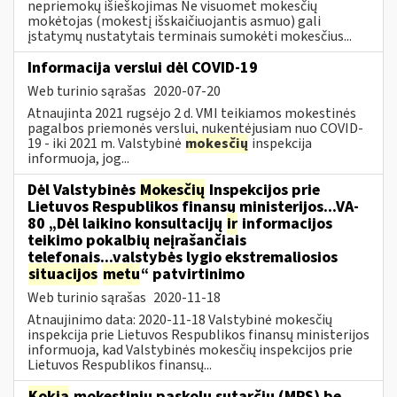
nepriemokų išieškojimas Ne visuomet mokesčių
mokėtojas (mokestį išskaičiuojantis asmuo) gali
įstatymų nustatytais terminais sumokėti mokesčius...
Informacija verslui dėl COVID-19
Web turinio sąrašas
2020-07-20
Atnaujinta 2021 rugsėjo 2 d. VMI teikiamos mokestinės
pagalbos priemonės verslui, nukentėjusiam nuo COVID-
19 - iki 2021 m. Valstybinė
mokesčių
inspekcija
informuoja, jog...
Dėl Valstybinės
Mokesčių
Inspekcijos prie
Lietuvos Respublikos finansų ministerijos...VA-
80 „Dėl laikino konsultacijų
ir
informacijos
teikimo pokalbių neįrašančiais
telefonais...valstybės lygio ekstremaliosios
situacijos
metu
“ patvirtinimo
Web turinio sąrašas
2020-11-18
Atnaujinimo data: 2020-11-18 Valstybinė mokesčių
inspekcija prie Lietuvos Respublikos finansų ministerijos
informuoja, kad Valstybinės mokesčių inspekcijos prie
Lietuvos Respublikos finansų...
Kokia
mokestinių paskolų sutarčių (MPS) be