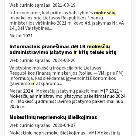
Web turinio sąrašas
2021-03-19
Informuojame, kad priimtas Valstybinės
mokesčių
inspekcijos prie Lietuvos Respublikos finansų
ministerijos viršininko 2021 m. kovo 4 d. įsakymas Nr. VA-
14 „Dėl Valstybinės...
Metai:
2021
Informacinis pranešimas dėl LR
mokesčių
administravimo įstatymo
ir
kitų teisės aktų
Web turinio sąrašas
2024-08-26
Valstybinė mokesčių inspekcija prie Lietuvos
Respublikos finansų ministerijos (toliau — VMI prie FM)
informuoja, kad siekdamas įgyvendinti Ekonomikos
gaivinimo
ir
atsparumo...
Metai:
2024
Mokesčių įstatymų pakeitimai:
MĮP 2021 »
Mokesčių administravimo įstatymo pakeitimai nuo 2024
m.
Mokesčių administravimo įstatymo pakeitimai nuo
2026 m.
Mokestinių nepriemokų išieškojimas
Web turinio sąrašas
2020-04-07
Mokestinių nepriemokų išieškojimas - VMI Mokestinių