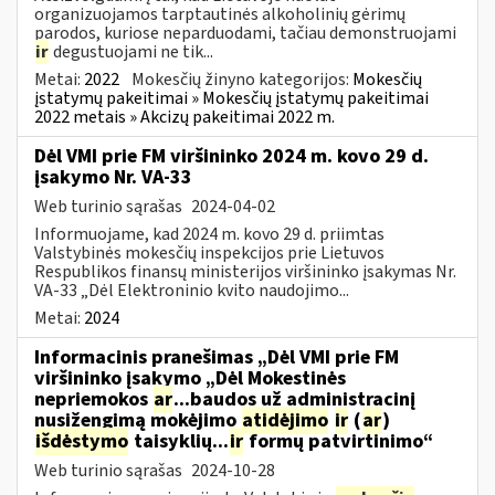
organizuojamos tarptautinės alkoholinių gėrimų
parodos, kuriose neparduodami, tačiau demonstruojami
ir
degustuojami ne tik...
Metai:
2022
Mokesčių žinyno kategorijos:
Mokesčių
įstatymų pakeitimai » Mokesčių įstatymų pakeitimai
2022 metais » Akcizų pakeitimai 2022 m.
Dėl VMI prie FM viršininko 2024 m. kovo 29 d.
įsakymo Nr. VA-33
Web turinio sąrašas
2024-04-02
Informuojame, kad 2024 m. kovo 29 d. priimtas
Valstybinės mokesčių inspekcijos prie Lietuvos
Respublikos finansų ministerijos viršininko įsakymas Nr.
VA-33 „Dėl Elektroninio kvito naudojimo...
Metai:
2024
Informacinis pranešimas „Dėl VMI prie FM
viršininko įsakymo „Dėl Mokestinės
nepriemokos
ar
...baudos už administracinį
nusižengimą mokėjimo
atidėjimo
ir
(
ar
)
išdėstymo
taisyklių...
ir
formų patvirtinimo“
Web turinio sąrašas
2024-10-28