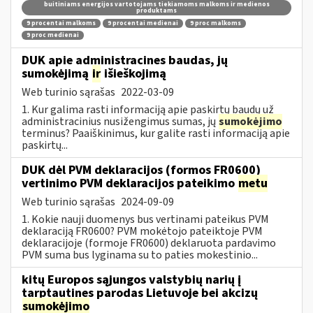
buitiniams energijos vartotojams tiekiamoms malkoms ir medienos
produktams
9 procentai malkoms
9 procentai medienai
9 proc malkoms
9 proc medienai
DUK apie administracines baudas, jų
sumokėjimą
ir
išieškojimą
Web turinio sąrašas
2022-03-09
1. Kur galima rasti informaciją apie paskirtų baudų už
administracinius nusižengimus sumas, jų
sumokėjimo
terminus? Paaiškinimus, kur galite rasti informaciją apie
paskirtų...
DUK dėl PVM deklaracijos (formos FR0600)
vertinimo PVM deklaracijos pateikimo
metu
Web turinio sąrašas
2024-09-09
1. Kokie nauji duomenys bus vertinami pateikus PVM
deklaraciją FR0600? PVM mokėtojo pateiktoje PVM
deklaracijoje (formoje FR0600) deklaruota pardavimo
PVM suma bus lyginama su to paties mokestinio...
kitų Europos sąjungos valstybių narių į
tarptautines parodas Lietuvoje bei akcizų
sumokėjimo