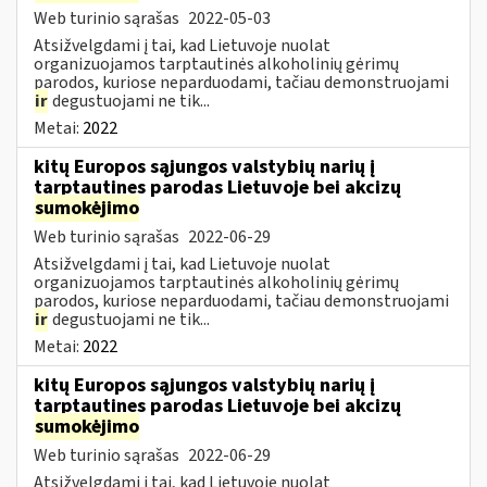
Web turinio sąrašas
2022-05-03
Atsižvelgdami į tai, kad Lietuvoje nuolat
organizuojamos tarptautinės alkoholinių gėrimų
parodos, kuriose neparduodami, tačiau demonstruojami
ir
degustuojami ne tik...
Metai:
2022
kitų Europos sąjungos valstybių narių į
tarptautines parodas Lietuvoje bei akcizų
sumokėjimo
Web turinio sąrašas
2022-06-29
Atsižvelgdami į tai, kad Lietuvoje nuolat
organizuojamos tarptautinės alkoholinių gėrimų
parodos, kuriose neparduodami, tačiau demonstruojami
ir
degustuojami ne tik...
Metai:
2022
kitų Europos sąjungos valstybių narių į
tarptautines parodas Lietuvoje bei akcizų
sumokėjimo
Web turinio sąrašas
2022-06-29
Atsižvelgdami į tai, kad Lietuvoje nuolat