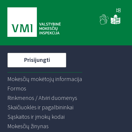
Prisijungti
Mokesčių mokėtojų informacija
Formos
Rinkmenos / Atviri duomenys
Skaičiuoklės ir pagalbininkai
Sąskaitos ir įmokų kodai
Mokesčių žinynas