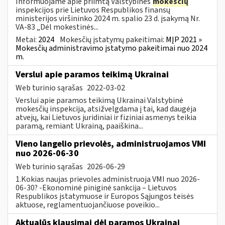
Informuojame apie priimtą Valstybinės
mokesčių
inspekcijos prie Lietuvos Respublikos finansų
ministerijos viršininko 2024 m. spalio 23 d. įsakymą Nr.
VA-83 „Dėl mokestinės...
Metai:
2024
Mokesčių įstatymų pakeitimai:
MĮP 2021 »
Mokesčių administravimo įstatymo pakeitimai nuo 2024
m.
Verslui apie paramos teikimą Ukrainai
Web turinio sąrašas
2022-03-02
Verslui apie paramos teikimą Ukrainai Valstybinė
mokesčių inspekcija, atsižvelgdama į tai, kad daugėja
atvejų, kai Lietuvos juridiniai ir fiziniai asmenys teikia
paramą, remiant Ukrainą, paaiškina...
Vieno langelio prievolės, administruojamos VMI
nuo 2026-06-30
Web turinio sąrašas
2026-06-29
1.Kokias naujas prievoles administruoja VMI nuo 2026-
06-30? -Ekonominė piniginė sankcija – Lietuvos
Respublikos įstatymuose ir Europos Sąjungos teisės
aktuose, reglamentuojančiuose poveikio...
Aktualūs klausimai dėl paramos Ukrainai