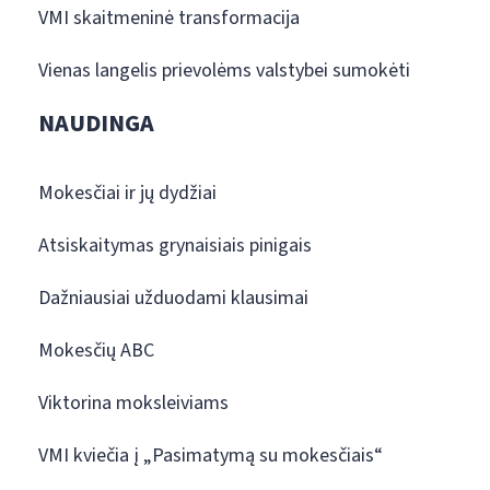
VMI skaitmeninė transformacija
Vienas langelis prievolėms valstybei sumokėti
NAUDINGA
Mokesčiai ir jų dydžiai
Atsiskaitymas grynaisiais pinigais
Dažniausiai užduodami klausimai
Mokesčių ABC
Viktorina moksleiviams
VMI kviečia į „Pasimatymą su mokesčiais“