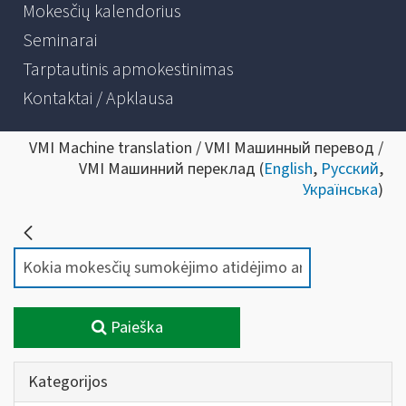
Mokesčių kalendorius
Seminarai
Tarptautinis apmokestinimas
Kontaktai / Apklausa
VMI Machine translation / VMI Машинный перевод /
VMI Машинний переклад (
English
,
Русский
,
Українська
)
Paieška
Kategorijos