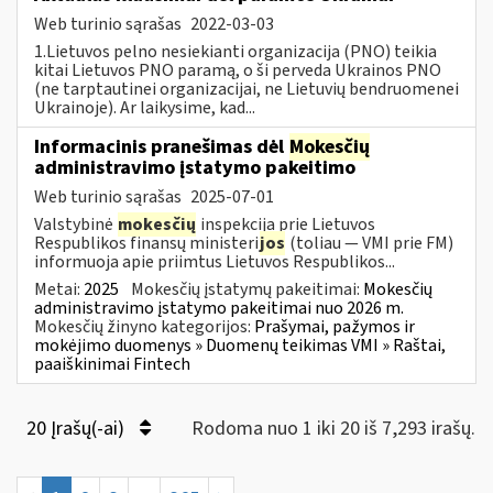
Web turinio sąrašas
2022-03-03
1.Lietuvos pelno nesiekianti organizacija (PNO) teikia
kitai Lietuvos PNO paramą, o ši perveda Ukrainos PNO
(ne tarptautinei organizacijai, ne Lietuvių bendruomenei
Ukrainoje). Ar laikysime, kad...
Informacinis pranešimas dėl
Mokesčių
administravimo įstatymo pakeitimo
Web turinio sąrašas
2025-07-01
Valstybinė
mokesčių
inspekcija prie Lietuvos
Respublikos finansų ministeri
jos
(toliau — VMI prie FM)
informuoja apie priimtus Lietuvos Respublikos...
Metai:
2025
Mokesčių įstatymų pakeitimai:
Mokesčių
administravimo įstatymo pakeitimai nuo 2026 m.
Mokesčių žinyno kategorijos:
Prašymai, pažymos ir
mokėjimo duomenys » Duomenų teikimas VMI » Raštai,
paaiškinimai Fintech
20 Įrašų(-ai)
Rodoma nuo 1 iki 20 iš 7,293 irašų.