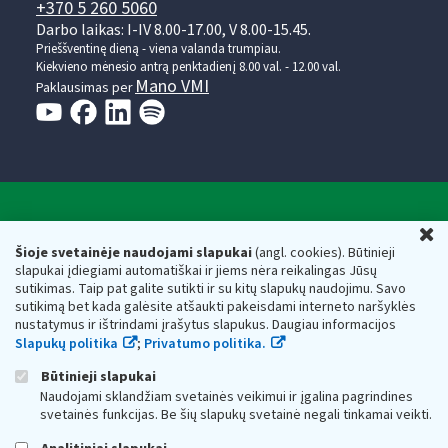
+370 5 260 5060
Darbo laikas: I-IV 8.00-17.00, V 8.00-15.45.
Prieššventinę dieną - viena valanda trumpiau.
Kiekvieno mėnesio antrą penktadienį 8.00 val. - 12.00 val.
Mano VMI
Paklausimas per
Valstybinė mokesčių inspekcija prie Lietuvos
U
Respublikos finansų ministerijos
Šioje svetainėje naudojami slapukai
(angl. cookies). Būtinieji
slapukai įdiegiami automatiškai ir jiems nėra reikalingas Jūsų
Biudžetinė įstaiga. Juridinio asmens kodas — 188659752,
sutikimas. Taip pat galite sutikti ir su kitų slapukų naudojimu. Savo
adresas: Vasario 16-osios g. 14, 01107 Vilnius, Lietuva, el.paštas:
sutikimą bet kada galėsite atšaukti pakeisdami interneto naršyklės
vmi@vmi.lt
, E. pristatymo dėžutės adresas 188659752
nustatymus ir ištrindami įrašytus slapukus. Daugiau informacijos
Duomenys apie Valstybinę mokesčių inspekciją prie Lietuvos
Slapukų politika
;
Privatumo politika.
Respublikos finansų ministerijos kaupiami ir saugomi Juridinių
asmenų registre
Būtinieji slapukai
Naudojami sklandžiam svetainės veikimui ir įgalina pagrindines
svetainės funkcijas. Be šių slapukų svetainė negali tinkamai veikti.