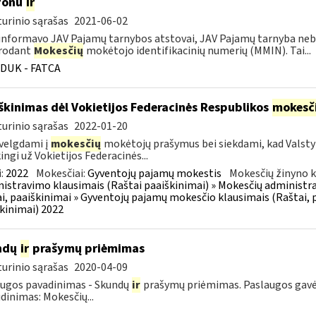
fonu
ir
urinio sąrašas
2021-06-02
informavo JAV Pajamų tarnybos atstovai, JAV Pajamų tarnyba neb
rodant
Mokesčių
mokėtojo identifikacinių numerių (MMIN). Tai...
DUK - FATCA
škinimas dėl Vokietijos Federacinės Respublikos
mokesč
urinio sąrašas
2022-01-20
velgdami į
mokesčių
mokėtojų prašymus bei siekdami, kad Valst
ingi už Vokietijos Federacinės...
:
2022
Mokesčiai:
Gyventojų pajamų mokestis
Mokesčių žinyno k
istravimo klausimais (Raštai paaiškinimai) » Mokesčių administra
i, paaiškinimai » Gyventojų pajamų mokesčio klausimais (Raštai, p
kinimai) 2022
ndų
ir
prašymų priėmimas
urinio sąrašas
2020-04-09
ugos pavadinimas - Skundų
ir
prašymų priėmimas. Paslaugos gavėja
dinimas: Mokesčių...