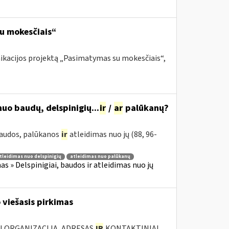
su mokesčiais“
nikacijos projektą „Pasimatymas su mokesčiais“,
uo baudų, delspinigių...
ir
/
ar
palūkanų?
 baudos, palūkanos
ir
atleidimas nuo jų (88, 96-
tleidimas nuo delspinigių
atleidimas nuo palūkanų
 » Delspinigiai, baudos ir atleidimas nuo jų
 viešasis pirkimas
JI ORGANIZACIJA, ADRESAS
IR
KONTAKTINIAI