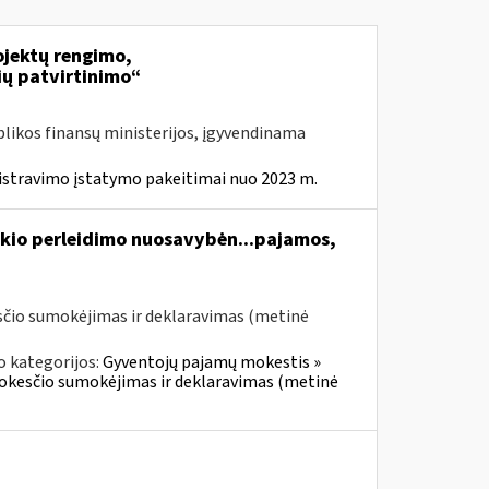
jektų rengimo,
ių patvirtinimo“
likos finansų ministerijos, įgyvendinama
istravimo įstatymo pakeitimai nuo 2023 m.
kio perleidimo nuosavybėn...pajamos,
čio sumokėjimas ir deklaravimas (metinė
o kategorijos:
Gyventojų pajamų mokestis »
mokesčio sumokėjimas ir deklaravimas (metinė