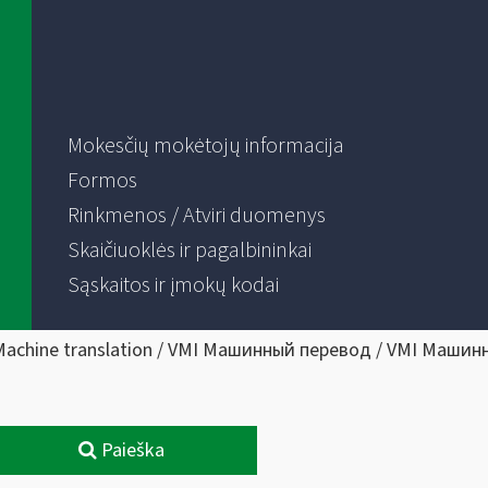
Mokesčių mokėtojų informacija
Formos
Rinkmenos / Atviri duomenys
Skaičiuoklės ir pagalbininkai
Sąskaitos ir įmokų kodai
Machine translation / VMI Машинный перевод / VMI Машин
Paieška