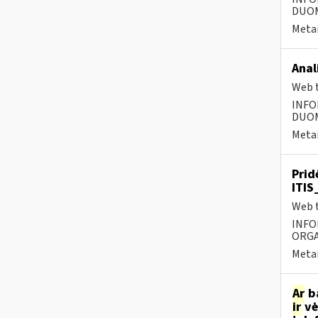
DUOME
Metai
Anal
Web t
INFO
DUOME
Metai
Prid
ITIS
Web t
INFO
ORGA
Metai
Ar
ba
ir
vė