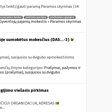
ntys teikti/gauti paramą Paramos skyrimas (34
 ir paramos fondai
politinės partijos
profesinės sąjungos
Gyventojų pajamų mokestis » Paramos skyrimas
oje sumokėtus mokesčius (DAS...-3)
ir
ymai), susijusios su dvigubo apmokestinimo
esčių žinyno kategorijos:
Prašymai, pažymos ir
 (prašymai), susijusios su dvigubo
gijimo viešasis pirkimas
ANČIOJI ORGANIZACIJA, ADRESAS
IR
...