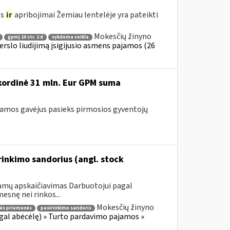
os
ir
apribojimai Žemiau lentelėje yra pateikti
Mokesčių žinyno
gpmį 10 str. 2 d
vykdoma veikla
erslo liudijimą įsigijusio asmens pajamos (26
kordinė 31 mln. Eur GPM suma
ramos gavėjus pasieks pirmosios gyventojų
inkimo sandorius (angl. stock
jamų apskaičiavimas Darbuotojui pagal
esnę nei rinkos...
Mokesčių žinyno
nės priemonės
pasirinkimo sandoris
gal abėcėlę) » Turto pardavimo pajamos »