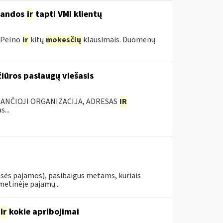
mandos
ir
tapti VMI klientų
 Pelno
ir
kitų
mokesčių
klausimais. Duomenų
iūros paslaugų viešasis
KANČIOJI ORGANIZACIJA, ADRESAS
IR
...
asės pajamos), pasibaigus metams, kuriais
metinėje pajamų...
ir
kokie apribojimai