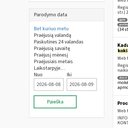
Web t
Regis
str.)
Parodymo data
gpm
profes
Bet kuriuo metu
(34 s
Praėjusią valandą
Paskutines 24 valandas
Kada
Praėjusią savaitę
koki
Praėjusį mėnesį
Web t
Praėjusiais metais
Regis
Laikotarpyje…
naiki
Nuo
Iki
das-3
mokėj
apmo
Paieška
Proc
Web t
INFO
KONTA