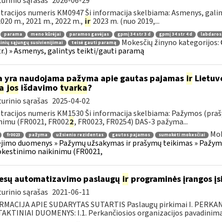
urinio sąrašas
2026-06-29
tracijos numeris KM0947 Ši informacija skelbiama: Asmenys, gali
 2020 m., 2021 m., 2022 m.,
ir
2023 m. (nuo 2019,...
parama
meno kūrėjai
paramos gavėjas
gpmį 34 str 3 d
gpmį 34 str 4 d
labdaros
Mokesčių žinyno kategorijos:
inių sąjungų susivienijimai
teisė gauti paramą
tr.) » Asmenys, galintys teikti/gauti paramą
 yra naudojama pažyma apie gautas pajamas
ir
Lietuv
a
jos
išdavimo
tvarka
?
urinio sąrašas
2025-04-02
tracijos numeris KM1530 Ši informacija skelbiama: Pažymos (praš
nimu (FR0021, FR002
2
, FR0023, FR0254) DAS-3 pažyma...
Mok
fr0023
pažyma
užsienio rezidentas
gautos pajamos
sumokėti mokesčiai
imo duomenys » Pažymų užsakymas ir prašymų teikimas » Pažymos
kestinimo naikinimu (FR0021,
esų automatizavimo paslaugų
ir
programinės įrangos įsi
urinio sąrašas
2021-06-11
RMACIJA APIE SUDARYTAS SUTARTIS Paslaugų pirkimai I. PERK
KTINIAI DUOMENYS: I.1. Perkančiosios organizacijos pavadinimas