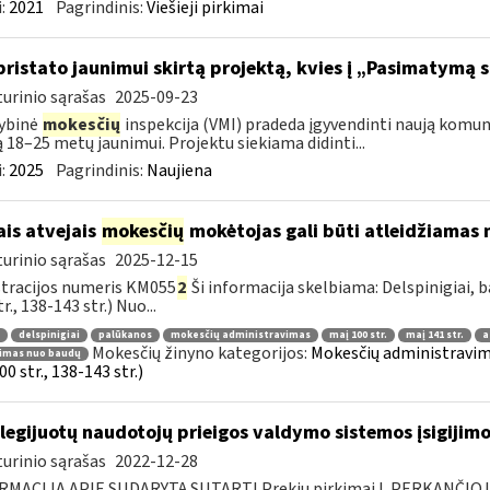
:
2021
Pagrindinis:
Viešieji pirkimai
pristato jaunimui skirtą projektą, kvies į „Pasimatymą 
urinio sąrašas
2025-09-23
ybinė
mokesčių
inspekcija (VMI) pradeda įgyvendinti naują komu
ą 18–25 metų jaunimui. Projektu siekiama didinti...
:
2025
Pagrindinis:
Naujiena
ais atvejais
mokesčių
mokėtojas gali būti atleidžiamas n
urinio sąrašas
2025-12-15
tracijos numeris KM055
2
Ši informacija skelbiama: Delspinigiai,
r., 138-143 str.) Nuo...
delspinigiai
palūkanos
mokesčių administravimas
maį 100 str.
maį 141 str.
a
Mokesčių žinyno kategorijos:
Mokesčių administravimas
dimas nuo baudų
0 str., 138-143 str.)
ilegijuotų naudotojų prieigos valdymo sistemos įsigijimo
urinio sąrašas
2022-12-28
RMACIJA APIE SUDARYTĄ SUTARTĮ Prekių pirkimai I. PERKANČIO