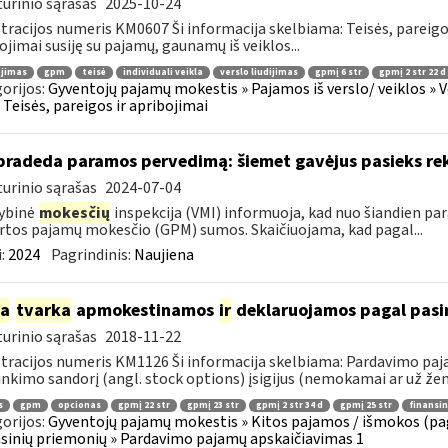
urinio sąrašas
2025-10-24
tracijos numeris KM0607 Ši informacija skelbiama: Teisės, pareig
ojimai susiję su pajamų, gaunamų iš veiklos...
ojimas
gpm
teisė
individuali veikla
verslo liudijimas
gpmį 6 str
gpmį 2 str 22 d
orijos:
Gyventojų pajamų mokestis » Pajamos iš verslo/ veiklos » V
 » Teisės, pareigos ir apribojimai
pradeda paramos pervedimą: šiemet gavėjus pasieks re
urinio sąrašas
2024-07-04
ybinė
mokesčių
inspekcija (VMI) informuoja, kad nuo šiandien pa
rtos pajamų mokesčio (GPM) sumos. Skaičiuojama, kad pagal...
:
2024
Pagrindinis:
Naujiena
ia
tvarka
apmokestinamos
ir
deklaruojamos pagal pasir
urinio sąrašas
2018-11-22
tracijos numeris KM1126 Ši informacija skelbiama: Pardavimo pa
inkimo sandorį (angl. stock options) įsigijus (nemokamai ar už žem
s
gpm
opcionas
gpmį 22 str
gpmį 23 str
gpmį 2 str 34 d
gpmį 25 str
finansi
orijos:
Gyventojų pajamų mokestis » Kitos pajamos / išmokos (pa
sinių priemonių » Pardavimo pajamų apskaičiavimas 1