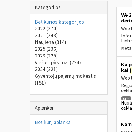
Kategorijos
VA-2
deri
Bet kurios kategorijos
2022
(370)
Web t
2021
(348)
Infor
Lietu
Naujiena
(314)
Metai
2025
(236)
2023
(225)
Viešieji pirkimai
(224)
Kaip
2024
(221)
kai
Gyventojų pajamų mokestis
Web t
(151)
Regis
dekla
gpm
Nuola
Aplankai
dekla
Bet kurį aplanką
Ka