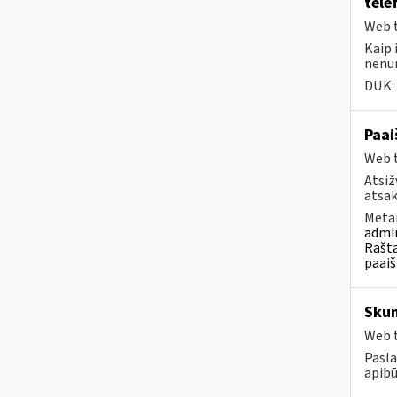
tele
Web t
Kaip 
nenu
DUK:
Paai
Web t
Atsiž
atsak
Metai
admin
Rašta
paaiš
Sku
Web t
Pasla
apibū