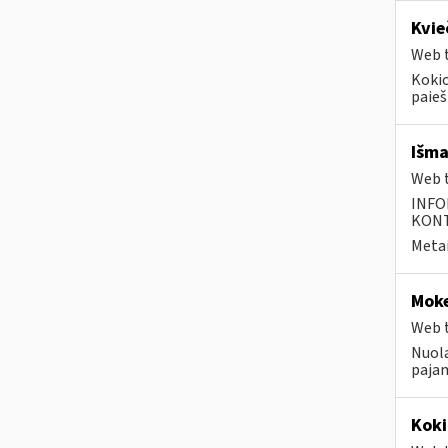
Kvie
Web t
Kokio
paiešk
Išma
Web t
INFO
KONTA
Metai
Moke
Web t
Nuola
pajam
Koki