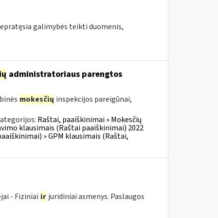
epratęsia galimybės teikti duomenis,
ių
administratoriaus parengtos
ybinės
mokesčių
inspekcijos pareigūnai,
ategorijos:
Raštai, paaiškinimai » Mokesčių
vimo klausimais (Raštai paaiškinimai) 2022
aaiškinimai) » GPM klausimais (Raštai,
i - Fiziniai
ir
juridiniai asmenys. Paslaugos