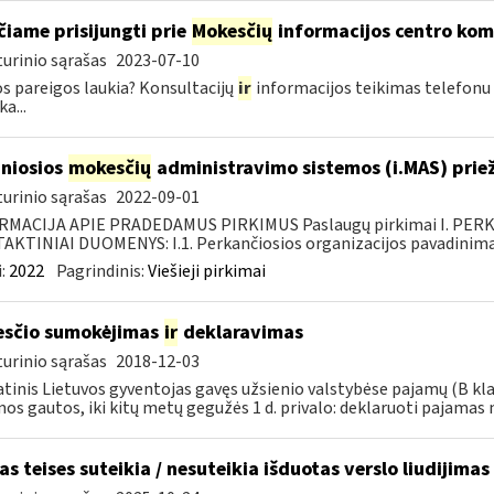
čiame prisijungti prie
Mokesčių
informacijos centro ko
urinio sąrašas
2023-07-10
s pareigos laukia? Konsultacijų
ir
informacijos teikimas telefonu
a...
niosios
mokesčių
administravimo sistemos (i.MAS) priež
urinio sąrašas
2022-09-01
RMACIJA APIE PRADEDAMUS PIRKIMUS Paslaugų pirkimai I. PER
KTINIAI DUOMENYS: I.1. Perkančiosios organizacijos pavadinimas
:
2022
Pagrindinis:
Viešieji pirkimai
sčio sumokėjimas
ir
deklaravimas
urinio sąrašas
2018-12-03
tinis Lietuvos gyventojas gavęs užsienio valstybėse pajamų (B kl
os gautos, iki kitų metų gegužės 1 d. privalo: deklaruoti pajamas 
as teises suteikia / nesuteikia išduotas verslo liudijimas