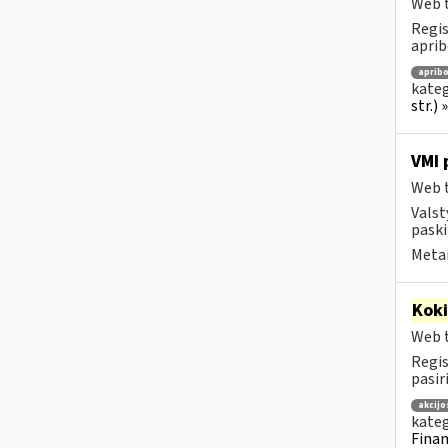
Web t
Regis
aprib
aprib
kateg
str.)
VMI 
Web t
Valst
paski
Metai
Kok
Web t
Regis
pasir
akcijo
kateg
Finan