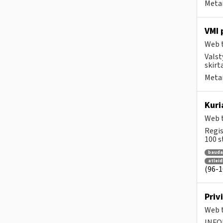
Metai
VMI 
Web t
Valst
skirt
Metai
Kuri
Web t
Regis
100 st
bauda
atlei
(96-10
Priv
Web t
INFO