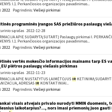
NYS: I.1. Perkančiosios organizacijos pavadinimas...
:
2022
Pagrindinis:
Viešieji pirkimai
itinės programinės įrangos SAS priežiūros paslaugų vieš
urinio sąrašas
2022-12-28
RMACIJA APIE SUDARYTĄ SUTARTĮ Paslaugų pirkimai I. PERKANČ
NYS: I.1. Perkančiosios organizacijos pavadinimas...
:
2022
Pagrindinis:
Viešieji pirkimai
ėtinės vertės mokesčio informacijos mainams tarp ES va
_EU plėtros paslaugų viešasis pirkimas
urinio sąrašas
2022-11-23
RMACIJA APIE NUSTATYTUS LAIMĖTOJUS
IR
KETINIMĄ SUDARYTI 
NIZACIJA, ADRESAS
IR
KONTAKTINIAI...
:
2022
Pagrindinis:
Viešieji pirkimai
nkai visais atvejais privalo nurodyti MMIN duomenis, 
lesnius laikotarpius?..., nors imasi priemonių juos gauti