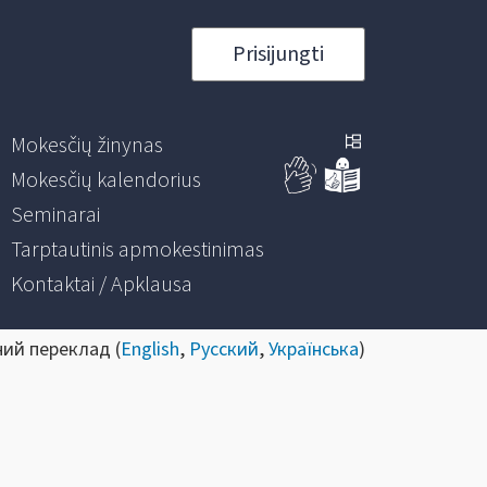
Prisijungti
Mokesčių žinynas
Mokesčių kalendorius
Seminarai
Tarptautinis apmokestinimas
Kontaktai / Apklausa
ний переклад (
English
,
Русский
,
Українська
)