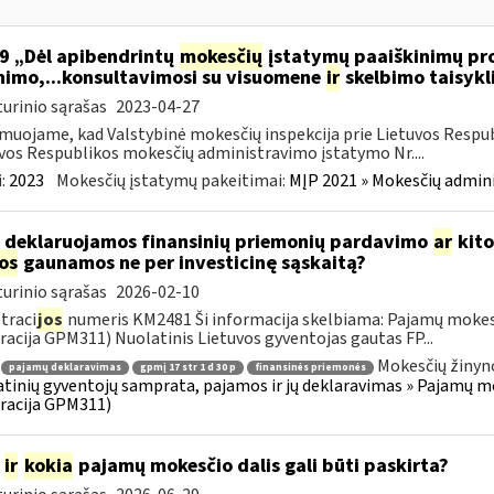
9 „Dėl apibendrintų
mokesčių
įstatymų paaiškinimų pro
nimo,...konsultavimosi su visuomene
ir
skelbimo taisykl
urinio sąrašas
2023-04-27
muojame, kad Valstybinė mokesčių inspekcija prie Lietuvos Respub
vos Respublikos mokesčių administravimo įstatymo Nr....
:
2023
Mokesčių įstatymų pakeitimai:
MĮP 2021 » Mokesčių admin
 deklaruojamos finansinių priemonių pardavimo
ar
kito
jos
gaunamos ne per investicinę sąskaitą?
urinio sąrašas
2026-02-10
traci
jos
numeris KM2481 Ši informacija skelbiama: Pajamų mokes
racija GPM311) Nuolatinis Lietuvos gyventojas gautas FP...
Mokesčių žinyn
pajamų deklaravimas
gpmį 17 str 1 d 30 p
finansinės priemonės
tinių gyventojų samprata, pajamos ir jų deklaravimas » Pajamų 
racija GPM311)
m
ir
kokia
pajamų mokesčio dalis gali būti paskirta?