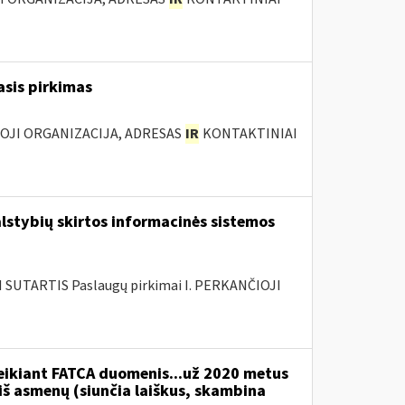
asis pirkimas
IOJI ORGANIZACIJA, ADRESAS
IR
KONTAKTINIAI
lstybių skirtos informacinės sistemos
SUTARTIS Paslaugų pirkimai I. PERKANČIOJI
teikiant FATCA duomenis...už 2020 metus
 iš asmenų (siunčia laiškus, skambina