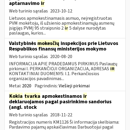
aptarnavimo
ir
Web turinio sąrašas
2023-10-12
Lietuvos apmokestinamasis asmuo, neįregistruotas
PVM mokėtoju, iš užsienio apmokestinamųjų asmenų
įsigijęs PVMĮ 95 straipsnio 2
ir
5 dalyse nurodytas
paslaugas, kurios...
Valstybinės
mokesčių
inspekcijos prie Lietuvos
Respublikos finansų ministerijos mokymo
Web turinio sąrašas
2020-08-20
INFORMACIJA APIE PRADEDAMUS PIRKIMUS Paslaugų
pirkimai I. PERKANČIOJI ORGANIZACIJA, ADRESAS
IR
KONTAKTINIAI DUOMENYS: I.1. Perkančiosios
organizacijos pavadinimas...
Metai:
2020
Pagrindinis:
Viešieji pirkimai
Kokia
tvarka
apmokestinamos
ir
deklaruojamos pagal pasirinkimo sandorius
(angl. stock
Web turinio sąrašas
2018-11-22
Registracijos numeris KM1126 Ši informacija skelbiama:
Pardavimo pajamų apskaičiavimas Darbuotojui pagal