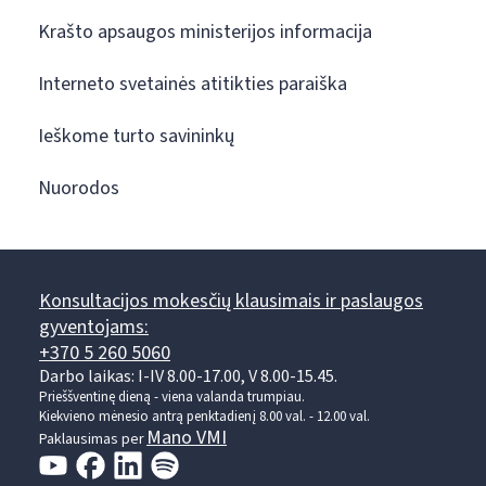
Krašto apsaugos ministerijos informacija
Interneto svetainės atitikties paraiška
Ieškome turto savininkų
Nuorodos
Konsultacijos mokesčių klausimais ir paslaugos
gyventojams:
+370 5 260 5060
Darbo laikas: I-IV 8.00-17.00, V 8.00-15.45.
Prieššventinę dieną - viena valanda trumpiau.
Kiekvieno mėnesio antrą penktadienį 8.00 val. - 12.00 val.
Mano VMI
Paklausimas per