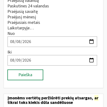
Praėjusią valandą
Paskutines 24 valandas
Praėjusią savaitę
Praėjusį mėnesį
Praėjusiais metais
Laikotarpyje…
Nuo
Iki
Paieška
Įmonėms vertėtų peržiūrėti prekių atsargas,
ar
tikrai toks kiekis dūla sandėliuose