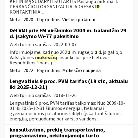
KETINIMĄ SUDARYTI SUTARTIS Paslaugų pirkimai I.
PERKANČIOJI ORGANIZACIJA, ADRESAS
IR
KONTAKTINIAI...
Metai:
2020
Pagrindinis:
Viešieji pirkimai
Dėl VMI prie FM viršininko 2004 m. balandžio 29
d. įsakymo VA-77 pakeitimo
Web turinio sąrašas
2022-09-07
Informuojame, kad nuo 202
2
m. rugsėjo
2
d. įsigaliojo
Valstybinės
mokesčių
inspekcijos prie Lietuvos
Respublikos finansų...
Metai:
2022
Pagrindinis:
Mokesčio naujiena
Lengvatinis 9 proc. PVM tarifas (19 str., aktualu
iki 2025-12-31)
Web turinio sąrašas
2018-11-26
Lengvatinis 9 proc. PVM tarifas taikomas: Nuo 2009-10-
01 iki 2025-12-31 šilumos energijai, tiekiamai
gyvenamosioms patalpoms šildyti (įskaitant šilumos
energiją, perduodamą per karšto vandens...
konsultavimo, prekių transportavimo,
programavimo, nekilnojamojo turto