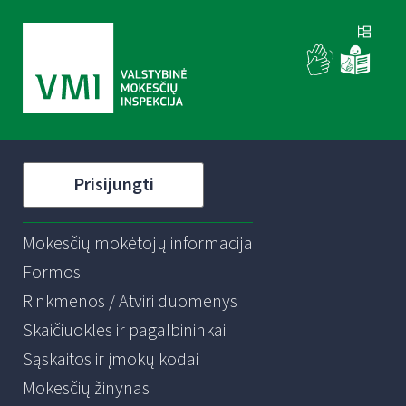
Prisijungti
Mokesčių mokėtojų informacija
Formos
Rinkmenos / Atviri duomenys
Skaičiuoklės ir pagalbininkai
Sąskaitos ir įmokų kodai
Mokesčių žinynas