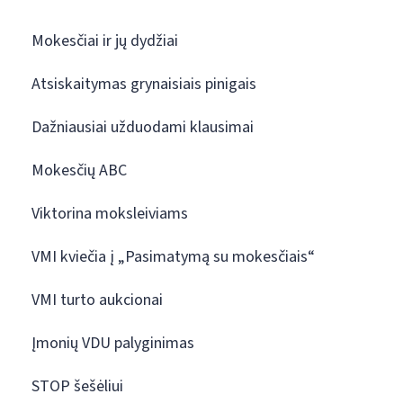
Mokesčiai ir jų dydžiai
Atsiskaitymas grynaisiais pinigais
Dažniausiai užduodami klausimai
Mokesčių ABC
Viktorina moksleiviams
VMI kviečia į „Pasimatymą su mokesčiais“
VMI turto aukcionai
Įmonių VDU palyginimas
STOP šešėliui