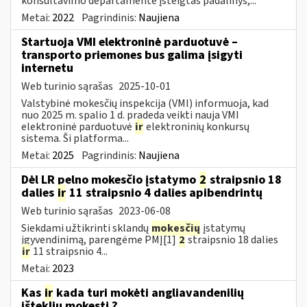
konsultavimo departamente įsteigtas padalinys,...
Metai:
2022
Pagrindinis:
Naujiena
Startuoja VMI elektroninė parduotuvė –
transporto priemones bus galima įsigyti
internetu
Web turinio sąrašas
2025-10-01
Valstybinė mokesčių inspekcija (VMI) informuoja, kad
nuo 2025 m. spalio 1 d. pradeda veikti nauja VMI
elektroninė parduotuvė
ir
elektroninių konkursų
sistema. Ši platforma...
Metai:
2025
Pagrindinis:
Naujiena
Dėl LR pelno mokesčio įstatymo
2
straipsnio 18
dalies
ir
11 straipsnio 4 dalies apibendrintų
Web turinio sąrašas
2023-06-08
Siekdami užtikrinti sklandų
mokesčių
įstatymų
įgyvendinimą, parengėme PMĮ[1]
2
straipsnio 18 dalies
ir
11 straipsnio 4...
Metai:
2023
Kas
ir
kada turi mokėti angliavandenilių
išteklių mokestį ?