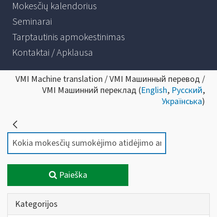
Mokesčių kalendorius
Seminarai
Tarptautinis apmokestinimas
Kontaktai / Apklausa
VMI Machine translation / VMI Машинный перевод /
VMI Машинний переклад (
English
,
Русский
,
Українська
)
Paieška
Kategorijos