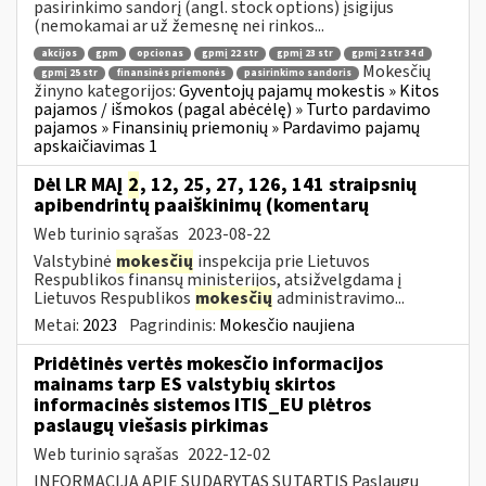
pasirinkimo sandorį (angl. stock options) įsigijus
(nemokamai ar už žemesnę nei rinkos...
akcijos
gpm
opcionas
gpmį 22 str
gpmį 23 str
gpmį 2 str 34 d
Mokesčių
gpmį 25 str
finansinės priemonės
pasirinkimo sandoris
žinyno kategorijos:
Gyventojų pajamų mokestis » Kitos
pajamos / išmokos (pagal abėcėlę) » Turto pardavimo
pajamos » Finansinių priemonių » Pardavimo pajamų
apskaičiavimas 1
Dėl LR MAĮ
2
, 12, 25, 27, 126, 141 straipsnių
apibendrintų paaiškinimų (komentarų
Web turinio sąrašas
2023-08-22
Valstybinė
mokesčių
inspekcija prie Lietuvos
Respublikos finansų ministerijos, atsižvelgdama į
Lietuvos Respublikos
mokesčių
administravimo...
Metai:
2023
Pagrindinis:
Mokesčio naujiena
Pridėtinės vertės mokesčio informacijos
mainams tarp ES valstybių skirtos
informacinės sistemos ITIS_EU plėtros
paslaugų viešasis pirkimas
Web turinio sąrašas
2022-12-02
INFORMACIJA APIE SUDARYTAS SUTARTIS Paslaugų