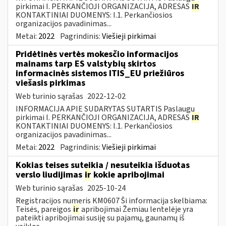
pirkimai I. PERKANČIOJI ORGANIZACIJA, ADRESAS
IR
KONTAKTINIAI DUOMENYS: I.1. Perkančiosios
organizacijos pavadinimas...
Metai:
2022
Pagrindinis:
Viešieji pirkimai
Pridėtinės vertės mokesčio informacijos
mainams tarp ES valstybių skirtos
informacinės sistemos ITIS_EU priežiūros
viešasis pirkimas
Web turinio sąrašas
2022-12-02
INFORMACIJA APIE SUDARYTAS SUTARTIS Paslaugų
pirkimai I. PERKANČIOJI ORGANIZACIJA, ADRESAS
IR
KONTAKTINIAI DUOMENYS: I.1. Perkančiosios
organizacijos pavadinimas...
Metai:
2022
Pagrindinis:
Viešieji pirkimai
Kokias teises suteikia / nesuteikia išduotas
verslo liudijimas
ir
kokie apribojimai
Web turinio sąrašas
2025-10-24
Registracijos numeris KM0607 Ši informacija skelbiama:
Teisės, pareigos
ir
apribojimai Žemiau lentelėje yra
pateikti apribojimai susiję su pajamų, gaunamų iš