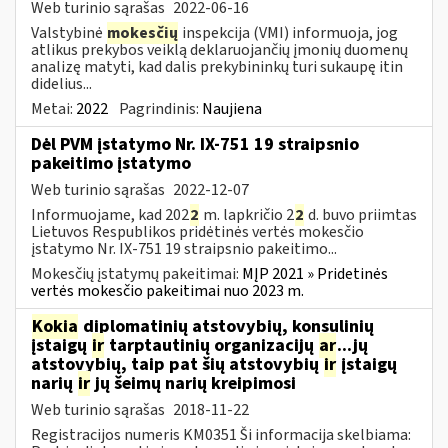
Web turinio sąrašas
2022-06-16
Valstybinė
mokesčių
inspekcija (VMI) informuoja, jog
atlikus prekybos veiklą deklaruojančių įmonių duomenų
analizę matyti, kad dalis prekybininkų turi sukaupę itin
didelius...
Metai:
2022
Pagrindinis:
Naujiena
Dėl PVM įstatymo Nr. IX-751 19 straipsnio
pakeitimo įstatymo
Web turinio sąrašas
2022-12-07
Informuojame, kad 202
2
m. lapkričio 2
2
d. buvo priimtas
Lietuvos Respublikos pridėtinės vertės mokesčio
įstatymo Nr. IX-751 19 straipsnio pakeitimo...
Mokesčių įstatymų pakeitimai:
MĮP 2021 » Pridetinės
vertės mokesčio pakeitimai nuo 2023 m.
Kokia
diplomatinių atstovybių, konsulinių
įstaigų
ir
tarptautinių organizacijų
ar
...jų
atstovybių, taip pat šių atstovybių
ir
įstaigų
narių
ir
jų šeimų narių kreipimosi
Web turinio sąrašas
2018-11-22
Registracijos numeris KM0351 Ši informacija skelbiama: