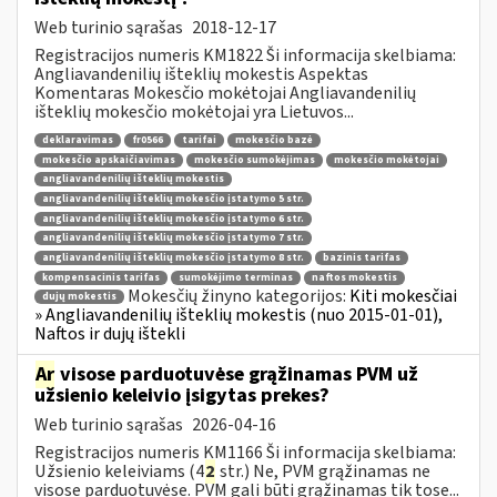
Web turinio sąrašas
2018-12-17
Registracijos numeris KM1822 Ši informacija skelbiama:
Angliavandenilių išteklių mokestis Aspektas
Komentaras Mokesčio mokėtojai Angliavandenilių
išteklių mokesčio mokėtojai yra Lietuvos...
deklaravimas
fr0566
tarifai
mokesčio bazė
mokesčio apskaičiavimas
mokesčio sumokėjimas
mokesčio mokėtojai
angliavandenilių išteklių mokestis
angliavandenilių išteklių mokesčio įstatymo 5 str.
angliavandenilių išteklių mokesčio įstatymo 6 str.
angliavandenilių išteklių mokesčio įstatymo 7 str.
angliavandenilių išteklių mokesčio įstatymo 8 str.
bazinis tarifas
kompensacinis tarifas
sumokėjimo terminas
naftos mokestis
Mokesčių žinyno kategorijos:
Kiti mokesčiai
dujų mokestis
» Angliavandenilių išteklių mokestis (nuo 2015-01-01),
Naftos ir dujų ištekli
Ar
visose parduotuvėse grąžinamas PVM už
užsienio keleivio įsigytas prekes?
Web turinio sąrašas
2026-04-16
Registracijos numeris KM1166 Ši informacija skelbiama:
Užsienio keleiviams (4
2
str.) Ne, PVM grąžinamas ne
visose parduotuvėse. PVM gali būti grąžinamas tik tose...