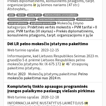
Prekės diplomatinėms, konsulinėms įstaigoms, tarpt.
organizacijoms
ir
jų šeimos nariams (47 str.)
Atstovybės,...
pvm
0 proc
pvmį 47 str
diplomatinėms atstovybėms
konsulinėms įstaigoms
tarptautinėms organizacijoms
atstovybėms
Mokesčių žinyno
pvm grąžinimas
grąžinimo procedūra
kategorijos:
Pridėtinės vertės mokestis » PVM tarifai » 0
proc. PVM tarifas (VI skyrius) » Prekės diplomatinėms,
konsulinėms įstaigoms, tarpt. organizacijoms ir jų še
Dėl LR pelno mokesčio įstatymo pakeitimo
Web turinio sąrašas
2023-12-15
Informuojame, kad Lietuvos Respublikos Seimas 2023 m.
gruodžio 5 d. priėmė Lietuvos Respublikos pelno
mokesčio įstatymo Nr. IX-675 172
ir
46¹ straipsnių
pakeitimo įstatymą...
Metai:
2023
Mokesčių įstatymų pakeitimai:
Pelno
mokesčio pakeitimai nuo 2024 m.
Kompiuterių tinklo apsaugos programinės
įrangos palaikymo paslaugų viešasis pirkimas
Web turinio sąrašas
2020-12-18
INFORMACIJA APIE NUSTATYTUS LAIMĖTOJUS
IR