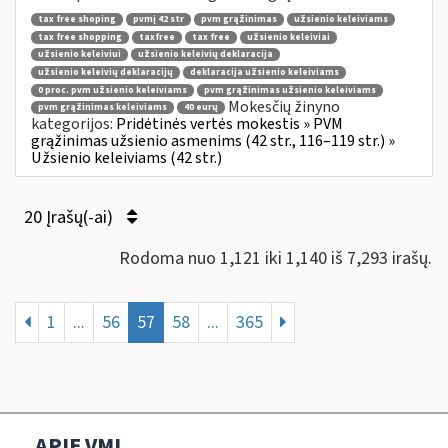
tax free shoping
pvmį 42 str
pvm grąžinimas
užsienio keleiviams
tax free shopping
taxfree
tax free
užsienio keleiviai
užsienio keleiviui
užsienio keleivių deklaracija
užsienio keleivių deklaracijų
deklaracija užsienio keleiviams
0 proc. pvm užsienio keleiviams
pvm grąžinimas užsienio keleiviams
Mokesčių žinyno
pvm grąžinimas keleiviams
40 eurų
kategorijos:
Pridėtinės vertės mokestis » PVM
grąžinimas užsienio asmenims (42 str., 116–119 str.) »
Užsienio keleiviams (42 str.)
20 Įrašų(-ai)
Rodoma nuo 1,121 iki 1,140 iš 7,293 irašų.
1
...
56
57
58
...
365
APIE VMI