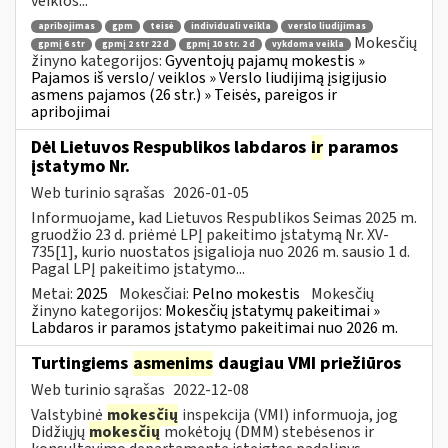
veiklos...
apribojimas
gpm
teisė
individuali veikla
verslo liudijimas
Mokesčių
gpmį 6 str
gpmį 2 str 22 d
gpmį 10 str. 2 d
vykdoma veikla
žinyno kategorijos:
Gyventojų pajamų mokestis »
Pajamos iš verslo/ veiklos » Verslo liudijimą įsigijusio
asmens pajamos (26 str.) » Teisės, pareigos ir
apribojimai
Dėl Lietuvos Respublikos labdaros
ir
paramos
įstatymo Nr.
Web turinio sąrašas
2026-01-05
Informuojame, kad Lietuvos Respublikos Seimas 2025 m.
gruodžio 23 d. priėmė LPĮ pakeitimo įstatymą Nr. XV-
735[1], kurio nuostatos įsigalioja nuo 2026 m. sausio 1 d.
Pagal LPĮ pakeitimo įstatymo...
Metai:
2025
Mokesčiai:
Pelno mokestis
Mokesčių
žinyno kategorijos:
Mokesčių įstatymų pakeitimai »
Labdaros ir paramos įstatymo pakeitimai nuo 2026 m.
Turtingiems
asmenims
daugiau VMI priežiūros
Web turinio sąrašas
2022-12-08
Valstybinė
mokesčių
inspekcija (VMI) informuoja, jog
Didžiųjų
mokesčių
mokėtojų (DMM) stebėsenos ir