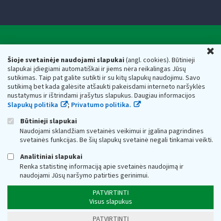
Valstybinė mokesčių inspekcija prie Lietuvos
U
Respublikos finansų ministerijos
Šioje svetainėje naudojami slapukai
(angl. cookies). Būtinieji
slapukai įdiegiami automatiškai ir jiems nėra reikalingas Jūsų
Biudžetinė įstaiga. Juridinio asmens kodas — 188659752,
sutikimas. Taip pat galite sutikti ir su kitų slapukų naudojimu. Savo
adresas: Vasario 16-osios g. 14, 01107 Vilnius, Lietuva, el.paštas:
sutikimą bet kada galėsite atšaukti pakeisdami interneto naršyklės
vmi@vmi.lt
, E. pristatymo dėžutės adresas 188659752
nustatymus ir ištrindami įrašytus slapukus. Daugiau informacijos
Duomenys apie Valstybinę mokesčių inspekciją prie Lietuvos
Slapukų politika
;
Privatumo politika.
Respublikos finansų ministerijos kaupiami ir saugomi Juridinių
asmenų registre
Būtinieji slapukai
Naudojami sklandžiam svetainės veikimui ir įgalina pagrindines
svetainės funkcijas. Be šių slapukų svetainė negali tinkamai veikti.
Analitiniai slapukai
Renka statistinę informaciją apie svetainės naudojimą ir
naudojami Jūsų naršymo patirties gerinimui.
PATVIRTINTI
Visus slapukus
PATVIRTINTI