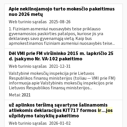
Apie nekilnojamojo turto mokesčio pakeitimus
nuo 2026 metų
Web turinio sąrašas
2025-08-26
1. Fiziniam asmeniui nuosavybės teise priklauso
gyvenamosios paskirties patalpos, kuriose jis yra
deklaravęs savo gyvenamąją vietą. Kaip bus
apmokestinamos fiziniam asmeniui nuosavybės teise...
Dėl VMI prie FM viršininko 2015 m. lapkričio 25
d. įsakymo Nr. VA-102 pakeitimo
Web turinio sąrašas
2021-12-31
Valstybinė mokesčių inspekcija prie Lietuvos
Respublikos finansų ministerijos (toliau ― VMI prie FM)
informuoja apie Valstybinės mokesčių inspekcijos prie
Lietuvos Respublikos finansų ministerijos...
Metai:
2021
už aplinkos teršimą sąvartyne šalinamomis
atliekomis deklaracijos KIT717 formos
ir
...
jos
užpildymo taisyklių pakeitimo
Web turinio sąrašas
2026-01-02