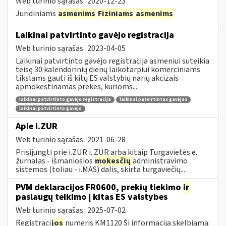
Web turinio sąrašas
2020-12-23
Juridiniams
asmenims
Fiziniams
asmenims
Laikinai patvirtinto gavėjo registracija
Web turinio sąrašas
2023-04-05
Laikinai patvirtinto gavėjo registracija asmeniui suteikia
teisę 30 kalendorinių dienų laikotarpiui komerciniams
tikslams gauti iš kitų ES valstybių narių akcizais
apmokestinamas prekes, kurioms...
laikinai patvirtinto gavėjo registracija
laikinai patvirtintas gavėjas
laikinai patvirtinto gavėjo
Apie i.ZUR
Web turinio sąrašas
2021-06-28
Prisijungti prie i.ZUR i. ZUR arba kitaip Turgavietės e.
žurnalas - išmaniosios
mokesčių
administravimo
sistemos (toliau - i.MAS) dalis, skirta turgaviečių...
PVM deklaracijos FR0600, prekių tiekimo
ir
paslaugų teikimo į kitas ES valstybes
Web turinio sąrašas
2025-07-02
Registraci
jos
numeris KM1120 Ši informacija skelbiama: