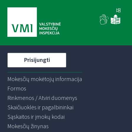
Prisijungti
Mokesčių mokėtojų informacija
Formos
Rinkmenos / Atviri duomenys
Skaičiuoklės ir pagalbininkai
Sąskaitos ir įmokų kodai
Mokesčių žinynas