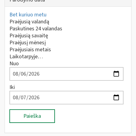
Bet kuriuo metu
Praėjusią valandą
Paskutines 24 valandas
Praėjusią savaitę
Praėjusį mėnesį
Praėjusiais metais
Laikotarpyje…
Nuo
Iki
Paieška