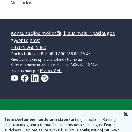
Nuorodos
Konsultacijos mokesčių klausimais ir paslaugos
gyventojams:
+370 5 260 5060
Darbo laikas: I-IV 8.00-17.00, V 8.00-15.45.
Prieššventinę dieną - viena valanda trumpiau.
Kiekvieno mėnesio antrą penktadienį 8.00 val. - 12.00 val.
Mano VMI
Paklausimas per
Valstybinė mokesčių inspekcija prie Lietuvos
U
Respublikos finansų ministerijos
Šioje svetainėje naudojami slapukai
(angl. cookies). Būtinieji
slapukai įdiegiami automatiškai ir jiems nėra reikalingas Jūsų
Biudžetinė įstaiga. Juridinio asmens kodas — 188659752,
sutikimas. Taip pat galite sutikti ir su kitų slapukų naudojimu. Savo