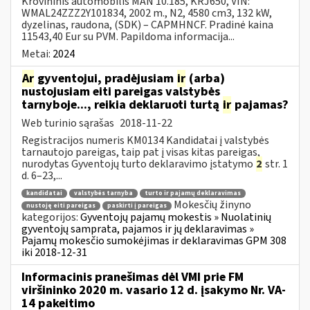
Krovininis automobilis MAN 10.185, KRJ650, VIN:
WMAL24ZZZ2Y101834, 2002 m., N2, 4580 cm3, 132 kW,
dyzelinas, raudona, (SDK) – CAPMHNCF. Pradinė kaina
11543,40 Eur su PVM. Papildoma informacija...
Metai:
2024
Ar
gyventojui, pradėjusiam
ir
(arba)
nustojusiam eiti pareigas valstybės
tarnyboje..., reikia deklaruoti turtą
ir
pajamas?
Web turinio sąrašas
2018-11-22
Registracijos numeris KM0134 Kandidatai į valstybės
tarnautojo pareigas, taip pat į visas kitas pareigas,
nurodytas Gyventojų turto deklaravimo įstatymo
2
str. 1
d. 6–23,...
kandidatai
valstybės tarnyba
turto ir pajamų deklaravimas
Mokesčių žinyno
nustoję eiti pareigas
paskirti į pareigas
kategorijos:
Gyventojų pajamų mokestis » Nuolatinių
gyventojų samprata, pajamos ir jų deklaravimas »
Pajamų mokesčio sumokėjimas ir deklaravimas GPM 308
iki 2018-12-31
Informacinis pranešimas dėl VMI prie FM
viršininko 2020 m. vasario 12 d. įsakymo Nr. VA-
14 pakeitimo