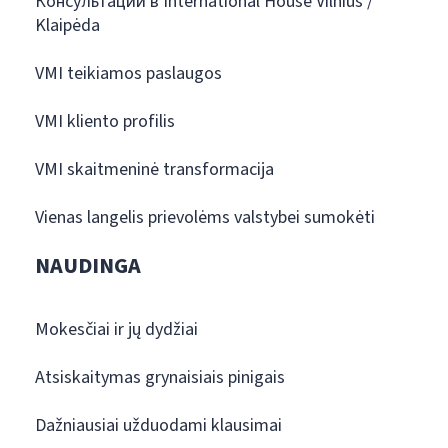
Консультации в International House Vilnius /
Klaipėda
VMI teikiamos paslaugos
VMI kliento profilis
VMI skaitmeninė transformacija
Vienas langelis prievolėms valstybei sumokėti
NAUDINGA
Mokesčiai ir jų dydžiai
Atsiskaitymas grynaisiais pinigais
Dažniausiai užduodami klausimai