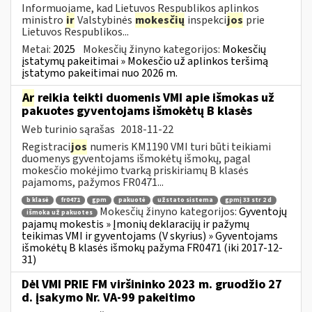
Informuojame, kad Lietuvos Respublikos aplinkos
ministro
ir
Valstybinės
mokesčių
inspekci
jos
prie
Lietuvos Respublikos...
Metai:
2025
Mokesčių žinyno kategorijos:
Mokesčių
įstatymų pakeitimai » Mokesčio už aplinkos teršimą
įstatymo pakeitimai nuo 2026 m.
Ar
reikia teikti duomenis VMI apie išmokas už
pakuotes gyventojams išmokėtų B klasės
Web turinio sąrašas
2018-11-22
Registraci
jos
numeris KM1190 VMI turi būti teikiami
duomenys gyventojams išmokėtų išmokų, pagal
mokesčio mokėjimo tvarką priskiriamų B klasės
pajamoms, pažymos FR0471...
b klasė
fr0471
gpm
pakuotė
užstato sistema
gpmį 33 str 2 d
Mokesčių žinyno kategorijos:
Gyventojų
išmoka už pakuotes
pajamų mokestis » Įmonių deklaracijų ir pažymų
teikimas VMI ir gyventojams (V skyrius) » Gyventojams
išmokėtų B klasės išmokų pažyma FR0471 (iki 2017-12-
31)
Dėl VMI PRIE FM viršininko 2023 m. gruodžio 27
d. įsakymo Nr. VA-99 pakeitimo