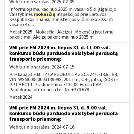
Web turinio sąrašas
2025-02-05
Informuojame, kad nuo 2025 m. vasario 5 d. įsigaliojo
Valstybinės
mokesčių
inspekcijos prie Lietuvos
Respublikos finansų ministerijos viršininko 2025 m.
vasario 4 d....
Metai:
2025
Mokesčiai:
Akcizai
Mokesčių įstatymų
pakeitimai:
Akcizų pakeitimai nuo 2025 m.
VMI prie FM 2024 m. liepos 31 d. 11.00 val.
konkurso būdu parduoda valstybei perduotą
transporto priemonę:
Web turinio sąrašas
2024-07-15
Priekabą SCHMITZ CARGOBULL AG SCS 24/L-13.62 EB,
VIN: WSM00000003139998, 2011 m., O4-, pilka, (SDK) –
PPTMECTT. Pradinė kaina 7139,00 Eur su PVM.
Papildoma informacija tel. Nr. +370 678...
Metai:
2024
VMI prie FM 2024 m. liepos 31 d. 9.00 val.
konkurso būdu parduoda valstybei perduota
transporto priemonę:
Web turinio sąrašas
2024-07-16