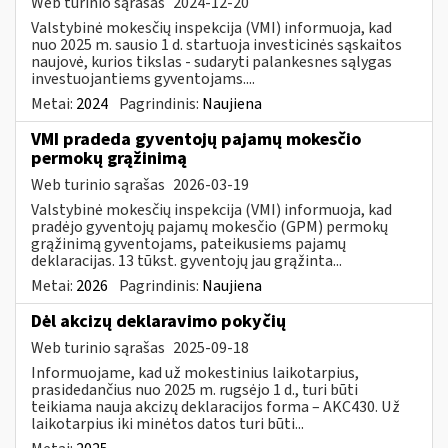
Web turinio sąrašas
2024-12-20
Valstybinė mokesčių inspekcija (VMI) informuoja, kad
nuo 2025 m. sausio 1 d. startuoja investicinės sąskaitos
naujovė, kurios tikslas - sudaryti palankesnes sąlygas
investuojantiems gyventojams....
Metai:
2024
Pagrindinis:
Naujiena
VMI pradeda gyventojų pajamų mokesčio
permokų grąžinimą
Web turinio sąrašas
2026-03-19
Valstybinė mokesčių inspekcija (VMI) informuoja, kad
pradėjo gyventojų pajamų mokesčio (GPM) permokų
grąžinimą gyventojams, pateikusiems pajamų
deklaracijas. 13 tūkst. gyventojų jau grąžinta...
Metai:
2026
Pagrindinis:
Naujiena
​​​​​​​Dėl akcizų deklaravimo pokyčių
Web turinio sąrašas
2025-09-18
Informuojame, kad už mokestinius laikotarpius,
prasidedančius nuo 2025 m. rugsėjo 1 d., turi būti
teikiama nauja akcizų deklaracijos forma – AKC430. Už
laikotarpius iki minėtos datos turi būti...