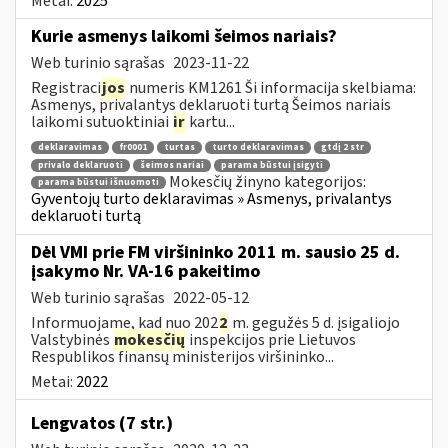
Metai:
2025
Kurie asmenys laikomi šeimos nariais?
Web turinio sąrašas
2023-11-22
Registraci
jos
numeris KM1261 Ši informacija skelbiama:
Asmenys, privalantys deklaruoti turtą Šeimos nariais
laikomi sutuoktiniai
ir
kartu...
deklaravimas
fr0001
turtas
turto deklaravimas
gtdį 2 str
privalo deklaruoti
šeimos nariai
parama būstui įsigyti
Mokesčių žinyno kategorijos:
parama būstui išnuomoti
Gyventojų turto deklaravimas » Asmenys, privalantys
deklaruoti turtą
Dėl VMI prie FM viršininko 2011 m. sausio 25 d.
įsakymo Nr. VA-16 pakeitimo
Web turinio sąrašas
2022-05-12
Informuojame, kad nuo 202
2
m. gegužės 5 d. įsigaliojo
Valstybinės
mokesčių
inspekcijos prie Lietuvos
Respublikos finansų ministerijos viršininko...
Metai:
2022
Lengvatos (7 str.)