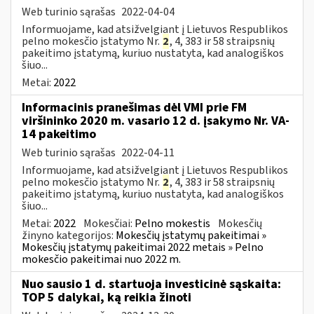
Web turinio sąrašas
2022-04-04
Informuojame, kad atsižvelgiant į Lietuvos Respublikos
pelno mokesčio įstatymo Nr.
2
, 4, 383 ir 58 straipsnių
pakeitimo įstatymą, kuriuo nustatyta, kad analogiškos
šiuo...
Metai:
2022
Informacinis pranešimas dėl VMI prie FM
viršininko 2020 m. vasario 12 d. įsakymo Nr. VA-
14 pakeitimo
Web turinio sąrašas
2022-04-11
Informuojame, kad atsižvelgiant į Lietuvos Respublikos
pelno mokesčio įstatymo Nr.
2
, 4, 383 ir 58 straipsnių
pakeitimo įstatymą, kuriuo nustatyta, kad analogiškos
šiuo...
Metai:
2022
Mokesčiai:
Pelno mokestis
Mokesčių
žinyno kategorijos:
Mokesčių įstatymų pakeitimai »
Mokesčių įstatymų pakeitimai 2022 metais » Pelno
mokesčio pakeitimai nuo 2022 m.
Nuo sausio 1 d. startuoja investicinė sąskaita:
TOP 5 dalykai, ką reikia žinoti