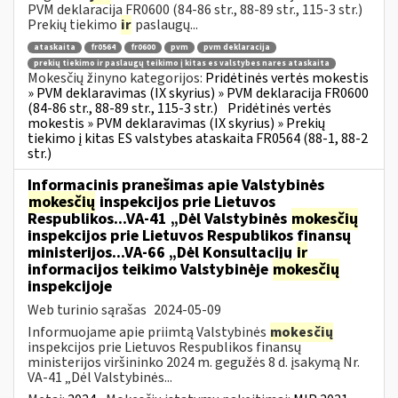
PVM deklaracija FR0600 (84-86 str., 88-89 str., 115-3 str.)
Prekių tiekimo
ir
paslaugų...
ataskaita
fr0564
fr0600
pvm
pvm deklaracija
prekių tiekimo ir paslaugų teikimo į kitas es valstybes nares ataskaita
Mokesčių žinyno kategorijos:
Pridėtinės vertės mokestis
» PVM deklaravimas (IX skyrius) » PVM deklaracija FR0600
(84-86 str., 88-89 str., 115-3 str.)
Pridėtinės vertės
mokestis » PVM deklaravimas (IX skyrius) » Prekių
tiekimo į kitas ES valstybes ataskaita FR0564 (88-1, 88-2
str.)
Informacinis pranešimas apie Valstybinės
mokesčių
inspekcijos prie Lietuvos
Respublikos...VA-41 „Dėl Valstybinės
mokesčių
inspekcijos prie Lietuvos Respublikos finansų
ministerijos...VA-66 „Dėl Konsultacijų
ir
informacijos teikimo Valstybinėje
mokesčių
inspekcijoje
Web turinio sąrašas
2024-05-09
Informuojame apie priimtą Valstybinės
mokesčių
inspekcijos prie Lietuvos Respublikos finansų
ministerijos viršininko 2024 m. gegužės 8 d. įsakymą Nr.
VA-41 „Dėl Valstybinės...