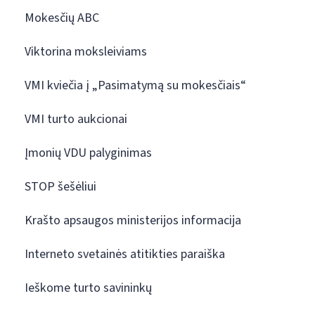
Mokesčių ABC
Viktorina moksleiviams
VMI kviečia į „Pasimatymą su mokesčiais“
VMI turto aukcionai
Įmonių VDU palyginimas
STOP šešėliui
Krašto apsaugos ministerijos informacija
Interneto svetainės atitikties paraiška
Ieškome turto savininkų