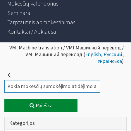
Mokesčių kalendorius
Seminarai
Tarptautinis apmokestinimas
Kontaktai / Apklausa
VMI Machine translation / VMI Машинный перевод /
VMI Машинний переклад (
English
,
Русский
,
Українська
)
Paieška
Kategorijos