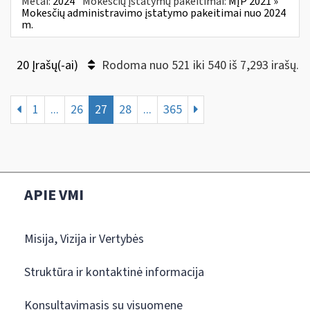
Metai:
2024
Mokesčių įstatymų pakeitimai:
MĮP 2021 »
Mokesčių administravimo įstatymo pakeitimai nuo 2024
m.
20 Įrašų(-ai)
Rodoma nuo 521 iki 540 iš 7,293 irašų.
1
...
26
27
28
...
365
APIE VMI
Misija, Vizija ir Vertybės
Struktūra ir kontaktinė informacija
Konsultavimasis su visuomene