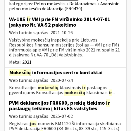
kategorijos:
Pelno mokestis » Deklaravimas » Avansinio
pelno mokesčio deklaracija (FR0430)
VA-105
ir
VMI prie FM viršininko 2014-07-01
įsakymo Nr. VA-52 pakeitimo
Web turinio sąrašas
2021-10-26
Valstybinė mokesčių inspekcija prie Lietuvos
Respublikos finansų ministerijos (toliau ― VMI prie FM)
informuoja apie VMI prie FM viršininko 2021 m. spalio 21
d. įsakymą Nr. VA-70 „Dėl Valstybinės...
Metai:
2021
Mokesčių
informacijos centro kontaktai
Web turinio sąrašas
2020-07-24
Konsultacijos
mokesčių
klausimais
ir
paslaugos
gyventojams Konsultacijas
mokesčių
klausimais
ir
...
PVM deklaracijos FR0600, prekių tiekimo
ir
paslaugų teikimo į kitas ES valstybes
Web turinio sąrašas
2025-07-02
Registraci
jos
numeris KM1120 Ši informacija skelbiama:
PVM deklaracija FR0600 (84-86 str., 88-89 str., 115-3 str.)