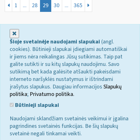
1
...
28
29
30
...
365
Uždaryti
Šioje svetainėje naudojami slapukai
(angl.
cookies). Būtinieji slapukai įdiegiami automatiškai
ir jiems nėra reikalingas Jūsų sutikimas. Taip pat
galite sutikti ir su kitų slapukų naudojimu. Savo
sutikimą bet kada galėsite atšaukti pakeisdami
interneto naršyklės nustatymus ir ištrindami
įrašytus slapukus. Daugiau informacijos
Slapukų
politika
;
Privatumo politika.
Būtinieji slapukai
Naudojami sklandžiam svetainės veikimui ir įgalina
pagrindines svetainės funkcijas. Be šių slapukų
svetainė negali tinkamai veikti.