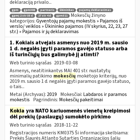
deklaraciją privalo...
gpm
gpm308
partneris
ūkininkas
pajamų deklaravimas
Mokesčių žinyno
gpmį 2 str 33 d
27 str 4 d
gpm311
kategorijos:
Gyventojų pajamų mokestis » Pajamos iš
verslo/ veiklos » Ūkininko pajamos (IV skyrius, 22, 23, 27
str.) » Pajamos ir jų deklaravimas
1. Kokiais atvejais asmenys nuo 2019 m. sausio
1 d. negalės įgyti paramos gavėjo statuso arba
iš turinčiųjų bus galimybė jį atimti?
Web turinio sąrašas
2019-03-08
Asmenys, neatitinkantys MAĮ 401 str. nustatytų
minimalių patikimo
mokesčių
mokėtojo kriterijų, nuo
2019 m. sausio 1 d. negalės įgyti paramos gavėjo statuso,
o tais...
Metai (Archyvas):
2019
Mokesčiai:
Labdaros ir paramos
mokestis
Pagrindinis:
Mokesčių pakeitimai
Kokia
yra NATO kariuomenės vienetų kreipimosi
dėl prekių (paslaugų) sumokėto pirkimo
Web turinio sąrašas
2018-11-22
Registracijos numeris KM0375 Ši informacija skelbiama:
Prekės Šiaurės Atlanto Sutarties Organizacijos šalių