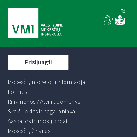
Prisijungti
Mokesčių mokėtojų informacija
Formos
Rinkmenos / Atviri duomenys
Skaičiuoklės ir pagalbininkai
Sąskaitos ir įmokų kodai
Mokesčių žinynas