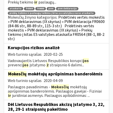
Prekių tiekimo
ir
paslaugų...
ataskaita
fr0564
fr0600
pvm
pvm deklaracija
prekių tiekimo ir paslaugų teikimo į kitas es valstybes nares ataskaita
Mokesčių žinyno kategorijos:
Pridėtinės vertės mokestis
» PVM deklaravimas (IX skyrius) » PVM deklaracija FR0600
(84-86 str., 88-89 str., 115-3 str.)
Pridėtinės vertės
mokestis » PVM deklaravimas (IX skyrius) » Prekių
tiekimo į kitas ES valstybes ataskaita FR0564 (88-1, 88-2
str.)
Korupcijos rizikos analizė
Web turinio sąrašas
2020-02-25
Vadovaujantis Lietuvos Respublikos korupci
jos
prevenci
jos
įstatymo
2
straipsnio 6 dalimi...
Mokesčių
mokėtojų aprūpinimas banderolėmis
Web turinio sąrašas
2020-04-09
Paslaugos pavadinimas -
Mokesčių
mokėtojų
aprūpinimas banderolėmis. Paslaugos gavėjai - Fiziniai
ir
juridiniai asmenys. Paslaugos apibūdinimas: ...
Dėl Lietuvos Respublikos akcizų įstatymo 3, 22,
28, 29-1 straipsnių pakeitimo