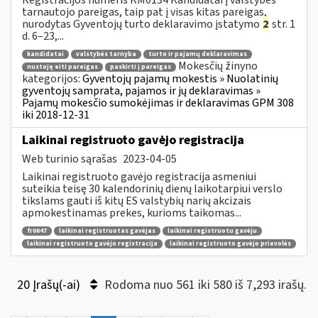
tarnautojo pareigas, taip pat į visas kitas pareigas,
nurodytas Gyventojų turto deklaravimo įstatymo
2
str. 1
d. 6–23,...
kandidatai
valstybės tarnyba
turto ir pajamų deklaravimas
Mokesčių žinyno
nustoję eiti pareigas
paskirti į pareigas
kategorijos:
Gyventojų pajamų mokestis » Nuolatinių
gyventojų samprata, pajamos ir jų deklaravimas »
Pajamų mokesčio sumokėjimas ir deklaravimas GPM 308
iki 2018-12-31
Laikinai registruoto gavėjo registracija
Web turinio sąrašas
2023-04-05
Laikinai registruoto gavėjo registracija asmeniui
suteikia teisę 30 kalendorinių dienų laikotarpiui verslo
tikslams gauti iš kitų ES valstybių narių akcizais
apmokestinamas prekes, kurioms taikomas...
fr0647
laikinai registruotas gavėjas
laikinai registruotu gavėju
laikinai registruoto gavėjo registracija
laikinai registruoto gavėjo prievolės
20 Įrašų(-ai)
Rodoma nuo 561 iki 580 iš 7,293 irašų.