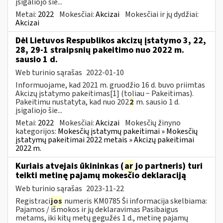
įsigaliojo šie...
Metai:
2022
Mokesčiai:
Akcizai
Mokesčiai ir jų dydžiai:
Akcizai
Dėl Lietuvos Respublikos akcizų įstatymo 3, 22,
28, 29-1 straipsnių pakeitimo nuo 2022 m.
sausio 1 d.
Web turinio sąrašas
2022-01-10
Informuojame, kad 2021 m. gruodžio 16 d. buvo priimtas
Akcizų įstatymo pakeitimas[1] (toliau − Pakeitimas).
Pakeitimu nustatyta, kad nuo 202
2
m. sausio 1 d.
įsigaliojo šie...
Metai:
2022
Mokesčiai:
Akcizai
Mokesčių žinyno
kategorijos:
Mokesčių įstatymų pakeitimai » Mokesčių
įstatymų pakeitimai 2022 metais » Akcizų pakeitimai
2022 m.
Kuriais atvejais ūkininkas (
ar
jo partneris) turi
teikti metinę pajamų mokesčio deklaraciją
Web turinio sąrašas
2023-11-22
Registraci
jos
numeris KM0785 Ši informacija skelbiama:
Pajamos / išmokos ir jų deklaravimas Pasibaigus
metams, iki kitų metų gegužės 1 d., metinę pajamų