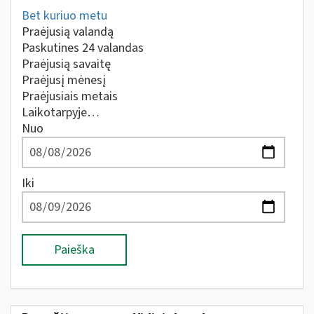
Bet kuriuo metu
Praėjusią valandą
Paskutines 24 valandas
Praėjusią savaitę
Praėjusį mėnesį
Praėjusiais metais
Laikotarpyje…
Nuo
Iki
Paieška