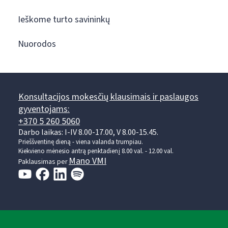
Ieškome turto savininkų
Nuorodos
Konsultacijos mokesčių klausimais ir paslaugos
gyventojams:
+370 5 260 5060
Darbo laikas: I-IV 8.00-17.00, V 8.00-15.45.
Prieššventinę dieną - viena valanda trumpiau.
Kiekvieno mėnesio antrą penktadienį 8.00 val. - 12.00 val.
Mano VMI
Paklausimas per