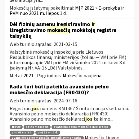
deklaracija yra...
Mokesčių įstatymų pakeitimai:
MĮP 2021 » E-prekyba ir
PVM nuo 2021 m. liepos 1 d.
Dėl fizinių asmenų įregistravimo
ir
išregistravimo
mokesčių
mokėtojų registre
taisyklių
Web turinio sąrašas
2021-03-15
Valstybinė mokesčių inspekcija prie Lietuvos
Respublikos finansų ministerijos (toliau ― VMI prie FM)
informuoja apie VMI prie FM viršininko 2021 m. kovo 8 d.
įsakymą Nr. VA-15 „Dėl Valstybinės...
Metai:
2021
Pagrindinis:
Mokesčio naujiena
Kada turi būti pateikta avansinio pelno
mokesčio deklaracija (FR0430)?
Web turinio sąrašas
2024-07-16
Registraci
jos
numeris KM1367 Ši informacija skelbiama:
Avansinio pelno mokesčio deklaracija (FR0430)
Avansinio pelno mokesčio deklaraci
jos
teikimo...
fr0430
pelno mokestis
avansinio pelno mokesčio deklaracija
pmį 47 str. 2 d.
pmį 51 str. 3 d.
Mokesčių žinyno
avansinio pelno mokesčio apskaičiavimo tvarka