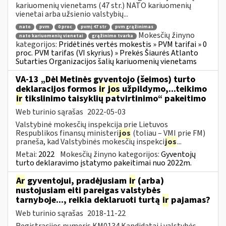
kariuomenių vienetams (47 str.) NATO kariuomenių
vienetai arba užsienio valstybių...
nato
pvm
0 proc
pvmį 47 str
pvm grąžinimas
Mokesčių žinyno
nato kariuomenių vienetai
grąžinimo tvarka
kategorijos:
Pridėtinės vertės mokestis » PVM tarifai » 0
proc. PVM tarifas (VI skyrius) » Prekės Šiaurės Atlanto
Sutarties Organizacijos šalių kariuomenių vienetams
VA-13 „Dėl Metinės gyventojo (šeimos) turto
deklaracijos formos
ir
jos
užpildymo,...teikimo
ir
tikslinimo taisyklių patvirtinimo“ pakeitimo
Web turinio sąrašas
2022-05-03
Valstybinė mokesčių inspekcija prie Lietuvos
Respublikos finansų ministeri
jos
(toliau – VMI prie FM)
praneša, kad Valstybinės mokesčių inspekci
jos
...
Metai:
2022
Mokesčių žinyno kategorijos:
Gyventojų
turto deklaravimo įstatymo pakeitimai nuo 2022m.
Ar
gyventojui, pradėjusiam
ir
(arba)
nustojusiam eiti pareigas valstybės
tarnyboje..., reikia deklaruoti turtą
ir
pajamas?
Web turinio sąrašas
2018-11-22
Registracijos numeris KM0134 Kandidatai į valstybės