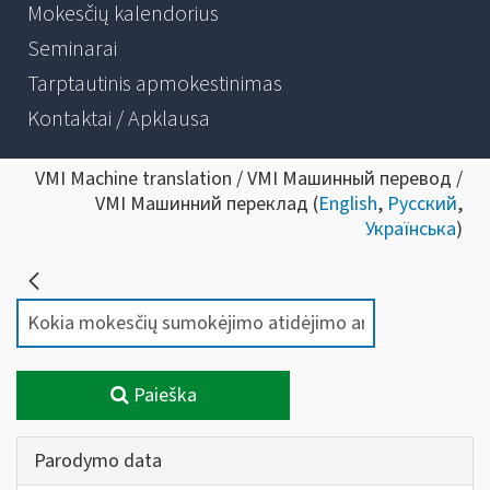
Mokesčių kalendorius
Seminarai
Tarptautinis apmokestinimas
Kontaktai / Apklausa
VMI Machine translation / VMI Машинный перевод /
VMI Машинний переклад (
English
,
Русский
,
Українська
)
Paieška
Parodymo data