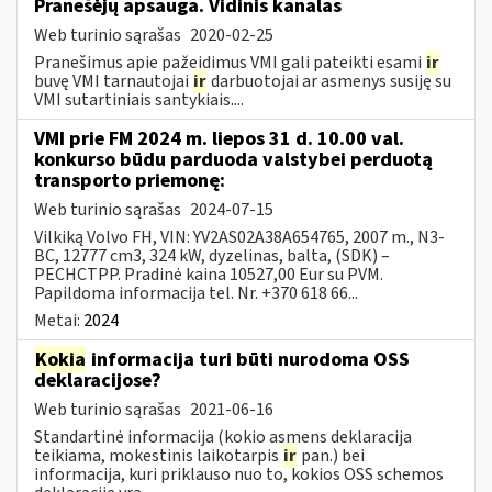
Pranešėjų apsauga. Vidinis kanalas
Web turinio sąrašas
2020-02-25
Pranešimus apie pažeidimus VMI gali pateikti esami
ir
buvę VMI tarnautojai
ir
darbuotojai ar asmenys susiję su
VMI sutartiniais santykiais....
VMI prie FM 2024 m. liepos 31 d. 10.00 val.
konkurso būdu parduoda valstybei perduotą
transporto priemonę:
Web turinio sąrašas
2024-07-15
Vilkiką Volvo FH, VIN: YV2AS02A38A654765, 2007 m., N3-
BC, 12777 cm3, 324 kW, dyzelinas, balta, (SDK) –
PECHCTPP. Pradinė kaina 10527,00 Eur su PVM.
Papildoma informacija tel. Nr. +370 618 66...
Metai:
2024
Kokia
informacija turi būti nurodoma OSS
deklaracijose?
Web turinio sąrašas
2021-06-16
Standartinė informacija (kokio asmens deklaracija
teikiama, mokestinis laikotarpis
ir
pan.) bei
informacija, kuri priklauso nuo to, kokios OSS schemos