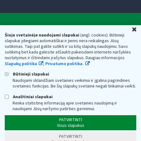
Valstybinė mokesčių inspekcija prie Lietuvos
U
Respublikos finansų ministerijos
Šioje svetainėje naudojami slapukai
(angl. cookies). Būtinieji
slapukai įdiegiami automatiškai ir jiems nėra reikalingas Jūsų
Biudžetinė įstaiga. Juridinio asmens kodas — 188659752,
sutikimas. Taip pat galite sutikti ir su kitų slapukų naudojimu. Savo
adresas: Vasario 16-osios g. 14, 01107 Vilnius, Lietuva, el.paštas:
sutikimą bet kada galėsite atšaukti pakeisdami interneto naršyklės
vmi@vmi.lt
, E. pristatymo dėžutės adresas 188659752
nustatymus ir ištrindami įrašytus slapukus. Daugiau informacijos
Duomenys apie Valstybinę mokesčių inspekciją prie Lietuvos
Slapukų politika
;
Privatumo politika.
Respublikos finansų ministerijos kaupiami ir saugomi Juridinių
asmenų registre
Būtinieji slapukai
Naudojami sklandžiam svetainės veikimui ir įgalina pagrindines
svetainės funkcijas. Be šių slapukų svetainė negali tinkamai veikti.
Analitiniai slapukai
Renka statistinę informaciją apie svetainės naudojimą ir
naudojami Jūsų naršymo patirties gerinimui.
PATVIRTINTI
Visus slapukus
PATVIRTINTI