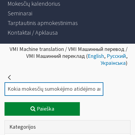
Mokesčių kalendorius
Seminarai
Tarptautinis apmokestinimas
Kontaktai / Apklausa
VMI Machine translation / VMI Машинный перевод /
VMI Машинний переклад (
English
,
Русский
,
Українська
)
Paieška
Kategorijos