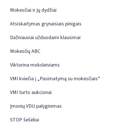
Mokesčiai ir jų dydžiai
Atsiskaitymas grynaisiais pinigais
Dažniausiai užduodami klausimai
Mokesčių ABC
Viktorina moksleiviams
VMI kviečia į „Pasimatymą su mokesčiais“
VMI turto aukcionai
Įmonių VDU palyginimas
STOP šešėliui