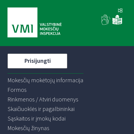
Prisijungti
Mokesčių mokėtojų informacija
Formos
Rinkmenos / Atviri duomenys
Skaičiuoklės ir pagalbininkai
Sąskaitos ir įmokų kodai
Mokesčių žinynas