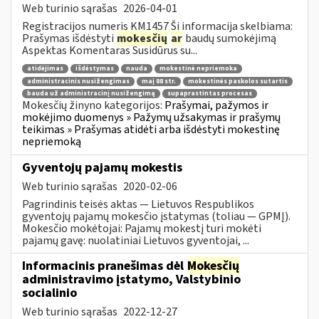
Web turinio sąrašas
2026-04-01
Registracijos numeris KM1457 Ši informacija skelbiama:
Prašymas išdėstyti
mokesčių
ar
baudų sumokėjimą
Aspektas Komentaras Susidūrus su...
atidėjimas
išdėstymas
nauda
mokestinė nepriemoka
administracinis nusižengimas
maį 88 str.
mokestinės paskolos sutartis
bauda už administracinį nusižengimą
supaprastintas procesas
Mokesčių žinyno kategorijos:
Prašymai, pažymos ir
mokėjimo duomenys » Pažymų užsakymas ir prašymų
teikimas » Prašymas atidėti arba išdėstyti mokestinę
nepriemoką
Gyventojų pajamų mokestis
Web turinio sąrašas
2020-02-06
Pagrindinis teisės aktas — Lietuvos Respublikos
gyventojų pajamų mokesčio įstatymas (toliau — GPMĮ).
Mokesčio mokėtojai: Pajamų mokestį turi mokėti
pajamų gavę: nuolatiniai Lietuvos gyventojai, ...
Informacinis pranešimas dėl
Mokesčių
administravimo įstatymo, Valstybinio
socialinio
Web turinio sąrašas
2022-12-27