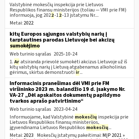
Valstybinė mokesčių inspekcija prie Lietuvos
Respublikos finansų ministerijos (toliau — VMI prie FM)
informuoja, jog 202
2
-1
2
-13 įstatymu Nr....
Metai:
2022
kitų Europos sąjungos valstybių narių į
tarptautines parodas Lietuvoje bei akcizų
sumokėjimo
Web turinio sąrašas
2025-10-24
1.
Ar
atsiranda prievolė sumokėti akcizus Lietuvoje už iš
kitų valstybių narių į Lietuvą atgabenamus alkoholinius
gėrimus, skirtus demonstruoti
ir
...
Informacinis pranešimas dėl VMI prie FM
viršininko 2023 m. balandžio 19 d. įsakymo Nr.
VA-27 „Dėl apskaitos dokumentų papildymo
tvarkos aprašo patvirtinimo“
Web turinio sąrašas
2023-04-24
Informuojame, kad Valstybinė
mokesčių
inspekcija prie
Lietuvos Respublikos finansų ministerijos,
įgyvendinama Lietuvos Respublikos
mokesčių
...
Metai:
2023
Mokesčių įstatymų pakeitimai:
MĮP 2021 »