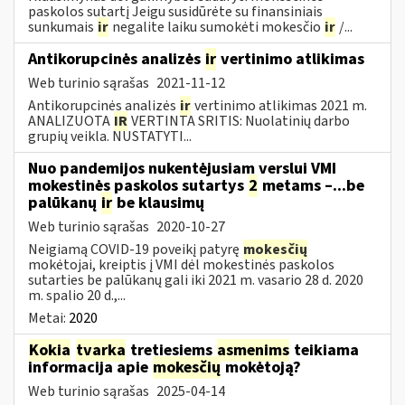
paskolos sutartį Jeigu susidūrėte su finansiniais
sunkumais
ir
negalite laiku sumokėti mokesčio
ir
/...
Antikorupcinės analizės
ir
vertinimo atlikimas
Web turinio sąrašas
2021-11-12
Antikorupcinės analizės
ir
vertinimo atlikimas 2021 m.
ANALIZUOTA
IR
VERTINTA SRITIS: Nuolatinių darbo
grupių veikla. NUSTATYTI...
Nuo pandemijos nukentėjusiam verslui VMI
mokestinės paskolos sutartys
2
metams –...be
palūkanų
ir
be klausimų
Web turinio sąrašas
2020-10-27
Neigiamą COVID-19 poveikį patyrę
mokesčių
mokėtojai, kreiptis į VMI dėl mokestinės paskolos
sutarties be palūkanų gali iki 2021 m. vasario 28 d. 2020
m. spalio 20 d.,...
Metai:
2020
Kokia
tvarka
tretiesiems
asmenims
teikiama
informacija apie
mokesčių
mokėtoją?
Web turinio sąrašas
2025-04-14