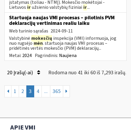
įstatymas (toliau - NTMĮ). Mokesčio mokėtojai -
Lietuvos
ir
užsienio valstybių fiziniai
ir
...
Startuoja naujas VMI procesas – pilotinis PVM
deklaracijų vertinimas realiu laiku
Web turinio sąrašas
2024-09-11
Valstybinė
mokesčių
inspekcija (VMI) informuoja, jog
nuo rugsėjo
mėn
. startuoja naujas VMI procesas –
pridėtinės vertės mokesčio (PVM) deklaracijų...
Metai:
2024
Pagrindinis:
Naujiena
20 Įrašų(-ai)
Rodoma nuo 41 iki 60 iš 7,293 irašų.
1
2
3
4
...
365
APIE VMI