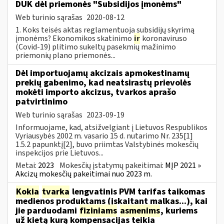
DUK dėl priemonės "Subsidijos įmonėms"
Web turinio sąrašas
2020-08-12
1. Koks teisės aktas reglamentuoja subsidijų skyrimą
įmonėms? Ekonomikos skatinimo
ir
koronaviruso
(Covid-19) plitimo sukeltų pasekmių mažinimo
priemonių plano priemonės...
Dėl importuojamų akcizais apmokestinamų
prekių gabenimo, kad neatsirastų prievolės
mokėti importo akcizus, tvarkos aprašo
patvirtinimo
Web turinio sąrašas
2023-09-19
Informuojame, kad, atsižvelgiant į Lietuvos Respublikos
Vyriausybės 2002 m. vasario 15 d. nutarimo Nr. 235[1]
1.5.2 papunktį[2], buvo priimtas Valstybinės mokesčių
inspekcijos prie Lietuvos...
Metai:
2023
Mokesčių įstatymų pakeitimai:
MĮP 2021 »
Akcizų mokesčių pakeitimai nuo 2023 m.
Kokia
tvarka
lengvatinis PVM tarifas taikomas
medienos produktams (įskaitant malkas...), kai
jie parduodami
fiziniams
asmenims
, kuriems
už kietą kurą kompensacijas teikia