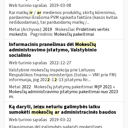
Web turinio sąrašas
2019-03-08
Kai malkų
ir
/
ar
medienos produktų, skirtų kūrenimui,
pardavimui išrašoma PVM sąskaita faktūra (kasos kvitas
neišduodamas), tai parduodamų malkų /...
Metai (Archyvas):
2019
Mokesčiai:
Pridėtinės vertės
mokestis
Pagrindinis:
Mokesčių pakeitimai
Informacinis pranešimas dėl
Mokesčių
administravimo įstatymo, Valstybinio
socialinio
Web turinio sąrašas
2022-12-27
Valstybinė mokesčių inspekcija prie Lietuvos
Respublikos finansų ministerijos (toliau — VMI prie FM)
informuoja, jog 202
2
-1
2
-13 įstatymu Nr....
Metai:
2022
Mokesčių įstatymų pakeitimai:
MĮP 2021 »
Mokesčių administravimo įstatymo pakeitimai nuo 2023
m.
Ką daryti, jeigu neturiu galimybės laiku
sumokėti
mokesčių
ar
administracinės baudos
Web turinio sąrašas
2019-03-22
Klausimynas dėl galimybės sudaryti mokestinės