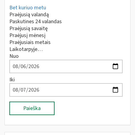
Bet kuriuo metu
Praėjusią valandą
Paskutines 24 valandas
Praėjusią savaitę
Praėjusį mėnesį
Praėjusiais metais
Laikotarpyje…
Nuo
Iki
Paieška