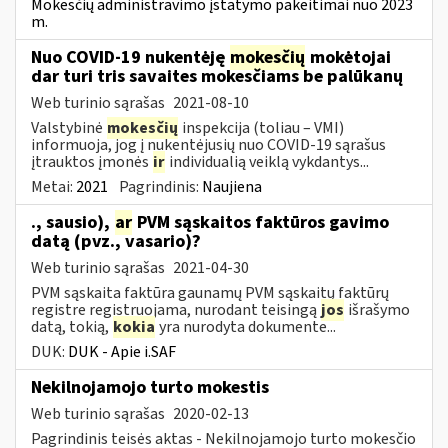
Mokesčių administravimo įstatymo pakeitimai nuo 2023
m.
Nuo COVID-19 nukentėję
mokesčių
mokėtojai
dar turi tris savaites mokesčiams be palūkanų
Web turinio sąrašas
2021-08-10
Valstybinė
mokesčių
inspekcija (toliau – VMI)
informuoja, jog į nukentėjusių nuo COVID-19 sąrašus
įtrauktos įmonės
ir
individualią veiklą vykdantys...
Metai:
2021
Pagrindinis:
Naujiena
., sausio),
ar
PVM sąskaitos faktūros gavimo
datą (pvz., vasario)?
Web turinio sąrašas
2021-04-30
PVM sąskaita faktūra gaunamų PVM sąskaitų faktūrų
registre registruojama, nurodant teisingą
jos
išrašymo
datą, tokią,
kokia
yra nurodyta dokumente...
DUK:
DUK - Apie i.SAF
Nekilnojamojo turto mokestis
Web turinio sąrašas
2020-02-13
Pagrindinis teisės aktas - Nekilnojamojo turto mokesčio