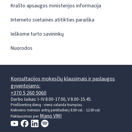
Krašto apsaugos ministerijos informacija
Interneto svetainės atitikties paraiška
Ieškome turto savininkų
Nuorodos
Konsultacijos mokesčių klausimais ir paslaugos
gyventojams:
+370 5 260 5060
Darbo laikas: I-IV 8.00-17.00, V 8.00-15.45.
Prieššventinę dieną - viena valanda trumpiau.
Kiekvieno mėnesio antrą penktadienį 8.00 val. - 12.00 val.
Mano VMI
Paklausimas per