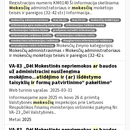
Registracijos numeris KM0140 Ši informacija skelbiama:
Mokesčių
administratoriaus ir
mokesčių
mokėtojo
teisės ir pareigos (32-42 str.) Informacija...
mokesčių administravimas
maį 38 str.
maį 39 str.
mokesčių mokėtojas
informacija apie mokesčių mokėtoją
informacijos teikimo tvarka
informacijos teikimo būdai
prašymas suteikti informaciją
informacijos teikimas žodžiu
informacijos teikimas raštu
vienkartinis informacijos teikimas
daugkartinis informacijos teikimas
Mokesčių žinyno kategorijos:
atsisakymas teikti informaciją
Mokesčių administravimas » Mokesčių administratoriaus
ir mokesčių mokėtojo teisės ir pareigos (32-42 s
VA-83 „Dėl Mokestinės nepriemokos
ar
baudos
už administracinį nusižengimą
mokėjimo...
atidėjimo
ir
(
ar
)
išdėstymo
taisyklių
ir
formų patvirtinimo“ pakeitimo“
Web turinio sąrašas
2025-03-31
Informuojame apie 2025 m. kovo 26 d. priimtą
Valstybinės
mokesčių
inspekcijos prie Lietuvos
Respublikos finansų ministerijos viršininko įsakymą Nr.
VA-23 „Dėl Valstybinės...
Metai:
2025
VA-83 „Dėl Mokestinės nepriemokos
ar
baudos