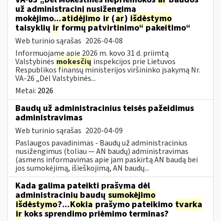
už administracinį nusižengimą
mokėjimo...
atidėjimo
ir
(
ar
)
išdėstymo
taisyklių
ir
formų patvirtinimo“ pakeitimo“
Web turinio sąrašas
2026-04-08
Informuojame apie 2026 m. kovo 31 d. priimtą
Valstybinės
mokesčių
inspekcijos prie Lietuvos
Respublikos finansų ministerijos viršininko įsakymą Nr.
VA-26 „Dėl Valstybinės...
Metai:
2026
Baudų už administracinius teisės pažeidimus
administravimas
Web turinio sąrašas
2020-04-09
Paslaugos pavadinimas - Baudų už administracinius
nusižengimus (toliau — AN baudų) administravimas
(asmens informavimas apie jam paskirtą AN baudą bei
jos sumokėjimą, išieškojimą, AN baudų...
Kada galima pateikti prašymą dėl
administracinių baudų
sumokėjimo
išdėstymo
?...
Kokia
prašymo pateikimo
tvarka
ir
koks sprendimo priėmimo terminas?