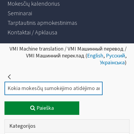
Mokesčių kalendorius
Seminarai
Tarptautinis apmokestinimas
Kontaktai / Apklausa
VMI Machine translation / VMI Машинный перевод /
VMI Машинний переклад (
English
,
Русский
,
Українська
)
Paieška
Kategorijos