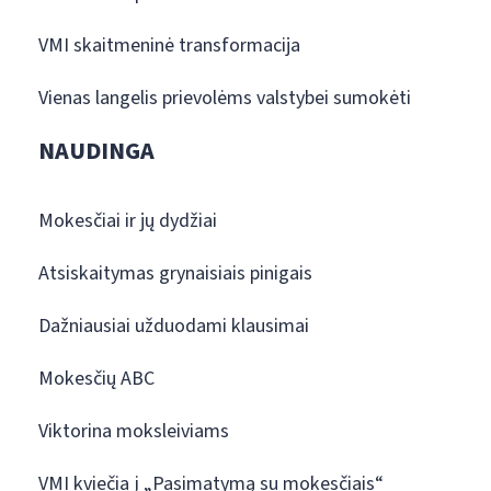
VMI skaitmeninė transformacija
Vienas langelis prievolėms valstybei sumokėti
NAUDINGA
Mokesčiai ir jų dydžiai
Atsiskaitymas grynaisiais pinigais
Dažniausiai užduodami klausimai
Mokesčių ABC
Viktorina moksleiviams
VMI kviečia į „Pasimatymą su mokesčiais“