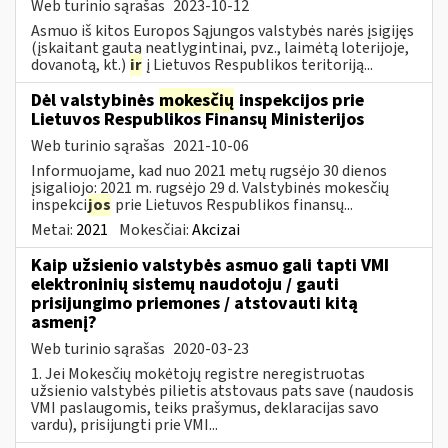
Web turinio sąrašas
2023-10-12
Asmuo iš kitos Europos Sąjungos valstybės narės įsigijęs
(įskaitant gautą neatlygintinai, pvz., laimėtą loterijoje,
dovanotą, kt.)
ir
į Lietuvos Respublikos teritoriją...
Dėl valstybinės
mokesčių
inspekcijos prie
Lietuvos Respublikos Finansų Ministerijos
Web turinio sąrašas
2021-10-06
Informuojame, kad nuo 2021 metų rugsėjo 30 dienos
įsigaliojo: 2021 m. rugsėjo 29 d. Valstybinės mokesčių
inspekci
jos
prie Lietuvos Respublikos finansų...
Metai:
2021
Mokesčiai:
Akcizai
Kaip užsienio valstybės asmuo gali tapti VMI
elektroninių sistemų naudotoju / gauti
prisijungimo priemones / atstovauti kitą
asmenį?
Web turinio sąrašas
2020-03-23
1. Jei Mokesčių mokėtojų registre neregistruotas
užsienio valstybės pilietis atstovaus pats save (naudosis
VMI paslaugomis, teiks prašymus, deklaracijas savo
vardu), prisijungti prie VMI...