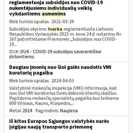
reglamentuoja subsidijos nuo COVID-19
nukentėjusiems individualią veiklą
vykdantiems
asmenims
Web turinio sąrašas
2021-03-29
Subsidijos skyrimo
tvarka
reglamentuota Lietuvos
Respublikos Vyriausybės 2021 m. kovo 24 d. nutarimu Nr.
167 patvirtintame Priemonės „Subsidijos nuo COVID-
19...
DUK:
DUK - COVID-19 subsidijos savarankiškai
dirbantiems
Daugiau įmonių nuo šiol galės naudotis VMI
kuratorių pagalba
Web turinio sąrašas
2024-04-03
Valstybinė mokesčių inspekcija (VMI) informuoja, kad
nuo šiol VMI kuratorius turės didesnis klientų skaičius.
Papildoma mokesčių specialistų pagalba bus teikiama
600 Vilniaus, Kauno, Klaipėdos,...
Metai:
2024
Pagrindinis:
Naujiena
Iš kitos Europos Sąjungos valstybės narės
įsigijau naują transporto priemonę