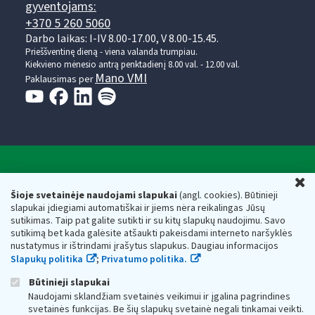
gyventojams:
+370 5 260 5060
Darbo laikas: I-IV 8.00-17.00, V 8.00-15.45.
Prieššventinę dieną - viena valanda trumpiau.
Kiekvieno mėnesio antrą penktadienį 8.00 val. - 12.00 val.
Mano VMI
Paklausimas per
Valstybinė mokesčių inspekcija prie Lietuvos
U
Respublikos finansų ministerijos
Šioje svetainėje naudojami slapukai
(angl. cookies). Būtinieji
slapukai įdiegiami automatiškai ir jiems nėra reikalingas Jūsų
Biudžetinė įstaiga. Juridinio asmens kodas — 188659752,
sutikimas. Taip pat galite sutikti ir su kitų slapukų naudojimu. Savo
adresas: Vasario 16-osios g. 14, 01107 Vilnius, Lietuva, el.paštas:
sutikimą bet kada galėsite atšaukti pakeisdami interneto naršyklės
vmi@vmi.lt
, E. pristatymo dėžutės adresas 188659752
nustatymus ir ištrindami įrašytus slapukus. Daugiau informacijos
Duomenys apie Valstybinę mokesčių inspekciją prie Lietuvos
Slapukų politika
;
Privatumo politika.
Respublikos finansų ministerijos kaupiami ir saugomi Juridinių
asmenų registre
Būtinieji slapukai
Naudojami sklandžiam svetainės veikimui ir įgalina pagrindines
svetainės funkcijas. Be šių slapukų svetainė negali tinkamai veikti.