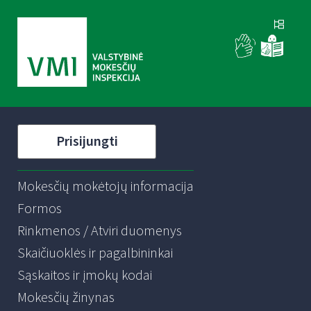
Prisijungti
Mokesčių mokėtojų informacija
Formos
Rinkmenos / Atviri duomenys
Skaičiuoklės ir pagalbininkai
Sąskaitos ir įmokų kodai
Mokesčių žinynas