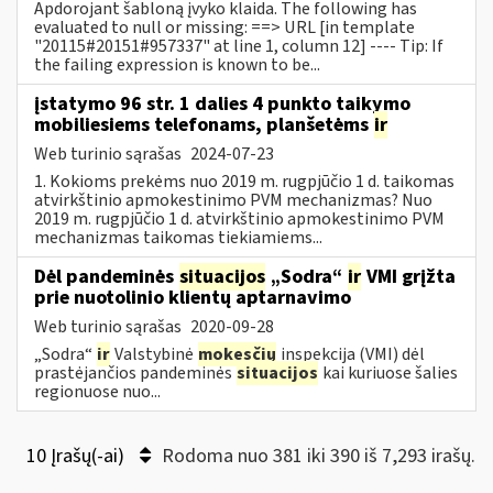
Apdorojant šabloną įvyko klaida. The following has
evaluated to null or missing: ==> URL [in template
"20115#20151#957337" at line 1, column 12] ---- Tip: If
the failing expression is known to be...
įstatymo 96 str. 1 dalies 4 punkto taikymo
mobiliesiems telefonams, planšetėms
ir
Web turinio sąrašas
2024-07-23
1. Kokioms prekėms nuo 2019 m. rugpjūčio 1 d. taikomas
atvirkštinio apmokestinimo PVM mechanizmas? Nuo
2019 m. rugpjūčio 1 d. atvirkštinio apmokestinimo PVM
mechanizmas taikomas tiekiamiems...
Dėl pandeminės
situacijos
„Sodra“
ir
VMI grįžta
prie nuotolinio klientų aptarnavimo
Web turinio sąrašas
2020-09-28
„Sodra“
ir
Valstybinė
mokesčių
inspekcija (VMI) dėl
prastėjančios pandeminės
situacijos
kai kuriuose šalies
regionuose nuo...
10 Įrašų(-ai)
Rodoma nuo 381 iki 390 iš 7,293 irašų.