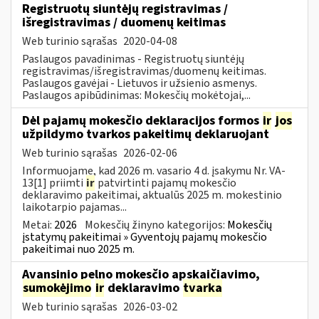
Registruotų siuntėjų registravimas /
išregistravimas / duomenų keitimas
Web turinio sąrašas
2020-04-08
Paslaugos pavadinimas - Registruotų siuntėjų
registravimas/išregistravimas/duomenų keitimas.
Paslaugos gavėjai - Lietuvos ir užsienio asmenys.
Paslaugos apibūdinimas: Mokesčių mokėtojai,...
Dėl pajamų mokesčio deklaracijos formos
ir
jos
užpildymo tvarkos pakeitimų deklaruojant
Web turinio sąrašas
2026-02-06
Informuojame, kad 2026 m. vasario 4 d. įsakymu Nr. VA-
13[1] priimti
ir
patvirtinti pajamų mokesčio
deklaravimo pakeitimai, aktualūs 2025 m. mokestinio
laikotarpio pajamas...
Metai:
2026
Mokesčių žinyno kategorijos:
Mokesčių
įstatymų pakeitimai » Gyventojų pajamų mokesčio
pakeitimai nuo 2025 m.
Avansinio pelno mokesčio apskaičiavimo,
sumokėjimo
ir
deklaravimo
tvarka
Web turinio sąrašas
2026-03-02