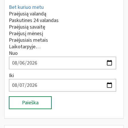
Bet kuriuo metu
Praėjusią valandą
Paskutines 24 valandas
Praėjusią savaitę
Praėjusį mėnesį
Praėjusiais metais
Laikotarpyje…
Nuo
Iki
Paieška