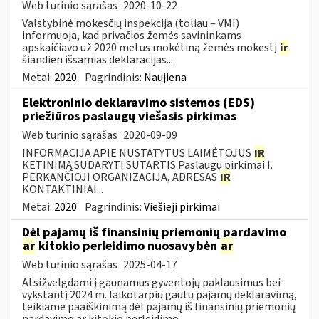
Web turinio sąrašas
2020-10-22
Valstybinė mokesčių inspekcija (toliau – VMI)
informuoja, kad privačios žemės savininkams
apskaičiavo už 2020 metus mokėtiną žemės mokestį
ir
šiandien išsamias deklaracijas...
Metai:
2020
Pagrindinis:
Naujiena
Elektroninio deklaravimo sistemos (EDS)
priežiūros paslaugų viešasis pirkimas
Web turinio sąrašas
2020-09-09
INFORMACIJA APIE NUSTATYTUS LAIMĖTOJUS
IR
KETINIMĄ SUDARYTI SUTARTIS Paslaugų pirkimai I.
PERKANČIOJI ORGANIZACIJA, ADRESAS
IR
KONTAKTINIAI...
Metai:
2020
Pagrindinis:
Viešieji pirkimai
Dėl pajamų iš finansinių priemonių pardavimo
ar
kitokio perleidimo nuosavybėn
ar
Web turinio sąrašas
2025-04-17
Atsižvelgdami į gaunamus gyventojų paklausimus bei
vykstantį 2024 m. laikotarpiu gautų pajamų deklaravimą,
teikiame paaiškinimą dėl pajamų iš finansinių priemonių
pardavimo ar kitokio perleidimo...