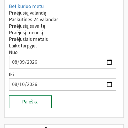
Bet kuriuo metu
Praėjusią valandą
Paskutines 24 valandas
Praėjusią savaitę
Praėjusį mėnesį
Praėjusiais metais
Laikotarpyje…
Nuo
Iki
Paieška