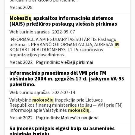
Metai:
2025
Mokesčių
apskaitos informacinės sistemos
(MAIS) priežiūros paslaugų viešasis pirkimas
Web turinio sąrašas
2022-09-07
INFORMACIJA APIE SUDARYTAS SUTARTIS Paslaugų
pirkimai I. PERKANČIOJI ORGANIZACIJA, ADRESAS
IR
KONTAKTINIAI DUOMENYS: I.1. Perkančiosios
organizacijos pavadinimas...
Metai:
2022
Pagrindinis:
Viešieji pirkimai
Informacinis pranešimas dėl VMI prie FM
viršininko 2004 m. gegužės 17 d. įsakymo VA-95
pakeitimo.
Web turinio sąrašas
2022-07-14
Valstybinė
mokesčių
inspekcija prie Lietuvos
Respublikos finansų ministerijos (toliau ― VMI prie FM)
informuoja apie Valstybinės
mokesčių
...
Metai:
2022
Pagrindinis:
Mokesčio naujiena
Su įmonės pinigais elgėsi kaip su asmeninės
piniginės turiniu