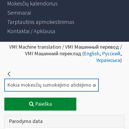
Mokesčių kalendorius
Seminarai
Tarptautinis apmokestinimas
Kontaktai / Apklausa
VMI Machine translation / VMI Машинный перевод /
VMI Машинний переклад (
English
,
Русский
,
Українська
)
Paieška
Parodymo data