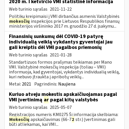
2020 m. I ketvirčio VMI statistinė informacija
Web turinio sąrašas
2021-11-22
Politikų kreipimaisi į VMI dirbančius asmenis Valstybinės
mokesčių
inspekcijos prie Lietuvos Respublikos finansų
ministerijos viršininko 2017 m. gruodžio 27 d. įsakymu...
Finansinių sunkumų dėl COVID-19 patyrę
individualią veiklą vykdantys gyventojai jau
gali kreiptis dėl VMI pagalbos priemonių
Web turinio sąrašas
2021-01-28
Standartizuos formos prašymas teikiamas per Mano
VMI. Valstybinė mokesčių inspekcija (toliau – VMI)
informuoja, kad gyventojai, vykdantys individualią veiklą,
kuri nebuvo įtraukta į apribotų veiklų...
Metai:
2021
Pagrindinis:
Naujiena
Kuriuo atveju mokestis apskaičiuojamas pagal
VMI įvertinimą
ar
pagal kitų valstybės
Web turinio sąrašas
2025-05-07
Registracijos numeris KM0275 Ši informacija skelbiama:
Mokesčių
apskaičiavimas (66-7
2
str.) Įvertinimas gali
būti atliekamas, kai VMI...