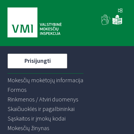
Prisijungti
Mokesčių mokėtojų informacija
Formos
Rinkmenos / Atviri duomenys
Skaičiuoklės ir pagalbininkai
Sąskaitos ir įmokų kodai
Mokesčių žinynas