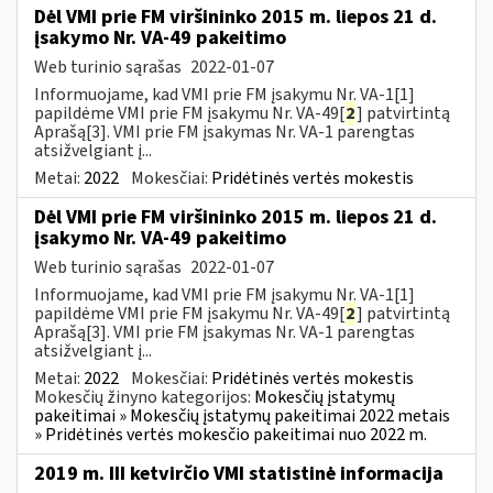
Dėl VMI prie FM viršininko 2015 m. liepos 21 d.
įsakymo Nr. VA-49 pakeitimo
Web turinio sąrašas
2022-01-07
Informuojame, kad VMI prie FM įsakymu Nr. VA-1[1]
papildėme VMI prie FM įsakymu Nr. VA-49[
2
] patvirtintą
Aprašą[3]. VMI prie FM įsakymas Nr. VA-1 parengtas
atsižvelgiant į...
Metai:
2022
Mokesčiai:
Pridėtinės vertės mokestis
Dėl VMI prie FM viršininko 2015 m. liepos 21 d.
įsakymo Nr. VA-49 pakeitimo
Web turinio sąrašas
2022-01-07
Informuojame, kad VMI prie FM įsakymu Nr. VA-1[1]
papildėme VMI prie FM įsakymu Nr. VA-49[
2
] patvirtintą
Aprašą[3]. VMI prie FM įsakymas Nr. VA-1 parengtas
atsižvelgiant į...
Metai:
2022
Mokesčiai:
Pridėtinės vertės mokestis
Mokesčių žinyno kategorijos:
Mokesčių įstatymų
pakeitimai » Mokesčių įstatymų pakeitimai 2022 metais
» Pridėtinės vertės mokesčio pakeitimai nuo 2022 m.
2019 m. III ketvirčio VMI statistinė informacija