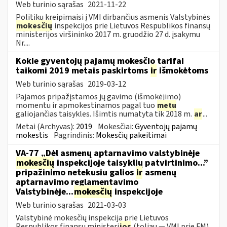
Web turinio sąrašas
2021-11-22
Politikų kreipimaisi į VMI dirbančius asmenis Valstybinės
mokesčių
inspekcijos prie Lietuvos Respublikos finansų
ministerijos viršininko 2017 m. gruodžio 27 d. įsakymu
Nr....
Kokie gyventojų pajamų mokesčio tarifai
taikomi 2019 metais paskirtoms
ir
išmokėtoms
Web turinio sąrašas
2019-03-12
Pajamos pripažįstamos jų gavimo (išmokėjimo)
momentu ir apmokestinamos pagal tuo
metu
galiojančias taisykles. Išimtis numatyta tik 2018 m.
ar
...
Metai (Archyvas):
2019
Mokesčiai:
Gyventojų pajamų
mokestis
Pagrindinis:
Mokesčių pakeitimai
VA-77 „Dėl asmenų aptarnavimo valstybinėje
mokesčių
inspekcijoje taisyklių patvirtinimo...”
pripažinimo netekusiu galios
ir
asmenų
aptarnavimo reglamentavimo
Valstybinėje...
mokesčių
inspekcijoje
Web turinio sąrašas
2021-03-03
Valstybinė mokesčių inspekcija prie Lietuvos
Respublikos finansų ministeri
jos
(toliau — VMI prie FM)