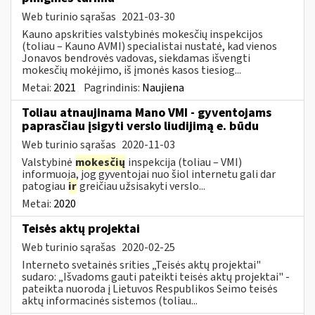
Web turinio sąrašas
2021-03-30
Kauno apskrities valstybinės mokesčių inspekcijos
(toliau – Kauno AVMI) specialistai nustatė, kad vienos
Jonavos bendrovės vadovas, siekdamas išvengti
mokesčių mokėjimo, iš įmonės kasos tiesiog...
Metai:
2021
Pagrindinis:
Naujiena
Toliau atnaujinama Mano VMI - gyventojams
paprasčiau įsigyti verslo liudijimą e. būdu
Web turinio sąrašas
2020-11-03
Valstybinė
mokesčių
inspekcija (toliau – VMI)
informuoja, jog gyventojai nuo šiol internetu gali dar
patogiau
ir
greičiau užsisakyti verslo...
Metai:
2020
Teisės aktų projektai
Web turinio sąrašas
2020-02-25
Interneto svetainės srities „Teisės aktų projektai"
sudaro: „Išvadoms gauti pateikti teisės aktų projektai" -
pateikta nuoroda į Lietuvos Respublikos Seimo teisės
aktų informacinės sistemos (toliau...