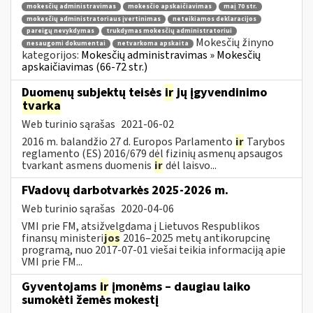
mokesčių administravimas
mokesčio apskaičiavimas
maį 70 str.
mokesčių administratoriaus įvertinimas
neteikiamos deklaracijos
pareigų nevykdymas
trukdymas mokesčių administratoriui
Mokesčių žinyno
nesaugomi dokumentai
netvarkoma apskaita
kategorijos:
Mokesčių administravimas » Mokesčių
apskaičiavimas (66-72 str.)
Duomenų subjektų teisės
ir
jų įgyvendinimo
tvarka
Web turinio sąrašas
2021-06-02
2016 m. balandžio 27 d. Europos Parlamento
ir
Tarybos
reglamento (ES) 2016/679 dėl fizinių asmenų apsaugos
tvarkant asmens duomenis
ir
dėl laisvo...
FVadovų darbotvarkės 2025-2026 m.
Web turinio sąrašas
2020-04-06
VMI prie FM, atsižvelgdama į Lietuvos Respublikos
finansų ministeri
jos
2016–2025 metų antikorupcinę
programą, nuo 2017-07-01 viešai teikia informaciją apie
VMI prie FM...
Gyventojams
ir
įmonėms – daugiau laiko
sumokėti žemės mokestį