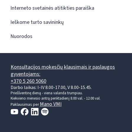
Interneto svetainės atitikties paraiška
Ieškome turto savininkų
Nuorodos
Konsultacijos mokesčių klausimais ir paslaugos
gyventojams:
+370 5 260 5060
Darbo laikas: I-IV 8.00-17.00, V 8.00-15.45.
Prieššventinę dieną - viena valanda trumpiau.
Kiekvieno mėnesio antrą penktadienį 8.00 val. - 12.00 val.
Mano VMI
Paklausimas per