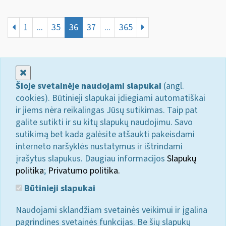
1
...
35
36
37
...
365
Uždaryti
Šioje svetainėje naudojami slapukai
(angl.
cookies). Būtinieji slapukai įdiegiami automatiškai
ir jiems nėra reikalingas Jūsų sutikimas. Taip pat
galite sutikti ir su kitų slapukų naudojimu. Savo
sutikimą bet kada galėsite atšaukti pakeisdami
interneto naršyklės nustatymus ir ištrindami
įrašytus slapukus. Daugiau informacijos
Slapukų
politika
;
Privatumo politika.
Būtinieji slapukai
Naudojami sklandžiam svetainės veikimui ir įgalina
pagrindines svetainės funkcijas. Be šių slapukų