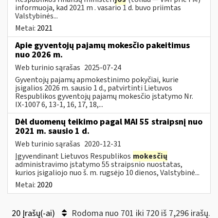
informuoja, kad 2021 m . vasario 1 d. buvo priimtas
Valstybinės...
Metai:
2021
Apie gyventojų pajamų mokesčio pakeitimus
nuo 2026 m.
Web turinio sąrašas
2025-07-24
Gyventojų pajamų apmokestinimo pokyčiai, kurie
įsigalios 2026 m. sausio 1 d., patvirtinti Lietuvos
Respublikos gyventojų pajamų mokesčio įstatymo Nr.
IX-1007 6, 13-1, 16, 17, 18,...
Dėl duomenų teikimo pagal MAI 55 straipsnį nuo
2021 m. sausio 1 d.
Web turinio sąrašas
2020-12-31
Įgyvendinant Lietuvos Respublikos
mokesčių
administravimo įstatymo 55 straipsnio nuostatas,
kurios įsigaliojo nuo š. m. rugsėjo 10 dienos, Valstybinė...
Metai:
2020
20 Įrašų(-ai)
Rodoma nuo 701 iki 720 iš 7,296 irašų.