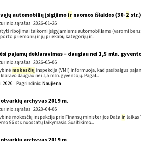
vųjų automobilių įsigijimo
ir
nuomos išlaidos (30-
2
str.)
urinio sąrašas
2026-01-26
tyti ribojimai taikomi įsigyjamiems automobiliams (varomi benz
porto priemonių ir jų priekabų kategorijų ir...
ėsi pajamų deklaravimas – daugiau nei 1,5 mln. gyvent
urinio sąrašas
2026-05-06
ybinė
mokesčių
inspekcija (VMI) informuoja, kad pasibaigus paja
eklaravo daugiau nei 1,5 mln. gyventojų. Pagal...
:
2026
Pagrindinis:
Naujiena
otvarkių archyvas 2019 m.
urinio sąrašas
2020-04-06
ybinė mokesčių inspekcija prie Finansų ministerijos Data
ir
laikas
ymo 96 str. nuostatų laikymasis. Susitikimo...
otvarkių archyvas 2019 m.