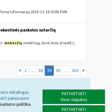
 Tema Informacija 2019-12-18 10:00 PVM
okestinės paskolos sutarčių
st.
mokesčių
mokėtojų, kurie buvo įtraukti į
1
...
38
39
40
...
365
 nėra reikalingas
PATVIRTINTI
aukti pakeisdami
Visus slapukus
ivatumo politika.
PATVIRTINTI