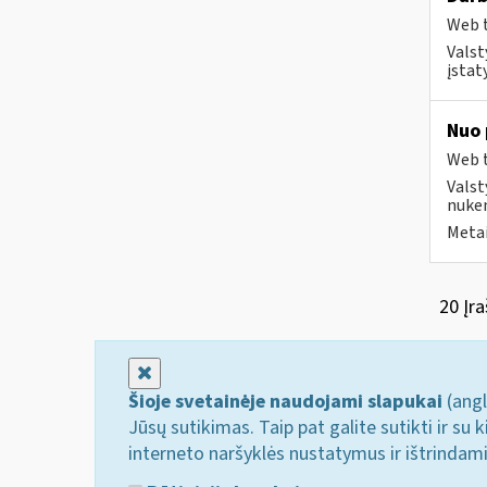
Web t
Valst
įstat
Nuo 
Web t
Valst
nuken
Metai
20 Įra
Uždaryti
Šioje svetainėje naudojami slapukai
(angl
Jūsų sutikimas. Taip pat galite sutikti ir s
interneto naršyklės nustatymus ir ištrindam