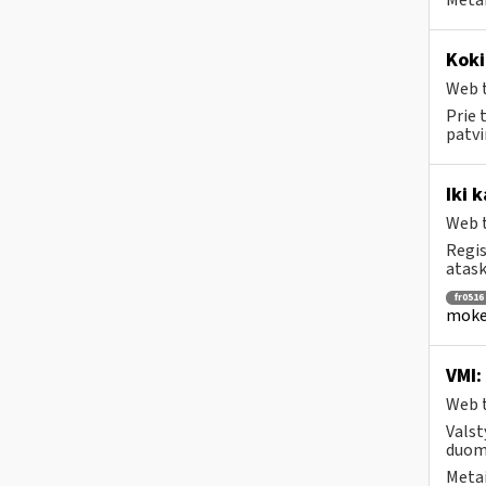
Metai
Koki
Web t
Prie 
patvi
Iki 
Web t
Regis
atask
fr0516
mokes
VMI:
Web t
Valst
duome
Metai