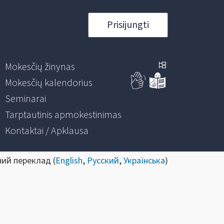
Prisijungti
Mokesčių žinynas
Mokesčių kalendorius
Seminarai
Tarptautinis apmokestinimas
Kontaktai / Apklausa
ний переклад (
English
,
Русский
,
Українська
)