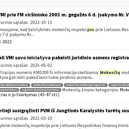
VMI prie FM viršininko 2003 m. gegužės 6 d. įsakymo Nr. 
urinio sąrašas
2022-10-11
muojame, kad Valstybinės mokesčių inspekci
jos
prie Lietuvos Res
 7 d. įsakymu Nr....
:
2022
li VMI savo iniciatyva pakeisti juridinio asmens regist
urinio sąrašas
2025-05-02
tracijos numeris KM0209 Ši informacija skelbiama:
Mokesčių
mokė
atyva gali būti pakeičiami tokie juridinio asmens...
čių administravimas
mokesčių mokėtojas
mokesčių mokėtojų registras
registro duo
Mokesčių žinyno kategorijos:
Moke
nų keitimas
registro duomenų keitimas
tras ir jo tvarkymas (43-47 str.)
ntieji susigrąžinti PVM iš Jungtinės Karalystės turėtų sus
urinio sąrašas
2021-03-10
ybinė mokesčių inspekcija prie Lietuvos Respublikos finansų minis