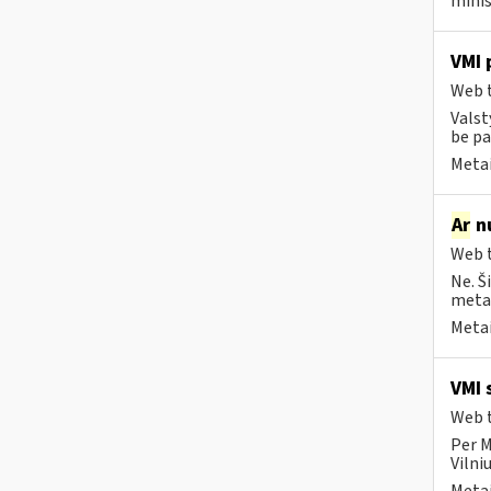
minis
VMI 
Web t
Valst
be pa
Metai
Ar
nu
Web t
Ne. Š
metai
Metai
VMI 
Web t
Per M
Vilni