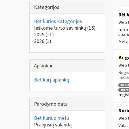
Kategorijos
Dėl 
Bet kurios kategorijos
Web t
Ieškome turto savininkų
(15)
Infor
2025
(11)
spalio
2026
(1)
Metai
Ar
ga
Aplankai
Web t
Regis
inici
Bet kurį aplanką
mokes
duome
regis
Parodymo data
Nori
Bet kuriuo metu
Web t
Praėjusią valandą
Valst