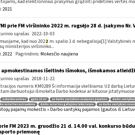
ojams, kad elektroninius prašymus grąžinti pridėtinės vertės moke
:
2021
VMI prie FM viršininko 2022 m. rugsėjo 28 d. įsakymo Nr. 
urinio sąrašas
2022-10-03
muojame, kad nuo 202
2
m. spalio 1 d. nebegalioja[1] Valstybinės 
sų ministerijos viršininko...
:
2022
Pagrindinis:
Mokesčio naujiena
 apmokestinamos išeitinės išmokos, išmokamos atleid
urinio sąrašas
2018-11-22
tracijos numeris KM0289 Ši informacija skelbiama: Už darbą Lietuv
stam darbuotojui išmokėta Darbo kodekse ar kituose įstatymuose 
nekonkuravimas
gpmį 22 str
su darbo santykiais susijusios pajamos
darbo santykiai
bo sutarties nutraukimo
darbo sutarties galiojimo laikotarpiu
su darbo santykiais nesu
tojų pajamų mokestis » Darbo santykių pajamos (gautos iš Lietuvo
prie FM 2023 m. gruodžio 21 d. 14.00 val. konkurso būd
sporto priemonę