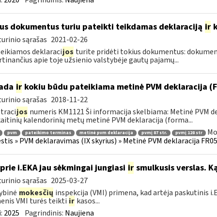
:
2020
Pagrindinis:
Naujiena
us dokumentus turiu pateikti teikdamas deklaraciją
ir
k
urinio sąrašas
2021-02-26
teikiamos deklaraci
jos
turite pridėti tokius dokumentus: dokumen
rtinančius apie toje užsienio valstybėje gautų pajamų...
kada
ir
kokiu būdu pateikiama metinė PVM deklaracija 
urinio sąrašas
2018-11-22
traci
jos
numeris KM1121 Ši informacija skelbiama: Metinė PVM dek
aitinių kalendorinių metų metinė PVM deklaracija (forma...
Mo
pvm
pateikimo terminas
metinė pvm deklaracija
pvmį 87 str.
pvmį 128 str
tis » PVM deklaravimas (IX skyrius) » Metinė PVM deklaracija FR051
 prie i.EKA jau sėkmingai jungiasi
ir
smulkusis verslas. Ką
urinio sąrašas
2025-03-27
ybinė
mokesčių
inspekcija (VMI) primena, kad artėja paskutinis 
nis VMI turės teikti
ir
kasos...
:
2025
Pagrindinis:
Naujiena