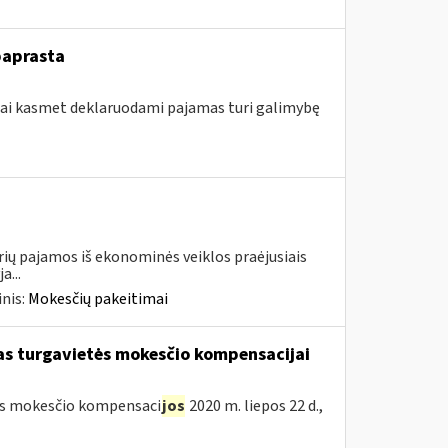
paprasta
ojai kasmet deklaruodami pajamas turi galimybę
urių pajamos iš ekonominės veiklos praėjusiais
a...
nis:
Mokesčių pakeitimai
škas turgavietės mokesčio kompensacijai
etės mokesčio kompensaci
jos
2020 m. liepos 22 d.,