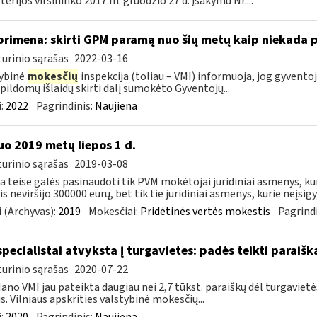
terijos viršininko 2017 m. gruodžio 27 d. įsakymu Nr....
primena: skirti GPM paramą nuo šių metų kaip niekada 
urinio sąrašas
2022-03-16
ybinė
mokesčių
inspekcija (toliau – VMI) informuoja, jog gyvent
pildomų išlaidų skirti dalį sumokėto Gyventojų...
:
2022
Pagrindinis:
Naujiena
o 2019 metų liepos 1 d.
urinio sąrašas
2019-03-08
ia teise galės pasinaudoti tik PVM mokėtojai juridiniai asmenys, k
s neviršijo 300000 eurų, bet tik tie juridiniai asmenys, kurie neįsigyj
 (Archyvas):
2019
Mokesčiai:
Pridėtinės vertės mokestis
Pagrindi
specialistai atvyksta į turgavietes: padės teikti parai
urinio sąrašas
2020-07-22
ano VMI jau pateikta daugiau nei 2,7 tūkst. paraiškų dėl turgavi
us. Vilniaus apskrities valstybinė mokesčių...