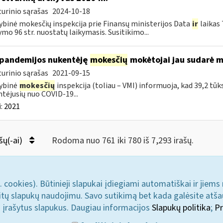
urinio sąrašas
2024-10-18
ybinė mokesčių inspekcija prie Finansų ministerijos Data
ir
laikas
ymo 96 str. nuostatų laikymasis. Susitikimo...
pandemijos nukentėję
mokesčių
mokėtojai jau sudarė m
urinio sąrašas
2021-09-15
ybinė
mokesčių
inspekcija (toliau – VMI) informuoja, kad 39,2 tūk
tėjusių nuo COVID-19...
:
2021
šų(-ai)
Rodoma nuo 761 iki 780 iš 7,293 irašų.
. cookies). Būtinieji slapukai įdiegiami automatiškai ir jiems
u kitų slapukų naudojimu. Savo sutikimą bet kada galėsite atš
i įrašytus slapukus. Daugiau informacijos
Slapukų politika
;
Pr