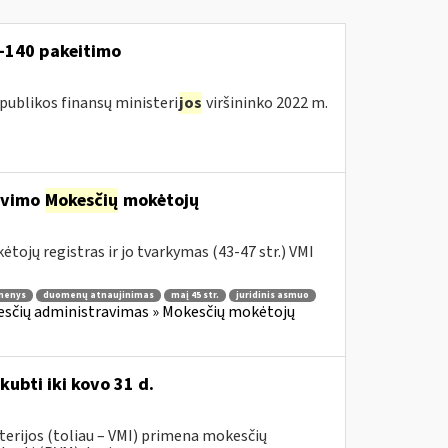
V-140 pakeitimo
publikos finansų ministeri
jos
viršininko 2022 m.
ravimo
Mokesčių
mokėtojų
tojų registras ir jo tvarkymas (43-47 str.) VMI
menys
duomenų atnaujinimas
maį 45 str.
juridinis asmuo
sčių administravimas » Mokesčių mokėtojų
kubti iki kovo 31 d.
terijos (toliau – VMI) primena mokesčių