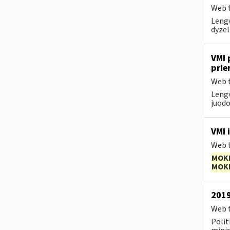
Web t
Lengv
dyzel
VMI 
prie
Web t
Lengv
juodo
VMI i
Web t
MOK
MOK
2019
Web t
Polit