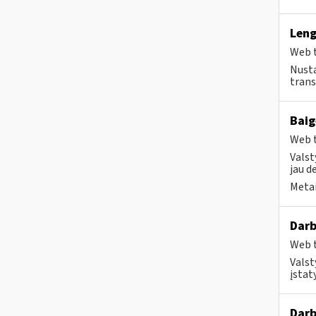
Leng
Web t
Nusta
trans
Baig
Web t
Valst
jau d
Metai
Darb
Web t
Valst
įstat
Darb