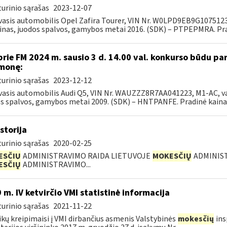
urinio sąrašas
2023-12-07
asis automobilis Opel Zafira Tourer, VIN Nr. W0LPD9EB9G1075123, M1
inas, juodos spalvos, gamybos metai 2016. (SDK) – PTPEPMRA. Prad
prie FM 2024 m. sausio 3 d. 14.00 val. konkurso būdu p
monę:
urinio sąrašas
2023-12-12
asis automobilis Audi Q5, VIN Nr. WAUZZZ8R7AA041223, M1-AC, var. d
s spalvos, gamybos metai 2009. (SDK) – HNTPANFE. Pradinė kaina 7
storija
urinio sąrašas
2020-02-25
ESČIŲ
ADMINISTRAVIMO RAIDA LIETUVOJE
MOKESČIŲ
ADMINIST
ESČIŲ
ADMINISTRAVIMO...
 m. IV ketvirčio VMI statistinė informacija
urinio sąrašas
2021-11-22
ikų kreipimaisi į VMI dirbančius asmenis Valstybinės
mokesčių
ins