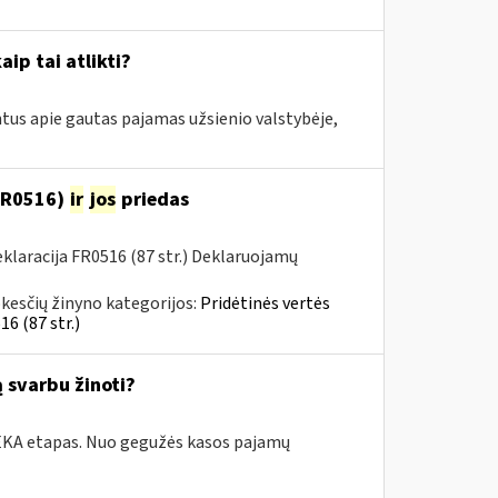
aip tai atlikti?
tus apie gautas pajamas užsienio valstybėje,
(FR0516)
ir
jos
priedas
laracija FR0516 (87 str.) Deklaruojamų
kesčių žinyno kategorijos:
Pridėtinės vertės
6 (87 str.)
 svarbu žinoti?
i.EKA etapas. Nuo gegužės kasos pajamų