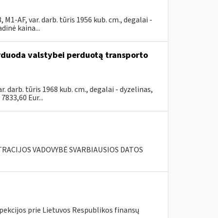
-AF, var. darb. tūris 1956 kub. cm., degalai -
inė kaina...
arduoda valstybei perduotą transporto
arb. tūris 1968 kub. cm., degalai - dyzelinas,
833,60 Eur...
RACIJOS VADOVYBĖ SVARBIAUSIOS DATOS
pekcijos prie Lietuvos Respublikos finansų