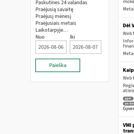
mokėt
Paskutines 24 valandas
Praėjusią savaitę
Metai
Praėjusį mėnesį
Praėjusiais metais
Dėl 
Laikotarpyje…
Web t
Nuo
Iki
Infor
finan
Metai
Paieška
Kaip
Web t
Regis
atlei
gpm
po dar
Gyven
VMI 
tran