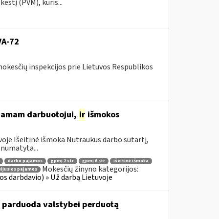
stį (PVM), kuris...
VA-72
mokesčių inspekcijos prie Lietuvos Respublikos
žiamam darbuotojui,
ir
išmokos
oje Išeitinė išmoka Nutraukus darbo sutartį,
numatyta...
darbo pajamos
gpmį 2 str
gpmį 6 str
išeitinė išmoka
Mokesčių žinyno kategorijos:
sijusios pajamos
s darbdavio) » Už darbą Lietuvoje
u parduoda valstybei perduotą