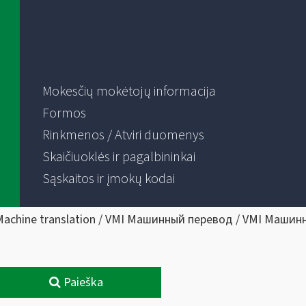
Mokesčių mokėtojų informacija
Formos
Rinkmenos / Atviri duomenys
Skaičiuoklės ir pagalbininkai
Sąskaitos ir įmokų kodai
Machine translation / VMI Машинный перевод / VMI Машин
Paieška