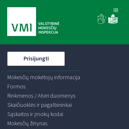
Prisijungti
Mokesčių mokėtojų informacija
Formos
Rinkmenos / Atviri duomenys
Skaičiuoklės ir pagalbininkai
Sąskaitos ir įmokų kodai
Mokesčių žinynas