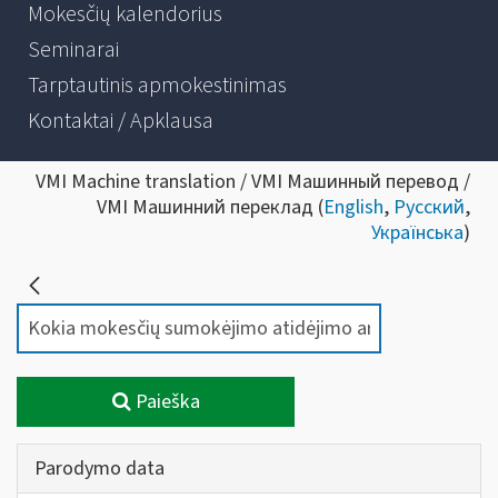
Mokesčių kalendorius
Seminarai
Tarptautinis apmokestinimas
Kontaktai / Apklausa
VMI Machine translation / VMI Машинный перевод /
VMI Машинний переклад (
English
,
Русский
,
Українська
)
Paieška
Parodymo data