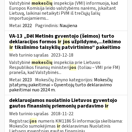
Valstybinė
mokesčių
inspekcija (VMI) informuoja, kad
Europos Komisija leido valstybėms narėms, įskaitant
Lietuvą, laikinai netaikyti PVM iš trečiųjų šalių
importuojamiems...
Metai:
2022
Pagrindinis:
Naujiena
VA-13 „Dėl Metinės gyventojo (šeimos) turto
deklaracijos formos
ir
jos
užpildymo,...teikimo
ir
tikslinimo taisyklių patvirtinimo“ pakeitimo
Web turinio sąrašas
2023-12-18
Valstybinė
mokesčių
inspekcija prie Lietuvos
Respublikos finansų ministeri
jos
(toliau – VMI prie FM)
praneša, kad Valstybinės...
Metai:
2023
Mokesčių žinyno kategorijos:
Mokesčių
įstatymų pakeitimai » Gyventojų turto deklaravimo
pakeitimai nuo 2024 m.
deklaruojamos nuolatinio Lietuvos gyventojo
gautos finansinių priemonių pardavimo
ir
Web turinio sąrašas
2018-11-22
Registraci
jos
numeris KM1186 Ši informacija skelbiama:
Mokesčio sumokėjimas
ir
deklaravimas Nuolatinis
Lietuvos gyventojas gautas finansinių...