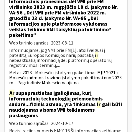
Informacinis pranešimas dėl VMI prie FM
viršininko 2023 m. rugpjūčio 10 d. įsakymo Nr.
VA-56 „Dėl VMI prie FM viršininko 2022 m.
gruodžio 23 d. įsakymo Nr. VA-95 „Dėl
informacijos apie platformose vykdomas
veiklas teikimo VMI taisyklių patvirtinimo“
pakeitimo“
Web turinio sąrašas
2023-08-11
Informuojame, jog VMI prie FM[1], atsižvelgusi į
pateiktą Europos Komisijos narių pastabą
ir
nebeaktualią informaciją dėl platformų operatorių
registravimosi terminų,...
Metai:
2023
Mokesčių įstatymų pakeitimai:
MĮP 2021 »
Mokesčių administravimo įstatymo pakeitimai nuo 2023
m.
Pagrindinis:
Mokesčio naujiena
Ar
supaprastintas įgaliojimas, kurį
informacinių technologijų priemonėmis
sudarė...fizinis asmuo, yra tinkamas
ir
gali būti
naudojamas visoms VMI teikiamoms
paslaugoms
Web turinio sąrašas
2024-10-17
Registracijos numeris KM0116 Ši informacija skelbiama: