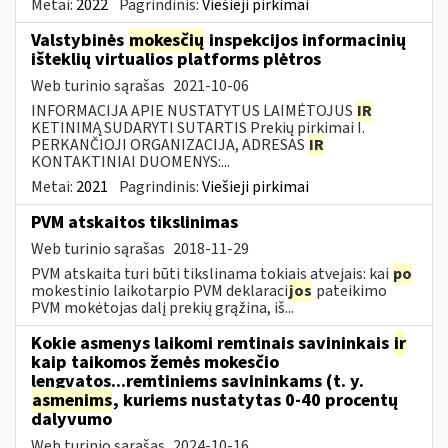
Metai:
2022
Pagrindinis:
Viešieji pirkimai
Valstybinės
mokesčių
inspekcijos informacinių
išteklių virtualios platforms plėtros
Web turinio sąrašas
2021-10-06
INFORMACIJA APIE NUSTATYTUS LAIMĖTOJUS
IR
KETINIMĄ SUDARYTI SUTARTIS Prekių pirkimai I.
PERKANČIOJI ORGANIZACIJA, ADRESAS
IR
KONTAKTINIAI DUOMENYS:...
Metai:
2021
Pagrindinis:
Viešieji pirkimai
PVM atskaitos tikslinimas
Web turinio sąrašas
2018-11-29
PVM atskaita turi būti tikslinama tokiais atvejais: kai
po
mokestinio laikotarpio PVM deklaraci
jos
pateikimo
PVM mokėtojas dalį prekių grąžina, iš...
Kokie asmenys laikomi remtinais savininkais
ir
kaip taikomos žemės mokesčio
lengvatos...remtiniems savininkams (t. y.
asmenims
, kuriems nustatytas 0-40 procentų
dalyvumo
Web turinio sąrašas
2024-10-16