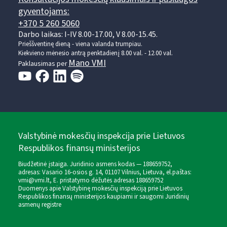
gyventojams:
+370 5 260 5060
Darbo laikas: I-IV 8.00-17.00, V 8.00-15.45.
Prieššventinę dieną - viena valanda trumpiau.
Kiekvieno mėnesio antrą penktadienį 8.00 val. - 12.00 val.
Mano VMI
Paklausimas per
Valstybinė mokesčių inspekcija prie Lietuvos
Respublikos finansų ministerijos
Biudžetinė įstaiga. Juridinio asmens kodas — 188659752,
adresas: Vasario 16-osios g. 14, 01107 Vilnius, Lietuva, el.paštas:
vmi@vmi.lt
, E. pristatymo dėžutės adresas 188659752
Duomenys apie Valstybinę mokesčių inspekciją prie Lietuvos
Respublikos finansų ministerijos kaupiami ir saugomi Juridinių
asmenų registre