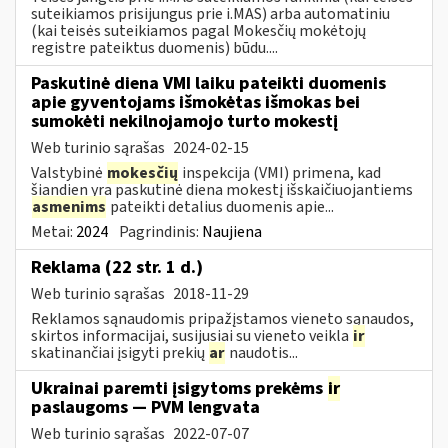
suteikiamos prisijungus prie i.MAS) arba automatiniu
(kai teisės suteikiamos pagal Mokesčių mokėtojų
registre pateiktus duomenis) būdu....
Paskutinė diena VMI laiku pateikti duomenis
apie gyventojams išmokėtas išmokas bei
sumokėti nekilnojamojo turto mokestį
Web turinio sąrašas
2024-02-15
Valstybinė
mokesčių
inspekcija (VMI) primena, kad
šiandien yra paskutinė diena mokestį išskaičiuojantiems
asmenims
pateikti detalius duomenis apie...
Metai:
2024
Pagrindinis:
Naujiena
Reklama (22 str. 1 d.)
Web turinio sąrašas
2018-11-29
Reklamos sąnaudomis pripažįstamos vieneto sąnaudos,
skirtos informacijai, susijusiai su vieneto veikla
ir
skatinančiai įsigyti prekių
ar
naudotis...
Ukrainai paremti įsigytoms prekėms
ir
paslaugoms — PVM lengvata
Web turinio sąrašas
2022-07-07