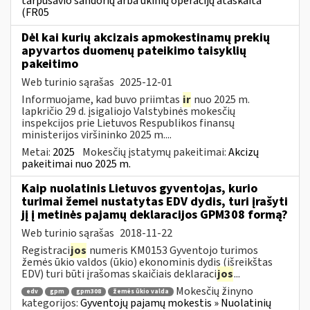
tarpusavio sandorių arba ūkinių operacijų ataskaita
(FR05
Dėl kai kurių akcizais apmokestinamų prekių
apyvartos duomenų pateikimo taisyklių
pakeitimo
Web turinio sąrašas
2025-12-01
Informuojame, kad buvo priimtas
ir
nuo 2025 m.
lapkričio 29 d. įsigaliojo Valstybinės mokesčių
inspekcijos prie Lietuvos Respublikos finansų
ministerijos viršininko 2025 m....
Metai:
2025
Mokesčių įstatymų pakeitimai:
Akcizų
pakeitimai nuo 2025 m.
Kaip nuolatinis Lietuvos gyventojas, kurio
turimai žemei nustatytas EDV dydis, turi įrašyti
jį į metinės pajamų deklaracijos GPM308 formą?
Web turinio sąrašas
2018-11-22
Registraci
jos
numeris KM0153 Gyventojo turimos
žemės ūkio valdos (ūkio) ekonominis dydis (išreikštas
EDV) turi būti įrašomas skaičiais deklaraci
jos
...
Mokesčių žinyno
edv
gpm
gpm308
žemės ūkio valda
kategorijos:
Gyventojų pajamų mokestis » Nuolatinių