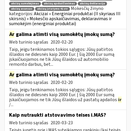
akcizų sumokėjimas
akcizų apskaičiavimas
akcizų deklaracija
Mokesčių žinyno
akcizų avansas
akcizų įstatymo 41 str
kategorijos:
Akcizai » Energiniai produktai (II skyriaus III
skirsnis) » Mokesčio apskaičiavimas, deklaravimas ir
sumokėjim (energiniai produktai)
Ar
galima atimti visą sumokėtų įmokų sumą?
Web turinio sąrašas
2020-02-20
Taip, jeigu tenkinamos tokios sąlygos: Jūsų patirtos
išlaidos ne didesnės kaip 2000 Eur. Į šią 2000 Eur sumą
įskaičiuojamos ne tik Jūsų išlaidos už automobilio
remonto darbus, bet...
Ar
galima atimti visą sumokėtų įmokų sumą?
Web turinio sąrašas
2020-02-20
Taip, jeigu tenkinamos tokios sąlygos: Jūsų patirtos
išlaidos ne didesnės kaip 2000 Eur. Į šią 2000 Eur sumą
įskaičiuojamos ne tik Jūsų išlaidos už pastatų apdailos
ir
/...
Kaip nutraukti atstovavimo teises i.MAS?
Web turinio sąrašas
2020-03-23
Teisės jungtis prie i.MAS suteikiamos rankiniu (kai teisės