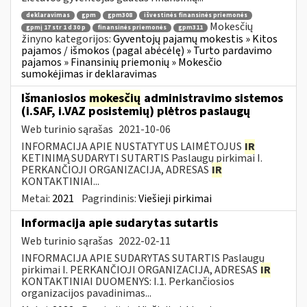
deklaravimas
gpm
gpm308
išvestinės finansinės priemonės
Mokesčių
gpmį 17 str 1 d 30 p
finansinės priemonės
gpm311
žinyno kategorijos:
Gyventojų pajamų mokestis » Kitos
pajamos / išmokos (pagal abėcėlę) » Turto pardavimo
pajamos » Finansinių priemonių » Mokesčio
sumokėjimas ir deklaravimas
Išmaniosios
mokesčių
administravimo sistemos
(i.SAF, i.VAZ posistemių) plėtros paslaugų
Web turinio sąrašas
2021-10-06
INFORMACIJA APIE NUSTATYTUS LAIMĖTOJUS
IR
KETINIMĄ SUDARYTI SUTARTIS Paslaugų pirkimai I.
PERKANČIOJI ORGANIZACIJA, ADRESAS
IR
KONTAKTINIAI...
Metai:
2021
Pagrindinis:
Viešieji pirkimai
Informacija apie sudarytas sutartis
Web turinio sąrašas
2022-02-11
INFORMACIJA APIE SUDARYTAS SUTARTIS Paslaugų
pirkimai I. PERKANČIOJI ORGANIZACIJA, ADRESAS
IR
KONTAKTINIAI DUOMENYS: I.1. Perkančiosios
organizacijos pavadinimas...