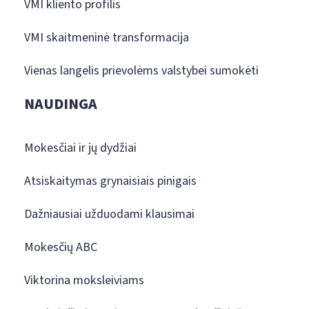
VMI kliento profilis
VMI skaitmeninė transformacija
Vienas langelis prievolėms valstybei sumokėti
NAUDINGA
Mokesčiai ir jų dydžiai
Atsiskaitymas grynaisiais pinigais
Dažniausiai užduodami klausimai
Mokesčių ABC
Viktorina moksleiviams