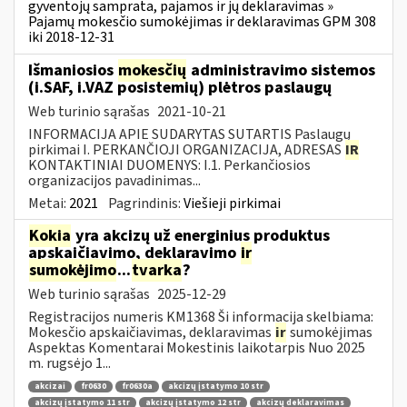
gyventojų samprata, pajamos ir jų deklaravimas »
Pajamų mokesčio sumokėjimas ir deklaravimas GPM 308
iki 2018-12-31
Išmaniosios
mokesčių
administravimo sistemos
(i.SAF, i.VAZ posistemių) plėtros paslaugų
Web turinio sąrašas
2021-10-21
INFORMACIJA APIE SUDARYTAS SUTARTIS Paslaugų
pirkimai I. PERKANČIOJI ORGANIZACIJA, ADRESAS
IR
KONTAKTINIAI DUOMENYS: I.1. Perkančiosios
organizacijos pavadinimas...
Metai:
2021
Pagrindinis:
Viešieji pirkimai
Kokia
yra akcizų už energinius produktus
apskaičiavimo, deklaravimo
ir
sumokėjimo
...
tvarka
?
Web turinio sąrašas
2025-12-29
Registracijos numeris KM1368 Ši informacija skelbiama:
Mokesčio apskaičiavimas, deklaravimas
ir
sumokėjimas
Aspektas Komentarai Mokestinis laikotarpis Nuo 2025
m. rugsėjo 1...
akcizai
fr0630
fr0630a
akcizų įstatymo 10 str
akcizų įstatymo 11 str
akcizų įstatymo 12 str
akcizų deklaravimas