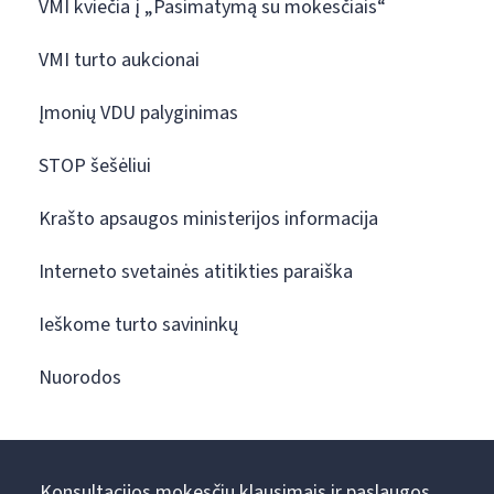
VMI kviečia į „Pasimatymą su mokesčiais“
VMI turto aukcionai
Įmonių VDU palyginimas
STOP šešėliui
Krašto apsaugos ministerijos informacija
Interneto svetainės atitikties paraiška
Ieškome turto savininkų
Nuorodos
Konsultacijos mokesčių klausimais ir paslaugos