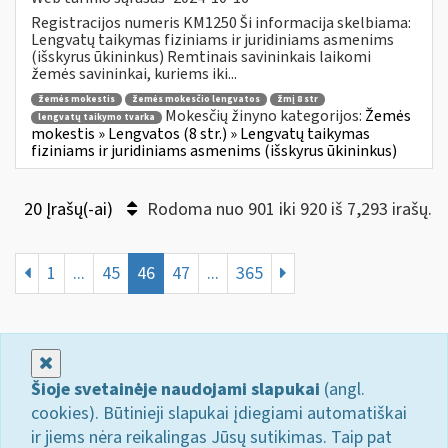
Registracijos numeris KM1250 Ši informacija skelbiama:
Lengvatų taikymas fiziniams ir juridiniams asmenims
(išskyrus ūkininkus) Remtinais savininkais laikomi
žemės savininkai, kuriems iki...
žemės mokestis
žemės mokesčio lengvatos
žmį 8 str
Mokesčių žinyno kategorijos:
Žemės
lengvatų taikymo tvarka
mokestis » Lengvatos (8 str.) » Lengvatų taikymas
fiziniams ir juridiniams asmenims (išskyrus ūkininkus)
20 Įrašų(-ai)
Rodoma nuo 901 iki 920 iš 7,293 irašų.
1
...
45
46
47
...
365
Uždaryti
Šioje svetainėje naudojami slapukai
(angl.
cookies). Būtinieji slapukai įdiegiami automatiškai
ir jiems nėra reikalingas Jūsų sutikimas. Taip pat