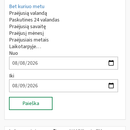
Bet kuriuo metu
Praėjusią valandą
Paskutines 24 valandas
Praėjusią savaitę
Praėjusį mėnesį
Praėjusiais metais
Laikotarpyje…
Nuo
Iki
Paieška