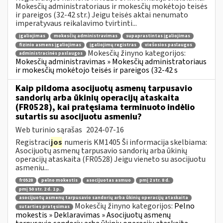
Mokesčių administratoriaus ir mokesčių mokėtojo teisės
ir pareigos (32-42 str.) Jeigu teisės aktai nenumato
imperatyvaus reikalavimo tvirtinti...
įgaliojimas
mokesčių administravimas
supaprastintas įgaliojimas
fizinio asmens įgaliojimas
įgaliojimų registras
viešosios paslaugos
Mokesčių žinyno kategorijos:
administracinės paslaugos
Mokesčių administravimas » Mokesčių administratoriaus
ir mokesčių mokėtojo teisės ir pareigos (32-42 s
Kaip pildoma asocijuotų asmenų tarpusavio
sandorių arba ūkinių operacijų ataskaita
(FR0528), kai pratęsiama terminuoto indėlio
sutartis su asocijuotu asmeniu?
Web turinio sąrašas
2024-07-16
Registraci
jos
numeris KM1405 Ši informacija skelbiama:
Asocijuotų asmenų tarpusavio sandorių arba ūkinių
operacijų ataskaita (FR0528) Jeigu vieneto su asocijuotu
asmeniu...
fr0528
pelno mokestis
asocijuotas asmuo
pmį 2 str. 8 d.
pmį 50 str. 2 d. 1 p.
asocijuotų asmenų tarpusavio sandorių arba ūkinių operacijų ataskaita
Mokesčių žinyno kategorijos:
Pelno
sutarties pratęsimas
mokestis » Deklaravimas » Asocijuotų asmenų