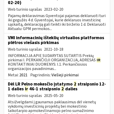
02-20)
Web turinio sąrašas
2023-02-20
Pajamų deklaravimas Gyventojai pajamas deklaruoti turi
iki gegužės 4 d. Gyventojai, kurie deklaruos investicinę
sąskaitą, deklaraciją gali teikti iki birželio 1 d. Deklaruoti
Aktualu: GPM permokos...
VMI informacinių išteklių virtualios platformos
plėtros viešasis pirkimas
Web turinio sąrašas
2021-10-18
INFORMACIJA APIE SUDARYTAS SUTARTIS Prekių
pirkimai I. PERKANČIOJI ORGANIZACIJA, ADRESAS
IR
KONTAKTINIAI DUOMENYS: I.1. Perkančiosios
organizacijos pavadinimas...
Metai:
2021
Pagrindinis:
Viešieji pirkimai
Dėl LR Pelno mokesčio įstatymo
2
straipsnio 12-
1 dalies
ir
46-1 straipsnio
2
dalies
Web turinio sąrašas
2025-05-20
Atsižvelgdami į gaunamus paklausimus dėl vienetų
vykdomų investicinių projektų bei mokestinio
laikotarpio apmokestinamojo pelno sumažinimo