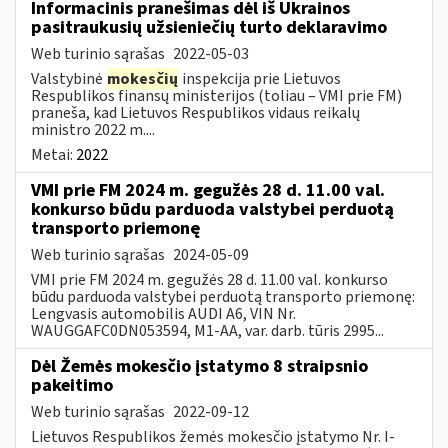
Informacinis pranešimas dėl iš Ukrainos
pasitraukusių užsieniečių turto deklaravimo
Web turinio sąrašas
2022-05-03
Valstybinė
mokesčių
inspekcija prie Lietuvos
Respublikos finansų ministerijos (toliau – VMI prie FM)
praneša, kad Lietuvos Respublikos vidaus reikalų
ministro 2022 m....
Metai:
2022
VMI prie FM 2024 m. gegužės 28 d. 11.00 val.
konkurso būdu parduoda valstybei perduotą
transporto priemonę
Web turinio sąrašas
2024-05-09
VMI prie FM 2024 m. gegužės 28 d. 11.00 val. konkurso
būdu parduoda valstybei perduotą transporto priemonę:
Lengvasis automobilis AUDI A6, VIN Nr.
WAUGGAFC0DN053594, M1-AA, var. darb. tūris 2995...
Dėl Žemės mokesčio įstatymo 8 straipsnio
pakeitimo
Web turinio sąrašas
2022-09-12
Lietuvos Respublikos žemės mokesčio įstatymo Nr. I-