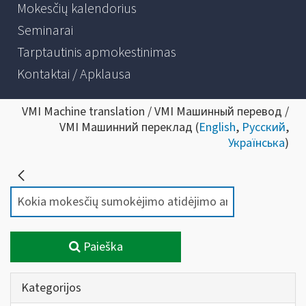
Mokesčių kalendorius
Seminarai
Tarptautinis apmokestinimas
Kontaktai / Apklausa
VMI Machine translation / VMI Машинный перевод /
VMI Машинний переклад (
English
,
Русский
,
Українська
)
Paieška
Kategorijos