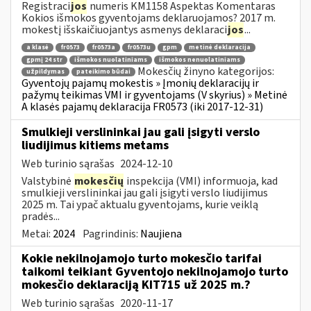
Registraci
jos
numeris KM1158 Aspektas Komentaras
Kokios išmokos gyventojams deklaruojamos? 2017 m.
mokestį išskaičiuojantys asmenys deklaraci
jos
...
a klasė
fr0573
fr0573a
fr0573u
gpm
metinė deklaracija
gpmį 24 str
išmokos nuolatiniams
išmokos nenuolatiniams
Mokesčių žinyno kategorijos:
užpildymas
pateikimo būdai
Gyventojų pajamų mokestis » Įmonių deklaracijų ir
pažymų teikimas VMI ir gyventojams (V skyrius) » Metinė
A klasės pajamų deklaracija FR0573 (iki 2017-12-31)
Smulkieji verslininkai jau gali įsigyti verslo
liudijimus kitiems metams
Web turinio sąrašas
2024-12-10
Valstybinė
mokesčių
inspekcija (VMI) informuoja, kad
smulkieji verslininkai jau gali įsigyti verslo liudijimus
2025 m. Tai ypač aktualu gyventojams, kurie veiklą
pradės...
Metai:
2024
Pagrindinis:
Naujiena
Kokie nekilnojamojo turto mokesčio tarifai
taikomi teikiant Gyventojo nekilnojamojo turto
mokesčio deklaraciją KIT715 už 2025 m.?
Web turinio sąrašas
2020-11-17