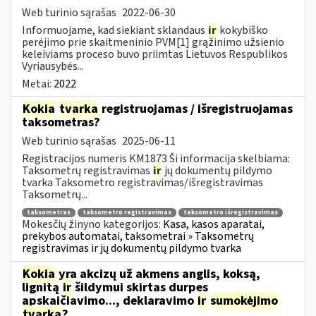
Web turinio sąrašas
2022-06-30
Informuojame, kad siekiant sklandaus
ir
kokybiško
perėjimo prie skaitmeninio PVM[1] grąžinimo užsienio
keleiviams proceso buvo priimtas Lietuvos Respublikos
Vyriausybės...
Metai:
2022
Kokia
tvarka
registruojamas / išregistruojamas
taksometras?
Web turinio sąrašas
2025-06-11
Registracijos numeris KM1873 Ši informacija skelbiama:
Taksometrų registravimas
ir
jų dokumentų pildymo
tvarka Taksometro registravimas/išregistravimas
Taksometrų...
taksometras
taksometro registravimas
taksometro išregistravimas
Mokesčių žinyno kategorijos:
Kasa, kasos aparatai,
prekybos automatai, taksometrai » Taksometrų
registravimas ir jų dokumentų pildymo tvarka
Kokia
yra akcizų už akmens anglis, koksą,
lignitą
ir
šildymui skirtas durpes
apskaičiavimo..., deklaravimo
ir
sumokėjimo
tvarka
?