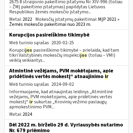
2675 8 straipsnio pakeitimo įstatymu Nr. XIV-996 (toliau
– ŽMĮ pakeitimo įstatymas) papildytas Lietuvos
Respublikos žemės mokesčio įstatymo...
Metai:
2022
Mokesčių įstatymų pakeitimai:
MĮP 2021 »
Žemės mokesčio pakeitimai nuo 2023 m.
Korupcijos pasireiškimo tikimybė
Web turinio sąrašas
2020-02-25
Korupci
jos
pasireiškimo tikimybė – prielaida, kad tam
tikri Valstybinės mokesčių inspekci
jos
(toliau – VMI)
veiklą veikiantys...
Atmintinė vežėjams, PVM mokėtojams, apie
pridėtinės vertės mokestį“ atnaujinimo
ir
Web turinio sąrašas
2024-09-02
Informuojame, kad atnaujintas leidinys „Atmintinė
vežėjams, PVM mokėtojams, apie pridėtinės vertės
mokestį“
ir
sukurtas „Krovinių vežimo paslaugų
apmokestinimo PVM...
Metai:
2024
Dėl 2022 m. birželio 29 d. Vyriausybės nutarimo
Nr. 679 priėmimo