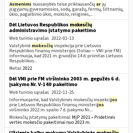
Asmenims
nuosavybės teise priklausančių
ar
jų
įsigyjamų gyvenamosios, sodų, garažų, fermų, šiltnamių,
ūkio, pagalbinio ūkio, mokslo, religinės,...
Dėl Lietuvos Respublikos
mokesčių
administravimo įstatymo pakeitimo
Web turinio sąrašas
2022-01-13
Valstybinė
mokesčių
inspekcija prie Lietuvos
Respublikos finansų ministerijos (toliau — VMI prie FM)
informuoja, kad 2021 m. gruodžio 14 d. priimtas Lietuvos
Respublikos...
Metai:
2022
Dėl VMI prie FM viršininko 2003 m. gegužės 6 d.
įsakymo Nr. V-140 pakeitimo
Web turinio sąrašas
2022-11-25
Informuojame, kad Valstybinės mokesčių inspekci
jos
prie Lietuvos Respublikos finansų ministeri
jos
viršininko 2022 m. spalio 7 d. įsakymu Nr....
Mokesčių įstatymų pakeitimai:
MĮP 2021 » Pridetinės
vertės mokesčio pakeitimai nuo 2023 m.
Užsienio kalbų mokymų Valstybinės
mokesčių