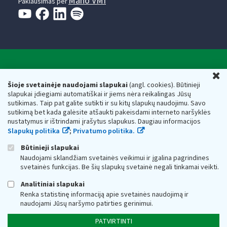
Mano VMI
Paklausimas per
Valstybinė mokesčių inspekcija prie Lietuvos
U
Respublikos finansų ministerijos
Šioje svetainėje naudojami slapukai
(angl. cookies). Būtinieji
slapukai įdiegiami automatiškai ir jiems nėra reikalingas Jūsų
Biudžetinė įstaiga. Juridinio asmens kodas — 188659752,
sutikimas. Taip pat galite sutikti ir su kitų slapukų naudojimu. Savo
adresas: Vasario 16-osios g. 14, 01107 Vilnius, Lietuva, el.paštas:
sutikimą bet kada galėsite atšaukti pakeisdami interneto naršyklės
vmi@vmi.lt
, E. pristatymo dėžutės adresas 188659752
nustatymus ir ištrindami įrašytus slapukus. Daugiau informacijos
Duomenys apie Valstybinę mokesčių inspekciją prie Lietuvos
Slapukų politika
;
Privatumo politika.
Respublikos finansų ministerijos kaupiami ir saugomi Juridinių
asmenų registre
Būtinieji slapukai
Naudojami sklandžiam svetainės veikimui ir įgalina pagrindines
svetainės funkcijas. Be šių slapukų svetainė negali tinkamai veikti.
Analitiniai slapukai
Renka statistinę informaciją apie svetainės naudojimą ir
naudojami Jūsų naršymo patirties gerinimui.
PATVIRTINTI