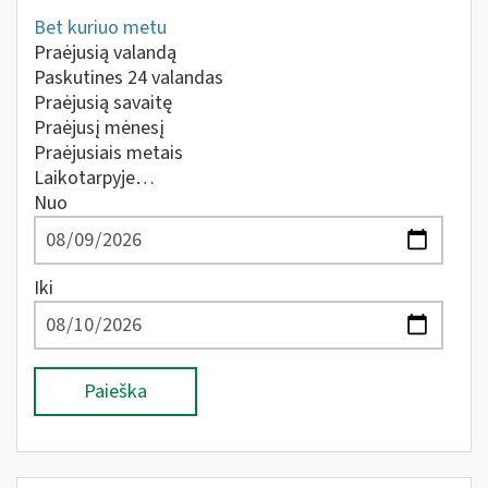
Bet kuriuo metu
Praėjusią valandą
Paskutines 24 valandas
Praėjusią savaitę
Praėjusį mėnesį
Praėjusiais metais
Laikotarpyje…
Nuo
Iki
Paieška