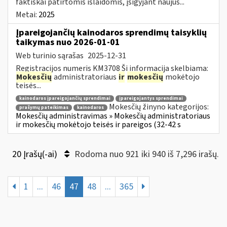
faktiškai patirtomis išlaidomis, įsigyjant naujus...
Metai:
2025
Įpareigojančių kainodaros sprendimų taisyklių
taikymas nuo 2026-01-01
Web turinio sąrašas
2025-12-31
Registracijos numeris KM3708 Ši informacija skelbiama:
Mokesčių
administratoriaus
ir
mokesčių
mokėtojo
teisės...
kainodaros įpareigojančių sprendimai
įpareigojantys sprendimai
Mokesčių žinyno kategorijos:
prašymų pateikimas
kainodaros
Mokesčių administravimas » Mokesčių administratoriaus
ir mokesčių mokėtojo teisės ir pareigos (32-42 s
20 Įrašų(-ai)
Rodoma nuo 921 iki 940 iš 7,296 irašų.
1
...
46
47
48
...
365