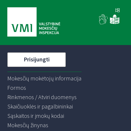
Prisijungti
Mokesčių mokėtojų informacija
Formos
Rinkmenos / Atviri duomenys
Skaičiuoklės ir pagalbininkai
Sąskaitos ir įmokų kodai
Mokesčių žinynas