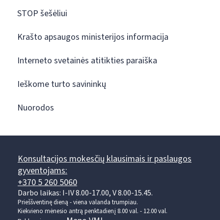
STOP šešėliui
Krašto apsaugos ministerijos informacija
Interneto svetainės atitikties paraiška
Ieškome turto savininkų
Nuorodos
Konsultacijos mokesčių klausimais ir paslaugos
gyventojams:
+370 5 260 5060
Darbo laikas: I-IV 8.00-17.00, V 8.00-15.45.
Prieššventinę dieną - viena valanda trumpiau.
Kiekvieno mėnesio antrą penktadienį 8.00 val. - 12.00 val.