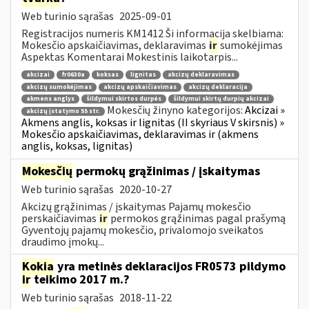
Web turinio sąrašas
2025-09-01
Registracijos numeris KM1412 Ši informacija skelbiama:
Mokesčio apskaičiavimas, deklaravimas
ir
sumokėjimas
Aspektas Komentarai Mokestinis laikotarpis...
akcizai
fr0630a
koksas
lignitas
akcizų deklaravimas
akcizų sumokėjimas
akcizų apskaičiavimas
akcizų deklaracija
akmens anglys
šildymui skirtos durpės
šildymui skirtų durpių akcizai
Mokesčių žinyno kategorijos:
Akcizai »
akcizų įstatymo 55 str.
Akmens anglis, koksas ir lignitas (II skyriaus V skirsnis) »
Mokesčio apskaičiavimas, deklaravimas ir (akmens
anglis, koksas, lignitas)
Mokesčių
permokų grąžinimas / įskaitymas
Web turinio sąrašas
2020-10-27
Akcizų grąžinimas / įskaitymas Pajamų mokesčio
perskaičiavimas
ir
permokos grąžinimas pagal prašymą
Gyventojų pajamų mokesčio, privalomojo sveikatos
draudimo įmokų...
Kokia
yra metinės deklaracijos FR0573 pildymo
ir
teikimo 2017 m.?
Web turinio sąrašas
2018-11-22