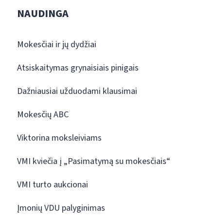
NAUDINGA
Mokesčiai ir jų dydžiai
Atsiskaitymas grynaisiais pinigais
Dažniausiai užduodami klausimai
Mokesčių ABC
Viktorina moksleiviams
VMI kviečia į „Pasimatymą su mokesčiais“
VMI turto aukcionai
Įmonių VDU palyginimas