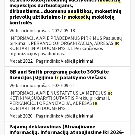
inspekcijos darbuotojams,
dirbantiems...duomenų analitikos, mokestinių
prievolių užtikrinimo
ir
mokesčių
mokėtojų
kontrolės
Web turinio sąrašas
2022-05-18
INFORMACIJA APIE PRADEDAMUS PIRKIMUS Paslaugų
pirkimai I. PERKANČIOJI ORGANIZACIJA, ADRESAS
IR
KONTAKTINIAI DUOMENYS: I.1. Perkančiosios
organizacijos pavadinimas...
Metai:
2022
Pagrindinis:
Viešieji pirkimai
GB and Smith programų paketo 360Suite
licencijos įsigijimo
ir
palaikymo viešasis
Web turinio sąrašas
2020-09-21
INFORMACIJA APIE NUSTATYTUS LAIMĖTOJUS
IR
KETINIMĄ SUDARYTI SUTARTIS Prekių pirkimai I.
PERKANČIOJI ORGANIZACIJA, ADRESAS
IR
KONTAKTINIAI DUOMENYS:...
Metai:
2020
Pagrindinis:
Viešieji pirkimai
Pajamų deklaravimas (Atnaujiname
informaciją. Informaciją atnaujinsime iki 2026-