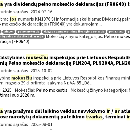
ia
yra dividendų pelno mokesčio deklaracijos (FR0640) 
urinio sąrašas
2024-07-16
traci
jos
numeris KM1376 Ši informacija skelbiama: Dividendų peln
 mokesčio deklaracijoje (FR0640) yra deklaruojami...
pln204
pelno mokestis
dvigubo apmokestinimo išvengimo sutartis
pmį 33 str.
p
Mokesčių žinyno kategorijos:
Pelno mokest
ndų pelno mokesčio deklaracija
racija (FR0640)
Valstybinės
mokesčių
inspekcijos prie Lietuvos Respublik
nių Pelno mokesčio deklaracijų PLN204, PLN204A, PLN
urinio sąrašas
2025-10-02
ybinė
mokesčių
inspekcija prie Lietuvos Respublikos finansų mini
m. rugsėjo 29 d. priimtą įsakymą Nr. VA-85 „Dėl...
:
2025
Mokesčiai:
Pelno mokestis
Mokesčių žinyno kategorijos:
timai nuo 2026 m.
ia
yra prašymo dėl laikino veiklos nevykdymo
ir
/
ar
atle
ose nurodytų dokumentų pateikimo
tvarka
, terminai
ir
urinio sąrašas
2025-08-01