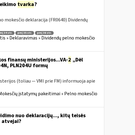
teikimo
tvarka
?
o mokesčio deklaracija (FR0640) Dividendų
mį 34 str.
pmį 35 str.
pmį 36 str.
is » Deklaravimas » Dividendų pelno mokesčio
os finansų ministerijos...VA-
2
„Dėl
204N, PLN204U formų
sterijos (toliau — VMI prie FM) informuoja apie
Mokesčių įstatymų pakeitimai » Pelno mokesčio
idimo nuo deklaracijų..., kitų teisės
atvejai?