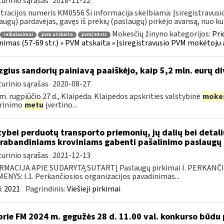
urinio sąrašas
2018-11-22
tracijos numeris KM0556 Ši informacija skelbiama: Įsiregistrav
augų) pardavėjas, gavęs iš prekių (paslaugų) pirkėjo avansą, nuo kurio
Mokesčių žinyno kategorijos:
Pri
reikalavimai
pvm atskaita
pvmį 64 str
inimas (57-69 str.) » PVM atskaita » Įsiregistravusio PVM mokėtoj
izgius sandorių painiavą paaiškėjo, kaip 5,2 mln. eurų d
urinio sąrašas
2020-08-27
m. rugpjūčio 27 d., Klaipėda. Klaipėdos apskrities valstybinė
moke
krinimo
metu
įvertino...
tybei perduotų transporto priemonių, jų dalių bei deta
rabandiniams kroviniams gabenti pašalinimo paslaugų 
urinio sąrašas
2021-12-13
RMACIJA APIE SUDARYTĄ SUTARTĮ Paslaugų pirkimai I. PERKANČ
NYS: I.1. Perkančiosios organizacijos pavadinimas...
:
2021
Pagrindinis:
Viešieji pirkimai
prie FM 2024 m. gegužės 28 d. 11.00 val. konkurso būd