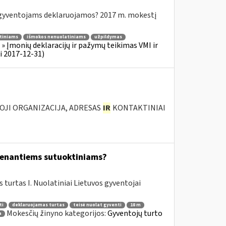
yventojams deklaruojamos? 2017 m. mokestį
tiniams
išmokos nenuolatiniams
užpildymas
 Įmonių deklaracijų ir pažymų teikimas VMI ir
i 2017-12-31)
IOJI ORGANIZACIJA, ADRESAS
IR
KONTAKTINIAI
yvenantiems sutuoktiniams?
urtas I. Nuolatiniai Lietuvos gyventojai
ti
deklaruojamas turtas
teisė nuolat gyventi
18 m
Mokesčių žinyno kategorijos:
Gyventojų turto
a