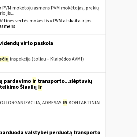
usio PVM mokėtoju asmens PVM mokėtojas, prekių
 jis...
dėtinės vertės mokestis » PVM atskaita ir jos
u asmens
ividendų virto paskola
sčių
inspekcija (toliau – Klaipėdos AVMI)
lių pardavimo
ir
transporto...slėptuvių
teikimo Šiaulių
ir
IOJI ORGANIZACIJA, ADRESAS
IR
KONTAKTINIAI
u parduoda valstybei perduotą transporto