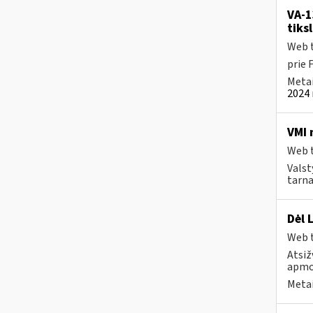
VA-1
tiks
Web t
prie 
Metai
2024 
VMI 
Web t
Valst
tarna
Dėl 
Web t
Atsiž
apmok
Metai