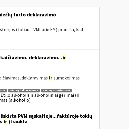
niečių turto deklaravimo
terijos (toliau – VMI prie FM) praneša, kad
kaičiavimo, deklaravimo...
ir
aičiavimas, deklaravimas
ir
sumokėjimas
 str
akcizų deklaravimas
akcizų sumokėjimas
 Etilo alkoholis ir alkoholiniai gėrimai (II
imas (alkoholio)
šskirta PVM sąskaitoje...faktūroje tokių
as
ir
įtraukta