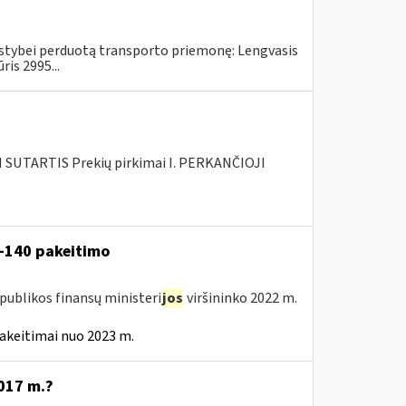
alstybei perduotą transporto priemonę: Lengvasis
is 2995...
SUTARTIS Prekių pirkimai I. PERKANČIOJI
V-140 pakeitimo
publikos finansų ministeri
jos
viršininko 2022 m.
akeitimai nuo 2023 m.
017 m.?