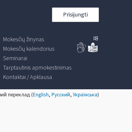
Prisijungti
Mokesčių žinynas
Mokesčių kalendorius
Seminarai
Tarptautinis apmokestinimas
Kontaktai / Apklausa
ний переклад (
English
,
Русский
,
Українська
)