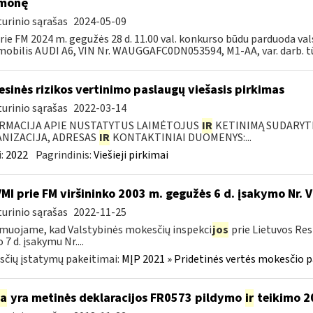
emonę
urinio sąrašas
2024-05-09
rie FM 2024 m. gegužės 28 d. 11.00 val. konkurso būdu parduoda v
obilis AUDI A6, VIN Nr. WAUGGAFC0DN053594, M1-AA, var. darb. tūr
esinės rizikos vertinimo paslaugų viešasis pirkimas
urinio sąrašas
2022-03-14
RMACIJA APIE NUSTATYTUS LAIMĖTOJUS
IR
KETINIMĄ SUDARYTI 
NIZACIJA, ADRESAS
IR
KONTAKTINIAI DUOMENYS:...
:
2022
Pagrindinis:
Viešieji pirkimai
VMI prie FM viršininko 2003 m. gegužės 6 d. įsakymo Nr. 
urinio sąrašas
2022-11-25
muojame, kad Valstybinės mokesčių inspekci
jos
prie Lietuvos Res
 7 d. įsakymu Nr....
čių įstatymų pakeitimai:
MĮP 2021 » Pridetinės vertės mokesčio p
ia
yra metinės deklaracijos FR0573 pildymo
ir
teikimo 2