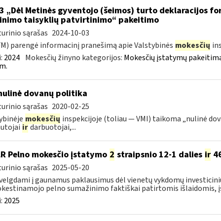
3 „Dėl Metinės gyventojo (šeimos) turto deklaracijos f
linimo taisyklių patvirtinimo“ pakeitimo
urinio sąrašas
2024-10-03
FM) parengė informacinį pranešimą apie Valstybinės
mokesčių
in
:
2024
Mokesčių žinyno kategorijos:
Mokesčių įstatymų pakeitima
m.
nulinė dovanų politika
urinio sąrašas
2020-02-25
ybinėje
mokesčių
inspekcijoje (toliau — VMI) taikoma „nulinė dovan
utojai
ir
darbuotojai,...
LR Pelno mokesčio įstatymo
2
straipsnio 12-1 dalies
ir
46
urinio sąrašas
2025-05-20
velgdami į gaunamus paklausimus dėl vienetų vykdomų investicini
estinamojo pelno sumažinimo faktiškai patirtomis išlaidomis, įsi
:
2025