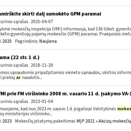
mirškite skirti dalį sumokėto GPM paramai
urinio sąrašas
2025-04-07
ybinė mokesčių inspekcija (VMI) informuoja, kad 136 tūkst. gyvento
ėto gyventojų pajamų mokesčio (GPM) paramai. Praėjusiais metais
:
2025
Pagrindinis:
Naujiena
ama (22 str. 1 d.)
urinio sąrašas
2018-11-29
mos sąnaudomis pripažįstamos vieneto sąnaudos, skirtos informacij
ti prekių
ar
naudotis...
VMI prie FM viršininko 2008 m. vasario 11 d. įsakymo VA
urinio sąrašas
2023-01-04
muojame, kad nuo 2023 m. sausio 1 d. įsigaliojo Valstybinės
mokes
sų ministerijos viršininko...
:
2023
Mokesčių įstatymų pakeitimai:
MĮP 2021 » Akcizų mokesčių