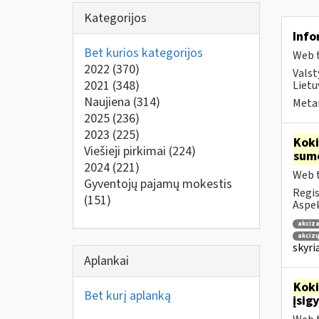
Kategorijos
Info
Bet kurios kategorijos
Web t
2022
(370)
Valst
2021
(348)
Lietu
Naujiena
(314)
Metai
2025
(236)
2023
(225)
Kok
Viešieji pirkimai
(224)
sum
2024
(221)
Web t
Gyventojų pajamų mokestis
Regis
(151)
Aspek
akciza
akcizų
skyri
Aplankai
Kok
Bet kurį aplanką
įsig