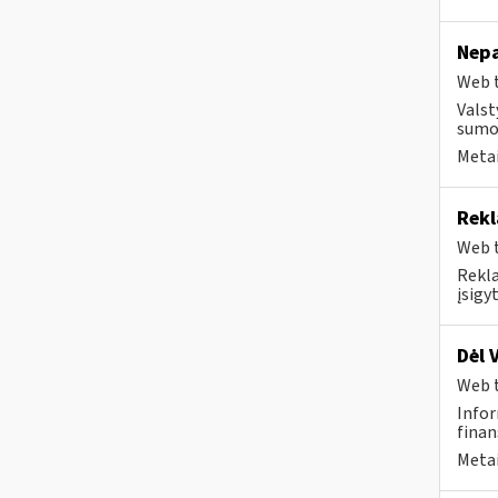
Nepa
Web t
Valst
sumok
Metai
Rekl
Web t
Rekla
įsigy
Dėl 
Web t
Infor
finan
Metai