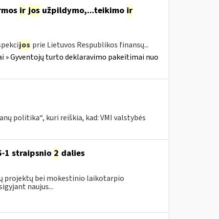
ormos
ir
jos
užpildymo,...teikimo
ir
spekci
jos
prie Lietuvos Respublikos finansų...
i » Gyventojų turto deklaravimo pakeitimai nuo
ų politika“, kuri reiškia, kad: VMI valstybės
-1 straipsnio
2
dalies
ų projektų bei mokestinio laikotarpio
gyjant naujus...