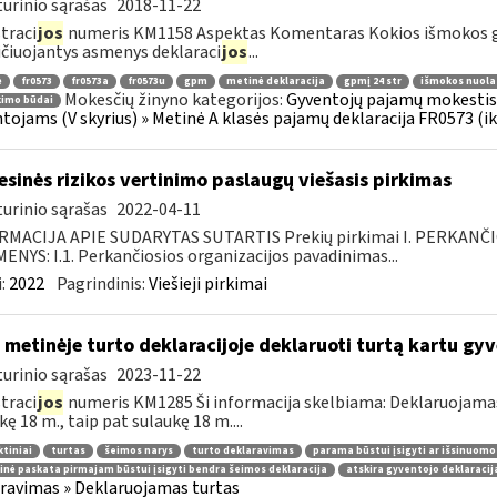
urinio sąrašas
2018-11-22
traci
jos
numeris KM1158 Aspektas Komentaras Kokios išmokos g
ičiuojantys asmenys deklaraci
jos
...
ė
fr0573
fr0573a
fr0573u
gpm
metinė deklaracija
gpmį 24 str
išmokos nuola
Mokesčių žinyno kategorijos:
Gyventojų pajamų mokestis »
kimo būdai
tojams (V skyrius) » Metinė A klasės pajamų deklaracija FR0573 (ik
esinės rizikos vertinimo paslaugų viešasis pirkimas
urinio sąrašas
2022-04-11
RMACIJA APIE SUDARYTAS SUTARTIS Prekių pirkimai I. PERKANČ
NYS: I.1. Perkančiosios organizacijos pavadinimas...
:
2022
Pagrindinis:
Viešieji pirkimai
 metinėje turto deklaracijoje deklaruoti turtą kartu g
urinio sąrašas
2023-11-22
traci
jos
numeris KM1285 Ši informacija skelbiama: Deklaruojamas t
kę 18 m., taip pat sulaukę 18 m....
tiniai
turtas
šeimos narys
turto deklaravimas
parama būstui įsigyti ar išsinuomo
inė paskata pirmajam būstui įsigyti bendra šeimos deklaracija
atskira gyventojo deklaracij
ravimas » Deklaruojamas turtas