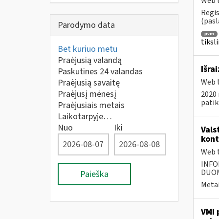
Web t
Regis
(pasl
Parodymo data
pvm
tiksl
Bet kuriuo metu
Praėjusią valandą
Išra
Paskutines 24 valandas
Praėjusią savaitę
Web t
Praėjusį mėnesį
2020 
pati
Praėjusiais metais
Laikotarpyje…
Nuo
Iki
Vals
kont
Web t
INFO
DUOME
Paieška
Metai
VMI 