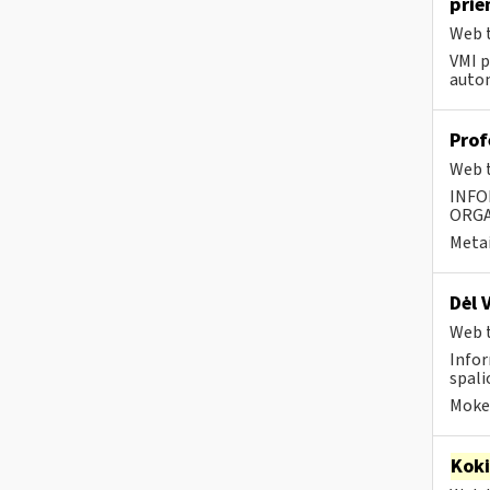
pri
Web t
VMI p
autom
Prof
Web t
INFO
ORGA
Metai
Dėl 
Web t
Infor
spalio
Mokes
Kok