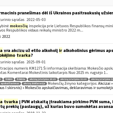
rmacinis pranešimas dėl iš Ukrainos pasitraukusių užsie
urinio sąrašas
2022-05-03
ybinė
mokesčių
inspekcija prie Lietuvos Respublikos finansų minis
vos Respublikos vidaus reikalų ministro 2022 m....
:
2022
ia
yra akcizų už etilo alkoholį
ir
alkoholinius gėrimus aps
okėjimo
tvarka
?
urinio sąrašas
2025-09-01
tracijos numeris KM1271 Ši informacija skelbiama: Mokesčio apsk
tas Komentarai Mokestinis laikotarpis Nuo 2025 m. rugsėjo 1...
i
fr0630
fr0630a
akcizų įstatymo 10 str
akcizų įstatymo 11 str
akcizų įstatymo 12
Mokesčių žinyno kategorijos:
Akcizai »
 apskaičiavimas
akcizų deklaracija
aus I skirsnis) » Mokesčio apskaičiavimas, deklaravimas ir sumokėj
ia
tvarka
į PVM atskaitą įtraukiama pirkimo PVM suma, i
ytų prekių (paslaugų), už kurias buvo sumokėtas avans