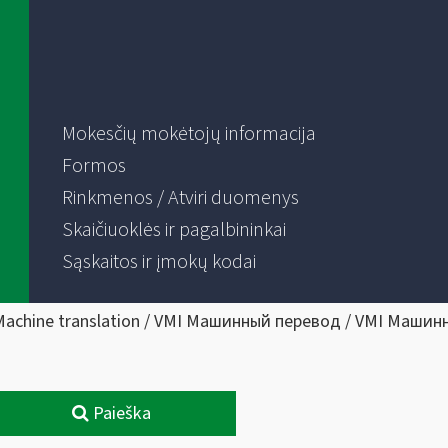
Mokesčių mokėtojų informacija
Formos
Rinkmenos / Atviri duomenys
Skaičiuoklės ir pagalbininkai
Sąskaitos ir įmokų kodai
Machine translation / VMI Машинный перевод / VMI Машин
Paieška