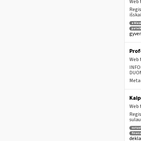
Web t
Regis
išska
a klas
patei
gyven
Prof
Web t
INFO
DUOME
Metai
Kaip
Web t
Regis
sulau
sutuok
finans
dekla