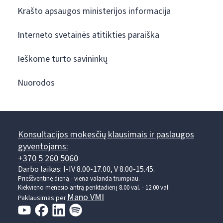
Krašto apsaugos ministerijos informacija
Interneto svetainės atitikties paraiška
Ieškome turto savininkų
Nuorodos
Konsultacijos mokesčių klausimais ir paslaugos
gyventojams:
+370 5 260 5060
Darbo laikas: I-IV 8.00-17.00, V 8.00-15.45.
Prieššventinę dieną - viena valanda trumpiau.
Kiekvieno mėnesio antrą penktadienį 8.00 val. - 12.00 val.
Mano VMI
Paklausimas per