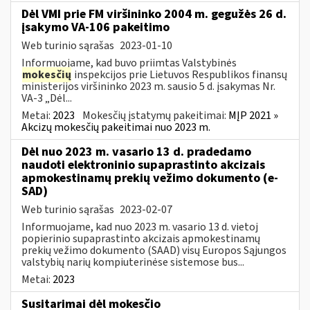
Dėl VMI prie FM viršininko 2004 m. gegužės 26 d.
įsakymo VA-106 pakeitimo
Web turinio sąrašas
2023-01-10
Informuojame, kad buvo priimtas Valstybinės
mokesčių
inspekcijos prie Lietuvos Respublikos finansų
ministerijos viršininko 2023 m. sausio 5 d. įsakymas Nr.
VA-3 „Dėl...
Metai:
2023
Mokesčių įstatymų pakeitimai:
MĮP 2021 »
Akcizų mokesčių pakeitimai nuo 2023 m.
Dėl nuo 2023 m. vasario 13 d. pradedamo
naudoti elektroninio supaprastinto akcizais
apmokestinamų prekių vežimo dokumento (e-
SAD)
Web turinio sąrašas
2023-02-07
Informuojame, kad nuo 2023 m. vasario 13 d. vietoj
popierinio supaprastinto akcizais apmokestinamų
prekių vežimo dokumento (SAAD) visų Europos Sąjungos
valstybių narių kompiuterinėse sistemose bus...
Metai:
2023
Susitarimai dėl mokesčio