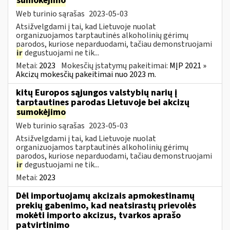
sumokėjimo
Web turinio sąrašas
2023-05-03
Atsižvelgdami į tai, kad Lietuvoje nuolat
organizuojamos tarptautinės alkoholinių gėrimų
parodos, kuriose neparduodami, tačiau demonstruojami
ir
degustuojami ne tik...
Metai:
2023
Mokesčių įstatymų pakeitimai:
MĮP 2021 »
Akcizų mokesčių pakeitimai nuo 2023 m.
kitų Europos sąjungos valstybių narių į
tarptautines parodas Lietuvoje bei akcizų
sumokėjimo
Web turinio sąrašas
2023-05-03
Atsižvelgdami į tai, kad Lietuvoje nuolat
organizuojamos tarptautinės alkoholinių gėrimų
parodos, kuriose neparduodami, tačiau demonstruojami
ir
degustuojami ne tik...
Metai:
2023
Dėl importuojamų akcizais apmokestinamų
prekių gabenimo, kad neatsirastų prievolės
mokėti importo akcizus, tvarkos aprašo
patvirtinimo