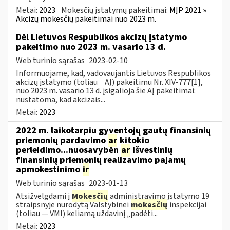
Metai:
2023
Mokesčių įstatymų pakeitimai:
MĮP 2021 »
Akcizų mokesčių pakeitimai nuo 2023 m.
Dėl Lietuvos Respublikos akcizų įstatymo
pakeitimo nuo 2023 m. vasario 13 d.
Web turinio sąrašas
2023-02-10
Informuojame, kad, vadovaujantis Lietuvos Respublikos
akcizų įstatymo (toliau − AĮ) pakeitimu Nr. XIV-777[1],
nuo 2023 m. vasario 13 d. įsigalioja šie AĮ pakeitimai:
nustatoma, kad akcizais...
Metai:
2023
2022 m. laikotarpiu gyventojų gautų finansinių
priemonių pardavimo
ar
kitokio
perleidimo...nuosavybėn
ar
išvestinių
finansinių priemonių realizavimo pajamų
apmokestinimo
ir
Web turinio sąrašas
2023-01-13
Atsižvelgdami į
Mokesčių
administravimo įstatymo 19
straipsnyje nurodytą Valstybinei
mokesčių
inspekcijai
(toliau — VMI) keliamą uždavinį „padėti...
Metai:
2023