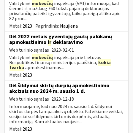
Valstybinė
mokesčių
inspekcija (VMI) informuoja, kad
šiemet iš maždaug 760 tūkst. pajamų deklaracijas
privalančių pateikti gyventojų, laiku pareigą atliko apie
82 proc....
Metai:
2023
Pagrindinis:
Naujiena
Dėl 2022 metais gyventojų gautų palūkanų
apmokestinimo
ir
deklaravimo
Web turinio sąrašas
2023-02-01
Valstybinė
mokesčių
inspekcija prie Lietuvos
Respublikos finansų ministerijos paaiškina,
kokia
tvarka
apmokestinamos...
Metai:
2023
Dėl šildymui skirtų durpių apmokestinimo
akcizais nuo 2024 m. sausio 1 d.
Web turinio sąrašas
2023-12-18
Informuojame, kad nuo 2024 m. sausio 1 d. šildymui
skirtos durpės tampa akcizų objektu. Pateikiame veiklai,
susijusiai su šildymui skirtomis durpėmis, aktualią
informaciją. Kam aktualus naujasis...
Metai:
2023