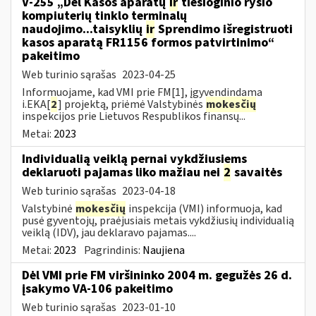
V-255 „Dėl Kasos aparatų
ir
tiesioginio ryšio
kompiuterių tinklo terminalų
naudojimo...taisyklių
ir
Sprendimo išregistruoti
kasos aparatą FR1156 formos patvirtinimo“
pakeitimo
Web turinio sąrašas
2023-04-25
Informuojame, kad VMI prie FM[1], įgyvendindama
i.EKA[
2
] projektą, priėmė Valstybinės
mokesčių
inspekcijos prie Lietuvos Respublikos finansų...
Metai:
2023
Individualią veiklą pernai vykdžiusiems
deklaruoti pajamas liko mažiau nei
2
savaitės
Web turinio sąrašas
2023-04-18
Valstybinė
mokesčių
inspekcija (VMI) informuoja, kad
pusė gyventojų, praėjusiais metais vykdžiusių individualią
veiklą (IDV), jau deklaravo pajamas....
Metai:
2023
Pagrindinis:
Naujiena
Dėl VMI prie FM viršininko 2004 m. gegužės 26 d.
įsakymo VA-106 pakeitimo
Web turinio sąrašas
2023-01-10