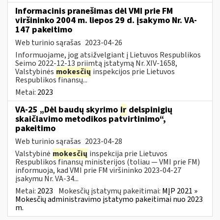
Informacinis pranešimas dėl VMI prie FM
viršininko 2004 m. liepos 29 d. įsakymo Nr. VA-
147 pakeitimo
Web turinio sąrašas
2023-04-26
Informuojame, jog atsižvelgiant į Lietuvos Respublikos
Seimo 2022-12-13 priimtą įstatymą Nr. XIV-1658,
Valstybinės
mokesčių
inspekcijos prie Lietuvos
Respublikos finansų...
Metai:
2023
VA-25 „Dėl baudų skyrimo
ir
delspinigių
skaičiavimo metodikos patvirtinimo“,
pakeitimo
Web turinio sąrašas
2023-04-28
Valstybinė
mokesčių
inspekcija prie Lietuvos
Respublikos finansų ministerijos (toliau ― VMI prie FM)
informuoja, kad VMI prie FM viršininko 2023-04-27
įsakymu Nr. VA-34...
Metai:
2023
Mokesčių įstatymų pakeitimai:
MĮP 2021 »
Mokesčių administravimo įstatymo pakeitimai nuo 2023
m.