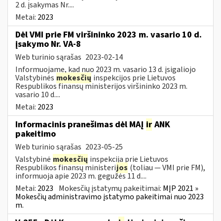
2 d. įsakymas Nr....
Metai:
2023
Dėl VMI prie FM viršininko 2023 m. vasario 10 d.
įsakymo Nr. VA-8
Web turinio sąrašas
2023-02-14
Informuojame, kad nuo 2023 m. vasario 13 d. įsigaliojo
Valstybinės
mokesčių
inspekcijos prie Lietuvos
Respublikos finansų ministerijos viršininko 2023 m.
vasario 10 d....
Metai:
2023
Informacinis pranešimas dėl MAĮ
ir
ANK
pakeitimo
Web turinio sąrašas
2023-05-25
Valstybinė
mokesčių
inspekcija prie Lietuvos
Respublikos finansų ministeri
jos
(toliau — VMI prie FM),
informuoja apie 2023 m. gegužės 11 d....
Metai:
2023
Mokesčių įstatymų pakeitimai:
MĮP 2021 »
Mokesčių administravimo įstatymo pakeitimai nuo 2023
m.