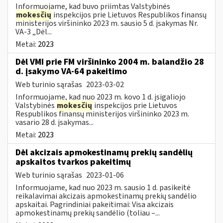
Informuojame, kad buvo priimtas Valstybinės
mokesčių
inspekcijos prie Lietuvos Respublikos finansų
ministerijos viršininko 2023 m. sausio 5 d. įsakymas Nr.
VA-3 „Dėl...
Metai:
2023
Dėl VMI prie FM viršininko 2004 m. balandžio 28
d. įsakymo VA-64 pakeitimo
Web turinio sąrašas
2023-03-02
Informuojame, kad nuo 2023 m. kovo 1 d. įsigaliojo
Valstybinės
mokesčių
inspekcijos prie Lietuvos
Respublikos finansų ministerijos viršininko 2023 m.
vasario 28 d. įsakymas...
Metai:
2023
Dėl akcizais apmokestinamų prekių sandėlių
apskaitos tvarkos pakeitimų
Web turinio sąrašas
2023-01-06
Informuojame, kad nuo 2023 m. sausio 1 d. pasikeitė
reikalavimai akcizais apmokestinamų prekių sandėlio
apskaitai. Pagrindiniai pakeitimai: Visa akcizais
apmokestinamų prekių sandėlio (toliau –...