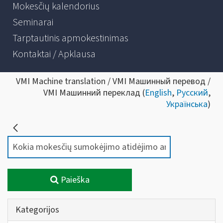
Mokesčių kalendorius
Seminarai
Tarptautinis apmokestinimas
Kontaktai / Apklausa
VMI Machine translation / VMI Машинный перевод /
VMI Машинний переклад (
English
,
Русский
,
Українська
)
Paieška
Kategorijos