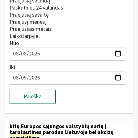
Praėjusią valandą
Paskutines 24 valandas
Praėjusią savaitę
Praėjusį mėnesį
Praėjusiais metais
Laikotarpyje…
Nuo
Iki
Paieška
kitų Europos sąjungos valstybių narių į
tarptautines parodas Lietuvoje bei akcizų