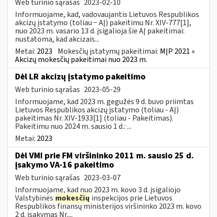
Web turinio sąrašas
2023-02-10
Informuojame, kad, vadovaujantis Lietuvos Respublikos
akcizų įstatymo (toliau − AĮ) pakeitimu Nr. XIV-777[1],
nuo 2023 m. vasario 13 d. įsigalioja šie AĮ pakeitimai:
nustatoma, kad akcizais...
Metai:
2023
Mokesčių įstatymų pakeitimai:
MĮP 2021 »
Akcizų mokesčių pakeitimai nuo 2023 m.
Dėl LR akcizų įstatymo pakeitimo
Web turinio sąrašas
2023-05-29
Informuojame, kad 2023 m. gegužės 9 d. buvo priimtas
Lietuvos Respublikos akcizų įstatymo (toliau - AĮ)
pakeitimas Nr. XIV-1933[1] (toliau - Pakeitimas).
Pakeitimu nuo 2024 m. sausio 1 d.: ...
Metai:
2023
Dėl VMI prie FM viršininko 2011 m. sausio 25 d.
įsakymo VA-16 pakeitimo
Web turinio sąrašas
2023-03-07
Informuojame, kad nuo 2023 m. kovo 3 d. įsigaliojo
Valstybinės
mokesčių
inspekcijos prie Lietuvos
Respublikos finansų ministerijos viršininko 2023 m. kovo
2 d. įsakymas Nr....