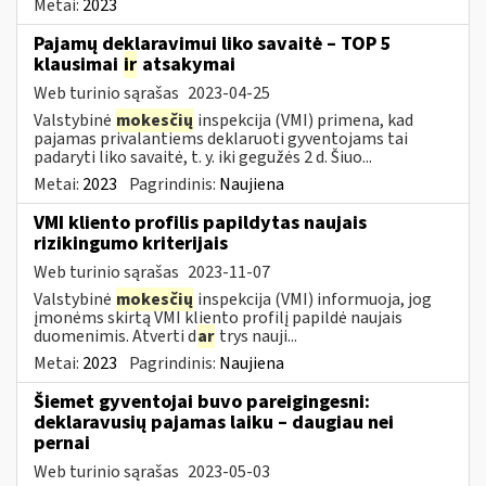
Metai:
2023
Pajamų deklaravimui liko savaitė – TOP 5
klausimai
ir
atsakymai
Web turinio sąrašas
2023-04-25
Valstybinė
mokesčių
inspekcija (VMI) primena, kad
pajamas privalantiems deklaruoti gyventojams tai
padaryti liko savaitė, t. y. iki gegužės 2 d. Šiuo...
Metai:
2023
Pagrindinis:
Naujiena
VMI kliento profilis papildytas naujais
rizikingumo kriterijais
Web turinio sąrašas
2023-11-07
Valstybinė
mokesčių
inspekcija (VMI) informuoja, jog
įmonėms skirtą VMI kliento profilį papildė naujais
duomenimis. Atverti d
ar
trys nauji...
Metai:
2023
Pagrindinis:
Naujiena
Šiemet gyventojai buvo pareigingesni:
deklaravusių pajamas laiku – daugiau nei
pernai
Web turinio sąrašas
2023-05-03