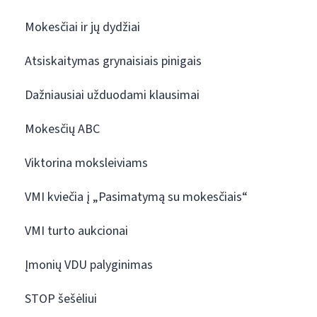
Mokesčiai ir jų dydžiai
Atsiskaitymas grynaisiais pinigais
Dažniausiai užduodami klausimai
Mokesčių ABC
Viktorina moksleiviams
VMI kviečia į „Pasimatymą su mokesčiais“
VMI turto aukcionai
Įmonių VDU palyginimas
STOP šešėliui