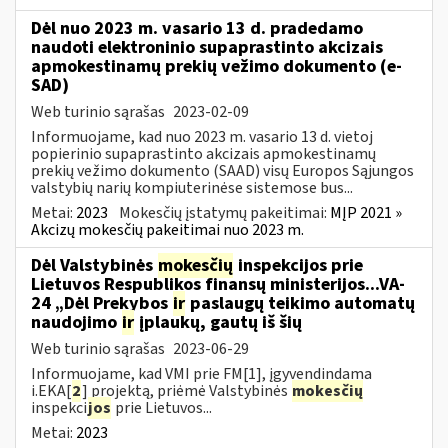
Dėl nuo 2023 m. vasario 13 d. pradedamo
naudoti elektroninio supaprastinto akcizais
apmokestinamų prekių vežimo dokumento (e-
SAD)
Web turinio sąrašas
2023-02-09
Informuojame, kad nuo 2023 m. vasario 13 d. vietoj
popierinio supaprastinto akcizais apmokestinamų
prekių vežimo dokumento (SAAD) visų Europos Sąjungos
valstybių narių kompiuterinėse sistemose bus...
Metai:
2023
Mokesčių įstatymų pakeitimai:
MĮP 2021 »
Akcizų mokesčių pakeitimai nuo 2023 m.
Dėl Valstybinės
mokesčių
inspekcijos prie
Lietuvos Respublikos finansų ministerijos...VA-
24 „Dėl Prekybos
ir
paslaugų teikimo automatų
naudojimo
ir
įplaukų, gautų iš šių
Web turinio sąrašas
2023-06-29
Informuojame, kad VMI prie FM[1], įgyvendindama
i.EKA[
2
] projektą, priėmė Valstybinės
mokesčių
inspekci
jos
prie Lietuvos...
Metai:
2023