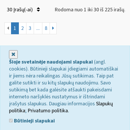
30 Įrašų(-ai)
Rodoma nuo 1 iki 30 iš 225 irašų.
1
2
3
...
8
Uždaryti
Šioje svetainėje naudojami slapukai
(angl.
cookies). Būtinieji slapukai įdiegiami automatiškai
ir jiems nėra reikalingas Jūsų sutikimas. Taip pat
galite sutikti ir su kitų slapukų naudojimu. Savo
sutikimą bet kada galėsite atšaukti pakeisdami
interneto naršyklės nustatymus ir ištrindami
įrašytus slapukus. Daugiau informacijos
Slapukų
politika
;
Privatumo politika.
Būtinieji slapukai