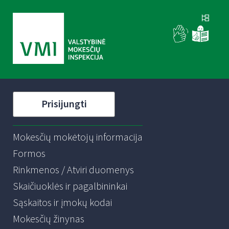
Prisijungti
Mokesčių mokėtojų informacija
Formos
Rinkmenos / Atviri duomenys
Skaičiuoklės ir pagalbininkai
Sąskaitos ir įmokų kodai
Mokesčių žinynas