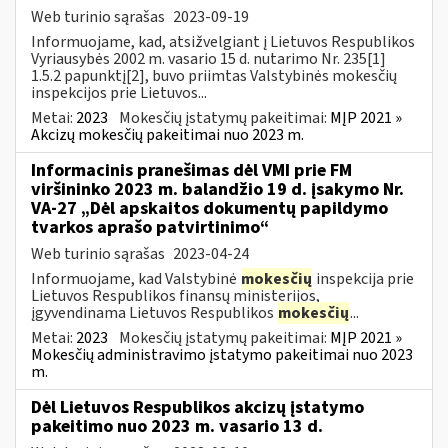
Web turinio sąrašas
2023-09-19
Informuojame, kad, atsižvelgiant į Lietuvos Respublikos
Vyriausybės 2002 m. vasario 15 d. nutarimo Nr. 235[1]
1.5.2 papunktį[2], buvo priimtas Valstybinės mokesčių
inspekcijos prie Lietuvos...
Metai:
2023
Mokesčių įstatymų pakeitimai:
MĮP 2021 »
Akcizų mokesčių pakeitimai nuo 2023 m.
Informacinis pranešimas dėl VMI prie FM
viršininko 2023 m. balandžio 19 d. įsakymo Nr.
VA-27 „Dėl apskaitos dokumentų papildymo
tvarkos aprašo patvirtinimo“
Web turinio sąrašas
2023-04-24
Informuojame, kad Valstybinė
mokesčių
inspekcija prie
Lietuvos Respublikos finansų ministerijos,
įgyvendinama Lietuvos Respublikos
mokesčių
...
Metai:
2023
Mokesčių įstatymų pakeitimai:
MĮP 2021 »
Mokesčių administravimo įstatymo pakeitimai nuo 2023
m.
Dėl Lietuvos Respublikos akcizų įstatymo
pakeitimo nuo 2023 m. vasario 13 d.